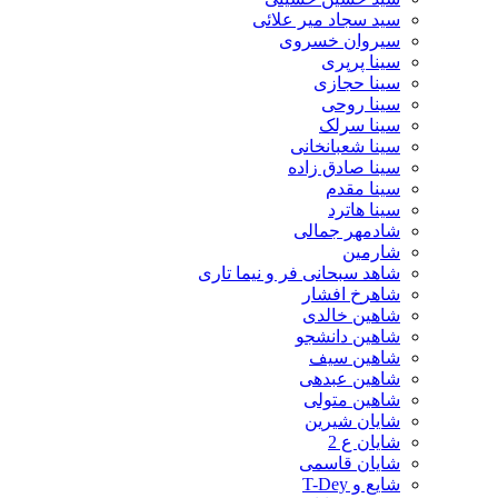
سید سجاد میر علائی
سیروان خسروی
سینا پرپری
سینا حجازی
سینا روحی
سینا سرلک
سینا شعبانخانی
سینا صادق زاده
سینا مقدم
سینا هاترد
شادمهر جمالی
شارمین
شاهد سبحانی فر و نیما تاری
شاهرخ افشار
شاهین خالدی
شاهین دانشجو
شاهین سیف
شاهین عبدهی
شاهین متولی
شایان شیرین
شایان ع 2
شایان قاسمی
شایع و T-Dey