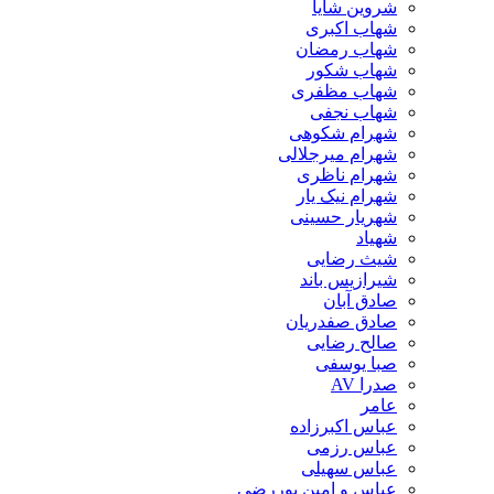
شروین شایا
شهاب اکبری
شهاب رمضان
شهاب شکور
شهاب مظفری
شهاب نجفی
شهرام شکوهی
شهرام میرجلالی
شهرام ناظری
شهرام نیک یار
شهریار حسینی
شهیاد
شیث رضایی
شیرازیس باند
صادق آبان
صادق صفدریان
صالح رضایی
صبا یوسفی
صدرا AV
عامر
عباس اکبرزاده
عباس رزمی
عباس سهیلی
عباس و امین پوررضی