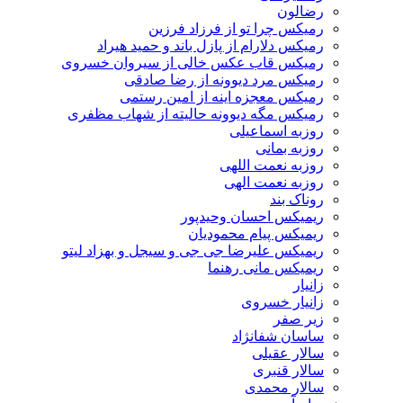
رضالون
رمیکس چرا تو از فرزاد فرزین
رمیکس دلارام از پازل باند و حمید هیراد
رمیکس قاب عکس خالی از سیروان خسروی
رمیکس مرد دیوونه از رضا صادقی
رمیکس معجزه اینه از امین رستمی
رمیکس مگه دیوونه حالیته از شهاب مظفری
روزبه اسماعیلی
روزبه بمانی
روزبه نعمت اللهی
روزبه نعمت الهی
روناک بند
ریمیکس احسان وحیدپور
ریمیکس پیام محمودیان
ریمیکس علیرضا جی جی و سیجل و بهزاد لیتو
ریمیکس مانی رهنما
زانیار
زانیار خسروی
زیر صفر
ساسان شفانژاد
سالار عقیلی
سالار قنبری
سالار محمدی