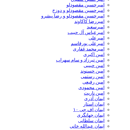
امیرحسین مقصودلو
امیرحسین مقصودلو و دوزخ
امیرحسین مقصودلو و رضا پیشرو
امیررضا کاکاوند
امیرسعید
امیرعباس آل حبیب
امیرعلی
امیرعلی پورقاسم
امیرمحمد غفاری
امین اکبری
امین تیرزاد و سام سهراب
امین حبیبی
امین حسنوند
امین رستمی
امین رفیعی
امین محمودی
امین ناریت
ایمان آذری
ایمان استار
ایمان اف جی ۱۰
ایمان جهانگری
ایمان سلطانی
ایمان عبدالله خانی