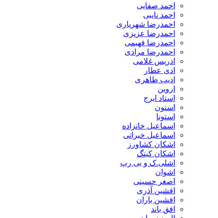
احمد صفایی
احمد نایبی
احمدرضا شهریاری
احمدرضا عزیزی
احمدرضا فهیمی
احمدرضا مرادی
ادریس غلامی
ادی عطار
ادیب طاهری
اروین
استاد ایرج
استون
استونا
اسماعیل خانزاده
اسماعیل خیراتی
اشکان کشاورز
اشکان کینگ
اشلی.ک و بی رپ
اشوان
اصغر حسینی
افشین آذری
افشین باران
افق باند