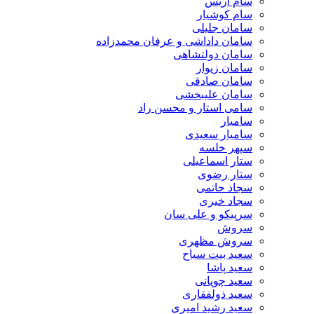
سام آریس
سام کوشیار
سامان جلیلی
سامان داداشی و عرفان محمدزاده
سامان دولتشاهی
سامان زیوار
سامان صادقی
سامان علیبخشی
سامی استار و محسن راد
سامیار
سامیار سعیدی
سپهر خلسه
ستار اسماعیلی
ستار رضوی
سجاد حاتمی
سجاد خیری
سرپیکو و علی سان
سروش
سروش مظهری
سعید بیت سیاح
سعید پاشا
سعید چوپانی
سعید ذولفقاری
سعید رشید امیری