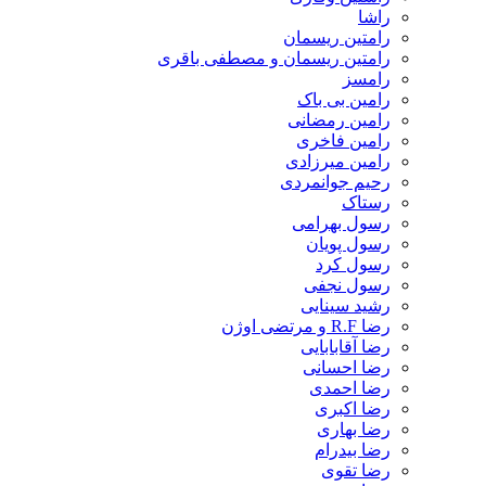
راشا
رامتین ریسمان
رامتین ریسمان و مصطفی باقری
رامسز
رامین بی باک
رامین رمضانی
رامین فاخری
رامین میرزادی
رحیم جوانمردی
رستاک
رسول بهرامی
رسول پویان
رسول کرد
رسول نجفی
رشید سینایی
رضا R.F و مرتضی اوژن
رضا آقابابایی
رضا احسانی
رضا احمدی
رضا اکبری
رضا بهاری
رضا بیدرام
رضا تقوی