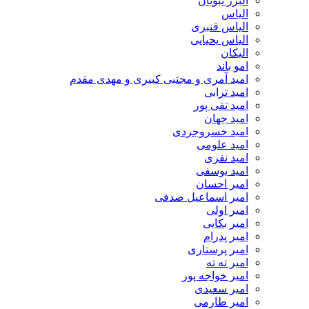
البرز نبویان
الیاس
الیاس قنبرى
الیاس یحیایی
الیکان
امو باند
امید آمری و مجتبی کبیری و مهدى مقدم
امید ترابی
امید تقی پور
امید جهان
امید خسروجردی
امید علومی
امید نفری
امید یوسفی
امیر احسان
امیر اسماعیل صدفی
امیر اولی
امیر بکایی
امیر پدرام
امیر پرستاری
امیر ته ته
امیر خواجه پور
امیر سعیدی
امیر طارمی