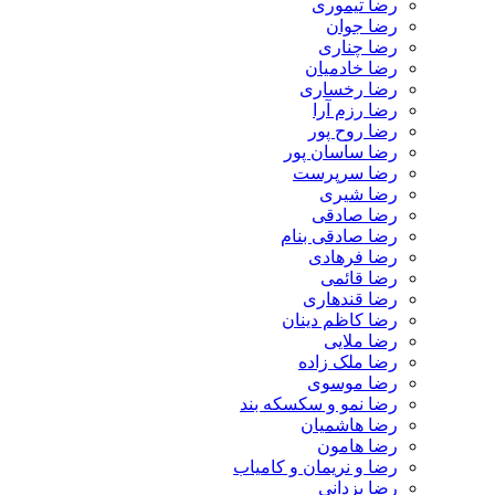
رضا تیموری
رضا جوان
رضا چناری
رضا خادمیان
رضا رخساری
رضا رزم آرا
رضا روح پور
رضا ساسان پور
رضا سرپرست
رضا شیری
رضا صادقی
رضا صادقی بنام
رضا فرهادی
رضا قائمی
رضا قندهاری
رضا کاظم دینان
رضا ملایی
رضا ملک زاده
رضا موسوی
رضا نمو و سکسکه بند
رضا هاشمیان
رضا هامون
رضا و نریمان و کامیاب
رضا یزدانی