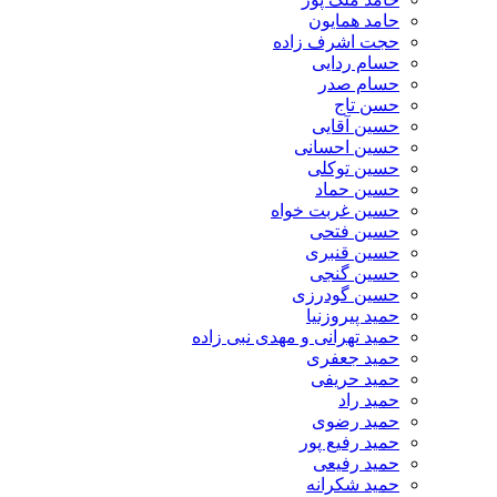
حامد همایون
حجت اشرف زاده
حسام ردایی
حسام صدر
حسن تاج
حسین آقایی
حسین احسانی
حسین توکلی
حسین حماد
حسین غربت خواه
حسین فتحی
حسین قنبری
حسین گنجی
حسین گودرزی
حمید پیروزنیا
حمید تهرانی و مهدی نبی زاده
حمید جعفری
حمید حریفی
حمید راد
حمید رضوی
حمید رفیع پور
حمید رفیعی
حمید شکرانه