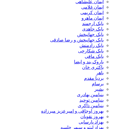
ایمان علیشاهی
ایمان غلامی
ایمان کریمی
ایمان ماهرو
بابک ارجمند
بابک جاهدی
بابک جهانبخش
بابک جهانبخش و رضا صادقی
بابک رادمنش
بابک شکارچی
بابک مافی
باروک بند و ایضا
باکتری خان
باهر
بردیا مقدم
برسام
بشیر
بنیامین بهادری
بنیامین توحید
بنیامین ذاکری
بهروز اوجاقی و امیرعزیز میرزاده
بهروز نقویان
بهزاد پارسایی
بهزاد لیتو و سپهر خلسه