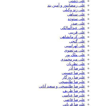
علی دشتی
علی رمضانپور و آمین بند
علی زند وکیلی
علی سپاهی
علی ستوده
علی صدر
علی عبدالمالکی
علی قریبی
علی کرمانشاهی
علی گنجی
علی لهراسبی
علی مرتضوی
علی ملک پور
علی میرمحمدی
علی نظریان
علیرضا آذر
علیرضا حسینی
علیرضا روزگار
علیرضا طلیسچی
علیرضا طلیسچی و سعید آتانی
علیرضا ظریف
علیرضا عباسی
علیرضا قاضی
علیرضا قربانی