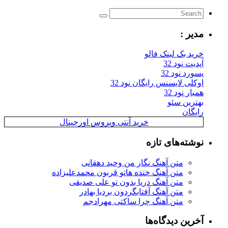
مدیر :
خرید بک لینک فالو
آپدیت نود 32
پسورد نود 32
اوکلی لایسنس رایگان نود 32
همیار نود 32
بهترین سئو
رایگان
خرید آنتی ویروس اورجینال
نوشته‌های تازه
متن آهنگ نگار من وحید دهقانی
متن آهنگ خنده هاتو قربون محمدعلیزاده
متن آهنگ دریا بدون تو علی صدیقی
متن آهنگ آفتابگردون بردیا بهادر
متن آهنگ چرا ساکتی مهرادجم
آخرین دیدگاه‌ها