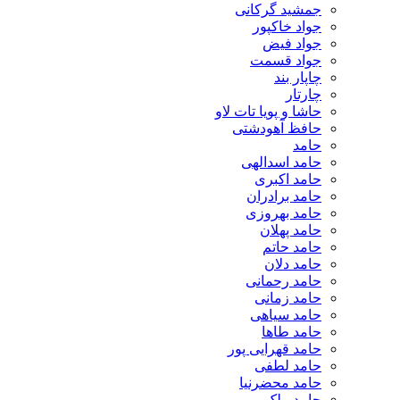
جمشید گرکانی
جواد خاکپور
جواد فیض
جواد قسمت
چاپار بند
چارتار
حاشا و پویا تات لاو
حافظ آهودشتی
حامد
حامد اسدالهی
حامد اکبری
حامد برادران
حامد بهروزی
حامد پهلان
حامد حاتم
حامد دلان
حامد رحمانی
حامد زمانی
حامد سیاهی
حامد طاها
حامد قهرایی پور
حامد لطفی
حامد محضرنیا
حامد ملک پور