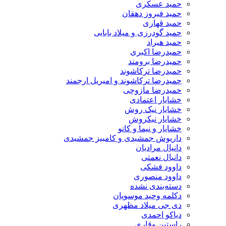
حمید عسکری
حمید فیروز دهقان
حمید قهاری
حمید گودرزی و میلاد بابایی
حمید هیراد
حمیدرضا اکبری
حمیدرضا برومند
حمیدرضا ترکاشوند
حمیدرضا ترکاشوند و امیریل ارجمند
حمیدرضا مازوچی
خشایار اعتمادی
خشایار نیک روش
خشایار نیکروش
خشایار و نیما و کانو
داریوش جمشیدی و کامبیز جمشیدی
دانیال مرادیان
دانیال نعمتی
داوود فشکی
داوود منصوری
دسته‌بندی نشده
دکلمه وحید موسویان
دی جی میلاد مظهری
دیاکو احمدی
راستین وقاری