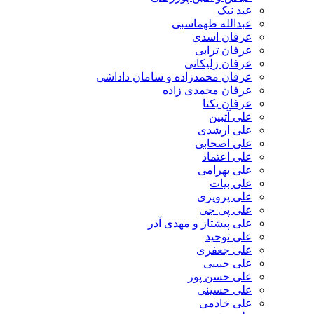
عبد نیک
عبدالله طهماسبی‎
عرفان اسدی
عرفان ترابی
عرفان زلیکانی
عرفان محمدزاده و سامان داداشی
عرفان محمدی زاده
عرفان یکتا
علی آتبین
علی ارشدی
علی اصحابی
علی اعتماد
علی بهرامی
علی بیات
علی پرویزی
علی پی جی
علی پیشتاز و مهدی آذر
علی توحید
علی جعفری
علی حبیبی
علی حسن پور
علی حسینی
علی خادمی