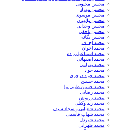
محسن محبوبی
محسن مهراد
محسن موسوی
محسن والهیان
محسن وجدانی
محسن یاحقی
محسن یگانه
محمد اچ اف
محمد اخوان
محمد اسماعیل زاده
محمد اصفهانی
محمد بهرامی
محمد جواد
محمد جواد درجزی
محمد حسین
محمد حسین طیبی نیا
محمد رضایی
محمد زرنوش
محمد زند وکیلی
محمد شعبانی و سجاد سیف
محمد شهاب قاسمی
​محمد شیردل
محمد ظهرابی