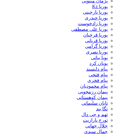
پژمان مینویی
پوریا Kz
پوریا بارجینی
پوریا حیدری
پوریا زادخوست
پوریا علی مصطفی
پوریا فرجیان
پوریا قربانی
پوریا گرامی
پوریا نصری
پویا بیاتی
پویان کرد
پیام دلپسند
پیام فتحی
پیام فخری
پیام محمودیان
پیمان رزمجویی
پیمان کوهستانی
تابان سلیمانی
تگا بند
تهم و جی دال
تورج پارازیت
جلال جهانی
جمال سیدی