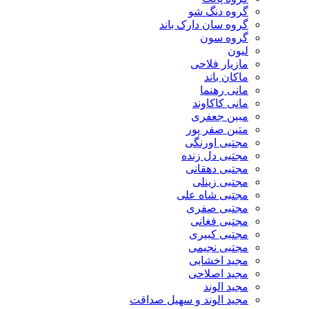
گروه دنگ شو
گروه سان دارک باند
گروه سون
لیون
مازیار فلاحی
ماکان باند
مانی رهنما
مانی کاکاوند
مبین جعفری
متین صفر پور
مجتبی اورنگی
مجتبی دل زنده
مجتبی دهقانی
مجتبی زینلی
مجتبی شاه علی
مجتبی صفری
مجتبی فغانی
مجتبی کبیری
مجتبی نجیمی
مجید اخشابی
مجید اصلاحی
مجید الوند‎
مجید الوند و سهیل صداقت