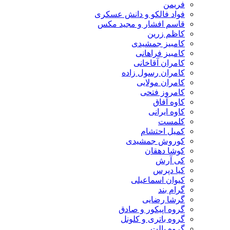
فریمن
فواد فالکو و دانش عسکری
قاسم افشار و مجید مکس
کاظم زرین
کامبیز جمشیدی
کامبیز فراهانی
کامران آقاخانی
کامران رسول زاده
کامران مولایی
کامروز فتحی
کاوه آفاق
کاوه ایرانی
کلمست
کمیل احتشام
کوروش جمشیدی
کوشا دهقان
کی آرش
کیا دپرس
کیوان اسماعیلی
گرام بند
گرشا رضایی
گروه اپیکور و صادق
گروه باتری و کلونل
گروه پالت