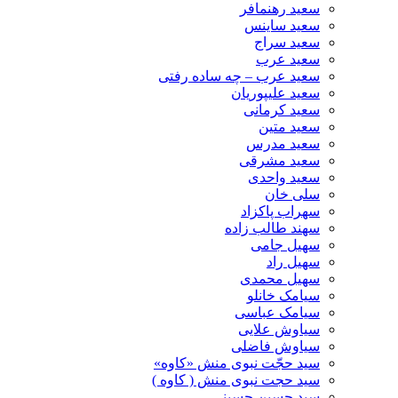
سعید رهنمافر
سعید ساینس
سعید سراج
سعید عرب
سعید عرب – چه ساده رفتی
سعید علیپوریان
سعید کرمانی
سعید متین
سعید مدرس
سعید مشرقی
سعید واحدی
سلی خان
سهراب پاکزاد
سهند طالب زاده
سهیل جامی
سهیل راد
سهیل محمدی
سیامک خانلو
سیامک عباسی
سیاوش علایی
سیاوش فاضلی
سید حجّت نبوی منش «کاوه»
سید حجت نبوی منش ( کاوه )
سید حسین حسینى