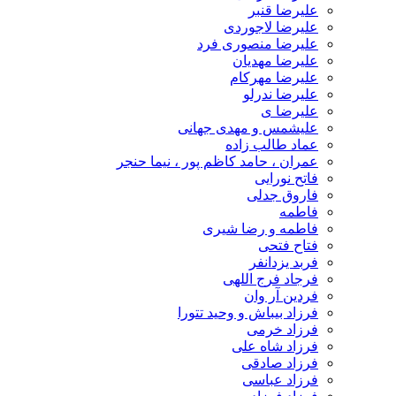
علیرضا قنبر
علیرضا لاجوردی
علیرضا منصوری فرد
علیرضا مهدیان
علیرضا مهرکام
علیرضا ندرلو
علیرضا ی
علیشمس و مهدی جهانی
عماد طالب زاده
عمران ، حامد کاظم پور ، نیما حنجر
فاتح نورایی
فاروق جدلی
فاطمه
فاطمه و رضا شیری
فتاح فتحی
فربد یزدانفر
فرجاد فرج اللهی
فردین آر وان
فرزاد بیباش و وحید تتورا
فرزاد خرمی
فرزاد شاه علی
فرزاد صادقی
فرزاد عباسی