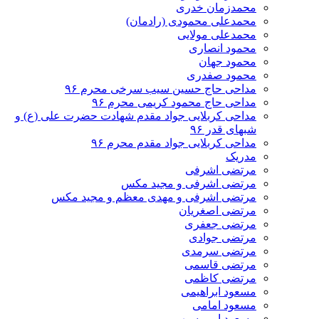
محمدزمان خدری
محمدعلی محمودی (رادمان)
محمدعلی مولایی
محمود انصاری
محمود جهان
محمود صفدری
مداحی حاج حسین سیب سرخی محرم ۹۶
مداحی حاج محمود کریمی محرم ۹۶
مداحی کربلایی جواد مقدم شهادت حضرت علی (ع) و
شبهای قدر ۹۶
مداحی کربلایی جواد مقدم محرم ۹۶
مدریک
مرتضی اشرفی
مرتضی اشرفی و مجید مکس
مرتضی اشرفی و مهدی معظم و مجید مکس
مرتضی اصغریان
مرتضی جعفری
مرتضی جوادی
مرتضی سرمدی
مرتضی قاسمی
مرتضی کاظمی
مسعود ابراهیمی
مسعود امامی
مسعود امیر سپهر