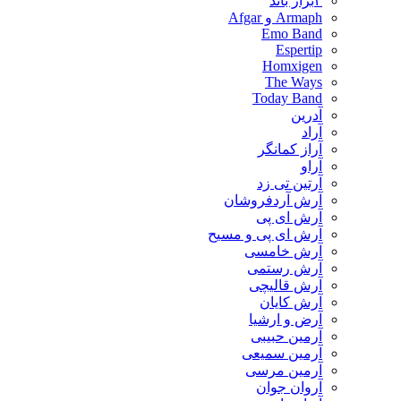
۳برار باند
Armaph و Afgar
Emo Band
Espertip
Homxigen
The Ways
Today Band
آدرین
آراد
آراز کمانگر
آراو
آرتین تی زد
آرش آردفروشان
آرش ای پی
آرش ای پی و مسیح
آرش خامسی
آرش رستمی
آرش قالیچی
آرش کایان
​آرض و ارشیا
آرمین حبیبی
آرمین سمیعی
آرمین مرسی
آروان جوان