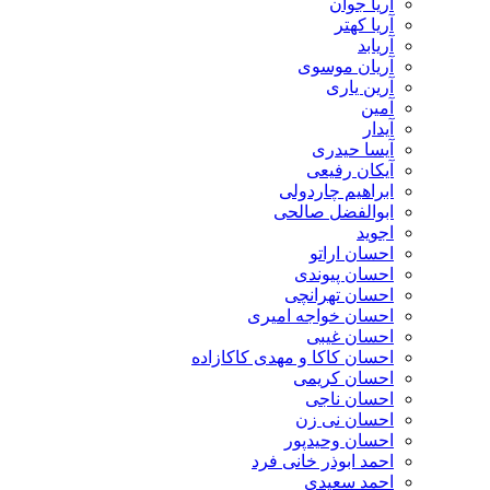
آریا جوان
آریا کهتر
آریابد
آریان موسوی
آرین یاری
آمین
آیدار
آیسا حیدری
آیکان رفیعی
ابراهیم چاردولی
ابوالفضل صالحی
اجوید
احسان اراتو
احسان پیوندی
احسان تهرانچی
احسان خواجه امیری
احسان غیبی
احسان کاکا و مهدی کاکازاده
احسان کریمی
احسان ناجی
احسان نی زن
احسان وحیدپور
احمد ابوذر خانی فرد
احمد سعیدی