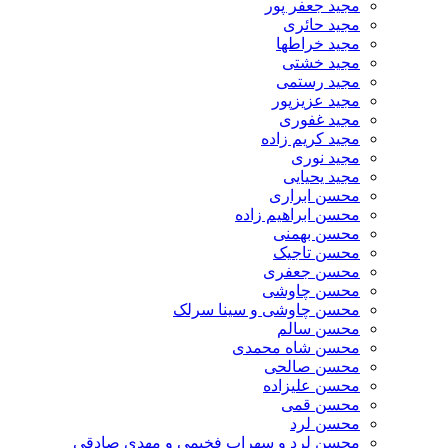
مجید جعفر پور
مجید حائری
مجید خراطها
مجید خشتی
مجید رستمی
مجید عزیزپور
مجید غفوری
مجید کریم زاده
مجید نوری
مجید یحیایی
محسن ابراری
محسن ابراهیم زاده
محسن بهمنی
محسن تاجیک
محسن جعفری
محسن چاوشی
محسن چاوشی و سینا سرلک
محسن سالم
محسن شاه محمدی
محسن صالحی
محسن علیزاده
محسن قمی
محسن لرد
محسن لرد و سهراب فخیمی و مهدی صادقی