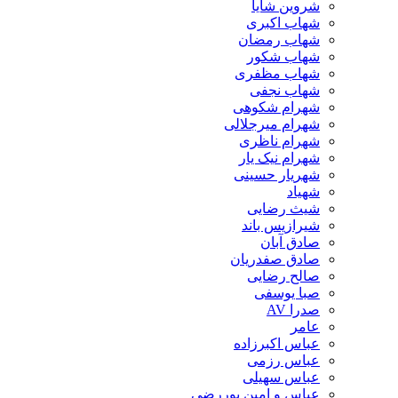
شروین شایا
شهاب اکبری
شهاب رمضان
شهاب شکور
شهاب مظفری
شهاب نجفی
شهرام شکوهی
شهرام میرجلالی
شهرام ناظری
شهرام نیک یار
شهریار حسینی
شهیاد
شیث رضایی
شیرازیس باند
صادق آبان
صادق صفدریان
صالح رضایی
صبا یوسفی
صدرا AV
عامر
عباس اکبرزاده
عباس رزمی
عباس سهیلی
عباس و امین پوررضی