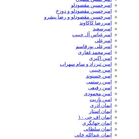
امیرحسین مقصودلو
امیرحسین مقصودلو و دوزخ
امیرحسین مقصودلو و رضا پیشرو
امیررضا کاکاوند
امیرسعید
امیرعباس آل حبیب
امیرعلی
امیرعلی پورقاسم
امیرمحمد غفاری
امین اکبری
امین تیرزاد و سام سهراب
امین حبیبی
امین حسنوند
امین رستمی
امین رفیعی
امین محمودی
امین ناریت
ایمان آذری
ایمان استار
ایمان اف جی ۱۰
ایمان جهانگری
ایمان سلطانی
ایمان عبدالله خانی