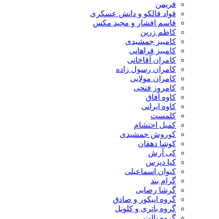
فریمن
فواد فالکو و دانش عسکری
قاسم افشار و مجید مکس
کاظم زرین
کامبیز جمشیدی
کامبیز فراهانی
کامران آقاخانی
کامران رسول زاده
کامران مولایی
کامروز فتحی
کاوه آفاق
کاوه ایرانی
کلمست
کمیل احتشام
کوروش جمشیدی
کوشا دهقان
کی آرش
کیا دپرس
کیوان اسماعیلی
گرام بند
گرشا رضایی
گروه اپیکور و صادق
گروه باتری و کلونل
گروه پالت