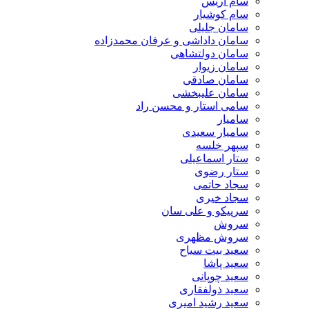
سام آریس
سام کوشیار
سامان جلیلی
سامان داداشی و عرفان محمدزاده
سامان دولتشاهی
سامان زیوار
سامان صادقی
سامان علیبخشی
سامی استار و محسن راد
سامیار
سامیار سعیدی
سپهر خلسه
ستار اسماعیلی
ستار رضوی
سجاد حاتمی
سجاد خیری
سرپیکو و علی سان
سروش
سروش مظهری
سعید بیت سیاح
سعید پاشا
سعید چوپانی
سعید ذولفقاری
سعید رشید امیری