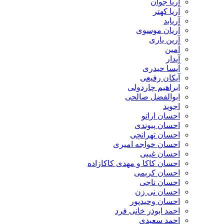
آریا جوان
آریا کهتر
آریابد
آریان موسوی
آرین یاری
آمین
آیدار
آیسا حیدری
آیکان رفیعی
ابراهیم چاردولی
ابوالفضل صالحی
اجوید
احسان اراتو
احسان پیوندی
احسان تهرانچی
احسان خواجه امیری
احسان غیبی
احسان کاکا و مهدی کاکازاده
احسان کریمی
احسان ناجی
احسان نی زن
احسان وحیدپور
احمد ابوذر خانی فرد
احمد سعیدی