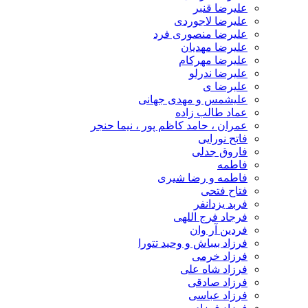
علیرضا قنبر
علیرضا لاجوردی
علیرضا منصوری فرد
علیرضا مهدیان
علیرضا مهرکام
علیرضا ندرلو
علیرضا ی
علیشمس و مهدی جهانی
عماد طالب زاده
عمران ، حامد کاظم پور ، نیما حنجر
فاتح نورایی
فاروق جدلی
فاطمه
فاطمه و رضا شیری
فتاح فتحی
فربد یزدانفر
فرجاد فرج اللهی
فردین آر وان
فرزاد بیباش و وحید تتورا
فرزاد خرمی
فرزاد شاه علی
فرزاد صادقی
فرزاد عباسی