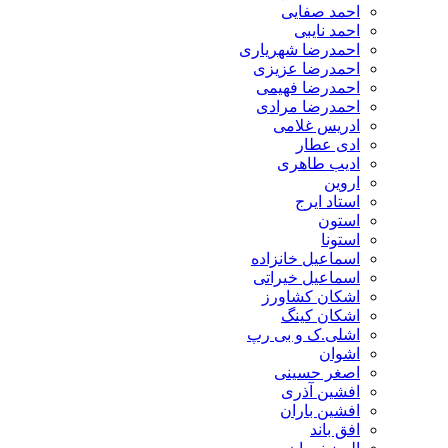
احمد صفایی
احمد نایبی
احمدرضا شهریاری
احمدرضا عزیزی
احمدرضا فهیمی
احمدرضا مرادی
ادریس غلامی
ادی عطار
ادیب طاهری
اروین
استاد ایرج
استون
استونا
اسماعیل خانزاده
اسماعیل خیراتی
اشکان کشاورز
اشکان کینگ
اشلی.ک و بی رپ
اشوان
اصغر حسینی
افشین آذری
افشین باران
افق باند