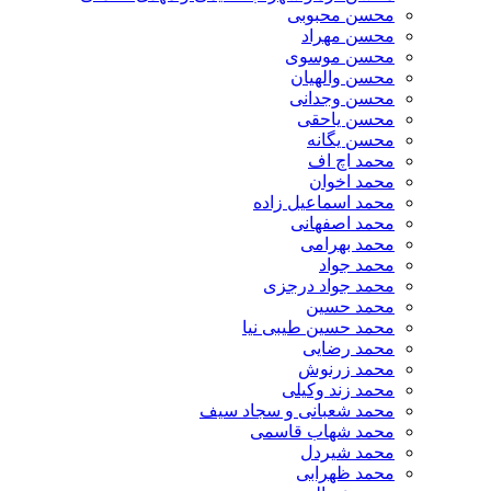
محسن محبوبی
محسن مهراد
محسن موسوی
محسن والهیان
محسن وجدانی
محسن یاحقی
محسن یگانه
محمد اچ اف
محمد اخوان
محمد اسماعیل زاده
محمد اصفهانی
محمد بهرامی
محمد جواد
محمد جواد درجزی
محمد حسین
محمد حسین طیبی نیا
محمد رضایی
محمد زرنوش
محمد زند وکیلی
محمد شعبانی و سجاد سیف
محمد شهاب قاسمی
​محمد شیردل
محمد ظهرابی