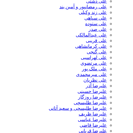
علی دشتی
علی رمضانپور و آمین بند
علی زند وکیلی
علی سپاهی
علی ستوده
علی صدر
علی عبدالمالکی
علی قریبی
علی کرمانشاهی
علی گنجی
علی لهراسبی
علی مرتضوی
علی ملک پور
علی میرمحمدی
علی نظریان
علیرضا آذر
علیرضا حسینی
علیرضا روزگار
علیرضا طلیسچی
علیرضا طلیسچی و سعید آتانی
علیرضا ظریف
علیرضا عباسی
علیرضا قاضی
علیرضا قربانی