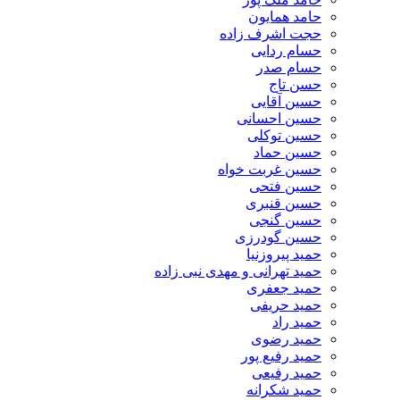
حامد همایون
حجت اشرف زاده
حسام ردایی
حسام صدر
حسن تاج
حسین آقایی
حسین احسانی
حسین توکلی
حسین حماد
حسین غربت خواه
حسین فتحی
حسین قنبری
حسین گنجی
حسین گودرزی
حمید پیروزنیا
حمید تهرانی و مهدی نبی زاده
حمید جعفری
حمید حریفی
حمید راد
حمید رضوی
حمید رفیع پور
حمید رفیعی
حمید شکرانه