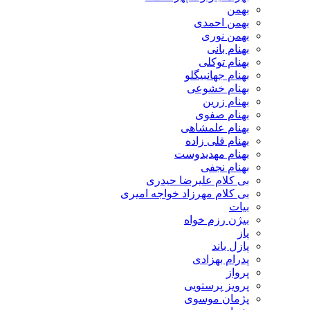
بهمن
بهمن احمدی
بهمن نوری
بهنام بانی
بهنام توکلی
بهنام جهانبیگلو
بهنام خشوعی
بهنام زرین
بهنام صفوی
بهنام علمشاهی
بهنام قلی زاده
بهنام مهدیدوست
بهنام نجفی
بی کلام علیرضا حیدری
بی کلام مهرزاد خواجه امیری
بیات
بیژن رزم خواه
پاز
پازل باند
پدرام بهزادی
پرواز
پرویز پرستویی
پژمان موسوی