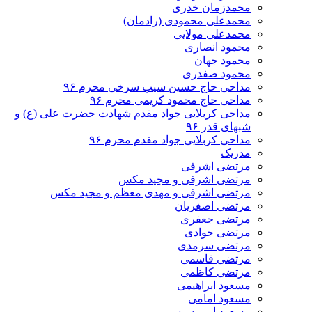
محمدزمان خدری
محمدعلی محمودی (رادمان)
محمدعلی مولایی
محمود انصاری
محمود جهان
محمود صفدری
مداحی حاج حسین سیب سرخی محرم ۹۶
مداحی حاج محمود کریمی محرم ۹۶
مداحی کربلایی جواد مقدم شهادت حضرت علی (ع) و
شبهای قدر ۹۶
مداحی کربلایی جواد مقدم محرم ۹۶
مدریک
مرتضی اشرفی
مرتضی اشرفی و مجید مکس
مرتضی اشرفی و مهدی معظم و مجید مکس
مرتضی اصغریان
مرتضی جعفری
مرتضی جوادی
مرتضی سرمدی
مرتضی قاسمی
مرتضی کاظمی
مسعود ابراهیمی
مسعود امامی
مسعود امیر سپهر