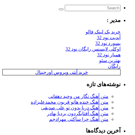
مدیر :
خرید بک لینک فالو
آپدیت نود 32
پسورد نود 32
اوکلی لایسنس رایگان نود 32
همیار نود 32
بهترین سئو
رایگان
خرید آنتی ویروس اورجینال
نوشته‌های تازه
متن آهنگ نگار من وحید دهقانی
متن آهنگ خنده هاتو قربون محمدعلیزاده
متن آهنگ دریا بدون تو علی صدیقی
متن آهنگ آفتابگردون بردیا بهادر
متن آهنگ چرا ساکتی مهرادجم
آخرین دیدگاه‌ها