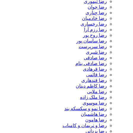
رضا تیموری
رضا جوان
رضا چناری
رضا خادمیان
رضا رخساری
رضا رزم آرا
رضا روح پور
رضا ساسان پور
رضا سرپرست
رضا شیری
رضا صادقی
رضا صادقی بنام
رضا فرهادی
رضا قائمی
رضا قندهاری
رضا کاظم دینان
رضا ملایی
رضا ملک زاده
رضا موسوی
رضا نمو و سکسکه بند
رضا هاشمیان
رضا هامون
رضا و نریمان و کامیاب
رضا یزدانی