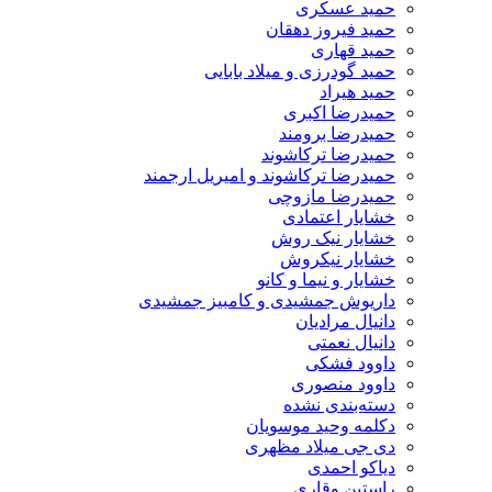
حمید عسکری
حمید فیروز دهقان
حمید قهاری
حمید گودرزی و میلاد بابایی
حمید هیراد
حمیدرضا اکبری
حمیدرضا برومند
حمیدرضا ترکاشوند
حمیدرضا ترکاشوند و امیریل ارجمند
حمیدرضا مازوچی
خشایار اعتمادی
خشایار نیک روش
خشایار نیکروش
خشایار و نیما و کانو
داریوش جمشیدی و کامبیز جمشیدی
دانیال مرادیان
دانیال نعمتی
داوود فشکی
داوود منصوری
دسته‌بندی نشده
دکلمه وحید موسویان
دی جی میلاد مظهری
دیاکو احمدی
راستین وقاری