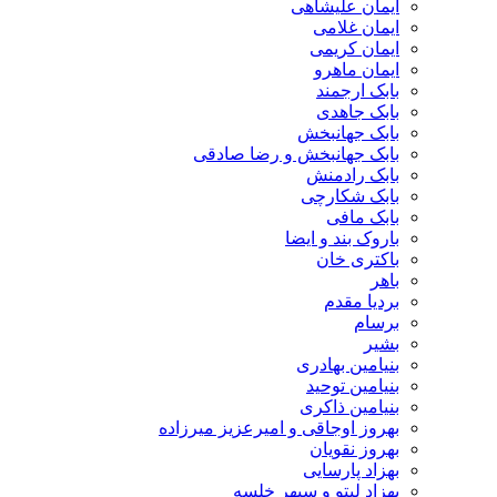
ایمان علیشاهی
ایمان غلامی
ایمان کریمی
ایمان ماهرو
بابک ارجمند
بابک جاهدی
بابک جهانبخش
بابک جهانبخش و رضا صادقی
بابک رادمنش
بابک شکارچی
بابک مافی
باروک بند و ایضا
باکتری خان
باهر
بردیا مقدم
برسام
بشیر
بنیامین بهادری
بنیامین توحید
بنیامین ذاکری
بهروز اوجاقی و امیرعزیز میرزاده
بهروز نقویان
بهزاد پارسایی
بهزاد لیتو و سپهر خلسه