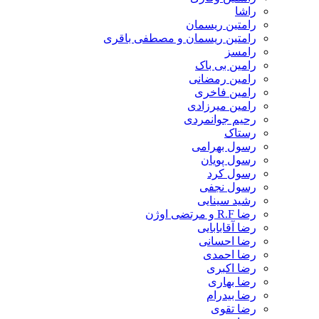
راشا
رامتین ریسمان
رامتین ریسمان و مصطفی باقری
رامسز
رامین بی باک
رامین رمضانی
رامین فاخری
رامین میرزادی
رحیم جوانمردی
رستاک
رسول بهرامی
رسول پویان
رسول کرد
رسول نجفی
رشید سینایی
رضا R.F و مرتضی اوژن
رضا آقابابایی
رضا احسانی
رضا احمدی
رضا اکبری
رضا بهاری
رضا بیدرام
رضا تقوی