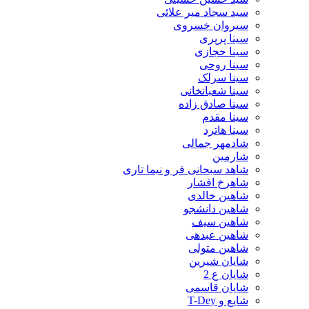
سید سجاد میر علائی
سیروان خسروی
سینا پرپری
سینا حجازی
سینا روحی
سینا سرلک
سینا شعبانخانی
سینا صادق زاده
سینا مقدم
سینا هاترد
شادمهر جمالی
شارمین
شاهد سبحانی فر و نیما تاری
شاهرخ افشار
شاهین خالدی
شاهین دانشجو
شاهین سیف
شاهین عبدهی
شاهین متولی
شایان شیرین
شایان ع 2
شایان قاسمی
شایع و T-Dey