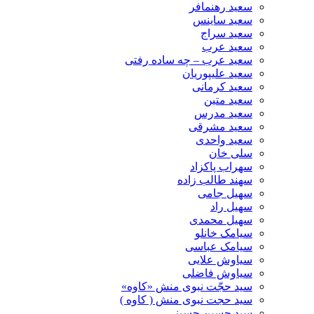
سعید رهنمافر
سعید ساینس
سعید سراج
سعید عرب
سعید عرب – چه ساده رفتی
سعید علیپوریان
سعید کرمانی
سعید متین
سعید مدرس
سعید مشرقی
سعید واحدی
سلی خان
سهراب پاکزاد
سهند طالب زاده
سهیل جامی
سهیل راد
سهیل محمدی
سیامک خانلو
سیامک عباسی
سیاوش علایی
سیاوش فاضلی
سید حجّت نبوی منش «کاوه»
سید حجت نبوی منش ( کاوه )
سید حسین حسینى