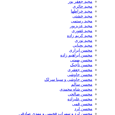
مجید جعفر پور
مجید حائری
مجید خراطها
مجید خشتی
مجید رستمی
مجید عزیزپور
مجید غفوری
مجید کریم زاده
مجید نوری
مجید یحیایی
محسن ابراری
محسن ابراهیم زاده
محسن بهمنی
محسن تاجیک
محسن جعفری
محسن چاوشی
محسن چاوشی و سینا سرلک
محسن سالم
محسن شاه محمدی
محسن صالحی
محسن علیزاده
محسن قمی
محسن لرد
محسن لرد و سهراب فخیمی و مهدی صادقی