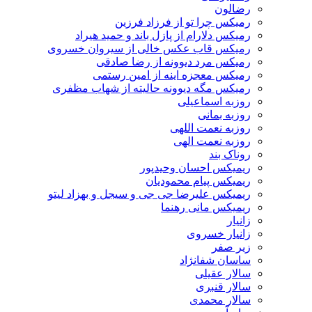
رضالون
رمیکس چرا تو از فرزاد فرزین
رمیکس دلارام از پازل باند و حمید هیراد
رمیکس قاب عکس خالی از سیروان خسروی
رمیکس مرد دیوونه از رضا صادقی
رمیکس معجزه اینه از امین رستمی
رمیکس مگه دیوونه حالیته از شهاب مظفری
روزبه اسماعیلی
روزبه بمانی
روزبه نعمت اللهی
روزبه نعمت الهی
روناک بند
ریمیکس احسان وحیدپور
ریمیکس پیام محمودیان
ریمیکس علیرضا جی جی و سیجل و بهزاد لیتو
ریمیکس مانی رهنما
زانیار
زانیار خسروی
زیر صفر
ساسان شفانژاد
سالار عقیلی
سالار قنبری
سالار محمدی