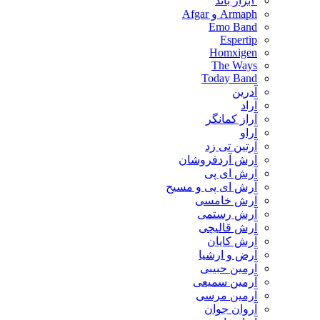
۳برار باند
Armaph و Afgar
Emo Band
Espertip
Homxigen
The Ways
Today Band
آدرین
آراد
آراز کمانگر
آراو
آرتین تی زد
آرش آردفروشان
آرش ای پی
آرش ای پی و مسیح
آرش خامسی
آرش رستمی
آرش قالیچی
آرش کایان
​آرض و ارشیا
آرمین حبیبی
آرمین سمیعی
آرمین مرسی
آروان جوان