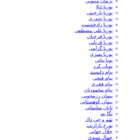
پژمان مینویی
پوریا Kz
پوریا بارجینی
پوریا حیدری
پوریا زادخوست
پوریا علی مصطفی
پوریا فرجیان
پوریا قربانی
پوریا گرامی
پوریا نصری
پویا بیاتی
پویان کرد
پیام دلپسند
پیام فتحی
پیام فخری
پیام محمودیان
پیمان رزمجویی
پیمان کوهستانی
تابان سلیمانی
تگا بند
تهم و جی دال
تورج پارازیت
جلال جهانی
جمال سیدی