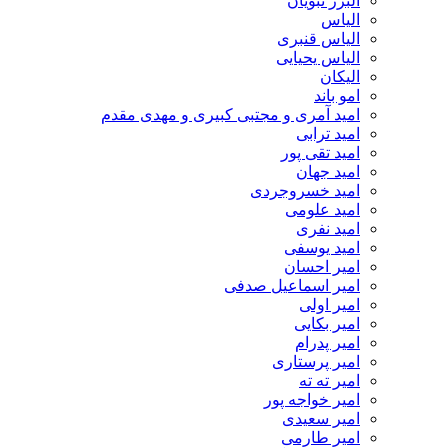
البرز نبویان
الیاس
الیاس قنبرى
الیاس یحیایی
الیکان
امو باند
امید آمری و مجتبی کبیری و مهدى مقدم
امید ترابی
امید تقی پور
امید جهان
امید خسروجردی
امید علومی
امید نفری
امید یوسفی
امیر احسان
امیر اسماعیل صدفی
امیر اولی
امیر بکایی
امیر پدرام
امیر پرستاری
امیر ته ته
امیر خواجه پور
امیر سعیدی
امیر طارمی