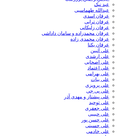
عبد نیک
عبدالله طهماسبی‎
عرفان اسدی
عرفان ترابی
عرفان زلیکانی
عرفان محمدزاده و سامان داداشی
عرفان محمدی زاده
عرفان یکتا
علی آتبین
علی ارشدی
علی اصحابی
علی اعتماد
علی بهرامی
علی بیات
علی پرویزی
علی پی جی
علی پیشتاز و مهدی آذر
علی توحید
علی جعفری
علی حبیبی
علی حسن پور
علی حسینی
علی خادمی