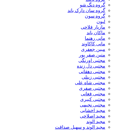
گروه دنگ شو
گروه سان دارک باند
گروه سون
لیون
مازیار فلاحی
ماکان باند
مانی رهنما
مانی کاکاوند
مبین جعفری
متین صفر پور
مجتبی اورنگی
مجتبی دل زنده
مجتبی دهقانی
مجتبی زینلی
مجتبی شاه علی
مجتبی صفری
مجتبی فغانی
مجتبی کبیری
مجتبی نجیمی
مجید اخشابی
مجید اصلاحی
مجید الوند‎
مجید الوند و سهیل صداقت