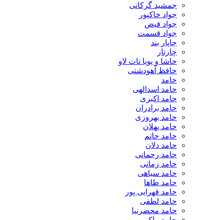
جمشید گرکانی
جواد خاکپور
جواد فیض
جواد قسمت
چاپار بند
چارتار
حاشا و پویا تات لاو
حافظ آهودشتی
حامد
حامد اسدالهی
حامد اکبری
حامد برادران
حامد بهروزی
حامد پهلان
حامد حاتم
حامد دلان
حامد رحمانی
حامد زمانی
حامد سیاهی
حامد طاها
حامد قهرایی پور
حامد لطفی
حامد محضرنیا
حامد ملک پور