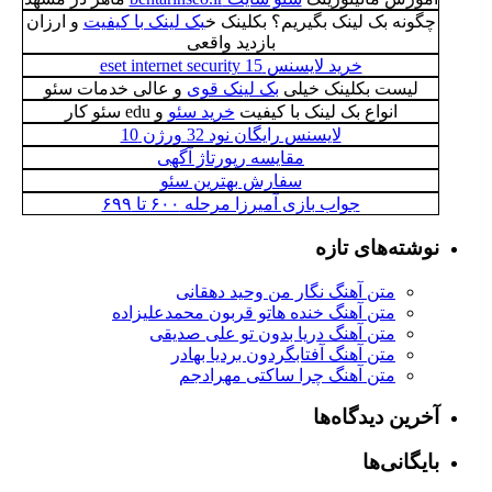
چگونه بک لینک بگیریم؟ بکلینک خ
بک لینک با کیفیت
و ارزان
بازدید واقعی
خرید لایسنس eset internet security 15
لیست بکلینک خیلی
بک لینک قوی
و عالی خدمات سئو
انواع بک لینک با کیفیت
خرید سئو
و edu سئو کار
لایسنس رایگان نود 32 ورژن 10
مقایسه رپورتاژ آگهی
سفارش بهترین سئو
جواب بازی آمیرزا مرحله ۶۰۰ تا ۶۹۹
نوشته‌های تازه
متن آهنگ نگار من وحید دهقانی
متن آهنگ خنده هاتو قربون محمدعلیزاده
متن آهنگ دریا بدون تو علی صدیقی
متن آهنگ آفتابگردون بردیا بهادر
متن آهنگ چرا ساکتی مهرادجم
آخرین دیدگاه‌ها
بایگانی‌ها