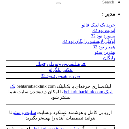
مدیر :
خرید بک لینک فالو
آپدیت نود 32
پسورد نود 32
اوکلی لایسنس رایگان نود 32
همیار نود 32
بهترین سئو
رایگان
خرید آنتی ویروس اورجینال
عکس تلگرام
یوزر و پسوورد نود 32
لینک‌سازی حرفه‌ای با بک‌لینک behtarinbacklink com
بک
لینک behtarinbacklink com
تا امکان دیده‌شدن سایت شما
بیشتر شود
ارزیابی کامل و هوشمند عملکرد وبسایت
سایت و سئو
تا
بتوانید تصمیمات آینده را بهینه‌تر بگیرید
آموزش مانیتورینگ
سئو سایت behtarinseo.ir
ماهر در مشهد