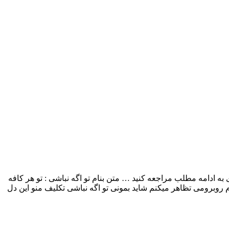
فی بنام تو اگه نباشی با بالاترین کیفیت – To Age Nabashi برای به ادامه مطلب مراجعه کنید … متن بنام تو اگه نباشی : تو هر کافه
وبرومی تظاهر میکنم شاید بمونی تو اگه نباشی تکلیف منو این دل