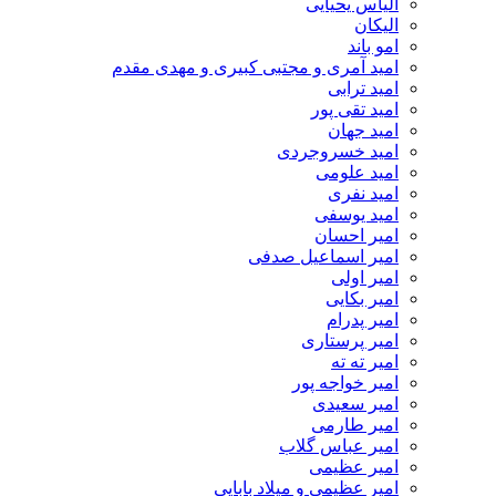
الیاس یحیایی
الیکان
امو باند
امید آمری و مجتبی کبیری و مهدى مقدم
امید ترابی
امید تقی پور
امید جهان
امید خسروجردی
امید علومی
امید نفری
امید یوسفی
امیر احسان
امیر اسماعیل صدفی
امیر اولی
امیر بکایی
امیر پدرام
امیر پرستاری
امیر ته ته
امیر خواجه پور
امیر سعیدی
امیر طارمی
امیر عباس گلاب
امیر عظیمی
امیر عظیمی و میلاد بابایی