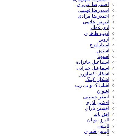
احمدرضا عزیزی
احمدرضا فهیمی
احمدرضا مرادی
ادریس غلامی
ادی عطار
ادیب طاهری
اروین
استاد ایرج
استون
استونا
اسماعیل خانزاده
اسماعیل خیراتی
اشکان کشاورز
اشکان کینگ
اشلی.ک و بی رپ
اشوان
اصغر حسینی
افشین آذری
افشین باران
افق باند
البرز نبویان
الیاس
الیاس قنبرى