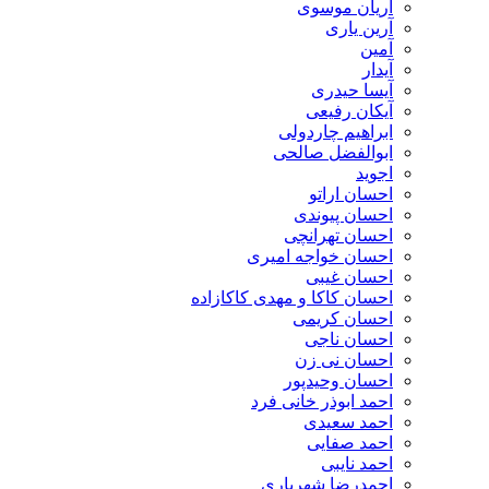
آریان موسوی
آرین یاری
آمین
آیدار
آیسا حیدری
آیکان رفیعی
ابراهیم چاردولی
ابوالفضل صالحی
اجوید
احسان اراتو
احسان پیوندی
احسان تهرانچی
احسان خواجه امیری
احسان غیبی
احسان کاکا و مهدی کاکازاده
احسان کریمی
احسان ناجی
احسان نی زن
احسان وحیدپور
احمد ابوذر خانی فرد
احمد سعیدی
احمد صفایی
احمد نایبی
احمدرضا شهریاری