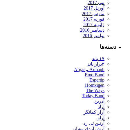
می 2017
آوریل 2017
مارس 2017
فوریه 2017
ژانویه 2017
دسامبر 2016
نوامبر 2016
دسته‌ها
۱۷ باند
۳برار باند
Armaph و Afgar
Emo Band
Espertip
Homxigen
The Ways
Today Band
آدرین
آراد
آراز کمانگر
آراو
آرتین تی زد
آرش آردفروشان