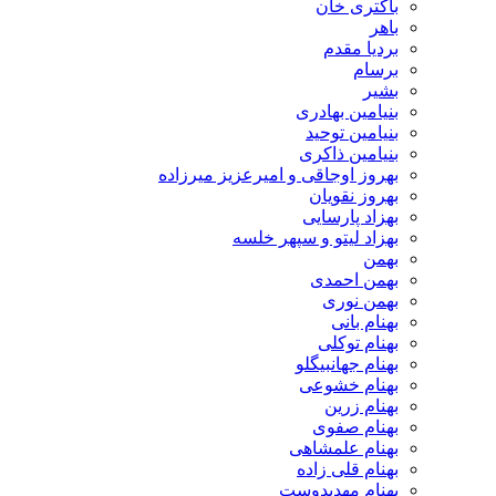
باکتری خان
باهر
بردیا مقدم
برسام
بشیر
بنیامین بهادری
بنیامین توحید
بنیامین ذاکری
بهروز اوجاقی و امیرعزیز میرزاده
بهروز نقویان
بهزاد پارسایی
بهزاد لیتو و سپهر خلسه
بهمن
بهمن احمدی
بهمن نوری
بهنام بانی
بهنام توکلی
بهنام جهانبیگلو
بهنام خشوعی
بهنام زرین
بهنام صفوی
بهنام علمشاهی
بهنام قلی زاده
بهنام مهدیدوست