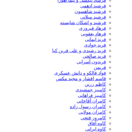
فرشاد پیکسل و نیما اهورا
فرشید ادهمی
فرشید شاهسون
فرشید میلانی
فرشید و اشکان شایسته
فرهاد فیروزی
فرهاد یعقوبی
فرید ایمانی
فرید جوادی
فرید رشیدی و علی فرین کیا
فرید صالحی
فریدون آسرایی
فریمن
فواد فالکو و دانش عسکری
قاسم افشار و مجید مکس
کاظم زرین
کامبیز جمشیدی
کامبیز فراهانی
کامران آقاخانی
کامران رسول زاده
کامران مولایی
کامروز فتحی
کاوه آفاق
کاوه ایرانی