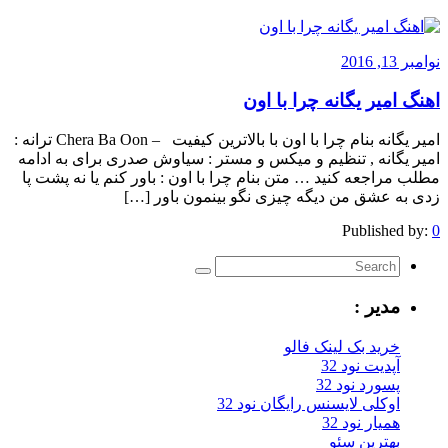
نوامبر 13, 2016
اهنگ امیر یگانه چرا با اون
امیر یگانه بنام چرا با اون با بالاترین کیفیت – Chera Ba Oon ترانه :
امیر یگانه , تنظیم و میکس و مستر : سیاوش صدری برای به ادامه
مطلب مراجعه کنید … متن بنام چرا با اون : باور کنم یا نه پشت پا
زدی به عشق من دیگه چیزی نگو بینمون باور […]
Published by:
0
مدیر :
خرید بک لینک فالو
آپدیت نود 32
پسورد نود 32
اوکلی لایسنس رایگان نود 32
همیار نود 32
بهترین سئو