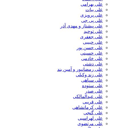
علی بهرامی
علی بیات
علی پرویزی
علی پی جی
علی پیشتاز و مهدی آذر
علی توحید
علی جعفری
علی حبیبی
علی حسن پور
علی حسینی
علی خادمی
علی دشتی
علی رمضانپور و آمین بند
علی زند وکیلی
علی سپاهی
علی ستوده
علی صدر
علی عبدالمالکی
علی قریبی
علی کرمانشاهی
علی گنجی
علی لهراسبی
علی مرتضوی