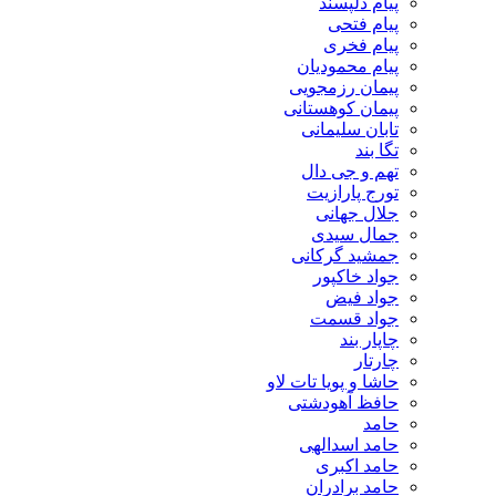
پیام دلپسند
پیام فتحی
پیام فخری
پیام محمودیان
پیمان رزمجویی
پیمان کوهستانی
تابان سلیمانی
تگا بند
تهم و جی دال
تورج پارازیت
جلال جهانی
جمال سیدی
جمشید گرکانی
جواد خاکپور
جواد فیض
جواد قسمت
چاپار بند
چارتار
حاشا و پویا تات لاو
حافظ آهودشتی
حامد
حامد اسدالهی
حامد اکبری
حامد برادران