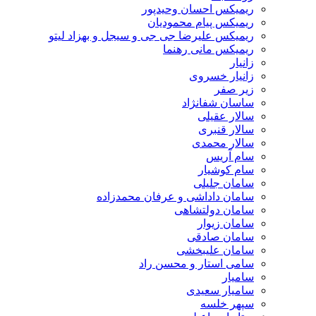
ریمیکس احسان وحیدپور
ریمیکس پیام محمودیان
ریمیکس علیرضا جی جی و سیجل و بهزاد لیتو
ریمیکس مانی رهنما
زانیار
زانیار خسروی
زیر صفر
ساسان شفانژاد
سالار عقیلی
سالار قنبری
سالار محمدی
سام آریس
سام کوشیار
سامان جلیلی
سامان داداشی و عرفان محمدزاده
سامان دولتشاهی
سامان زیوار
سامان صادقی
سامان علیبخشی
سامی استار و محسن راد
سامیار
سامیار سعیدی
سپهر خلسه