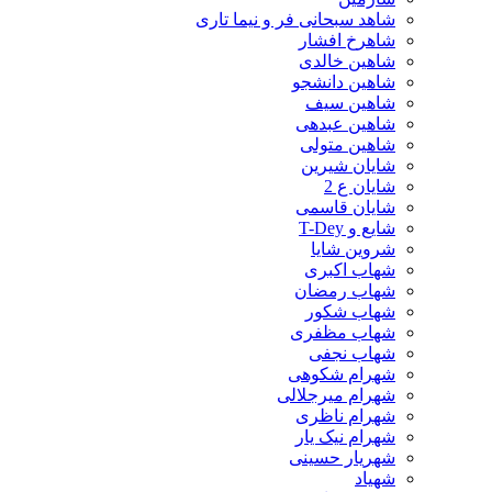
شاهد سبحانی فر و نیما تاری
شاهرخ افشار
شاهین خالدی
شاهین دانشجو
شاهین سیف
شاهین عبدهی
شاهین متولی
شایان شیرین
شایان ع 2
شایان قاسمی
شایع و T-Dey
شروین شایا
شهاب اکبری
شهاب رمضان
شهاب شکور
شهاب مظفری
شهاب نجفی
شهرام شکوهی
شهرام میرجلالی
شهرام ناظری
شهرام نیک یار
شهریار حسینی
شهیاد