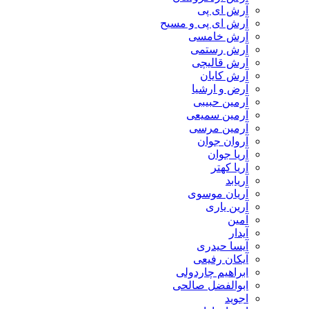
آرش ای پی
آرش ای پی و مسیح
آرش خامسی
آرش رستمی
آرش قالیچی
آرش کایان
​آرض و ارشیا
آرمین حبیبی
آرمین سمیعی
آرمین مرسی
آروان جوان
آریا جوان
آریا کهتر
آریابد
آریان موسوی
آرین یاری
آمین
آیدار
آیسا حیدری
آیکان رفیعی
ابراهیم چاردولی
ابوالفضل صالحی
اجوید