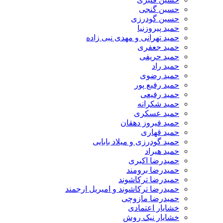
حسین گنجی
حسین گودرزی
حمید پیروزنیا
حمید تهرانی و مهدی نبی زاده
حمید جعفری
حمید حریفی
حمید راد
حمید رضوی
حمید رفیع پور
حمید رفیعی
حمید شکرانه
حمید عسکری
حمید فیروز دهقان
حمید قهاری
حمید گودرزی و میلاد بابایی
حمید هیراد
حمیدرضا اکبری
حمیدرضا برومند
حمیدرضا ترکاشوند
حمیدرضا ترکاشوند و امیریل ارجمند
حمیدرضا مازوچی
خشایار اعتمادی
خشایار نیک روش