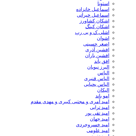
استونا
اسماعیل خانزاده
اسماعیل خیراتی
اشکان کشاورز
اشکان کینگ
اشلی.ک و بی رپ
اشوان
اصغر حسینی
افشین آذری
افشین باران
افق باند
البرز نبویان
الیاس
الیاس قنبرى
الیاس یحیایی
الیکان
امو باند
امید آمری و مجتبی کبیری و مهدى مقدم
امید ترابی
امید تقی پور
امید جهان
امید خسروجردی
امید علومی