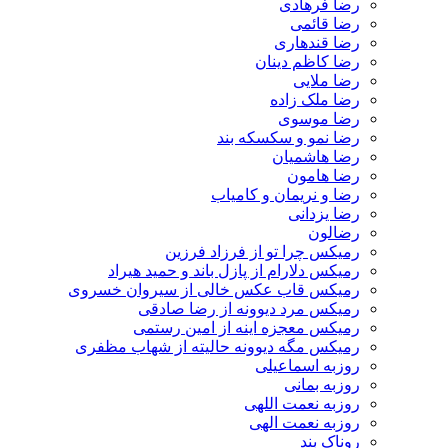
رضا فرهادی
رضا قائمی
رضا قندهاری
رضا کاظم دینان
رضا ملایی
رضا ملک زاده
رضا موسوی
رضا نمو و سکسکه بند
رضا هاشمیان
رضا هامون
رضا و نریمان و کامیاب
رضا یزدانی
رضالون
رمیکس چرا تو از فرزاد فرزین
رمیکس دلارام از پازل باند و حمید هیراد
رمیکس قاب عکس خالی از سیروان خسروی
رمیکس مرد دیوونه از رضا صادقی
رمیکس معجزه اینه از امین رستمی
رمیکس مگه دیوونه حالیته از شهاب مظفری
روزبه اسماعیلی
روزبه بمانی
روزبه نعمت اللهی
روزبه نعمت الهی
روناک بند