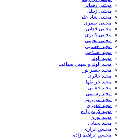
مجتبی دهقانی
مجتبی زینلی
مجتبی شاه علی
مجتبی صفری
مجتبی فغانی
مجتبی کبیری
مجتبی نجیمی
مجید اخشابی
مجید اصلاحی
مجید الوند‎
مجید الوند و سهیل صداقت
مجید جعفر پور
مجید حائری
مجید خراطها
مجید خشتی
مجید رستمی
مجید عزیزپور
مجید غفوری
مجید کریم زاده
مجید نوری
مجید یحیایی
محسن ابراری
محسن ابراهیم زاده