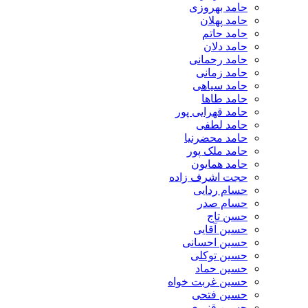
حامد بهروزی
حامد پهلان
حامد حاتم
حامد دلان
حامد رحمانی
حامد زمانی
حامد سیاهی
حامد طاها
حامد قهرایی پور
حامد لطفی
حامد محضرنیا
حامد ملک پور
حامد همایون
حجت اشرف زاده
حسام ردایی
حسام صدر
حسن تاج
حسین آقایی
حسین احسانی
حسین توکلی
حسین حماد
حسین غربت خواه
حسین فتحی
حسین قنبری