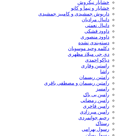
خشایار نیکروش
خشایار و نیما و کانو
داریوش جمشیدی و کامبیز جمشیدی
دانیال مرادیان
دانیال نعمتی
داوود فشکی
داوود منصوری
دسته‌بندی نشده
دکلمه وحید موسویان
دی جی میلاد مظهری
دیاکو احمدی
راستین وقاری
راشا
رامتین ریسمان
رامتین ریسمان و مصطفی باقری
رامسز
رامین بی باک
رامین رمضانی
رامین فاخری
رامین میرزادی
رحیم جوانمردی
رستاک
رسول بهرامی
رسول پویان