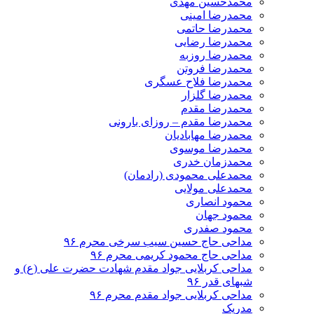
محمدحسین مهدی
محمدرضا امینی
محمدرضا حاتمی
محمدرضا رضایی
محمدرضا روزبه
محمدرضا فروتن
محمدرضا فلاح عسگری
محمدرضا گلزار
محمدرضا مقدم
محمدرضا مقدم – روزای بارونی
محمدرضا مهابادیان
محمدرضا موسوی
محمدزمان خدری
محمدعلی محمودی (رادمان)
محمدعلی مولایی
محمود انصاری
محمود جهان
محمود صفدری
مداحی حاج حسین سیب سرخی محرم ۹۶
مداحی حاج محمود کریمی محرم ۹۶
مداحی کربلایی جواد مقدم شهادت حضرت علی (ع) و
شبهای قدر ۹۶
مداحی کربلایی جواد مقدم محرم ۹۶
مدریک