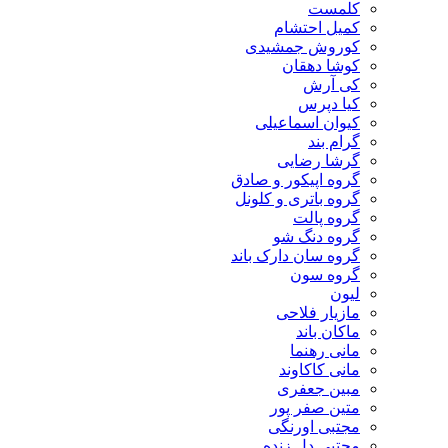
کلمست
کمیل احتشام
کوروش جمشیدی
کوشا دهقان
کی آرش
کیا دپرس
کیوان اسماعیلی
گرام بند
گرشا رضایی
گروه اپیکور و صادق
گروه باتری و کلونل
گروه پالت
گروه دنگ شو
گروه سان دارک باند
گروه سون
لیون
مازیار فلاحی
ماکان باند
مانی رهنما
مانی کاکاوند
مبین جعفری
متین صفر پور
مجتبی اورنگی
مجتبی دل زنده