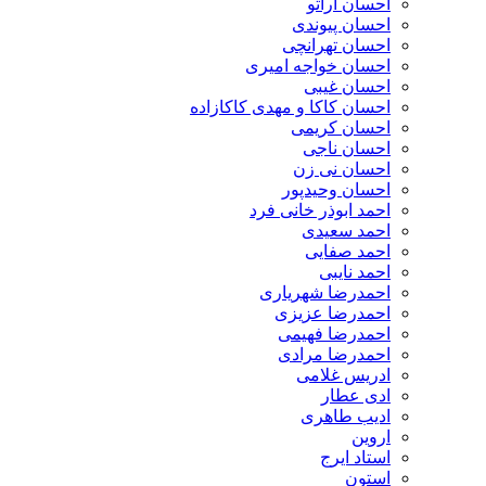
احسان اراتو
احسان پیوندی
احسان تهرانچی
احسان خواجه امیری
احسان غیبی
احسان کاکا و مهدی کاکازاده
احسان کریمی
احسان ناجی
احسان نی زن
احسان وحیدپور
احمد ابوذر خانی فرد
احمد سعیدی
احمد صفایی
احمد نایبی
احمدرضا شهریاری
احمدرضا عزیزی
احمدرضا فهیمی
احمدرضا مرادی
ادریس غلامی
ادی عطار
ادیب طاهری
اروین
استاد ایرج
استون