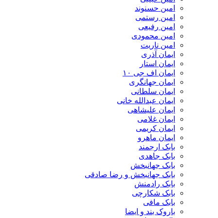
امین حسنوند
امین رستمی
امین رفیعی
امین محمودی
امین ناریت
ایمان آذری
ایمان استار
ایمان اف جی ۱۰
ایمان جهانگری
ایمان سلطانی
ایمان عبدالله خانی
ایمان علیشاهی
ایمان غلامی
ایمان کریمی
ایمان ماهرو
بابک ارجمند
بابک جاهدی
بابک جهانبخش
بابک جهانبخش و رضا صادقی
بابک رادمنش
بابک شکارچی
بابک مافی
باروک بند و ایضا