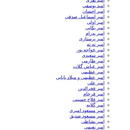
امید نفری
امید یوسفی
امیر احسان
امیر اسماعیل صدفی
امیر اولی
امیر بکایی
امیر پدرام
امیر پرستاری
امیر ته ته
امیر خواجه پور
امیر سعیدی
امیر طارمی
امیر عباس گلاب
امیر عظیمی
امیر عظیمی و میلاد بابایی
امیر علی
امیر فخرالدین
امیر فرجام
امیر فلاح حسینی
امیر گلایه
امیر مسعود امیری
امیر مسعود صدیق
امیر نشاطی
امیر نعیمی