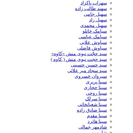
سهراب پاکزاد
سهند طالب زاده
سهیل جامی
سهیل راد
سهیل محمدی
سیامک خانلو
سیامک عباسی
سیاوش علایی
سیاوش فاضلی
سید حجّت نبوی منش «کاوه»
سید حجت نبوی منش ( کاوه )
سید حسین حسینى
سید سجاد میر علائی
سیروان خسروی
سینا پرپری
سینا حجازی
سینا روحی
سینا سرلک
سینا شعبانخانی
سینا صادق زاده
سینا مقدم
سینا هاترد
شادمهر جمالی
شارمین