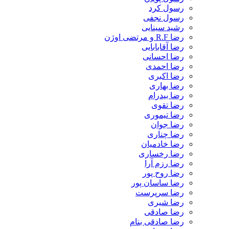
رسول کرد
رسول نجفی
رشید سینایی
رضا R.F و مرتضی اوژن
رضا آقابابایی
رضا احسانی
رضا احمدی
رضا اکبری
رضا بهاری
رضا بیدرام
رضا تقوی
رضا تیموری
رضا جوان
رضا چناری
رضا خادمیان
رضا رخساری
رضا رزم آرا
رضا روح پور
رضا ساسان پور
رضا سرپرست
رضا شیری
رضا صادقی
رضا صادقی بنام