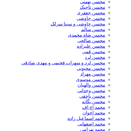
محسن بهمنی
محسن تاجیک
محسن جعفری
محسن چاوشی
محسن چاوشی و سینا سرلک
محسن سالم
محسن شاه محمدی
محسن صالحی
محسن علیزاده
محسن قمی
محسن لرد
محسن لرد و سهراب فخیمی و مهدی صادقی
محسن محبوبی
محسن مهراد
محسن موسوی
محسن والهیان
محسن وجدانی
محسن یاحقی
محسن یگانه
محمد اچ اف
محمد اخوان
محمد اسماعیل زاده
محمد اصفهانی
محمد بهرامی