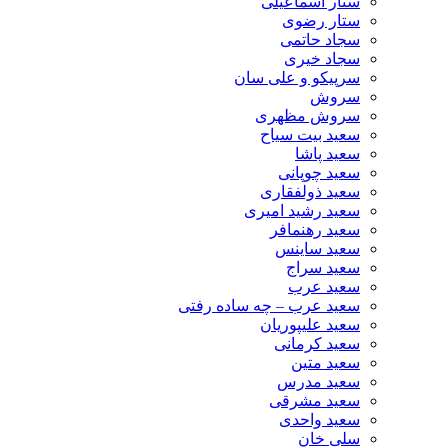
ستار اسماعیلی
ستار رضوی
سجاد حاتمی
سجاد خیری
سرپیکو و علی سان
سروش
سروش مظهری
سعید بیت سیاح
سعید پاشا
سعید چوپانی
سعید ذولفقاری
سعید رشید امیری
سعید رهنمافر
سعید ساینس
سعید سراج
سعید عرب
سعید عرب – چه ساده رفتی
سعید علیپوریان
سعید کرمانی
سعید متین
سعید مدرس
سعید مشرقی
سعید واحدی
سلی خان