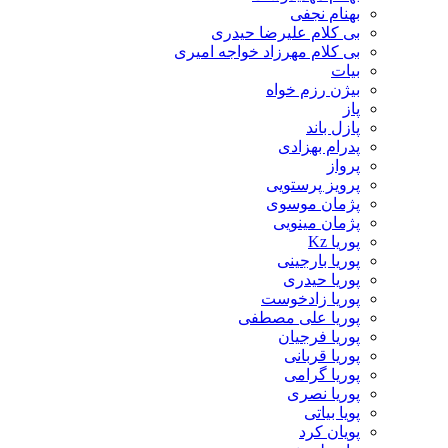
بهنام نجفی
بی کلام علیرضا حیدری
بی کلام مهرزاد خواجه امیری
بیات
بیژن رزم خواه
پاز
پازل باند
پدرام بهزادی
پرواز
پرویز پرستویی
پژمان موسوی
پژمان مینویی
پوریا Kz
پوریا بارجینی
پوریا حیدری
پوریا زادخوست
پوریا علی مصطفی
پوریا فرجیان
پوریا قربانی
پوریا گرامی
پوریا نصری
پویا بیاتی
پویان کرد