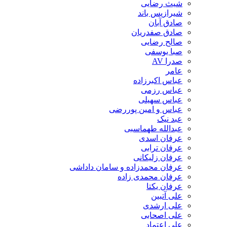
شیث رضایی
شیرازیس باند
صادق آبان
صادق صفدریان
صالح رضایی
صبا یوسفی
صدرا AV
عامر
عباس اکبرزاده
عباس رزمی
عباس سهیلی
عباس و امین پوررضی
عبد نیک
عبدالله طهماسبی‎
عرفان اسدی
عرفان ترابی
عرفان زلیکانی
عرفان محمدزاده و سامان داداشی
عرفان محمدی زاده
عرفان یکتا
علی آتبین
علی ارشدی
علی اصحابی
علی اعتماد