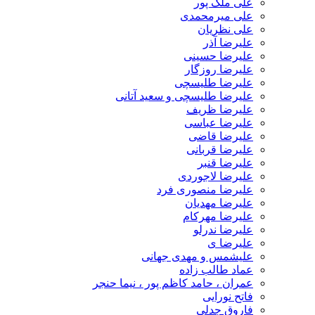
علی ملک پور
علی میرمحمدی
علی نظریان
علیرضا آذر
علیرضا حسینی
علیرضا روزگار
علیرضا طلیسچی
علیرضا طلیسچی و سعید آتانی
علیرضا ظریف
علیرضا عباسی
علیرضا قاضی
علیرضا قربانی
علیرضا قنبر
علیرضا لاجوردی
علیرضا منصوری فرد
علیرضا مهدیان
علیرضا مهرکام
علیرضا ندرلو
علیرضا ی
علیشمس و مهدی جهانی
عماد طالب زاده
عمران ، حامد کاظم پور ، نیما حنجر
فاتح نورایی
فاروق جدلی