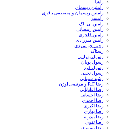
راشا
رامتین ریسمان
رامتین ریسمان و مصطفی باقری
رامسز
رامین بی باک
رامین رمضانی
رامین فاخری
رامین میرزادی
رحیم جوانمردی
رستاک
رسول بهرامی
رسول پویان
رسول کرد
رسول نجفی
رشید سینایی
رضا R.F و مرتضی اوژن
رضا آقابابایی
رضا احسانی
رضا احمدی
رضا اکبری
رضا بهاری
رضا بیدرام
رضا تقوی
رضا تیموری