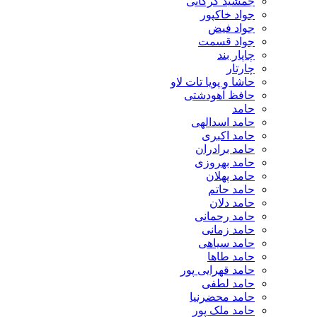
جمشید گرکانی
جواد خاکپور
جواد فیض
جواد قسمت
چاپار بند
چارتار
حاشا و پویا تات لاو
حافظ آهودشتی
حامد
حامد اسدالهی
حامد اکبری
حامد برادران
حامد بهروزی
حامد پهلان
حامد حاتم
حامد دلان
حامد رحمانی
حامد زمانی
حامد سیاهی
حامد طاها
حامد قهرایی پور
حامد لطفی
حامد محضرنیا
حامد ملک پور