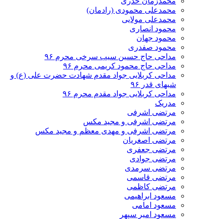
محمدزمان خدری
محمدعلی محمودی (رادمان)
محمدعلی مولایی
محمود انصاری
محمود جهان
محمود صفدری
مداحی حاج حسین سیب سرخی محرم ۹۶
مداحی حاج محمود کریمی محرم ۹۶
مداحی کربلایی جواد مقدم شهادت حضرت علی (ع) و
شبهای قدر ۹۶
مداحی کربلایی جواد مقدم محرم ۹۶
مدریک
مرتضی اشرفی
مرتضی اشرفی و مجید مکس
مرتضی اشرفی و مهدی معظم و مجید مکس
مرتضی اصغریان
مرتضی جعفری
مرتضی جوادی
مرتضی سرمدی
مرتضی قاسمی
مرتضی کاظمی
مسعود ابراهیمی
مسعود امامی
مسعود امیر سپهر