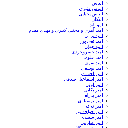
الیاس
الیاس قنبرى
الیاس یحیایی
الیکان
امو باند
امید آمری و مجتبی کبیری و مهدى مقدم
امید ترابی
امید تقی پور
امید جهان
امید خسروجردی
امید علومی
امید نفری
امید یوسفی
امیر احسان
امیر اسماعیل صدفی
امیر اولی
امیر بکایی
امیر پدرام
امیر پرستاری
امیر ته ته
امیر خواجه پور
امیر سعیدی
امیر طارمی
امیر عباس گلاب