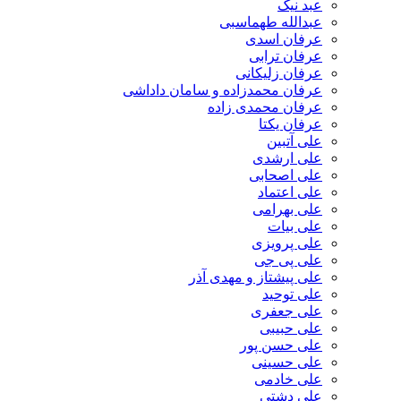
عبد نیک
عبدالله طهماسبی‎
عرفان اسدی
عرفان ترابی
عرفان زلیکانی
عرفان محمدزاده و سامان داداشی
عرفان محمدی زاده
عرفان یکتا
علی آتبین
علی ارشدی
علی اصحابی
علی اعتماد
علی بهرامی
علی بیات
علی پرویزی
علی پی جی
علی پیشتاز و مهدی آذر
علی توحید
علی جعفری
علی حبیبی
علی حسن پور
علی حسینی
علی خادمی
علی دشتی