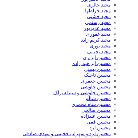
مجید حائری
مجید خراطها
مجید خشتی
مجید رستمی
مجید عزیزپور
مجید غفوری
مجید کریم زاده
مجید نوری
مجید یحیایی
محسن ابراری
محسن ابراهیم زاده
محسن بهمنی
محسن تاجیک
محسن جعفری
محسن چاوشی
محسن چاوشی و سینا سرلک
محسن سالم
محسن شاه محمدی
محسن صالحی
محسن علیزاده
محسن قمی
محسن لرد
محسن لرد و سهراب فخیمی و مهدی صادقی