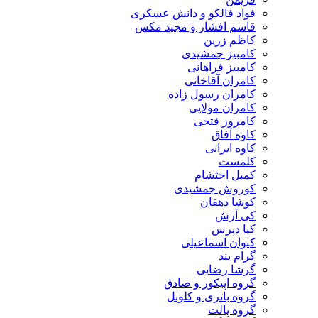
فواد فالکو و دانش عسکری
قاسم افشار و مجید مکس
کاظم زرین
کامبیز جمشیدی
کامبیز فراهانی
کامران آقاخانی
کامران رسول زاده
کامران مولایی
کامروز فتحی
کاوه آفاق
کاوه ایرانی
کلمست
کمیل احتشام
کوروش جمشیدی
کوشا دهقان
کی آرش
کیا دپرس
کیوان اسماعیلی
گرام بند
گرشا رضایی
گروه اپیکور و صادق
گروه باتری و کلونل
گروه پالت