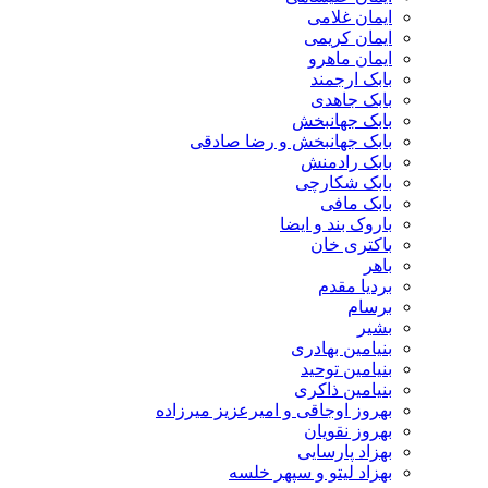
ایمان غلامی
ایمان کریمی
ایمان ماهرو
بابک ارجمند
بابک جاهدی
بابک جهانبخش
بابک جهانبخش و رضا صادقی
بابک رادمنش
بابک شکارچی
بابک مافی
باروک بند و ایضا
باکتری خان
باهر
بردیا مقدم
برسام
بشیر
بنیامین بهادری
بنیامین توحید
بنیامین ذاکری
بهروز اوجاقی و امیرعزیز میرزاده
بهروز نقویان
بهزاد پارسایی
بهزاد لیتو و سپهر خلسه