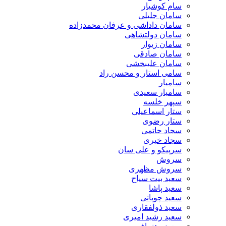
سام کوشیار
سامان جلیلی
سامان داداشی و عرفان محمدزاده
سامان دولتشاهی
سامان زیوار
سامان صادقی
سامان علیبخشی
سامی استار و محسن راد
سامیار
سامیار سعیدی
سپهر خلسه
ستار اسماعیلی
ستار رضوی
سجاد حاتمی
سجاد خیری
سرپیکو و علی سان
سروش
سروش مظهری
سعید بیت سیاح
سعید پاشا
سعید چوپانی
سعید ذولفقاری
سعید رشید امیری