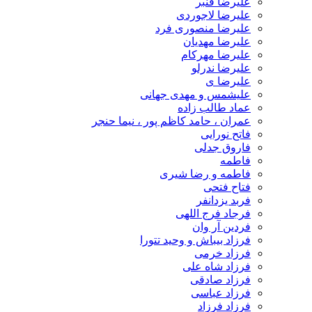
علیرضا قنبر
علیرضا لاجوردی
علیرضا منصوری فرد
علیرضا مهدیان
علیرضا مهرکام
علیرضا ندرلو
علیرضا ی
علیشمس و مهدی جهانی
عماد طالب زاده
عمران ، حامد کاظم پور ، نیما حنجر
فاتح نورایی
فاروق جدلی
فاطمه
فاطمه و رضا شیری
فتاح فتحی
فربد یزدانفر
فرجاد فرج اللهی
فردین آر وان
فرزاد بیباش و وحید تتورا
فرزاد خرمی
فرزاد شاه علی
فرزاد صادقی
فرزاد عباسی
فرزاد فرزاد