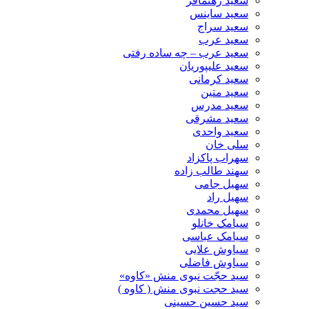
سعید رهنمافر
سعید ساینس
سعید سراج
سعید عرب
سعید عرب – چه ساده رفتی
سعید علیپوریان
سعید کرمانی
سعید متین
سعید مدرس
سعید مشرقی
سعید واحدی
سلی خان
سهراب پاکزاد
سهند طالب زاده
سهیل جامی
سهیل راد
سهیل محمدی
سیامک خانلو
سیامک عباسی
سیاوش علایی
سیاوش فاضلی
سید حجّت نبوی منش «کاوه»
سید حجت نبوی منش ( کاوه )
سید حسین حسینى