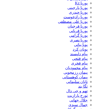
پوریا Kz
پوریا بارجینی
پوریا حیدری
پوریا زادخوست
پوریا علی مصطفی
پوریا فرجیان
پوریا قربانی
پوریا گرامی
پوریا نصری
پویا بیاتی
پویان کرد
پیام دلپسند
پیام فتحی
پیام فخری
پیام محمودیان
پیمان رزمجویی
پیمان کوهستانی
تابان سلیمانی
تگا بند
تهم و جی دال
تورج پارازیت
جلال جهانی
جمال سیدی