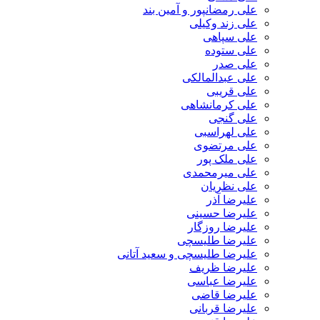
علی رمضانپور و آمین بند
علی زند وکیلی
علی سپاهی
علی ستوده
علی صدر
علی عبدالمالکی
علی قریبی
علی کرمانشاهی
علی گنجی
علی لهراسبی
علی مرتضوی
علی ملک پور
علی میرمحمدی
علی نظریان
علیرضا آذر
علیرضا حسینی
علیرضا روزگار
علیرضا طلیسچی
علیرضا طلیسچی و سعید آتانی
علیرضا ظریف
علیرضا عباسی
علیرضا قاضی
علیرضا قربانی