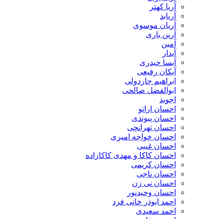
آریا کهتر
آریابد
آریان موسوی
آرین یاری
آمین
آیدار
آیسا حیدری
آیکان رفیعی
ابراهیم چاردولی
ابوالفضل صالحی
اجوید
احسان اراتو
احسان پیوندی
احسان تهرانچی
احسان خواجه امیری
احسان غیبی
احسان کاکا و مهدی کاکازاده
احسان کریمی
احسان ناجی
احسان نی زن
احسان وحیدپور
احمد ابوذر خانی فرد
احمد سعیدی