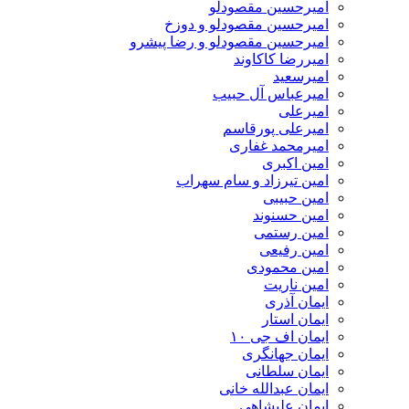
امیرحسین مقصودلو
امیرحسین مقصودلو و دوزخ
امیرحسین مقصودلو و رضا پیشرو
امیررضا کاکاوند
امیرسعید
امیرعباس آل حبیب
امیرعلی
امیرعلی پورقاسم
امیرمحمد غفاری
امین اکبری
امین تیرزاد و سام سهراب
امین حبیبی
امین حسنوند
امین رستمی
امین رفیعی
امین محمودی
امین ناریت
ایمان آذری
ایمان استار
ایمان اف جی ۱۰
ایمان جهانگری
ایمان سلطانی
ایمان عبدالله خانی
ایمان علیشاهی