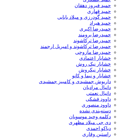
حمید فیروز دهقان
حمید قهاری
حمید گودرزی و میلاد بابایی
حمید هیراد
حمیدرضا اکبری
حمیدرضا برومند
حمیدرضا ترکاشوند
حمیدرضا ترکاشوند و امیریل ارجمند
حمیدرضا مازوچی
خشایار اعتمادی
خشایار نیک روش
خشایار نیکروش
خشایار و نیما و کانو
داریوش جمشیدی و کامبیز جمشیدی
دانیال مرادیان
دانیال نعمتی
داوود فشکی
داوود منصوری
دسته‌بندی نشده
دکلمه وحید موسویان
دی جی میلاد مظهری
دیاکو احمدی
راستین وقاری