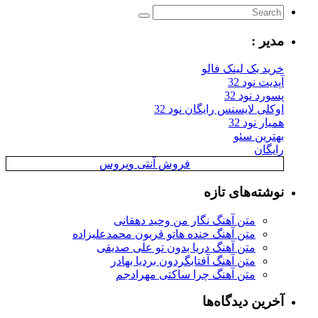
مدیر :
خرید بک لینک فالو
آپدیت نود 32
پسورد نود 32
اوکلی لایسنس رایگان نود 32
همیار نود 32
بهترین سئو
رایگان
فروش آنتی ویروس
نوشته‌های تازه
متن آهنگ نگار من وحید دهقانی
متن آهنگ خنده هاتو قربون محمدعلیزاده
متن آهنگ دریا بدون تو علی صدیقی
متن آهنگ آفتابگردون بردیا بهادر
متن آهنگ چرا ساکتی مهرادجم
آخرین دیدگاه‌ها