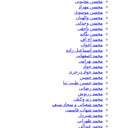
محسن محبوبی
محسن مهراد
محسن موسوی
محسن والهیان
محسن وجدانی
محسن یاحقی
محسن یگانه
محمد اچ اف
محمد اخوان
محمد اسماعیل زاده
محمد اصفهانی
محمد بهرامی
محمد جواد
محمد جواد درجزی
محمد حسین
محمد حسین طیبی نیا
محمد رضایی
محمد زرنوش
محمد زند وکیلی
محمد شعبانی و سجاد سیف
محمد شهاب قاسمی
​محمد شیردل
محمد ظهرابی
محمد عبدالی