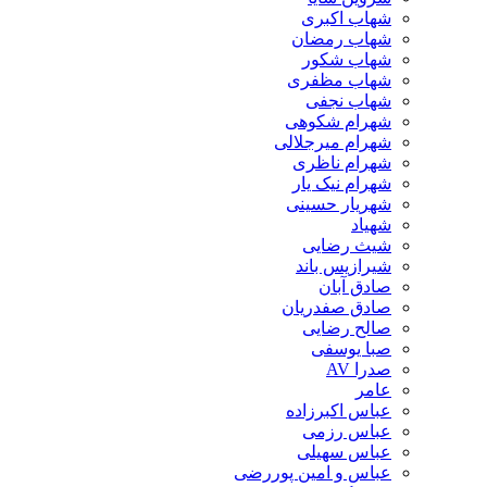
شهاب اکبری
شهاب رمضان
شهاب شکور
شهاب مظفری
شهاب نجفی
شهرام شکوهی
شهرام میرجلالی
شهرام ناظری
شهرام نیک یار
شهریار حسینی
شهیاد
شیث رضایی
شیرازیس باند
صادق آبان
صادق صفدریان
صالح رضایی
صبا یوسفی
صدرا AV
عامر
عباس اکبرزاده
عباس رزمی
عباس سهیلی
عباس و امین پوررضی