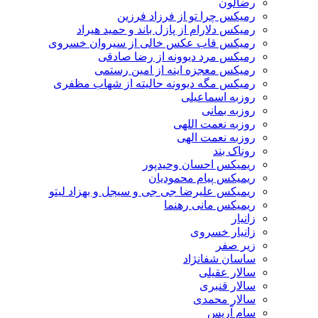
رضالون
رمیکس چرا تو از فرزاد فرزین
رمیکس دلارام از پازل باند و حمید هیراد
رمیکس قاب عکس خالی از سیروان خسروی
رمیکس مرد دیوونه از رضا صادقی
رمیکس معجزه اینه از امین رستمی
رمیکس مگه دیوونه حالیته از شهاب مظفری
روزبه اسماعیلی
روزبه بمانی
روزبه نعمت اللهی
روزبه نعمت الهی
روناک بند
ریمیکس احسان وحیدپور
ریمیکس پیام محمودیان
ریمیکس علیرضا جی جی و سیجل و بهزاد لیتو
ریمیکس مانی رهنما
زانیار
زانیار خسروی
زیر صفر
ساسان شفانژاد
سالار عقیلی
سالار قنبری
سالار محمدی
سام آریس