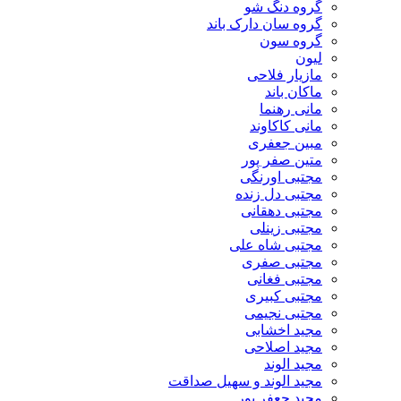
گروه دنگ شو
گروه سان دارک باند
گروه سون
لیون
مازیار فلاحی
ماکان باند
مانی رهنما
مانی کاکاوند
مبین جعفری
متین صفر پور
مجتبی اورنگی
مجتبی دل زنده
مجتبی دهقانی
مجتبی زینلی
مجتبی شاه علی
مجتبی صفری
مجتبی فغانی
مجتبی کبیری
مجتبی نجیمی
مجید اخشابی
مجید اصلاحی
مجید الوند‎
مجید الوند و سهیل صداقت
مجید جعفر پور