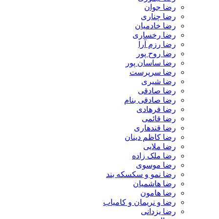
رضا جوان
رضا چناری
رضا خادمیان
رضا رخساری
رضا رزم آرا
رضا روح پور
رضا ساسان پور
رضا سرپرست
رضا شیری
رضا صادقی
رضا صادقی بنام
رضا فرهادی
رضا قائمی
رضا قندهاری
رضا کاظم دینان
رضا ملایی
رضا ملک زاده
رضا موسوی
رضا نمو و سکسکه بند
رضا هاشمیان
رضا هامون
رضا و نریمان و کامیاب
رضا یزدانی