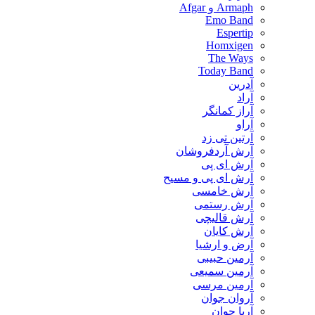
Armaph و Afgar
Emo Band
Espertip
Homxigen
The Ways
Today Band
آدرین
آراد
آراز کمانگر
آراو
آرتین تی زد
آرش آردفروشان
آرش ای پی
آرش ای پی و مسیح
آرش خامسی
آرش رستمی
آرش قالیچی
آرش کایان
​آرض و ارشیا
آرمین حبیبی
آرمین سمیعی
آرمین مرسی
آروان جوان
آریا جوان