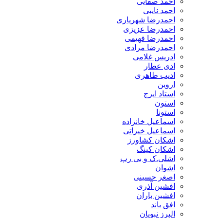
احمد صفایی
احمد نایبی
احمدرضا شهریاری
احمدرضا عزیزی
احمدرضا فهیمی
احمدرضا مرادی
ادریس غلامی
ادی عطار
ادیب طاهری
اروین
استاد ایرج
استون
استونا
اسماعیل خانزاده
اسماعیل خیراتی
اشکان کشاورز
اشکان کینگ
اشلی.ک و بی رپ
اشوان
اصغر حسینی
افشین آذری
افشین باران
افق باند
البرز نبویان