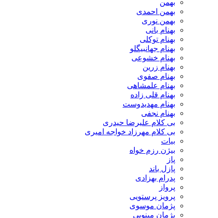
بهمن
بهمن احمدی
بهمن نوری
بهنام بانی
بهنام توکلی
بهنام جهانبیگلو
بهنام خشوعی
بهنام زرین
بهنام صفوی
بهنام علمشاهی
بهنام قلی زاده
بهنام مهدیدوست
بهنام نجفی
بی کلام علیرضا حیدری
بی کلام مهرزاد خواجه امیری
بیات
بیژن رزم خواه
پاز
پازل باند
پدرام بهزادی
پرواز
پرویز پرستویی
پژمان موسوی
پژمان مینویی