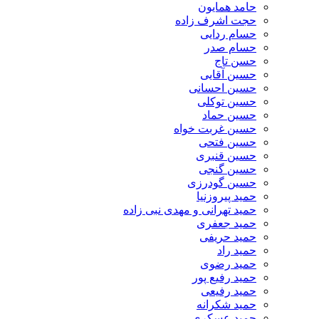
حامد همایون
حجت اشرف زاده
حسام ردایی
حسام صدر
حسن تاج
حسین آقایی
حسین احسانی
حسین توکلی
حسین حماد
حسین غربت خواه
حسین فتحی
حسین قنبری
حسین گنجی
حسین گودرزی
حمید پیروزنیا
حمید تهرانی و مهدی نبی زاده
حمید جعفری
حمید حریفی
حمید راد
حمید رضوی
حمید رفیع پور
حمید رفیعی
حمید شکرانه
حمید عسکری