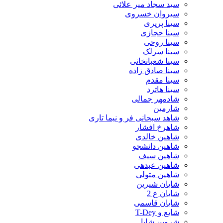
سید سجاد میر علائی
سیروان خسروی
سینا پرپری
سینا حجازی
سینا روحی
سینا سرلک
سینا شعبانخانی
سینا صادق زاده
سینا مقدم
سینا هاترد
شادمهر جمالی
شارمین
شاهد سبحانی فر و نیما تاری
شاهرخ افشار
شاهین خالدی
شاهین دانشجو
شاهین سیف
شاهین عبدهی
شاهین متولی
شایان شیرین
شایان ع 2
شایان قاسمی
شایع و T-Dey
شروین شایا