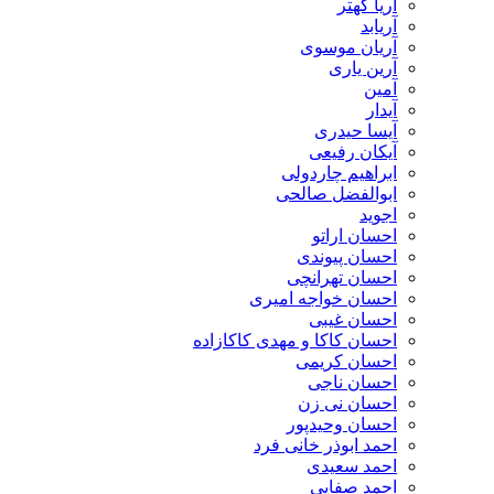
آریا کهتر
آریابد
آریان موسوی
آرین یاری
آمین
آیدار
آیسا حیدری
آیکان رفیعی
ابراهیم چاردولی
ابوالفضل صالحی
اجوید
احسان اراتو
احسان پیوندی
احسان تهرانچی
احسان خواجه امیری
احسان غیبی
احسان کاکا و مهدی کاکازاده
احسان کریمی
احسان ناجی
احسان نی زن
احسان وحیدپور
احمد ابوذر خانی فرد
احمد سعیدی
احمد صفایی