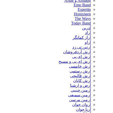
Armaph و Afgar
Emo Band
Espertip
Homxigen
The Ways
Today Band
آدرین
آراد
آراز کمانگر
آراو
آرتین تی زد
آرش آردفروشان
آرش ای پی
آرش ای پی و مسیح
آرش خامسی
آرش رستمی
آرش قالیچی
آرش کایان
​آرض و ارشیا
آرمین حبیبی
آرمین سمیعی
آرمین مرسی
آروان جوان
آریا جوان