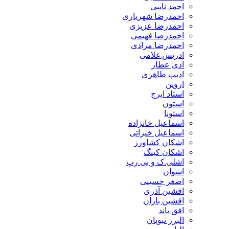
احمد نایبی
احمدرضا شهریاری
احمدرضا عزیزی
احمدرضا فهیمی
احمدرضا مرادی
ادریس غلامی
ادی عطار
ادیب طاهری
اروین
استاد ایرج
استون
استونا
اسماعیل خانزاده
اسماعیل خیراتی
اشکان کشاورز
اشکان کینگ
اشلی.ک و بی رپ
اشوان
اصغر حسینی
افشین آذری
افشین باران
افق باند
البرز نبویان