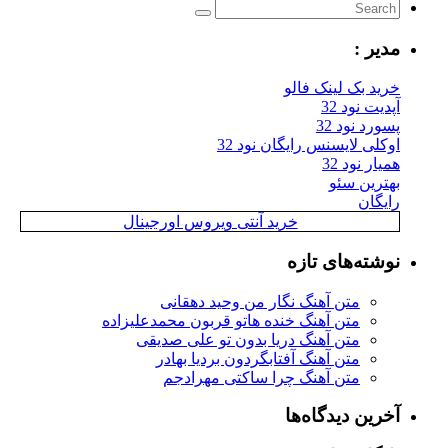
مدیر :
خرید بک لینک فالو
آپدیت نود 32
پسورد نود 32
اوکلی لایسنس رایگان نود 32
همیار نود 32
بهترین سئو
رایگان
خرید آنتی ویروس اورجینال
نوشته‌های تازه
متن آهنگ نگار من وحید دهقانی
متن آهنگ خنده هاتو قربون محمدعلیزاده
متن آهنگ دریا بدون تو علی صدیقی
متن آهنگ آفتابگردون بردیا بهادر
متن آهنگ چرا ساکتی مهرادجم
آخرین دیدگاه‌ها