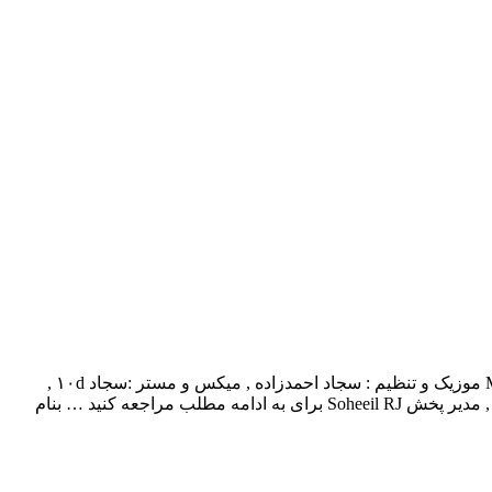
الیاس قنبرى بنام منو رها نکن با بالاترین کیفیت – Mano Raha Nakon موزیک و تنظیم : سجاد احمدزاده , میکس و مستر :سجاد ۱۰d ,
کلارینت : سیامک فتحی نیاگیتار : عارف ظهیرى , ترانه : الیاس قنبرى , مدیر پخش Soheeil RJ برای به ادامه مطلب مراجعه کنید … بنام