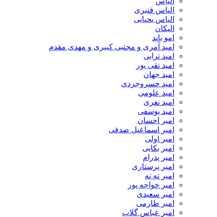
الیاس
الیاس قنبرى
الیاس یحیایی
الیکان
امو باند
امید آمری و مجتبی کبیری و مهدى مقدم
امید ترابی
امید تقی پور
امید جهان
امید خسروجردی
امید علومی
امید نفری
امید یوسفی
امیر احسان
امیر اسماعیل صدفی
امیر اولی
امیر بکایی
امیر پدرام
امیر پرستاری
امیر ته ته
امیر خواجه پور
امیر سعیدی
امیر طارمی
امیر عباس گلاب