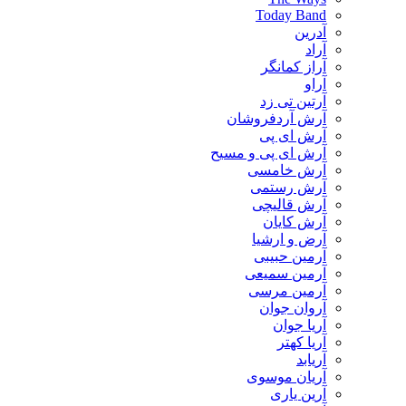
Today Band
آدرین
آراد
آراز کمانگر
آراو
آرتین تی زد
آرش آردفروشان
آرش ای پی
آرش ای پی و مسیح
آرش خامسی
آرش رستمی
آرش قالیچی
آرش کایان
​آرض و ارشیا
آرمین حبیبی
آرمین سمیعی
آرمین مرسی
آروان جوان
آریا جوان
آریا کهتر
آریابد
آریان موسوی
آرین یاری