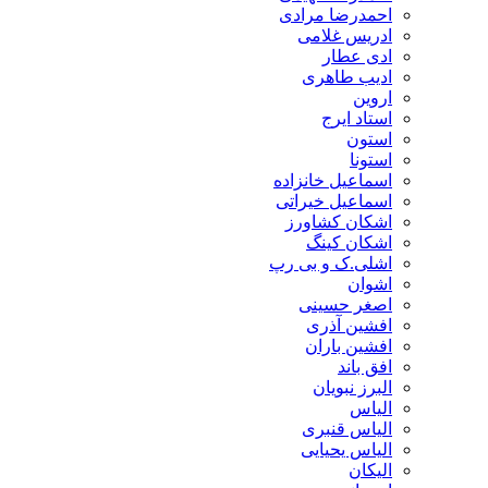
احمدرضا مرادی
ادریس غلامی
ادی عطار
ادیب طاهری
اروین
استاد ایرج
استون
استونا
اسماعیل خانزاده
اسماعیل خیراتی
اشکان کشاورز
اشکان کینگ
اشلی.ک و بی رپ
اشوان
اصغر حسینی
افشین آذری
افشین باران
افق باند
البرز نبویان
الیاس
الیاس قنبرى
الیاس یحیایی
الیکان