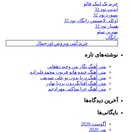
خرید بک لینک فالو
آپدیت نود 32
پسورد نود 32
اوکلی لایسنس رایگان نود 32
همیار نود 32
بهترین سئو
رایگان
خرید آنتی ویروس اورجینال
نوشته‌های تازه
متن آهنگ نگار من وحید دهقانی
متن آهنگ خنده هاتو قربون محمدعلیزاده
متن آهنگ دریا بدون تو علی صدیقی
متن آهنگ آفتابگردون بردیا بهادر
متن آهنگ چرا ساکتی مهرادجم
آخرین دیدگاه‌ها
بایگانی‌ها
آگوست 2020
می 2020