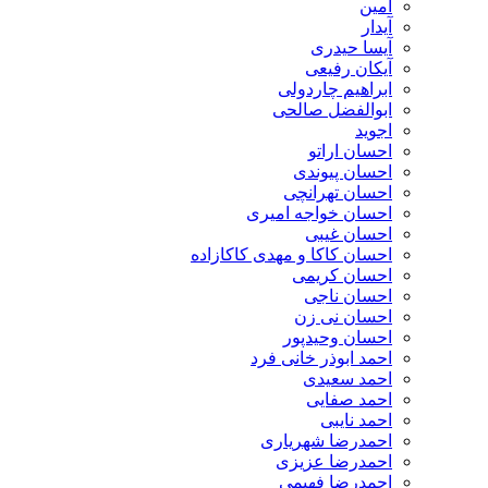
آمین
آیدار
آیسا حیدری
آیکان رفیعی
ابراهیم چاردولی
ابوالفضل صالحی
اجوید
احسان اراتو
احسان پیوندی
احسان تهرانچی
احسان خواجه امیری
احسان غیبی
احسان کاکا و مهدی کاکازاده
احسان کریمی
احسان ناجی
احسان نی زن
احسان وحیدپور
احمد ابوذر خانی فرد
احمد سعیدی
احمد صفایی
احمد نایبی
احمدرضا شهریاری
احمدرضا عزیزی
احمدرضا فهیمی