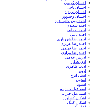
احسان کریمی
احسان ناجی
احسان نی زن
احسان وحیدپور
احمد ابوذر خانی فرد
احمد سعیدی
احمد صفایی
احمد نایبی
احمدرضا شهریاری
احمدرضا عزیزی
احمدرضا فهیمی
احمدرضا مرادی
ادریس غلامی
ادی عطار
ادیب طاهری
اروین
استاد ایرج
استون
استونا
اسماعیل خانزاده
اسماعیل خیراتی
اشکان کشاورز
اشکان کینگ