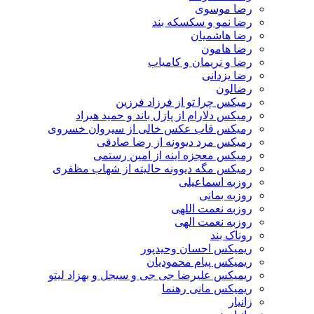
رضا موسوی
رضا نمو و سکسکه بند
رضا هاشمیان
رضا هامون
رضا و نریمان و کامیاب
رضا یزدانی
رضالون
رمیکس چرا تو از فرزاد فرزین
رمیکس دلارام از پازل باند و حمید هیراد
رمیکس قاب عکس خالی از سیروان خسروی
رمیکس مرد دیوونه از رضا صادقی
رمیکس معجزه اینه از امین رستمی
رمیکس مگه دیوونه حالیته از شهاب مظفری
روزبه اسماعیلی
روزبه بمانی
روزبه نعمت اللهی
روزبه نعمت الهی
روناک بند
ریمیکس احسان وحیدپور
ریمیکس پیام محمودیان
ریمیکس علیرضا جی جی و سیجل و بهزاد لیتو
ریمیکس مانی رهنما
زانیار