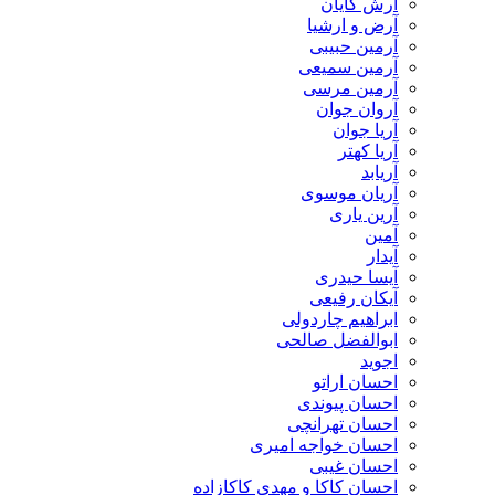
آرش کایان
​آرض و ارشیا
آرمین حبیبی
آرمین سمیعی
آرمین مرسی
آروان جوان
آریا جوان
آریا کهتر
آریابد
آریان موسوی
آرین یاری
آمین
آیدار
آیسا حیدری
آیکان رفیعی
ابراهیم چاردولی
ابوالفضل صالحی
اجوید
احسان اراتو
احسان پیوندی
احسان تهرانچی
احسان خواجه امیری
احسان غیبی
احسان کاکا و مهدی کاکازاده