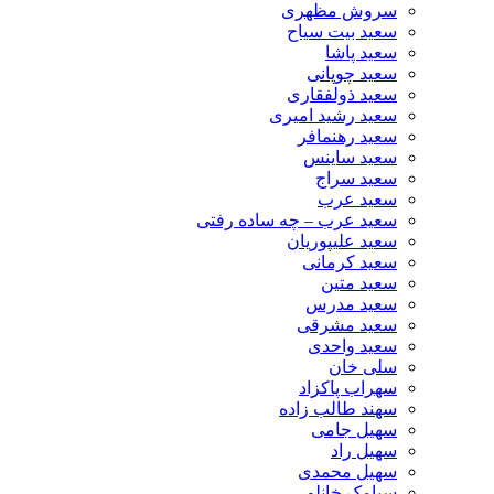
سروش مظهری
سعید بیت سیاح
سعید پاشا
سعید چوپانی
سعید ذولفقاری
سعید رشید امیری
سعید رهنمافر
سعید ساینس
سعید سراج
سعید عرب
سعید عرب – چه ساده رفتی
سعید علیپوریان
سعید کرمانی
سعید متین
سعید مدرس
سعید مشرقی
سعید واحدی
سلی خان
سهراب پاکزاد
سهند طالب زاده
سهیل جامی
سهیل راد
سهیل محمدی
سیامک خانلو