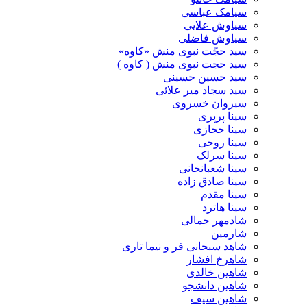
سیامک عباسی
سیاوش علایی
سیاوش فاضلی
سید حجّت نبوی منش «کاوه»
سید حجت نبوی منش ( کاوه )
سید حسین حسینى
سید سجاد میر علائی
سیروان خسروی
سینا پرپری
سینا حجازی
سینا روحی
سینا سرلک
سینا شعبانخانی
سینا صادق زاده
سینا مقدم
سینا هاترد
شادمهر جمالی
شارمین
شاهد سبحانی فر و نیما تاری
شاهرخ افشار
شاهین خالدی
شاهین دانشجو
شاهین سیف