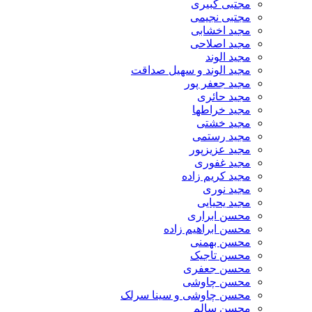
مجتبی کبیری
مجتبی نجیمی
مجید اخشابی
مجید اصلاحی
مجید الوند‎
مجید الوند و سهیل صداقت
مجید جعفر پور
مجید حائری
مجید خراطها
مجید خشتی
مجید رستمی
مجید عزیزپور
مجید غفوری
مجید کریم زاده
مجید نوری
مجید یحیایی
محسن ابراری
محسن ابراهیم زاده
محسن بهمنی
محسن تاجیک
محسن جعفری
محسن چاوشی
محسن چاوشی و سینا سرلک
محسن سالم