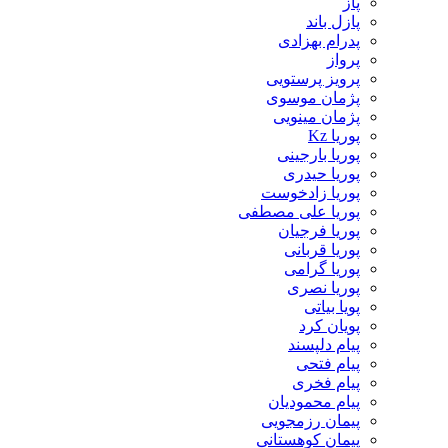
پاز
پازل باند
پدرام بهزادی
پرواز
پرویز پرستویی
پژمان موسوی
پژمان مینویی
پوریا Kz
پوریا بارجینی
پوریا حیدری
پوریا زادخوست
پوریا علی مصطفی
پوریا فرجیان
پوریا قربانی
پوریا گرامی
پوریا نصری
پویا بیاتی
پویان کرد
پیام دلپسند
پیام فتحی
پیام فخری
پیام محمودیان
پیمان رزمجویی
پیمان کوهستانی