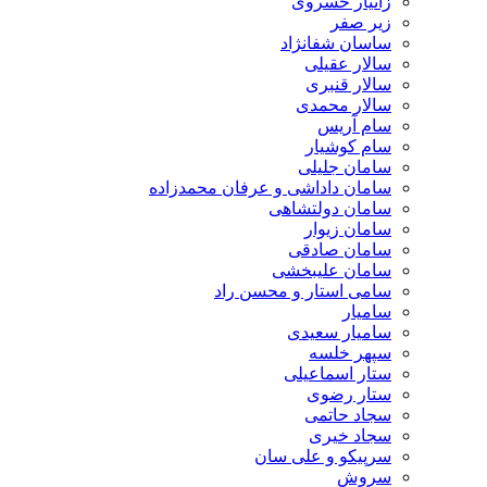
زانیار خسروی
زیر صفر
ساسان شفانژاد
سالار عقیلی
سالار قنبری
سالار محمدی
سام آریس
سام کوشیار
سامان جلیلی
سامان داداشی و عرفان محمدزاده
سامان دولتشاهی
سامان زیوار
سامان صادقی
سامان علیبخشی
سامی استار و محسن راد
سامیار
سامیار سعیدی
سپهر خلسه
ستار اسماعیلی
ستار رضوی
سجاد حاتمی
سجاد خیری
سرپیکو و علی سان
سروش