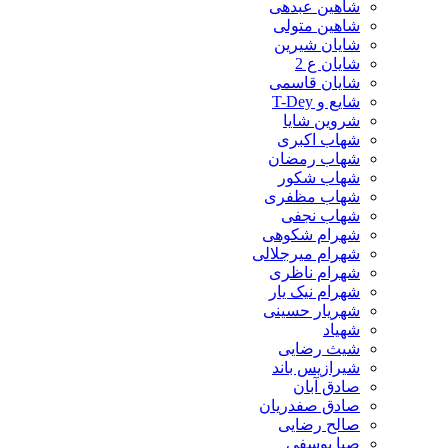
شاهین عبدهی
شاهین متولی
شایان شیرین
شایان ع 2
شایان قاسمی
شایع و T-Dey
شروین شایا
شهاب اکبری
شهاب رمضان
شهاب شکور
شهاب مظفری
شهاب نجفی
شهرام شکوهی
شهرام میرجلالی
شهرام ناظری
شهرام نیک یار
شهریار حسینی
شهیاد
شیث رضایی
شیرازیس باند
صادق آبان
صادق صفدریان
صالح رضایی
صبا یوسفی