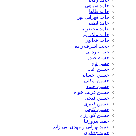
حامد سیاهی
حامد طاها
حامد قهرایی پور
حامد لطفی
حامد محضرنیا
حامد ملک پور
حامد همایون
حجت اشرف زاده
حسام ردایی
حسام صدر
حسن تاج
حسین آقایی
حسین احسانی
حسین توکلی
حسین حماد
حسین غربت خواه
حسین فتحی
حسین قنبری
حسین گنجی
حسین گودرزی
حمید پیروزنیا
حمید تهرانی و مهدی نبی زاده
حمید جعفری