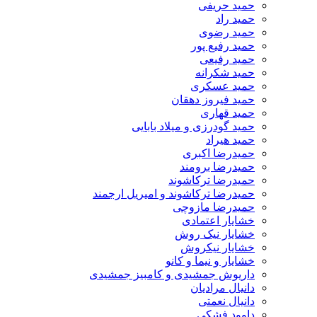
حمید حریفی
حمید راد
حمید رضوی
حمید رفیع پور
حمید رفیعی
حمید شکرانه
حمید عسکری
حمید فیروز دهقان
حمید قهاری
حمید گودرزی و میلاد بابایی
حمید هیراد
حمیدرضا اکبری
حمیدرضا برومند
حمیدرضا ترکاشوند
حمیدرضا ترکاشوند و امیریل ارجمند
حمیدرضا مازوچی
خشایار اعتمادی
خشایار نیک روش
خشایار نیکروش
خشایار و نیما و کانو
داریوش جمشیدی و کامبیز جمشیدی
دانیال مرادیان
دانیال نعمتی
داوود فشکی