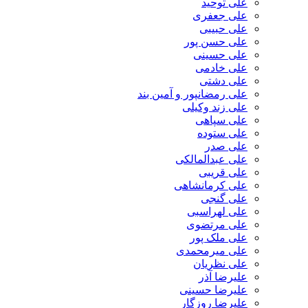
علی توحید
علی جعفری
علی حبیبی
علی حسن پور
علی حسینی
علی خادمی
علی دشتی
علی رمضانپور و آمین بند
علی زند وکیلی
علی سپاهی
علی ستوده
علی صدر
علی عبدالمالکی
علی قریبی
علی کرمانشاهی
علی گنجی
علی لهراسبی
علی مرتضوی
علی ملک پور
علی میرمحمدی
علی نظریان
علیرضا آذر
علیرضا حسینی
علیرضا روزگار