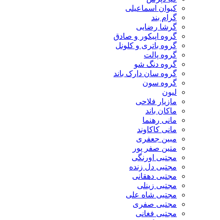
کیوان اسماعیلی
گرام بند
گرشا رضایی
گروه اپیکور و صادق
گروه باتری و کلونل
گروه پالت
گروه دنگ شو
گروه سان دارک باند
گروه سون
لیون
مازیار فلاحی
ماکان باند
مانی رهنما
مانی کاکاوند
مبین جعفری
متین صفر پور
مجتبی اورنگی
مجتبی دل زنده
مجتبی دهقانی
مجتبی زینلی
مجتبی شاه علی
مجتبی صفری
مجتبی فغانی