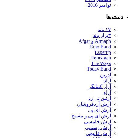
نوامبر 2016
دسته‌ها
۱۷ باند
۳برار باند
Armaph و Afgar
Emo Band
Espertip
Homxigen
The Ways
Today Band
آدرین
آراد
آراز کمانگر
آراو
آرتین تی زد
آرش آردفروشان
آرش ای پی
آرش ای پی و مسیح
آرش خامسی
آرش رستمی
آرش قالیچی