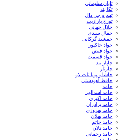
تابان سلیمانی
تگا بند
تهم و جی دال
تورج پارازیت
جلال جهانی
جمال سیدی
جمشید گرکانی
جواد خاکپور
جواد فیض
جواد قسمت
چاپار بند
چارتار
حاشا و پویا تات لاو
حافظ آهودشتی
حامد
حامد اسدالهی
حامد اکبری
حامد برادران
حامد بهروزی
حامد پهلان
حامد حاتم
حامد دلان
حامد رحمانی
حامد زمانی