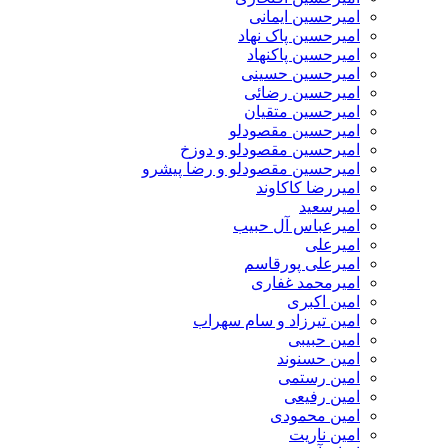
امیرحسین ایمانی
امیرحسین پاک نهاد
امیرحسین پاکنهاد
امیرحسین حسینی
امیرحسین رضائی
امیرحسین متقیان
امیرحسین مقصودلو
امیرحسین مقصودلو و دوزخ
امیرحسین مقصودلو و رضا پیشرو
امیررضا کاکاوند
امیرسعید
امیرعباس آل حبیب
امیرعلی
امیرعلی پورقاسم
امیرمحمد غفاری
امین اکبری
امین تیرزاد و سام سهراب
امین حبیبی
امین حسنوند
امین رستمی
امین رفیعی
امین محمودی
امین ناریت