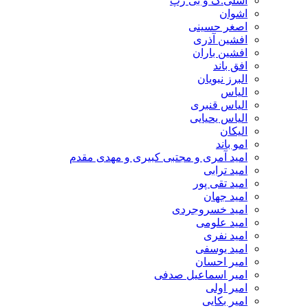
اشلی.ک و بی رپ
اشوان
اصغر حسینی
افشین آذری
افشین باران
افق باند
البرز نبویان
الیاس
الیاس قنبرى
الیاس یحیایی
الیکان
امو باند
امید آمری و مجتبی کبیری و مهدى مقدم
امید ترابی
امید تقی پور
امید جهان
امید خسروجردی
امید علومی
امید نفری
امید یوسفی
امیر احسان
امیر اسماعیل صدفی
امیر اولی
امیر بکایی