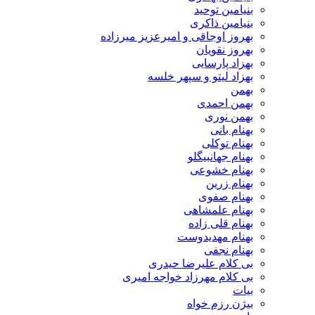
بنیامین توحید
بنیامین ذاکری
بهروز اوجاقی و امیرعزیز میرزاده
بهروز نقویان
بهزاد پارسایی
بهزاد لیتو و سپهر خلسه
بهمن
بهمن احمدی
بهمن نوری
بهنام بانی
بهنام توکلی
بهنام جهانبیگلو
بهنام خشوعی
بهنام زرین
بهنام صفوی
بهنام علمشاهی
بهنام قلی زاده
بهنام مهدیدوست
بهنام نجفی
بی کلام علیرضا حیدری
بی کلام مهرزاد خواجه امیری
بیات
بیژن رزم خواه