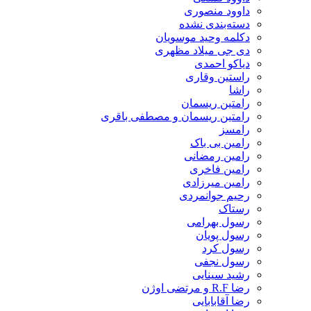
داوود منصوری
دسته‌بندی نشده
دکلمه وحید موسویان
دی جی میلاد مظهری
دیاکو احمدی
راستین وقاری
راشا
رامتین ریسمان
رامتین ریسمان و مصطفی باقری
رامسز
رامین بی باک
رامین رمضانی
رامین فاخری
رامین میرزادی
رحیم جوانمردی
رستاک
رسول بهرامی
رسول پویان
رسول کرد
رسول نجفی
رشید سینایی
رضا R.F و مرتضی اوژن
رضا آقابابایی