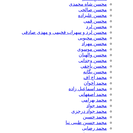
محسن شاه محمدی
محسن صالحی
محسن علیزاده
محسن قمی
محسن لرد
محسن لرد و سهراب فخیمی و مهدی صادقی
محسن محبوبی
محسن مهراد
محسن موسوی
محسن والهیان
محسن وجدانی
محسن یاحقی
محسن یگانه
محمد اچ اف
محمد اخوان
محمد اسماعیل زاده
محمد اصفهانی
محمد بهرامی
محمد جواد
محمد جواد درجزی
محمد حسین
محمد حسین طیبی نیا
محمد رضایی