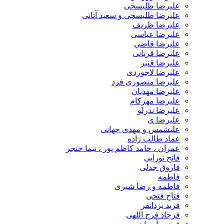
علیرضا طلیسچی
علیرضا طلیسچی و سعید آتانی
علیرضا ظریف
علیرضا عباسی
علیرضا قاضی
علیرضا قربانی
علیرضا قنبر
علیرضا لاجوردی
علیرضا منصوری فرد
علیرضا مهدیان
علیرضا مهرکام
علیرضا ندرلو
علیرضا ی
علیشمس و مهدی جهانی
عماد طالب زاده
عمران ، حامد کاظم پور ، نیما حنجر
فاتح نورایی
فاروق جدلی
فاطمه
فاطمه و رضا شیری
فتاح فتحی
فربد یزدانفر
فرجاد فرج اللهی