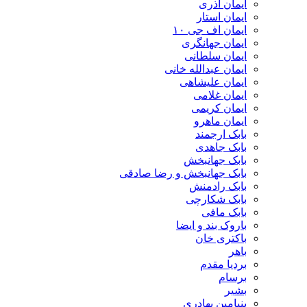
ایمان آذری
ایمان استار
ایمان اف جی ۱۰
ایمان جهانگری
ایمان سلطانی
ایمان عبدالله خانی
ایمان علیشاهی
ایمان غلامی
ایمان کریمی
ایمان ماهرو
بابک ارجمند
بابک جاهدی
بابک جهانبخش
بابک جهانبخش و رضا صادقی
بابک رادمنش
بابک شکارچی
بابک مافی
باروک بند و ایضا
باکتری خان
باهر
بردیا مقدم
برسام
بشیر
بنیامین بهادری