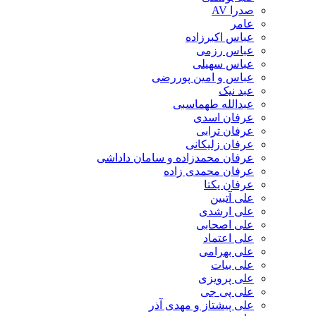
صدرا AV
عامر
عباس اکبرزاده
عباس رزمی
عباس سهیلی
عباس و امین پوررضی
عبد نیک
عبدالله طهماسبی‎
عرفان اسدی
عرفان ترابی
عرفان زلیکانی
عرفان محمدزاده و سامان داداشی
عرفان محمدی زاده
عرفان یکتا
علی آتبین
علی ارشدی
علی اصحابی
علی اعتماد
علی بهرامی
علی بیات
علی پرویزی
علی پی جی
علی پیشتاز و مهدی آذر