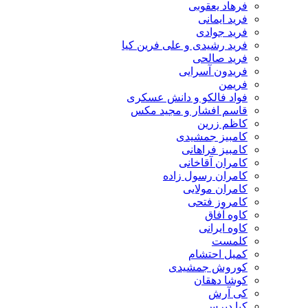
فرهاد یعقوبی
فرید ایمانی
فرید جوادی
فرید رشیدی و علی فرین کیا
فرید صالحی
فریدون آسرایی
فریمن
فواد فالکو و دانش عسکری
قاسم افشار و مجید مکس
کاظم زرین
کامبیز جمشیدی
کامبیز فراهانی
کامران آقاخانی
کامران رسول زاده
کامران مولایی
کامروز فتحی
کاوه آفاق
کاوه ایرانی
کلمست
کمیل احتشام
کوروش جمشیدی
کوشا دهقان
کی آرش
کیا دپرس