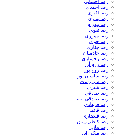
رضا احسانی
رضا احمدی
رضا اکبری
رضا بهاری
رضا بیدرام
رضا تقوی
رضا تیموری
رضا جوان
رضا چناری
رضا خادمیان
رضا رخساری
رضا رزم آرا
رضا روح پور
رضا ساسان پور
رضا سرپرست
رضا شیری
رضا صادقی
رضا صادقی بنام
رضا فرهادی
رضا قائمی
رضا قندهاری
رضا کاظم دینان
رضا ملایی
رضا ملک زاده