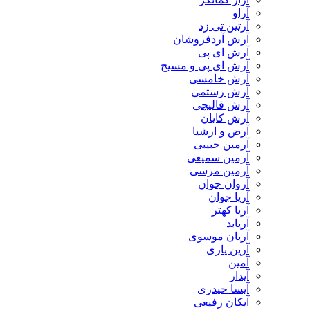
آراو
آرتین تی زد
آرش آردفروشان
آرش ای پی
آرش ای پی و مسیح
آرش خامسی
آرش رستمی
آرش قالیچی
آرش کایان
​آرض و ارشیا
آرمین حبیبی
آرمین سمیعی
آرمین مرسی
آروان جوان
آریا جوان
آریا کهتر
آریابد
آریان موسوی
آرین یاری
آمین
آیدار
آیسا حیدری
آیکان رفیعی