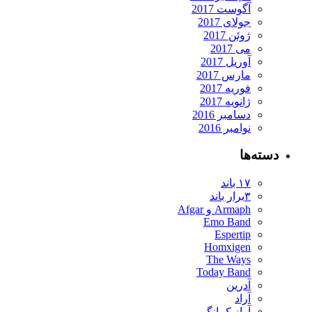
آگوست 2017
جولای 2017
ژوئن 2017
می 2017
آوریل 2017
مارس 2017
فوریه 2017
ژانویه 2017
دسامبر 2016
نوامبر 2016
دسته‌ها
۱۷ باند
۳برار باند
Armaph و Afgar
Emo Band
Espertip
Homxigen
The Ways
Today Band
آدرین
آراد
آراز کمانگر