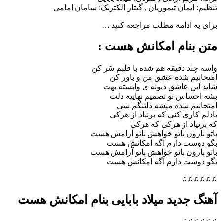
تنظیم: ایمان تیموریان , گیتار الکتریک: سامان امامی
برای به ادامه مطلب مراجعه کنید …
متن بنام امکانش هست :
واسه چند دقیقه هم شده با قلبم سَر کن
امتحانیم شده عشق من و باور کن
شاید این عاشق دیونه ی وابسته بهت
بشه احساس تو تصمیم نهاییه دلت
امتحانیم شده میشه دلتنگم شی
بادلم کاری کنی که برنیاد از هرکی
که برنیاد از هرکی که هرکی
باتو بارون باتو خواهش باتو آرامش هست
بگو دوست دارم اگه امکانش هست
باتو بارون باتو خواهش باتو آرامش هست
بگو دوست دارم اگه امکانش هست
♫♫♫♫♫♫
آهنگ جدید میلاد بابایی بنام امکانش هست
♫♫♫♫♫♫