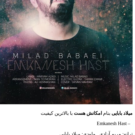
میلاد بابایی
بنام
امکانش هست
با بالاترین کیفیت
– Emkanesh Hast
ترانه: مریم آزادی , ملودی: میلاد بابایی