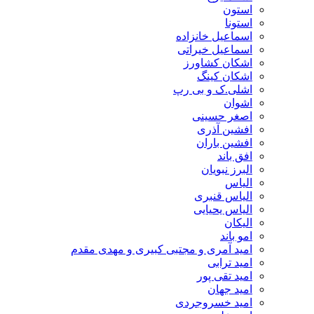
استون
استونا
اسماعیل خانزاده
اسماعیل خیراتی
اشکان کشاورز
اشکان کینگ
اشلی.ک و بی رپ
اشوان
اصغر حسینی
افشین آذری
افشین باران
افق باند
البرز نبویان
الیاس
الیاس قنبرى
الیاس یحیایی
الیکان
امو باند
امید آمری و مجتبی کبیری و مهدى مقدم
امید ترابی
امید تقی پور
امید جهان
امید خسروجردی