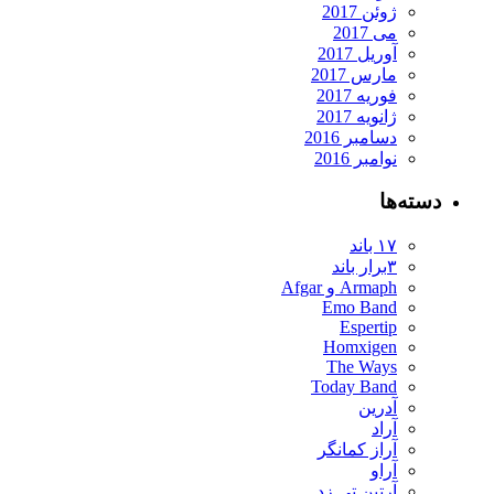
ژوئن 2017
می 2017
آوریل 2017
مارس 2017
فوریه 2017
ژانویه 2017
دسامبر 2016
نوامبر 2016
دسته‌ها
۱۷ باند
۳برار باند
Armaph و Afgar
Emo Band
Espertip
Homxigen
The Ways
Today Band
آدرین
آراد
آراز کمانگر
آراو
آرتین تی زد