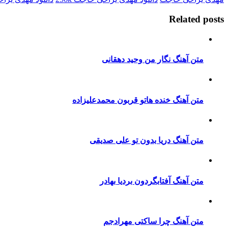
Related posts
متن آهنگ نگار من وحید دهقانی
متن آهنگ خنده هاتو قربون محمدعلیزاده
متن آهنگ دریا بدون تو علی صدیقی
متن آهنگ آفتابگردون بردیا بهادر
متن آهنگ چرا ساکتی مهرادجم