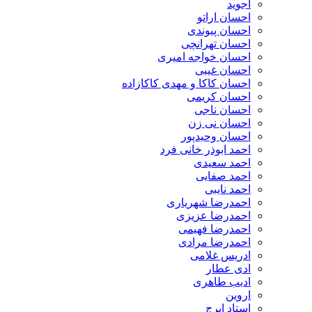
اجوید
احسان اراتو
احسان پیوندی
احسان تهرانچی
احسان خواجه امیری
احسان غیبی
احسان کاکا و مهدی کاکازاده
احسان کریمی
احسان ناجی
احسان نی زن
احسان وحیدپور
احمد ابوذر خانی فرد
احمد سعیدی
احمد صفایی
احمد نایبی
احمدرضا شهریاری
احمدرضا عزیزی
احمدرضا فهیمی
احمدرضا مرادی
ادریس غلامی
ادی عطار
ادیب طاهری
اروین
استاد ایرج