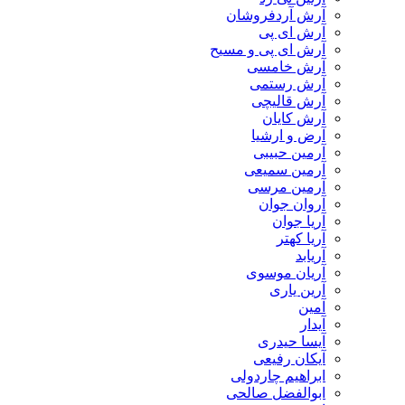
آرش آردفروشان
آرش ای پی
آرش ای پی و مسیح
آرش خامسی
آرش رستمی
آرش قالیچی
آرش کایان
​آرض و ارشیا
آرمین حبیبی
آرمین سمیعی
آرمین مرسی
آروان جوان
آریا جوان
آریا کهتر
آریابد
آریان موسوی
آرین یاری
آمین
آیدار
آیسا حیدری
آیکان رفیعی
ابراهیم چاردولی
ابوالفضل صالحی