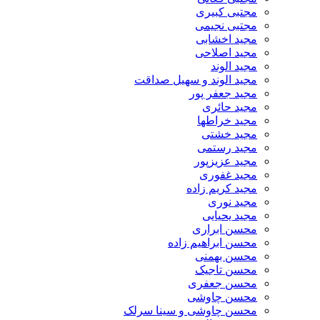
مجتبی کبیری
مجتبی نجیمی
مجید اخشابی
مجید اصلاحی
مجید الوند‎
مجید الوند و سهیل صداقت
مجید جعفر پور
مجید حائری
مجید خراطها
مجید خشتی
مجید رستمی
مجید عزیزپور
مجید غفوری
مجید کریم زاده
مجید نوری
مجید یحیایی
محسن ابراری
محسن ابراهیم زاده
محسن بهمنی
محسن تاجیک
محسن جعفری
محسن چاوشی
محسن چاوشی و سینا سرلک