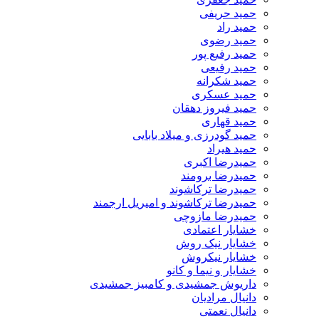
حمید حریفی
حمید راد
حمید رضوی
حمید رفیع پور
حمید رفیعی
حمید شکرانه
حمید عسکری
حمید فیروز دهقان
حمید قهاری
حمید گودرزی و میلاد بابایی
حمید هیراد
حمیدرضا اکبری
حمیدرضا برومند
حمیدرضا ترکاشوند
حمیدرضا ترکاشوند و امیریل ارجمند
حمیدرضا مازوچی
خشایار اعتمادی
خشایار نیک روش
خشایار نیکروش
خشایار و نیما و کانو
داریوش جمشیدی و کامبیز جمشیدی
دانیال مرادیان
دانیال نعمتی