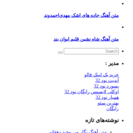
ن آهنگ جاده های اشک مهدی‌احمدوند
ن آهنگ شاه نشین قلبم ایوان بند
یر :
ید بک لینک فالو
یت نود 32
رد نود 32
کلی لایسنس رایگان نود 32
ار نود 32
ترین سئو
یگان
شته‌های تازه
متن آهنگ نگار من وحید دهقانی