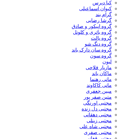
کیا دپرس
کیوان اسماعیلی
گرام بند
گرشا رضایی
گروه اپیکور و صادق
گروه باتری و کلونل
گروه پالت
گروه دنگ شو
گروه سان دارک باند
گروه سون
لیون
مازیار فلاحی
ماکان باند
مانی رهنما
مانی کاکاوند
مبین جعفری
متین صفر پور
مجتبی اورنگی
مجتبی دل زنده
مجتبی دهقانی
مجتبی زینلی
مجتبی شاه علی
مجتبی صفری
مجتبی فغانی