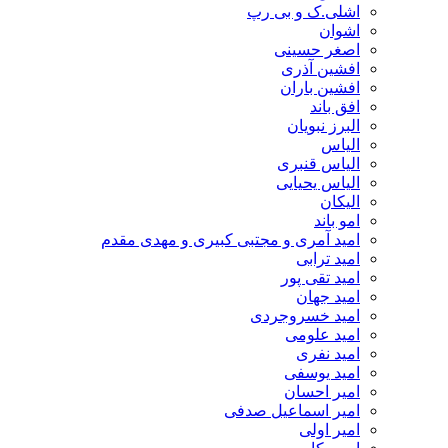
اشلی.ک و بی رپ
اشوان
اصغر حسینی
افشین آذری
افشین باران
افق باند
البرز نبویان
الیاس
الیاس قنبرى
الیاس یحیایی
الیکان
امو باند
امید آمری و مجتبی کبیری و مهدى مقدم
امید ترابی
امید تقی پور
امید جهان
امید خسروجردی
امید علومی
امید نفری
امید یوسفی
امیر احسان
امیر اسماعیل صدفی
امیر اولی