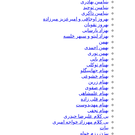
بنیامین بهادری
بنیامین توحید
بنیامین ذاکری
بهروز اوجاقی و امیرعزیز میرزاده
بهروز نقویان
بهزاد پارسایی
بهزاد لیتو و سپهر خلسه
بهمن
بهمن احمدی
بهمن نوری
بهنام بانی
بهنام توکلی
بهنام جهانبیگلو
بهنام خشوعی
بهنام زرین
بهنام صفوی
بهنام علمشاهی
بهنام قلی زاده
بهنام مهدیدوست
بهنام نجفی
بی کلام علیرضا حیدری
بی کلام مهرزاد خواجه امیری
بیات
بیژن رزم خواه