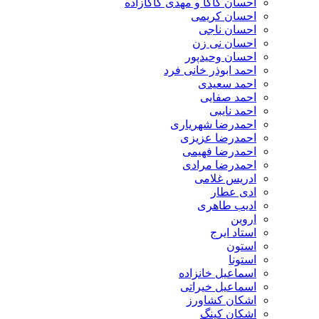
احسان کاکا و مهدی کاکازاده
احسان کریمی
احسان ناجی
احسان نی زن
احسان وحیدپور
احمد ابوذر خانی فرد
احمد سعیدی
احمد صفایی
احمد نایبی
احمدرضا شهریاری
احمدرضا عزیزی
احمدرضا فهیمی
احمدرضا مرادی
ادریس غلامی
ادی عطار
ادیب طاهری
اروین
استاد ایرج
استون
استونا
اسماعیل خانزاده
اسماعیل خیراتی
اشکان کشاورز
اشکان کینگ