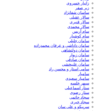
زانیار خسروی
زیر صفر
ساسان شفانژاد
سالار عقیلی
سالار قنبری
سالار محمدی
سام آریس
سام کوشیار
سامان جلیلی
سامان داداشی و عرفان محمدزاده
سامان دولتشاهی
سامان زیوار
سامان صادقی
سامان علیبخشی
سامی استار و محسن راد
سامیار
سامیار سعیدی
سپهر خلسه
ستار اسماعیلی
ستار رضوی
سجاد حاتمی
سجاد خیری
سرپیکو و علی سان