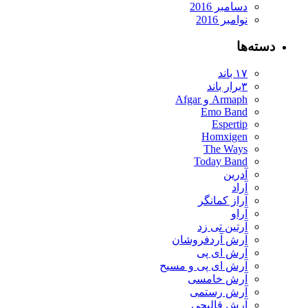
دسامبر 2016
نوامبر 2016
ته‌ها
۱۷ باند
۳برار باند
Armaph و Afgar
Emo Band
Espertip
Homxigen
The Ways
Today Band
آدرین
آراد
آراز کمانگر
آراو
آرتین تی زد
آرش آردفروشان
آرش ای پی
آرش ای پی و مسیح
آرش خامسی
آرش رستمی
آرش قالیچی