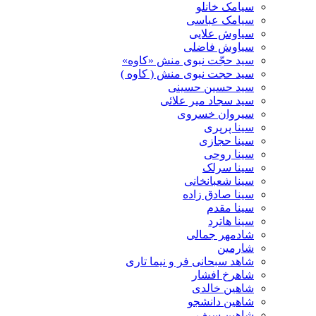
سیامک خانلو
سیامک عباسی
سیاوش علایی
سیاوش فاضلی
سید حجّت نبوی منش «کاوه»
سید حجت نبوی منش ( کاوه )
سید حسین حسینى
سید سجاد میر علائی
سیروان خسروی
سینا پرپری
سینا حجازی
سینا روحی
سینا سرلک
سینا شعبانخانی
سینا صادق زاده
سینا مقدم
سینا هاترد
شادمهر جمالی
شارمین
شاهد سبحانی فر و نیما تاری
شاهرخ افشار
شاهین خالدی
شاهین دانشجو
شاهین سیف