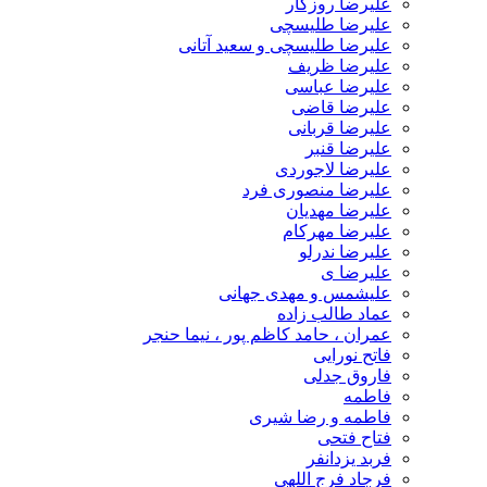
علیرضا روزگار
علیرضا طلیسچی
علیرضا طلیسچی و سعید آتانی
علیرضا ظریف
علیرضا عباسی
علیرضا قاضی
علیرضا قربانی
علیرضا قنبر
علیرضا لاجوردی
علیرضا منصوری فرد
علیرضا مهدیان
علیرضا مهرکام
علیرضا ندرلو
علیرضا ی
علیشمس و مهدی جهانی
عماد طالب زاده
عمران ، حامد کاظم پور ، نیما حنجر
فاتح نورایی
فاروق جدلی
فاطمه
فاطمه و رضا شیری
فتاح فتحی
فربد یزدانفر
فرجاد فرج اللهی