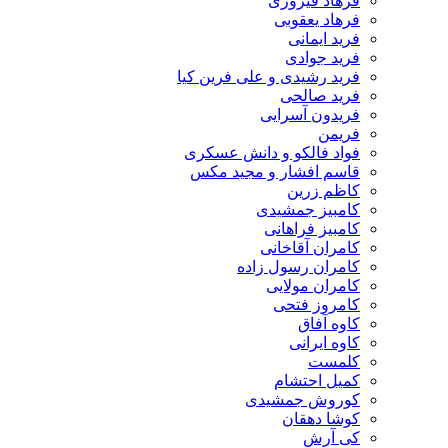
فرهاد فیروزی
فرهاد یعقوبی
فرید ایمانی
فرید جوادی
فرید رشیدی و علی فرین کیا
فرید صالحی
فریدون آسرایی
فریمن
فواد فالکو و دانش عسکری
قاسم افشار و مجید مکس
کاظم زرین
کامبیز جمشیدی
کامبیز فراهانی
کامران آقاخانی
کامران رسول زاده
کامران مولایی
کامروز فتحی
کاوه آفاق
کاوه ایرانی
کلمست
کمیل احتشام
کوروش جمشیدی
کوشا دهقان
کی آرش