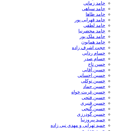
حامد زمانی
حامد سیاهی
حامد طاها
حامد قهرایی پور
حامد لطفی
حامد محضرنیا
حامد ملک پور
حامد همایون
حجت اشرف زاده
حسام ردایی
حسام صدر
حسن تاج
حسین آقایی
حسین احسانی
حسین توکلی
حسین حماد
حسین غربت خواه
حسین فتحی
حسین قنبری
حسین گنجی
حسین گودرزی
حمید پیروزنیا
حمید تهرانی و مهدی نبی زاده
حمید جعفری