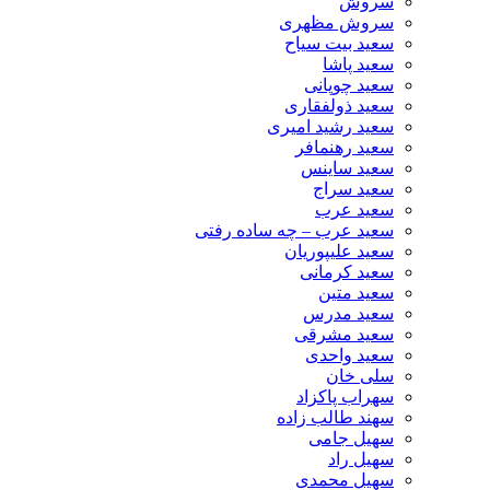
سروش
سروش مظهری
سعید بیت سیاح
سعید پاشا
سعید چوپانی
سعید ذولفقاری
سعید رشید امیری
سعید رهنمافر
سعید ساینس
سعید سراج
سعید عرب
سعید عرب – چه ساده رفتی
سعید علیپوریان
سعید کرمانی
سعید متین
سعید مدرس
سعید مشرقی
سعید واحدی
سلی خان
سهراب پاکزاد
سهند طالب زاده
سهیل جامی
سهیل راد
سهیل محمدی