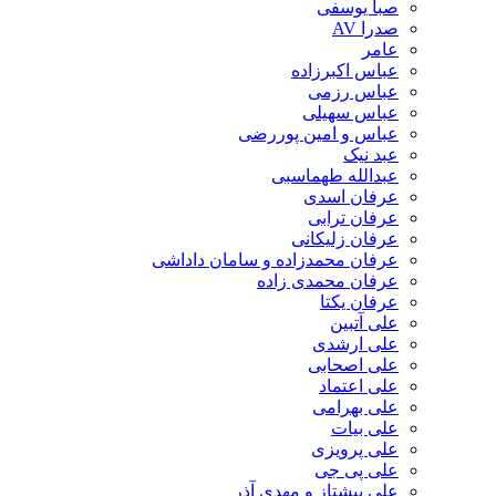
صبا یوسفی
صدرا AV
عامر
عباس اکبرزاده
عباس رزمی
عباس سهیلی
عباس و امین پوررضی
عبد نیک
عبدالله طهماسبی‎
عرفان اسدی
عرفان ترابی
عرفان زلیکانی
عرفان محمدزاده و سامان داداشی
عرفان محمدی زاده
عرفان یکتا
علی آتبین
علی ارشدی
علی اصحابی
علی اعتماد
علی بهرامی
علی بیات
علی پرویزی
علی پی جی
علی پیشتاز و مهدی آذر