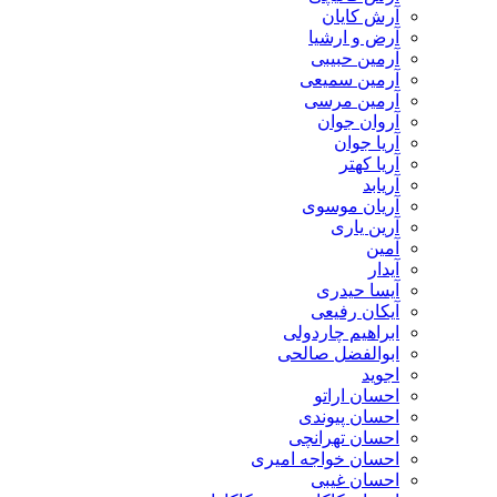
آرش کایان
​آرض و ارشیا
آرمین حبیبی
آرمین سمیعی
آرمین مرسی
آروان جوان
آریا جوان
آریا کهتر
آریابد
آریان موسوی
آرین یاری
آمین
آیدار
آیسا حیدری
آیکان رفیعی
ابراهیم چاردولی
ابوالفضل صالحی
اجوید
احسان اراتو
احسان پیوندی
احسان تهرانچی
احسان خواجه امیری
احسان غیبی