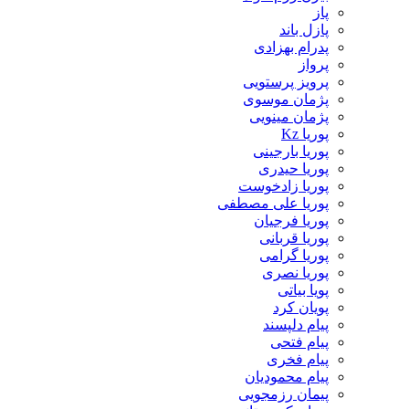
پاز
پازل باند
پدرام بهزادی
پرواز
پرویز پرستویی
پژمان موسوی
پژمان مینویی
پوریا Kz
پوریا بارجینی
پوریا حیدری
پوریا زادخوست
پوریا علی مصطفی
پوریا فرجیان
پوریا قربانی
پوریا گرامی
پوریا نصری
پویا بیاتی
پویان کرد
پیام دلپسند
پیام فتحی
پیام فخری
پیام محمودیان
پیمان رزمجویی