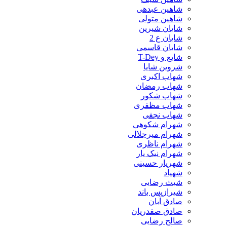
شاهین عبدهی
شاهین متولی
شایان شیرین
شایان ع 2
شایان قاسمی
شایع و T-Dey
شروین شایا
شهاب اکبری
شهاب رمضان
شهاب شکور
شهاب مظفری
شهاب نجفی
شهرام شکوهی
شهرام میرجلالی
شهرام ناظری
شهرام نیک یار
شهریار حسینی
شهیاد
شیث رضایی
شیرازیس باند
صادق آبان
صادق صفدریان
صالح رضایی