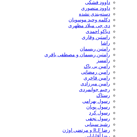
داوود فشکی
داوود منصوری
دسته‌بندی نشده
دکلمه وحید موسویان
دی جی میلاد مظهری
دیاکو احمدی
راستین وقاری
راشا
رامتین ریسمان
رامتین ریسمان و مصطفی باقری
رامسز
رامین بی باک
رامین رمضانی
رامین فاخری
رامین میرزادی
رحیم جوانمردی
رستاک
رسول بهرامی
رسول پویان
رسول کرد
رسول نجفی
رشید سینایی
رضا R.F و مرتضی اوژن
رضا آقابابایی