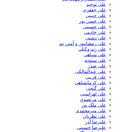
علی توحید
علی جعفری
علی حبیبی
علی حسن پور
علی حسینی
علی خادمی
علی دشتی
علی رمضانپور و آمین بند
علی زند وکیلی
علی سپاهی
علی ستوده
علی صدر
علی عبدالمالکی
علی قریبی
علی کرمانشاهی
علی گنجی
علی لهراسبی
علی مرتضوی
علی ملک پور
علی میرمحمدی
علی نظریان
علیرضا آذر
علیرضا حسینی