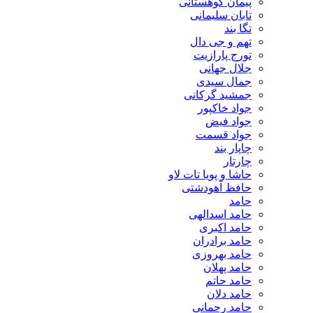
پیمان کوهستانی
تابان سلیمانی
تگا بند
تهم و جی دال
تورج پارازیت
جلال جهانی
جمال سیدی
جمشید گرکانی
جواد خاکپور
جواد فیض
جواد قسمت
چاپار بند
چارتار
حاشا و پویا تات لاو
حافظ آهودشتی
حامد
حامد اسدالهی
حامد اکبری
حامد برادران
حامد بهروزی
حامد پهلان
حامد حاتم
حامد دلان
حامد رحمانی