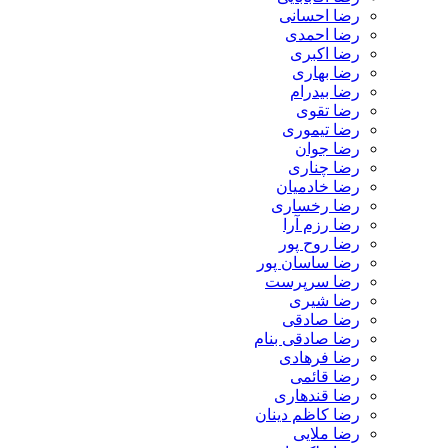
رضا احسانی
رضا احمدی
رضا اکبری
رضا بهاری
رضا بیدرام
رضا تقوی
رضا تیموری
رضا جوان
رضا چناری
رضا خادمیان
رضا رخساری
رضا رزم آرا
رضا روح پور
رضا ساسان پور
رضا سرپرست
رضا شیری
رضا صادقی
رضا صادقی بنام
رضا فرهادی
رضا قائمی
رضا قندهاری
رضا کاظم دینان
رضا ملایی