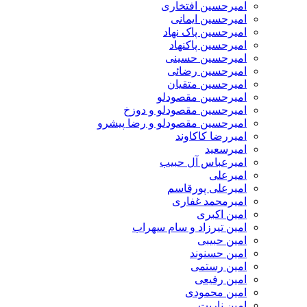
امیرحسین افتخاری
امیرحسین ایمانی
امیرحسین پاک نهاد
امیرحسین پاکنهاد
امیرحسین حسینی
امیرحسین رضائی
امیرحسین متقیان
امیرحسین مقصودلو
امیرحسین مقصودلو و دوزخ
امیرحسین مقصودلو و رضا پیشرو
امیررضا کاکاوند
امیرسعید
امیرعباس آل حبیب
امیرعلی
امیرعلی پورقاسم
امیرمحمد غفاری
امین اکبری
امین تیرزاد و سام سهراب
امین حبیبی
امین حسنوند
امین رستمی
امین رفیعی
امین محمودی
امین ناریت