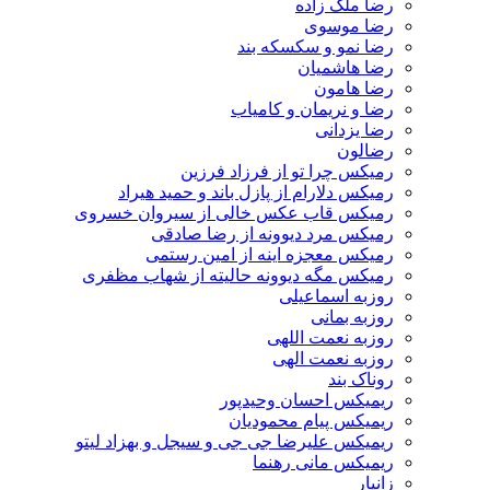
رضا ملک زاده
رضا موسوی
رضا نمو و سکسکه بند
رضا هاشمیان
رضا هامون
رضا و نریمان و کامیاب
رضا یزدانی
رضالون
رمیکس چرا تو از فرزاد فرزین
رمیکس دلارام از پازل باند و حمید هیراد
رمیکس قاب عکس خالی از سیروان خسروی
رمیکس مرد دیوونه از رضا صادقی
رمیکس معجزه اینه از امین رستمی
رمیکس مگه دیوونه حالیته از شهاب مظفری
روزبه اسماعیلی
روزبه بمانی
روزبه نعمت اللهی
روزبه نعمت الهی
روناک بند
ریمیکس احسان وحیدپور
ریمیکس پیام محمودیان
ریمیکس علیرضا جی جی و سیجل و بهزاد لیتو
ریمیکس مانی رهنما
زانیار