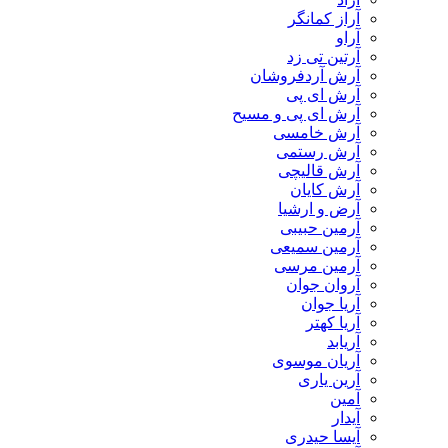
آراز کمانگر
آراو
آرتین تی زد
آرش آردفروشان
آرش ای پی
آرش ای پی و مسیح
آرش خامسی
آرش رستمی
آرش قالیچی
آرش کایان
​آرض و ارشیا
آرمین حبیبی
آرمین سمیعی
آرمین مرسی
آروان جوان
آریا جوان
آریا کهتر
آریابد
آریان موسوی
آرین یاری
آمین
آیدار
آیسا حیدری