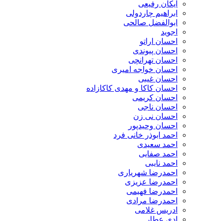
آیکان رفیعی
ابراهیم چاردولی
ابوالفضل صالحی
اجوید
احسان اراتو
احسان پیوندی
احسان تهرانچی
احسان خواجه امیری
احسان غیبی
احسان کاکا و مهدی کاکازاده
احسان کریمی
احسان ناجی
احسان نی زن
احسان وحیدپور
احمد ابوذر خانی فرد
احمد سعیدی
احمد صفایی
احمد نایبی
احمدرضا شهریاری
احمدرضا عزیزی
احمدرضا فهیمی
احمدرضا مرادی
ادریس غلامی
ادی عطار