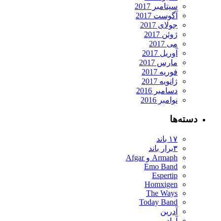
سپتامبر 2017
آگوست 2017
جولای 2017
ژوئن 2017
می 2017
آوریل 2017
مارس 2017
فوریه 2017
ژانویه 2017
دسامبر 2016
نوامبر 2016
دسته‌ها
۱۷ باند
۳برار باند
Armaph و Afgar
Emo Band
Espertip
Homxigen
The Ways
Today Band
آدرین
آراد