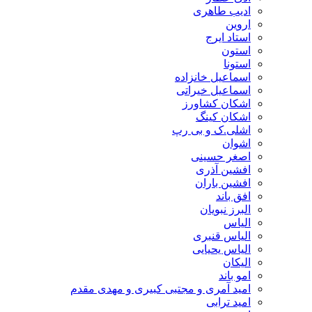
ادیب طاهری
اروین
استاد ایرج
استون
استونا
اسماعیل خانزاده
اسماعیل خیراتی
اشکان کشاورز
اشکان کینگ
اشلی.ک و بی رپ
اشوان
اصغر حسینی
افشین آذری
افشین باران
افق باند
البرز نبویان
الیاس
الیاس قنبرى
الیاس یحیایی
الیکان
امو باند
امید آمری و مجتبی کبیری و مهدى مقدم
امید ترابی