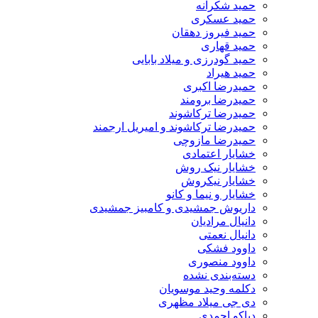
حمید شکرانه
حمید عسکری
حمید فیروز دهقان
حمید قهاری
حمید گودرزی و میلاد بابایی
حمید هیراد
حمیدرضا اکبری
حمیدرضا برومند
حمیدرضا ترکاشوند
حمیدرضا ترکاشوند و امیریل ارجمند
حمیدرضا مازوچی
خشایار اعتمادی
خشایار نیک روش
خشایار نیکروش
خشایار و نیما و کانو
داریوش جمشیدی و کامبیز جمشیدی
دانیال مرادیان
دانیال نعمتی
داوود فشکی
داوود منصوری
دسته‌بندی نشده
دکلمه وحید موسویان
دی جی میلاد مظهری
دیاکو احمدی