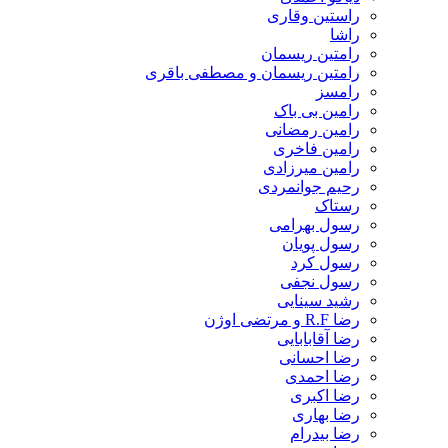
راستین وقاری
راشا
رامتین ریسمان
رامتین ریسمان و مصطفی باقری
رامسز
رامین بی باک
رامین رمضانی
رامین فاخری
رامین میرزادی
رحیم جوانمردی
رستاک
رسول بهرامی
رسول پویان
رسول کرد
رسول نجفی
رشید سینایی
رضا R.F و مرتضی اوژن
رضا آقابابایی
رضا احسانی
رضا احمدی
رضا اکبری
رضا بهاری
رضا بیدرام