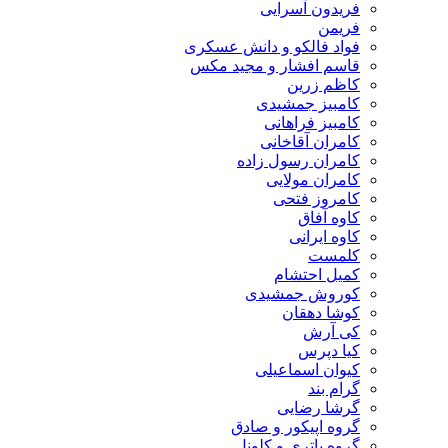
فریدون آسرایی
فریمن
فواد فالکو و دانش عسکری
قاسم افشار و مجید مکس
کاظم زرین
کامبیز جمشیدی
کامبیز فراهانی
کامران آقاخانی
کامران رسول زاده
کامران مولایی
کامروز فتحی
کاوه آفاق
کاوه ایرانی
کلمست
کمیل احتشام
کوروش جمشیدی
کوشا دهقان
کی آرش
کیا دپرس
کیوان اسماعیلی
گرام بند
گرشا رضایی
گروه اپیکور و صادق
گروه باتری و کلونل