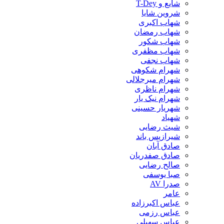
شایع و T-Dey
شروین شایا
شهاب اکبری
شهاب رمضان
شهاب شکور
شهاب مظفری
شهاب نجفی
شهرام شکوهی
شهرام میرجلالی
شهرام ناظری
شهرام نیک یار
شهریار حسینی
شهیاد
شیث رضایی
شیرازیس باند
صادق آبان
صادق صفدریان
صالح رضایی
صبا یوسفی
صدرا AV
عامر
عباس اکبرزاده
عباس رزمی
عباس سهیلی