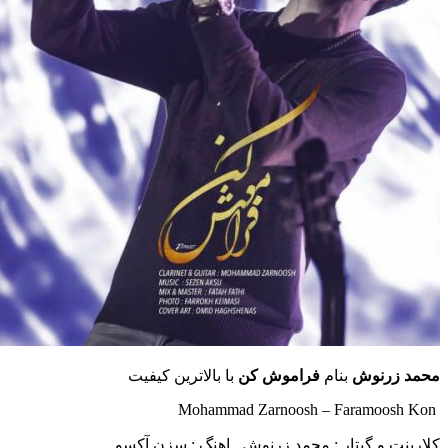
رنوش
بنام
فراموش کن
با بالاترین کیفیت
و گیتار : محمد زرنوش , اهنگ : سزن آکسو