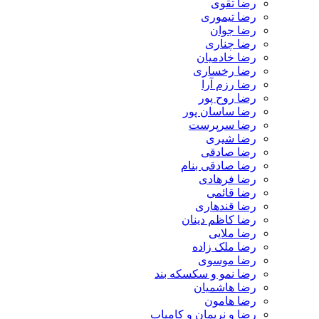
رضا تقوی
رضا تیموری
رضا جوان
رضا چناری
رضا خادمیان
رضا رخساری
رضا رزم آرا
رضا روح پور
رضا ساسان پور
رضا سرپرست
رضا شیری
رضا صادقی
رضا صادقی بنام
رضا فرهادی
رضا قائمی
رضا قندهاری
رضا کاظم دینان
رضا ملایی
رضا ملک زاده
رضا موسوی
رضا نمو و سکسکه بند
رضا هاشمیان
رضا هامون
رضا و نریمان و کامیاب