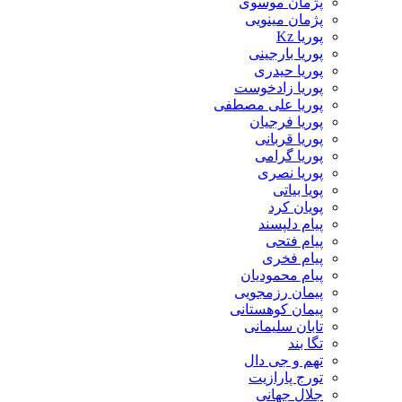
پژمان موسوی
پژمان مینویی
پوریا Kz
پوریا بارجینی
پوریا حیدری
پوریا زادخوست
پوریا علی مصطفی
پوریا فرجیان
پوریا قربانی
پوریا گرامی
پوریا نصری
پویا بیاتی
پویان کرد
پیام دلپسند
پیام فتحی
پیام فخری
پیام محمودیان
پیمان رزمجویی
پیمان کوهستانی
تابان سلیمانی
تگا بند
تهم و جی دال
تورج پارازیت
جلال جهانی