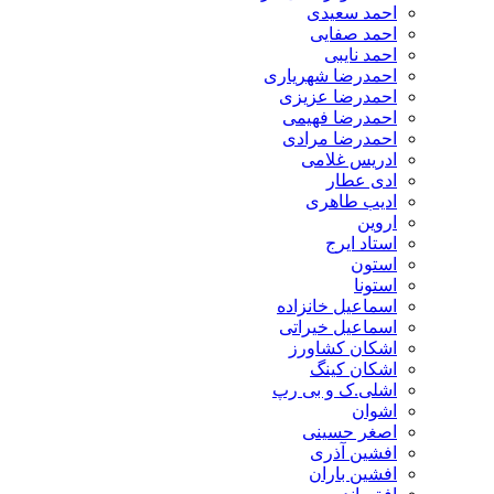
احمد سعیدی
احمد صفایی
احمد نایبی
احمدرضا شهریاری
احمدرضا عزیزی
احمدرضا فهیمی
احمدرضا مرادی
ادریس غلامی
ادی عطار
ادیب طاهری
اروین
استاد ایرج
استون
استونا
اسماعیل خانزاده
اسماعیل خیراتی
اشکان کشاورز
اشکان کینگ
اشلی.ک و بی رپ
اشوان
اصغر حسینی
افشین آذری
افشین باران