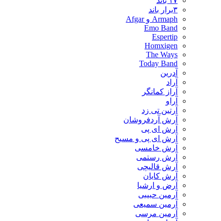
۱۷ باند
۳برار باند
Armaph و Afgar
Emo Band
Espertip
Homxigen
The Ways
Today Band
آدرین
آراد
آراز کمانگر
آراو
آرتین تی زد
آرش آردفروشان
آرش ای پی
آرش ای پی و مسیح
آرش خامسی
آرش رستمی
آرش قالیچی
آرش کایان
​آرض و ارشیا
آرمین حبیبی
آرمین سمیعی
آرمین مرسی