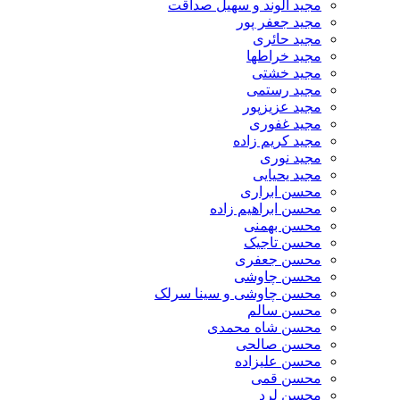
مجید الوند و سهیل صداقت
مجید جعفر پور
مجید حائری
مجید خراطها
مجید خشتی
مجید رستمی
مجید عزیزپور
مجید غفوری
مجید کریم زاده
مجید نوری
مجید یحیایی
محسن ابراری
محسن ابراهیم زاده
محسن بهمنی
محسن تاجیک
محسن جعفری
محسن چاوشی
محسن چاوشی و سینا سرلک
محسن سالم
محسن شاه محمدی
محسن صالحی
محسن علیزاده
محسن قمی
محسن لرد