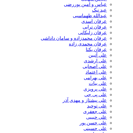
عباس و امین پوررضی
عبد نیک
عبدالله طهماسبی‎
عرفان اسدی
عرفان ترابی
عرفان زلیکانی
عرفان محمدزاده و سامان داداشی
عرفان محمدی زاده
عرفان یکتا
علی آتبین
علی ارشدی
علی اصحابی
علی اعتماد
علی بهرامی
علی بیات
علی پرویزی
علی پی جی
علی پیشتاز و مهدی آذر
علی توحید
علی جعفری
علی حبیبی
علی حسن پور
علی حسینی