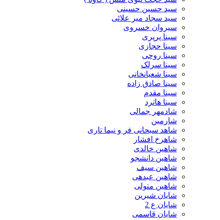
سید حسین حسینى
سید سجاد میر علائی
سیروان خسروی
سینا پرپری
سینا حجازی
سینا روحی
سینا سرلک
سینا شعبانخانی
سینا صادق زاده
سینا مقدم
سینا هاترد
شادمهر جمالی
شارمین
شاهد سبحانی فر و نیما تاری
شاهرخ افشار
شاهین خالدی
شاهین دانشجو
شاهین سیف
شاهین عبدهی
شاهین متولی
شایان شیرین
شایان ع 2
شایان قاسمی