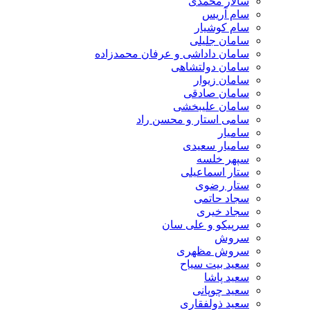
سالار محمدی
سام آریس
سام کوشیار
سامان جلیلی
سامان داداشی و عرفان محمدزاده
سامان دولتشاهی
سامان زیوار
سامان صادقی
سامان علیبخشی
سامی استار و محسن راد
سامیار
سامیار سعیدی
سپهر خلسه
ستار اسماعیلی
ستار رضوی
سجاد حاتمی
سجاد خیری
سرپیکو و علی سان
سروش
سروش مظهری
سعید بیت سیاح
سعید پاشا
سعید چوپانی
سعید ذولفقاری