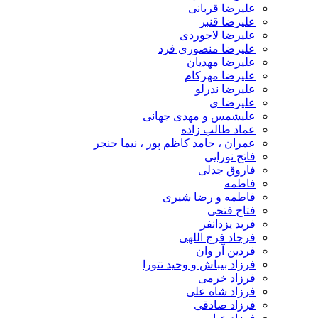
علیرضا قربانی
علیرضا قنبر
علیرضا لاجوردی
علیرضا منصوری فرد
علیرضا مهدیان
علیرضا مهرکام
علیرضا ندرلو
علیرضا ی
علیشمس و مهدی جهانی
عماد طالب زاده
عمران ، حامد کاظم پور ، نیما حنجر
فاتح نورایی
فاروق جدلی
فاطمه
فاطمه و رضا شیری
فتاح فتحی
فربد یزدانفر
فرجاد فرج اللهی
فردین آر وان
فرزاد بیباش و وحید تتورا
فرزاد خرمی
فرزاد شاه علی
فرزاد صادقی