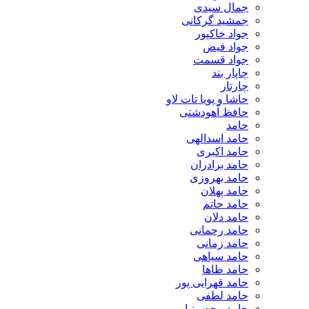
جمال سیدی
جمشید گرکانی
جواد خاکپور
جواد فیض
جواد قسمت
چاپار بند
چارتار
حاشا و پویا تات لاو
حافظ آهودشتی
حامد
حامد اسدالهی
حامد اکبری
حامد برادران
حامد بهروزی
حامد پهلان
حامد حاتم
حامد دلان
حامد رحمانی
حامد زمانی
حامد سیاهی
حامد طاها
حامد قهرایی پور
حامد لطفی
حامد محضرنیا