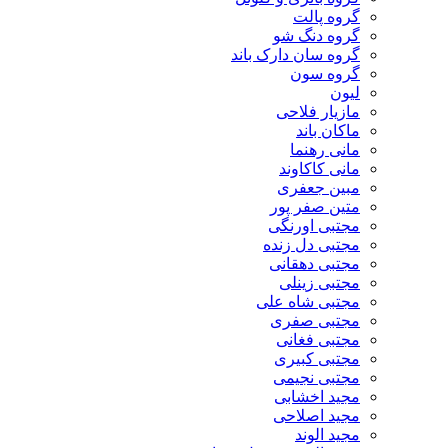
گروه پالت
گروه دنگ شو
گروه سان دارک باند
گروه سون
لیون
مازیار فلاحی
ماکان باند
مانی رهنما
مانی کاکاوند
مبین جعفری
متین صفر پور
مجتبی اورنگی
مجتبی دل زنده
مجتبی دهقانی
مجتبی زینلی
مجتبی شاه علی
مجتبی صفری
مجتبی فغانی
مجتبی کبیری
مجتبی نجیمی
مجید اخشابی
مجید اصلاحی
مجید الوند‎