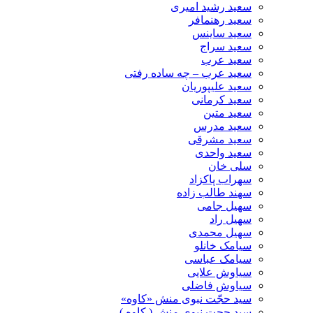
سعید رشید امیری
سعید رهنمافر
سعید ساینس
سعید سراج
سعید عرب
سعید عرب – چه ساده رفتی
سعید علیپوریان
سعید کرمانی
سعید متین
سعید مدرس
سعید مشرقی
سعید واحدی
سلی خان
سهراب پاکزاد
سهند طالب زاده
سهیل جامی
سهیل راد
سهیل محمدی
سیامک خانلو
سیامک عباسی
سیاوش علایی
سیاوش فاضلی
سید حجّت نبوی منش «کاوه»
سید حجت نبوی منش ( کاوه )