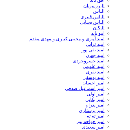
افق باند
البرز نبویان
الیاس
الیاس قنبرى
الیاس یحیایی
الیکان
امو باند
امید آمری و مجتبی کبیری و مهدى مقدم
امید ترابی
امید تقی پور
امید جهان
امید خسروجردی
امید علومی
امید نفری
امید یوسفی
امیر احسان
امیر اسماعیل صدفی
امیر اولی
امیر بکایی
امیر پدرام
امیر پرستاری
امیر ته ته
امیر خواجه پور
امیر سعیدی