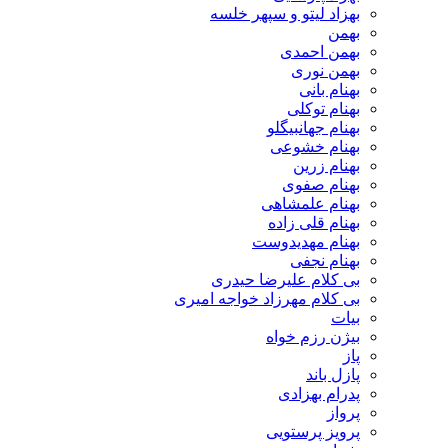
بهزاد لیتو و سپهر خلسه
بهمن
بهمن احمدی
بهمن نوری
بهنام بانی
بهنام توکلی
بهنام جهانبیگلو
بهنام خشوعی
بهنام زرین
بهنام صفوی
بهنام علمشاهی
بهنام قلی زاده
بهنام مهدیدوست
بهنام نجفی
بی کلام علیرضا حیدری
بی کلام مهرزاد خواجه امیری
بیات
بیژن رزم خواه
پاز
پازل باند
پدرام بهزادی
پرواز
پرویز پرستویی