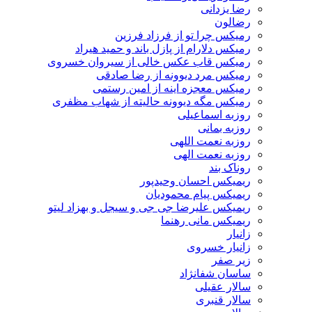
رضا یزدانی
رضالون
رمیکس چرا تو از فرزاد فرزین
رمیکس دلارام از پازل باند و حمید هیراد
رمیکس قاب عکس خالی از سیروان خسروی
رمیکس مرد دیوونه از رضا صادقی
رمیکس معجزه اینه از امین رستمی
رمیکس مگه دیوونه حالیته از شهاب مظفری
روزبه اسماعیلی
روزبه بمانی
روزبه نعمت اللهی
روزبه نعمت الهی
روناک بند
ریمیکس احسان وحیدپور
ریمیکس پیام محمودیان
ریمیکس علیرضا جی جی و سیجل و بهزاد لیتو
ریمیکس مانی رهنما
زانیار
زانیار خسروی
زیر صفر
ساسان شفانژاد
سالار عقیلی
سالار قنبری