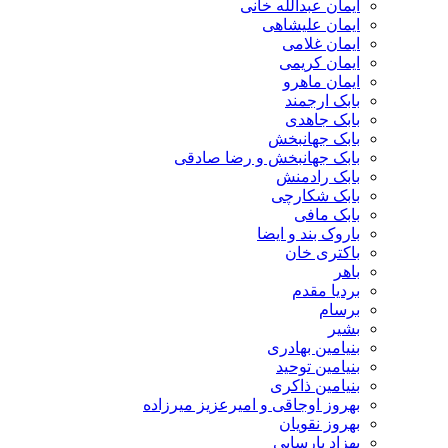
ایمان عبدالله خانی
ایمان علیشاهی
ایمان غلامی
ایمان کریمی
ایمان ماهرو
بابک ارجمند
بابک جاهدی
بابک جهانبخش
بابک جهانبخش و رضا صادقی
بابک رادمنش
بابک شکارچی
بابک مافی
باروک بند و ایضا
باکتری خان
باهر
بردیا مقدم
برسام
بشیر
بنیامین بهادری
بنیامین توحید
بنیامین ذاکری
بهروز اوجاقی و امیرعزیز میرزاده
بهروز نقویان
بهزاد پارسایی