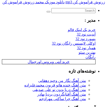
اموش کن mp3
دانلود موزیک محمد زرنوش فراموش کن
یر :
ید بک لینک فالو
یت نود 32
رد نود 32
کلی لایسنس رایگان نود 32
ار نود 32
ترین سئو
یگان
خرید آنتی ویروس اورجینال
شته‌های تازه
متن آهنگ نگار من وحید دهقانی
متن آهنگ خنده هاتو قربون محمدعلیزاده
متن آهنگ دریا بدون تو علی صدیقی
متن آهنگ آفتابگردون بردیا بهادر
متن آهنگ چرا ساکتی مهرادجم