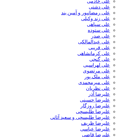
علی خادمی
علی دشتی
علی رمضانپور و آمین بند
علی زند وکیلی
علی سپاهی
علی ستوده
علی صدر
علی عبدالمالکی
علی قریبی
علی کرمانشاهی
علی گنجی
علی لهراسبی
علی مرتضوی
علی ملک پور
علی میرمحمدی
علی نظریان
علیرضا آذر
علیرضا حسینی
علیرضا روزگار
علیرضا طلیسچی
علیرضا طلیسچی و سعید آتانی
علیرضا ظریف
علیرضا عباسی
علیرضا قاضی