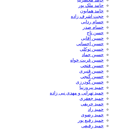
حامد ملک پور
حامد همایون
حجت اشرف زاده
حسام ردایی
حسام صدر
حسن تاج
حسین آقایی
حسین احسانی
حسین توکلی
حسین حماد
حسین غربت خواه
حسین فتحی
حسین قنبری
حسین گنجی
حسین گودرزی
حمید پیروزنیا
حمید تهرانی و مهدی نبی زاده
حمید جعفری
حمید حریفی
حمید راد
حمید رضوی
حمید رفیع پور
حمید رفیعی