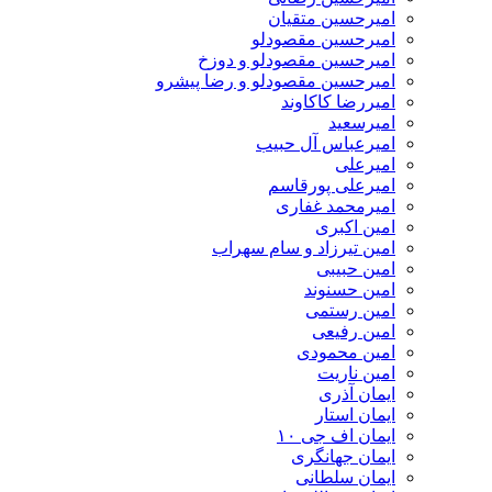
امیرحسین متقیان
امیرحسین مقصودلو
امیرحسین مقصودلو و دوزخ
امیرحسین مقصودلو و رضا پیشرو
امیررضا کاکاوند
امیرسعید
امیرعباس آل حبیب
امیرعلی
امیرعلی پورقاسم
امیرمحمد غفاری
امین اکبری
امین تیرزاد و سام سهراب
امین حبیبی
امین حسنوند
امین رستمی
امین رفیعی
امین محمودی
امین ناریت
ایمان آذری
ایمان استار
ایمان اف جی ۱۰
ایمان جهانگری
ایمان سلطانی