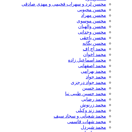
محسن لرد و سهراب فخیمی و مهدی صادقی
محسن محبوبی
محسن مهراد
محسن موسوی
محسن والهیان
محسن وجدانی
محسن یاحقی
محسن یگانه
محمد اچ اف
محمد اخوان
محمد اسماعیل زاده
محمد اصفهانی
محمد بهرامی
محمد جواد
محمد جواد درجزی
محمد حسین
محمد حسین طیبی نیا
محمد رضایی
محمد زرنوش
محمد زند وکیلی
محمد شعبانی و سجاد سیف
محمد شهاب قاسمی
​محمد شیردل