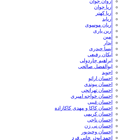
آروان جوان
آریا جوان
آریا کهتر
آریابد
آریان موسوی
آرین یاری
آمین
آیدار
آیسا حیدری
آیکان رفیعی
ابراهیم چاردولی
ابوالفضل صالحی
اجوید
احسان اراتو
احسان پیوندی
احسان تهرانچی
احسان خواجه امیری
احسان غیبی
احسان کاکا و مهدی کاکازاده
احسان کریمی
احسان ناجی
احسان نی زن
احسان وحیدپور
احمد ابوذر خانی فرد