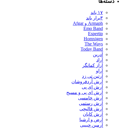
دسته‌ها
۱۷ باند
۳برار باند
Armaph و Afgar
Emo Band
Espertip
Homxigen
The Ways
Today Band
آدرین
آراد
آراز کمانگر
آراو
آرتین تی زد
آرش آردفروشان
آرش ای پی
آرش ای پی و مسیح
آرش خامسی
آرش رستمی
آرش قالیچی
آرش کایان
​آرض و ارشیا
آرمین حبیبی