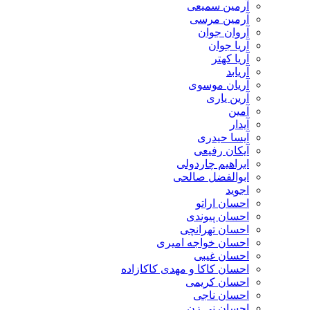
آرمین سمیعی
آرمین مرسی
آروان جوان
آریا جوان
آریا کهتر
آریابد
آریان موسوی
آرین یاری
آمین
آیدار
آیسا حیدری
آیکان رفیعی
ابراهیم چاردولی
ابوالفضل صالحی
اجوید
احسان اراتو
احسان پیوندی
احسان تهرانچی
احسان خواجه امیری
احسان غیبی
احسان کاکا و مهدی کاکازاده
احسان کریمی
احسان ناجی
احسان نی زن