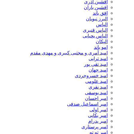
افشین آذری
افشین باران
افق باند
البرز نبویان
الیاس
الیاس قنبرى
الیاس یحیایی
الیکان
امو باند
امید آمری و مجتبی کبیری و مهدى مقدم
امید ترابی
امید تقی پور
امید جهان
امید خسروجردی
امید علومی
امید نفری
امید یوسفی
امیر احسان
امیر اسماعیل صدفی
امیر اولی
امیر بکایی
امیر پدرام
امیر پرستاری
امیر ته ته