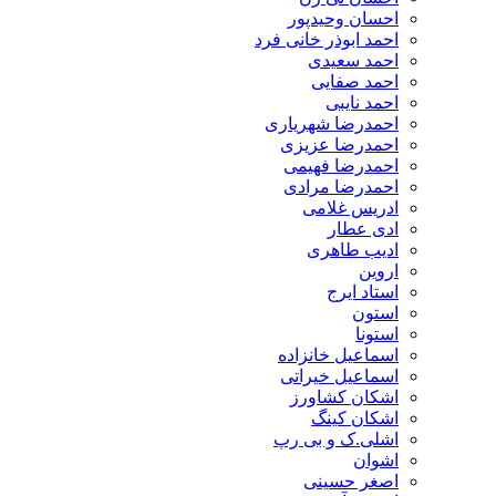
احسان وحیدپور
احمد ابوذر خانی فرد
احمد سعیدی
احمد صفایی
احمد نایبی
احمدرضا شهریاری
احمدرضا عزیزی
احمدرضا فهیمی
احمدرضا مرادی
ادریس غلامی
ادی عطار
ادیب طاهری
اروین
استاد ایرج
استون
استونا
اسماعیل خانزاده
اسماعیل خیراتی
اشکان کشاورز
اشکان کینگ
اشلی.ک و بی رپ
اشوان
اصغر حسینی