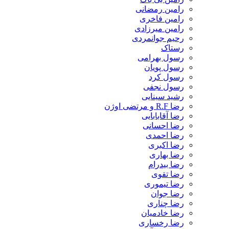
رامین رمضانی
رامین فاخری
رامین میرزادی
رحیم جوانمردی
رستاک
رسول بهرامی
رسول پویان
رسول کرد
رسول نجفی
رشید سینایی
رضا R.F و مرتضی اوژن
رضا آقابابایی
رضا احسانی
رضا احمدی
رضا اکبری
رضا بهاری
رضا بیدرام
رضا تقوی
رضا تیموری
رضا جوان
رضا چناری
رضا خادمیان
رضا رخساری