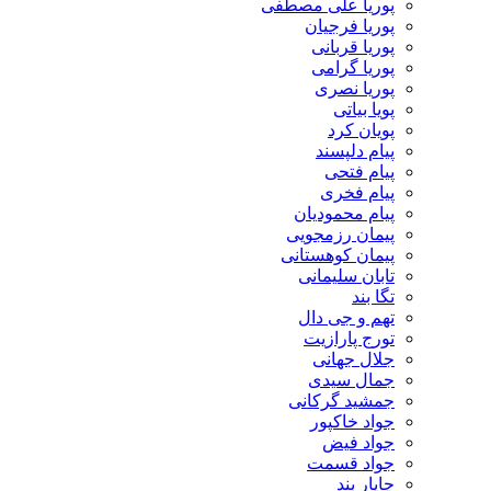
پوریا علی مصطفی
پوریا فرجیان
پوریا قربانی
پوریا گرامی
پوریا نصری
پویا بیاتی
پویان کرد
پیام دلپسند
پیام فتحی
پیام فخری
پیام محمودیان
پیمان رزمجویی
پیمان کوهستانی
تابان سلیمانی
تگا بند
تهم و جی دال
تورج پارازیت
جلال جهانی
جمال سیدی
جمشید گرکانی
جواد خاکپور
جواد فیض
جواد قسمت
چاپار بند