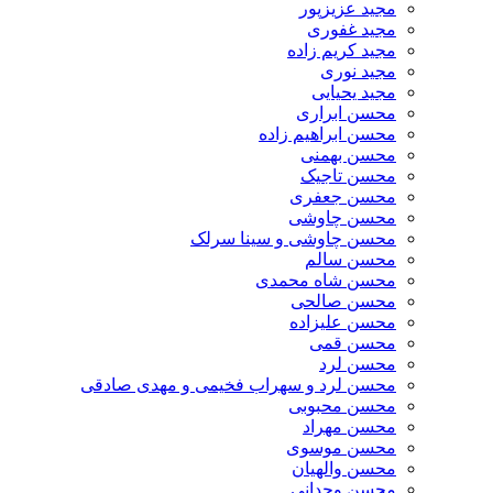
مجید عزیزپور
مجید غفوری
مجید کریم زاده
مجید نوری
مجید یحیایی
محسن ابراری
محسن ابراهیم زاده
محسن بهمنی
محسن تاجیک
محسن جعفری
محسن چاوشی
محسن چاوشی و سینا سرلک
محسن سالم
محسن شاه محمدی
محسن صالحی
محسن علیزاده
محسن قمی
محسن لرد
محسن لرد و سهراب فخیمی و مهدی صادقی
محسن محبوبی
محسن مهراد
محسن موسوی
محسن والهیان
محسن وجدانی