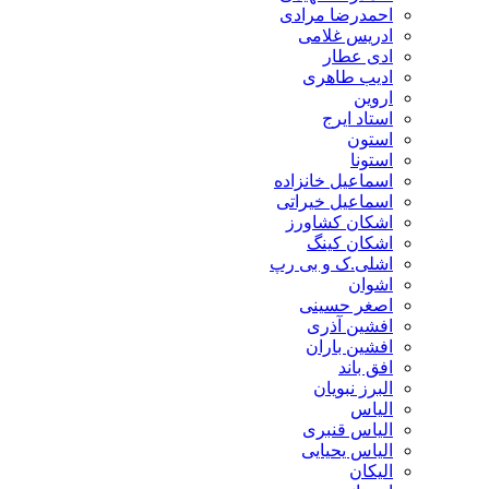
احمدرضا مرادی
ادریس غلامی
ادی عطار
ادیب طاهری
اروین
استاد ایرج
استون
استونا
اسماعیل خانزاده
اسماعیل خیراتی
اشکان کشاورز
اشکان کینگ
اشلی.ک و بی رپ
اشوان
اصغر حسینی
افشین آذری
افشین باران
افق باند
البرز نبویان
الیاس
الیاس قنبرى
الیاس یحیایی
الیکان