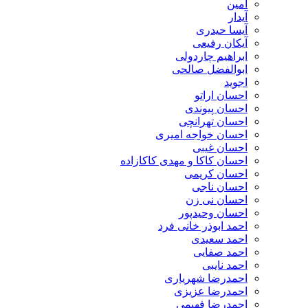
آمین
آیدار
آیسا حیدری
آیکان رفیعی
ابراهیم چاردولی
ابوالفضل صالحی
اجوید
احسان اراتو
احسان پیوندی
احسان تهرانچی
احسان خواجه امیری
احسان غیبی
احسان کاکا و مهدی کاکازاده
احسان کریمی
احسان ناجی
احسان نی زن
احسان وحیدپور
احمد ابوذر خانی فرد
احمد سعیدی
احمد صفایی
احمد نایبی
احمدرضا شهریاری
احمدرضا عزیزی
احمدرضا فهیمی