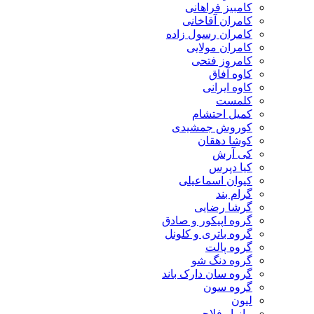
کامبیز فراهانی
کامران آقاخانی
کامران رسول زاده
کامران مولایی
کامروز فتحی
کاوه آفاق
کاوه ایرانی
کلمست
کمیل احتشام
کوروش جمشیدی
کوشا دهقان
کی آرش
کیا دپرس
کیوان اسماعیلی
گرام بند
گرشا رضایی
گروه اپیکور و صادق
گروه باتری و کلونل
گروه پالت
گروه دنگ شو
گروه سان دارک باند
گروه سون
لیون
مازیار فلاحی