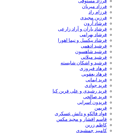
فرزاد مستوفی
فرزاد میریان
فرزام راد
فرزین مجیدی
فرشاد آرون
فرشاد باران و آراد زارعی
فرشاد بهرامی
فرشاد پیکسل و نیما اهورا
فرشید ادهمی
فرشید شاهسون
فرشید میلانی
فرشید و اشکان شایسته
فرهاد فیروزی
فرهاد یعقوبی
فرید ایمانی
فرید جوادی
فرید رشیدی و علی فرین کیا
فرید صالحی
فریدون آسرایی
فریمن
فواد فالکو و دانش عسکری
قاسم افشار و مجید مکس
کاظم زرین
کامبیز جمشیدی