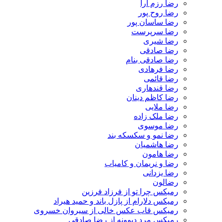
رضا رزم آرا
رضا روح پور
رضا ساسان پور
رضا سرپرست
رضا شیری
رضا صادقی
رضا صادقی بنام
رضا فرهادی
رضا قائمی
رضا قندهاری
رضا کاظم دینان
رضا ملایی
رضا ملک زاده
رضا موسوی
رضا نمو و سکسکه بند
رضا هاشمیان
رضا هامون
رضا و نریمان و کامیاب
رضا یزدانی
رضالون
رمیکس چرا تو از فرزاد فرزین
رمیکس دلارام از پازل باند و حمید هیراد
رمیکس قاب عکس خالی از سیروان خسروی
رمیکس مرد دیوونه از رضا صادقی