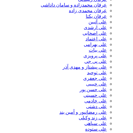
عرفان محمدزاده و سامان داداشی
عرفان محمدی زاده
عرفان یکتا
علی آتبین
علی ارشدی
علی اصحابی
علی اعتماد
علی بهرامی
علی بیات
علی پرویزی
علی پی جی
علی پیشتاز و مهدی آذر
علی توحید
علی جعفری
علی حبیبی
علی حسن پور
علی حسینی
علی خادمی
علی دشتی
علی رمضانپور و آمین بند
علی زند وکیلی
علی سپاهی
علی ستوده