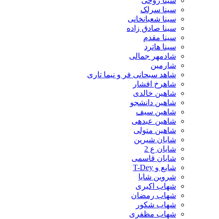
سینا روحی
سینا سرلک
سینا شعبانخانی
سینا صادق زاده
سینا مقدم
سینا هاترد
شادمهر جمالی
شارمین
شاهد سبحانی فر و نیما تاری
شاهرخ افشار
شاهین خالدی
شاهین دانشجو
شاهین سیف
شاهین عبدهی
شاهین متولی
شایان شیرین
شایان ع 2
شایان قاسمی
شایع و T-Dey
شروین شایا
شهاب اکبری
شهاب رمضان
شهاب شکور
شهاب مظفری