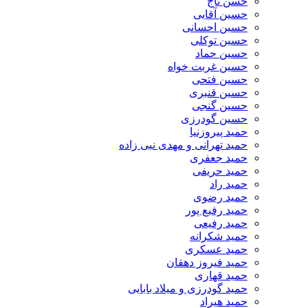
حسن تاج
حسین آقایی
حسین احسانی
حسین توکلی
حسین حماد
حسین غربت خواه
حسین فتحی
حسین قنبری
حسین گنجی
حسین گودرزی
حمید پیروزنیا
حمید تهرانی و مهدی نبی زاده
حمید جعفری
حمید حریفی
حمید راد
حمید رضوی
حمید رفیع پور
حمید رفیعی
حمید شکرانه
حمید عسکری
حمید فیروز دهقان
حمید قهاری
حمید گودرزی و میلاد بابایی
حمید هیراد