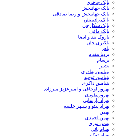
بابک جاهدی
بابک جهانبخش
بابک جهانبخش و رضا صادقی
بابک رادمنش
بابک شکارچی
بابک مافی
باروک بند و ایضا
باکتری خان
باهر
بردیا مقدم
برسام
بشیر
بنیامین بهادری
بنیامین توحید
بنیامین ذاکری
بهروز اوجاقی و امیرعزیز میرزاده
بهروز نقویان
بهزاد پارسایی
بهزاد لیتو و سپهر خلسه
بهمن
بهمن احمدی
بهمن نوری
بهنام بانی
بهنام توکلی