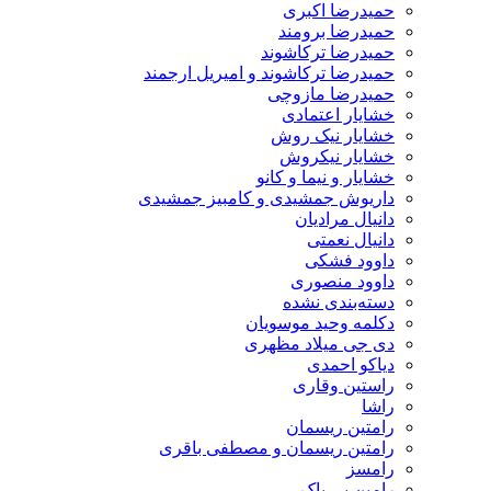
حمیدرضا اکبری
حمیدرضا برومند
حمیدرضا ترکاشوند
حمیدرضا ترکاشوند و امیریل ارجمند
حمیدرضا مازوچی
خشایار اعتمادی
خشایار نیک روش
خشایار نیکروش
خشایار و نیما و کانو
داریوش جمشیدی و کامبیز جمشیدی
دانیال مرادیان
دانیال نعمتی
داوود فشکی
داوود منصوری
دسته‌بندی نشده
دکلمه وحید موسویان
دی جی میلاد مظهری
دیاکو احمدی
راستین وقاری
راشا
رامتین ریسمان
رامتین ریسمان و مصطفی باقری
رامسز
رامین بی باک