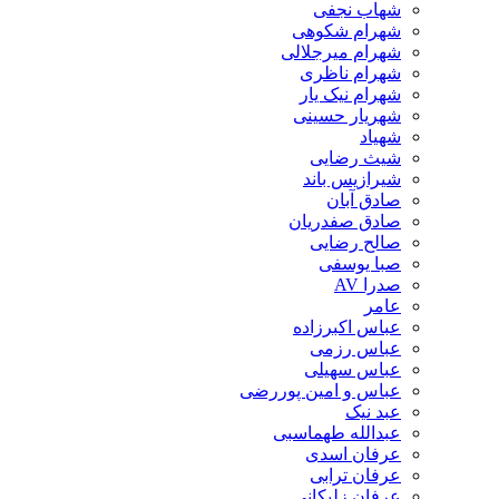
شهاب نجفی
شهرام شکوهی
شهرام میرجلالی
شهرام ناظری
شهرام نیک یار
شهریار حسینی
شهیاد
شیث رضایی
شیرازیس باند
صادق آبان
صادق صفدریان
صالح رضایی
صبا یوسفی
صدرا AV
عامر
عباس اکبرزاده
عباس رزمی
عباس سهیلی
عباس و امین پوررضی
عبد نیک
عبدالله طهماسبی‎
عرفان اسدی
عرفان ترابی
عرفان زلیکانی