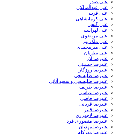
علی صدر
علی عبدالمالکی
علی قریبی
علی کرمانشاهی
علی گنجی
علی لهراسبی
علی مرتضوی
علی ملک پور
علی میرمحمدی
علی نظریان
علیرضا آذر
علیرضا حسینی
علیرضا روزگار
علیرضا طلیسچی
علیرضا طلیسچی و سعید آتانی
علیرضا ظریف
علیرضا عباسی
علیرضا قاضی
علیرضا قربانی
علیرضا قنبر
علیرضا لاجوردی
علیرضا منصوری فرد
علیرضا مهدیان
علیرضا مهرکام