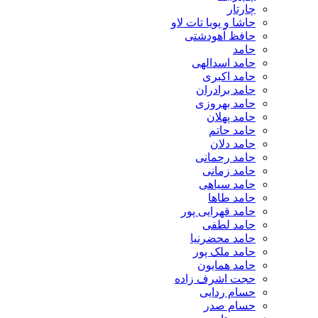
چارتار
حاشا و پویا تات لاو
حافظ آهودشتی
حامد
حامد اسدالهی
حامد اکبری
حامد برادران
حامد بهروزی
حامد پهلان
حامد حاتم
حامد دلان
حامد رحمانی
حامد زمانی
حامد سیاهی
حامد طاها
حامد قهرایی پور
حامد لطفی
حامد محضرنیا
حامد ملک پور
حامد همایون
حجت اشرف زاده
حسام ردایی
حسام صدر