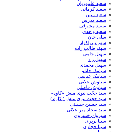
سعید علیپوریان
سعید کرمانی
سعید متین
سعید مدرس
سعید مشرقی
سعید واحدی
سلی خان
سهراب پاکزاد
سهند طالب زاده
سهیل جامی
سهیل راد
سهیل محمدی
سیامک خانلو
سیامک عباسی
سیاوش علایی
سیاوش فاضلی
سید حجّت نبوی منش «کاوه»
سید حجت نبوی منش ( کاوه )
سید حسین حسینى
سید سجاد میر علائی
سیروان خسروی
سینا پرپری
سینا حجازی