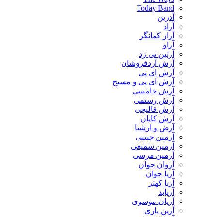
Today Band
آدرین
آراد
آراز کمانگر
آراو
آرتین تی زد
آرش آردفروشان
آرش ای پی
آرش ای پی و مسیح
آرش خامسی
آرش رستمی
آرش قالیچی
آرش کایان
​آرض و ارشیا
آرمین حبیبی
آرمین سمیعی
آرمین مرسی
آروان جوان
آریا جوان
آریا کهتر
آریابد
آریان موسوی
آرین یاری