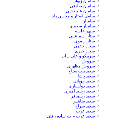
سامان زیوار
سامان صادقی
سامان علیبخشی
سامی استار و محسن راد
سامیار
سامیار سعیدی
سپهر خلسه
ستار اسماعیلی
ستار رضوی
سجاد حاتمی
سجاد خیری
سرپیکو و علی سان
سروش
سروش مظهری
سعید بیت سیاح
سعید پاشا
سعید چوپانی
سعید ذولفقاری
سعید رشید امیری
سعید رهنمافر
سعید ساینس
سعید سراج
سعید عرب
سعید عرب – چه ساده رفتی