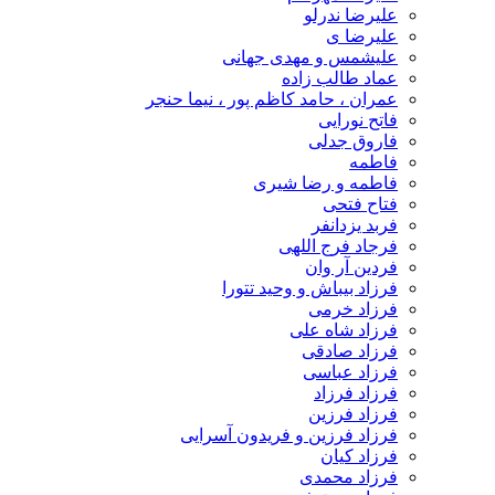
علیرضا ندرلو
علیرضا ی
علیشمس و مهدی جهانی
عماد طالب زاده
عمران ، حامد کاظم پور ، نیما حنجر
فاتح نورایی
فاروق جدلی
فاطمه
فاطمه و رضا شیری
فتاح فتحی
فربد یزدانفر
فرجاد فرج اللهی
فردین آر وان
فرزاد بیباش و وحید تتورا
فرزاد خرمی
فرزاد شاه علی
فرزاد صادقی
فرزاد عباسی
فرزاد فرزاد
فرزاد فرزین
فرزاد فرزین و فریدون آسرایی
فرزاد کیان
فرزاد محمدی