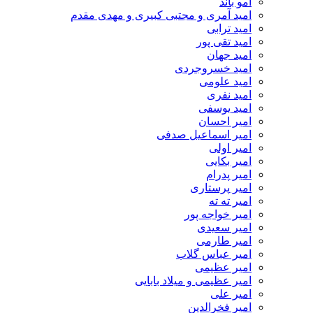
امو باند
امید آمری و مجتبی کبیری و مهدى مقدم
امید ترابی
امید تقی پور
امید جهان
امید خسروجردی
امید علومی
امید نفری
امید یوسفی
امیر احسان
امیر اسماعیل صدفی
امیر اولی
امیر بکایی
امیر پدرام
امیر پرستاری
امیر ته ته
امیر خواجه پور
امیر سعیدی
امیر طارمی
امیر عباس گلاب
امیر عظیمی
امیر عظیمی و میلاد بابایی
امیر علی
امیر فخرالدین