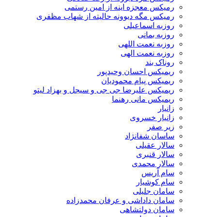
رمیکس معجزه اینه از امین رستمی
رمیکس مگه دیوونه حالیته از شهاب مظفری
روزبه اسماعیلی
روزبه بمانی
روزبه نعمت اللهی
روزبه نعمت الهی
روناک بند
ریمیکس احسان وحیدپور
ریمیکس پیام محمودیان
ریمیکس علیرضا جی جی و سیجل و بهزاد لیتو
ریمیکس مانی رهنما
زانیار
زانیار خسروی
زیر صفر
ساسان شفانژاد
سالار عقیلی
سالار قنبری
سالار محمدی
سام آریس
سام کوشیار
سامان جلیلی
سامان داداشی و عرفان محمدزاده
سامان دولتشاهی