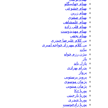
بهنام جهانبیگلو
بهنام خشوعی
بهنام زرین
بهنام صفوی
بهنام علمشاهی
بهنام قلی زاده
بهنام مهدیدوست
بهنام نجفی
بی کلام علیرضا حیدری
بی کلام مهرزاد خواجه امیری
بیات
بیژن رزم خواه
پاز
پازل باند
پدرام بهزادی
پرواز
پرویز پرستویی
پژمان موسوی
پژمان مینویی
پوریا Kz
پوریا بارجینی
پوریا حیدری
پوریا زادخوست