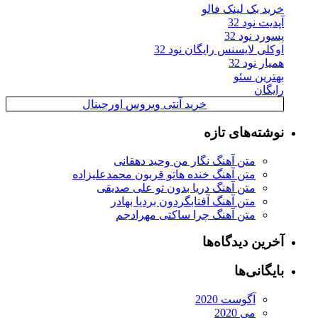
ید بک لینک فالو
یت نود 32
رد نود 32
کلی لایسنس رایگان نود 32
ار نود 32
ترین سئو
یگان
خرید آنتی ویروس اورجینال
شته‌های تازه
متن آهنگ نگار من وحید دهقانی
متن آهنگ خنده هاتو قربون محمدعلیزاده
متن آهنگ دریا بدون تو علی صدیقی
متن آهنگ آفتابگردون بردیا بهادر
متن آهنگ چرا ساکتی مهرادجم
رین دیدگاه‌ها
یگانی‌ها
آگوست 2020
می 2020