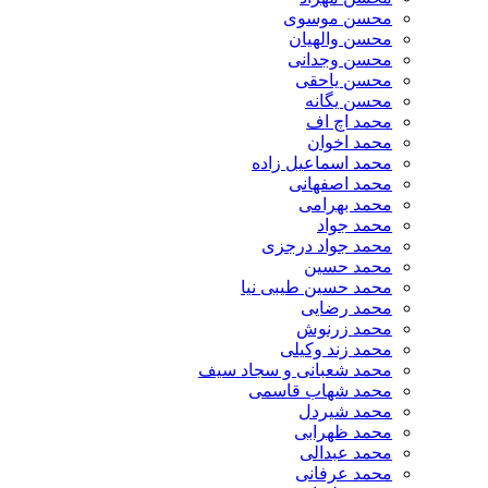
محسن موسوی
محسن والهیان
محسن وجدانی
محسن یاحقی
محسن یگانه
محمد اچ اف
محمد اخوان
محمد اسماعیل زاده
محمد اصفهانی
محمد بهرامی
محمد جواد
محمد جواد درجزی
محمد حسین
محمد حسین طیبی نیا
محمد رضایی
محمد زرنوش
محمد زند وکیلی
محمد شعبانی و سجاد سیف
محمد شهاب قاسمی
​محمد شیردل
محمد ظهرابی
محمد عبدالی
محمد عرفانی