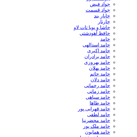
جواد فیض
جواد قسمت
چاپار بند
چارتار
حاشا و پویا تات لاو
حافظ آهودشتی
حامد
حامد اسدالهی
حامد اکبری
حامد برادران
حامد بهروزی
حامد پهلان
حامد حاتم
حامد دلان
حامد رحمانی
حامد زمانی
حامد سیاهی
حامد طاها
حامد قهرایی پور
حامد لطفی
حامد محضرنیا
حامد ملک پور
حامد همایون