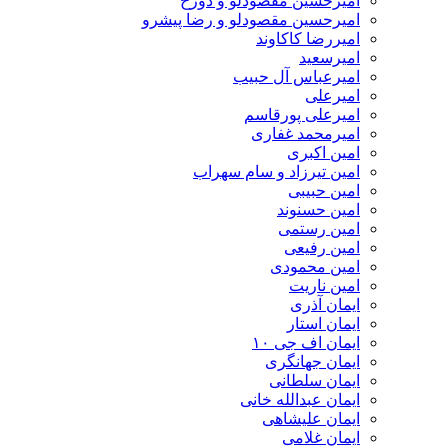
امیرحسین مقصودلو و دوزخ
امیرحسین مقصودلو و رضا پیشرو
امیررضا کاکاوند
امیرسعید
امیرعباس آل حبیب
امیرعلی
امیرعلی پورقاسم
امیرمحمد غفاری
امین اکبری
امین تیرزاد و سام سهراب
امین حبیبی
امین حسنوند
امین رستمی
امین رفیعی
امین محمودی
امین ناریت
ایمان آذری
ایمان استار
ایمان اف جی ۱۰
ایمان جهانگری
ایمان سلطانی
ایمان عبدالله خانی
ایمان علیشاهی
ایمان غلامی