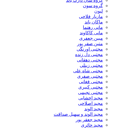
گروه سان دارک باند
گروه سون
لیون
مازیار فلاحی
ماکان باند
مانی رهنما
مانی کاکاوند
مبین جعفری
متین صفر پور
مجتبی اورنگی
مجتبی دل زنده
مجتبی دهقانی
مجتبی زینلی
مجتبی شاه علی
مجتبی صفری
مجتبی فغانی
مجتبی کبیری
مجتبی نجیمی
مجید اخشابی
مجید اصلاحی
مجید الوند‎
مجید الوند و سهیل صداقت
مجید جعفر پور
مجید حائری