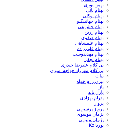
بهمن نوری
بهنام بانی
بهنام توکلی
بهنام جهانبیگلو
بهنام خشوعی
بهنام زرین
بهنام صفوی
بهنام علمشاهی
بهنام قلی زاده
بهنام مهدیدوست
بهنام نجفی
بی کلام علیرضا حیدری
بی کلام مهرزاد خواجه امیری
بیات
بیژن رزم خواه
پاز
پازل باند
پدرام بهزادی
پرواز
پرویز پرستویی
پژمان موسوی
پژمان مینویی
پوریا Kz