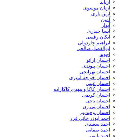
آریابد
آریان موسوی
آرین یاری
آمین
آیدار
آیسا حیدری
آیکان رفیعی
ابراهیم چاردولی
ابوالفضل صالحی
اجوید
احسان اراتو
احسان پیوندی
احسان تهرانچی
احسان خواجه امیری
احسان غیبی
احسان کاکا و مهدی کاکازاده
احسان کریمی
احسان ناجی
احسان نی زن
احسان وحیدپور
احمد ابوذر خانی فرد
احمد سعیدی
احمد صفایی
احمد نایبی