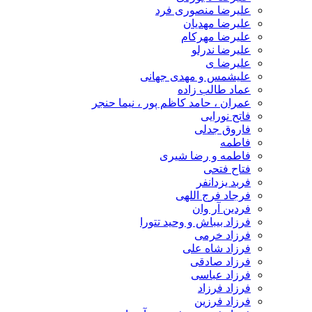
علیرضا منصوری فرد
علیرضا مهدیان
علیرضا مهرکام
علیرضا ندرلو
علیرضا ی
علیشمس و مهدی جهانی
عماد طالب زاده
عمران ، حامد کاظم پور ، نیما حنجر
فاتح نورایی
فاروق جدلی
فاطمه
فاطمه و رضا شیری
فتاح فتحی
فربد یزدانفر
فرجاد فرج اللهی
فردین آر وان
فرزاد بیباش و وحید تتورا
فرزاد خرمی
فرزاد شاه علی
فرزاد صادقی
فرزاد عباسی
فرزاد فرزاد
فرزاد فرزین