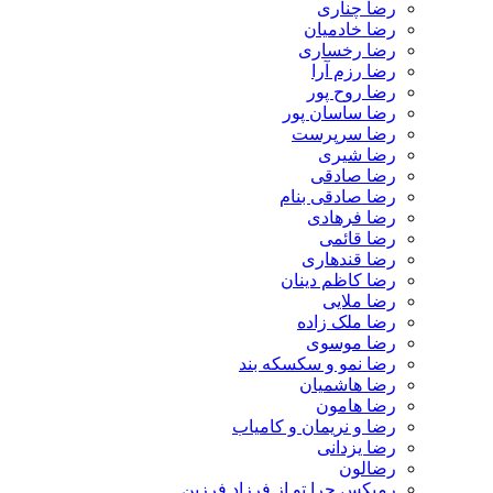
رضا چناری
رضا خادمیان
رضا رخساری
رضا رزم آرا
رضا روح پور
رضا ساسان پور
رضا سرپرست
رضا شیری
رضا صادقی
رضا صادقی بنام
رضا فرهادی
رضا قائمی
رضا قندهاری
رضا کاظم دینان
رضا ملایی
رضا ملک زاده
رضا موسوی
رضا نمو و سکسکه بند
رضا هاشمیان
رضا هامون
رضا و نریمان و کامیاب
رضا یزدانی
رضالون
رمیکس چرا تو از فرزاد فرزین