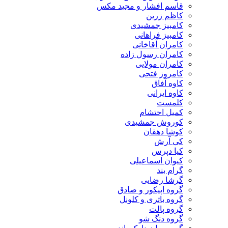
قاسم افشار و مجید مکس
کاظم زرین
کامبیز جمشیدی
کامبیز فراهانی
کامران آقاخانی
کامران رسول زاده
کامران مولایی
کامروز فتحی
کاوه آفاق
کاوه ایرانی
کلمست
کمیل احتشام
کوروش جمشیدی
کوشا دهقان
کی آرش
کیا دپرس
کیوان اسماعیلی
گرام بند
گرشا رضایی
گروه اپیکور و صادق
گروه باتری و کلونل
گروه پالت
گروه دنگ شو