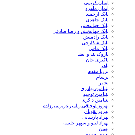
ایمان کریمی
ایمان ماهرو
بابک ارجمند
بابک جاهدی
بابک جهانبخش
بابک جهانبخش و رضا صادقی
بابک رادمنش
بابک شکارچی
بابک مافی
باروک بند و ایضا
باکتری خان
باهر
بردیا مقدم
برسام
بشیر
بنیامین بهادری
بنیامین توحید
بنیامین ذاکری
بهروز اوجاقی و امیرعزیز میرزاده
بهروز نقویان
بهزاد پارسایی
بهزاد لیتو و سپهر خلسه
بهمن
بهمن احمدی