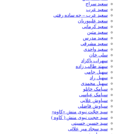
سعید سراج
سعید عرب
سعید عرب – چه ساده رفتی
سعید علیپوریان
سعید کرمانی
سعید متین
سعید مدرس
سعید مشرقی
سعید واحدی
سلی خان
سهراب پاکزاد
سهند طالب زاده
سهیل جامی
سهیل راد
سهیل محمدی
سیامک خانلو
سیامک عباسی
سیاوش علایی
سیاوش فاضلی
سید حجّت نبوی منش «کاوه»
سید حجت نبوی منش ( کاوه )
سید حسین حسینى
سید سجاد میر علائی