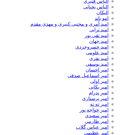
الیاس قنبرى
الیاس یحیایی
الیکان
امو باند
امید آمری و مجتبی کبیری و مهدى مقدم
امید ترابی
امید تقی پور
امید جهان
امید خسروجردی
امید علومی
امید نفری
امید یوسفی
امیر احسان
امیر اسماعیل صدفی
امیر اولی
امیر بکایی
امیر پدرام
امیر پرستاری
امیر ته ته
امیر خواجه پور
امیر سعیدی
امیر طارمی
امیر عباس گلاب
امیر عظیمی