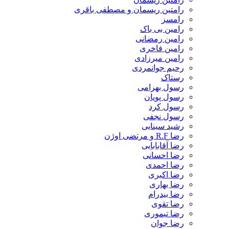
رامتین ریسمان و مصطفی باقری
رامسز
رامین بی باک
رامین رمضانی
رامین فاخری
رامین میرزادی
رحیم جوانمردی
رستاک
رسول بهرامی
رسول پویان
رسول کرد
رسول نجفی
رشید سینایی
رضا R.F و مرتضی اوژن
رضا آقابابایی
رضا احسانی
رضا احمدی
رضا اکبری
رضا بهاری
رضا بیدرام
رضا تقوی
رضا تیموری
رضا جوان