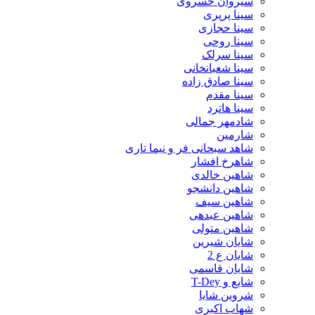
سیروان خسروی
سینا پرپری
سینا حجازی
سینا روحی
سینا سرلک
سینا شعبانخانی
سینا صادق زاده
سینا مقدم
سینا هاترد
شادمهر جمالی
شارمین
شاهد سبحانی فر و نیما تاری
شاهرخ افشار
شاهین خالدی
شاهین دانشجو
شاهین سیف
شاهین عبدهی
شاهین متولی
شایان شیرین
شایان ع 2
شایان قاسمی
شایع و T-Dey
شروین شایا
شهاب اکبری