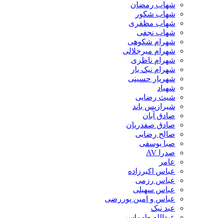
شهاب رمضان
شهاب شکور
شهاب مظفری
شهاب نجفی
شهرام شکوهی
شهرام میرجلالی
شهرام ناظری
شهرام نیک یار
شهریار حسینی
شهیاد
شیث رضایی
شیرازیس باند
صادق آبان
صادق صفدریان
صالح رضایی
صبا یوسفی
صدرا AV
عامر
عباس اکبرزاده
عباس رزمی
عباس سهیلی
عباس و امین پوررضی
عبد نیک
عبدالله طهماسبی‎