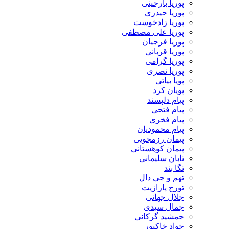
پوریا بارجینی
پوریا حیدری
پوریا زادخوست
پوریا علی مصطفی
پوریا فرجیان
پوریا قربانی
پوریا گرامی
پوریا نصری
پویا بیاتی
پویان کرد
پیام دلپسند
پیام فتحی
پیام فخری
پیام محمودیان
پیمان رزمجویی
پیمان کوهستانی
تابان سلیمانی
تگا بند
تهم و جی دال
تورج پارازیت
جلال جهانی
جمال سیدی
جمشید گرکانی
جواد خاکپور