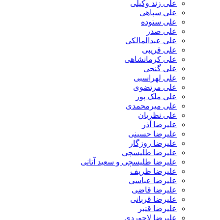
علی زند وکیلی
علی سپاهی
علی ستوده
علی صدر
علی عبدالمالکی
علی قریبی
علی کرمانشاهی
علی گنجی
علی لهراسبی
علی مرتضوی
علی ملک پور
علی میرمحمدی
علی نظریان
علیرضا آذر
علیرضا حسینی
علیرضا روزگار
علیرضا طلیسچی
علیرضا طلیسچی و سعید آتانی
علیرضا ظریف
علیرضا عباسی
علیرضا قاضی
علیرضا قربانی
علیرضا قنبر
علیرضا لاجوردی