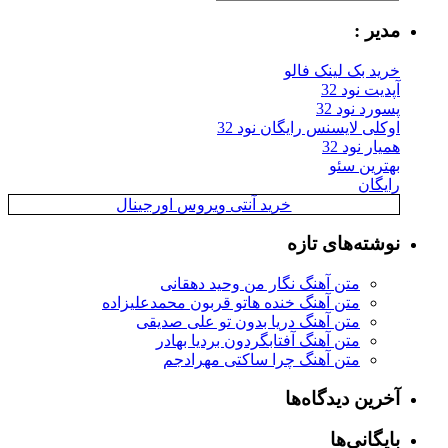
یر :
ید بک لینک فالو
یت نود 32
رد نود 32
کلی لایسنس رایگان نود 32
ار نود 32
ترین سئو
یگان
خرید آنتی ویروس اورجینال
شته‌های تازه
متن آهنگ نگار من وحید دهقانی
متن آهنگ خنده هاتو قربون محمدعلیزاده
متن آهنگ دریا بدون تو علی صدیقی
متن آهنگ آفتابگردون بردیا بهادر
متن آهنگ چرا ساکتی مهرادجم
رین دیدگاه‌ها
یگانی‌ها