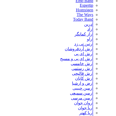
Emo Band
Espertip
Homxigen
The Ways
Today Band
آدرین
آراد
آراز کمانگر
آراو
آرتین تی زد
آرش آردفروشان
آرش ای پی
آرش ای پی و مسیح
آرش خامسی
آرش رستمی
آرش قالیچی
آرش کایان
​آرض و ارشیا
آرمین حبیبی
آرمین سمیعی
آرمین مرسی
آروان جوان
آریا جوان
آریا کهتر