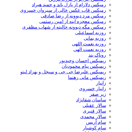
رمیکس دلارام از پازل باند و حمید هیراد
رمیکس قاب عکس خالی از سیروان خسروی
رمیکس مرد دیوونه از رضا صادقی
رمیکس معجزه اینه از امین رستمی
رمیکس مگه دیوونه حالیته از شهاب مظفری
روزبه اسماعیلی
روزبه بمانی
روزبه نعمت اللهی
روزبه نعمت الهی
روناک بند
ریمیکس احسان وحیدپور
ریمیکس پیام محمودیان
ریمیکس علیرضا جی جی و سیجل و بهزاد لیتو
ریمیکس مانی رهنما
زانیار
زانیار خسروی
زیر صفر
ساسان شفانژاد
سالار عقیلی
سالار قنبری
سالار محمدی
سام آریس
سام کوشیار