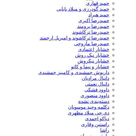
حمید قهاری
حمید گودرزی و میلاد بابایی
حمید هیراد
حمیدرضا اکبری
حمیدرضا برومند
حمیدرضا ترکاشوند
حمیدرضا ترکاشوند و امیریل ارجمند
حمیدرضا مازوچی
خشایار اعتمادی
خشایار نیک روش
خشایار نیکروش
خشایار و نیما و کانو
داریوش جمشیدی و کامبیز جمشیدی
دانیال مرادیان
دانیال نعمتی
داوود فشکی
داوود منصوری
دسته‌بندی نشده
دکلمه وحید موسویان
دی جی میلاد مظهری
دیاکو احمدی
راستین وقاری
راشا
رامتین ریسمان