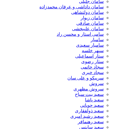
سامان جلیلی
سامان داداشی و عرفان محمدزاده
سامان دولتشاهی
سامان زیوار
سامان صادقی
سامان علیبخشی
سامی استار و محسن راد
سامیار
سامیار سعیدی
سپهر خلسه
ستار اسماعیلی
ستار رضوی
سجاد حاتمی
سجاد خیری
سرپیکو و علی سان
سروش
سروش مظهری
سعید بیت سیاح
سعید پاشا
سعید چوپانی
سعید ذولفقاری
سعید رشید امیری
سعید رهنمافر
سعید ساینس