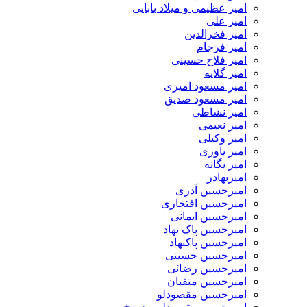
امیر عظیمی و میلاد بابایی
امیر علی
امیر فخرالدین
امیر فرجام
امیر فلاح حسینی
امیر گلایه
امیر مسعود امیری
امیر مسعود صدیق
امیر نشاطی
امیر نعیمی
امیر وکیلی
امیر یاوری
امیر یگانه
امیربهادر
امیرحسین آذری
امیرحسین افتخاری
امیرحسین ایمانی
امیرحسین پاک نهاد
امیرحسین پاکنهاد
امیرحسین حسینی
امیرحسین رضائی
امیرحسین متقیان
امیرحسین مقصودلو