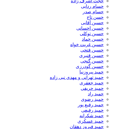
حجت اشرف زاده
حسام ردایی
حسام صدر
حسن تاج
حسین آقایی
حسین احسانی
حسین توکلی
حسین حماد
حسین غربت خواه
حسین فتحی
حسین قنبری
حسین گنجی
حسین گودرزی
حمید پیروزنیا
حمید تهرانی و مهدی نبی زاده
حمید جعفری
حمید حریفی
حمید راد
حمید رضوی
حمید رفیع پور
حمید رفیعی
حمید شکرانه
حمید عسکری
حمید فیروز دهقان