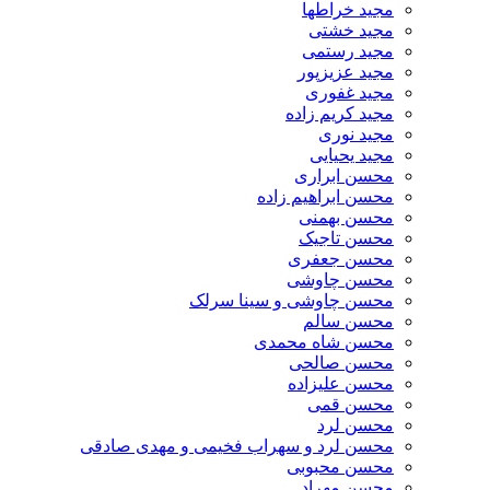
مجید خراطها
مجید خشتی
مجید رستمی
مجید عزیزپور
مجید غفوری
مجید کریم زاده
مجید نوری
مجید یحیایی
محسن ابراری
محسن ابراهیم زاده
محسن بهمنی
محسن تاجیک
محسن جعفری
محسن چاوشی
محسن چاوشی و سینا سرلک
محسن سالم
محسن شاه محمدی
محسن صالحی
محسن علیزاده
محسن قمی
محسن لرد
محسن لرد و سهراب فخیمی و مهدی صادقی
محسن محبوبی
محسن مهراد