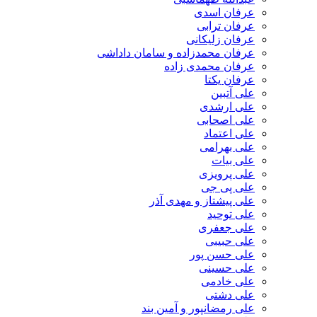
عرفان اسدی
عرفان ترابی
عرفان زلیکانی
عرفان محمدزاده و سامان داداشی
عرفان محمدی زاده
عرفان یکتا
علی آتبین
علی ارشدی
علی اصحابی
علی اعتماد
علی بهرامی
علی بیات
علی پرویزی
علی پی جی
علی پیشتاز و مهدی آذر
علی توحید
علی جعفری
علی حبیبی
علی حسن پور
علی حسینی
علی خادمی
علی دشتی
علی رمضانپور و آمین بند