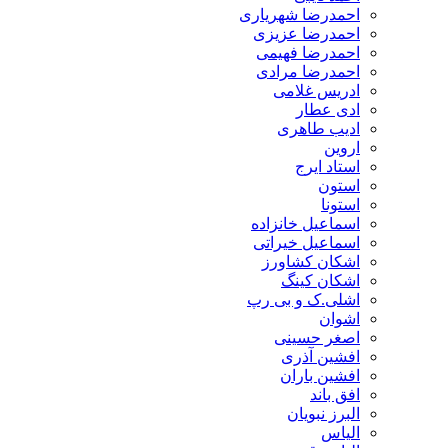
احمدرضا شهریاری
احمدرضا عزیزی
احمدرضا فهیمی
احمدرضا مرادی
ادریس غلامی
ادی عطار
ادیب طاهری
اروین
استاد ایرج
استون
استونا
اسماعیل خانزاده
اسماعیل خیراتی
اشکان کشاورز
اشکان کینگ
اشلی.ک و بی رپ
اشوان
اصغر حسینی
افشین آذری
افشین باران
افق باند
البرز نبویان
الیاس