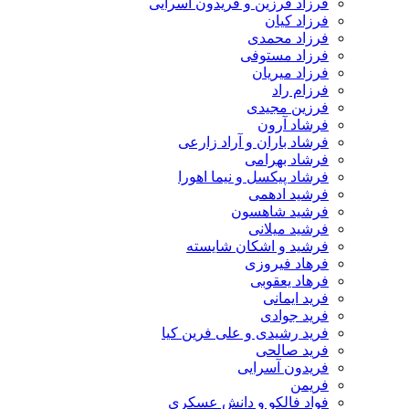
فرزاد فرزین و فریدون آسرایی
فرزاد کیان
فرزاد محمدی
فرزاد مستوفی
فرزاد میریان
فرزام راد
فرزین مجیدی
فرشاد آرون
فرشاد باران و آراد زارعی
فرشاد بهرامی
فرشاد پیکسل و نیما اهورا
فرشید ادهمی
فرشید شاهسون
فرشید میلانی
فرشید و اشکان شایسته
فرهاد فیروزی
فرهاد یعقوبی
فرید ایمانی
فرید جوادی
فرید رشیدی و علی فرین کیا
فرید صالحی
فریدون آسرایی
فریمن
فواد فالکو و دانش عسکری