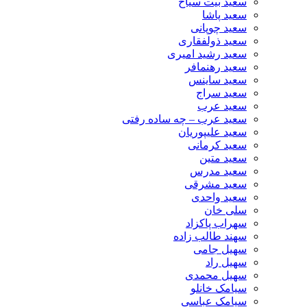
سعید بیت سیاح
سعید پاشا
سعید چوپانی
سعید ذولفقاری
سعید رشید امیری
سعید رهنمافر
سعید ساینس
سعید سراج
سعید عرب
سعید عرب – چه ساده رفتی
سعید علیپوریان
سعید کرمانی
سعید متین
سعید مدرس
سعید مشرقی
سعید واحدی
سلی خان
سهراب پاکزاد
سهند طالب زاده
سهیل جامی
سهیل راد
سهیل محمدی
سیامک خانلو
سیامک عباسی