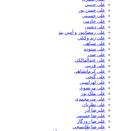
علی حبیبی
علی حسن پور
علی حسینی
علی خادمی
علی دشتی
علی رمضانپور و آمین بند
علی زند وکیلی
علی سپاهی
علی ستوده
علی صدر
علی عبدالمالکی
علی قریبی
علی کرمانشاهی
علی گنجی
علی لهراسبی
علی مرتضوی
علی ملک پور
علی میرمحمدی
علی نظریان
علیرضا آذر
علیرضا حسینی
علیرضا روزگار
علیرضا طلیسچی