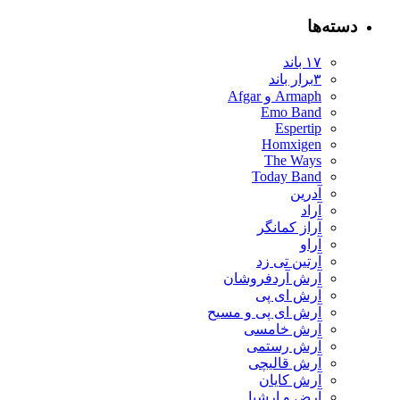
دسته‌ها
۱۷ باند
۳برار باند
Armaph و Afgar
Emo Band
Espertip
Homxigen
The Ways
Today Band
آدرین
آراد
آراز کمانگر
آراو
آرتین تی زد
آرش آردفروشان
آرش ای پی
آرش ای پی و مسیح
آرش خامسی
آرش رستمی
آرش قالیچی
آرش کایان
​آرض و ارشیا