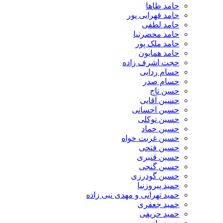
حامد طاها
حامد قهرایی پور
حامد لطفی
حامد محضرنیا
حامد ملک پور
حامد همایون
حجت اشرف زاده
حسام ردایی
حسام صدر
حسن تاج
حسین آقایی
حسین احسانی
حسین توکلی
حسین حماد
حسین غربت خواه
حسین فتحی
حسین قنبری
حسین گنجی
حسین گودرزی
حمید پیروزنیا
حمید تهرانی و مهدی نبی زاده
حمید جعفری
حمید حریفی