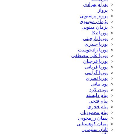
پدرام بهزادی
پرواز
پرویز پرستویی
پژمان موسوی
پژمان مینویی
پوریا Kz
پوریا بارجینی
پوریا حیدری
پوریا زادخوست
پوریا علی مصطفی
پوریا فرجیان
پوریا قربانی
پوریا گرامی
پوریا نصری
پویا بیاتی
پویان کرد
پیام دلپسند
پیام فتحی
پیام فخری
پیام محمودیان
پیمان رزمجویی
پیمان کوهستانی
تابان سلیمانی