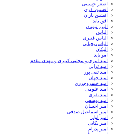
اصغر حسینی
افشین آذری
افشین باران
افق باند
البرز نبویان
الیاس
الیاس قنبرى
الیاس یحیایی
الیکان
امو باند
امید آمری و مجتبی کبیری و مهدى مقدم
امید ترابی
امید تقی پور
امید جهان
امید خسروجردی
امید علومی
امید نفری
امید یوسفی
امیر احسان
امیر اسماعیل صدفی
امیر اولی
امیر بکایی
امیر پدرام