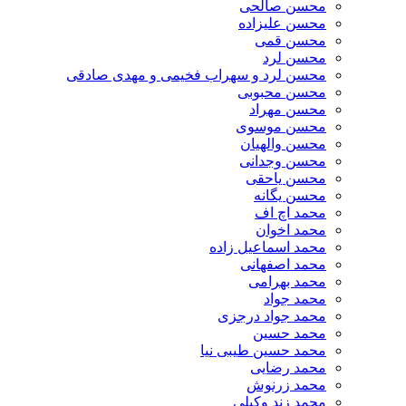
محسن صالحی
محسن علیزاده
محسن قمی
محسن لرد
محسن لرد و سهراب فخیمی و مهدی صادقی
محسن محبوبی
محسن مهراد
محسن موسوی
محسن والهیان
محسن وجدانی
محسن یاحقی
محسن یگانه
محمد اچ اف
محمد اخوان
محمد اسماعیل زاده
محمد اصفهانی
محمد بهرامی
محمد جواد
محمد جواد درجزی
محمد حسین
محمد حسین طیبی نیا
محمد رضایی
محمد زرنوش
محمد زند وکیلی