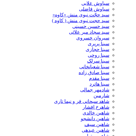
سیاوش علایی
سیاوش فاضلی
سید حجّت نبوی منش «کاوه»
سید حجت نبوی منش ( کاوه )
سید حسین حسینى
سید سجاد میر علائی
سیروان خسروی
سینا پرپری
سینا حجازی
سینا روحی
سینا سرلک
سینا شعبانخانی
سینا صادق زاده
سینا مقدم
سینا هاترد
شادمهر جمالی
شارمین
شاهد سبحانی فر و نیما تاری
شاهرخ افشار
شاهین خالدی
شاهین دانشجو
شاهین سیف
شاهین عبدهی
شاهین متولی