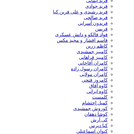
فرید ایمانی
فرید جوادی
فرید رشیدی و علی فرین کیا
فرید صالحی
فریدون آسرایی
فریمن
فواد فالکو و دانش عسکری
قاسم افشار و مجید مکس
کاظم زرین
کامبیز جمشیدی
کامبیز فراهانی
کامران آقاخانی
کامران رسول زاده
کامران مولایی
کامروز فتحی
کاوه آفاق
کاوه ایرانی
کلمست
کمیل احتشام
کوروش جمشیدی
کوشا دهقان
کی آرش
کیا دپرس
کیوان اسماعیلی