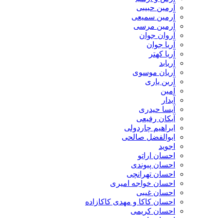
آرمین حبیبی
آرمین سمیعی
آرمین مرسی
آروان جوان
آریا جوان
آریا کهتر
آریابد
آریان موسوی
آرین یاری
آمین
آیدار
آیسا حیدری
آیکان رفیعی
ابراهیم چاردولی
ابوالفضل صالحی
اجوید
احسان اراتو
احسان پیوندی
احسان تهرانچی
احسان خواجه امیری
احسان غیبی
احسان کاکا و مهدی کاکازاده
احسان کریمی