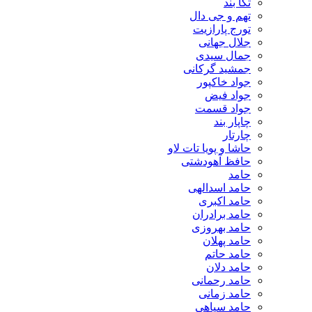
تگا بند
تهم و جی دال
تورج پارازیت
جلال جهانی
جمال سیدی
جمشید گرکانی
جواد خاکپور
جواد فیض
جواد قسمت
چاپار بند
چارتار
حاشا و پویا تات لاو
حافظ آهودشتی
حامد
حامد اسدالهی
حامد اکبری
حامد برادران
حامد بهروزی
حامد پهلان
حامد حاتم
حامد دلان
حامد رحمانی
حامد زمانی
حامد سیاهی