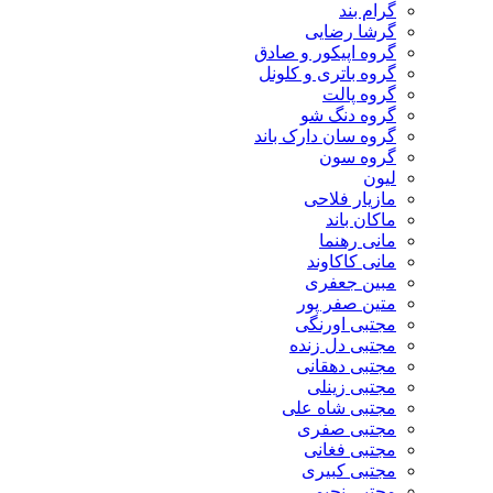
گرام بند
گرشا رضایی
گروه اپیکور و صادق
گروه باتری و کلونل
گروه پالت
گروه دنگ شو
گروه سان دارک باند
گروه سون
لیون
مازیار فلاحی
ماکان باند
مانی رهنما
مانی کاکاوند
مبین جعفری
متین صفر پور
مجتبی اورنگی
مجتبی دل زنده
مجتبی دهقانی
مجتبی زینلی
مجتبی شاه علی
مجتبی صفری
مجتبی فغانی
مجتبی کبیری
مجتبی نجیمی