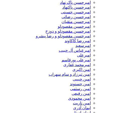
امیرحسین پاک نهاد
امیرحسین پاکنهاد
امیرحسین حسینی
امیرحسین رضائی
امیرحسین متقیان
امیرحسین مقصودلو
امیرحسین مقصودلو و دوزخ
امیرحسین مقصودلو و رضا پیشرو
امیررضا کاکاوند
امیرسعید
امیرعباس آل حبیب
امیرعلی
امیرعلی پورقاسم
امیرمحمد غفاری
امین اکبری
امین تیرزاد و سام سهراب
امین حبیبی
امین حسنوند
امین رستمی
امین رفیعی
امین محمودی
امین ناریت
ایمان آذری
ایمان استار