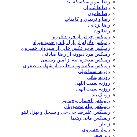
رضا نمو و سکسکه بند
رضا هاشمیان
رضا هامون
رضا و نریمان و کامیاب
رضا یزدانی
رضالون
رمیکس چرا تو از فرزاد فرزین
رمیکس دلارام از پازل باند و حمید هیراد
رمیکس قاب عکس خالی از سیروان خسروی
رمیکس مرد دیوونه از رضا صادقی
رمیکس معجزه اینه از امین رستمی
رمیکس مگه دیوونه حالیته از شهاب مظفری
روزبه اسماعیلی
روزبه بمانی
روزبه نعمت اللهی
روزبه نعمت الهی
روناک بند
ریمیکس احسان وحیدپور
ریمیکس پیام محمودیان
ریمیکس علیرضا جی جی و سیجل و بهزاد لیتو
ریمیکس مانی رهنما
زانیار
زانیار خسروی
زیر صفر