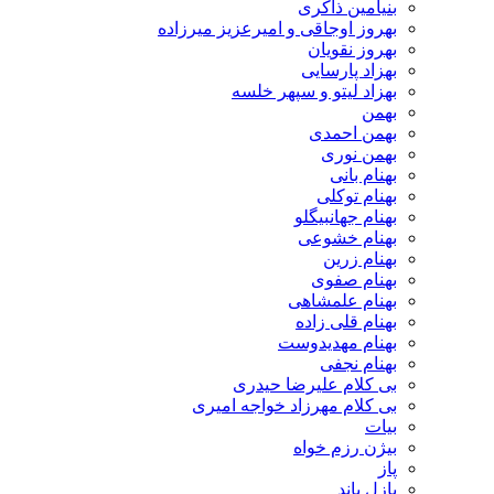
بنیامین ذاکری
بهروز اوجاقی و امیرعزیز میرزاده
بهروز نقویان
بهزاد پارسایی
بهزاد لیتو و سپهر خلسه
بهمن
بهمن احمدی
بهمن نوری
بهنام بانی
بهنام توکلی
بهنام جهانبیگلو
بهنام خشوعی
بهنام زرین
بهنام صفوی
بهنام علمشاهی
بهنام قلی زاده
بهنام مهدیدوست
بهنام نجفی
بی کلام علیرضا حیدری
بی کلام مهرزاد خواجه امیری
بیات
بیژن رزم خواه
پاز
پازل باند