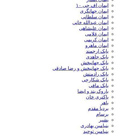
ایمان اف جی ۱۰
ایمان جهانگری
ایمان سلطانی
ایمان عبدالله خانی
ایمان علیشاهی
ایمان غلامی
ایمان کریمی
ایمان ماهرو
بابک ارجمند
بابک جاهدی
بابک جهانبخش
بابک جهانبخش و رضا صادقی
بابک رادمنش
بابک شکارچی
بابک مافی
باروک بند و ایضا
باکتری خان
باهر
بردیا مقدم
برسام
بشیر
بنیامین بهادری
بنیامین توحید