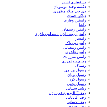
دسته‌بندی نشده
دکلمه وحید موسویان
دی جی میلاد مظهری
دیاکو احمدی
راستین وقاری
راشا
رامتین ریسمان
رامتین ریسمان و مصطفی باقری
رامسز
رامین بی باک
رامین رمضانی
رامین فاخری
رامین میرزادی
رحیم جوانمردی
رستاک
رسول بهرامی
رسول پویان
رسول کرد
رسول نجفی
رشید سینایی
رضا R.F و مرتضی اوژن
رضا آقابابایی
رضا احسانی
رضا احمدی