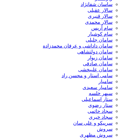
ساسان شفانژاد
سالار عقیلی
سالار قنبری
سالار محمدی
سام آریس
سام کوشیار
سامان جلیلی
سامان داداشی و عرفان محمدزاده
سامان دولتشاهی
سامان زیوار
سامان صادقی
سامان علیبخشی
سامی استار و محسن راد
سامیار
سامیار سعیدی
سپهر خلسه
ستار اسماعیلی
ستار رضوی
سجاد حاتمی
سجاد خیری
سرپیکو و علی سان
سروش
سروش مظهری