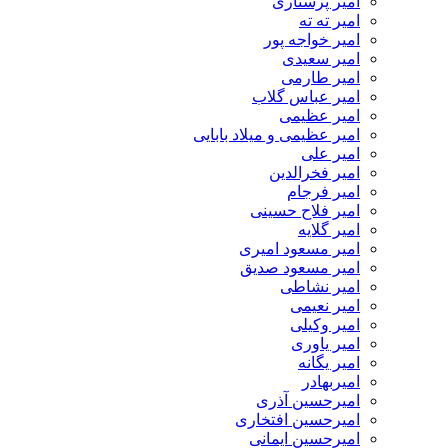
امیر پرستاری
امیر ته ته
امیر خواجه پور
امیر سعیدی
امیر طارمی
امیر عباس گلاب
امیر عظیمی
امیر عظیمی و میلاد بابایی
امیر علی
امیر فخرالدین
امیر فرجام
امیر فلاح حسینی
امیر گلایه
امیر مسعود امیری
امیر مسعود صدیق
امیر نشاطی
امیر نعیمی
امیر وکیلی
امیر یاوری
امیر یگانه
امیربهادر
امیرحسین آذری
امیرحسین افتخاری
امیرحسین ایمانی