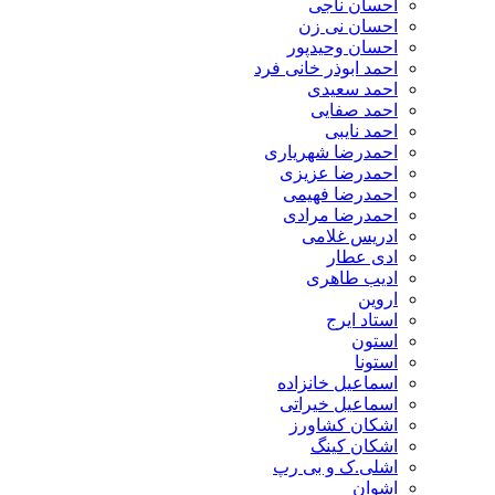
احسان ناجی
احسان نی زن
احسان وحیدپور
احمد ابوذر خانی فرد
احمد سعیدی
احمد صفایی
احمد نایبی
احمدرضا شهریاری
احمدرضا عزیزی
احمدرضا فهیمی
احمدرضا مرادی
ادریس غلامی
ادی عطار
ادیب طاهری
اروین
استاد ایرج
استون
استونا
اسماعیل خانزاده
اسماعیل خیراتی
اشکان کشاورز
اشکان کینگ
اشلی.ک و بی رپ
اشوان