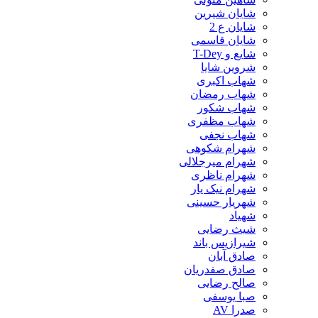
شایان شیرین
شایان ع 2
شایان قاسمی
شایع و T-Dey
شروین شایا
شهاب اکبری
شهاب رمضان
شهاب شکور
شهاب مظفری
شهاب نجفی
شهرام شکوهی
شهرام میرجلالی
شهرام ناظری
شهرام نیک یار
شهریار حسینی
شهیاد
شیث رضایی
شیرازیس باند
صادق آبان
صادق صفدریان
صالح رضایی
صبا یوسفی
صدرا AV