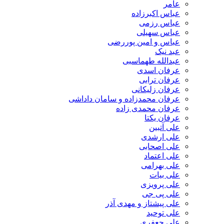
عامر
عباس اکبرزاده
عباس رزمی
عباس سهیلی
عباس و امین پوررضی
عبد نیک
عبدالله طهماسبی‎
عرفان اسدی
عرفان ترابی
عرفان زلیکانی
عرفان محمدزاده و سامان داداشی
عرفان محمدی زاده
عرفان یکتا
علی آتبین
علی ارشدی
علی اصحابی
علی اعتماد
علی بهرامی
علی بیات
علی پرویزی
علی پی جی
علی پیشتاز و مهدی آذر
علی توحید
علی جعفری