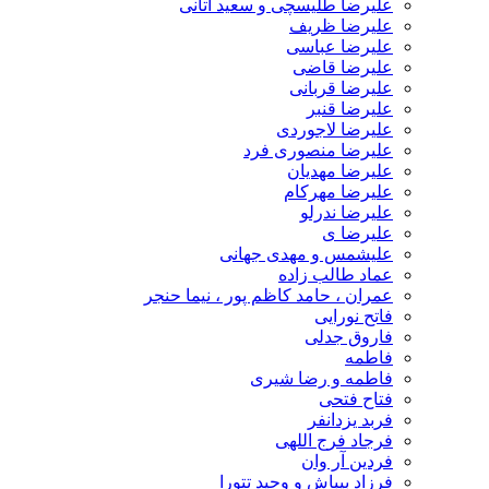
علیرضا طلیسچی و سعید آتانی
علیرضا ظریف
علیرضا عباسی
علیرضا قاضی
علیرضا قربانی
علیرضا قنبر
علیرضا لاجوردی
علیرضا منصوری فرد
علیرضا مهدیان
علیرضا مهرکام
علیرضا ندرلو
علیرضا ی
علیشمس و مهدی جهانی
عماد طالب زاده
عمران ، حامد کاظم پور ، نیما حنجر
فاتح نورایی
فاروق جدلی
فاطمه
فاطمه و رضا شیری
فتاح فتحی
فربد یزدانفر
فرجاد فرج اللهی
فردین آر وان
فرزاد بیباش و وحید تتورا