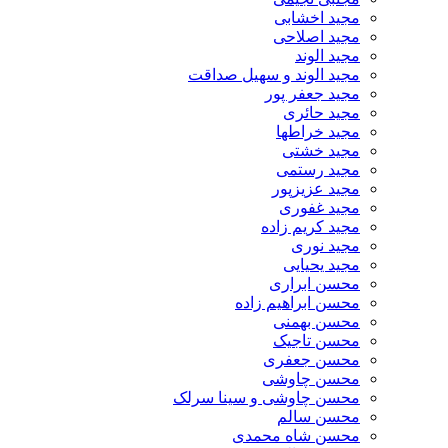
مجید اخشابی
مجید اصلاحی
مجید الوند‎
مجید الوند و سهیل صداقت
مجید جعفر پور
مجید حائری
مجید خراطها
مجید خشتی
مجید رستمی
مجید عزیزپور
مجید غفوری
مجید کریم زاده
مجید نوری
مجید یحیایی
محسن ابراری
محسن ابراهیم زاده
محسن بهمنی
محسن تاجیک
محسن جعفری
محسن چاوشی
محسن چاوشی و سینا سرلک
محسن سالم
محسن شاه محمدی