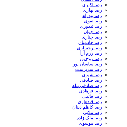
رضا اکبری
رضا بهاری
رضا بیدرام
رضا تقوی
رضا تیموری
رضا جوان
رضا چناری
رضا خادمیان
رضا رخساری
رضا رزم آرا
رضا روح پور
رضا ساسان پور
رضا سرپرست
رضا شیری
رضا صادقی
رضا صادقی بنام
رضا فرهادی
رضا قائمی
رضا قندهاری
رضا کاظم دینان
رضا ملایی
رضا ملک زاده
رضا موسوی