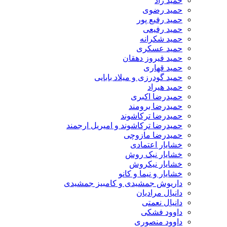
حمید راد
حمید رضوی
حمید رفیع پور
حمید رفیعی
حمید شکرانه
حمید عسکری
حمید فیروز دهقان
حمید قهاری
حمید گودرزی و میلاد بابایی
حمید هیراد
حمیدرضا اکبری
حمیدرضا برومند
حمیدرضا ترکاشوند
حمیدرضا ترکاشوند و امیریل ارجمند
حمیدرضا مازوچی
خشایار اعتمادی
خشایار نیک روش
خشایار نیکروش
خشایار و نیما و کانو
داریوش جمشیدی و کامبیز جمشیدی
دانیال مرادیان
دانیال نعمتی
داوود فشکی
داوود منصوری