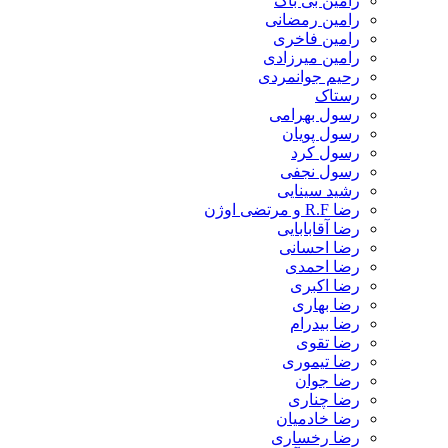
رامین بی باک
رامین رمضانی
رامین فاخری
رامین میرزادی
رحیم جوانمردی
رستاک
رسول بهرامی
رسول پویان
رسول کرد
رسول نجفی
رشید سینایی
رضا R.F و مرتضی اوژن
رضا آقابابایی
رضا احسانی
رضا احمدی
رضا اکبری
رضا بهاری
رضا بیدرام
رضا تقوی
رضا تیموری
رضا جوان
رضا چناری
رضا خادمیان
رضا رخساری