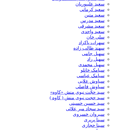
سعید علیپوریان
سعید کرمانی
سعید متین
سعید مدرس
سعید مشرقی
سعید واحدی
سلی خان
سهراب پاکزاد
سهند طالب زاده
سهیل جامی
سهیل راد
سهیل محمدی
سیامک خانلو
سیامک عباسی
سیاوش علایی
سیاوش فاضلی
سید حجّت نبوی منش «کاوه»
سید حجت نبوی منش ( کاوه )
سید حسین حسینى
سید سجاد میر علائی
سیروان خسروی
سینا پرپری
سینا حجازی