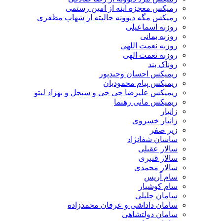
رمیکس معجزه اینه از امین رستمی
رمیکس مگه دیوونه حالیته از شهاب مظفری
روزبه اسماعیلی
روزبه بمانی
روزبه نعمت اللهی
روزبه نعمت الهی
روناک بند
ریمیکس احسان وحیدپور
ریمیکس پیام محمودیان
ریمیکس علیرضا جی جی و سیجل و بهزاد لیتو
ریمیکس مانی رهنما
زانیار
زانیار خسروی
زیر صفر
ساسان شفانژاد
سالار عقیلی
سالار قنبری
سالار محمدی
سام آریس
سام کوشیار
سامان جلیلی
سامان داداشی و عرفان محمدزاده
سامان دولتشاهی