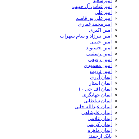
امیرسعید
امیرعباس آل حبیب
امیرعلی
امیرعلی پورقاسم
امیرمحمد غفاری
امین اکبری
امین تیرزاد و سام سهراب
امین حبیبی
امین حسنوند
امین رستمی
امین رفیعی
امین محمودی
امین ناریت
ایمان آذری
ایمان استار
ایمان اف جی ۱۰
ایمان جهانگری
ایمان سلطانی
ایمان عبدالله خانی
ایمان علیشاهی
ایمان غلامی
ایمان کریمی
ایمان ماهرو
بابک ارجمند