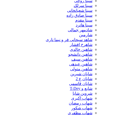
سینا روحی
سینا سرلک
سینا شعبانخانی
سینا صادق زاده
سینا مقدم
سینا هاترد
شادمهر جمالی
شارمین
شاهد سبحانی فر و نیما تاری
شاهرخ افشار
شاهین خالدی
شاهین دانشجو
شاهین سیف
شاهین عبدهی
شاهین متولی
شایان شیرین
شایان ع 2
شایان قاسمی
شایع و T-Dey
شروین شایا
شهاب اکبری
شهاب رمضان
شهاب شکور
شهاب مظفری