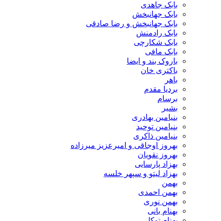
بابک جاهدی
بابک جهانبخش
بابک جهانبخش و رضا صادقی
بابک رادمنش
بابک شکارچی
بابک مافی
باروک بند و ایضا
باکتری خان
باهر
بردیا مقدم
برسام
بشیر
بنیامین بهادری
بنیامین توحید
بنیامین ذاکری
بهروز اوجاقی و امیرعزیز میرزاده
بهروز نقویان
بهزاد پارسایی
بهزاد لیتو و سپهر خلسه
بهمن
بهمن احمدی
بهمن نوری
بهنام بانی
بهنام توکلی