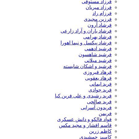
فرزاد مستوفی
فرزاد میریان
فرزام راد
فرزین مجیدی
فرشاد آرون
فرشاد باران و آراد زارعی
فرشاد بهرامی
فرشاد پیکسل و نیما اهورا
فرشید ادهمی
فرشید شاهسون
فرشید میلانی
فرشید و اشکان شایسته
فرهاد فیروزی
فرهاد یعقوبی
فرید ایمانی
فرید جوادی
فرید رشیدی و علی فرین کیا
فرید صالحی
فریدون آسرایی
فریمن
فواد فالکو و دانش عسکری
قاسم افشار و مجید مکس
کاظم زرین
کامبیز جمشیدی