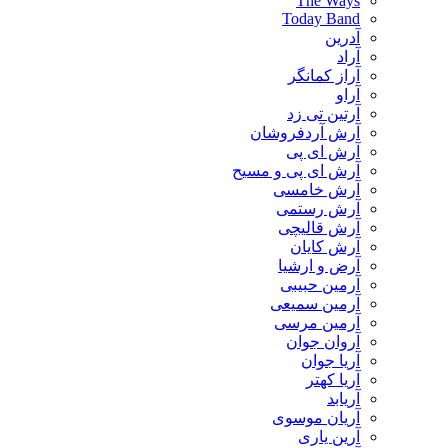
The Ways
Today Band
آدرین
آراد
آراز کمانگر
آراو
آرتین تی زد
آرش آردفروشان
آرش ای پی
آرش ای پی و مسیح
آرش خامسی
آرش رستمی
آرش قالیچی
آرش کایان
​آرض و ارشیا
آرمین حبیبی
آرمین سمیعی
آرمین مرسی
آروان جوان
آریا جوان
آریا کهتر
آریابد
آریان موسوی
آرین یاری