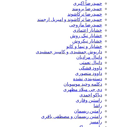
حمیدرضا اکبری
حمیدرضا برومند
حمیدرضا ترکاشوند
حمیدرضا ترکاشوند و امیریل ارجمند
حمیدرضا مازوچی
خشایار اعتمادی
خشایار نیک روش
خشایار نیکروش
خشایار و نیما و کانو
داریوش جمشیدی و کامبیز جمشیدی
دانیال مرادیان
دانیال نعمتی
داوود فشکی
داوود منصوری
دسته‌بندی نشده
دکلمه وحید موسویان
دی جی میلاد مظهری
دیاکو احمدی
راستین وقاری
راشا
رامتین ریسمان
رامتین ریسمان و مصطفی باقری
رامسز