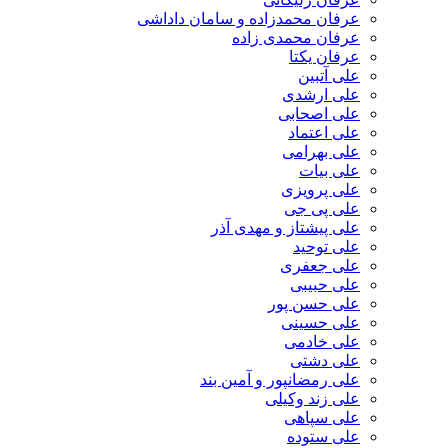
عرفان محمدزاده و سامان داداشی
عرفان محمدی زاده
عرفان یکتا
علی آتبین
علی ارشدی
علی اصحابی
علی اعتماد
علی بهرامی
علی بیات
علی پرویزی
علی پی جی
علی پیشتاز و مهدی آذر
علی توحید
علی جعفری
علی حبیبی
علی حسن پور
علی حسینی
علی خادمی
علی دشتی
علی رمضانپور و آمین بند
علی زند وکیلی
علی سپاهی
علی ستوده