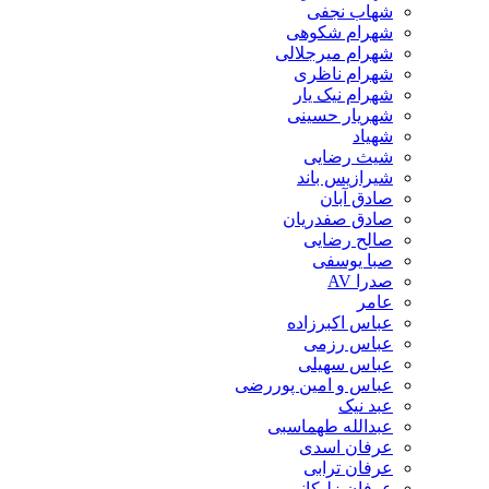
شهاب نجفی
شهرام شکوهی
شهرام میرجلالی
شهرام ناظری
شهرام نیک یار
شهریار حسینی
شهیاد
شیث رضایی
شیرازیس باند
صادق آبان
صادق صفدریان
صالح رضایی
صبا یوسفی
صدرا AV
عامر
عباس اکبرزاده
عباس رزمی
عباس سهیلی
عباس و امین پوررضی
عبد نیک
عبدالله طهماسبی‎
عرفان اسدی
عرفان ترابی
عرفان زلیکانی