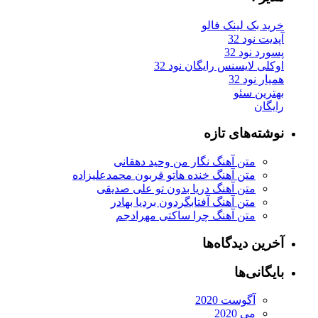
ید بک لینک فالو
یت نود 32
رد نود 32
کلی لایسنس رایگان نود 32
ار نود 32
ترین سئو
یگان
شته‌های تازه
متن آهنگ نگار من وحید دهقانی
متن آهنگ خنده هاتو قربون محمدعلیزاده
متن آهنگ دریا بدون تو علی صدیقی
متن آهنگ آفتابگردون بردیا بهادر
متن آهنگ چرا ساکتی مهرادجم
رین دیدگاه‌ها
یگانی‌ها
آگوست 2020
می 2020