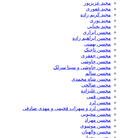
مجید عزیزپور
مجید غفوری
مجید کریم زاده
مجید نوری
مجید یحیایی
محسن ابراری
محسن ابراهیم زاده
محسن بهمنی
محسن تاجیک
محسن جعفری
محسن چاوشی
محسن چاوشی و سینا سرلک
محسن سالم
محسن شاه محمدی
محسن صالحی
محسن علیزاده
محسن قمی
محسن لرد
محسن لرد و سهراب فخیمی و مهدی صادقی
محسن محبوبی
محسن مهراد
محسن موسوی
محسن والهیان
محسن وجدانی