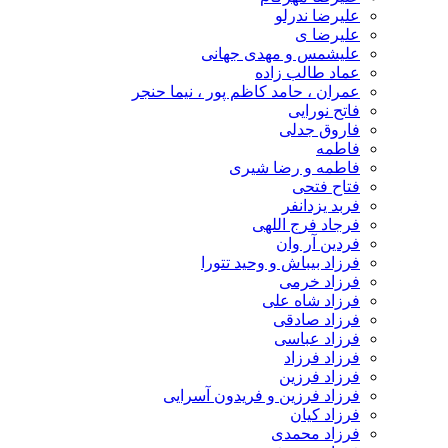
علیرضا ندرلو
علیرضا ی
علیشمس و مهدی جهانی
عماد طالب زاده
عمران ، حامد کاظم پور ، نیما حنجر
فاتح نورایی
فاروق جدلی
فاطمه
فاطمه و رضا شیری
فتاح فتحی
فربد یزدانفر
فرجاد فرج اللهی
فردین آر وان
فرزاد بیباش و وحید تتورا
فرزاد خرمی
فرزاد شاه علی
فرزاد صادقی
فرزاد عباسی
فرزاد فرزاد
فرزاد فرزین
فرزاد فرزین و فریدون آسرایی
فرزاد کیان
فرزاد محمدی