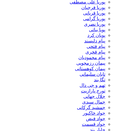
پوریا علی مصطفی
پوریا فرجیان
پوریا قربانی
پوریا گرامی
پوریا نصری
پویا بیاتی
پویان کرد
پیام دلپسند
پیام فتحی
پیام فخری
پیام محمودیان
پیمان رزمجویی
پیمان کوهستانی
تابان سلیمانی
تگا بند
تهم و جی دال
تورج پارازیت
جلال جهانی
جمال سیدی
جمشید گرکانی
جواد خاکپور
جواد فیض
جواد قسمت
چاپار بند