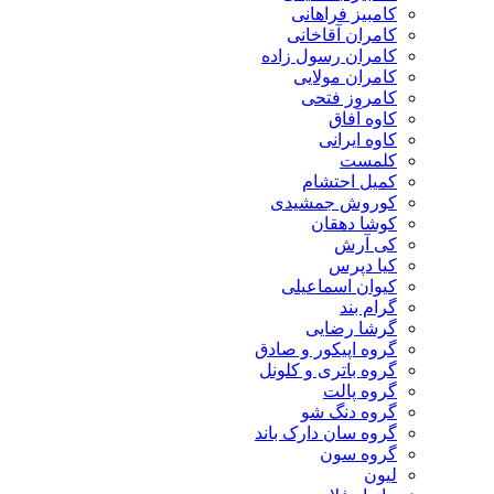
کامبیز فراهانی
کامران آقاخانی
کامران رسول زاده
کامران مولایی
کامروز فتحی
کاوه آفاق
کاوه ایرانی
کلمست
کمیل احتشام
کوروش جمشیدی
کوشا دهقان
کی آرش
کیا دپرس
کیوان اسماعیلی
گرام بند
گرشا رضایی
گروه اپیکور و صادق
گروه باتری و کلونل
گروه پالت
گروه دنگ شو
گروه سان دارک باند
گروه سون
لیون