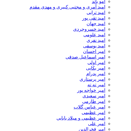
امو باند
امید آمری و مجتبی کبیری و مهدى مقدم
امید ترابی
امید تقی پور
امید جهان
امید خسروجردی
امید علومی
امید نفری
امید یوسفی
امیر احسان
امیر اسماعیل صدفی
امیر اولی
امیر بکایی
امیر پدرام
امیر پرستاری
امیر ته ته
امیر خواجه پور
امیر سعیدی
امیر طارمی
امیر عباس گلاب
امیر عظیمی
امیر عظیمی و میلاد بابایی
امیر علی
امیر فخرالدین