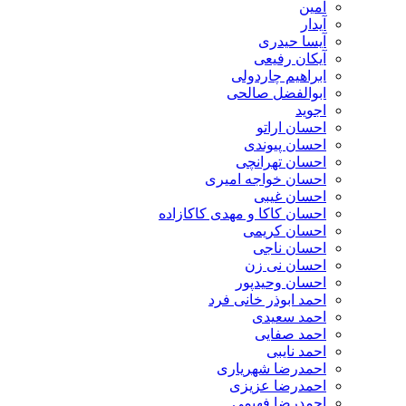
آمین
آیدار
آیسا حیدری
آیکان رفیعی
ابراهیم چاردولی
ابوالفضل صالحی
اجوید
احسان اراتو
احسان پیوندی
احسان تهرانچی
احسان خواجه امیری
احسان غیبی
احسان کاکا و مهدی کاکازاده
احسان کریمی
احسان ناجی
احسان نی زن
احسان وحیدپور
احمد ابوذر خانی فرد
احمد سعیدی
احمد صفایی
احمد نایبی
احمدرضا شهریاری
احمدرضا عزیزی
احمدرضا فهیمی