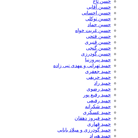
حسن تاج
حسین آقایی
حسین احسانی
حسین توکلی
حسین حماد
حسین غربت خواه
حسین فتحی
حسین قنبری
حسین گنجی
حسین گودرزی
حمید پیروزنیا
حمید تهرانی و مهدی نبی زاده
حمید جعفری
حمید حریفی
حمید راد
حمید رضوی
حمید رفیع پور
حمید رفیعی
حمید شکرانه
حمید عسکری
حمید فیروز دهقان
حمید قهاری
حمید گودرزی و میلاد بابایی
حمید هیراد