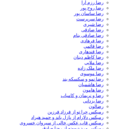
رضا رزم آرا
رضا روح پور
رضا ساسان پور
رضا سرپرست
رضا شیری
رضا صادقی
رضا صادقی بنام
رضا فرهادی
رضا قائمی
رضا قندهاری
رضا کاظم دینان
رضا ملایی
رضا ملک زاده
رضا موسوی
رضا نمو و سکسکه بند
رضا هاشمیان
رضا هامون
رضا و نریمان و کامیاب
رضا یزدانی
رضالون
رمیکس چرا تو از فرزاد فرزین
رمیکس دلارام از پازل باند و حمید هیراد
رمیکس قاب عکس خالی از سیروان خسروی
رمیکس مرد دیوونه از رضا صادقی