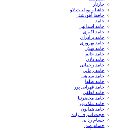
چارتار
حاشا و پویا تات لاو
حافظ آهودشتی
حامد
حامد اسدالهی
حامد اکبری
حامد برادران
حامد بهروزی
حامد پهلان
حامد حاتم
حامد دلان
حامد رحمانی
حامد زمانی
حامد سیاهی
حامد طاها
حامد قهرایی پور
حامد لطفی
حامد محضرنیا
حامد ملک پور
حامد همایون
حجت اشرف زاده
حسام ردایی
حسام صدر