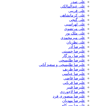
علی صدر
علی عبدالمالکی
علی قریبی
علی کرمانشاهی
علی گنجی
علی لهراسبی
علی مرتضوی
علی ملک پور
علی میرمحمدی
علی نظریان
علیرضا آذر
علیرضا حسینی
علیرضا روزگار
علیرضا طلیسچی
علیرضا طلیسچی و سعید آتانی
علیرضا ظریف
علیرضا عباسی
علیرضا قاضی
علیرضا قربانی
علیرضا قنبر
علیرضا لاجوردی
علیرضا منصوری فرد
علیرضا مهدیان
علیرضا مهرکام