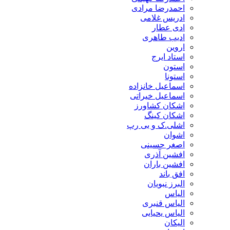
احمدرضا مرادی
ادریس غلامی
ادی عطار
ادیب طاهری
اروین
استاد ایرج
استون
استونا
اسماعیل خانزاده
اسماعیل خیراتی
اشکان کشاورز
اشکان کینگ
اشلی.ک و بی رپ
اشوان
اصغر حسینی
افشین آذری
افشین باران
افق باند
البرز نبویان
الیاس
الیاس قنبرى
الیاس یحیایی
الیکان