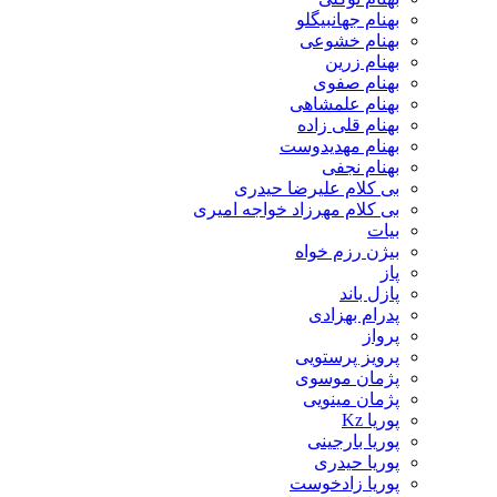
بهنام جهانبیگلو
بهنام خشوعی
بهنام زرین
بهنام صفوی
بهنام علمشاهی
بهنام قلی زاده
بهنام مهدیدوست
بهنام نجفی
بی کلام علیرضا حیدری
بی کلام مهرزاد خواجه امیری
بیات
بیژن رزم خواه
پاز
پازل باند
پدرام بهزادی
پرواز
پرویز پرستویی
پژمان موسوی
پژمان مینویی
پوریا Kz
پوریا بارجینی
پوریا حیدری
پوریا زادخوست