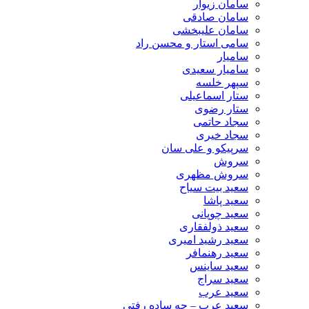
سامان زیوار
سامان صادقی
سامان علیبخشی
سامی استار و محسن راد
سامیار
سامیار سعیدی
سپهر خلسه
ستار اسماعیلی
ستار رضوی
سجاد حاتمی
سجاد خیری
سرپیکو و علی سان
سروش
سروش مظهری
سعید بیت سیاح
سعید پاشا
سعید چوپانی
سعید ذولفقاری
سعید رشید امیری
سعید رهنمافر
سعید ساینس
سعید سراج
سعید عرب
سعید عرب – چه ساده رفتی