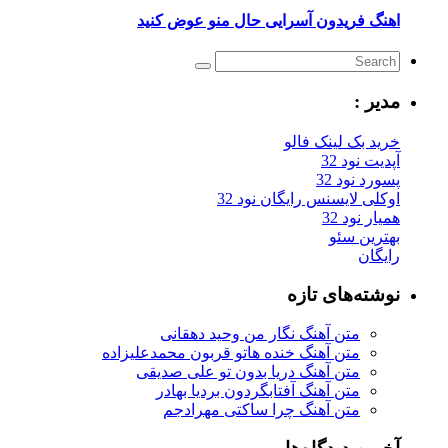
اهنگ فریدون آسرایی حال منو عوض کنید
مدیر :
خرید بک لینک فالو
آپدیت نود 32
پسورد نود 32
اوکلی لایسنس رایگان نود 32
همیار نود 32
بهترین سئو
رایگان
نوشته‌های تازه
متن آهنگ نگار من وحید دهقانی
متن آهنگ خنده هاتو قربون محمدعلیزاده
متن آهنگ دریا بدون تو علی صدیقی
متن آهنگ آفتابگردون بردیا بهادر
متن آهنگ چرا ساکتی مهرادجم