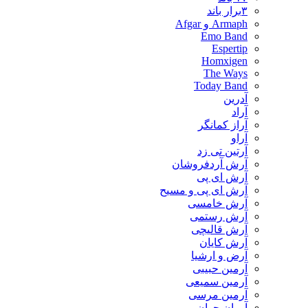
۳برار باند
Armaph و Afgar
Emo Band
Espertip
Homxigen
The Ways
Today Band
آدرین
آراد
آراز کمانگر
آراو
آرتین تی زد
آرش آردفروشان
آرش ای پی
آرش ای پی و مسیح
آرش خامسی
آرش رستمی
آرش قالیچی
آرش کایان
​آرض و ارشیا
آرمین حبیبی
آرمین سمیعی
آرمین مرسی
آروان جوان