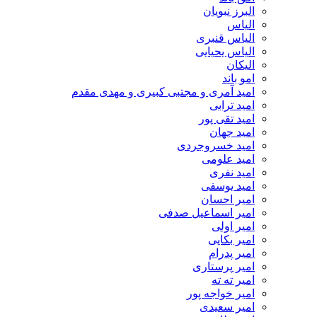
البرز نبویان
الیاس
الیاس قنبرى
الیاس یحیایی
الیکان
امو باند
امید آمری و مجتبی کبیری و مهدى مقدم
امید ترابی
امید تقی پور
امید جهان
امید خسروجردی
امید علومی
امید نفری
امید یوسفی
امیر احسان
امیر اسماعیل صدفی
امیر اولی
امیر بکایی
امیر پدرام
امیر پرستاری
امیر ته ته
امیر خواجه پور
امیر سعیدی