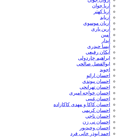
آریا جوان
آریا کهتر
آریابد
آریان موسوی
آرین یاری
آمین
آیدار
آیسا حیدری
آیکان رفیعی
ابراهیم چاردولی
ابوالفضل صالحی
اجوید
احسان اراتو
احسان پیوندی
احسان تهرانچی
احسان خواجه امیری
احسان غیبی
احسان کاکا و مهدی کاکازاده
احسان کریمی
احسان ناجی
احسان نی زن
احسان وحیدپور
احمد ابوذر خانی فرد