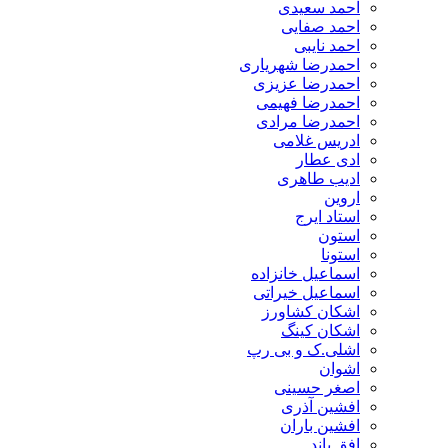
احمد سعیدی
احمد صفایی
احمد نایبی
احمدرضا شهریاری
احمدرضا عزیزی
احمدرضا فهیمی
احمدرضا مرادی
ادریس غلامی
ادی عطار
ادیب طاهری
اروین
استاد ایرج
استون
استونا
اسماعیل خانزاده
اسماعیل خیراتی
اشکان کشاورز
اشکان کینگ
اشلی.ک و بی رپ
اشوان
اصغر حسینی
افشین آذری
افشین باران
افق باند