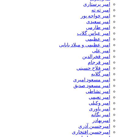
امیر پرستاری
امیر ته ته
امیر خواجه پور
امیر سعیدی
امیر طارمی
امیر عباس گلاب
امیر عظیمی
امیر عظیمی و میلاد بابایی
امیر علی
امیر فخرالدین
امیر فرجام
امیر فلاح حسینی
امیر گلایه
امیر مسعود امیری
امیر مسعود صدیق
امیر نشاطی
امیر نعیمی
امیر وکیلی
امیر یاوری
امیر یگانه
امیربهادر
امیرحسین آذری
امیرحسین افتخاری