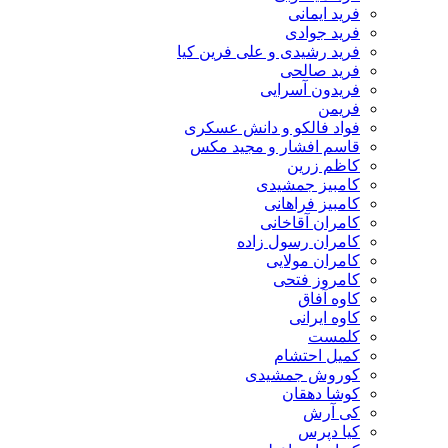
فرید ایمانی
فرید جوادی
فرید رشیدی و علی فرین کیا
فرید صالحی
فریدون آسرایی
فریمن
فواد فالکو و دانش عسکری
قاسم افشار و مجید مکس
کاظم زرین
کامبیز جمشیدی
کامبیز فراهانی
کامران آقاخانی
کامران رسول زاده
کامران مولایی
کامروز فتحی
کاوه آفاق
کاوه ایرانی
کلمست
کمیل احتشام
کوروش جمشیدی
کوشا دهقان
کی آرش
کیا دپرس