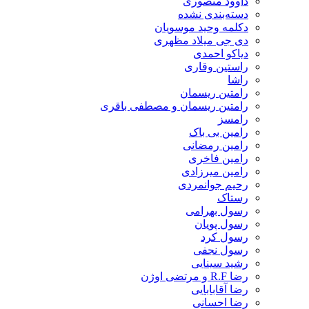
داوود منصوری
دسته‌بندی نشده
دکلمه وحید موسویان
دی جی میلاد مظهری
دیاکو احمدی
راستین وقاری
راشا
رامتین ریسمان
رامتین ریسمان و مصطفی باقری
رامسز
رامین بی باک
رامین رمضانی
رامین فاخری
رامین میرزادی
رحیم جوانمردی
رستاک
رسول بهرامی
رسول پویان
رسول کرد
رسول نجفی
رشید سینایی
رضا R.F و مرتضی اوژن
رضا آقابابایی
رضا احسانی