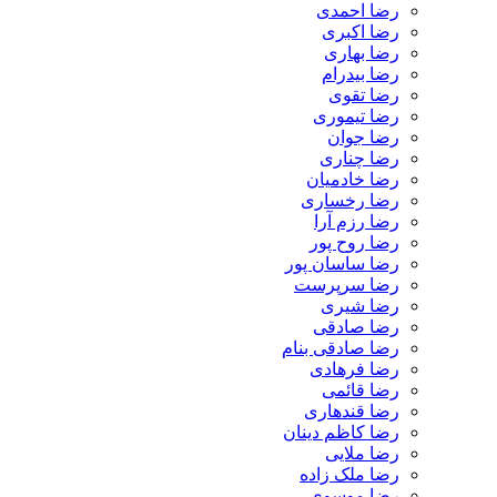
رضا احمدی
رضا اکبری
رضا بهاری
رضا بیدرام
رضا تقوی
رضا تیموری
رضا جوان
رضا چناری
رضا خادمیان
رضا رخساری
رضا رزم آرا
رضا روح پور
رضا ساسان پور
رضا سرپرست
رضا شیری
رضا صادقی
رضا صادقی بنام
رضا فرهادی
رضا قائمی
رضا قندهاری
رضا کاظم دینان
رضا ملایی
رضا ملک زاده
رضا موسوی