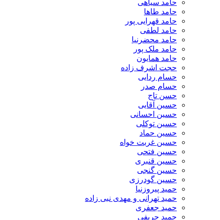
حامد سیاهی
حامد طاها
حامد قهرایی پور
حامد لطفی
حامد محضرنیا
حامد ملک پور
حامد همایون
حجت اشرف زاده
حسام ردایی
حسام صدر
حسن تاج
حسین آقایی
حسین احسانی
حسین توکلی
حسین حماد
حسین غربت خواه
حسین فتحی
حسین قنبری
حسین گنجی
حسین گودرزی
حمید پیروزنیا
حمید تهرانی و مهدی نبی زاده
حمید جعفری
حمید حریفی