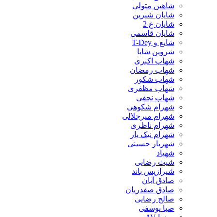
شاهین متولی
شایان شیرین
شایان ع 2
شایان قاسمی
شایع و T-Dey
شروین شایا
شهاب اکبری
شهاب رمضان
شهاب شکور
شهاب مظفری
شهاب نجفی
شهرام شکوهی
شهرام میرجلالی
شهرام ناظری
شهرام نیک یار
شهریار حسینی
شهیاد
شیث رضایی
شیرازیس باند
صادق آبان
صادق صفدریان
صالح رضایی
صبا یوسفی