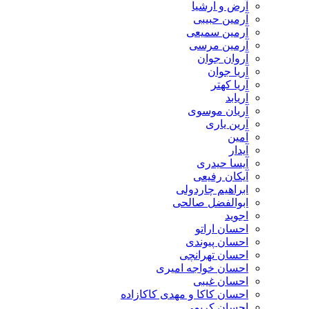
​آرض و ارشیا
آرمین حبیبی
آرمین سمیعی
آرمین مرسی
آروان جوان
آریا جوان
آریا کهتر
آریابد
آریان موسوی
آرین یاری
آمین
آیدار
آیسا حیدری
آیکان رفیعی
ابراهیم چاردولی
ابوالفضل صالحی
اجوید
احسان اراتو
احسان پیوندی
احسان تهرانچی
احسان خواجه امیری
احسان غیبی
احسان کاکا و مهدی کاکازاده
احسان کریمی