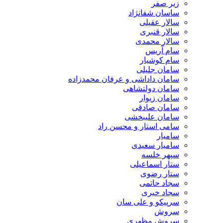
زیر صفر
ساسان شفانژاد
سالار عقیلی
سالار قنبری
سالار محمدی
سام آریس
سام کوشیار
سامان جلیلی
سامان داداشی و عرفان محمدزاده
سامان دولتشاهی
سامان زیوار
سامان صادقی
سامان علیبخشی
سامی استار و محسن راد
سامیار
سامیار سعیدی
سپهر خلسه
ستار اسماعیلی
ستار رضوی
سجاد حاتمی
سجاد خیری
سرپیکو و علی سان
سروش
سروش مظهری