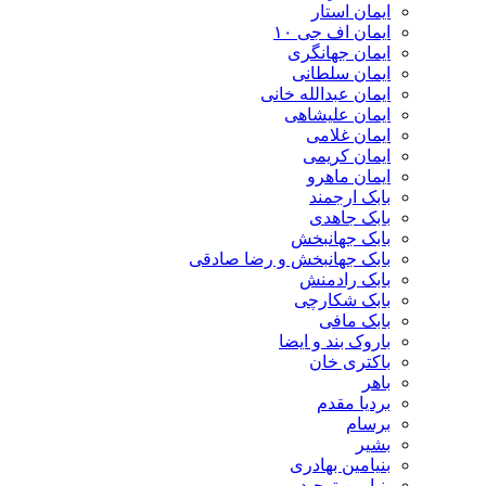
ایمان استار
ایمان اف جی ۱۰
ایمان جهانگری
ایمان سلطانی
ایمان عبدالله خانی
ایمان علیشاهی
ایمان غلامی
ایمان کریمی
ایمان ماهرو
بابک ارجمند
بابک جاهدی
بابک جهانبخش
بابک جهانبخش و رضا صادقی
بابک رادمنش
بابک شکارچی
بابک مافی
باروک بند و ایضا
باکتری خان
باهر
بردیا مقدم
برسام
بشیر
بنیامین بهادری
بنیامین توحید