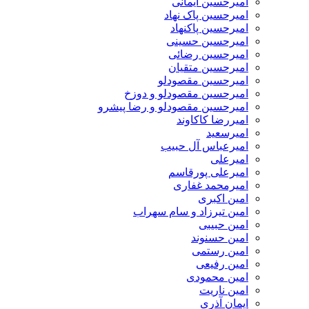
امیرحسین ایمانی
امیرحسین پاک نهاد
امیرحسین پاکنهاد
امیرحسین حسینی
امیرحسین رضائی
امیرحسین متقیان
امیرحسین مقصودلو
امیرحسین مقصودلو و دوزخ
امیرحسین مقصودلو و رضا پیشرو
امیررضا کاکاوند
امیرسعید
امیرعباس آل حبیب
امیرعلی
امیرعلی پورقاسم
امیرمحمد غفاری
امین اکبری
امین تیرزاد و سام سهراب
امین حبیبی
امین حسنوند
امین رستمی
امین رفیعی
امین محمودی
امین ناریت
ایمان آذری