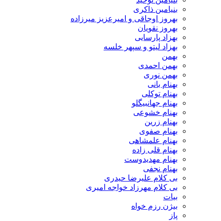
بنیامین ذاکری
بهروز اوجاقی و امیرعزیز میرزاده
بهروز نقویان
بهزاد پارسایی
بهزاد لیتو و سپهر خلسه
بهمن
بهمن احمدی
بهمن نوری
بهنام بانی
بهنام توکلی
بهنام جهانبیگلو
بهنام خشوعی
بهنام زرین
بهنام صفوی
بهنام علمشاهی
بهنام قلی زاده
بهنام مهدیدوست
بهنام نجفی
بی کلام علیرضا حیدری
بی کلام مهرزاد خواجه امیری
بیات
بیژن رزم خواه
پاز