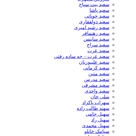
سعید بیت سیاح
سعید پاشا
سعید چوپانی
سعید ذولفقاری
سعید رشید امیری
سعید رهنمافر
سعید ساینس
سعید سراج
سعید عرب
سعید عرب – چه ساده رفتی
سعید علیپوریان
سعید کرمانی
سعید متین
سعید مدرس
سعید مشرقی
سعید واحدی
سلی خان
سهراب پاکزاد
سهند طالب زاده
سهیل جامی
سهیل راد
سهیل محمدی
سیامک خانلو