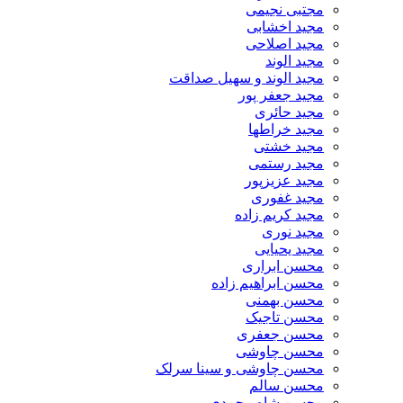
مجتبی نجیمی
مجید اخشابی
مجید اصلاحی
مجید الوند‎
مجید الوند و سهیل صداقت
مجید جعفر پور
مجید حائری
مجید خراطها
مجید خشتی
مجید رستمی
مجید عزیزپور
مجید غفوری
مجید کریم زاده
مجید نوری
مجید یحیایی
محسن ابراری
محسن ابراهیم زاده
محسن بهمنی
محسن تاجیک
محسن جعفری
محسن چاوشی
محسن چاوشی و سینا سرلک
محسن سالم
محسن شاه محمدی