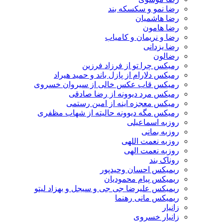
رضا نمو و سکسکه بند
رضا هاشمیان
رضا هامون
رضا و نریمان و کامیاب
رضا یزدانی
رضالون
رمیکس چرا تو از فرزاد فرزین
رمیکس دلارام از پازل باند و حمید هیراد
رمیکس قاب عکس خالی از سیروان خسروی
رمیکس مرد دیوونه از رضا صادقی
رمیکس معجزه اینه از امین رستمی
رمیکس مگه دیوونه حالیته از شهاب مظفری
روزبه اسماعیلی
روزبه بمانی
روزبه نعمت اللهی
روزبه نعمت الهی
روناک بند
ریمیکس احسان وحیدپور
ریمیکس پیام محمودیان
ریمیکس علیرضا جی جی و سیجل و بهزاد لیتو
ریمیکس مانی رهنما
زانیار
زانیار خسروی