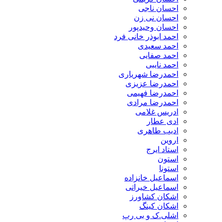
احسان ناجی
احسان نی زن
احسان وحیدپور
احمد ابوذر خانی فرد
احمد سعیدی
احمد صفایی
احمد نایبی
احمدرضا شهریاری
احمدرضا عزیزی
احمدرضا فهیمی
احمدرضا مرادی
ادریس غلامی
ادی عطار
ادیب طاهری
اروین
استاد ایرج
استون
استونا
اسماعیل خانزاده
اسماعیل خیراتی
اشکان کشاورز
اشکان کینگ
اشلی.ک و بی رپ