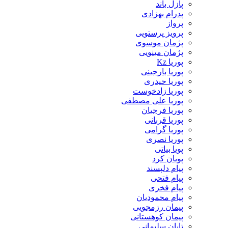
پازل باند
پدرام بهزادی
پرواز
پرویز پرستویی
پژمان موسوی
پژمان مینویی
پوریا Kz
پوریا بارجینی
پوریا حیدری
پوریا زادخوست
پوریا علی مصطفی
پوریا فرجیان
پوریا قربانی
پوریا گرامی
پوریا نصری
پویا بیاتی
پویان کرد
پیام دلپسند
پیام فتحی
پیام فخری
پیام محمودیان
پیمان رزمجویی
پیمان کوهستانی
تابان سلیمانی