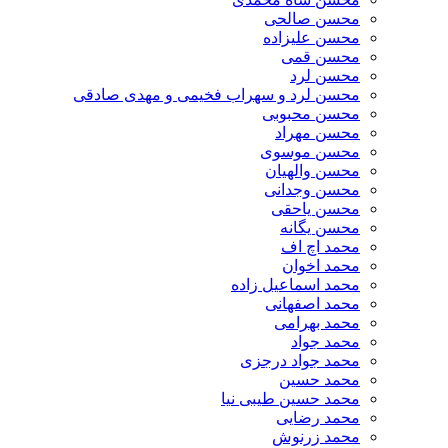
محسن صالحی
محسن علیزاده
محسن قمی
محسن لرد
محسن لرد و سهراب فخیمی و مهدی صادقی
محسن محبوبی
محسن مهراد
محسن موسوی
محسن والهیان
محسن وجدانی
محسن یاحقی
محسن یگانه
محمد اچ اف
محمد اخوان
محمد اسماعیل زاده
محمد اصفهانی
محمد بهرامی
محمد جواد
محمد جواد درجزی
محمد حسین
محمد حسین طیبی نیا
محمد رضایی
محمد زرنوش