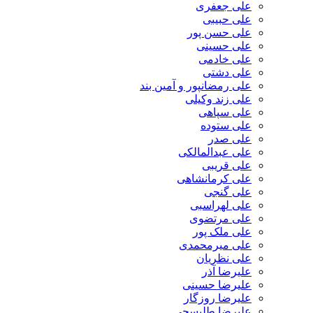
علی جعفری
علی حبیبی
علی حسن پور
علی حسینی
علی خادمی
علی دشتی
علی رمضانپور و آمین بند
علی زند وکیلی
علی سپاهی
علی ستوده
علی صدر
علی عبدالمالکی
علی قریبی
علی کرمانشاهی
علی گنجی
علی لهراسبی
علی مرتضوی
علی ملک پور
علی میرمحمدی
علی نظریان
علیرضا آذر
علیرضا حسینی
علیرضا روزگار
علیرضا طلیسچی