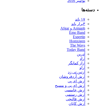
نوامبر 2016
دسته‌ها
۱۷ باند
۳برار باند
Armaph و Afgar
Emo Band
Espertip
Homxigen
The Ways
Today Band
آدرین
آراد
آراز کمانگر
آراو
آرتین تی زد
آرش آردفروشان
آرش ای پی
آرش ای پی و مسیح
آرش خامسی
آرش رستمی
آرش قالیچی
آرش کایان