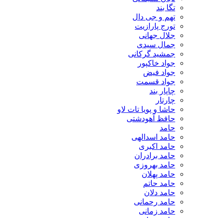
تگا بند
تهم و جی دال
تورج پارازیت
جلال جهانی
جمال سیدی
جمشید گرکانی
جواد خاکپور
جواد فیض
جواد قسمت
چاپار بند
چارتار
حاشا و پویا تات لاو
حافظ آهودشتی
حامد
حامد اسدالهی
حامد اکبری
حامد برادران
حامد بهروزی
حامد پهلان
حامد حاتم
حامد دلان
حامد رحمانی
حامد زمانی