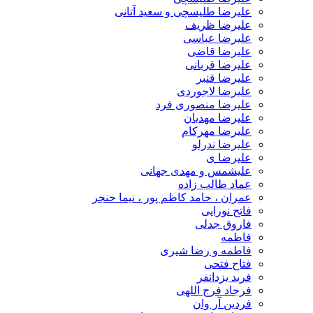
علیرضا طلیسچی و سعید آتانی
علیرضا ظریف
علیرضا عباسی
علیرضا قاضی
علیرضا قربانی
علیرضا قنبر
علیرضا لاجوردی
علیرضا منصوری فرد
علیرضا مهدیان
علیرضا مهرکام
علیرضا ندرلو
علیرضا ی
علیشمس و مهدی جهانی
عماد طالب زاده
عمران ، حامد کاظم پور ، نیما حنجر
فاتح نورایی
فاروق جدلی
فاطمه
فاطمه و رضا شیری
فتاح فتحی
فربد یزدانفر
فرجاد فرج اللهی
فردین آر وان