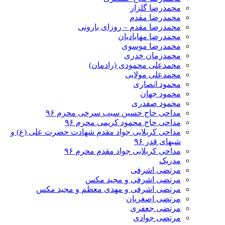
محمدرضا گلزار
محمدرضا مقدم
محمدرضا مقدم – روزای بارونی
محمدرضا مهابادیان
محمدرضا موسوی
محمدزمان خدری
محمدعلی محمودی (رادمان)
محمدعلی مولایی
محمود انصاری
محمود جهان
محمود صفدری
مداحی حاج حسین سیب سرخی محرم ۹۶
مداحی حاج محمود کریمی محرم ۹۶
مداحی کربلایی جواد مقدم شهادت حضرت علی (ع) و
شبهای قدر ۹۶
مداحی کربلایی جواد مقدم محرم ۹۶
مدریک
مرتضی اشرفی
مرتضی اشرفی و مجید مکس
مرتضی اشرفی و مهدی معظم و مجید مکس
مرتضی اصغریان
مرتضی جعفری
مرتضی جوادی