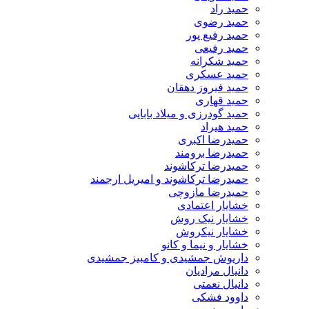
حمید راد
حمید رضوی
حمید رفیع پور
حمید رفیعی
حمید شکرانه
حمید عسکری
حمید فیروز دهقان
حمید قهاری
حمید گودرزی و میلاد بابایی
حمید هیراد
حمیدرضا اکبری
حمیدرضا برومند
حمیدرضا ترکاشوند
حمیدرضا ترکاشوند و امیریل ارجمند
حمیدرضا مازوچی
خشایار اعتمادی
خشایار نیک روش
خشایار نیکروش
خشایار و نیما و کانو
داریوش جمشیدی و کامبیز جمشیدی
دانیال مرادیان
دانیال نعمتی
داوود فشکی