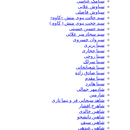
سیامک عباسی
سیاوش علایی
سیاوش فاضلی
سید حجّت نبوی منش «کاوه»
سید حجت نبوی منش ( کاوه )
سید حسین حسینى
سید سجاد میر علائی
سیروان خسروی
سینا پرپری
سینا حجازی
سینا روحی
سینا سرلک
سینا شعبانخانی
سینا صادق زاده
سینا مقدم
سینا هاترد
شادمهر جمالی
شارمین
شاهد سبحانی فر و نیما تاری
شاهرخ افشار
شاهین خالدی
شاهین دانشجو
شاهین سیف
شاهین عبدهی