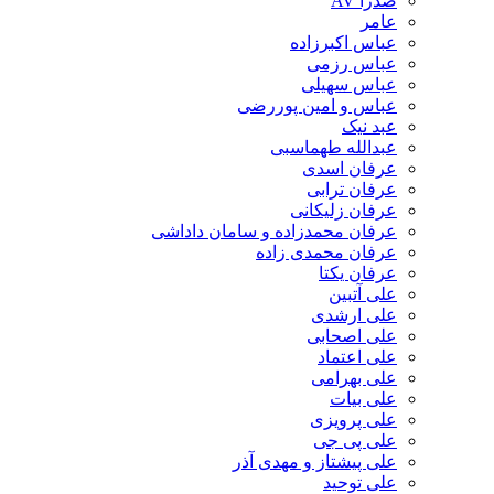
صدرا AV
عامر
عباس اکبرزاده
عباس رزمی
عباس سهیلی
عباس و امین پوررضی
عبد نیک
عبدالله طهماسبی‎
عرفان اسدی
عرفان ترابی
عرفان زلیکانی
عرفان محمدزاده و سامان داداشی
عرفان محمدی زاده
عرفان یکتا
علی آتبین
علی ارشدی
علی اصحابی
علی اعتماد
علی بهرامی
علی بیات
علی پرویزی
علی پی جی
علی پیشتاز و مهدی آذر
علی توحید