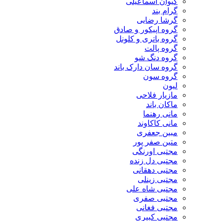
کیوان اسماعیلی
گرام بند
گرشا رضایی
گروه اپیکور و صادق
گروه باتری و کلونل
گروه پالت
گروه دنگ شو
گروه سان دارک باند
گروه سون
لیون
مازیار فلاحی
ماکان باند
مانی رهنما
مانی کاکاوند
مبین جعفری
متین صفر پور
مجتبی اورنگی
مجتبی دل زنده
مجتبی دهقانی
مجتبی زینلی
مجتبی شاه علی
مجتبی صفری
مجتبی فغانی
مجتبی کبیری