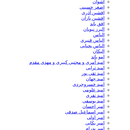
اشوان
اصغر حسینی
افشین آذری
افشین باران
افق باند
البرز نبویان
الیاس
الیاس قنبرى
الیاس یحیایی
الیکان
امو باند
امید آمری و مجتبی کبیری و مهدى مقدم
امید ترابی
امید تقی پور
امید جهان
امید خسروجردی
امید علومی
امید نفری
امید یوسفی
امیر احسان
امیر اسماعیل صدفی
امیر اولی
امیر بکایی
امیر پدرام