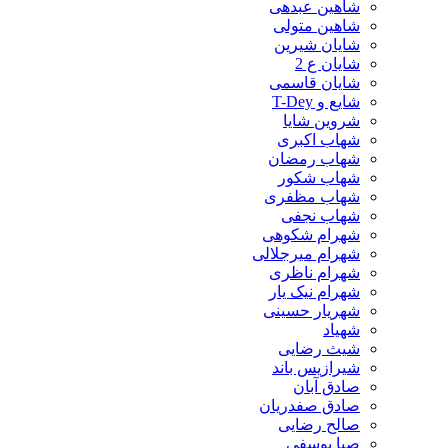
شاهین عبدهی
شاهین متولی
شایان شیرین
شایان ع 2
شایان قاسمی
شایع و T-Dey
شروین شایا
شهاب اکبری
شهاب رمضان
شهاب شکور
شهاب مظفری
شهاب نجفی
شهرام شکوهی
شهرام میرجلالی
شهرام ناظری
شهرام نیک یار
شهریار حسینی
شهیاد
شیث رضایی
شیرازیس باند
صادق آبان
صادق صفدریان
صالح رضایی
صبا یوسفی