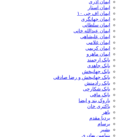
ایمان آذری
ایمان استار
ایمان اف جی ۱۰
ایمان جهانگری
ایمان سلطانی
ایمان عبدالله خانی
ایمان علیشاهی
ایمان غلامی
ایمان کریمی
ایمان ماهرو
بابک ارجمند
بابک جاهدی
بابک جهانبخش
بابک جهانبخش و رضا صادقی
بابک رادمنش
بابک شکارچی
بابک مافی
باروک بند و ایضا
باکتری خان
باهر
بردیا مقدم
برسام
بشیر
بنیامین بهادری