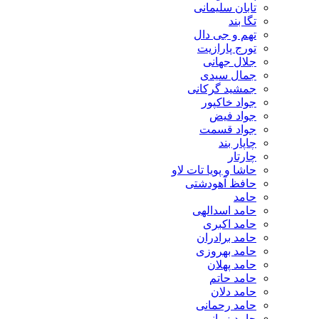
تابان سلیمانی
تگا بند
تهم و جی دال
تورج پارازیت
جلال جهانی
جمال سیدی
جمشید گرکانی
جواد خاکپور
جواد فیض
جواد قسمت
چاپار بند
چارتار
حاشا و پویا تات لاو
حافظ آهودشتی
حامد
حامد اسدالهی
حامد اکبری
حامد برادران
حامد بهروزی
حامد پهلان
حامد حاتم
حامد دلان
حامد رحمانی
حامد زمانی