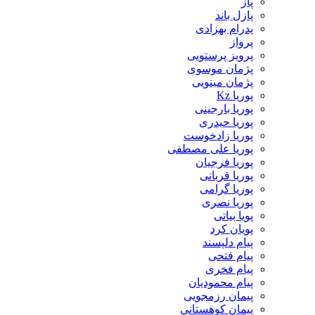
پاز
پازل باند
پدرام بهزادی
پرواز
پرویز پرستویی
پژمان موسوی
پژمان مینویی
پوریا Kz
پوریا بارجینی
پوریا حیدری
پوریا زادخوست
پوریا علی مصطفی
پوریا فرجیان
پوریا قربانی
پوریا گرامی
پوریا نصری
پویا بیاتی
پویان کرد
پیام دلپسند
پیام فتحی
پیام فخری
پیام محمودیان
پیمان رزمجویی
پیمان کوهستانی