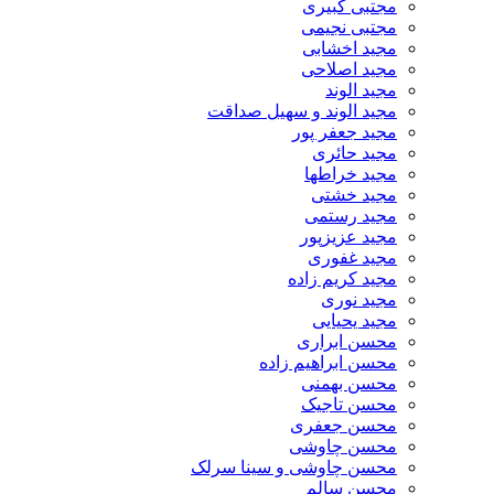
مجتبی کبیری
مجتبی نجیمی
مجید اخشابی
مجید اصلاحی
مجید الوند‎
مجید الوند و سهیل صداقت
مجید جعفر پور
مجید حائری
مجید خراطها
مجید خشتی
مجید رستمی
مجید عزیزپور
مجید غفوری
مجید کریم زاده
مجید نوری
مجید یحیایی
محسن ابراری
محسن ابراهیم زاده
محسن بهمنی
محسن تاجیک
محسن جعفری
محسن چاوشی
محسن چاوشی و سینا سرلک
محسن سالم