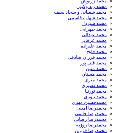
محمد زرنوش
محمد زند وکیلی
محمد شعبانی و سجاد سیف
محمد شهاب قاسمی
​محمد شیردل
محمد ظهرابی
محمد عبدالی
محمد عرفانی
محمد علیزاده
محمد فاتح
محمد فرزان صادقی
محمد قلی پور
محمد متین
محمد مستان
محمد میری
محمد نصیری
محمد نورنیا
محمد یاوری
محمدحسین مهدی
محمدرضا امینی
محمدرضا حاتمی
محمدرضا رضایی
محمدرضا روزبه
محمدرضا فروتن