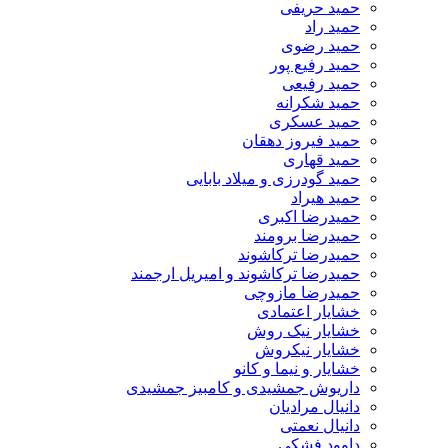
حمید حریفی
حمید راد
حمید رضوی
حمید رفیع پور
حمید رفیعی
حمید شکرانه
حمید عسکری
حمید فیروز دهقان
حمید قهاری
حمید گودرزی و میلاد بابایی
حمید هیراد
حمیدرضا اکبری
حمیدرضا برومند
حمیدرضا ترکاشوند
حمیدرضا ترکاشوند و امیریل ارجمند
حمیدرضا مازوچی
خشایار اعتمادی
خشایار نیک روش
خشایار نیکروش
خشایار و نیما و کانو
داریوش جمشیدی و کامبیز جمشیدی
دانیال مرادیان
دانیال نعمتی
داوود فشکی