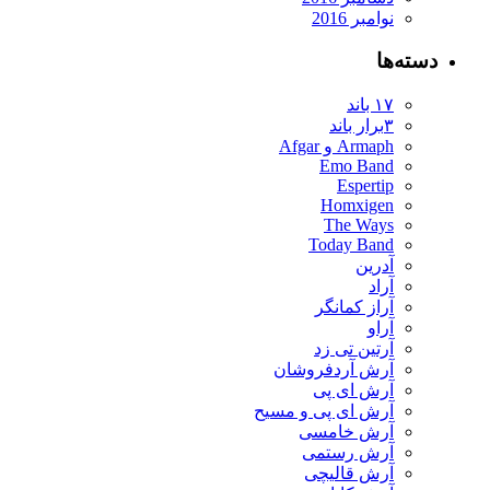
نوامبر 2016
دسته‌ها
۱۷ باند
۳برار باند
Armaph و Afgar
Emo Band
Espertip
Homxigen
The Ways
Today Band
آدرین
آراد
آراز کمانگر
آراو
آرتین تی زد
آرش آردفروشان
آرش ای پی
آرش ای پی و مسیح
آرش خامسی
آرش رستمی
آرش قالیچی