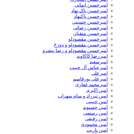
امیرحسین ایمانی
امیرحسین پاک نهاد
امیرحسین پاکنهاد
امیرحسین حسینی
امیرحسین رضائی
امیرحسین متقیان
امیرحسین مقصودلو
امیرحسین مقصودلو و دوزخ
امیرحسین مقصودلو و رضا پیشرو
امیررضا کاکاوند
امیرسعید
امیرعباس آل حبیب
امیرعلی
امیرعلی پورقاسم
امیرمحمد غفاری
امین اکبری
امین تیرزاد و سام سهراب
امین حبیبی
امین حسنوند
امین رستمی
امین رفیعی
امین محمودی
امین ناریت