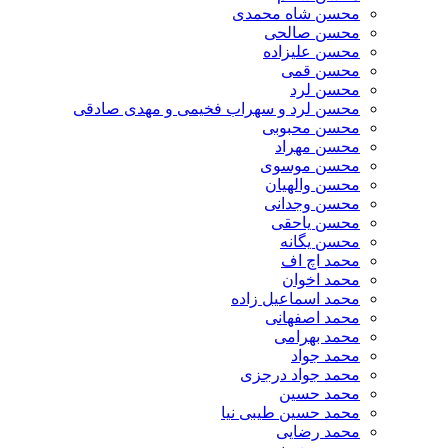
محسن شاه محمدی
محسن صالحی
محسن علیزاده
محسن قمی
محسن لرد
محسن لرد و سهراب فخیمی و مهدی صادقی
محسن محبوبی
محسن مهراد
محسن موسوی
محسن والهیان
محسن وجدانی
محسن یاحقی
محسن یگانه
محمد اچ اف
محمد اخوان
محمد اسماعیل زاده
محمد اصفهانی
محمد بهرامی
محمد جواد
محمد جواد درجزی
محمد حسین
محمد حسین طیبی نیا
محمد رضایی