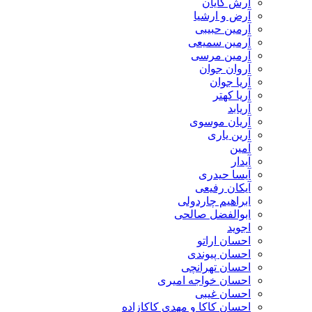
آرش کایان
​آرض و ارشیا
آرمین حبیبی
آرمین سمیعی
آرمین مرسی
آروان جوان
آریا جوان
آریا کهتر
آریابد
آریان موسوی
آرین یاری
آمین
آیدار
آیسا حیدری
آیکان رفیعی
ابراهیم چاردولی
ابوالفضل صالحی
اجوید
احسان اراتو
احسان پیوندی
احسان تهرانچی
احسان خواجه امیری
احسان غیبی
احسان کاکا و مهدی کاکازاده