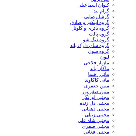
کیوان اسماعیلی
گرام بند
گرشا رضایی
گروه اپیکور و صادق
گروه باتری و کلونل
گروه پالت
گروه دنگ شو
گروه سان دارک باند
گروه سون
لیون
مازیار فلاحی
ماکان باند
مانی رهنما
مانی کاکاوند
مبین جعفری
متین صفر پور
مجتبی اورنگی
مجتبی دل زنده
مجتبی دهقانی
مجتبی زینلی
مجتبی شاه علی
مجتبی صفری
مجتبی فغانی