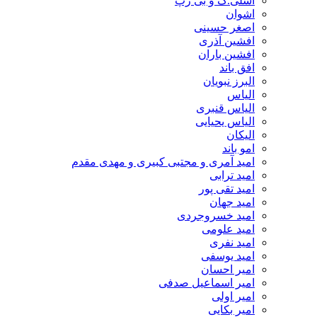
اشلی.ک و بی رپ
اشوان
اصغر حسینی
افشین آذری
افشین باران
افق باند
البرز نبویان
الیاس
الیاس قنبرى
الیاس یحیایی
الیکان
امو باند
امید آمری و مجتبی کبیری و مهدى مقدم
امید ترابی
امید تقی پور
امید جهان
امید خسروجردی
امید علومی
امید نفری
امید یوسفی
امیر احسان
امیر اسماعیل صدفی
امیر اولی
امیر بکایی