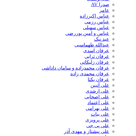
صدرا AV
عامر
عباس اکبرزاده
عباس رزمی
عباس سهیلی
عباس و امین پوررضی
عبد نیک
عبدالله طهماسبی‎
عرفان اسدی
عرفان ترابی
عرفان زلیکانی
عرفان محمدزاده و سامان داداشی
عرفان محمدی زاده
عرفان یکتا
علی آتبین
علی ارشدی
علی اصحابی
علی اعتماد
علی بهرامی
علی بیات
علی پرویزی
علی پی جی
علی پیشتاز و مهدی آذر