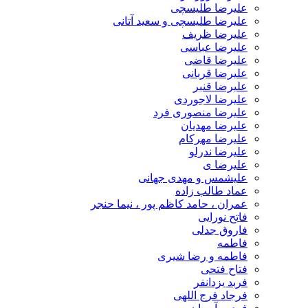
علیرضا طلیسچی
علیرضا طلیسچی و سعید آتانی
علیرضا ظریف
علیرضا عباسی
علیرضا قاضی
علیرضا قربانی
علیرضا قنبر
علیرضا لاجوردی
علیرضا منصوری فرد
علیرضا مهدیان
علیرضا مهرکام
علیرضا ندرلو
علیرضا ی
علیشمس و مهدی جهانی
عماد طالب زاده
عمران ، حامد کاظم پور ، نیما حنجر
فاتح نورایی
فاروق جدلی
فاطمه
فاطمه و رضا شیری
فتاح فتحی
فربد یزدانفر
فرجاد فرج اللهی