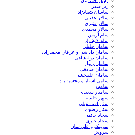
زانیار خسروی
زیر صفر
ساسان شفانژاد
سالار عقیلی
سالار قنبری
سالار محمدی
سام آریس
سام کوشیار
سامان جلیلی
سامان داداشی و عرفان محمدزاده
سامان دولتشاهی
سامان زیوار
سامان صادقی
سامان علیبخشی
سامی استار و محسن راد
سامیار
سامیار سعیدی
سپهر خلسه
ستار اسماعیلی
ستار رضوی
سجاد حاتمی
سجاد خیری
سرپیکو و علی سان
سروش