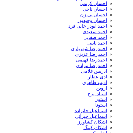
احسان کریمی
احسان ناجی
احسان نی زن
احسان وحیدپور
احمد ابوذر خانی فرد
احمد سعیدی
احمد صفایی
احمد نایبی
احمدرضا شهریاری
احمدرضا عزیزی
احمدرضا فهیمی
احمدرضا مرادی
ادریس غلامی
ادی عطار
ادیب طاهری
اروین
استاد ایرج
استون
استونا
اسماعیل خانزاده
اسماعیل خیراتی
اشکان کشاورز
اشکان کینگ