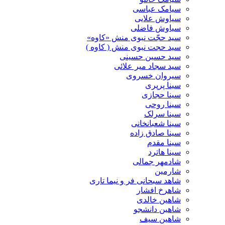
سیامک عباسی
سیاوش علایی
سیاوش فاضلی
سید حجّت نبوی منش «کاوه»
سید حجت نبوی منش ( کاوه )
سید حسین حسینى
سید سجاد میر علائی
سیروان خسروی
سینا پرپری
سینا حجازی
سینا روحی
سینا سرلک
سینا شعبانخانی
سینا صادق زاده
سینا مقدم
سینا هاترد
شادمهر جمالی
شارمین
شاهد سبحانی فر و نیما تاری
شاهرخ افشار
شاهین خالدی
شاهین دانشجو
شاهین سیف