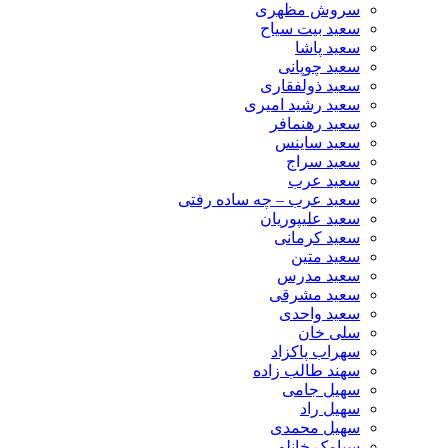
سروش مظهری
سعید بیت سیاح
سعید پاشا
سعید چوپانی
سعید ذولفقاری
سعید رشید امیری
سعید رهنمافر
سعید ساینس
سعید سراج
سعید عرب
سعید عرب – چه ساده رفتی
سعید علیپوریان
سعید کرمانی
سعید متین
سعید مدرس
سعید مشرقی
سعید واحدی
سلی خان
سهراب پاکزاد
سهند طالب زاده
سهیل جامی
سهیل راد
سهیل محمدی
سیامک خانلو