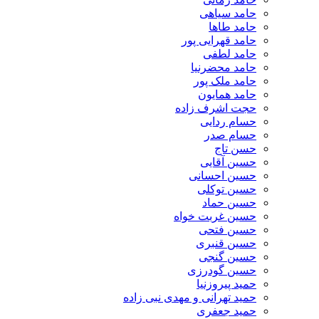
حامد سیاهی
حامد طاها
حامد قهرایی پور
حامد لطفی
حامد محضرنیا
حامد ملک پور
حامد همایون
حجت اشرف زاده
حسام ردایی
حسام صدر
حسن تاج
حسین آقایی
حسین احسانی
حسین توکلی
حسین حماد
حسین غربت خواه
حسین فتحی
حسین قنبری
حسین گنجی
حسین گودرزی
حمید پیروزنیا
حمید تهرانی و مهدی نبی زاده
حمید جعفری