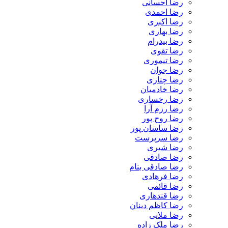
رضا احسانی
رضا احمدی
رضا اکبری
رضا بهاری
رضا بیدرام
رضا تقوی
رضا تیموری
رضا جوان
رضا چناری
رضا خادمیان
رضا رخساری
رضا رزم آرا
رضا روح پور
رضا ساسان پور
رضا سرپرست
رضا شیری
رضا صادقی
رضا صادقی بنام
رضا فرهادی
رضا قائمی
رضا قندهاری
رضا کاظم دینان
رضا ملایی
رضا ملک زاده