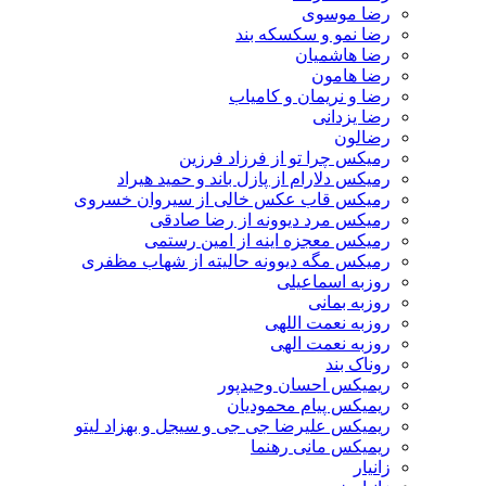
رضا موسوی
رضا نمو و سکسکه بند
رضا هاشمیان
رضا هامون
رضا و نریمان و کامیاب
رضا یزدانی
رضالون
رمیکس چرا تو از فرزاد فرزین
رمیکس دلارام از پازل باند و حمید هیراد
رمیکس قاب عکس خالی از سیروان خسروی
رمیکس مرد دیوونه از رضا صادقی
رمیکس معجزه اینه از امین رستمی
رمیکس مگه دیوونه حالیته از شهاب مظفری
روزبه اسماعیلی
روزبه بمانی
روزبه نعمت اللهی
روزبه نعمت الهی
روناک بند
ریمیکس احسان وحیدپور
ریمیکس پیام محمودیان
ریمیکس علیرضا جی جی و سیجل و بهزاد لیتو
ریمیکس مانی رهنما
زانیار