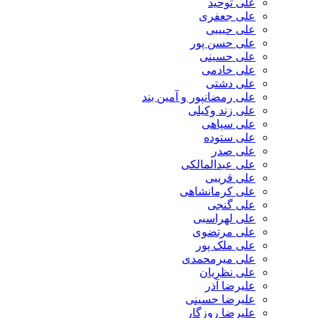
علی توحید
علی جعفری
علی حبیبی
علی حسن پور
علی حسینی
علی خادمی
علی دشتی
علی رمضانپور و آمین بند
علی زند وکیلی
علی سپاهی
علی ستوده
علی صدر
علی عبدالمالکی
علی قریبی
علی کرمانشاهی
علی گنجی
علی لهراسبی
علی مرتضوی
علی ملک پور
علی میرمحمدی
علی نظریان
علیرضا آذر
علیرضا حسینی
علیرضا روزگار