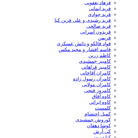
فرهاد یعقوبی
فرید ایمانی
فرید جوادی
فرید رشیدی و علی فرین کیا
فرید صالحی
فریدون آسرایی
فریمن
فواد فالکو و دانش عسکری
قاسم افشار و مجید مکس
کاظم زرین
کامبیز جمشیدی
کامبیز فراهانی
کامران آقاخانی
کامران رسول زاده
کامران مولایی
کامروز فتحی
کاوه آفاق
کاوه ایرانی
کلمست
کمیل احتشام
کوروش جمشیدی
کوشا دهقان
کی آرش
کیا دپرس