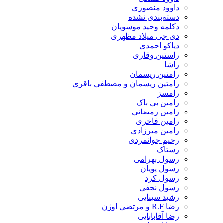
داوود منصوری
دسته‌بندی نشده
دکلمه وحید موسویان
دی جی میلاد مظهری
دیاکو احمدی
راستین وقاری
راشا
رامتین ریسمان
رامتین ریسمان و مصطفی باقری
رامسز
رامین بی باک
رامین رمضانی
رامین فاخری
رامین میرزادی
رحیم جوانمردی
رستاک
رسول بهرامی
رسول پویان
رسول کرد
رسول نجفی
رشید سینایی
رضا R.F و مرتضی اوژن
رضا آقابابایی