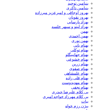
بنیامین توحید
بنیامین ذاکری
بهروز اوجاقی و امیرعزیز میرزاده
بهروز نقویان
بهزاد پارسایی
بهزاد لیتو و سپهر خلسه
بهمن
بهمن احمدی
بهمن نوری
بهنام بانی
بهنام توکلی
بهنام جهانبیگلو
بهنام خشوعی
بهنام زرین
بهنام صفوی
بهنام علمشاهی
بهنام قلی زاده
بهنام مهدیدوست
بهنام نجفی
بی کلام علیرضا حیدری
بی کلام مهرزاد خواجه امیری
بیات
بیژن رزم خواه