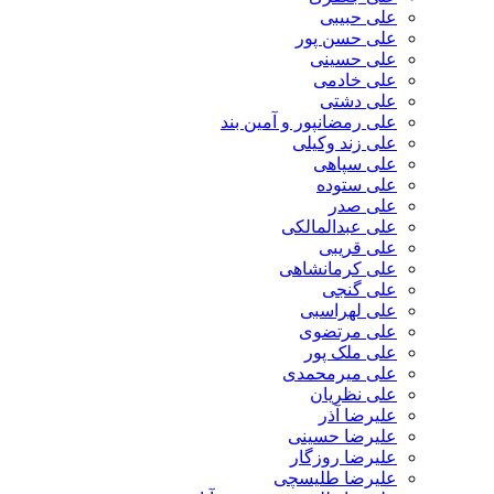
علی حبیبی
علی حسن پور
علی حسینی
علی خادمی
علی دشتی
علی رمضانپور و آمین بند
علی زند وکیلی
علی سپاهی
علی ستوده
علی صدر
علی عبدالمالکی
علی قریبی
علی کرمانشاهی
علی گنجی
علی لهراسبی
علی مرتضوی
علی ملک پور
علی میرمحمدی
علی نظریان
علیرضا آذر
علیرضا حسینی
علیرضا روزگار
علیرضا طلیسچی