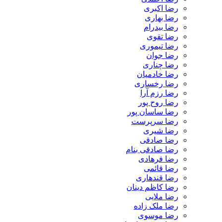
رضا اکبری
رضا بهاری
رضا بیدرام
رضا تقوی
رضا تیموری
رضا جوان
رضا چناری
رضا خادمیان
رضا رخساری
رضا رزم آرا
رضا روح پور
رضا ساسان پور
رضا سرپرست
رضا شیری
رضا صادقی
رضا صادقی بنام
رضا فرهادی
رضا قائمی
رضا قندهاری
رضا کاظم دینان
رضا ملایی
رضا ملک زاده
رضا موسوی