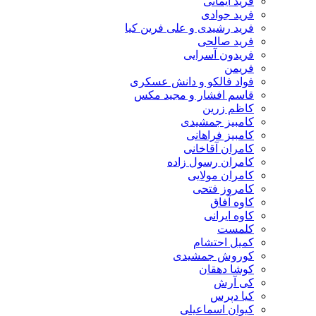
فرید ایمانی
فرید جوادی
فرید رشیدی و علی فرین کیا
فرید صالحی
فریدون آسرایی
فریمن
فواد فالکو و دانش عسکری
قاسم افشار و مجید مکس
کاظم زرین
کامبیز جمشیدی
کامبیز فراهانی
کامران آقاخانی
کامران رسول زاده
کامران مولایی
کامروز فتحی
کاوه آفاق
کاوه ایرانی
کلمست
کمیل احتشام
کوروش جمشیدی
کوشا دهقان
کی آرش
کیا دپرس
کیوان اسماعیلی