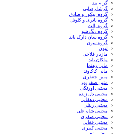
گرام بند
گرشا رضایی
گروه اپیکور و صادق
گروه باتری و کلونل
گروه پالت
گروه دنگ شو
گروه سان دارک باند
گروه سون
لیون
مازیار فلاحی
ماکان باند
مانی رهنما
مانی کاکاوند
مبین جعفری
متین صفر پور
مجتبی اورنگی
مجتبی دل زنده
مجتبی دهقانی
مجتبی زینلی
مجتبی شاه علی
مجتبی صفری
مجتبی فغانی
مجتبی کبیری
مجتبی نجیمی