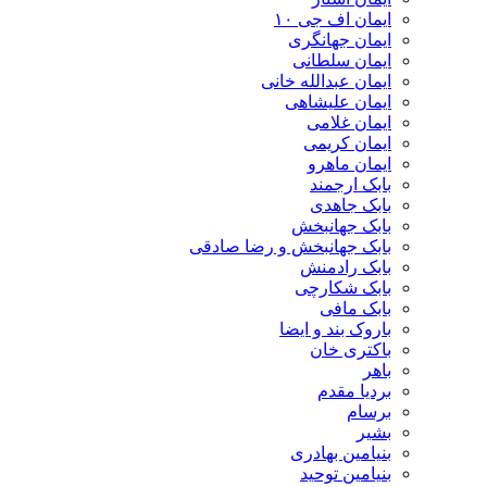
ایمان اف جی ۱۰
ایمان جهانگری
ایمان سلطانی
ایمان عبدالله خانی
ایمان علیشاهی
ایمان غلامی
ایمان کریمی
ایمان ماهرو
بابک ارجمند
بابک جاهدی
بابک جهانبخش
بابک جهانبخش و رضا صادقی
بابک رادمنش
بابک شکارچی
بابک مافی
باروک بند و ایضا
باکتری خان
باهر
بردیا مقدم
برسام
بشیر
بنیامین بهادری
بنیامین توحید