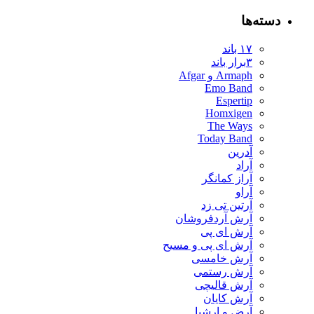
ته‌ها
۱۷ باند
۳برار باند
Armaph و Afgar
Emo Band
Espertip
Homxigen
The Ways
Today Band
آدرین
آراد
آراز کمانگر
آراو
آرتین تی زد
آرش آردفروشان
آرش ای پی
آرش ای پی و مسیح
آرش خامسی
آرش رستمی
آرش قالیچی
آرش کایان
​آرض و ارشیا