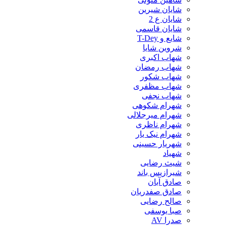
شایان شیرین
شایان ع 2
شایان قاسمی
شایع و T-Dey
شروین شایا
شهاب اکبری
شهاب رمضان
شهاب شکور
شهاب مظفری
شهاب نجفی
شهرام شکوهی
شهرام میرجلالی
شهرام ناظری
شهرام نیک یار
شهریار حسینی
شهیاد
شیث رضایی
شیرازیس باند
صادق آبان
صادق صفدریان
صالح رضایی
صبا یوسفی
صدرا AV