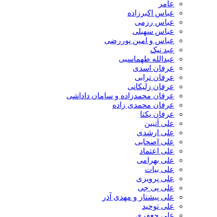
عامر
عباس اکبرزاده
عباس رزمی
عباس سهیلی
عباس و امین پوررضی
عبد نیک
عبدالله طهماسبی‎
عرفان اسدی
عرفان ترابی
عرفان زلیکانی
عرفان محمدزاده و سامان داداشی
عرفان محمدی زاده
عرفان یکتا
علی آتبین
علی ارشدی
علی اصحابی
علی اعتماد
علی بهرامی
علی بیات
علی پرویزی
علی پی جی
علی پیشتاز و مهدی آذر
علی توحید
علی جعفری