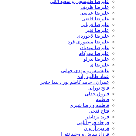
علیرضا طلیسچی و سعید آتانی
علیرضا ظریف
علیرضا عباسی
علیرضا قاضی
علیرضا قربانی
علیرضا قنبر
علیرضا لاجوردی
علیرضا منصوری فرد
علیرضا مهدیان
علیرضا مهرکام
علیرضا ندرلو
علیرضا ی
علیشمس و مهدی جهانی
عماد طالب زاده
عمران ، حامد کاظم پور ، نیما حنجر
فاتح نورایی
فاروق جدلی
فاطمه
فاطمه و رضا شیری
فتاح فتحی
فربد یزدانفر
فرجاد فرج اللهی
فردین آر وان
فرزاد بیباش و وحید تتورا