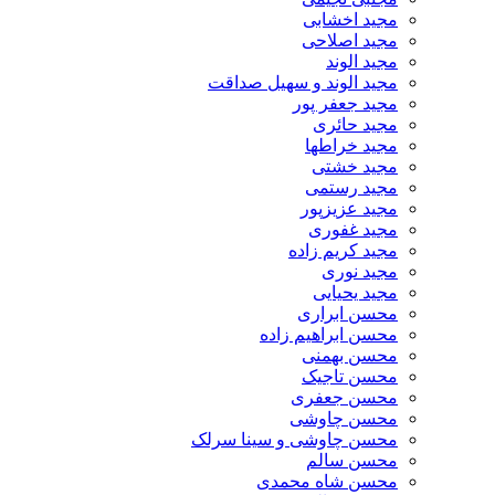
مجید اخشابی
مجید اصلاحی
مجید الوند‎
مجید الوند و سهیل صداقت
مجید جعفر پور
مجید حائری
مجید خراطها
مجید خشتی
مجید رستمی
مجید عزیزپور
مجید غفوری
مجید کریم زاده
مجید نوری
مجید یحیایی
محسن ابراری
محسن ابراهیم زاده
محسن بهمنی
محسن تاجیک
محسن جعفری
محسن چاوشی
محسن چاوشی و سینا سرلک
محسن سالم
محسن شاه محمدی