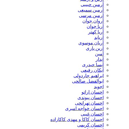
آرمین حبیبی
آرمین سمیعی
آرمین مرسی
آروان جوان
آریا جوان
آریا کهتر
آریابد
آریان موسوی
آرین یاری
آمین
آیدار
آیسا حیدری
آیکان رفیعی
ابراهیم چاردولی
ابوالفضل صالحی
اجوید
احسان اراتو
احسان پیوندی
احسان تهرانچی
احسان خواجه امیری
احسان غیبی
احسان کاکا و مهدی کاکازاده
احسان کریمی