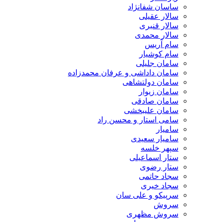
ساسان شفانژاد
سالار عقیلی
سالار قنبری
سالار محمدی
سام آریس
سام کوشیار
سامان جلیلی
سامان داداشی و عرفان محمدزاده
سامان دولتشاهی
سامان زیوار
سامان صادقی
سامان علیبخشی
سامی استار و محسن راد
سامیار
سامیار سعیدی
سپهر خلسه
ستار اسماعیلی
ستار رضوی
سجاد حاتمی
سجاد خیری
سرپیکو و علی سان
سروش
سروش مظهری