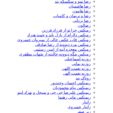
رضا نمو و سکسکه بند
رضا هاشمیان
رضا هامون
رضا و نریمان و کامیاب
رضا یزدانی
رضالون
رمیکس چرا تو از فرزاد فرزین
رمیکس دلارام از پازل باند و حمید هیراد
رمیکس قاب عکس خالی از سیروان خسروی
رمیکس مرد دیوونه از رضا صادقی
رمیکس معجزه اینه از امین رستمی
رمیکس مگه دیوونه حالیته از شهاب مظفری
روزبه اسماعیلی
روزبه بمانی
روزبه نعمت اللهی
روزبه نعمت الهی
روناک بند
ریمیکس احسان وحیدپور
ریمیکس پیام محمودیان
ریمیکس علیرضا جی جی و سیجل و بهزاد لیتو
ریمیکس مانی رهنما
زانیار
زانیار خسروی
زیر صفر