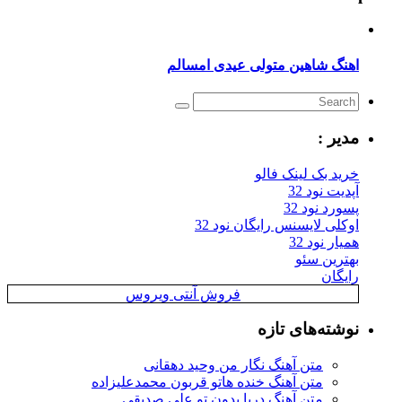
نگ شاهین متولی عیدی امسالم
یر :
ید بک لینک فالو
یت نود 32
رد نود 32
کلی لایسنس رایگان نود 32
ار نود 32
ترین سئو
یگان
فروش آنتی ویروس
شته‌های تازه
متن آهنگ نگار من وحید دهقانی
متن آهنگ خنده هاتو قربون محمدعلیزاده
متن آهنگ دریا بدون تو علی صدیقی