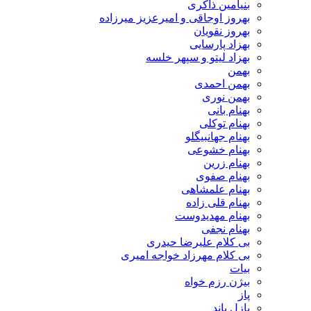
بنیامین ذاکری
بهروز اوجاقی و امیرعزیز میرزاده
بهروز نقویان
بهزاد پارسایی
بهزاد لیتو و سپهر خلسه
بهمن
بهمن احمدی
بهمن نوری
بهنام بانی
بهنام توکلی
بهنام جهانبیگلو
بهنام خشوعی
بهنام زرین
بهنام صفوی
بهنام علمشاهی
بهنام قلی زاده
بهنام مهدیدوست
بهنام نجفی
بی کلام علیرضا حیدری
بی کلام مهرزاد خواجه امیری
بیات
بیژن رزم خواه
پاز
پازل باند