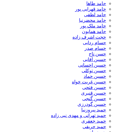
حامد طاها
حامد قهرایی پور
حامد لطفی
حامد محضرنیا
حامد ملک پور
حامد همایون
حجت اشرف زاده
حسام ردایی
حسام صدر
حسن تاج
حسین آقایی
حسین احسانی
حسین توکلی
حسین حماد
حسین غربت خواه
حسین فتحی
حسین قنبری
حسین گنجی
حسین گودرزی
حمید پیروزنیا
حمید تهرانی و مهدی نبی زاده
حمید جعفری
حمید حریفی