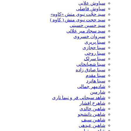
سیاوش علایی
سیاوش فاضلی
سید حجّت نبوی منش «کاوه»
سید حجت نبوی منش ( کاوه )
سید حسین حسینى
سید سجاد میر علائی
سیروان خسروی
سینا پرپری
سینا حجازی
سینا روحی
سینا سرلک
سینا شعبانخانی
سینا صادق زاده
سینا مقدم
سینا هاترد
شادمهر جمالی
شارمین
شاهد سبحانی فر و نیما تاری
شاهرخ افشار
شاهین خالدی
شاهین دانشجو
شاهین سیف
شاهین عبدهی
شاهین متولی