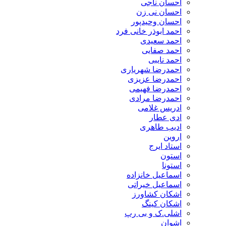
احسان ناجی
احسان نی زن
احسان وحیدپور
احمد ابوذر خانی فرد
احمد سعیدی
احمد صفایی
احمد نایبی
احمدرضا شهریاری
احمدرضا عزیزی
احمدرضا فهیمی
احمدرضا مرادی
ادریس غلامی
ادی عطار
ادیب طاهری
اروین
استاد ایرج
استون
استونا
اسماعیل خانزاده
اسماعیل خیراتی
اشکان کشاورز
اشکان کینگ
اشلی.ک و بی رپ
اشوان