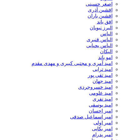
اصغر حسینی
افشین آذری
افشین باران
افق باند
البرز نبویان
الیاس
الیاس قنبرى
الیاس یحیایی
الیکان
امو باند
امید آمری و مجتبی کبیری و مهدى مقدم
امید ترابی
امید تقی پور
امید جهان
امید خسروجردی
امید علومی
امید نفری
امید یوسفی
امیر احسان
امیر اسماعیل صدفی
امیر اولی
امیر بکایی
امیر پدرام