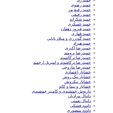
حمید راد
حمید رضوی
حمید رفیع پور
حمید رفیعی
حمید شکرانه
حمید عسکری
حمید فیروز دهقان
حمید قهاری
حمید گودرزی و میلاد بابایی
حمید هیراد
حمیدرضا اکبری
حمیدرضا برومند
حمیدرضا ترکاشوند
حمیدرضا ترکاشوند و امیریل ارجمند
حمیدرضا مازوچی
خشایار اعتمادی
خشایار نیک روش
خشایار نیکروش
خشایار و نیما و کانو
داریوش جمشیدی و کامبیز جمشیدی
دانیال مرادیان
دانیال نعمتی
داوود فشکی
داوود منصوری