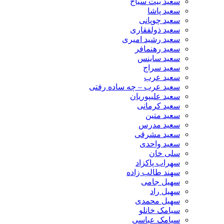
سعید بیت سیاح
سعید پاشا
سعید چوپانی
سعید ذولفقاری
سعید رشید امیری
سعید رهنمافر
سعید ساینس
سعید سراج
سعید عرب
سعید عرب – چه ساده رفتی
سعید علیپوریان
سعید کرمانی
سعید متین
سعید مدرس
سعید مشرقی
سعید واحدی
سلی خان
سهراب پاکزاد
سهند طالب زاده
سهیل جامی
سهیل راد
سهیل محمدی
سیامک خانلو
سیامک عباسی