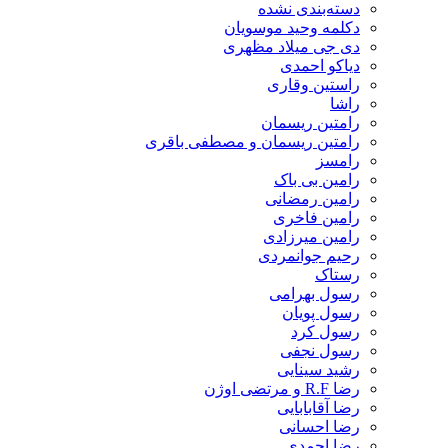
دسته‌بندی نشده
دکلمه وحید موسویان
دی جی میلاد مظهری
دیاکو احمدی
راستین وقاری
راشا
رامتین ریسمان
رامتین ریسمان و مصطفی باقری
رامسز
رامین بی باک
رامین رمضانی
رامین فاخری
رامین میرزادی
رحیم جوانمردی
رستاک
رسول بهرامی
رسول پویان
رسول کرد
رسول نجفی
رشید سینایی
رضا R.F و مرتضی اوژن
رضا آقابابایی
رضا احسانی
رضا احمدی