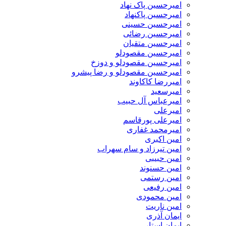
امیرحسین پاک نهاد
امیرحسین پاکنهاد
امیرحسین حسینی
امیرحسین رضائی
امیرحسین متقیان
امیرحسین مقصودلو
امیرحسین مقصودلو و دوزخ
امیرحسین مقصودلو و رضا پیشرو
امیررضا کاکاوند
امیرسعید
امیرعباس آل حبیب
امیرعلی
امیرعلی پورقاسم
امیرمحمد غفاری
امین اکبری
امین تیرزاد و سام سهراب
امین حبیبی
امین حسنوند
امین رستمی
امین رفیعی
امین محمودی
امین ناریت
ایمان آذری
ایمان استار