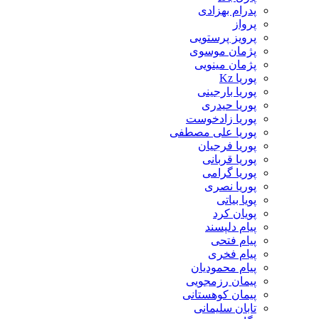
پدرام بهزادی
پرواز
پرویز پرستویی
پژمان موسوی
پژمان مینویی
پوریا Kz
پوریا بارجینی
پوریا حیدری
پوریا زادخوست
پوریا علی مصطفی
پوریا فرجیان
پوریا قربانی
پوریا گرامی
پوریا نصری
پویا بیاتی
پویان کرد
پیام دلپسند
پیام فتحی
پیام فخری
پیام محمودیان
پیمان رزمجویی
پیمان کوهستانی
تابان سلیمانی