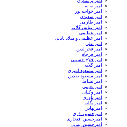
امیر پرستاری
امیر ته ته
امیر خواجه پور
امیر سعیدی
امیر طارمی
امیر عباس گلاب
امیر عظیمی
امیر عظیمی و میلاد بابایی
امیر علی
امیر فخرالدین
امیر فرجام
امیر فلاح حسینی
امیر گلایه
امیر مسعود امیری
امیر مسعود صدیق
امیر نشاطی
امیر نعیمی
امیر وکیلی
امیر یاوری
امیر یگانه
امیربهادر
امیرحسین آذری
امیرحسین افتخاری
امیرحسین ایمانی