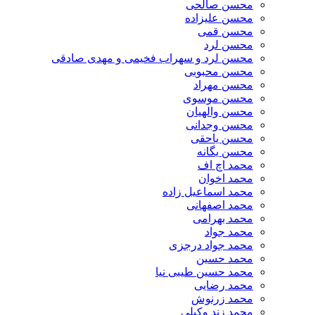
محسن صالحی
محسن علیزاده
محسن قمی
محسن لرد
محسن لرد و سهراب فخیمی و مهدی صادقی
محسن محبوبی
محسن مهراد
محسن موسوی
محسن والهیان
محسن وجدانی
محسن یاحقی
محسن یگانه
محمد اچ اف
محمد اخوان
محمد اسماعیل زاده
محمد اصفهانی
محمد بهرامی
محمد جواد
محمد جواد درجزی
محمد حسین
محمد حسین طیبی نیا
محمد رضایی
محمد زرنوش
محمد زند وکیلی