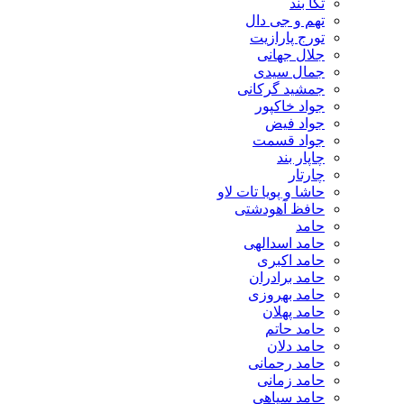
تگا بند
تهم و جی دال
تورج پارازیت
جلال جهانی
جمال سیدی
جمشید گرکانی
جواد خاکپور
جواد فیض
جواد قسمت
چاپار بند
چارتار
حاشا و پویا تات لاو
حافظ آهودشتی
حامد
حامد اسدالهی
حامد اکبری
حامد برادران
حامد بهروزی
حامد پهلان
حامد حاتم
حامد دلان
حامد رحمانی
حامد زمانی
حامد سیاهی