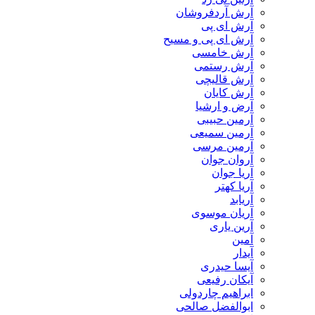
آرش آردفروشان
آرش ای پی
آرش ای پی و مسیح
آرش خامسی
آرش رستمی
آرش قالیچی
آرش کایان
​آرض و ارشیا
آرمین حبیبی
آرمین سمیعی
آرمین مرسی
آروان جوان
آریا جوان
آریا کهتر
آریابد
آریان موسوی
آرین یاری
آمین
آیدار
آیسا حیدری
آیکان رفیعی
ابراهیم چاردولی
ابوالفضل صالحی