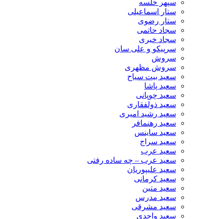
سپهر خلسه
ستار اسماعیلی
ستار رضوی
سجاد حاتمی
سجاد خیری
سرپیکو و علی سان
سروش
سروش مظهری
سعید بیت سیاح
سعید پاشا
سعید چوپانی
سعید ذولفقاری
سعید رشید امیری
سعید رهنمافر
سعید ساینس
سعید سراج
سعید عرب
سعید عرب – چه ساده رفتی
سعید علیپوریان
سعید کرمانی
سعید متین
سعید مدرس
سعید مشرقی
سعید واحدی