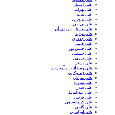
علی اعتماد
علی بهرامی
علی بیات
علی پرویزی
علی پی جی
علی پیشتاز و مهدی آذر
علی توحید
علی جعفری
علی حبیبی
علی حسن پور
علی حسینی
علی خادمی
علی دشتی
علی رمضانپور و آمین بند
علی زند وکیلی
علی سپاهی
علی ستوده
علی صدر
علی عبدالمالکی
علی قریبی
علی کرمانشاهی
علی گنجی
علی لهراسبی