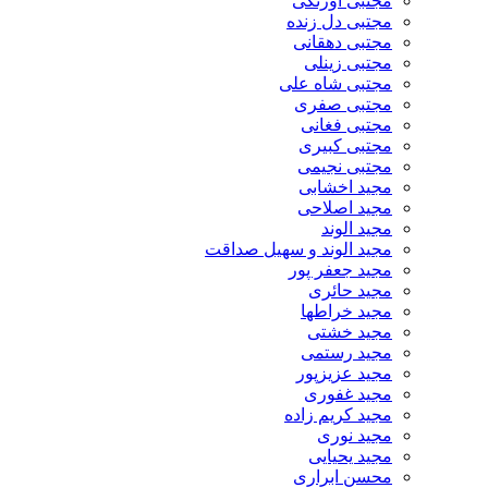
مجتبی اورنگی
مجتبی دل زنده
مجتبی دهقانی
مجتبی زینلی
مجتبی شاه علی
مجتبی صفری
مجتبی فغانی
مجتبی کبیری
مجتبی نجیمی
مجید اخشابی
مجید اصلاحی
مجید الوند‎
مجید الوند و سهیل صداقت
مجید جعفر پور
مجید حائری
مجید خراطها
مجید خشتی
مجید رستمی
مجید عزیزپور
مجید غفوری
مجید کریم زاده
مجید نوری
مجید یحیایی
محسن ابراری