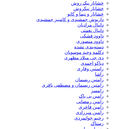
خشایار نیک روش
خشایار نیکروش
خشایار و نیما و کانو
داریوش جمشیدی و کامبیز جمشیدی
دانیال مرادیان
دانیال نعمتی
داوود فشکی
داوود منصوری
دسته‌بندی نشده
دکلمه وحید موسویان
دی جی میلاد مظهری
دیاکو احمدی
راستین وقاری
راشا
رامتین ریسمان
رامتین ریسمان و مصطفی باقری
رامسز
رامین بی باک
رامین رمضانی
رامین فاخری
رامین میرزادی
رحیم جوانمردی
رستاک
رسول بهرامی