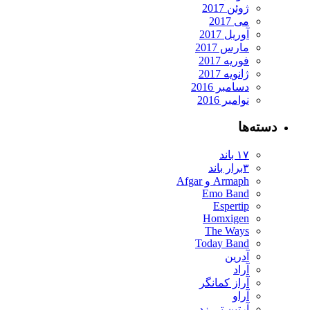
ژوئن 2017
می 2017
آوریل 2017
مارس 2017
فوریه 2017
ژانویه 2017
دسامبر 2016
نوامبر 2016
دسته‌ها
۱۷ باند
۳برار باند
Armaph و Afgar
Emo Band
Espertip
Homxigen
The Ways
Today Band
آدرین
آراد
آراز کمانگر
آراو
آرتین تی زد