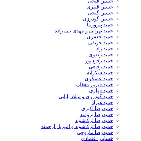
حسین فتحی
حسین قنبری
حسین گنجی
حسین گودرزی
حمید پیروزنیا
حمید تهرانی و مهدی نبی زاده
حمید جعفری
حمید حریفی
حمید راد
حمید رضوی
حمید رفیع پور
حمید رفیعی
حمید شکرانه
حمید عسکری
حمید فیروز دهقان
حمید قهاری
حمید گودرزی و میلاد بابایی
حمید هیراد
حمیدرضا اکبری
حمیدرضا برومند
حمیدرضا ترکاشوند
حمیدرضا ترکاشوند و امیریل ارجمند
حمیدرضا مازوچی
خشایار اعتمادی