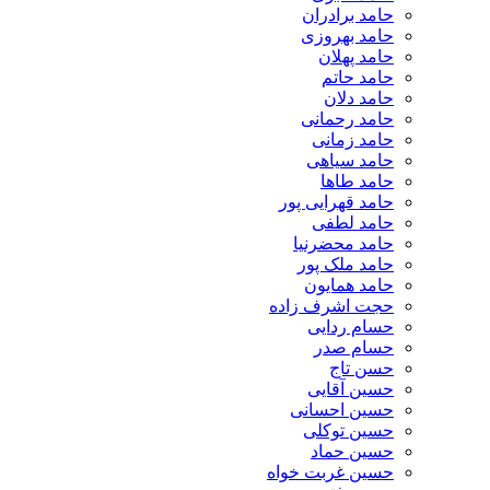
حامد برادران
حامد بهروزی
حامد پهلان
حامد حاتم
حامد دلان
حامد رحمانی
حامد زمانی
حامد سیاهی
حامد طاها
حامد قهرایی پور
حامد لطفی
حامد محضرنیا
حامد ملک پور
حامد همایون
حجت اشرف زاده
حسام ردایی
حسام صدر
حسن تاج
حسین آقایی
حسین احسانی
حسین توکلی
حسین حماد
حسین غربت خواه