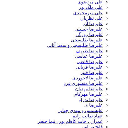
علی مرتضوی
علی ملک پور
علی میرمحمدی
علی نظریان
علیرضا آذر
علیرضا حسینی
علیرضا روزگار
علیرضا طلیسچی
علیرضا طلیسچی و سعید آتانی
علیرضا ظریف
علیرضا عباسی
علیرضا قاضی
علیرضا قربانی
علیرضا قنبر
علیرضا لاجوردی
علیرضا منصوری فرد
علیرضا مهدیان
علیرضا مهرکام
علیرضا ندرلو
علیرضا ی
علیشمس و مهدی جهانی
عماد طالب زاده
عمران ، حامد کاظم پور ، نیما حنجر
فاتح نورایی