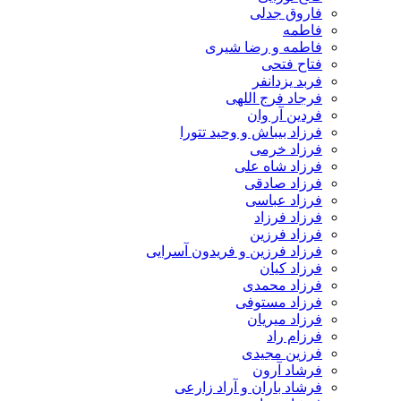
فاروق جدلی
فاطمه
فاطمه و رضا شیری
فتاح فتحی
فربد یزدانفر
فرجاد فرج اللهی
فردین آر وان
فرزاد بیباش و وحید تتورا
فرزاد خرمی
فرزاد شاه علی
فرزاد صادقی
فرزاد عباسی
فرزاد فرزاد
فرزاد فرزین
فرزاد فرزین و فریدون آسرایی
فرزاد کیان
فرزاد محمدی
فرزاد مستوفی
فرزاد میریان
فرزام راد
فرزین مجیدی
فرشاد آرون
فرشاد باران و آراد زارعی