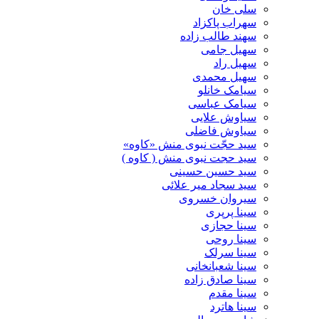
سلی خان
سهراب پاکزاد
سهند طالب زاده
سهیل جامی
سهیل راد
سهیل محمدی
سیامک خانلو
سیامک عباسی
سیاوش علایی
سیاوش فاضلی
سید حجّت نبوی منش «کاوه»
سید حجت نبوی منش ( کاوه )
سید حسین حسینى
سید سجاد میر علائی
سیروان خسروی
سینا پرپری
سینا حجازی
سینا روحی
سینا سرلک
سینا شعبانخانی
سینا صادق زاده
سینا مقدم
سینا هاترد