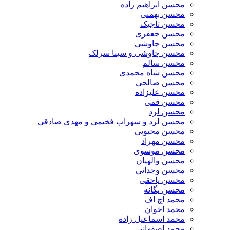
محسن ابراهیم زاده
محسن بهمنی
محسن تاجیک
محسن جعفری
محسن چاوشی
محسن چاوشی و سینا سرلک
محسن سالم
محسن شاه محمدی
محسن صالحی
محسن علیزاده
محسن قمی
محسن لرد
محسن لرد و سهراب فخیمی و مهدی صادقی
محسن محبوبی
محسن مهراد
محسن موسوی
محسن والهیان
محسن وجدانی
محسن یاحقی
محسن یگانه
محمد اچ اف
محمد اخوان
محمد اسماعیل زاده
محمد اصفهانی