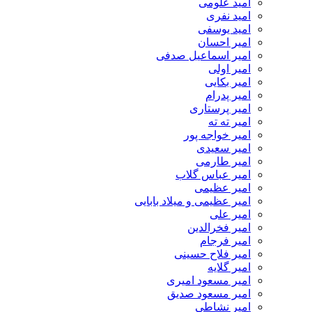
امید علومی
امید نفری
امید یوسفی
امیر احسان
امیر اسماعیل صدفی
امیر اولی
امیر بکایی
امیر پدرام
امیر پرستاری
امیر ته ته
امیر خواجه پور
امیر سعیدی
امیر طارمی
امیر عباس گلاب
امیر عظیمی
امیر عظیمی و میلاد بابایی
امیر علی
امیر فخرالدین
امیر فرجام
امیر فلاح حسینی
امیر گلایه
امیر مسعود امیری
امیر مسعود صدیق
امیر نشاطی