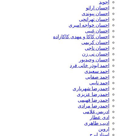
اجوید
احسان اراتو
احسان پیوندی
احسان تهرانچی
احسان خواجه امیری
احسان غیبی
احسان کاکا و مهدی کاکازاده
احسان کریمی
احسان ناجی
احسان نی زن
احسان وحیدپور
احمد ابوذر خانی فرد
احمد سعیدی
احمد صفایی
احمد نایبی
احمدرضا شهریاری
احمدرضا عزیزی
احمدرضا فهیمی
احمدرضا مرادی
ادریس غلامی
ادی عطار
ادیب طاهری
اروین
استاد ایرج