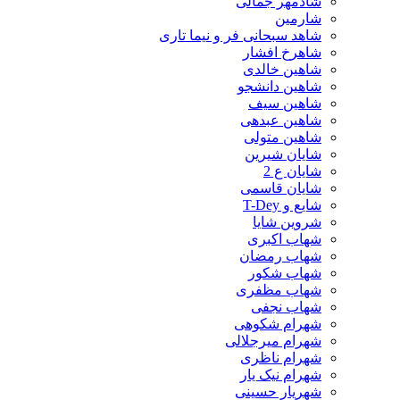
شادمهر جمالی
شارمین
شاهد سبحانی فر و نیما تاری
شاهرخ افشار
شاهین خالدی
شاهین دانشجو
شاهین سیف
شاهین عبدهی
شاهین متولی
شایان شیرین
شایان ع 2
شایان قاسمی
شایع و T-Dey
شروین شایا
شهاب اکبری
شهاب رمضان
شهاب شکور
شهاب مظفری
شهاب نجفی
شهرام شکوهی
شهرام میرجلالی
شهرام ناظری
شهرام نیک یار
شهریار حسینی