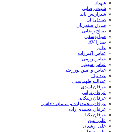
شهیاد
شیث رضایی
شیرازیس باند
صادق آبان
صادق صفدریان
صالح رضایی
صبا یوسفی
صدرا AV
عامر
عباس اکبرزاده
عباس رزمی
عباس سهیلی
عباس و امین پوررضی
عبد نیک
عبدالله طهماسبی‎
عرفان اسدی
عرفان ترابی
عرفان زلیکانی
عرفان محمدزاده و سامان داداشی
عرفان محمدی زاده
عرفان یکتا
علی آتبین
علی ارشدی
علی اصحابی