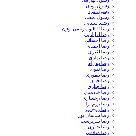
رسول پویان
رسول کرد
رسول نجفی
رشید سینایی
رضا R.F و مرتضی اوژن
رضا آقابابایی
رضا احسانی
رضا احمدی
رضا اکبری
رضا بهاری
رضا بیدرام
رضا تقوی
رضا تیموری
رضا جوان
رضا چناری
رضا خادمیان
رضا رخساری
رضا رزم آرا
رضا روح پور
رضا ساسان پور
رضا سرپرست
رضا شیری
رضا صادقی