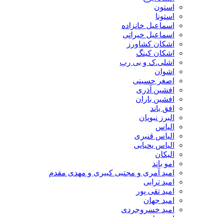
استون
استونا
اسماعیل خانزاده
اسماعیل خیراتی
اشکان کشاورز
اشکان کینگ
اشلی.ک و بی رپ
اشوان
اصغر حسینی
افشین آذری
افشین باران
افق باند
البرز نبویان
الیاس
الیاس قنبرى
الیاس یحیایی
الیکان
امو باند
امید آمری و مجتبی کبیری و مهدى مقدم
امید ترابی
امید تقی پور
امید جهان
امید خسروجردی