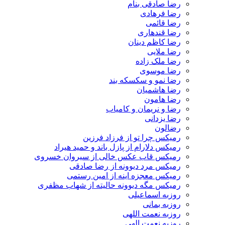
رضا صادقی بنام
رضا فرهادی
رضا قائمی
رضا قندهاری
رضا کاظم دینان
رضا ملایی
رضا ملک زاده
رضا موسوی
رضا نمو و سکسکه بند
رضا هاشمیان
رضا هامون
رضا و نریمان و کامیاب
رضا یزدانی
رضالون
رمیکس چرا تو از فرزاد فرزین
رمیکس دلارام از پازل باند و حمید هیراد
رمیکس قاب عکس خالی از سیروان خسروی
رمیکس مرد دیوونه از رضا صادقی
رمیکس معجزه اینه از امین رستمی
رمیکس مگه دیوونه حالیته از شهاب مظفری
روزبه اسماعیلی
روزبه بمانی
روزبه نعمت اللهی
روزبه نعمت الهی