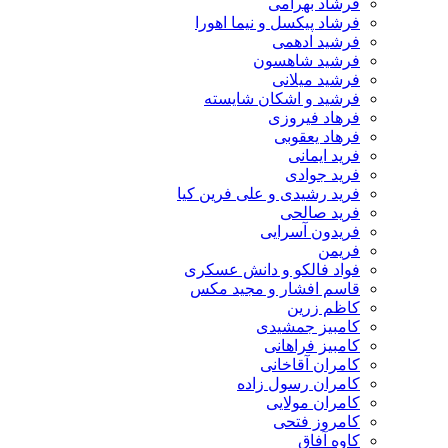
فرشاد بهرامی
فرشاد پیکسل و نیما اهورا
فرشید ادهمی
فرشید شاهسون
فرشید میلانی
فرشید و اشکان شایسته
فرهاد فیروزی
فرهاد یعقوبی
فرید ایمانی
فرید جوادی
فرید رشیدی و علی فرین کیا
فرید صالحی
فریدون آسرایی
فریمن
فواد فالکو و دانش عسکری
قاسم افشار و مجید مکس
کاظم زرین
کامبیز جمشیدی
کامبیز فراهانی
کامران آقاخانی
کامران رسول زاده
کامران مولایی
کامروز فتحی
کاوه آفاق