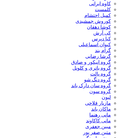
کاوه ایرانی
کلمست
کمیل احتشام
کوروش جمشیدی
کوشا دهقان
کی آرش
کیا دپرس
کیوان اسماعیلی
گرام بند
گرشا رضایی
گروه اپیکور و صادق
گروه باتری و کلونل
گروه پالت
گروه دنگ شو
گروه سان دارک باند
گروه سون
لیون
مازیار فلاحی
ماکان باند
مانی رهنما
مانی کاکاوند
مبین جعفری
متین صفر پور