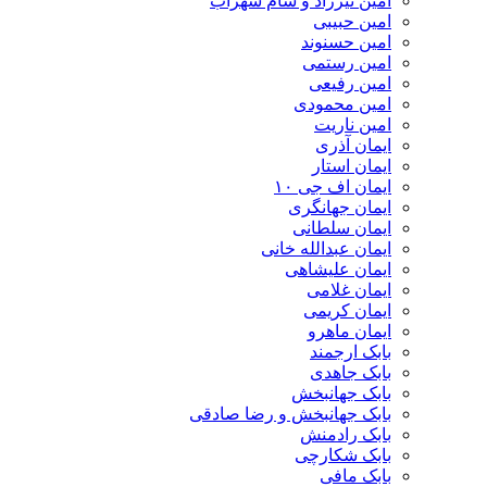
امین تیرزاد و سام سهراب
امین حبیبی
امین حسنوند
امین رستمی
امین رفیعی
امین محمودی
امین ناریت
ایمان آذری
ایمان استار
ایمان اف جی ۱۰
ایمان جهانگری
ایمان سلطانی
ایمان عبدالله خانی
ایمان علیشاهی
ایمان غلامی
ایمان کریمی
ایمان ماهرو
بابک ارجمند
بابک جاهدی
بابک جهانبخش
بابک جهانبخش و رضا صادقی
بابک رادمنش
بابک شکارچی
بابک مافی