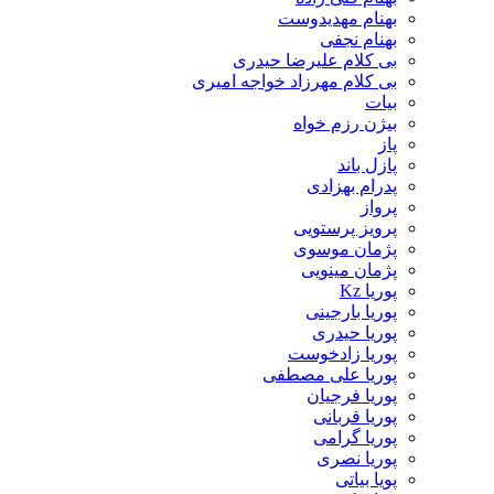
بهنام مهدیدوست
بهنام نجفی
بی کلام علیرضا حیدری
بی کلام مهرزاد خواجه امیری
بیات
بیژن رزم خواه
پاز
پازل باند
پدرام بهزادی
پرواز
پرویز پرستویی
پژمان موسوی
پژمان مینویی
پوریا Kz
پوریا بارجینی
پوریا حیدری
پوریا زادخوست
پوریا علی مصطفی
پوریا فرجیان
پوریا قربانی
پوریا گرامی
پوریا نصری
پویا بیاتی