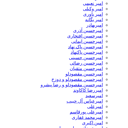
امیر نعیمی
امیر وکیلی
امیر یاوری
امیر یگانه
امیربهادر
امیرحسین آذری
امیرحسین افتخاری
امیرحسین ایمانی
امیرحسین پاک نهاد
امیرحسین پاکنهاد
امیرحسین حسینی
امیرحسین رضائی
امیرحسین متقیان
امیرحسین مقصودلو
امیرحسین مقصودلو و دوزخ
امیرحسین مقصودلو و رضا پیشرو
امیررضا کاکاوند
امیرسعید
امیرعباس آل حبیب
امیرعلی
امیرعلی پورقاسم
امیرمحمد غفاری
امین اکبری