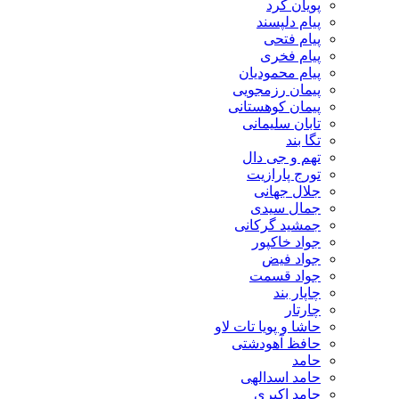
پویان کرد
پیام دلپسند
پیام فتحی
پیام فخری
پیام محمودیان
پیمان رزمجویی
پیمان کوهستانی
تابان سلیمانی
تگا بند
تهم و جی دال
تورج پارازیت
جلال جهانی
جمال سیدی
جمشید گرکانی
جواد خاکپور
جواد فیض
جواد قسمت
چاپار بند
چارتار
حاشا و پویا تات لاو
حافظ آهودشتی
حامد
حامد اسدالهی
حامد اکبری