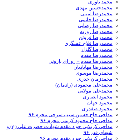
محمد یاوری
محمدحسین مهدی
محمدرضا امینی
محمدرضا حاتمی
محمدرضا رضایی
محمدرضا روزبه
محمدرضا فروتن
محمدرضا فلاح عسگری
محمدرضا گلزار
محمدرضا مقدم
محمدرضا مقدم – روزای بارونی
محمدرضا مهابادیان
محمدرضا موسوی
محمدزمان خدری
محمدعلی محمودی (رادمان)
محمدعلی مولایی
محمود انصاری
محمود جهان
محمود صفدری
مداحی حاج حسین سیب سرخی محرم ۹۶
مداحی حاج محمود کریمی محرم ۹۶
مداحی کربلایی جواد مقدم شهادت حضرت علی (ع) و
شبهای قدر ۹۶
مداحی کربلایی جواد مقدم محرم ۹۶