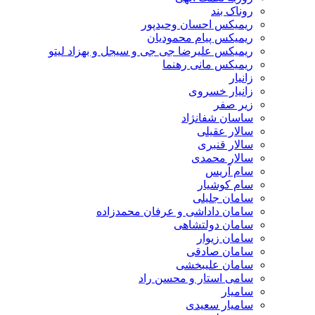
روناک بند
ریمیکس احسان وحیدپور
ریمیکس پیام محمودیان
ریمیکس علیرضا جی جی و سیجل و بهزاد لیتو
ریمیکس مانی رهنما
زانیار
زانیار خسروی
زیر صفر
ساسان شفانژاد
سالار عقیلی
سالار قنبری
سالار محمدی
سام آریس
سام کوشیار
سامان جلیلی
سامان داداشی و عرفان محمدزاده
سامان دولتشاهی
سامان زیوار
سامان صادقی
سامان علیبخشی
سامی استار و محسن راد
سامیار
سامیار سعیدی