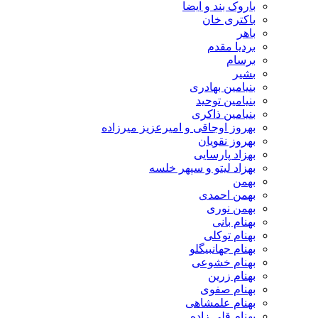
باروک بند و ایضا
باکتری خان
باهر
بردیا مقدم
برسام
بشیر
بنیامین بهادری
بنیامین توحید
بنیامین ذاکری
بهروز اوجاقی و امیرعزیز میرزاده
بهروز نقویان
بهزاد پارسایی
بهزاد لیتو و سپهر خلسه
بهمن
بهمن احمدی
بهمن نوری
بهنام بانی
بهنام توکلی
بهنام جهانبیگلو
بهنام خشوعی
بهنام زرین
بهنام صفوی
بهنام علمشاهی
بهنام قلی زاده