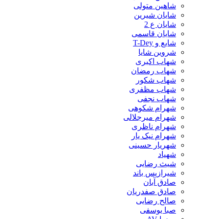
شاهین متولی
شایان شیرین
شایان ع 2
شایان قاسمی
شایع و T-Dey
شروین شایا
شهاب اکبری
شهاب رمضان
شهاب شکور
شهاب مظفری
شهاب نجفی
شهرام شکوهی
شهرام میرجلالی
شهرام ناظری
شهرام نیک یار
شهریار حسینی
شهیاد
شیث رضایی
شیرازیس باند
صادق آبان
صادق صفدریان
صالح رضایی
صبا یوسفی