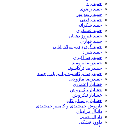
حمید راد
حمید رضوی
حمید رفیع پور
حمید رفیعی
حمید شکرانه
حمید عسکری
حمید فیروز دهقان
حمید قهاری
حمید گودرزی و میلاد بابایی
حمید هیراد
حمیدرضا اکبری
حمیدرضا برومند
حمیدرضا ترکاشوند
حمیدرضا ترکاشوند و امیریل ارجمند
حمیدرضا مازوچی
خشایار اعتمادی
خشایار نیک روش
خشایار نیکروش
خشایار و نیما و کانو
داریوش جمشیدی و کامبیز جمشیدی
دانیال مرادیان
دانیال نعمتی
داوود فشکی