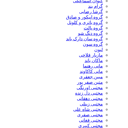
کیوان اسماعیلی
گرام بند
گرشا رضایی
گروه اپیکور و صادق
گروه باتری و کلونل
گروه پالت
گروه دنگ شو
گروه سان دارک باند
گروه سون
لیون
مازیار فلاحی
ماکان باند
مانی رهنما
مانی کاکاوند
مبین جعفری
متین صفر پور
مجتبی اورنگی
مجتبی دل زنده
مجتبی دهقانی
مجتبی زینلی
مجتبی شاه علی
مجتبی صفری
مجتبی فغانی
مجتبی کبیری