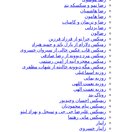
رضا نمو و سکسکه بند
رضا هاشمیان
رضا هامون
رضا و نریمان و کامیاب
رضا یزدانی
رضالون
رمیکس چرا تو از فرزاد فرزین
رمیکس دلارام از پازل باند و حمید هیراد
رمیکس قاب عکس خالی از سیروان خسروی
رمیکس مرد دیوونه از رضا صادقی
رمیکس معجزه اینه از امین رستمی
رمیکس مگه دیوونه حالیته از شهاب مظفری
روزبه اسماعیلی
روزبه بمانی
روزبه نعمت اللهی
روزبه نعمت الهی
روناک بند
ریمیکس احسان وحیدپور
ریمیکس پیام محمودیان
ریمیکس علیرضا جی جی و سیجل و بهزاد لیتو
ریمیکس مانی رهنما
زانیار
زانیار خسروی