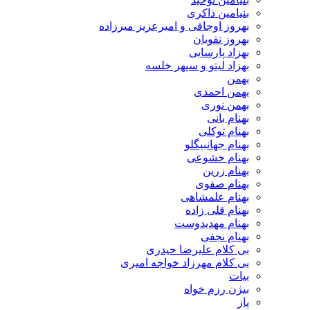
بنیامین ذاکری
بهروز اوجاقی و امیرعزیز میرزاده
بهروز نقویان
بهزاد پارسایی
بهزاد لیتو و سپهر خلسه
بهمن
بهمن احمدی
بهمن نوری
بهنام بانی
بهنام توکلی
بهنام جهانبیگلو
بهنام خشوعی
بهنام زرین
بهنام صفوی
بهنام علمشاهی
بهنام قلی زاده
بهنام مهدیدوست
بهنام نجفی
بی کلام علیرضا حیدری
بی کلام مهرزاد خواجه امیری
بیات
بیژن رزم خواه
پاز