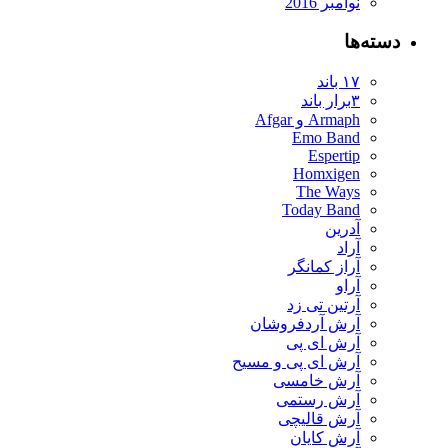
نوامبر 2016
دسته‌ها
۱۷ باند
۳برار باند
Armaph و Afgar
Emo Band
Espertip
Homxigen
The Ways
Today Band
آدرین
آراد
آراز کمانگر
آراو
آرتین تی زد
آرش آردفروشان
آرش ای پی
آرش ای پی و مسیح
آرش خامسی
آرش رستمی
آرش قالیچی
آرش کایان