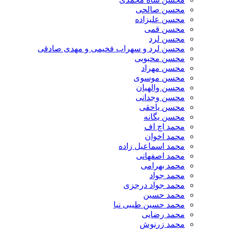
محسن صالحی
محسن علیزاده
محسن قمی
محسن لرد
محسن لرد و سهراب فخیمی و مهدی صادقی
محسن محبوبی
محسن مهراد
محسن موسوی
محسن والهیان
محسن وجدانی
محسن یاحقی
محسن یگانه
محمد اچ اف
محمد اخوان
محمد اسماعیل زاده
محمد اصفهانی
محمد بهرامی
محمد جواد
محمد جواد درجزی
محمد حسین
محمد حسین طیبی نیا
محمد رضایی
محمد زرنوش