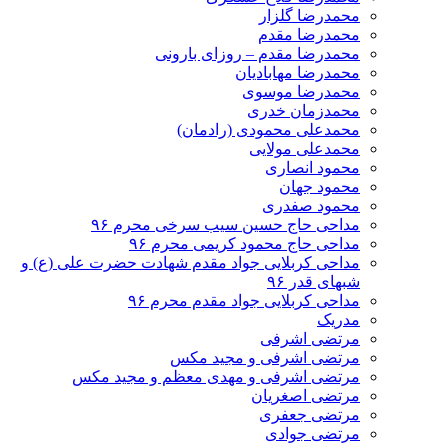
محمدرضا گلزار
محمدرضا مقدم
محمدرضا مقدم – روزای بارونی
محمدرضا مهابادیان
محمدرضا موسوی
محمدزمان خدری
محمدعلی محمودی (رادمان)
محمدعلی مولایی
محمود انصاری
محمود جهان
محمود صفدری
مداحی حاج حسین سیب سرخی محرم ۹۶
مداحی حاج محمود کریمی محرم ۹۶
مداحی کربلایی جواد مقدم شهادت حضرت علی (ع) و
شبهای قدر ۹۶
مداحی کربلایی جواد مقدم محرم ۹۶
مدریک
مرتضی اشرفی
مرتضی اشرفی و مجید مکس
مرتضی اشرفی و مهدی معظم و مجید مکس
مرتضی اصغریان
مرتضی جعفری
مرتضی جوادی