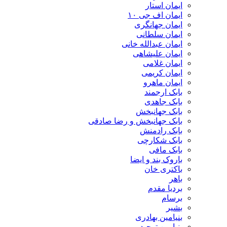
ایمان استار
ایمان اف جی ۱۰
ایمان جهانگری
ایمان سلطانی
ایمان عبدالله خانی
ایمان علیشاهی
ایمان غلامی
ایمان کریمی
ایمان ماهرو
بابک ارجمند
بابک جاهدی
بابک جهانبخش
بابک جهانبخش و رضا صادقی
بابک رادمنش
بابک شکارچی
بابک مافی
باروک بند و ایضا
باکتری خان
باهر
بردیا مقدم
برسام
بشیر
بنیامین بهادری
بنیامین توحید