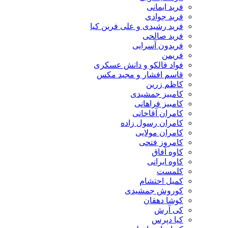
فرید ایمانی
فرید جوادی
فرید رشیدی و علی فرین کیا
فرید صالحی
فریدون آسرایی
فریمن
فواد فالکو و دانش عسکری
قاسم افشار و مجید مکس
کاظم زرین
کامبیز جمشیدی
کامبیز فراهانی
کامران آقاخانی
کامران رسول زاده
کامران مولایی
کامروز فتحی
کاوه آفاق
کاوه ایرانی
کلمست
کمیل احتشام
کوروش جمشیدی
کوشا دهقان
کی آرش
کیا دپرس