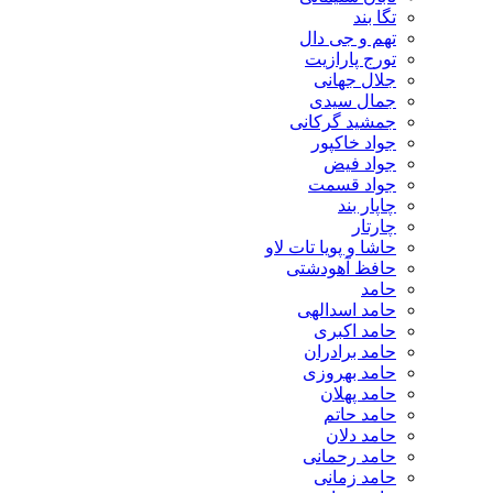
تگا بند
تهم و جی دال
تورج پارازیت
جلال جهانی
جمال سیدی
جمشید گرکانی
جواد خاکپور
جواد فیض
جواد قسمت
چاپار بند
چارتار
حاشا و پویا تات لاو
حافظ آهودشتی
حامد
حامد اسدالهی
حامد اکبری
حامد برادران
حامد بهروزی
حامد پهلان
حامد حاتم
حامد دلان
حامد رحمانی
حامد زمانی