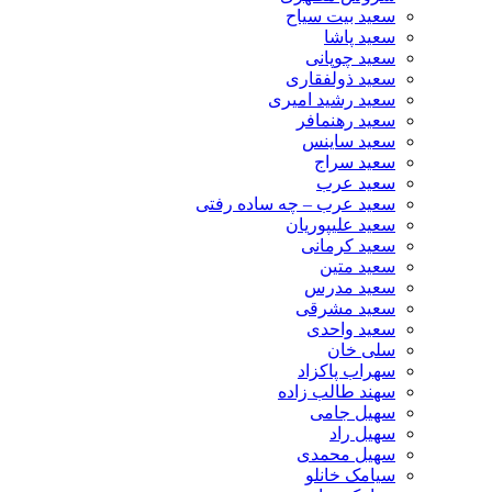
سعید بیت سیاح
سعید پاشا
سعید چوپانی
سعید ذولفقاری
سعید رشید امیری
سعید رهنمافر
سعید ساینس
سعید سراج
سعید عرب
سعید عرب – چه ساده رفتی
سعید علیپوریان
سعید کرمانی
سعید متین
سعید مدرس
سعید مشرقی
سعید واحدی
سلی خان
سهراب پاکزاد
سهند طالب زاده
سهیل جامی
سهیل راد
سهیل محمدی
سیامک خانلو