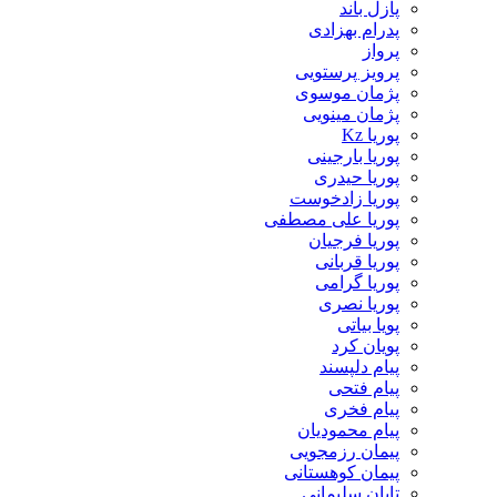
پازل باند
پدرام بهزادی
پرواز
پرویز پرستویی
پژمان موسوی
پژمان مینویی
پوریا Kz
پوریا بارجینی
پوریا حیدری
پوریا زادخوست
پوریا علی مصطفی
پوریا فرجیان
پوریا قربانی
پوریا گرامی
پوریا نصری
پویا بیاتی
پویان کرد
پیام دلپسند
پیام فتحی
پیام فخری
پیام محمودیان
پیمان رزمجویی
پیمان کوهستانی
تابان سلیمانی