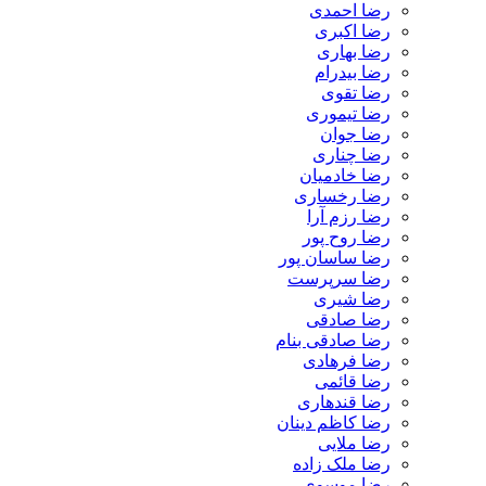
رضا احمدی
رضا اکبری
رضا بهاری
رضا بیدرام
رضا تقوی
رضا تیموری
رضا جوان
رضا چناری
رضا خادمیان
رضا رخساری
رضا رزم آرا
رضا روح پور
رضا ساسان پور
رضا سرپرست
رضا شیری
رضا صادقی
رضا صادقی بنام
رضا فرهادی
رضا قائمی
رضا قندهاری
رضا کاظم دینان
رضا ملایی
رضا ملک زاده
رضا موسوی