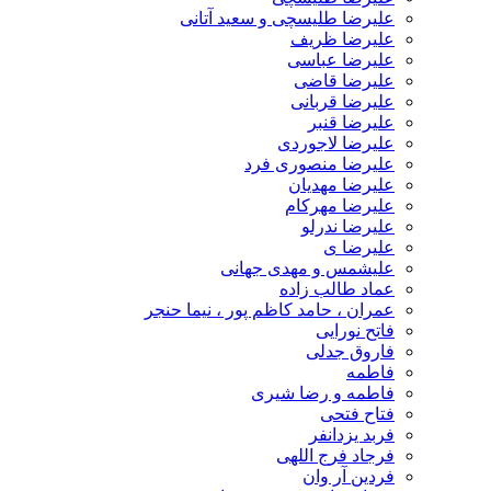
علیرضا طلیسچی و سعید آتانی
علیرضا ظریف
علیرضا عباسی
علیرضا قاضی
علیرضا قربانی
علیرضا قنبر
علیرضا لاجوردی
علیرضا منصوری فرد
علیرضا مهدیان
علیرضا مهرکام
علیرضا ندرلو
علیرضا ی
علیشمس و مهدی جهانی
عماد طالب زاده
عمران ، حامد کاظم پور ، نیما حنجر
فاتح نورایی
فاروق جدلی
فاطمه
فاطمه و رضا شیری
فتاح فتحی
فربد یزدانفر
فرجاد فرج اللهی
فردین آر وان