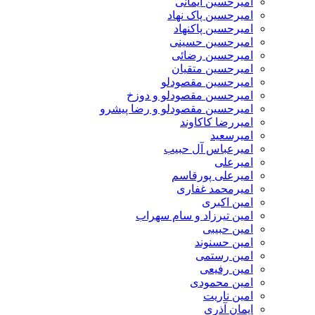
امیرحسین ایمانی
امیرحسین پاک نهاد
امیرحسین پاکنهاد
امیرحسین حسینی
امیرحسین رضائی
امیرحسین متقیان
امیرحسین مقصودلو
امیرحسین مقصودلو و دوزخ
امیرحسین مقصودلو و رضا پیشرو
امیررضا کاکاوند
امیرسعید
امیرعباس آل حبیب
امیرعلی
امیرعلی پورقاسم
امیرمحمد غفاری
امین اکبری
امین تیرزاد و سام سهراب
امین حبیبی
امین حسنوند
امین رستمی
امین رفیعی
امین محمودی
امین ناریت
ایمان آذری