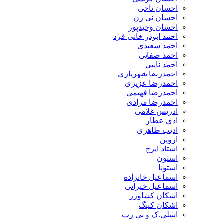
احسان ناجی
احسان نی زن
احسان وحیدپور
احمد ابوذر خانی فرد
احمد سعیدی
احمد صفایی
احمد نایبی
احمدرضا شهریاری
احمدرضا عزیزی
احمدرضا فهیمی
احمدرضا مرادی
ادریس غلامی
ادی عطار
ادیب طاهری
اروین
استاد ایرج
استون
استونا
اسماعیل خانزاده
اسماعیل خیراتی
اشکان کشاورز
اشکان کینگ
اشلی.ک و بی رپ