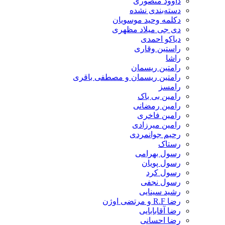
داوود منصوری
دسته‌بندی نشده
دکلمه وحید موسویان
دی جی میلاد مظهری
دیاکو احمدی
راستین وقاری
راشا
رامتین ریسمان
رامتین ریسمان و مصطفی باقری
رامسز
رامین بی باک
رامین رمضانی
رامین فاخری
رامین میرزادی
رحیم جوانمردی
رستاک
رسول بهرامی
رسول پویان
رسول کرد
رسول نجفی
رشید سینایی
رضا R.F و مرتضی اوژن
رضا آقابابایی
رضا احسانی