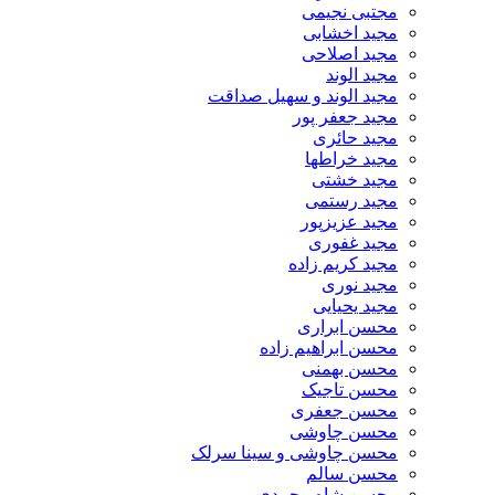
مجتبی نجیمی
مجید اخشابی
مجید اصلاحی
مجید الوند‎
مجید الوند و سهیل صداقت
مجید جعفر پور
مجید حائری
مجید خراطها
مجید خشتی
مجید رستمی
مجید عزیزپور
مجید غفوری
مجید کریم زاده
مجید نوری
مجید یحیایی
محسن ابراری
محسن ابراهیم زاده
محسن بهمنی
محسن تاجیک
محسن جعفری
محسن چاوشی
محسن چاوشی و سینا سرلک
محسن سالم
محسن شاه محمدی