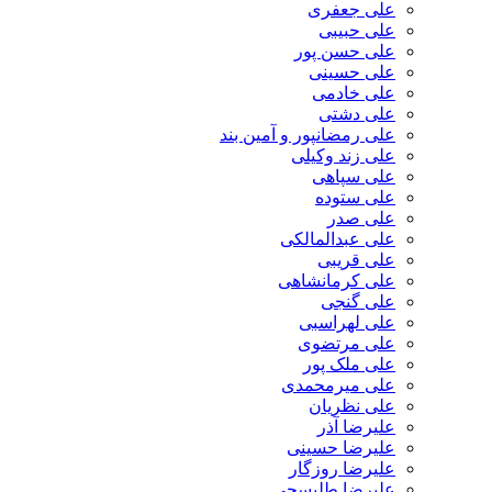
علی جعفری
علی حبیبی
علی حسن پور
علی حسینی
علی خادمی
علی دشتی
علی رمضانپور و آمین بند
علی زند وکیلی
علی سپاهی
علی ستوده
علی صدر
علی عبدالمالکی
علی قریبی
علی کرمانشاهی
علی گنجی
علی لهراسبی
علی مرتضوی
علی ملک پور
علی میرمحمدی
علی نظریان
علیرضا آذر
علیرضا حسینی
علیرضا روزگار
علیرضا طلیسچی