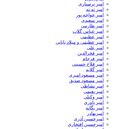
امیر پرستاری
امیر ته ته
امیر خواجه پور
امیر سعیدی
امیر طارمی
امیر عباس گلاب
امیر عظیمی
امیر عظیمی و میلاد بابایی
امیر علی
امیر فخرالدین
امیر فرجام
امیر فلاح حسینی
امیر گلایه
امیر مسعود امیری
امیر مسعود صدیق
امیر نشاطی
امیر نعیمی
امیر وکیلی
امیر یاوری
امیر یگانه
امیربهادر
امیرحسین آذری
امیرحسین افتخاری