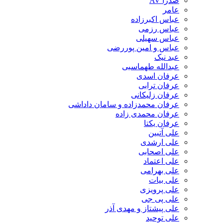
صدرا AV
عامر
عباس اکبرزاده
عباس رزمی
عباس سهیلی
عباس و امین پوررضی
عبد نیک
عبدالله طهماسبی‎
عرفان اسدی
عرفان ترابی
عرفان زلیکانی
عرفان محمدزاده و سامان داداشی
عرفان محمدی زاده
عرفان یکتا
علی آتبین
علی ارشدی
علی اصحابی
علی اعتماد
علی بهرامی
علی بیات
علی پرویزی
علی پی جی
علی پیشتاز و مهدی آذر
علی توحید