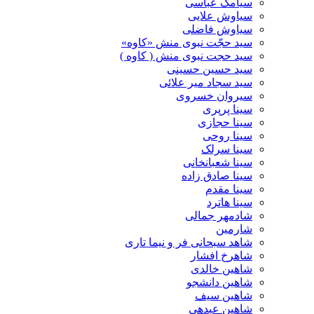
سیامک عباسی
سیاوش علایی
سیاوش فاضلی
سید حجّت نبوی منش «کاوه»
سید حجت نبوی منش ( کاوه )
سید حسین حسینى
سید سجاد میر علائی
سیروان خسروی
سینا پرپری
سینا حجازی
سینا روحی
سینا سرلک
سینا شعبانخانی
سینا صادق زاده
سینا مقدم
سینا هاترد
شادمهر جمالی
شارمین
شاهد سبحانی فر و نیما تاری
شاهرخ افشار
شاهین خالدی
شاهین دانشجو
شاهین سیف
شاهین عبدهی