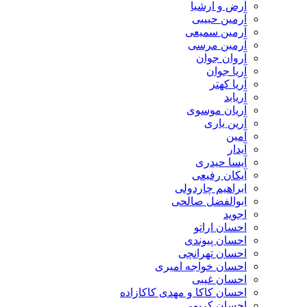
​آرض و ارشیا
آرمین حبیبی
آرمین سمیعی
آرمین مرسی
آروان جوان
آریا جوان
آریا کهتر
آریابد
آریان موسوی
آرین یاری
آمین
آیدار
آیسا حیدری
آیکان رفیعی
ابراهیم چاردولی
ابوالفضل صالحی
اجوید
احسان اراتو
احسان پیوندی
احسان تهرانچی
احسان خواجه امیری
احسان غیبی
احسان کاکا و مهدی کاکازاده
احسان کریمی