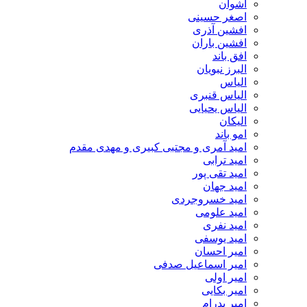
اشوان
اصغر حسینی
افشین آذری
افشین باران
افق باند
البرز نبویان
الیاس
الیاس قنبرى
الیاس یحیایی
الیکان
امو باند
امید آمری و مجتبی کبیری و مهدى مقدم
امید ترابی
امید تقی پور
امید جهان
امید خسروجردی
امید علومی
امید نفری
امید یوسفی
امیر احسان
امیر اسماعیل صدفی
امیر اولی
امیر بکایی
امیر پدرام