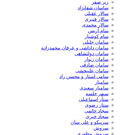
زیر صفر
ساسان شفانژاد
سالار عقیلی
سالار قنبری
سالار محمدی
سام آریس
سام کوشیار
سامان جلیلی
سامان داداشی و عرفان محمدزاده
سامان دولتشاهی
سامان زیوار
سامان صادقی
سامان علیبخشی
سامی استار و محسن راد
سامیار
سامیار سعیدی
سپهر خلسه
ستار اسماعیلی
ستار رضوی
سجاد حاتمی
سجاد خیری
سرپیکو و علی سان
سروش
سروش مظهری