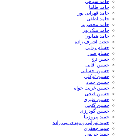
حامد سیاهی
حامد طاها
حامد قهرایی پور
حامد لطفی
حامد محضرنیا
حامد ملک پور
حامد همایون
حجت اشرف زاده
حسام ردایی
حسام صدر
حسن تاج
حسین آقایی
حسین احسانی
حسین توکلی
حسین حماد
حسین غربت خواه
حسین فتحی
حسین قنبری
حسین گنجی
حسین گودرزی
حمید پیروزنیا
حمید تهرانی و مهدی نبی زاده
حمید جعفری
حمید حریفی