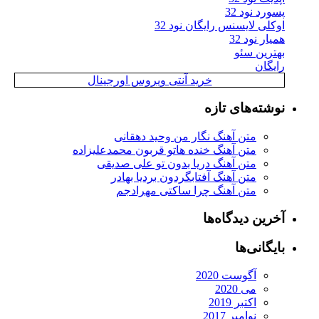
پسورد نود 32
اوکلی لایسنس رایگان نود 32
همیار نود 32
بهترین سئو
رایگان
خرید آنتی ویروس اورجینال
نوشته‌های تازه
متن آهنگ نگار من وحید دهقانی
متن آهنگ خنده هاتو قربون محمدعلیزاده
متن آهنگ دریا بدون تو علی صدیقی
متن آهنگ آفتابگردون بردیا بهادر
متن آهنگ چرا ساکتی مهرادجم
آخرین دیدگاه‌ها
بایگانی‌ها
آگوست 2020
می 2020
اکتبر 2019
نوامبر 2017