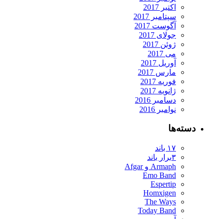
اکتبر 2017
سپتامبر 2017
آگوست 2017
جولای 2017
ژوئن 2017
می 2017
آوریل 2017
مارس 2017
فوریه 2017
ژانویه 2017
دسامبر 2016
نوامبر 2016
دسته‌ها
۱۷ باند
۳برار باند
Armaph و Afgar
Emo Band
Espertip
Homxigen
The Ways
Today Band