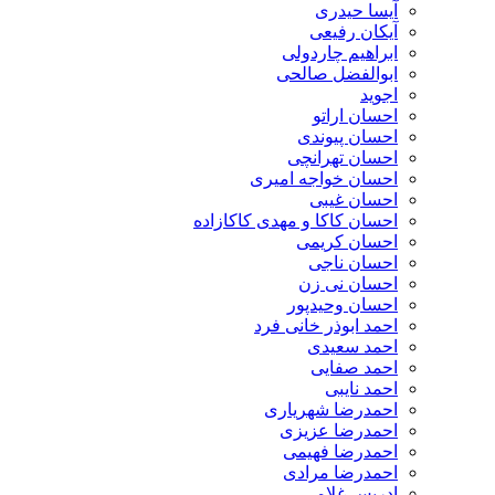
آیسا حیدری
آیکان رفیعی
ابراهیم چاردولی
ابوالفضل صالحی
اجوید
احسان اراتو
احسان پیوندی
احسان تهرانچی
احسان خواجه امیری
احسان غیبی
احسان کاکا و مهدی کاکازاده
احسان کریمی
احسان ناجی
احسان نی زن
احسان وحیدپور
احمد ابوذر خانی فرد
احمد سعیدی
احمد صفایی
احمد نایبی
احمدرضا شهریاری
احمدرضا عزیزی
احمدرضا فهیمی
احمدرضا مرادی
ادریس غلامی