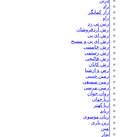
آدرین
آراد
آراز کمانگر
آراو
آرتین تی زد
آرش آردفروشان
آرش ای پی
آرش ای پی و مسیح
آرش خامسی
آرش رستمی
آرش قالیچی
آرش کایان
​آرض و ارشیا
آرمین حبیبی
آرمین سمیعی
آرمین مرسی
آروان جوان
آریا جوان
آریا کهتر
آریابد
آریان موسوی
آرین یاری
آمین
آیدار