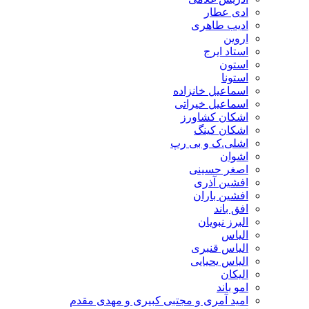
ادی عطار
ادیب طاهری
اروین
استاد ایرج
استون
استونا
اسماعیل خانزاده
اسماعیل خیراتی
اشکان کشاورز
اشکان کینگ
اشلی.ک و بی رپ
اشوان
اصغر حسینی
افشین آذری
افشین باران
افق باند
البرز نبویان
الیاس
الیاس قنبرى
الیاس یحیایی
الیکان
امو باند
امید آمری و مجتبی کبیری و مهدى مقدم