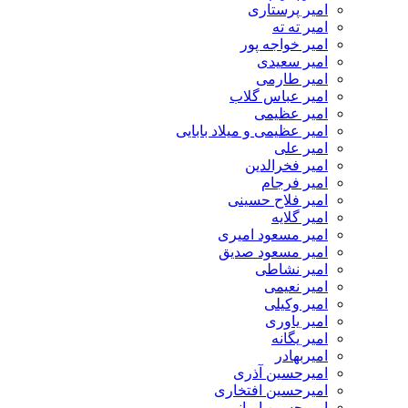
امیر پرستاری
امیر ته ته
امیر خواجه پور
امیر سعیدی
امیر طارمی
امیر عباس گلاب
امیر عظیمی
امیر عظیمی و میلاد بابایی
امیر علی
امیر فخرالدین
امیر فرجام
امیر فلاح حسینی
امیر گلایه
امیر مسعود امیری
امیر مسعود صدیق
امیر نشاطی
امیر نعیمی
امیر وکیلی
امیر یاوری
امیر یگانه
امیربهادر
امیرحسین آذری
امیرحسین افتخاری
امیرحسین ایمانی