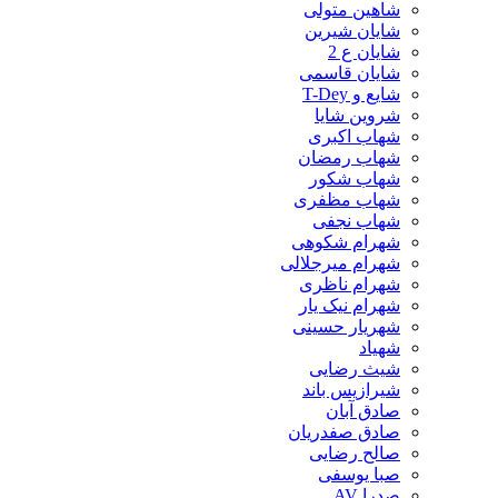
شاهین متولی
شایان شیرین
شایان ع 2
شایان قاسمی
شایع و T-Dey
شروین شایا
شهاب اکبری
شهاب رمضان
شهاب شکور
شهاب مظفری
شهاب نجفی
شهرام شکوهی
شهرام میرجلالی
شهرام ناظری
شهرام نیک یار
شهریار حسینی
شهیاد
شیث رضایی
شیرازیس باند
صادق آبان
صادق صفدریان
صالح رضایی
صبا یوسفی
صدرا AV