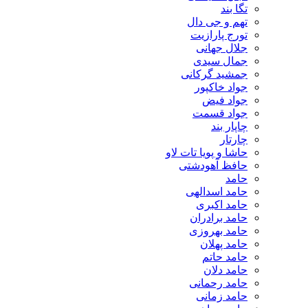
تگا بند
تهم و جی دال
تورج پارازیت
جلال جهانی
جمال سیدی
جمشید گرکانی
جواد خاکپور
جواد فیض
جواد قسمت
چاپار بند
چارتار
حاشا و پویا تات لاو
حافظ آهودشتی
حامد
حامد اسدالهی
حامد اکبری
حامد برادران
حامد بهروزی
حامد پهلان
حامد حاتم
حامد دلان
حامد رحمانی
حامد زمانی