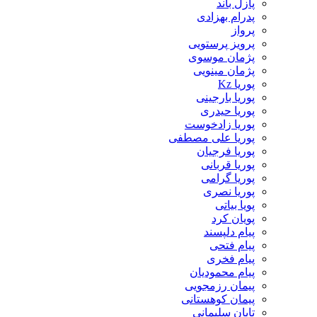
پازل باند
پدرام بهزادی
پرواز
پرویز پرستویی
پژمان موسوی
پژمان مینویی
پوریا Kz
پوریا بارجینی
پوریا حیدری
پوریا زادخوست
پوریا علی مصطفی
پوریا فرجیان
پوریا قربانی
پوریا گرامی
پوریا نصری
پویا بیاتی
پویان کرد
پیام دلپسند
پیام فتحی
پیام فخری
پیام محمودیان
پیمان رزمجویی
پیمان کوهستانی
تابان سلیمانی