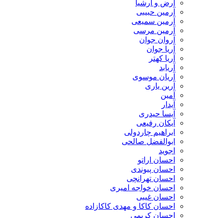
​آرض و ارشیا
آرمین حبیبی
آرمین سمیعی
آرمین مرسی
آروان جوان
آریا جوان
آریا کهتر
آریابد
آریان موسوی
آرین یاری
آمین
آیدار
آیسا حیدری
آیکان رفیعی
ابراهیم چاردولی
ابوالفضل صالحی
اجوید
احسان اراتو
احسان پیوندی
احسان تهرانچی
احسان خواجه امیری
احسان غیبی
احسان کاکا و مهدی کاکازاده
احسان کریمی