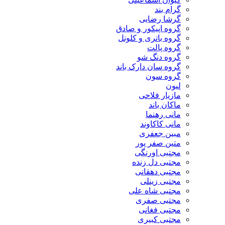
گرام بند
گرشا رضایی
گروه اپیکور و صادق
گروه باتری و کلونل
گروه پالت
گروه دنگ شو
گروه سان دارک باند
گروه سون
لیون
مازیار فلاحی
ماکان باند
مانی رهنما
مانی کاکاوند
مبین جعفری
متین صفر پور
مجتبی اورنگی
مجتبی دل زنده
مجتبی دهقانی
مجتبی زینلی
مجتبی شاه علی
مجتبی صفری
مجتبی فغانی
مجتبی کبیری