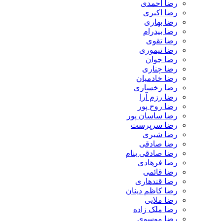
رضا احمدی
رضا اکبری
رضا بهاری
رضا بیدرام
رضا تقوی
رضا تیموری
رضا جوان
رضا چناری
رضا خادمیان
رضا رخساری
رضا رزم آرا
رضا روح پور
رضا ساسان پور
رضا سرپرست
رضا شیری
رضا صادقی
رضا صادقی بنام
رضا فرهادی
رضا قائمی
رضا قندهاری
رضا کاظم دینان
رضا ملایی
رضا ملک زاده
رضا موسوی