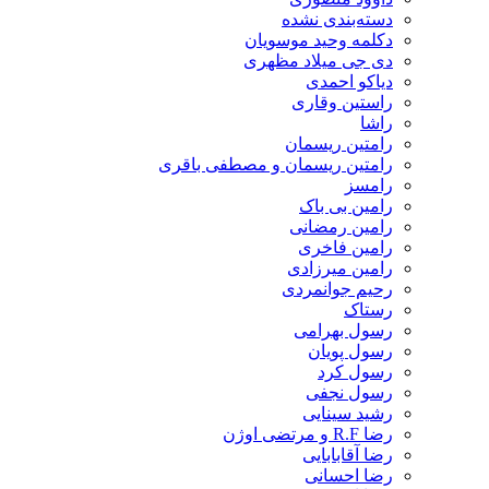
دسته‌بندی نشده
دکلمه وحید موسویان
دی جی میلاد مظهری
دیاکو احمدی
راستین وقاری
راشا
رامتین ریسمان
رامتین ریسمان و مصطفی باقری
رامسز
رامین بی باک
رامین رمضانی
رامین فاخری
رامین میرزادی
رحیم جوانمردی
رستاک
رسول بهرامی
رسول پویان
رسول کرد
رسول نجفی
رشید سینایی
رضا R.F و مرتضی اوژن
رضا آقابابایی
رضا احسانی