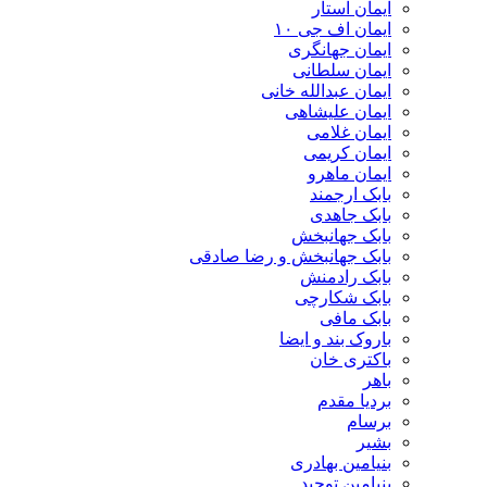
ایمان استار
ایمان اف جی ۱۰
ایمان جهانگری
ایمان سلطانی
ایمان عبدالله خانی
ایمان علیشاهی
ایمان غلامی
ایمان کریمی
ایمان ماهرو
بابک ارجمند
بابک جاهدی
بابک جهانبخش
بابک جهانبخش و رضا صادقی
بابک رادمنش
بابک شکارچی
بابک مافی
باروک بند و ایضا
باکتری خان
باهر
بردیا مقدم
برسام
بشیر
بنیامین بهادری
بنیامین توحید