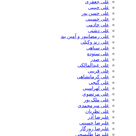
علی جعفری
علی حبیبی
علی حسن پور
علی حسینی
علی خادمی
علی دشتی
علی رمضانپور و آمین بند
علی زند وکیلی
علی سپاهی
علی ستوده
علی صدر
علی عبدالمالکی
علی قریبی
علی کرمانشاهی
علی گنجی
علی لهراسبی
علی مرتضوی
علی ملک پور
علی میرمحمدی
علی نظریان
علیرضا آذر
علیرضا حسینی
علیرضا روزگار
علیرضا طلیسچی