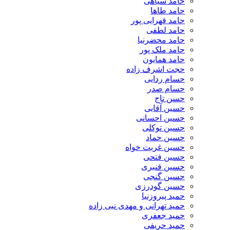
حامد سیاهی
حامد طاها
حامد قهرایی پور
حامد لطفی
حامد محضرنیا
حامد ملک پور
حامد همایون
حجت اشرف زاده
حسام ردایی
حسام صدر
حسن تاج
حسین آقایی
حسین احسانی
حسین توکلی
حسین حماد
حسین غربت خواه
حسین فتحی
حسین قنبری
حسین گنجی
حسین گودرزی
حمید پیروزنیا
حمید تهرانی و مهدی نبی زاده
حمید جعفری
حمید حریفی