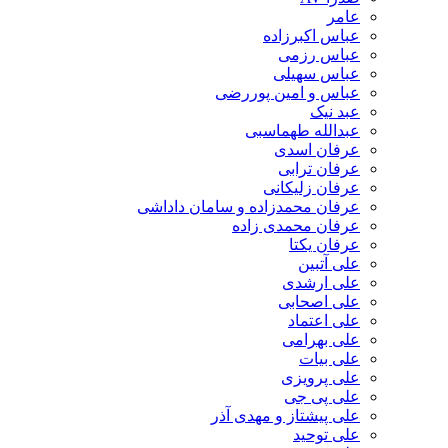
عامر
عباس اکبرزاده
عباس رزمی
عباس سهیلی
عباس و امین پوررضی
عبد نیک
عبدالله طهماسبی‎
عرفان اسدی
عرفان ترابی
عرفان زلیکانی
عرفان محمدزاده و سامان داداشی
عرفان محمدی زاده
عرفان یکتا
علی آتبین
علی ارشدی
علی اصحابی
علی اعتماد
علی بهرامی
علی بیات
علی پرویزی
علی پی جی
علی پیشتاز و مهدی آذر
علی توحید