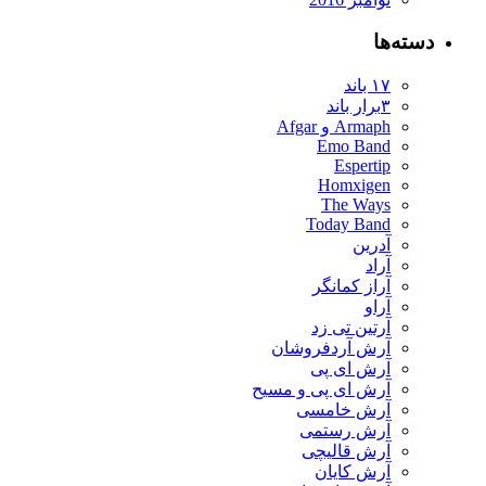
دسته‌ها
۱۷ باند
۳برار باند
Armaph و Afgar
Emo Band
Espertip
Homxigen
The Ways
Today Band
آدرین
آراد
آراز کمانگر
آراو
آرتین تی زد
آرش آردفروشان
آرش ای پی
آرش ای پی و مسیح
آرش خامسی
آرش رستمی
آرش قالیچی
آرش کایان