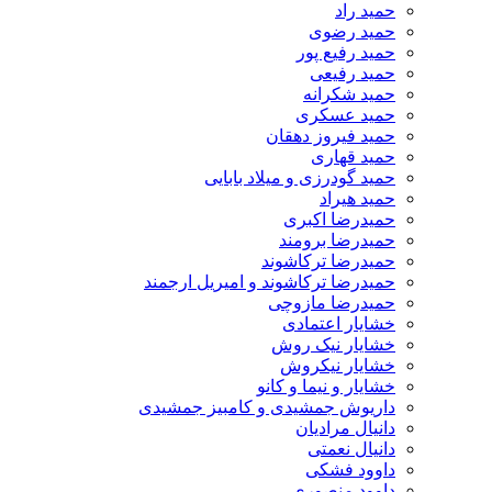
حمید راد
حمید رضوی
حمید رفیع پور
حمید رفیعی
حمید شکرانه
حمید عسکری
حمید فیروز دهقان
حمید قهاری
حمید گودرزی و میلاد بابایی
حمید هیراد
حمیدرضا اکبری
حمیدرضا برومند
حمیدرضا ترکاشوند
حمیدرضا ترکاشوند و امیریل ارجمند
حمیدرضا مازوچی
خشایار اعتمادی
خشایار نیک روش
خشایار نیکروش
خشایار و نیما و کانو
داریوش جمشیدی و کامبیز جمشیدی
دانیال مرادیان
دانیال نعمتی
داوود فشکی
داوود منصوری