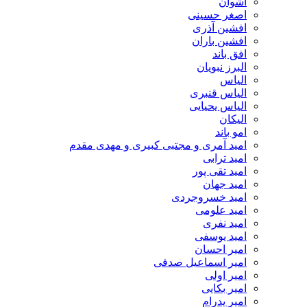
اشوان
اصغر حسینی
افشین آذری
افشین باران
افق باند
البرز نبویان
الیاس
الیاس قنبرى
الیاس یحیایی
الیکان
امو باند
امید آمری و مجتبی کبیری و مهدى مقدم
امید ترابی
امید تقی پور
امید جهان
امید خسروجردی
امید علومی
امید نفری
امید یوسفی
امیر احسان
امیر اسماعیل صدفی
امیر اولی
امیر بکایی
امیر پدرام