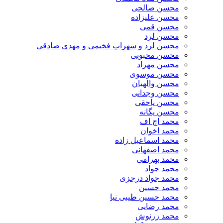
محسن صالحی
محسن علیزاده
محسن قمی
محسن لرد
محسن لرد و سهراب فخیمی و مهدی صادقی
محسن محبوبی
محسن مهراد
محسن موسوی
محسن والهیان
محسن وجدانی
محسن یاحقی
محسن یگانه
محمد اچ اف
محمد اخوان
محمد اسماعیل زاده
محمد اصفهانی
محمد بهرامی
محمد جواد
محمد جواد درجزی
محمد حسین
محمد حسین طیبی نیا
محمد رضایی
محمد زرنوش