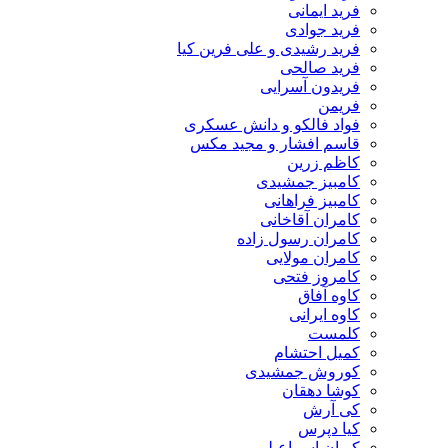
فرید ایمانی
فرید جوادی
فرید رشیدی و علی فرین کیا
فرید صالحی
فریدون آسرایی
فریمن
فواد فالکو و دانش عسکری
قاسم افشار و مجید مکس
کاظم زرین
کامبیز جمشیدی
کامبیز فراهانی
کامران آقاخانی
کامران رسول زاده
کامران مولایی
کامروز فتحی
کاوه آفاق
کاوه ایرانی
کلمست
کمیل احتشام
کوروش جمشیدی
کوشا دهقان
کی آرش
کیا دپرس
کیوان اسماعیلی