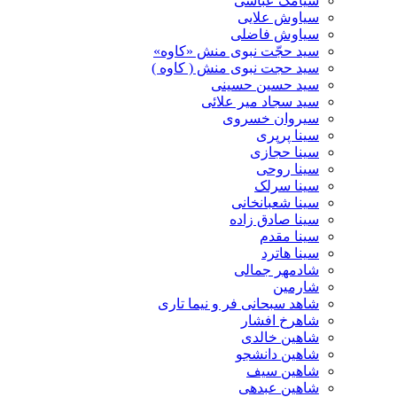
سیامک عباسی
سیاوش علایی
سیاوش فاضلی
سید حجّت نبوی منش «کاوه»
سید حجت نبوی منش ( کاوه )
سید حسین حسینى
سید سجاد میر علائی
سیروان خسروی
سینا پرپری
سینا حجازی
سینا روحی
سینا سرلک
سینا شعبانخانی
سینا صادق زاده
سینا مقدم
سینا هاترد
شادمهر جمالی
شارمین
شاهد سبحانی فر و نیما تاری
شاهرخ افشار
شاهین خالدی
شاهین دانشجو
شاهین سیف
شاهین عبدهی