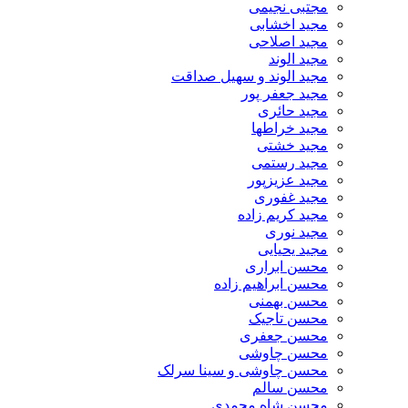
مجتبی نجیمی
مجید اخشابی
مجید اصلاحی
مجید الوند‎
مجید الوند و سهیل صداقت
مجید جعفر پور
مجید حائری
مجید خراطها
مجید خشتی
مجید رستمی
مجید عزیزپور
مجید غفوری
مجید کریم زاده
مجید نوری
مجید یحیایی
محسن ابراری
محسن ابراهیم زاده
محسن بهمنی
محسن تاجیک
محسن جعفری
محسن چاوشی
محسن چاوشی و سینا سرلک
محسن سالم
محسن شاه محمدی