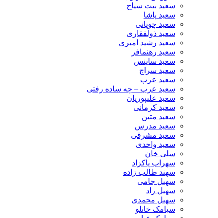
سعید بیت سیاح
سعید پاشا
سعید چوپانی
سعید ذولفقاری
سعید رشید امیری
سعید رهنمافر
سعید ساینس
سعید سراج
سعید عرب
سعید عرب – چه ساده رفتی
سعید علیپوریان
سعید کرمانی
سعید متین
سعید مدرس
سعید مشرقی
سعید واحدی
سلی خان
سهراب پاکزاد
سهند طالب زاده
سهیل جامی
سهیل راد
سهیل محمدی
سیامک خانلو