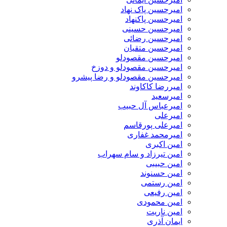
امیرحسین پاک نهاد
امیرحسین پاکنهاد
امیرحسین حسینی
امیرحسین رضائی
امیرحسین متقیان
امیرحسین مقصودلو
امیرحسین مقصودلو و دوزخ
امیرحسین مقصودلو و رضا پیشرو
امیررضا کاکاوند
امیرسعید
امیرعباس آل حبیب
امیرعلی
امیرعلی پورقاسم
امیرمحمد غفاری
امین اکبری
امین تیرزاد و سام سهراب
امین حبیبی
امین حسنوند
امین رستمی
امین رفیعی
امین محمودی
امین ناریت
ایمان آذری