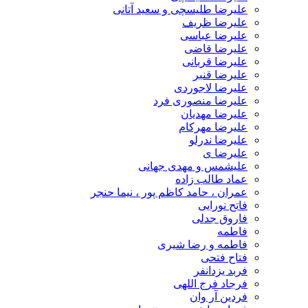
علیرضا طلیسچی و سعید آتانی
علیرضا ظریف
علیرضا عباسی
علیرضا قاضی
علیرضا قربانی
علیرضا قنبر
علیرضا لاجوردی
علیرضا منصوری فرد
علیرضا مهدیان
علیرضا مهرکام
علیرضا ندرلو
علیرضا ی
علیشمس و مهدی جهانی
عماد طالب زاده
عمران ، حامد کاظم پور ، نیما حنجر
فاتح نورایی
فاروق جدلی
فاطمه
فاطمه و رضا شیری
فتاح فتحی
فربد یزدانفر
فرجاد فرج اللهی
فردین آر وان