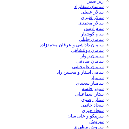
زیر صفر
ساسان شفانژاد
سالار عقیلی
سالار قنبری
سالار محمدی
سام آریس
سام کوشیار
سامان جلیلی
سامان داداشی و عرفان محمدزاده
سامان دولتشاهی
سامان زیوار
سامان صادقی
سامان علیبخشی
سامی استار و محسن راد
سامیار
سامیار سعیدی
سپهر خلسه
ستار اسماعیلی
ستار رضوی
سجاد حاتمی
سجاد خیری
سرپیکو و علی سان
سروش
سروش مظهری