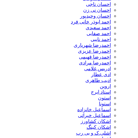
احسان ناجی
احسان نی زن
احسان وحیدپور
احمد ابوذر خانی فرد
احمد سعیدی
احمد صفایی
احمد نایبی
احمدرضا شهریاری
احمدرضا عزیزی
احمدرضا فهیمی
احمدرضا مرادی
ادریس غلامی
ادی عطار
ادیب طاهری
اروین
استاد ایرج
استون
استونا
اسماعیل خانزاده
اسماعیل خیراتی
اشکان کشاورز
اشکان کینگ
اشلی.ک و بی رپ