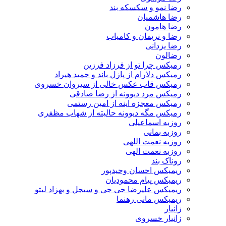
رضا نمو و سکسکه بند
رضا هاشمیان
رضا هامون
رضا و نریمان و کامیاب
رضا یزدانی
رضالون
رمیکس چرا تو از فرزاد فرزین
رمیکس دلارام از پازل باند و حمید هیراد
رمیکس قاب عکس خالی از سیروان خسروی
رمیکس مرد دیوونه از رضا صادقی
رمیکس معجزه اینه از امین رستمی
رمیکس مگه دیوونه حالیته از شهاب مظفری
روزبه اسماعیلی
روزبه بمانی
روزبه نعمت اللهی
روزبه نعمت الهی
روناک بند
ریمیکس احسان وحیدپور
ریمیکس پیام محمودیان
ریمیکس علیرضا جی جی و سیجل و بهزاد لیتو
ریمیکس مانی رهنما
زانیار
زانیار خسروی