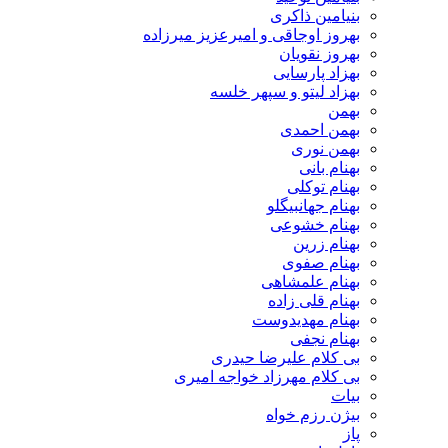
بنیامین ذاکری
بهروز اوجاقی و امیرعزیز میرزاده
بهروز نقویان
بهزاد پارسایی
بهزاد لیتو و سپهر خلسه
بهمن
بهمن احمدی
بهمن نوری
بهنام بانی
بهنام توکلی
بهنام جهانبیگلو
بهنام خشوعی
بهنام زرین
بهنام صفوی
بهنام علمشاهی
بهنام قلی زاده
بهنام مهدیدوست
بهنام نجفی
بی کلام علیرضا حیدری
بی کلام مهرزاد خواجه امیری
بیات
بیژن رزم خواه
پاز