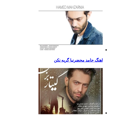
اهنگ حامد محضرنیا گریه نکن