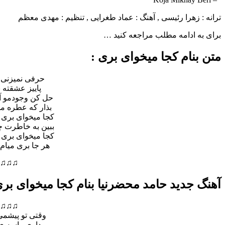
ترانه : زهرا رئیسی , آهنگ : عماد طغرایی , تنظیم : مهدی معظم
برای به ادامه مطلب مراجعه کنید …
متن بنام کجا میخوای بری :
حرفی نمیزنی 
پاییز عشقته 
حل کن وجودمو 
بذار که عطره من
کجا میخوای بری
ببین به خاطرت 
کجا میخوای بری
هر جا بری میام
♫♫♫
آهنگ جدید حامد محضرنیا بنام کجا میخوای بر
♫♫♫
وقتی تو پیشمی
بیداری واسه ی 