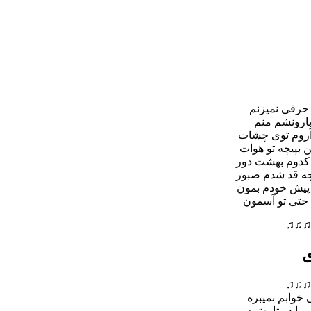
حرفی نمیزنم
بارونشم منم
آروم توی چشات
 بپیچه تو هوات
 کدوم بهشت دور
چه قد شدم صبور
 پیش خودم بمون
 حتی تو آسمون
♫♫♫
ی
♫♫♫
 خوابم نمیبره
ما دو تا بهتره