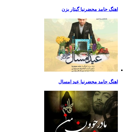
اهنگ حامد محضرنیا گیتار بزن
اهنگ حامد محضرنیا عید امسال