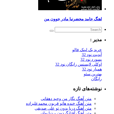
اهنگ حامد محضرنیا مادر جوون من
مدیر :
خرید بک لینک فالو
آپدیت نود 32
پسورد نود 32
اوکلی لایسنس رایگان نود 32
همیار نود 32
بهترین سئو
رایگان
نوشته‌های تازه
متن آهنگ نگار من وحید دهقانی
متن آهنگ خنده هاتو قربون محمدعلیزاده
متن آهنگ دریا بدون تو علی صدیقی
متن آهنگ آفتابگردون بردیا بهادر