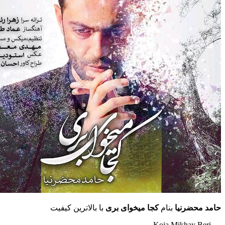
حامد محضرنیا
بنام
کجا میخوای بری
با بالاترین کیفیت
– Koja Mikhay Beri