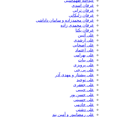
عبدالله طهماسبی‎
عرفان اسدی
عرفان ترابی
عرفان زلیکانی
عرفان محمدزاده و سامان داداشی
عرفان محمدی زاده
عرفان یکتا
علی آتبین
علی ارشدی
علی اصحابی
علی اعتماد
علی بهرامی
علی بیات
علی پرویزی
علی پی جی
علی پیشتاز و مهدی آذر
علی توحید
علی جعفری
علی حبیبی
علی حسن پور
علی حسینی
علی خادمی
علی دشتی
علی رمضانپور و آمین بند