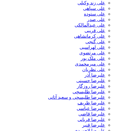
علی زند وکیلی
علی سپاهی
علی ستوده
علی صدر
علی عبدالمالکی
علی قریبی
علی کرمانشاهی
علی گنجی
علی لهراسبی
علی مرتضوی
علی ملک پور
علی میرمحمدی
علی نظریان
علیرضا آذر
علیرضا حسینی
علیرضا روزگار
علیرضا طلیسچی
علیرضا طلیسچی و سعید آتانی
علیرضا ظریف
علیرضا عباسی
علیرضا قاضی
علیرضا قربانی
علیرضا قنبر
علیرضا لاجوردی