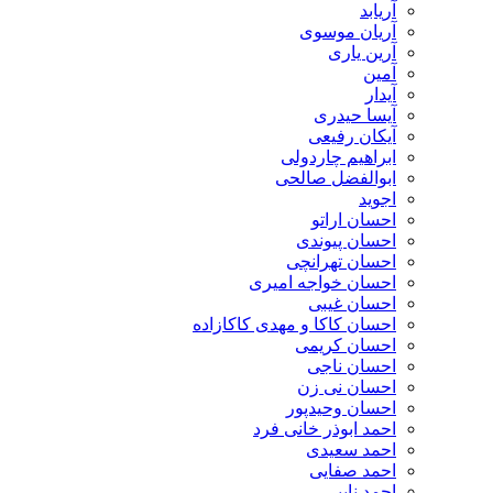
آریابد
آریان موسوی
آرین یاری
آمین
آیدار
آیسا حیدری
آیکان رفیعی
ابراهیم چاردولی
ابوالفضل صالحی
اجوید
احسان اراتو
احسان پیوندی
احسان تهرانچی
احسان خواجه امیری
احسان غیبی
احسان کاکا و مهدی کاکازاده
احسان کریمی
احسان ناجی
احسان نی زن
احسان وحیدپور
احمد ابوذر خانی فرد
احمد سعیدی
احمد صفایی
احمد نایبی