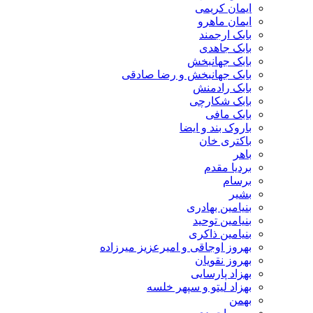
ایمان کریمی
ایمان ماهرو
بابک ارجمند
بابک جاهدی
بابک جهانبخش
بابک جهانبخش و رضا صادقی
بابک رادمنش
بابک شکارچی
بابک مافی
باروک بند و ایضا
باکتری خان
باهر
بردیا مقدم
برسام
بشیر
بنیامین بهادری
بنیامین توحید
بنیامین ذاکری
بهروز اوجاقی و امیرعزیز میرزاده
بهروز نقویان
بهزاد پارسایی
بهزاد لیتو و سپهر خلسه
بهمن