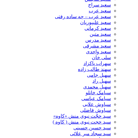
سعید سراج
سعید عرب
سعید عرب – چه ساده رفتی
سعید علیپوریان
سعید کرمانی
سعید متین
سعید مدرس
سعید مشرقی
سعید واحدی
سلی خان
سهراب پاکزاد
سهند طالب زاده
سهیل جامی
سهیل راد
سهیل محمدی
سیامک خانلو
سیامک عباسی
سیاوش علایی
سیاوش فاضلی
سید حجّت نبوی منش «کاوه»
سید حجت نبوی منش ( کاوه )
سید حسین حسینى
سید سجاد میر علائی