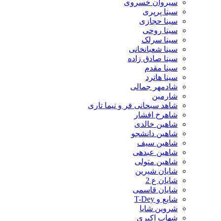
سیروان خسروی
سینا پرپری
سینا حجازی
سینا روحی
سینا سرلک
سینا شعبانخانی
سینا صادق زاده
سینا مقدم
سینا هاترد
شادمهر جمالی
شارمین
شاهد سبحانی فر و نیما تاری
شاهرخ افشار
شاهین خالدی
شاهین دانشجو
شاهین سیف
شاهین عبدهی
شاهین متولی
شایان شیرین
شایان ع 2
شایان قاسمی
شایع و T-Dey
شروین شایا
شهاب اکبری