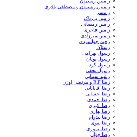
رامتین ریسمان
رامتین ریسمان و مصطفی باقری
رامسز
رامین بی باک
رامین رمضانی
رامین فاخری
رامین میرزادی
رحیم جوانمردی
رستاک
رسول بهرامی
رسول پویان
رسول کرد
رسول نجفی
رشید سینایی
رضا R.F و مرتضی اوژن
رضا آقابابایی
رضا احسانی
رضا احمدی
رضا اکبری
رضا بهاری
رضا بیدرام
رضا تقوی
رضا تیموری
رضا جوان