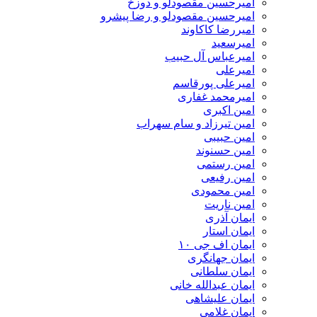
امیرحسین مقصودلو و دوزخ
امیرحسین مقصودلو و رضا پیشرو
امیررضا کاکاوند
امیرسعید
امیرعباس آل حبیب
امیرعلی
امیرعلی پورقاسم
امیرمحمد غفاری
امین اکبری
امین تیرزاد و سام سهراب
امین حبیبی
امین حسنوند
امین رستمی
امین رفیعی
امین محمودی
امین ناریت
ایمان آذری
ایمان استار
ایمان اف جی ۱۰
ایمان جهانگری
ایمان سلطانی
ایمان عبدالله خانی
ایمان علیشاهی
ایمان غلامی