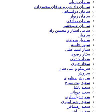
سامان جلیلی
سامان داداشی و عرفان محمدزاده
سامان دولتشاهی
سامان زیوار
سامان صادقی
سامان علیبخشی
سامی استار و محسن راد
سامیار
سامیار سعیدی
سپهر خلسه
ستار اسماعیلی
ستار رضوی
سجاد حاتمی
سجاد خیری
سرپیکو و علی سان
سروش
سروش مظهری
سعید بیت سیاح
سعید پاشا
سعید چوپانی
سعید ذولفقاری
سعید رشید امیری
سعید رهنمافر
سعید ساینس