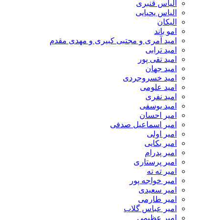
الیاس قنبرى
الیاس یحیایی
الیکان
امو باند
امید آمری و مجتبی کبیری و مهدى مقدم
امید ترابی
امید تقی پور
امید جهان
امید خسروجردی
امید علومی
امید نفری
امید یوسفی
امیر احسان
امیر اسماعیل صدفی
امیر اولی
امیر بکایی
امیر پدرام
امیر پرستاری
امیر ته ته
امیر خواجه پور
امیر سعیدی
امیر طارمی
امیر عباس گلاب
امیر عظیمی