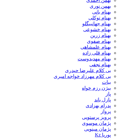
بهمن احمدی
بهمن نوری
بهنام بانی
بهنام توکلی
بهنام جهانبیگلو
بهنام خشوعی
بهنام زرین
بهنام صفوی
بهنام علمشاهی
بهنام قلی زاده
بهنام مهدیدوست
بهنام نجفی
بی کلام علیرضا حیدری
بی کلام مهرزاد خواجه امیری
بیات
بیژن رزم خواه
پاز
پازل باند
پدرام بهزادی
پرواز
پرویز پرستویی
پژمان موسوی
پژمان مینویی
پوریا Kz