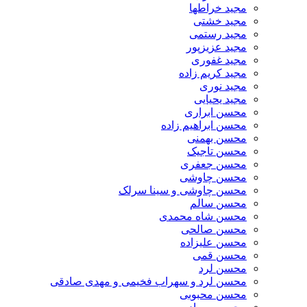
مجید خراطها
مجید خشتی
مجید رستمی
مجید عزیزپور
مجید غفوری
مجید کریم زاده
مجید نوری
مجید یحیایی
محسن ابراری
محسن ابراهیم زاده
محسن بهمنی
محسن تاجیک
محسن جعفری
محسن چاوشی
محسن چاوشی و سینا سرلک
محسن سالم
محسن شاه محمدی
محسن صالحی
محسن علیزاده
محسن قمی
محسن لرد
محسن لرد و سهراب فخیمی و مهدی صادقی
محسن محبوبی