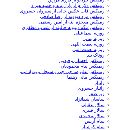
رمیکس دلارام از پازل باند و حمید هیراد
رمیکس قاب عکس خالی از سیروان خسروی
رمیکس مرد دیوونه از رضا صادقی
رمیکس معجزه اینه از امین رستمی
رمیکس مگه دیوونه حالیته از شهاب مظفری
روزبه اسماعیلی
روزبه بمانی
روزبه نعمت اللهی
روزبه نعمت الهی
روناک بند
ریمیکس احسان وحیدپور
ریمیکس پیام محمودیان
ریمیکس علیرضا جی جی و سیجل و بهزاد لیتو
ریمیکس مانی رهنما
زانیار
زانیار خسروی
زیر صفر
ساسان شفانژاد
سالار عقیلی
سالار قنبری
سالار محمدی
سام آریس
سام کوشیار