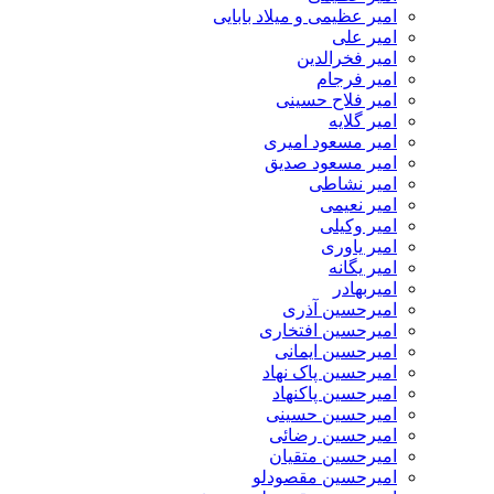
امیر عظیمی و میلاد بابایی
امیر علی
امیر فخرالدین
امیر فرجام
امیر فلاح حسینی
امیر گلایه
امیر مسعود امیری
امیر مسعود صدیق
امیر نشاطی
امیر نعیمی
امیر وکیلی
امیر یاوری
امیر یگانه
امیربهادر
امیرحسین آذری
امیرحسین افتخاری
امیرحسین ایمانی
امیرحسین پاک نهاد
امیرحسین پاکنهاد
امیرحسین حسینی
امیرحسین رضائی
امیرحسین متقیان
امیرحسین مقصودلو