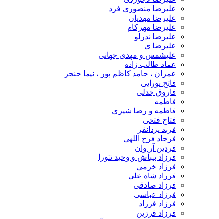
علیرضا منصوری فرد
علیرضا مهدیان
علیرضا مهرکام
علیرضا ندرلو
علیرضا ی
علیشمس و مهدی جهانی
عماد طالب زاده
عمران ، حامد کاظم پور ، نیما حنجر
فاتح نورایی
فاروق جدلی
فاطمه
فاطمه و رضا شیری
فتاح فتحی
فربد یزدانفر
فرجاد فرج اللهی
فردین آر وان
فرزاد بیباش و وحید تتورا
فرزاد خرمی
فرزاد شاه علی
فرزاد صادقی
فرزاد عباسی
فرزاد فرزاد
فرزاد فرزین