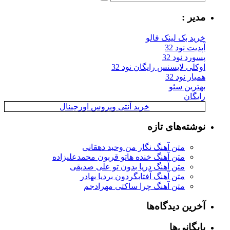
یر :
ید بک لینک فالو
یت نود 32
رد نود 32
کلی لایسنس رایگان نود 32
ار نود 32
ترین سئو
یگان
خرید آنتی ویروس اورجینال
شته‌های تازه
متن آهنگ نگار من وحید دهقانی
متن آهنگ خنده هاتو قربون محمدعلیزاده
متن آهنگ دریا بدون تو علی صدیقی
متن آهنگ آفتابگردون بردیا بهادر
متن آهنگ چرا ساکتی مهرادجم
رین دیدگاه‌ها
یگانی‌ها