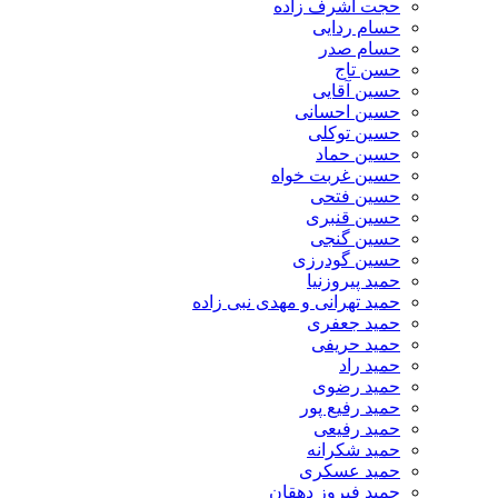
حجت اشرف زاده
حسام ردایی
حسام صدر
حسن تاج
حسین آقایی
حسین احسانی
حسین توکلی
حسین حماد
حسین غربت خواه
حسین فتحی
حسین قنبری
حسین گنجی
حسین گودرزی
حمید پیروزنیا
حمید تهرانی و مهدی نبی زاده
حمید جعفری
حمید حریفی
حمید راد
حمید رضوی
حمید رفیع پور
حمید رفیعی
حمید شکرانه
حمید عسکری
حمید فیروز دهقان