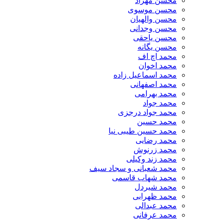
محسن مهراد
محسن موسوی
محسن والهیان
محسن وجدانی
محسن یاحقی
محسن یگانه
محمد اچ اف
محمد اخوان
محمد اسماعیل زاده
محمد اصفهانی
محمد بهرامی
محمد جواد
محمد جواد درجزی
محمد حسین
محمد حسین طیبی نیا
محمد رضایی
محمد زرنوش
محمد زند وکیلی
محمد شعبانی و سجاد سیف
محمد شهاب قاسمی
​محمد شیردل
محمد ظهرابی
محمد عبدالی
محمد عرفانی