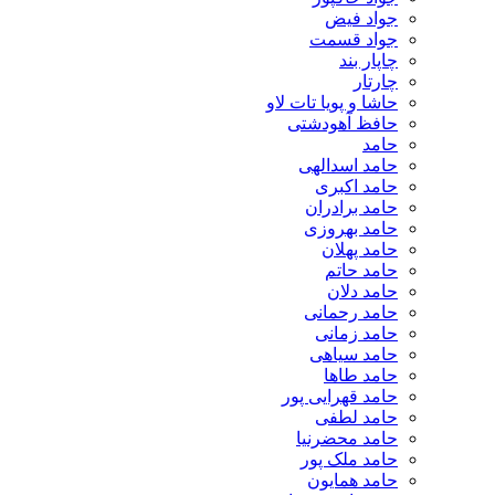
جواد فیض
جواد قسمت
چاپار بند
چارتار
حاشا و پویا تات لاو
حافظ آهودشتی
حامد
حامد اسدالهی
حامد اکبری
حامد برادران
حامد بهروزی
حامد پهلان
حامد حاتم
حامد دلان
حامد رحمانی
حامد زمانی
حامد سیاهی
حامد طاها
حامد قهرایی پور
حامد لطفی
حامد محضرنیا
حامد ملک پور
حامد همایون