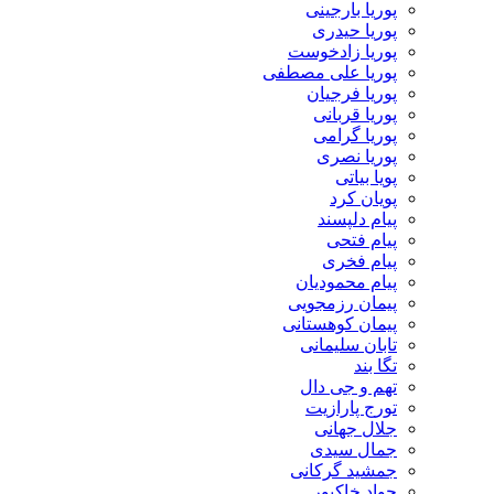
پوریا بارجینی
پوریا حیدری
پوریا زادخوست
پوریا علی مصطفی
پوریا فرجیان
پوریا قربانی
پوریا گرامی
پوریا نصری
پویا بیاتی
پویان کرد
پیام دلپسند
پیام فتحی
پیام فخری
پیام محمودیان
پیمان رزمجویی
پیمان کوهستانی
تابان سلیمانی
تگا بند
تهم و جی دال
تورج پارازیت
جلال جهانی
جمال سیدی
جمشید گرکانی
جواد خاکپور