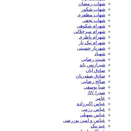
شهاب رمضان
شهاب شکور
شهاب مظفری
شهاب نجفی
شهرام شکوهی
شهرام میرجلالی
شهرام ناظری
شهرام نیک یار
شهریار حسینی
شهیاد
شیث رضایی
شیرازیس باند
صادق آبان
صادق صفدریان
صالح رضایی
صبا یوسفی
صدرا AV
عامر
عباس اکبرزاده
عباس رزمی
عباس سهیلی
عباس و امین پوررضی
عبد نیک