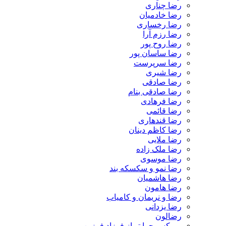
رضا چناری
رضا خادمیان
رضا رخساری
رضا رزم آرا
رضا روح پور
رضا ساسان پور
رضا سرپرست
رضا شیری
رضا صادقی
رضا صادقی بنام
رضا فرهادی
رضا قائمی
رضا قندهاری
رضا کاظم دینان
رضا ملایی
رضا ملک زاده
رضا موسوی
رضا نمو و سکسکه بند
رضا هاشمیان
رضا هامون
رضا و نریمان و کامیاب
رضا یزدانی
رضالون
رمیکس چرا تو از فرزاد فرزین