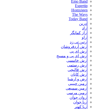
Emo Band
Espertip
Homxigen
The Ways
Today Band
آدرین
آراد
آراز کمانگر
آراو
آرتین تی زد
آرش آردفروشان
آرش ای پی
آرش ای پی و مسیح
آرش خامسی
آرش رستمی
آرش قالیچی
آرش کایان
​آرض و ارشیا
آرمین حبیبی
آرمین سمیعی
آرمین مرسی
آروان جوان
آریا جوان
آریا کهتر