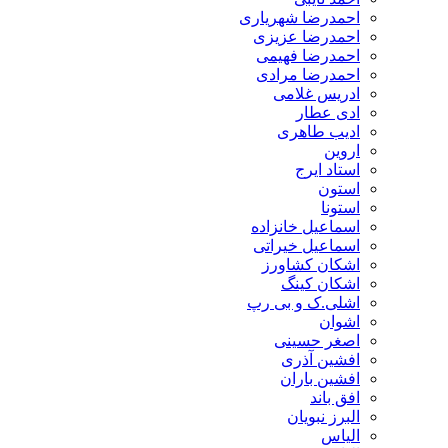
احمدرضا شهریاری
احمدرضا عزیزی
احمدرضا فهیمی
احمدرضا مرادی
ادریس غلامی
ادی عطار
ادیب طاهری
اروین
استاد ایرج
استون
استونا
اسماعیل خانزاده
اسماعیل خیراتی
اشکان کشاورز
اشکان کینگ
اشلی.ک و بی رپ
اشوان
اصغر حسینی
افشین آذری
افشین باران
افق باند
البرز نبویان
الیاس