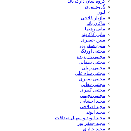
گروه سان دارک باند
گروه سون
لیون
مازیار فلاحی
ماکان باند
مانی رهنما
مانی کاکاوند
مبین جعفری
متین صفر پور
مجتبی اورنگی
مجتبی دل زنده
مجتبی دهقانی
مجتبی زینلی
مجتبی شاه علی
مجتبی صفری
مجتبی فغانی
مجتبی کبیری
مجتبی نجیمی
مجید اخشابی
مجید اصلاحی
مجید الوند‎
مجید الوند و سهیل صداقت
مجید جعفر پور
مجید حائری