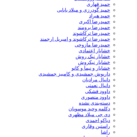
حمید قهاری
حمید گودرزی و میلاد بابایی
حمید هیراد
حمیدرضا اکبری
حمیدرضا برومند
حمیدرضا ترکاشوند
حمیدرضا ترکاشوند و امیریل ارجمند
حمیدرضا مازوچی
خشایار اعتمادی
خشایار نیک روش
خشایار نیکروش
خشایار و نیما و کانو
داریوش جمشیدی و کامبیز جمشیدی
دانیال مرادیان
دانیال نعمتی
داوود فشکی
داوود منصوری
دسته‌بندی نشده
دکلمه وحید موسویان
دی جی میلاد مظهری
دیاکو احمدی
راستین وقاری
راشا