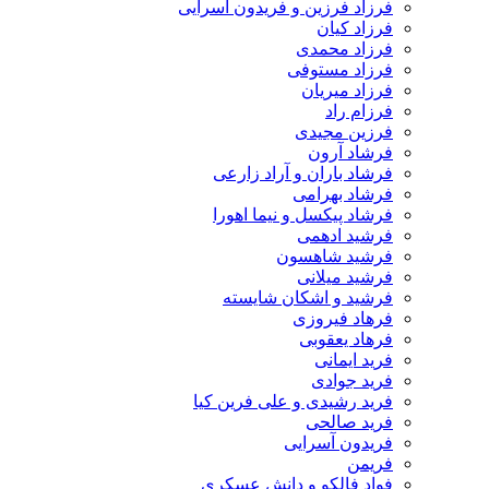
فرزاد فرزین و فریدون آسرایی
فرزاد کیان
فرزاد محمدی
فرزاد مستوفی
فرزاد میریان
فرزام راد
فرزین مجیدی
فرشاد آرون
فرشاد باران و آراد زارعی
فرشاد بهرامی
فرشاد پیکسل و نیما اهورا
فرشید ادهمی
فرشید شاهسون
فرشید میلانی
فرشید و اشکان شایسته
فرهاد فیروزی
فرهاد یعقوبی
فرید ایمانی
فرید جوادی
فرید رشیدی و علی فرین کیا
فرید صالحی
فریدون آسرایی
فریمن
فواد فالکو و دانش عسکری