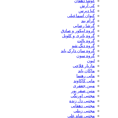
کوشا دهقان
کی آرش
کیا دپرس
کیوان اسماعیلی
گرام بند
گرشا رضایی
گروه اپیکور و صادق
گروه باتری و کلونل
گروه پالت
گروه دنگ شو
گروه سان دارک باند
گروه سون
لیون
مازیار فلاحی
ماکان باند
مانی رهنما
مانی کاکاوند
مبین جعفری
متین صفر پور
مجتبی اورنگی
مجتبی دل زنده
مجتبی دهقانی
مجتبی زینلی
مجتبی شاه علی