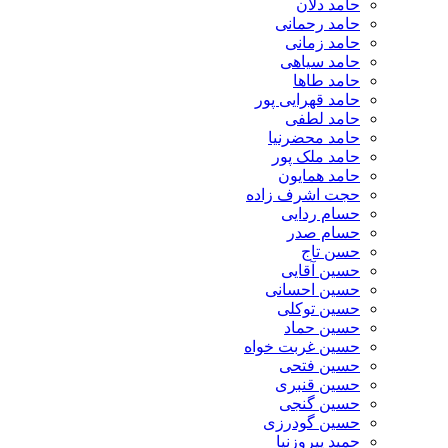
حامد دلان
حامد رحمانی
حامد زمانی
حامد سیاهی
حامد طاها
حامد قهرایی پور
حامد لطفی
حامد محضرنیا
حامد ملک پور
حامد همایون
حجت اشرف زاده
حسام ردایی
حسام صدر
حسن تاج
حسین آقایی
حسین احسانی
حسین توکلی
حسین حماد
حسین غربت خواه
حسین فتحی
حسین قنبری
حسین گنجی
حسین گودرزی
حمید پیروزنیا