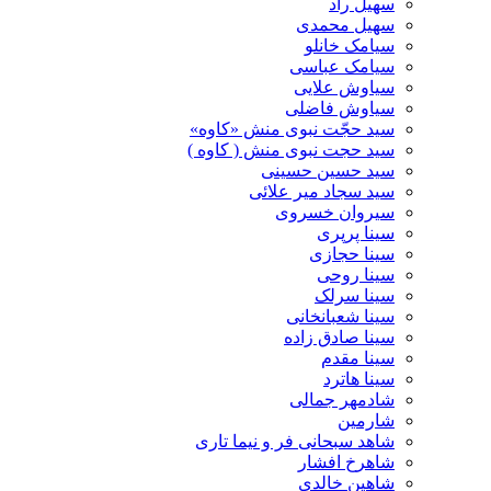
سهیل راد
سهیل محمدی
سیامک خانلو
سیامک عباسی
سیاوش علایی
سیاوش فاضلی
سید حجّت نبوی منش «کاوه»
سید حجت نبوی منش ( کاوه )
سید حسین حسینى
سید سجاد میر علائی
سیروان خسروی
سینا پرپری
سینا حجازی
سینا روحی
سینا سرلک
سینا شعبانخانی
سینا صادق زاده
سینا مقدم
سینا هاترد
شادمهر جمالی
شارمین
شاهد سبحانی فر و نیما تاری
شاهرخ افشار
شاهین خالدی