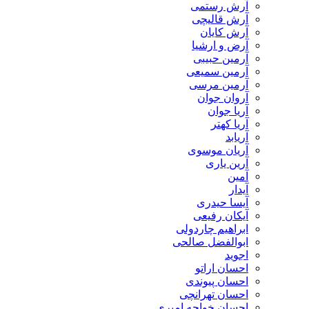
آرش رستمی
آرش قالیچی
آرش کایان
​آرض و ارشیا
آرمین حبیبی
آرمین سمیعی
آرمین مرسی
آروان جوان
آریا جوان
آریا کهتر
آریابد
آریان موسوی
آرین یاری
آمین
آیدار
آیسا حیدری
آیکان رفیعی
ابراهیم چاردولی
ابوالفضل صالحی
اجوید
احسان اراتو
احسان پیوندی
احسان تهرانچی
احسان خواجه امیری