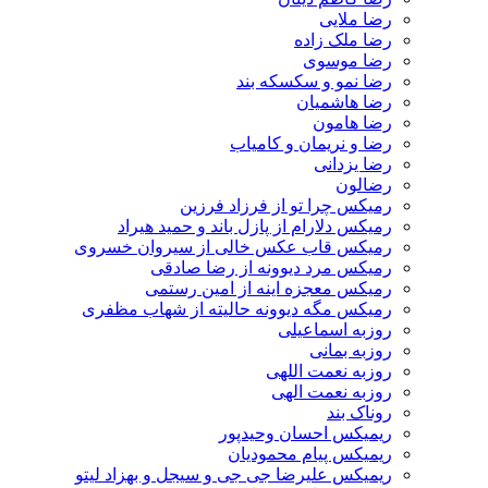
رضا ملایی
رضا ملک زاده
رضا موسوی
رضا نمو و سکسکه بند
رضا هاشمیان
رضا هامون
رضا و نریمان و کامیاب
رضا یزدانی
رضالون
رمیکس چرا تو از فرزاد فرزین
رمیکس دلارام از پازل باند و حمید هیراد
رمیکس قاب عکس خالی از سیروان خسروی
رمیکس مرد دیوونه از رضا صادقی
رمیکس معجزه اینه از امین رستمی
رمیکس مگه دیوونه حالیته از شهاب مظفری
روزبه اسماعیلی
روزبه بمانی
روزبه نعمت اللهی
روزبه نعمت الهی
روناک بند
ریمیکس احسان وحیدپور
ریمیکس پیام محمودیان
ریمیکس علیرضا جی جی و سیجل و بهزاد لیتو