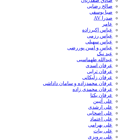
صادق صفدریان
صالح رضایی
صبا یوسفی
صدرا AV
عامر
عباس اکبرزاده
عباس رزمی
عباس سهیلی
عباس و امین پوررضی
عبد نیک
عبدالله طهماسبی‎
عرفان اسدی
عرفان ترابی
عرفان زلیکانی
عرفان محمدزاده و سامان داداشی
عرفان محمدی زاده
عرفان یکتا
علی آتبین
علی ارشدی
علی اصحابی
علی اعتماد
علی بهرامی
علی بیات
علی پرویزی