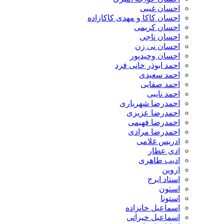
احسان غیبی
احسان کاکا و مهدی کاکازاده
احسان کریمی
احسان ناجی
احسان نی زن
احسان وحیدپور
احمد ابوذر خانی فرد
احمد سعیدی
احمد صفایی
احمد نایبی
احمدرضا شهریاری
احمدرضا عزیزی
احمدرضا فهیمی
احمدرضا مرادی
ادریس غلامی
ادی عطار
ادیب طاهری
اروین
استاد ایرج
استون
استونا
اسماعیل خانزاده
اسماعیل خیراتی