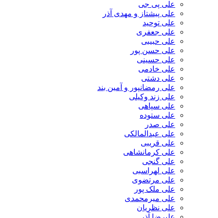
علی پی جی
علی پیشتاز و مهدی آذر
علی توحید
علی جعفری
علی حبیبی
علی حسن پور
علی حسینی
علی خادمی
علی دشتی
علی رمضانپور و آمین بند
علی زند وکیلی
علی سپاهی
علی ستوده
علی صدر
علی عبدالمالکی
علی قریبی
علی کرمانشاهی
علی گنجی
علی لهراسبی
علی مرتضوی
علی ملک پور
علی میرمحمدی
علی نظریان
علیرضا آذر