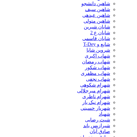
شاهین دانشجو
شاهین سیف
شاهین عبدهی
شاهین متولی
شایان شیرین
شایان ع 2
شایان قاسمی
شایع و T-Dey
شروین شایا
شهاب اکبری
شهاب رمضان
شهاب شکور
شهاب مظفری
شهاب نجفی
شهرام شکوهی
شهرام میرجلالی
شهرام ناظری
شهرام نیک یار
شهریار حسینی
شهیاد
شیث رضایی
شیرازیس باند
صادق آبان