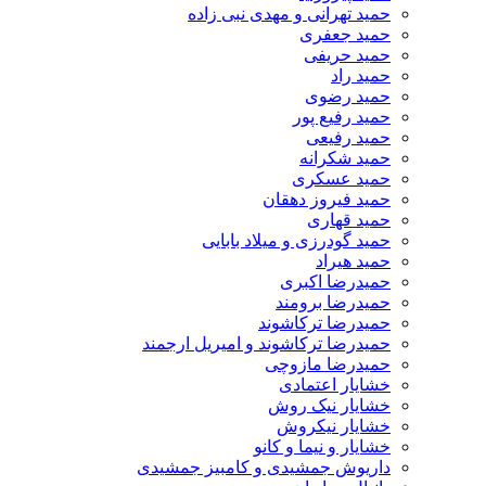
حمید تهرانی و مهدی نبی زاده
حمید جعفری
حمید حریفی
حمید راد
حمید رضوی
حمید رفیع پور
حمید رفیعی
حمید شکرانه
حمید عسکری
حمید فیروز دهقان
حمید قهاری
حمید گودرزی و میلاد بابایی
حمید هیراد
حمیدرضا اکبری
حمیدرضا برومند
حمیدرضا ترکاشوند
حمیدرضا ترکاشوند و امیریل ارجمند
حمیدرضا مازوچی
خشایار اعتمادی
خشایار نیک روش
خشایار نیکروش
خشایار و نیما و کانو
داریوش جمشیدی و کامبیز جمشیدی