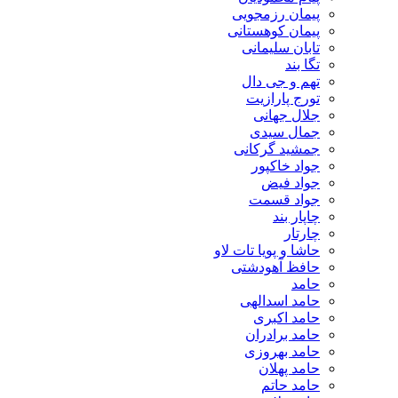
پیمان رزمجویی
پیمان کوهستانی
تابان سلیمانی
تگا بند
تهم و جی دال
تورج پارازیت
جلال جهانی
جمال سیدی
جمشید گرکانی
جواد خاکپور
جواد فیض
جواد قسمت
چاپار بند
چارتار
حاشا و پویا تات لاو
حافظ آهودشتی
حامد
حامد اسدالهی
حامد اکبری
حامد برادران
حامد بهروزی
حامد پهلان
حامد حاتم