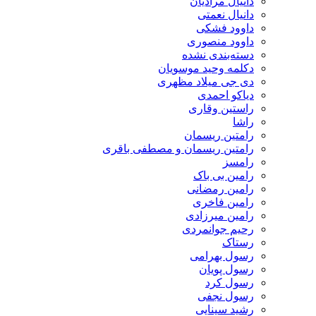
دانیال مرادیان
دانیال نعمتی
داوود فشکی
داوود منصوری
دسته‌بندی نشده
دکلمه وحید موسویان
دی جی میلاد مظهری
دیاکو احمدی
راستین وقاری
راشا
رامتین ریسمان
رامتین ریسمان و مصطفی باقری
رامسز
رامین بی باک
رامین رمضانی
رامین فاخری
رامین میرزادی
رحیم جوانمردی
رستاک
رسول بهرامی
رسول پویان
رسول کرد
رسول نجفی
رشید سینایی