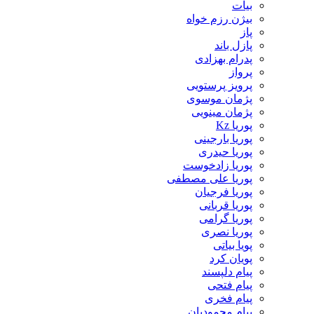
بیات
بیژن رزم خواه
پاز
پازل باند
پدرام بهزادی
پرواز
پرویز پرستویی
پژمان موسوی
پژمان مینویی
پوریا Kz
پوریا بارجینی
پوریا حیدری
پوریا زادخوست
پوریا علی مصطفی
پوریا فرجیان
پوریا قربانی
پوریا گرامی
پوریا نصری
پویا بیاتی
پویان کرد
پیام دلپسند
پیام فتحی
پیام فخری
پیام محمودیان