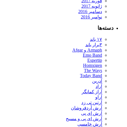
فوریه 2017
ژانویه 2017
دسامبر 2016
نوامبر 2016
دسته‌ها
۱۷ باند
۳برار باند
Armaph و Afgar
Emo Band
Espertip
Homxigen
The Ways
Today Band
آدرین
آراد
آراز کمانگر
آراو
آرتین تی زد
آرش آردفروشان
آرش ای پی
آرش ای پی و مسیح
آرش خامسی