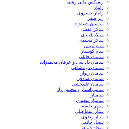
ریمیکس مانی رهنما
زانیار
زانیار خسروی
زیر صفر
ساسان شفانژاد
سالار عقیلی
سالار قنبری
سالار محمدی
سام آریس
سام کوشیار
سامان جلیلی
سامان داداشی و عرفان محمدزاده
سامان دولتشاهی
سامان زیوار
سامان صادقی
سامان علیبخشی
سامی استار و محسن راد
سامیار
سامیار سعیدی
سپهر خلسه
ستار اسماعیلی
ستار رضوی
سجاد حاتمی
سجاد خیری