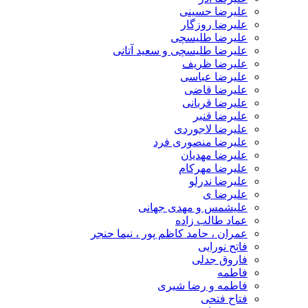
علیرضا حسینی
علیرضا روزگار
علیرضا طلیسچی
علیرضا طلیسچی و سعید آتانی
علیرضا ظریف
علیرضا عباسی
علیرضا قاضی
علیرضا قربانی
علیرضا قنبر
علیرضا لاجوردی
علیرضا منصوری فرد
علیرضا مهدیان
علیرضا مهرکام
علیرضا ندرلو
علیرضا ی
علیشمس و مهدی جهانی
عماد طالب زاده
عمران ، حامد کاظم پور ، نیما حنجر
فاتح نورایی
فاروق جدلی
فاطمه
فاطمه و رضا شیری
فتاح فتحی