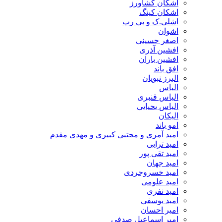
اشکان کشاورز
اشکان کینگ
اشلی.ک و بی رپ
اشوان
اصغر حسینی
افشین آذری
افشین باران
افق باند
البرز نبویان
الیاس
الیاس قنبرى
الیاس یحیایی
الیکان
امو باند
امید آمری و مجتبی کبیری و مهدى مقدم
امید ترابی
امید تقی پور
امید جهان
امید خسروجردی
امید علومی
امید نفری
امید یوسفی
امیر احسان
امیر اسماعیل صدفی