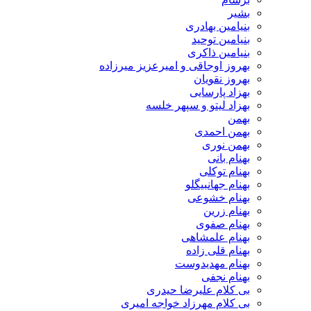
بشیر
بنیامین بهادری
بنیامین توحید
بنیامین ذاکری
بهروز اوجاقی و امیرعزیز میرزاده
بهروز نقویان
بهزاد پارسایی
بهزاد لیتو و سپهر خلسه
بهمن
بهمن احمدی
بهمن نوری
بهنام بانی
بهنام توکلی
بهنام جهانبیگلو
بهنام خشوعی
بهنام زرین
بهنام صفوی
بهنام علمشاهی
بهنام قلی زاده
بهنام مهدیدوست
بهنام نجفی
بی کلام علیرضا حیدری
بی کلام مهرزاد خواجه امیری