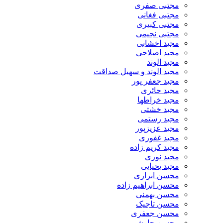
مجتبی صفری
مجتبی فغانی
مجتبی کبیری
مجتبی نجیمی
مجید اخشابی
مجید اصلاحی
مجید الوند‎
مجید الوند و سهیل صداقت
مجید جعفر پور
مجید حائری
مجید خراطها
مجید خشتی
مجید رستمی
مجید عزیزپور
مجید غفوری
مجید کریم زاده
مجید نوری
مجید یحیایی
محسن ابراری
محسن ابراهیم زاده
محسن بهمنی
محسن تاجیک
محسن جعفری
محسن چاوشی