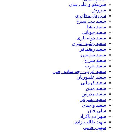
سرپیکو و علی سان
سروش
سروش مظهری
سعید بیت سیاح
سعید پاشا
سعید چوپانی
سعید ذولفقاری
سعید رشید امیری
سعید رهنمافر
سعید ساینس
سعید سراج
سعید عرب
سعید عرب – چه ساده رفتی
سعید علیپوریان
سعید کرمانی
سعید متین
سعید مدرس
سعید مشرقی
سعید واحدی
سلی خان
سهراب پاکزاد
سهند طالب زاده
سهیل جامی