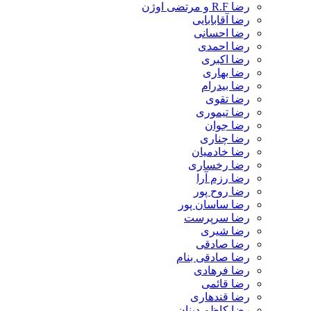
رضا R.F و مرتضی اوژن
رضا آقابابایی
رضا احسانی
رضا احمدی
رضا اکبری
رضا بهاری
رضا بیدرام
رضا تقوی
رضا تیموری
رضا جوان
رضا چناری
رضا خادمیان
رضا رخساری
رضا رزم آرا
رضا روح پور
رضا ساسان پور
رضا سرپرست
رضا شیری
رضا صادقی
رضا صادقی بنام
رضا فرهادی
رضا قائمی
رضا قندهاری
رضا کاظم دینان