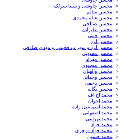
محسن چاوشی و سینا سرلک
محسن سالم
محسن شاه محمدی
محسن صالحی
محسن علیزاده
محسن قمی
محسن لرد
محسن لرد و سهراب فخیمی و مهدی صادقی
محسن محبوبی
محسن مهراد
محسن موسوی
محسن والهیان
محسن وجدانی
محسن یاحقی
محسن یگانه
محمد اچ اف
محمد اخوان
محمد اسماعیل زاده
محمد اصفهانی
محمد بهرامی
محمد جواد
محمد جواد درجزی
محمد حسین