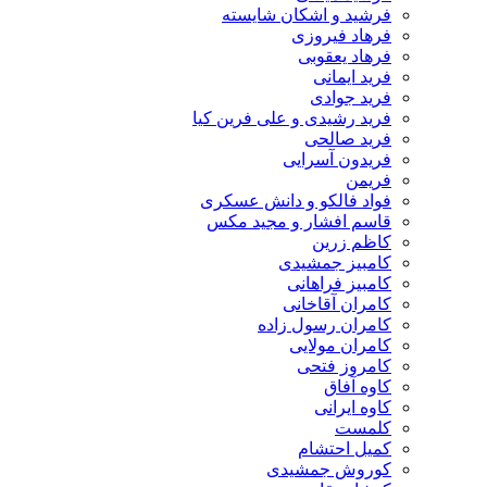
فرشید و اشکان شایسته
فرهاد فیروزی
فرهاد یعقوبی
فرید ایمانی
فرید جوادی
فرید رشیدی و علی فرین کیا
فرید صالحی
فریدون آسرایی
فریمن
فواد فالکو و دانش عسکری
قاسم افشار و مجید مکس
کاظم زرین
کامبیز جمشیدی
کامبیز فراهانی
کامران آقاخانی
کامران رسول زاده
کامران مولایی
کامروز فتحی
کاوه آفاق
کاوه ایرانی
کلمست
کمیل احتشام
کوروش جمشیدی