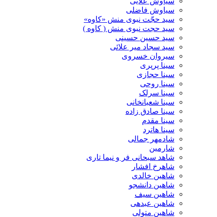
سیاوش علایی
سیاوش فاضلی
سید حجّت نبوی منش «کاوه»
سید حجت نبوی منش ( کاوه )
سید حسین حسینى
سید سجاد میر علائی
سیروان خسروی
سینا پرپری
سینا حجازی
سینا روحی
سینا سرلک
سینا شعبانخانی
سینا صادق زاده
سینا مقدم
سینا هاترد
شادمهر جمالی
شارمین
شاهد سبحانی فر و نیما تاری
شاهرخ افشار
شاهین خالدی
شاهین دانشجو
شاهین سیف
شاهین عبدهی
شاهین متولی