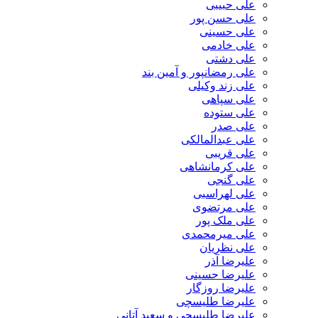
علی حبیبی
علی حسن پور
علی حسینی
علی خادمی
علی دشتی
علی رمضانپور و آمین بند
علی زند وکیلی
علی سپاهی
علی ستوده
علی صدر
علی عبدالمالکی
علی قریبی
علی کرمانشاهی
علی گنجی
علی لهراسبی
علی مرتضوی
علی ملک پور
علی میرمحمدی
علی نظریان
علیرضا آذر
علیرضا حسینی
علیرضا روزگار
علیرضا طلیسچی
علیرضا طلیسچی و سعید آتانی