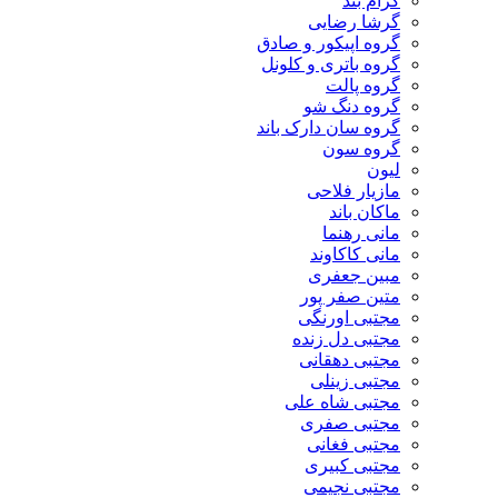
گرام بند
گرشا رضایی
گروه اپیکور و صادق
گروه باتری و کلونل
گروه پالت
گروه دنگ شو
گروه سان دارک باند
گروه سون
لیون
مازیار فلاحی
ماکان باند
مانی رهنما
مانی کاکاوند
مبین جعفری
متین صفر پور
مجتبی اورنگی
مجتبی دل زنده
مجتبی دهقانی
مجتبی زینلی
مجتبی شاه علی
مجتبی صفری
مجتبی فغانی
مجتبی کبیری
مجتبی نجیمی