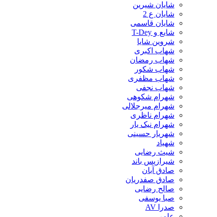
شایان شیرین
شایان ع 2
شایان قاسمی
شایع و T-Dey
شروین شایا
شهاب اکبری
شهاب رمضان
شهاب شکور
شهاب مظفری
شهاب نجفی
شهرام شکوهی
شهرام میرجلالی
شهرام ناظری
شهرام نیک یار
شهریار حسینی
شهیاد
شیث رضایی
شیرازیس باند
صادق آبان
صادق صفدریان
صالح رضایی
صبا یوسفی
صدرا AV
عامر