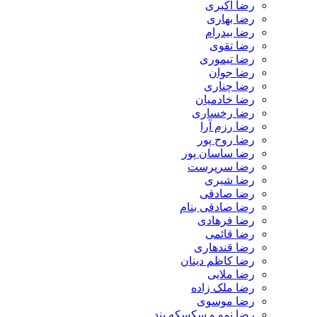
رضا اکبری
رضا بهاری
رضا بیدرام
رضا تقوی
رضا تیموری
رضا جوان
رضا چناری
رضا خادمیان
رضا رخساری
رضا رزم آرا
رضا روح پور
رضا ساسان پور
رضا سرپرست
رضا شیری
رضا صادقی
رضا صادقی بنام
رضا فرهادی
رضا قائمی
رضا قندهاری
رضا کاظم دینان
رضا ملایی
رضا ملک زاده
رضا موسوی
رضا نمو و سکسکه بند