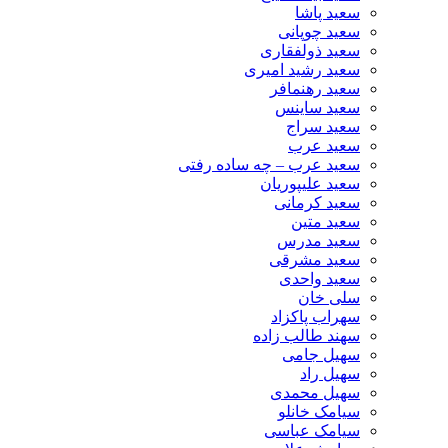
سعید پاشا
سعید چوپانی
سعید ذولفقاری
سعید رشید امیری
سعید رهنمافر
سعید ساینس
سعید سراج
سعید عرب
سعید عرب – چه ساده رفتی
سعید علیپوریان
سعید کرمانی
سعید متین
سعید مدرس
سعید مشرقی
سعید واحدی
سلی خان
سهراب پاکزاد
سهند طالب زاده
سهیل جامی
سهیل راد
سهیل محمدی
سیامک خانلو
سیامک عباسی