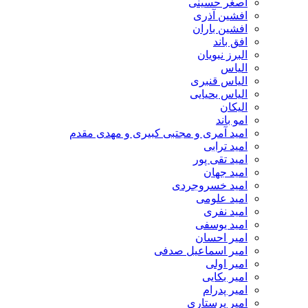
اصغر حسینی
افشین آذری
افشین باران
افق باند
البرز نبویان
الیاس
الیاس قنبرى
الیاس یحیایی
الیکان
امو باند
امید آمری و مجتبی کبیری و مهدى مقدم
امید ترابی
امید تقی پور
امید جهان
امید خسروجردی
امید علومی
امید نفری
امید یوسفی
امیر احسان
امیر اسماعیل صدفی
امیر اولی
امیر بکایی
امیر پدرام
امیر پرستاری