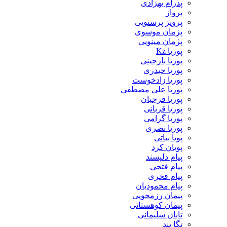
پدرام بهزادی
پرواز
پرویز پرستویی
پژمان موسوی
پژمان مینویی
پوریا Kz
پوریا بارجینی
پوریا حیدری
پوریا زادخوست
پوریا علی مصطفی
پوریا فرجیان
پوریا قربانی
پوریا گرامی
پوریا نصری
پویا بیاتی
پویان کرد
پیام دلپسند
پیام فتحی
پیام فخری
پیام محمودیان
پیمان رزمجویی
پیمان کوهستانی
تابان سلیمانی
تگا بند