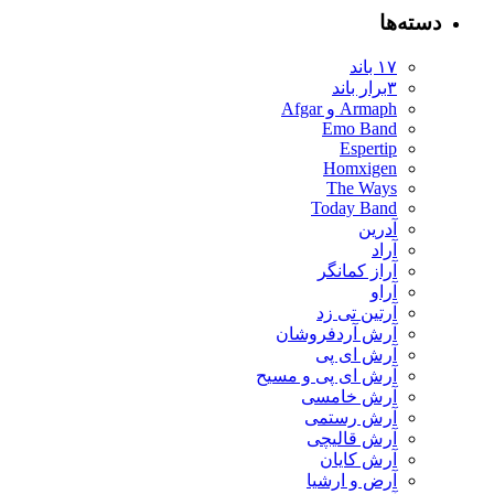
دسته‌ها
۱۷ باند
۳برار باند
Armaph و Afgar
Emo Band
Espertip
Homxigen
The Ways
Today Band
آدرین
آراد
آراز کمانگر
آراو
آرتین تی زد
آرش آردفروشان
آرش ای پی
آرش ای پی و مسیح
آرش خامسی
آرش رستمی
آرش قالیچی
آرش کایان
​آرض و ارشیا