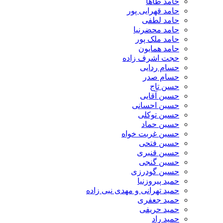
حامد طاها
حامد قهرایی پور
حامد لطفی
حامد محضرنیا
حامد ملک پور
حامد همایون
حجت اشرف زاده
حسام ردایی
حسام صدر
حسن تاج
حسین آقایی
حسین احسانی
حسین توکلی
حسین حماد
حسین غربت خواه
حسین فتحی
حسین قنبری
حسین گنجی
حسین گودرزی
حمید پیروزنیا
حمید تهرانی و مهدی نبی زاده
حمید جعفری
حمید حریفی
حمید راد