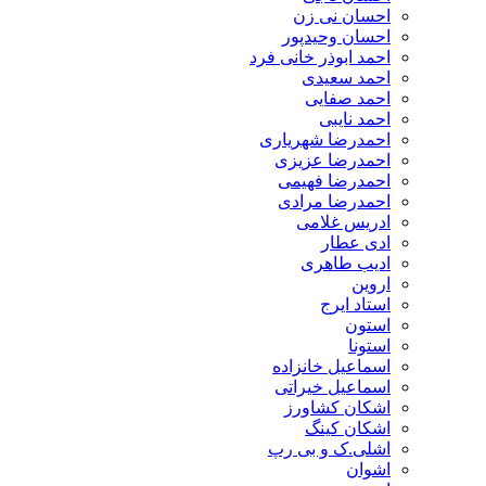
احسان نی زن
احسان وحیدپور
احمد ابوذر خانی فرد
احمد سعیدی
احمد صفایی
احمد نایبی
احمدرضا شهریاری
احمدرضا عزیزی
احمدرضا فهیمی
احمدرضا مرادی
ادریس غلامی
ادی عطار
ادیب طاهری
اروین
استاد ایرج
استون
استونا
اسماعیل خانزاده
اسماعیل خیراتی
اشکان کشاورز
اشکان کینگ
اشلی.ک و بی رپ
اشوان