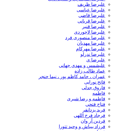
علیرضا ظریف
علیرضا عباسی
علیرضا قاضی
علیرضا قربانی
علیرضا قنبر
علیرضا لاجوردی
علیرضا منصوری فرد
علیرضا مهدیان
علیرضا مهرکام
علیرضا ندرلو
علیرضا ی
علیشمس و مهدی جهانی
عماد طالب زاده
عمران ، حامد کاظم پور ، نیما حنجر
فاتح نورایی
فاروق جدلی
فاطمه
فاطمه و رضا شیری
فتاح فتحی
فربد یزدانفر
فرجاد فرج اللهی
فردین آر وان
فرزاد بیباش و وحید تتورا