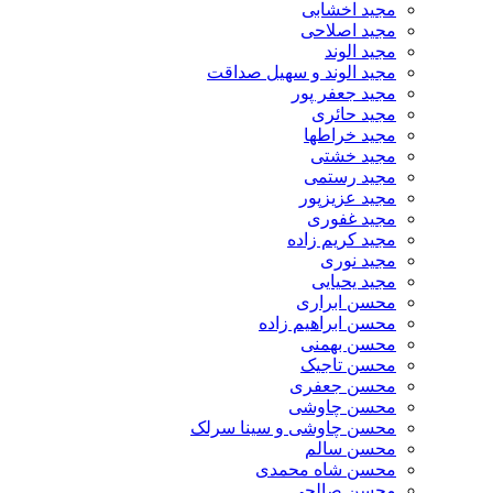
مجید اخشابی
مجید اصلاحی
مجید الوند‎
مجید الوند و سهیل صداقت
مجید جعفر پور
مجید حائری
مجید خراطها
مجید خشتی
مجید رستمی
مجید عزیزپور
مجید غفوری
مجید کریم زاده
مجید نوری
مجید یحیایی
محسن ابراری
محسن ابراهیم زاده
محسن بهمنی
محسن تاجیک
محسن جعفری
محسن چاوشی
محسن چاوشی و سینا سرلک
محسن سالم
محسن شاه محمدی
محسن صالحی