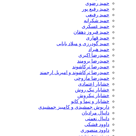
حمید رضوی
حمید رفیع پور
حمید رفیعی
حمید شکرانه
حمید عسکری
حمید فیروز دهقان
حمید قهاری
حمید گودرزی و میلاد بابایی
حمید هیراد
حمیدرضا اکبری
حمیدرضا برومند
حمیدرضا ترکاشوند
حمیدرضا ترکاشوند و امیریل ارجمند
حمیدرضا مازوچی
خشایار اعتمادی
خشایار نیک روش
خشایار نیکروش
خشایار و نیما و کانو
داریوش جمشیدی و کامبیز جمشیدی
دانیال مرادیان
دانیال نعمتی
داوود فشکی
داوود منصوری
دسته‌بندی نشده