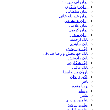
ایمان اف جی ۱۰
ایمان جهانگری
ایمان سلطانی
ایمان عبدالله خانی
ایمان علیشاهی
ایمان غلامی
ایمان کریمی
ایمان ماهرو
بابک ارجمند
بابک جاهدی
بابک جهانبخش
بابک جهانبخش و رضا صادقی
بابک رادمنش
بابک شکارچی
بابک مافی
باروک بند و ایضا
باکتری خان
باهر
بردیا مقدم
برسام
بشیر
بنیامین بهادری
بنیامین توحید
بنیامین ذاکری