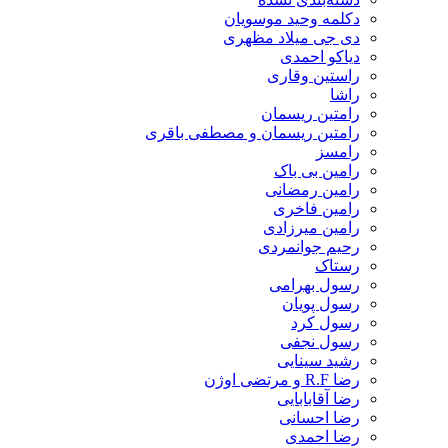
دکلمه وحید موسویان
دی جی میلاد مظهری
دیاکو احمدی
راستین وقاری
راشا
رامتین ریسمان
رامتین ریسمان و مصطفی باقری
رامسز
رامین بی باک
رامین رمضانی
رامین فاخری
رامین میرزادی
رحیم جوانمردی
رستاک
رسول بهرامی
رسول پویان
رسول کرد
رسول نجفی
رشید سینایی
رضا R.F و مرتضی اوژن
رضا آقابابایی
رضا احسانی
رضا احمدی