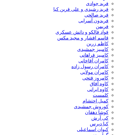
فرید جوادی
فرید رشیدی و علی فرین کیا
فرید صالحی
فریدون آسرایی
فریمن
فواد فالکو و دانش عسکری
قاسم افشار و مجید مکس
کاظم زرین
کامبیز جمشیدی
کامبیز فراهانی
کامران آقاخانی
کامران رسول زاده
کامران مولایی
کامروز فتحی
کاوه آفاق
کاوه ایرانی
کلمست
کمیل احتشام
کوروش جمشیدی
کوشا دهقان
کی آرش
کیا دپرس
کیوان اسماعیلی