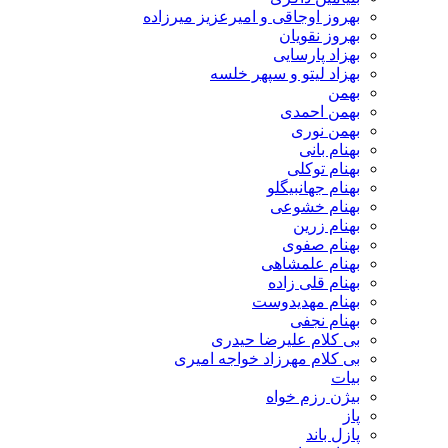
بهروز اوجاقی و امیرعزیز میرزاده
بهروز نقویان
بهزاد پارسایی
بهزاد لیتو و سپهر خلسه
بهمن
بهمن احمدی
بهمن نوری
بهنام بانی
بهنام توکلی
بهنام جهانبیگلو
بهنام خشوعی
بهنام زرین
بهنام صفوی
بهنام علمشاهی
بهنام قلی زاده
بهنام مهدیدوست
بهنام نجفی
بی کلام علیرضا حیدری
بی کلام مهرزاد خواجه امیری
بیات
بیژن رزم خواه
پاز
پازل باند