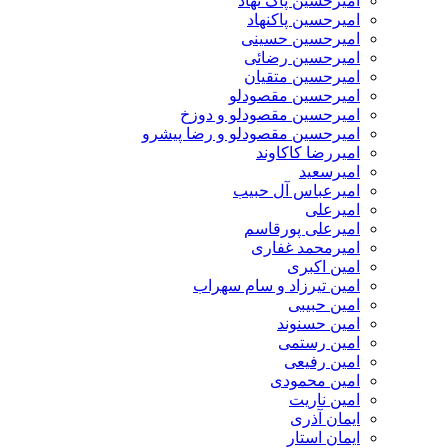
امیرحسین پاک نهاد
امیرحسین پاکنهاد
امیرحسین حسینی
امیرحسین رضائی
امیرحسین متقیان
امیرحسین مقصودلو
امیرحسین مقصودلو و دوزخ
امیرحسین مقصودلو و رضا پیشرو
امیررضا کاکاوند
امیرسعید
امیرعباس آل حبیب
امیرعلی
امیرعلی پورقاسم
امیرمحمد غفاری
امین اکبری
امین تیرزاد و سام سهراب
امین حبیبی
امین حسنوند
امین رستمی
امین رفیعی
امین محمودی
امین ناریت
ایمان آذری
ایمان استار