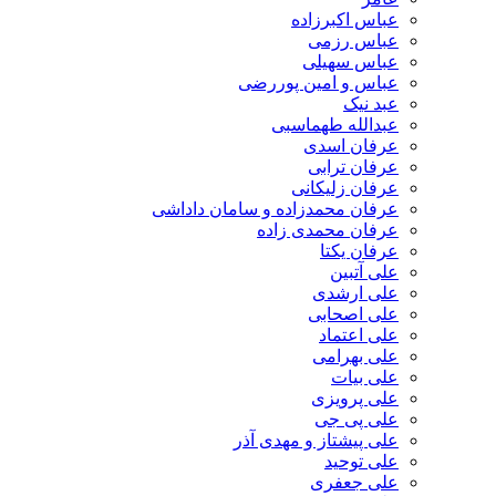
عباس اکبرزاده
عباس رزمی
عباس سهیلی
عباس و امین پوررضی
عبد نیک
عبدالله طهماسبی‎
عرفان اسدی
عرفان ترابی
عرفان زلیکانی
عرفان محمدزاده و سامان داداشی
عرفان محمدی زاده
عرفان یکتا
علی آتبین
علی ارشدی
علی اصحابی
علی اعتماد
علی بهرامی
علی بیات
علی پرویزی
علی پی جی
علی پیشتاز و مهدی آذر
علی توحید
علی جعفری