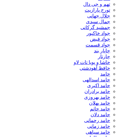
تهم و جی دال
تورج پارازیت
جلال جهانی
جمال سیدی
جمشید گرکانی
جواد خاکپور
جواد فیض
جواد قسمت
چاپار بند
چارتار
حاشا و پویا تات لاو
حافظ آهودشتی
حامد
حامد اسدالهی
حامد اکبری
حامد برادران
حامد بهروزی
حامد پهلان
حامد حاتم
حامد دلان
حامد رحمانی
حامد زمانی
حامد سیاهی