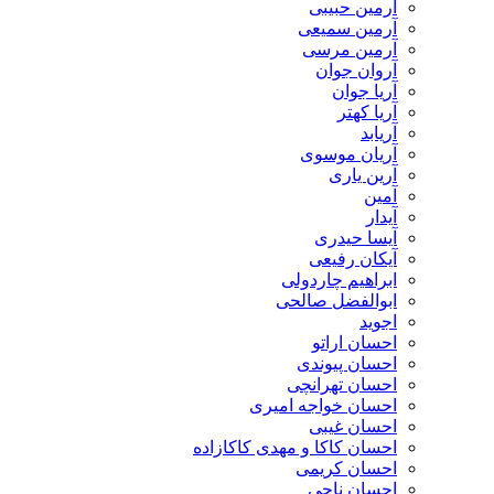
آرمین حبیبی
آرمین سمیعی
آرمین مرسی
آروان جوان
آریا جوان
آریا کهتر
آریابد
آریان موسوی
آرین یاری
آمین
آیدار
آیسا حیدری
آیکان رفیعی
ابراهیم چاردولی
ابوالفضل صالحی
اجوید
احسان اراتو
احسان پیوندی
احسان تهرانچی
احسان خواجه امیری
احسان غیبی
احسان کاکا و مهدی کاکازاده
احسان کریمی
احسان ناجی