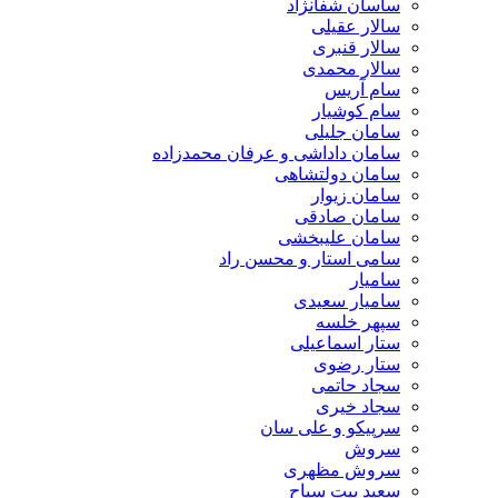
ساسان شفانژاد
سالار عقیلی
سالار قنبری
سالار محمدی
سام آریس
سام کوشیار
سامان جلیلی
سامان داداشی و عرفان محمدزاده
سامان دولتشاهی
سامان زیوار
سامان صادقی
سامان علیبخشی
سامی استار و محسن راد
سامیار
سامیار سعیدی
سپهر خلسه
ستار اسماعیلی
ستار رضوی
سجاد حاتمی
سجاد خیری
سرپیکو و علی سان
سروش
سروش مظهری
سعید بیت سیاح