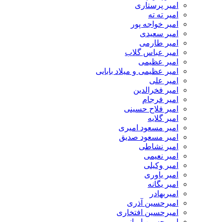
امیر پرستاری
امیر ته ته
امیر خواجه پور
امیر سعیدی
امیر طارمی
امیر عباس گلاب
امیر عظیمی
امیر عظیمی و میلاد بابایی
امیر علی
امیر فخرالدین
امیر فرجام
امیر فلاح حسینی
امیر گلایه
امیر مسعود امیری
امیر مسعود صدیق
امیر نشاطی
امیر نعیمی
امیر وکیلی
امیر یاوری
امیر یگانه
امیربهادر
امیرحسین آذری
امیرحسین افتخاری
امیرحسین ایمانی