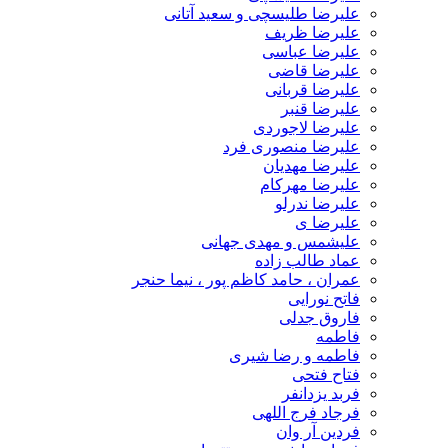
علیرضا طلیسچی و سعید آتانی
علیرضا ظریف
علیرضا عباسی
علیرضا قاضی
علیرضا قربانی
علیرضا قنبر
علیرضا لاجوردی
علیرضا منصوری فرد
علیرضا مهدیان
علیرضا مهرکام
علیرضا ندرلو
علیرضا ی
علیشمس و مهدی جهانی
عماد طالب زاده
عمران ، حامد کاظم پور ، نیما حنجر
فاتح نورایی
فاروق جدلی
فاطمه
فاطمه و رضا شیری
فتاح فتحی
فربد یزدانفر
فرجاد فرج اللهی
فردین آر وان