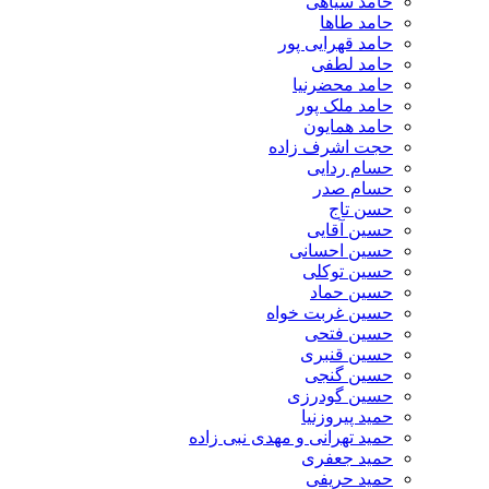
حامد سیاهی
حامد طاها
حامد قهرایی پور
حامد لطفی
حامد محضرنیا
حامد ملک پور
حامد همایون
حجت اشرف زاده
حسام ردایی
حسام صدر
حسن تاج
حسین آقایی
حسین احسانی
حسین توکلی
حسین حماد
حسین غربت خواه
حسین فتحی
حسین قنبری
حسین گنجی
حسین گودرزی
حمید پیروزنیا
حمید تهرانی و مهدی نبی زاده
حمید جعفری
حمید حریفی