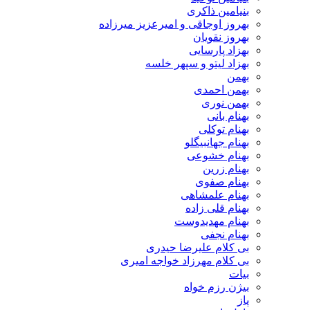
بنیامین ذاکری
بهروز اوجاقی و امیرعزیز میرزاده
بهروز نقویان
بهزاد پارسایی
بهزاد لیتو و سپهر خلسه
بهمن
بهمن احمدی
بهمن نوری
بهنام بانی
بهنام توکلی
بهنام جهانبیگلو
بهنام خشوعی
بهنام زرین
بهنام صفوی
بهنام علمشاهی
بهنام قلی زاده
بهنام مهدیدوست
بهنام نجفی
بی کلام علیرضا حیدری
بی کلام مهرزاد خواجه امیری
بیات
بیژن رزم خواه
پاز