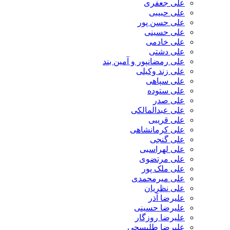
علی جعفری
علی حبیبی
علی حسن پور
علی حسینی
علی خادمی
علی دشتی
علی رمضانپور و آمین بند
علی زند وکیلی
علی سپاهی
علی ستوده
علی صدر
علی عبدالمالکی
علی قریبی
علی کرمانشاهی
علی گنجی
علی لهراسبی
علی مرتضوی
علی ملک پور
علی میرمحمدی
علی نظریان
علیرضا آذر
علیرضا حسینی
علیرضا روزگار
علیرضا طلیسچی