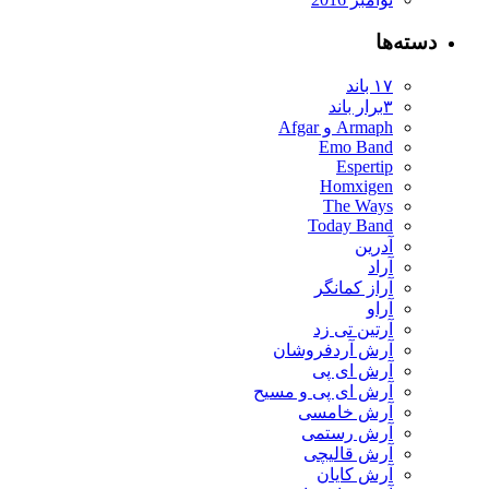
دسته‌ها
۱۷ باند
۳برار باند
Armaph و Afgar
Emo Band
Espertip
Homxigen
The Ways
Today Band
آدرین
آراد
آراز کمانگر
آراو
آرتین تی زد
آرش آردفروشان
آرش ای پی
آرش ای پی و مسیح
آرش خامسی
آرش رستمی
آرش قالیچی
آرش کایان