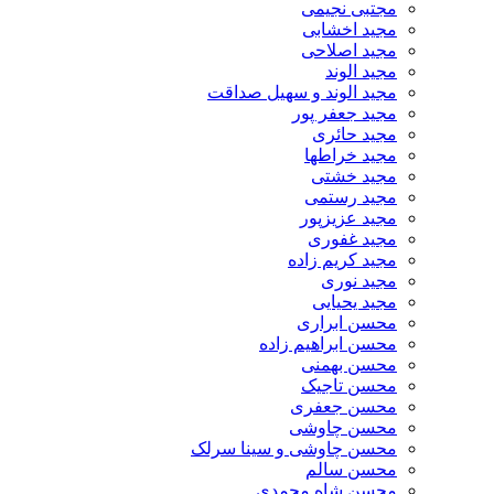
مجتبی نجیمی
مجید اخشابی
مجید اصلاحی
مجید الوند‎
مجید الوند و سهیل صداقت
مجید جعفر پور
مجید حائری
مجید خراطها
مجید خشتی
مجید رستمی
مجید عزیزپور
مجید غفوری
مجید کریم زاده
مجید نوری
مجید یحیایی
محسن ابراری
محسن ابراهیم زاده
محسن بهمنی
محسن تاجیک
محسن جعفری
محسن چاوشی
محسن چاوشی و سینا سرلک
محسن سالم
محسن شاه محمدی