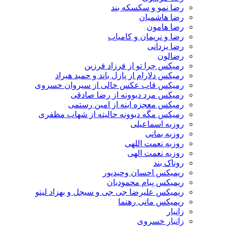
رضا نمو و سکسکه بند
رضا هاشمیان
رضا هامون
رضا و نریمان و کامیاب
رضا یزدانی
رضالون
رمیکس چرا تو از فرزاد فرزین
رمیکس دلارام از پازل باند و حمید هیراد
رمیکس قاب عکس خالی از سیروان خسروی
رمیکس مرد دیوونه از رضا صادقی
رمیکس معجزه اینه از امین رستمی
رمیکس مگه دیوونه حالیته از شهاب مظفری
روزبه اسماعیلی
روزبه بمانی
روزبه نعمت اللهی
روزبه نعمت الهی
روناک بند
ریمیکس احسان وحیدپور
ریمیکس پیام محمودیان
ریمیکس علیرضا جی جی و سیجل و بهزاد لیتو
ریمیکس مانی رهنما
زانیار
زانیار خسروی