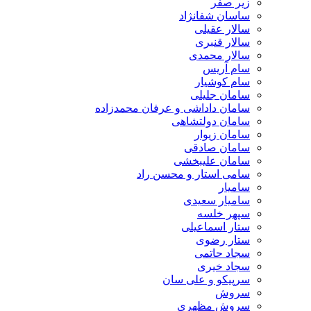
زیر صفر
ساسان شفانژاد
سالار عقیلی
سالار قنبری
سالار محمدی
سام آریس
سام کوشیار
سامان جلیلی
سامان داداشی و عرفان محمدزاده
سامان دولتشاهی
سامان زیوار
سامان صادقی
سامان علیبخشی
سامی استار و محسن راد
سامیار
سامیار سعیدی
سپهر خلسه
ستار اسماعیلی
ستار رضوی
سجاد حاتمی
سجاد خیری
سرپیکو و علی سان
سروش
سروش مظهری