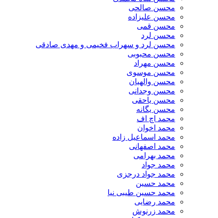
محسن صالحی
محسن علیزاده
محسن قمی
محسن لرد
محسن لرد و سهراب فخیمی و مهدی صادقی
محسن محبوبی
محسن مهراد
محسن موسوی
محسن والهیان
محسن وجدانی
محسن یاحقی
محسن یگانه
محمد اچ اف
محمد اخوان
محمد اسماعیل زاده
محمد اصفهانی
محمد بهرامی
محمد جواد
محمد جواد درجزی
محمد حسین
محمد حسین طیبی نیا
محمد رضایی
محمد زرنوش