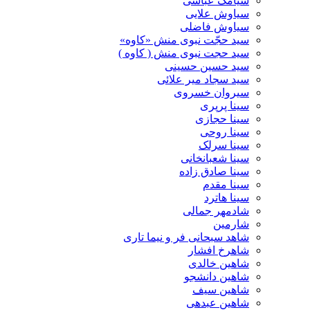
سیامک عباسی
سیاوش علایی
سیاوش فاضلی
سید حجّت نبوی منش «کاوه»
سید حجت نبوی منش ( کاوه )
سید حسین حسینى
سید سجاد میر علائی
سیروان خسروی
سینا پرپری
سینا حجازی
سینا روحی
سینا سرلک
سینا شعبانخانی
سینا صادق زاده
سینا مقدم
سینا هاترد
شادمهر جمالی
شارمین
شاهد سبحانی فر و نیما تاری
شاهرخ افشار
شاهین خالدی
شاهین دانشجو
شاهین سیف
شاهین عبدهی