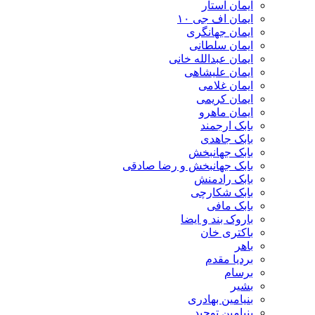
ایمان استار
ایمان اف جی ۱۰
ایمان جهانگری
ایمان سلطانی
ایمان عبدالله خانی
ایمان علیشاهی
ایمان غلامی
ایمان کریمی
ایمان ماهرو
بابک ارجمند
بابک جاهدی
بابک جهانبخش
بابک جهانبخش و رضا صادقی
بابک رادمنش
بابک شکارچی
بابک مافی
باروک بند و ایضا
باکتری خان
باهر
بردیا مقدم
برسام
بشیر
بنیامین بهادری
بنیامین توحید