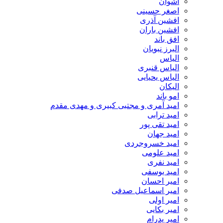
اشوان
اصغر حسینی
افشین آذری
افشین باران
افق باند
البرز نبویان
الیاس
الیاس قنبرى
الیاس یحیایی
الیکان
امو باند
امید آمری و مجتبی کبیری و مهدى مقدم
امید ترابی
امید تقی پور
امید جهان
امید خسروجردی
امید علومی
امید نفری
امید یوسفی
امیر احسان
امیر اسماعیل صدفی
امیر اولی
امیر بکایی
امیر پدرام