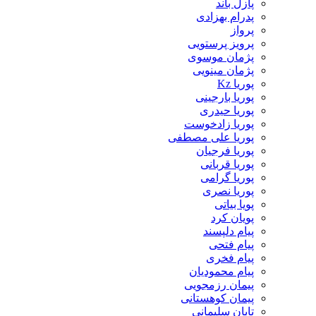
پازل باند
پدرام بهزادی
پرواز
پرویز پرستویی
پژمان موسوی
پژمان مینویی
پوریا Kz
پوریا بارجینی
پوریا حیدری
پوریا زادخوست
پوریا علی مصطفی
پوریا فرجیان
پوریا قربانی
پوریا گرامی
پوریا نصری
پویا بیاتی
پویان کرد
پیام دلپسند
پیام فتحی
پیام فخری
پیام محمودیان
پیمان رزمجویی
پیمان کوهستانی
تابان سلیمانی