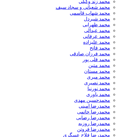
محمد زند وکیلی
محمد شعبانی و سجاد سیف
محمد شهاب قاسمی
​محمد شیردل
محمد ظهرابی
محمد عبدالی
محمد عرفانی
محمد علیزاده
محمد فاتح
محمد فرزان صادقی
محمد قلی پور
محمد متین
محمد مستان
محمد میری
محمد نصیری
محمد نورنیا
محمد یاوری
محمدحسین مهدی
محمدرضا امینی
محمدرضا حاتمی
محمدرضا رضایی
محمدرضا روزبه
محمدرضا فروتن
محمدرضا فلاح عسگری