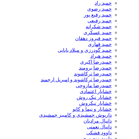
حمید راد
حمید رضوی
حمید رفیع پور
حمید رفیعی
حمید شکرانه
حمید عسکری
حمید فیروز دهقان
حمید قهاری
حمید گودرزی و میلاد بابایی
حمید هیراد
حمیدرضا اکبری
حمیدرضا برومند
حمیدرضا ترکاشوند
حمیدرضا ترکاشوند و امیریل ارجمند
حمیدرضا مازوچی
خشایار اعتمادی
خشایار نیک روش
خشایار نیکروش
خشایار و نیما و کانو
داریوش جمشیدی و کامبیز جمشیدی
دانیال مرادیان
دانیال نعمتی
داوود فشکی
داوود منصوری