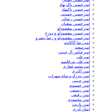
امیرحسین پاک نهاد
امیرحسین پاکنهاد
امیرحسین حسینی
امیرحسین رضائی
امیرحسین متقیان
امیرحسین مقصودلو
امیرحسین مقصودلو و دوزخ
امیرحسین مقصودلو و رضا پیشرو
امیررضا کاکاوند
امیرسعید
امیرعباس آل حبیب
امیرعلی
امیرعلی پورقاسم
امیرمحمد غفاری
امین اکبری
امین تیرزاد و سام سهراب
امین حبیبی
امین حسنوند
امین رستمی
امین رفیعی
امین محمودی
امین ناریت
ایمان آذری