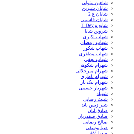
شاهین متولی
شایان شیرین
شایان ع 2
شایان قاسمی
شایع و T-Dey
شروین شایا
شهاب اکبری
شهاب رمضان
شهاب شکور
شهاب مظفری
شهاب نجفی
شهرام شکوهی
شهرام میرجلالی
شهرام ناظری
شهرام نیک یار
شهریار حسینی
شهیاد
شیث رضایی
شیرازیس باند
صادق آبان
صادق صفدریان
صالح رضایی
صبا یوسفی
صدرا AV