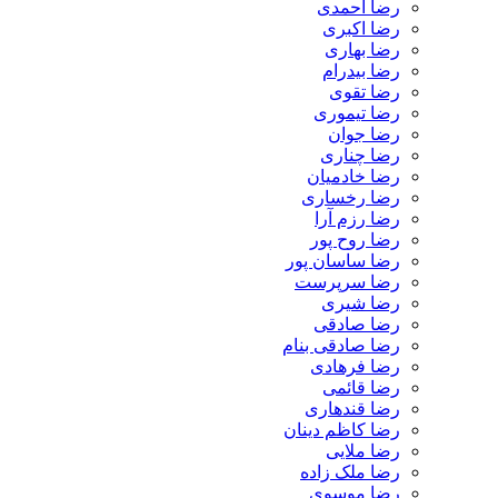
رضا احمدی
رضا اکبری
رضا بهاری
رضا بیدرام
رضا تقوی
رضا تیموری
رضا جوان
رضا چناری
رضا خادمیان
رضا رخساری
رضا رزم آرا
رضا روح پور
رضا ساسان پور
رضا سرپرست
رضا شیری
رضا صادقی
رضا صادقی بنام
رضا فرهادی
رضا قائمی
رضا قندهاری
رضا کاظم دینان
رضا ملایی
رضا ملک زاده
رضا موسوی