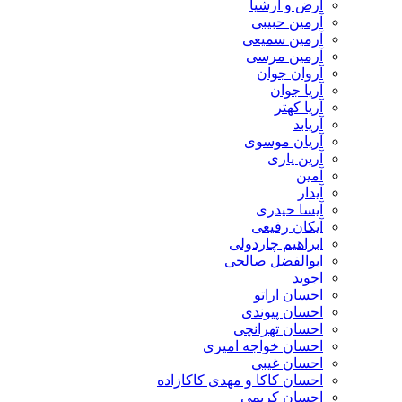
​آرض و ارشیا
آرمین حبیبی
آرمین سمیعی
آرمین مرسی
آروان جوان
آریا جوان
آریا کهتر
آریابد
آریان موسوی
آرین یاری
آمین
آیدار
آیسا حیدری
آیکان رفیعی
ابراهیم چاردولی
ابوالفضل صالحی
اجوید
احسان اراتو
احسان پیوندی
احسان تهرانچی
احسان خواجه امیری
احسان غیبی
احسان کاکا و مهدی کاکازاده
احسان کریمی