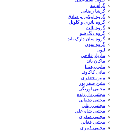
گرام بند
گرشا رضایی
گروه اپیکور و صادق
گروه باتری و کلونل
گروه پالت
گروه دنگ شو
گروه سان دارک باند
گروه سون
لیون
مازیار فلاحی
ماکان باند
مانی رهنما
مانی کاکاوند
مبین جعفری
متین صفر پور
مجتبی اورنگی
مجتبی دل زنده
مجتبی دهقانی
مجتبی زینلی
مجتبی شاه علی
مجتبی صفری
مجتبی فغانی
مجتبی کبیری