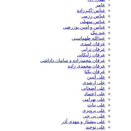
عامر
عباس اکبرزاده
عباس رزمی
عباس سهیلی
عباس و امین پوررضی
عبد نیک
عبدالله طهماسبی‎
عرفان اسدی
عرفان ترابی
عرفان زلیکانی
عرفان محمدزاده و سامان داداشی
عرفان محمدی زاده
عرفان یکتا
علی آتبین
علی ارشدی
علی اصحابی
علی اعتماد
علی بهرامی
علی بیات
علی پرویزی
علی پی جی
علی پیشتاز و مهدی آذر
علی توحید