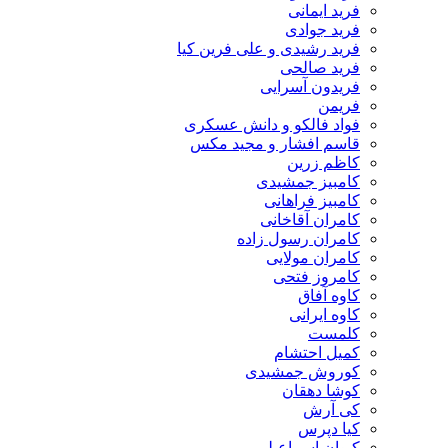
فرید ایمانی
فرید جوادی
فرید رشیدی و علی فرین کیا
فرید صالحی
فریدون آسرایی
فریمن
فواد فالکو و دانش عسکری
قاسم افشار و مجید مکس
کاظم زرین
کامبیز جمشیدی
کامبیز فراهانی
کامران آقاخانی
کامران رسول زاده
کامران مولایی
کامروز فتحی
کاوه آفاق
کاوه ایرانی
کلمست
کمیل احتشام
کوروش جمشیدی
کوشا دهقان
کی آرش
کیا دپرس
کیوان اسماعیلی