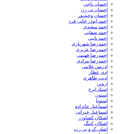
احسان ناجی
احسان نی زن
احسان وحیدپور
احمد ابوذر خانی فرد
احمد سعیدی
احمد صفایی
احمد نایبی
احمدرضا شهریاری
احمدرضا عزیزی
احمدرضا فهیمی
احمدرضا مرادی
ادریس غلامی
ادی عطار
ادیب طاهری
اروین
استاد ایرج
استون
استونا
اسماعیل خانزاده
اسماعیل خیراتی
اشکان کشاورز
اشکان کینگ
اشلی.ک و بی رپ