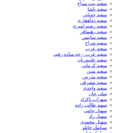
سعید بیت سیاح
سعید پاشا
سعید چوپانی
سعید ذولفقاری
سعید رشید امیری
سعید رهنمافر
سعید ساینس
سعید سراج
سعید عرب
سعید عرب – چه ساده رفتی
سعید علیپوریان
سعید کرمانی
سعید متین
سعید مدرس
سعید مشرقی
سعید واحدی
سلی خان
سهراب پاکزاد
سهند طالب زاده
سهیل جامی
سهیل راد
سهیل محمدی
سیامک خانلو