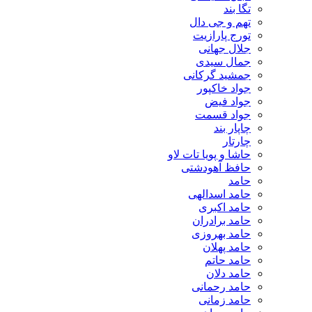
تگا بند
تهم و جی دال
تورج پارازیت
جلال جهانی
جمال سیدی
جمشید گرکانی
جواد خاکپور
جواد فیض
جواد قسمت
چاپار بند
چارتار
حاشا و پویا تات لاو
حافظ آهودشتی
حامد
حامد اسدالهی
حامد اکبری
حامد برادران
حامد بهروزی
حامد پهلان
حامد حاتم
حامد دلان
حامد رحمانی
حامد زمانی