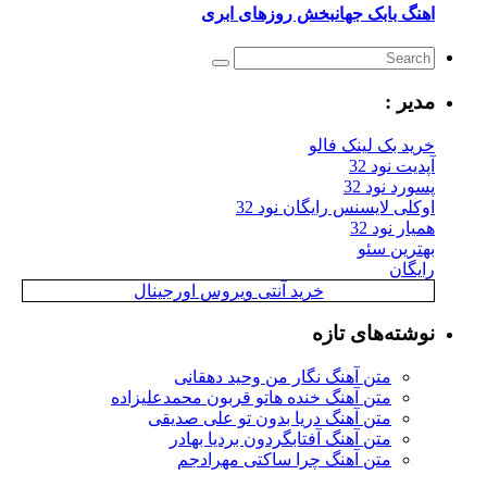
اهنگ بابک جهانبخش روزهای ابری
مدیر :
خرید بک لینک فالو
آپدیت نود 32
پسورد نود 32
اوکلی لایسنس رایگان نود 32
همیار نود 32
بهترین سئو
رایگان
خرید آنتی ویروس اورجینال
نوشته‌های تازه
متن آهنگ نگار من وحید دهقانی
متن آهنگ خنده هاتو قربون محمدعلیزاده
متن آهنگ دریا بدون تو علی صدیقی
متن آهنگ آفتابگردون بردیا بهادر
متن آهنگ چرا ساکتی مهرادجم