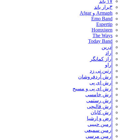
۱۷ باند
۳برار باند
Armaph و Afgar
Emo Band
Espertip
Homxigen
The Ways
Today Band
آدرین
آراد
آراز کمانگر
آراو
آرتین تی زد
آرش آردفروشان
آرش ای پی
آرش ای پی و مسیح
آرش خامسی
آرش رستمی
آرش قالیچی
آرش کایان
​آرض و ارشیا
آرمین حبیبی
آرمین سمیعی
آرمین مرسی