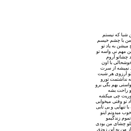
ن شبا که نیستم
 من با چشم خیسم
میشن به یاد تو
ن مهم نى واسه تو
د چشاتو آروم
خوشحالى با اون
د نمیشه از سرت
تو آرزوى هر شبت
ه نداشتمت تورو
استى بهم بگى برو
تو راحت بشه
دوریت چى میکشه
اد تو وقتى میخوابى
ا تنهایى و بى تابى
وب میدونم اینو
تموم زندگیمو
لو چشاى من بودى
ز من به این زودى