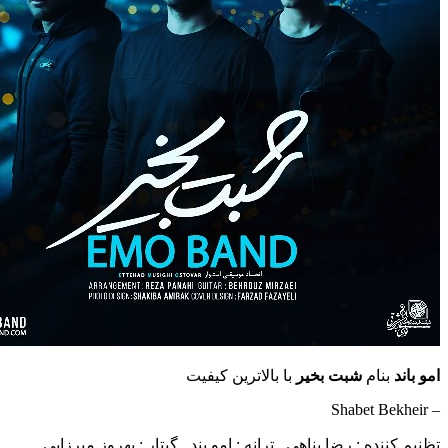
امو باند
بنام
شبت بخیر
با بالاترین کیفیت
– Shabet Bekheir
تظنیم کننده : رضا پناهی , ترانه : امو بند , گیتار : بهروز میرزایی