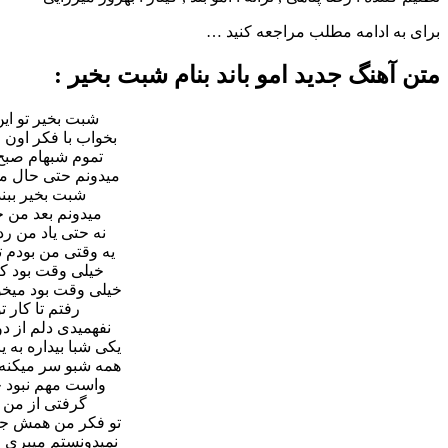
برای به ادامه مطلب مراجعه کنید …
متن آهنگ جدید امو باند بنام شبت بخیر :
شبت بخیر تو ای
بخواب با فکر اون
تموم شبهام صبح 
میدونم حتى حال م
شبت بخیر ببن
میدونم بعد من 
نه حتى یاد من ر
یه وقتى من بودم 
خیلى وقت بود ک
خیلى وقت بود میخو
رفتم تا کار 
نفهمیدى دلم از 
یکى شبا بیداره به ی
همه شبو سر میکنه ب
واست مهم نبود خ
گرفتى از من 
تو فکر من همش ج
نمیدونستم میبرى ا