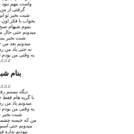
واست مهم نبود خ
گرفتى از من 
شبت بخیر تو ای
بخواب با فکر اون
تموم شبهام صبح 
میدونم حتى حال م
شبت بخیر ببن
میدونم بعد من 
نه حتى یاد من ر
یه وقتى من بودم 
♫♫♫
بنام شب
♫♫♫
دیگه نیستم رف
با گریه هام فقط 
میدونم یاد من ر
یه وقتى من بودم 
شبت بخیر چ
من که خیسه چشمام
میدونم حتى اسم م
نبودنم نداره ف