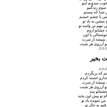
وب میدونم اینو
تموم زندگ
مو
ن شبا که نیستم
 من با چشم خیسم
میشن به یاد تو
ن مهم نى واسه تو
د چشاتو آروم
خوشحالى با اون
د نمیشه از سرت
تو آرزوى هر شبت
♫♫♫
ت بخیر
♫♫♫
تم که برنگردم
خدارو خسته کردم
د نمیشه از سرت
تو آرزوى هر شبت
شماتو ببند
 تو پیش اون بخند
ن نمونده یاد تو
رقیم به حال تو