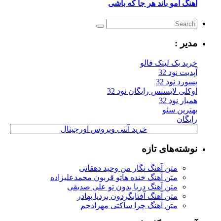
اهنگ امو باند هر جا که باشی
مدیر :
خرید بک لینک فالو
آپدیت نود 32
پسورد نود 32
اوکلی لایسنس رایگان نود 32
همیار نود 32
بهترین سئو
رایگان
خرید آنتی ویروس اورجینال
نوشته‌های تازه
متن آهنگ نگار من وحید دهقانی
متن آهنگ خنده هاتو قربون محمدعلیزاده
متن آهنگ دریا بدون تو علی صدیقی
متن آهنگ آفتابگردون بردیا بهادر
متن آهنگ چرا ساکتی مهرادجم