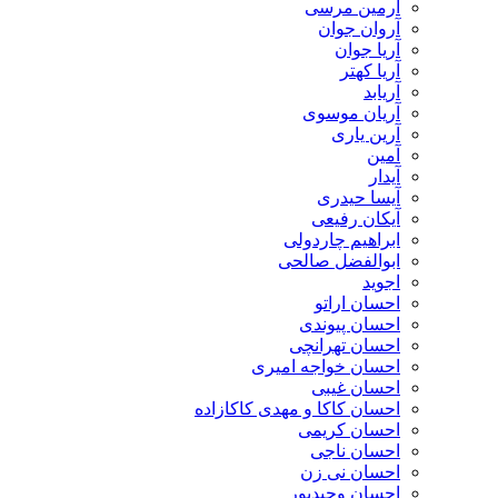
آرمین مرسی
آروان جوان
آریا جوان
آریا کهتر
آریابد
آریان موسوی
آرین یاری
آمین
آیدار
آیسا حیدری
آیکان رفیعی
ابراهیم چاردولی
ابوالفضل صالحی
اجوید
احسان اراتو
احسان پیوندی
احسان تهرانچی
احسان خواجه امیری
احسان غیبی
احسان کاکا و مهدی کاکازاده
احسان کریمی
احسان ناجی
احسان نی زن
احسان وحیدپور