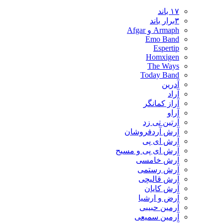
۱۷ باند
۳برار باند
Armaph و Afgar
Emo Band
Espertip
Homxigen
The Ways
Today Band
آدرین
آراد
آراز کمانگر
آراو
آرتین تی زد
آرش آردفروشان
آرش ای پی
آرش ای پی و مسیح
آرش خامسی
آرش رستمی
آرش قالیچی
آرش کایان
​آرض و ارشیا
آرمین حبیبی
آرمین سمیعی