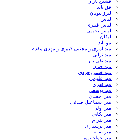
افشین باران
افق باند
البرز نبویان
الیاس
الیاس قنبرى
الیاس یحیایی
الیکان
امو باند
امید آمری و مجتبی کبیری و مهدى مقدم
امید ترابی
امید تقی پور
امید جهان
امید خسروجردی
امید علومی
امید نفری
امید یوسفی
امیر احسان
امیر اسماعیل صدفی
امیر اولی
امیر بکایی
امیر پدرام
امیر پرستاری
امیر ته ته
امیر خواجه پور