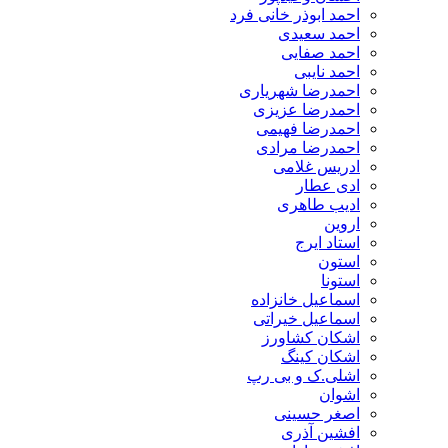
احمد ابوذر خانی فرد
احمد سعیدی
احمد صفایی
احمد نایبی
احمدرضا شهریاری
احمدرضا عزیزی
احمدرضا فهیمی
احمدرضا مرادی
ادریس غلامی
ادی عطار
ادیب طاهری
اروین
استاد ایرج
استون
استونا
اسماعیل خانزاده
اسماعیل خیراتی
اشکان کشاورز
اشکان کینگ
اشلی.ک و بی رپ
اشوان
اصغر حسینی
افشین آذری