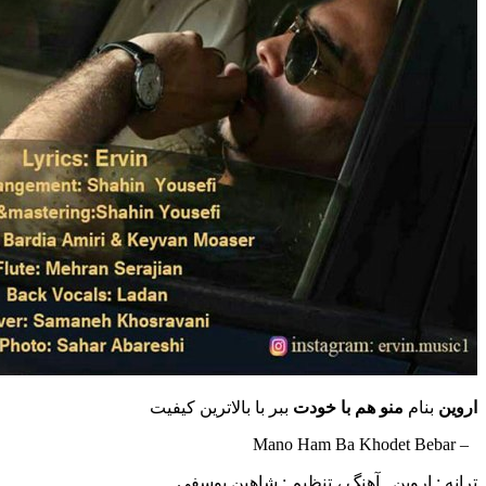
ام
منو هم با خودت
ببر با بالاترین کیفیت
اروین , آهنگ ، تنظیم : شاهین یوسفی