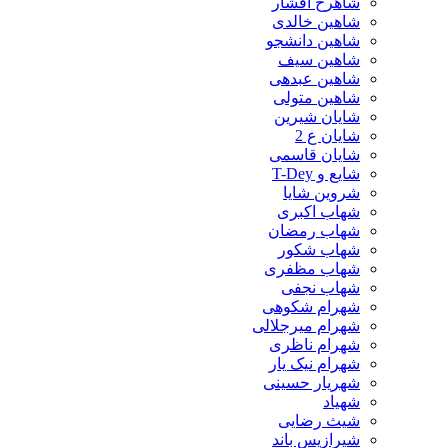
شاهرخ افشار
شاهین خالدی
شاهین دانشجو
شاهین سیف
شاهین عبدهی
شاهین متولی
شایان شیرین
شایان ع 2
شایان قاسمی
شایع و T-Dey
شروین شایا
شهاب اکبری
شهاب رمضان
شهاب شکور
شهاب مظفری
شهاب نجفی
شهرام شکوهی
شهرام میرجلالی
شهرام ناظری
شهرام نیک یار
شهریار حسینی
شهیاد
شیث رضایی
شیرازیس باند