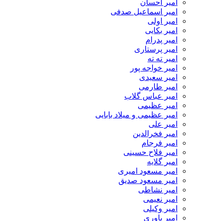
امیر احسان
امیر اسماعیل صدفی
امیر اولی
امیر بکایی
امیر پدرام
امیر پرستاری
امیر ته ته
امیر خواجه پور
امیر سعیدی
امیر طارمی
امیر عباس گلاب
امیر عظیمی
امیر عظیمی و میلاد بابایی
امیر علی
امیر فخرالدین
امیر فرجام
امیر فلاح حسینی
امیر گلایه
امیر مسعود امیری
امیر مسعود صدیق
امیر نشاطی
امیر نعیمی
امیر وکیلی
امیر یاوری