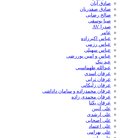
صادق آبان
صادق صفدریان
صالح رضایی
صبا یوسفی
صدرا AV
عامر
عباس اکبرزاده
عباس رزمی
عباس سهیلی
عباس و امین پوررضی
عبد نیک
عبدالله طهماسبی‎
عرفان اسدی
عرفان ترابی
عرفان زلیکانی
عرفان محمدزاده و سامان داداشی
عرفان محمدی زاده
عرفان یکتا
علی آتبین
علی ارشدی
علی اصحابی
علی اعتماد
علی بهرامی
علی بیات