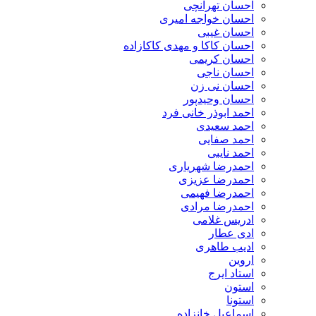
احسان تهرانچی
احسان خواجه امیری
احسان غیبی
احسان کاکا و مهدی کاکازاده
احسان کریمی
احسان ناجی
احسان نی زن
احسان وحیدپور
احمد ابوذر خانی فرد
احمد سعیدی
احمد صفایی
احمد نایبی
احمدرضا شهریاری
احمدرضا عزیزی
احمدرضا فهیمی
احمدرضا مرادی
ادریس غلامی
ادی عطار
ادیب طاهری
اروین
استاد ایرج
استون
استونا
اسماعیل خانزاده