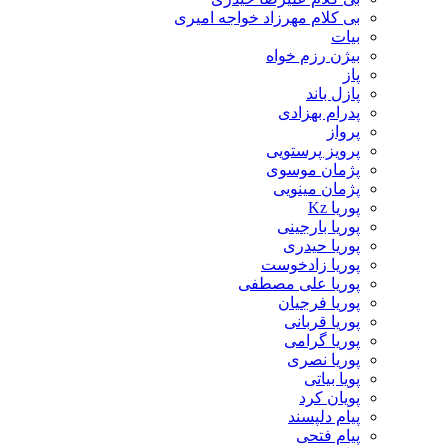
بی کلام مهرزاد خواجه امیری
بیات
بیژن رزم خواه
پاز
پازل باند
پدرام بهزادی
پرواز
پرویز پرستویی
پژمان موسوی
پژمان مینویی
پوریا Kz
پوریا بارجینی
پوریا حیدری
پوریا زادخوست
پوریا علی مصطفی
پوریا فرجیان
پوریا قربانی
پوریا گرامی
پوریا نصری
پویا بیاتی
پویان کرد
پیام دلپسند
پیام فتحی