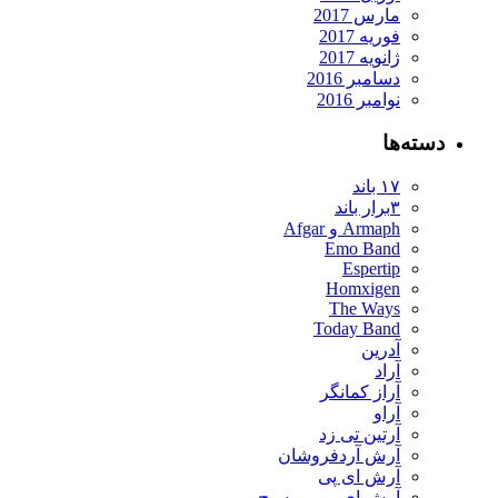
مارس 2017
فوریه 2017
ژانویه 2017
دسامبر 2016
نوامبر 2016
ته‌ها
۱۷ باند
۳برار باند
Armaph و Afgar
Emo Band
Espertip
Homxigen
The Ways
Today Band
آدرین
آراد
آراز کمانگر
آراو
آرتین تی زد
آرش آردفروشان
آرش ای پی
آرش ای پی و مسیح