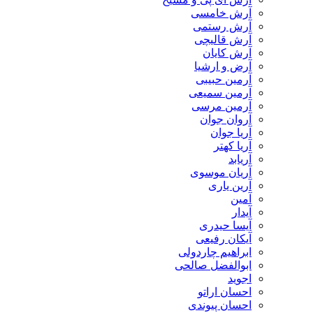
آرش خامسی
آرش رستمی
آرش قالیچی
آرش کایان
​آرض و ارشیا
آرمین حبیبی
آرمین سمیعی
آرمین مرسی
آروان جوان
آریا جوان
آریا کهتر
آریابد
آریان موسوی
آرین یاری
آمین
آیدار
آیسا حیدری
آیکان رفیعی
ابراهیم چاردولی
ابوالفضل صالحی
اجوید
احسان اراتو
احسان پیوندی