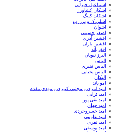
اسماعیل خیراتی
اشکان کشاورز
اشکان کینگ
اشلی.ک و بی رپ
اشوان
اصغر حسینی
افشین آذری
افشین باران
افق باند
البرز نبویان
الیاس
الیاس قنبرى
الیاس یحیایی
الیکان
امو باند
امید آمری و مجتبی کبیری و مهدى مقدم
امید ترابی
امید تقی پور
امید جهان
امید خسروجردی
امید علومی
امید نفری
امید یوسفی