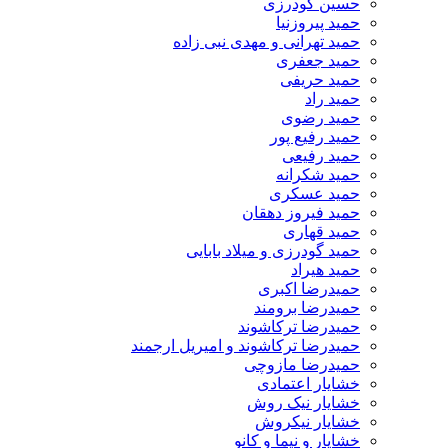
حسین گودرزی
حمید پیروزنیا
حمید تهرانی و مهدی نبی زاده
حمید جعفری
حمید حریفی
حمید راد
حمید رضوی
حمید رفیع پور
حمید رفیعی
حمید شکرانه
حمید عسکری
حمید فیروز دهقان
حمید قهاری
حمید گودرزی و میلاد بابایی
حمید هیراد
حمیدرضا اکبری
حمیدرضا برومند
حمیدرضا ترکاشوند
حمیدرضا ترکاشوند و امیریل ارجمند
حمیدرضا مازوچی
خشایار اعتمادی
خشایار نیک روش
خشایار نیکروش
خشایار و نیما و کانو