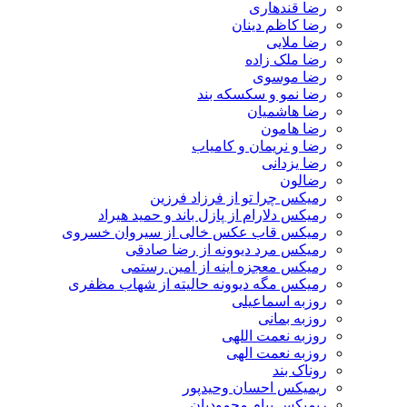
رضا قندهاری
رضا کاظم دینان
رضا ملایی
رضا ملک زاده
رضا موسوی
رضا نمو و سکسکه بند
رضا هاشمیان
رضا هامون
رضا و نریمان و کامیاب
رضا یزدانی
رضالون
رمیکس چرا تو از فرزاد فرزین
رمیکس دلارام از پازل باند و حمید هیراد
رمیکس قاب عکس خالی از سیروان خسروی
رمیکس مرد دیوونه از رضا صادقی
رمیکس معجزه اینه از امین رستمی
رمیکس مگه دیوونه حالیته از شهاب مظفری
روزبه اسماعیلی
روزبه بمانی
روزبه نعمت اللهی
روزبه نعمت الهی
روناک بند
ریمیکس احسان وحیدپور
ریمیکس پیام محمودیان