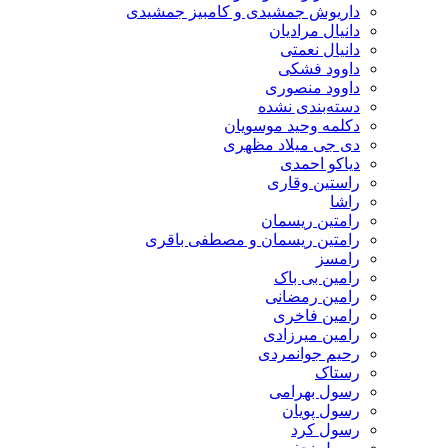
داریوش جمشیدی و کامبیز جمشیدی
دانیال مرادیان
دانیال نعمتی
داوود فشکی
داوود منصوری
دسته‌بندی نشده
دکلمه وحید موسویان
دی جی میلاد مظهری
دیاکو احمدی
راستین وقاری
راشا
رامتین ریسمان
رامتین ریسمان و مصطفی باقری
رامسز
رامین بی باک
رامین رمضانی
رامین فاخری
رامین میرزادی
رحیم جوانمردی
رستاک
رسول بهرامی
رسول پویان
رسول کرد