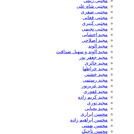
مجتبی زینلی
مجتبی شاه علی
مجتبی صفری
مجتبی فغانی
مجتبی کبیری
مجتبی نجیمی
مجید اخشابی
مجید اصلاحی
مجید الوند‎
مجید الوند و سهیل صداقت
مجید جعفر پور
مجید حائری
مجید خراطها
مجید خشتی
مجید رستمی
مجید عزیزپور
مجید غفوری
مجید کریم زاده
مجید نوری
مجید یحیایی
محسن ابراری
محسن ابراهیم زاده
محسن بهمنی
محسن تاجیک