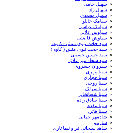
سهیل جامی
سهیل راد
سهیل محمدی
سیامک خانلو
سیامک عباسی
سیاوش علایی
سیاوش فاضلی
سید حجّت نبوی منش «کاوه»
سید حجت نبوی منش ( کاوه )
سید حسین حسینى
سید سجاد میر علائی
سیروان خسروی
سینا پرپری
سینا حجازی
سینا روحی
سینا سرلک
سینا شعبانخانی
سینا صادق زاده
سینا مقدم
سینا هاترد
شادمهر جمالی
شارمین
شاهد سبحانی فر و نیما تاری