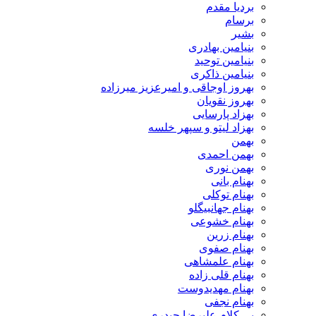
بردیا مقدم
برسام
بشیر
بنیامین بهادری
بنیامین توحید
بنیامین ذاکری
بهروز اوجاقی و امیرعزیز میرزاده
بهروز نقویان
بهزاد پارسایی
بهزاد لیتو و سپهر خلسه
بهمن
بهمن احمدی
بهمن نوری
بهنام بانی
بهنام توکلی
بهنام جهانبیگلو
بهنام خشوعی
بهنام زرین
بهنام صفوی
بهنام علمشاهی
بهنام قلی زاده
بهنام مهدیدوست
بهنام نجفی
بی کلام علیرضا حیدری