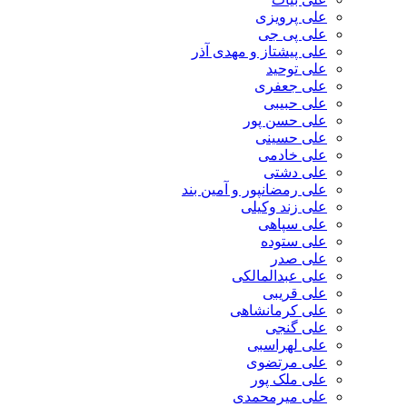
علی پرویزی
علی پی جی
علی پیشتاز و مهدی آذر
علی توحید
علی جعفری
علی حبیبی
علی حسن پور
علی حسینی
علی خادمی
علی دشتی
علی رمضانپور و آمین بند
علی زند وکیلی
علی سپاهی
علی ستوده
علی صدر
علی عبدالمالکی
علی قریبی
علی کرمانشاهی
علی گنجی
علی لهراسبی
علی مرتضوی
علی ملک پور
علی میرمحمدی