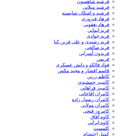
فرشید شاهسون
فرشید میلانی
فرشید و اشکان شایسته
فرهاد فیروزی
فرهاد یعقوبی
فرید ایمانی
فرید جوادی
فرید رشیدی و علی فرین کیا
فرید صالحی
فریدون آسرایی
فریمن
فواد فالکو و دانش عسکری
قاسم افشار و مجید مکس
کاظم زرین
کامبیز جمشیدی
کامبیز فراهانی
کامران آقاخانی
کامران رسول زاده
کامران مولایی
کامروز فتحی
کاوه آفاق
کاوه ایرانی
کلمست
کمیل احتشام