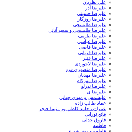
علی نظریان
علیرضا آذر
علیرضا حسینی
علیرضا روزگار
علیرضا طلیسچی
علیرضا طلیسچی و سعید آتانی
علیرضا ظریف
علیرضا عباسی
علیرضا قاضی
علیرضا قربانی
علیرضا قنبر
علیرضا لاجوردی
علیرضا منصوری فرد
علیرضا مهدیان
علیرضا مهرکام
علیرضا ندرلو
علیرضا ی
علیشمس و مهدی جهانی
عماد طالب زاده
عمران ، حامد کاظم پور ، نیما حنجر
فاتح نورایی
فاروق جدلی
فاطمه
فاطمه و رضا شیری