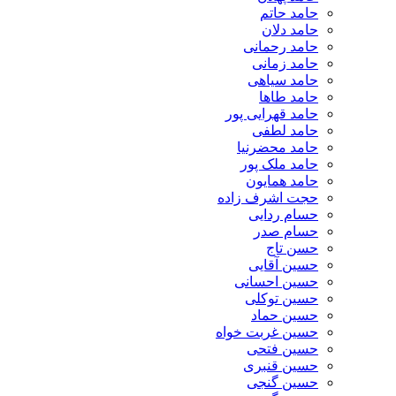
حامد حاتم
حامد دلان
حامد رحمانی
حامد زمانی
حامد سیاهی
حامد طاها
حامد قهرایی پور
حامد لطفی
حامد محضرنیا
حامد ملک پور
حامد همایون
حجت اشرف زاده
حسام ردایی
حسام صدر
حسن تاج
حسین آقایی
حسین احسانی
حسین توکلی
حسین حماد
حسین غربت خواه
حسین فتحی
حسین قنبری
حسین گنجی