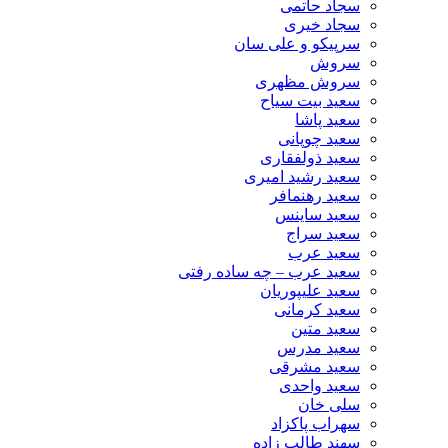
سجاد حاتمی
سجاد خیری
سرپیکو و علی سان
سروش
سروش مظهری
سعید بیت سیاح
سعید پاشا
سعید چوپانی
سعید ذولفقاری
سعید رشید امیری
سعید رهنمافر
سعید ساینس
سعید سراج
سعید عرب
سعید عرب – چه ساده رفتی
سعید علیپوریان
سعید کرمانی
سعید متین
سعید مدرس
سعید مشرقی
سعید واحدی
سلی خان
سهراب پاکزاد
سهند طالب زاده