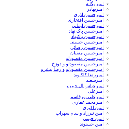
امیر یگانه
امیربهادر
امیرحسین آذری
امیرحسین افتخاری
امیرحسین ایمانی
امیرحسین پاک نهاد
امیرحسین پاکنهاد
امیرحسین حسینی
امیرحسین رضائی
امیرحسین متقیان
امیرحسین مقصودلو
امیرحسین مقصودلو و دوزخ
امیرحسین مقصودلو و رضا پیشرو
امیررضا کاکاوند
امیرسعید
امیرعباس آل حبیب
امیرعلی
امیرعلی پورقاسم
امیرمحمد غفاری
امین اکبری
امین تیرزاد و سام سهراب
امین حبیبی
امین حسنوند