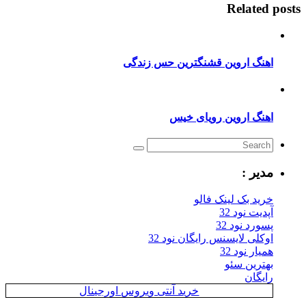
Relate
نگ اروین قشنگترین حس زندگی
نگ اروین رویای خیس
یر :
ید بک لینک فالو
یت نود 32
رد نود 32
کلی لایسنس رایگان نود 32
ار نود 32
ترین سئو
یگان
خرید آنتی ویروس اورجینال