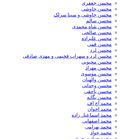
محسن جعفری
محسن چاوشی
محسن چاوشی و سینا سرلک
محسن سالم
محسن شاه محمدی
محسن صالحی
محسن علیزاده
محسن قمی
محسن لرد
محسن لرد و سهراب فخیمی و مهدی صادقی
محسن محبوبی
محسن مهراد
محسن موسوی
محسن والهیان
محسن وجدانی
محسن یاحقی
محسن یگانه
محمد اچ اف
محمد اخوان
محمد اسماعیل زاده
محمد اصفهانی
محمد بهرامی
محمد جواد
محمد جواد درجزی