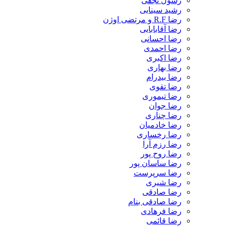
رسول نجفی
رشید سینایی
رضا R.F و مرتضی اوژن
رضا آقابابایی
رضا احسانی
رضا احمدی
رضا اکبری
رضا بهاری
رضا بیدرام
رضا تقوی
رضا تیموری
رضا جوان
رضا چناری
رضا خادمیان
رضا رخساری
رضا رزم آرا
رضا روح پور
رضا ساسان پور
رضا سرپرست
رضا شیری
رضا صادقی
رضا صادقی بنام
رضا فرهادی
رضا قائمی