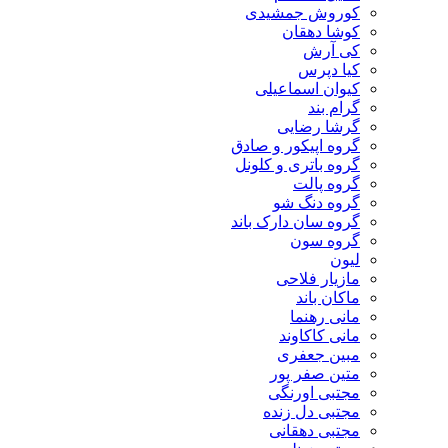
کوروش جمشیدی
کوشا دهقان
کی آرش
کیا دپرس
کیوان اسماعیلی
گرام بند
گرشا رضایی
گروه اپیکور و صادق
گروه باتری و کلونل
گروه پالت
گروه دنگ شو
گروه سان دارک باند
گروه سون
لیون
مازیار فلاحی
ماکان باند
مانی رهنما
مانی کاکاوند
مبین جعفری
متین صفر پور
مجتبی اورنگی
مجتبی دل زنده
مجتبی دهقانی