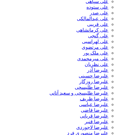
علی سپاهی
علی ستوده
علی صدر
علی عبدالمالکی
علی قریبی
علی کرمانشاهی
علی گنجی
علی لهراسبی
علی مرتضوی
علی ملک پور
علی میرمحمدی
علی نظریان
علیرضا آذر
علیرضا حسینی
علیرضا روزگار
علیرضا طلیسچی
علیرضا طلیسچی و سعید آتانی
علیرضا ظریف
علیرضا عباسی
علیرضا قاضی
علیرضا قربانی
علیرضا قنبر
علیرضا لاجوردی
علیرضا منصوری فرد