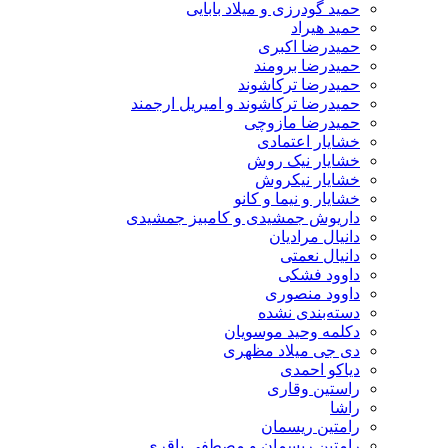
حمید گودرزی و میلاد بابایی
حمید هیراد
حمیدرضا اکبری
حمیدرضا برومند
حمیدرضا ترکاشوند
حمیدرضا ترکاشوند و امیریل ارجمند
حمیدرضا مازوچی
خشایار اعتمادی
خشایار نیک روش
خشایار نیکروش
خشایار و نیما و کانو
داریوش جمشیدی و کامبیز جمشیدی
دانیال مرادیان
دانیال نعمتی
داوود فشکی
داوود منصوری
دسته‌بندی نشده
دکلمه وحید موسویان
دی جی میلاد مظهری
دیاکو احمدی
راستین وقاری
راشا
رامتین ریسمان
رامتین ریسمان و مصطفی باقری