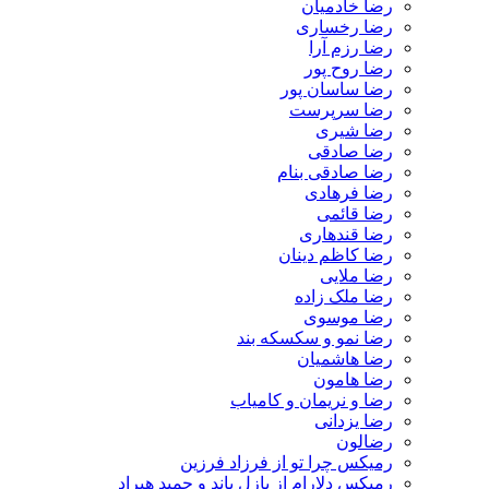
رضا خادمیان
رضا رخساری
رضا رزم آرا
رضا روح پور
رضا ساسان پور
رضا سرپرست
رضا شیری
رضا صادقی
رضا صادقی بنام
رضا فرهادی
رضا قائمی
رضا قندهاری
رضا کاظم دینان
رضا ملایی
رضا ملک زاده
رضا موسوی
رضا نمو و سکسکه بند
رضا هاشمیان
رضا هامون
رضا و نریمان و کامیاب
رضا یزدانی
رضالون
رمیکس چرا تو از فرزاد فرزین
رمیکس دلارام از پازل باند و حمید هیراد