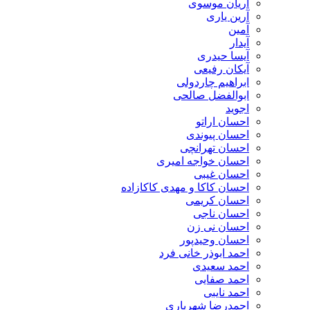
آریان موسوی
آرین یاری
آمین
آیدار
آیسا حیدری
آیکان رفیعی
ابراهیم چاردولی
ابوالفضل صالحی
اجوید
احسان اراتو
احسان پیوندی
احسان تهرانچی
احسان خواجه امیری
احسان غیبی
احسان کاکا و مهدی کاکازاده
احسان کریمی
احسان ناجی
احسان نی زن
احسان وحیدپور
احمد ابوذر خانی فرد
احمد سعیدی
احمد صفایی
احمد نایبی
احمدرضا شهریاری