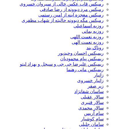
رمیکس قاب عکس خالی از سیروان خسروی
رمیکس مرد دیوونه از رضا صادقی
رمیکس معجزه اینه از امین رستمی
رمیکس مگه دیوونه حالیته از شهاب مظفری
روزبه اسماعیلی
روزبه بمانی
روزبه نعمت اللهی
روزبه نعمت الهی
روناک بند
ریمیکس احسان وحیدپور
ریمیکس پیام محمودیان
ریمیکس علیرضا جی جی و سیجل و بهزاد لیتو
ریمیکس مانی رهنما
زانیار
زانیار خسروی
زیر صفر
ساسان شفانژاد
سالار عقیلی
سالار قنبری
سالار محمدی
سام آریس
سام کوشیار
سامان جلیلی