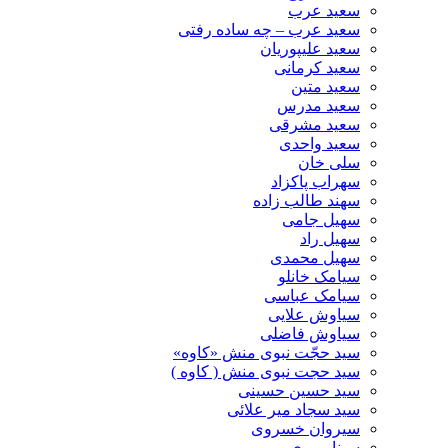
سعید عرب
سعید عرب – چه ساده رفتی
سعید علیپوریان
سعید کرمانی
سعید متین
سعید مدرس
سعید مشرقی
سعید واحدی
سلی خان
سهراب پاکزاد
سهند طالب زاده
سهیل جامی
سهیل راد
سهیل محمدی
سیامک خانلو
سیامک عباسی
سیاوش علایی
سیاوش فاضلی
سید حجّت نبوی منش «کاوه»
سید حجت نبوی منش ( کاوه )
سید حسین حسینى
سید سجاد میر علائی
سیروان خسروی
سینا پرپری