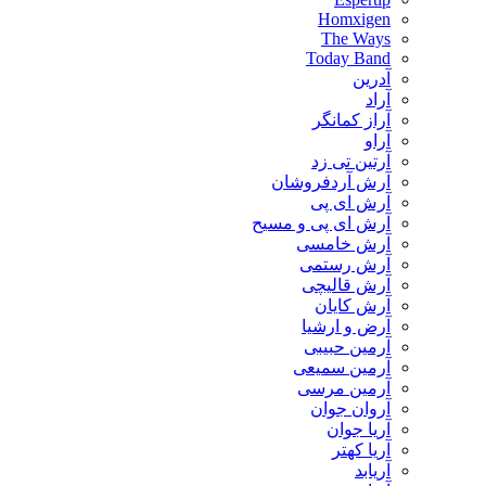
Homxigen
The Ways
Today Band
آدرین
آراد
آراز کمانگر
آراو
آرتین تی زد
آرش آردفروشان
آرش ای پی
آرش ای پی و مسیح
آرش خامسی
آرش رستمی
آرش قالیچی
آرش کایان
​آرض و ارشیا
آرمین حبیبی
آرمین سمیعی
آرمین مرسی
آروان جوان
آریا جوان
آریا کهتر
آریابد