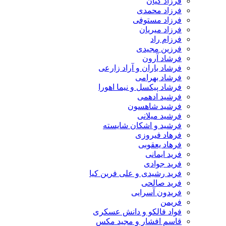
فرزاد کیان
فرزاد محمدی
فرزاد مستوفی
فرزاد میریان
فرزام راد
فرزین مجیدی
فرشاد آرون
فرشاد باران و آراد زارعی
فرشاد بهرامی
فرشاد پیکسل و نیما اهورا
فرشید ادهمی
فرشید شاهسون
فرشید میلانی
فرشید و اشکان شایسته
فرهاد فیروزی
فرهاد یعقوبی
فرید ایمانی
فرید جوادی
فرید رشیدی و علی فرین کیا
فرید صالحی
فریدون آسرایی
فریمن
فواد فالکو و دانش عسکری
قاسم افشار و مجید مکس