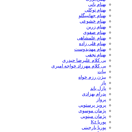
بهنام بانی
بهنام توکلی
بهنام جهانبیگلو
بهنام خشوعی
بهنام زرین
بهنام صفوی
بهنام علمشاهی
بهنام قلی زاده
بهنام مهدیدوست
بهنام نجفی
بی کلام علیرضا حیدری
بی کلام مهرزاد خواجه امیری
بیات
بیژن رزم خواه
پاز
پازل باند
پدرام بهزادی
پرواز
پرویز پرستویی
پژمان موسوی
پژمان مینویی
پوریا Kz
پوریا بارجینی