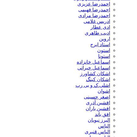
احمدرضا عزیزی
احمدرضا فهیمی
احمدرضا مرادی
ادریس غلامی
ادی عطار
ادیب طاهری
اروین
استاد ایرج
استون
استونا
اسماعیل خانزاده
اسماعیل خیراتی
اشکان کشاورز
اشکان کینگ
اشلی.ک و بی رپ
اشوان
اصغر حسینی
افشین آذری
افشین باران
افق باند
البرز نبویان
الیاس
الیاس قنبرى