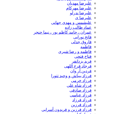
علیرضا مهدیان
علیرضا مهرکام
علیرضا ندرلو
علیرضا ی
علیشمس و مهدی جهانی
عماد طالب زاده
عمران ، حامد کاظم پور ، نیما حنجر
فاتح نورایی
فاروق جدلی
فاطمه
فاطمه و رضا شیری
فتاح فتحی
فربد یزدانفر
فرجاد فرج اللهی
فردین آر وان
فرزاد بیباش و وحید تتورا
فرزاد خرمی
فرزاد شاه علی
فرزاد صادقی
فرزاد عباسی
فرزاد فرزاد
فرزاد فرزین
فرزاد فرزین و فریدون آسرایی