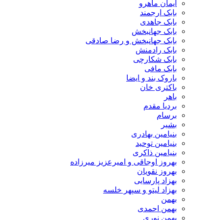
ایمان ماهرو
بابک ارجمند
بابک جاهدی
بابک جهانبخش
بابک جهانبخش و رضا صادقی
بابک رادمنش
بابک شکارچی
بابک مافی
باروک بند و ایضا
باکتری خان
باهر
بردیا مقدم
برسام
بشیر
بنیامین بهادری
بنیامین توحید
بنیامین ذاکری
بهروز اوجاقی و امیرعزیز میرزاده
بهروز نقویان
بهزاد پارسایی
بهزاد لیتو و سپهر خلسه
بهمن
بهمن احمدی
بهمن نوری