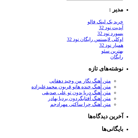
یر :
ید بک لینک فالو
یت نود 32
رد نود 32
کلی لایسنس رایگان نود 32
ار نود 32
ترین سئو
یگان
شته‌های تازه
متن آهنگ نگار من وحید دهقانی
متن آهنگ خنده هاتو قربون محمدعلیزاده
متن آهنگ دریا بدون تو علی صدیقی
متن آهنگ آفتابگردون بردیا بهادر
متن آهنگ چرا ساکتی مهرادجم
رین دیدگاه‌ها
یگانی‌ها