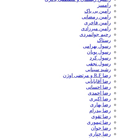
رامسز
رامین بی باک
رامین رمضانی
رامین فاخری
رامین میرزادی
رحیم جوانمردی
رستاک
رسول بهرامی
رسول پویان
رسول کرد
رسول نجفی
رشید سینایی
رضا R.F و مرتضی اوژن
رضا آقابابایی
رضا احسانی
رضا احمدی
رضا اکبری
رضا بهاری
رضا بیدرام
رضا تقوی
رضا تیموری
رضا جوان
رضا چناری