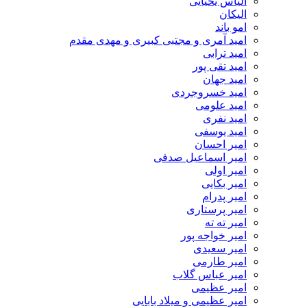
الیاس یحیایی
الیکان
امو باند
امید آمری و مجتبی کبیری و مهدى مقدم
امید ترابی
امید تقی پور
امید جهان
امید خسروجردی
امید علومی
امید نفری
امید یوسفی
امیر احسان
امیر اسماعیل صدفی
امیر اولی
امیر بکایی
امیر پدرام
امیر پرستاری
امیر ته ته
امیر خواجه پور
امیر سعیدی
امیر طارمی
امیر عباس گلاب
امیر عظیمی
امیر عظیمی و میلاد بابایی