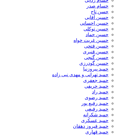
حسام ردایی
حسام صدر
حسن تاج
حسین آقایی
حسین احسانی
حسین توکلی
حسین حماد
حسین غربت خواه
حسین فتحی
حسین قنبری
حسین گنجی
حسین گودرزی
حمید پیروزنیا
حمید تهرانی و مهدی نبی زاده
حمید جعفری
حمید حریفی
حمید راد
حمید رضوی
حمید رفیع پور
حمید رفیعی
حمید شکرانه
حمید عسکری
حمید فیروز دهقان
حمید قهاری