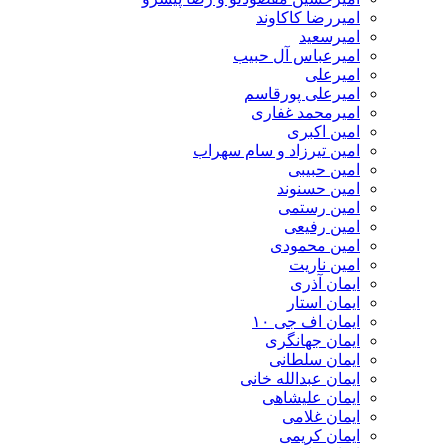
امیررضا کاکاوند
امیرسعید
امیرعباس آل حبیب
امیرعلی
امیرعلی پورقاسم
امیرمحمد غفاری
امین اکبری
امین تیرزاد و سام سهراب
امین حبیبی
امین حسنوند
امین رستمی
امین رفیعی
امین محمودی
امین ناریت
ایمان آذری
ایمان استار
ایمان اف جی ۱۰
ایمان جهانگری
ایمان سلطانی
ایمان عبدالله خانی
ایمان علیشاهی
ایمان غلامی
ایمان کریمی