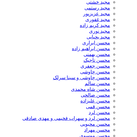
مجید خشتی
مجید رستمی
مجید عزیزپور
مجید غفوری
مجید کریم زاده
مجید نوری
مجید یحیایی
محسن ابراری
محسن ابراهیم زاده
محسن بهمنی
محسن تاجیک
محسن جعفری
محسن چاوشی
محسن چاوشی و سینا سرلک
محسن سالم
محسن شاه محمدی
محسن صالحی
محسن علیزاده
محسن قمی
محسن لرد
محسن لرد و سهراب فخیمی و مهدی صادقی
محسن محبوبی
محسن مهراد
محسن موسوی