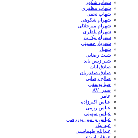
شهاب شکور
شهاب مظفری
شهاب نجفی
شهرام شکوهی
شهرام میرجلالی
شهرام ناظری
شهرام نیک یار
شهریار حسینی
شهیاد
شیث رضایی
شیرازیس باند
صادق آبان
صادق صفدریان
صالح رضایی
صبا یوسفی
صدرا AV
عامر
عباس اکبرزاده
عباس رزمی
عباس سهیلی
عباس و امین پوررضی
عبد نیک
عبدالله طهماسبی‎
عرفان اسدی