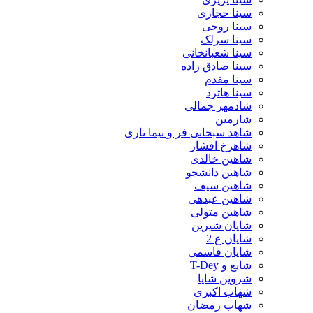
سینا حجازی
سینا روحی
سینا سرلک
سینا شعبانخانی
سینا صادق زاده
سینا مقدم
سینا هاترد
شادمهر جمالی
شارمین
شاهد سبحانی فر و نیما تاری
شاهرخ افشار
شاهین خالدی
شاهین دانشجو
شاهین سیف
شاهین عبدهی
شاهین متولی
شایان شیرین
شایان ع 2
شایان قاسمی
شایع و T-Dey
شروین شایا
شهاب اکبری
شهاب رمضان