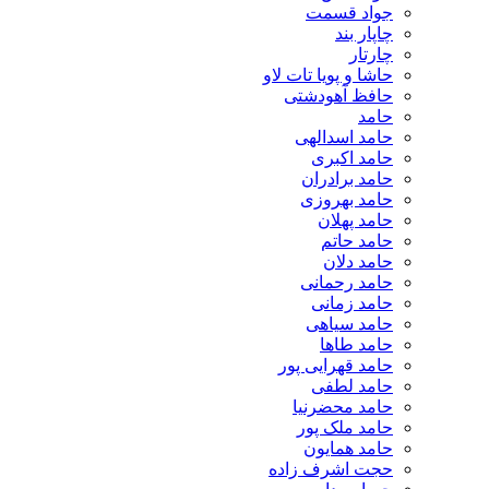
جواد قسمت
چاپار بند
چارتار
حاشا و پویا تات لاو
حافظ آهودشتی
حامد
حامد اسدالهی
حامد اکبری
حامد برادران
حامد بهروزی
حامد پهلان
حامد حاتم
حامد دلان
حامد رحمانی
حامد زمانی
حامد سیاهی
حامد طاها
حامد قهرایی پور
حامد لطفی
حامد محضرنیا
حامد ملک پور
حامد همایون
حجت اشرف زاده