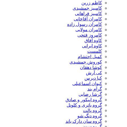
کاظم زرین
کامبیز جمشیدی
کامبیز فراهانی
کامران آقاخانی
کامران رسول زاده
کامران مولایی
کامروز فتحی
کاوه آفاق
کاوه ایرانی
کلمست
کمیل احتشام
کوروش جمشیدی
کوشا دهقان
کی آرش
کیا دپرس
کیوان اسماعیلی
گرام بند
گرشا رضایی
گروه اپیکور و صادق
گروه باتری و کلونل
گروه پالت
گروه دنگ شو
گروه سان دارک باند
گروه سون