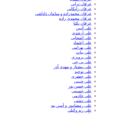
عرفان ترابی
عرفان زلیکانی
عرفان محمدزاده و سامان داداشی
عرفان محمدی زاده
عرفان یکتا
علی آتبین
علی ارشدی
علی اصحابی
علی اعتماد
علی بهرامی
علی بیات
علی پرویزی
علی پی جی
علی پیشتاز و مهدی آذر
علی توحید
علی جعفری
علی حبیبی
علی حسن پور
علی حسینی
علی خادمی
علی دشتی
علی رمضانپور و آمین بند
علی زند وکیلی