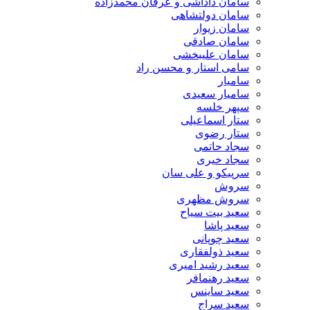
سامان داداشی و عرفان محمدزاده
سامان دولتشاهی
سامان زیوار
سامان صادقی
سامان علیبخشی
سامی استار و محسن راد
سامیار
سامیار سعیدی
سپهر خلسه
ستار اسماعیلی
ستار رضوی
سجاد حاتمی
سجاد خیری
سرپیکو و علی سان
سروش
سروش مظهری
سعید بیت سیاح
سعید پاشا
سعید چوپانی
سعید ذولفقاری
سعید رشید امیری
سعید رهنمافر
سعید ساینس
سعید سراج