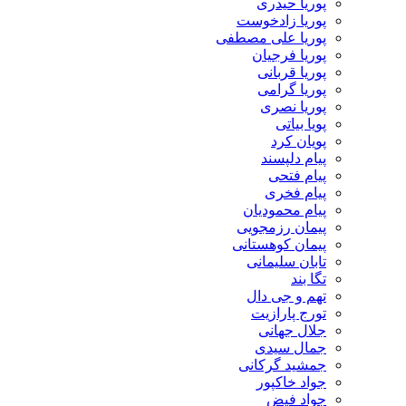
پوریا حیدری
پوریا زادخوست
پوریا علی مصطفی
پوریا فرجیان
پوریا قربانی
پوریا گرامی
پوریا نصری
پویا بیاتی
پویان کرد
پیام دلپسند
پیام فتحی
پیام فخری
پیام محمودیان
پیمان رزمجویی
پیمان کوهستانی
تابان سلیمانی
تگا بند
تهم و جی دال
تورج پارازیت
جلال جهانی
جمال سیدی
جمشید گرکانی
جواد خاکپور
جواد فیض