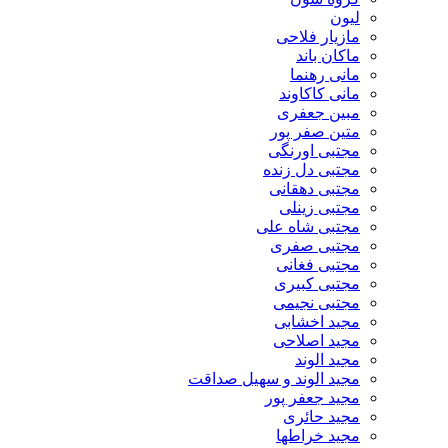
لیون
مازیار فلاحی
ماکان باند
مانی رهنما
مانی کاکاوند
مبین جعفری
متین صفر پور
مجتبی اورنگی
مجتبی دل زنده
مجتبی دهقانی
مجتبی زینلی
مجتبی شاه علی
مجتبی صفری
مجتبی فغانی
مجتبی کبیری
مجتبی نجیمی
مجید اخشابی
مجید اصلاحی
مجید الوند‎
مجید الوند و سهیل صداقت
مجید جعفر پور
مجید حائری
مجید خراطها