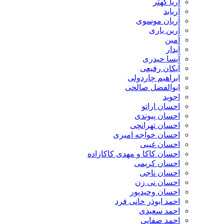
آریا کهتر
آریابد
آریان موسوی
آرین یاری
آمین
آیدار
آیسا حیدری
آیکان رفیعی
ابراهیم چاردولی
ابوالفضل صالحی
اجوید
احسان اراتو
احسان پیوندی
احسان تهرانچی
احسان خواجه امیری
احسان غیبی
احسان کاکا و مهدی کاکازاده
احسان کریمی
احسان ناجی
احسان نی زن
احسان وحیدپور
احمد ابوذر خانی فرد
احمد سعیدی
احمد صفایی