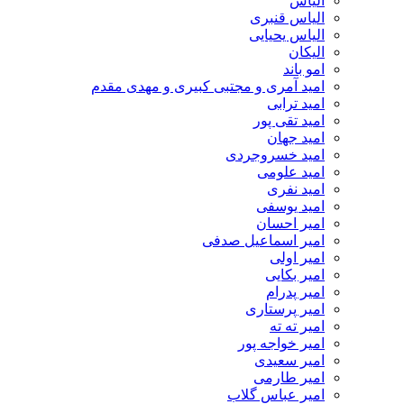
الیاس
الیاس قنبرى
الیاس یحیایی
الیکان
امو باند
امید آمری و مجتبی کبیری و مهدى مقدم
امید ترابی
امید تقی پور
امید جهان
امید خسروجردی
امید علومی
امید نفری
امید یوسفی
امیر احسان
امیر اسماعیل صدفی
امیر اولی
امیر بکایی
امیر پدرام
امیر پرستاری
امیر ته ته
امیر خواجه پور
امیر سعیدی
امیر طارمی
امیر عباس گلاب