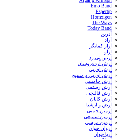
Armaph و Afgar
Emo Band
Espertip
Homxigen
The Ways
Today Band
آدرین
آراد
آراز کمانگر
آراو
آرتین تی زد
آرش آردفروشان
آرش ای پی
آرش ای پی و مسیح
آرش خامسی
آرش رستمی
آرش قالیچی
آرش کایان
​آرض و ارشیا
آرمین حبیبی
آرمین سمیعی
آرمین مرسی
آروان جوان
آریا جوان