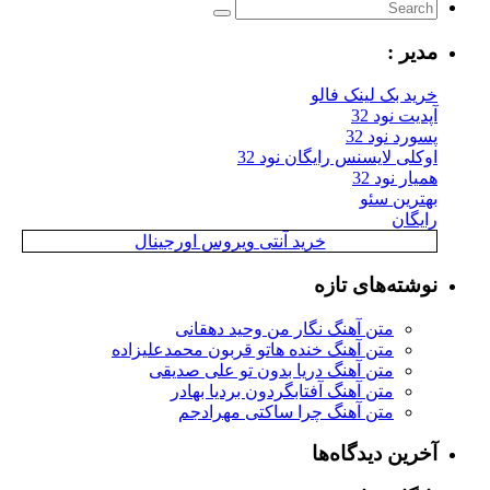
مدیر :
خرید بک لینک فالو
آپدیت نود 32
پسورد نود 32
اوکلی لایسنس رایگان نود 32
همیار نود 32
بهترین سئو
رایگان
خرید آنتی ویروس اورجینال
نوشته‌های تازه
متن آهنگ نگار من وحید دهقانی
متن آهنگ خنده هاتو قربون محمدعلیزاده
متن آهنگ دریا بدون تو علی صدیقی
متن آهنگ آفتابگردون بردیا بهادر
متن آهنگ چرا ساکتی مهرادجم
آخرین دیدگاه‌ها