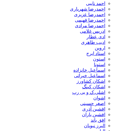
احمد نایبی
احمدرضا شهریاری
احمدرضا عزیزی
احمدرضا فهیمی
احمدرضا مرادی
ادریس غلامی
ادی عطار
ادیب طاهری
اروین
استاد ایرج
استون
استونا
اسماعیل خانزاده
اسماعیل خیراتی
اشکان کشاورز
اشکان کینگ
اشلی.ک و بی رپ
اشوان
اصغر حسینی
افشین آذری
افشین باران
افق باند
البرز نبویان