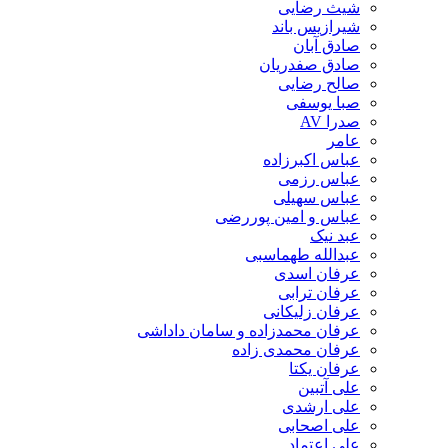
شیث رضایی
شیرازیس باند
صادق آبان
صادق صفدریان
صالح رضایی
صبا یوسفی
صدرا AV
عامر
عباس اکبرزاده
عباس رزمی
عباس سهیلی
عباس و امین پوررضی
عبد نیک
عبدالله طهماسبی‎
عرفان اسدی
عرفان ترابی
عرفان زلیکانی
عرفان محمدزاده و سامان داداشی
عرفان محمدی زاده
عرفان یکتا
علی آتبین
علی ارشدی
علی اصحابی
علی اعتماد