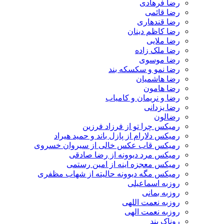
رضا فرهادی
رضا قائمی
رضا قندهاری
رضا کاظم دینان
رضا ملایی
رضا ملک زاده
رضا موسوی
رضا نمو و سکسکه بند
رضا هاشمیان
رضا هامون
رضا و نریمان و کامیاب
رضا یزدانی
رضالون
رمیکس چرا تو از فرزاد فرزین
رمیکس دلارام از پازل باند و حمید هیراد
رمیکس قاب عکس خالی از سیروان خسروی
رمیکس مرد دیوونه از رضا صادقی
رمیکس معجزه اینه از امین رستمی
رمیکس مگه دیوونه حالیته از شهاب مظفری
روزبه اسماعیلی
روزبه بمانی
روزبه نعمت اللهی
روزبه نعمت الهی
روناک بند