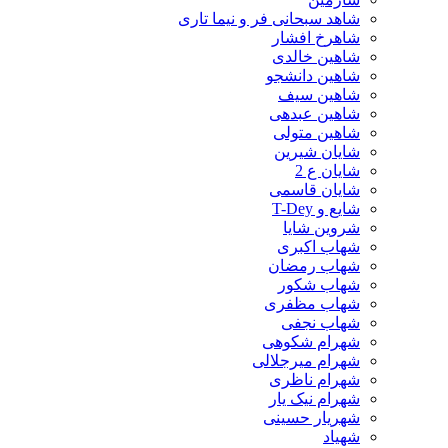
شاهد سبحانی فر و نیما تاری
شاهرخ افشار
شاهین خالدی
شاهین دانشجو
شاهین سیف
شاهین عبدهی
شاهین متولی
شایان شیرین
شایان ع 2
شایان قاسمی
شایع و T-Dey
شروین شایا
شهاب اکبری
شهاب رمضان
شهاب شکور
شهاب مظفری
شهاب نجفی
شهرام شکوهی
شهرام میرجلالی
شهرام ناظری
شهرام نیک یار
شهریار حسینی
شهیاد