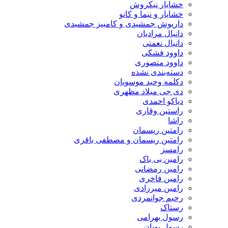
خشایار نیکروش
خشایار و نیما و کانو
داریوش جمشیدی و کامبیز جمشیدی
دانیال مرادیان
دانیال نعمتی
داوود فشکی
داوود منصوری
دسته‌بندی نشده
دکلمه وحید موسویان
دی جی میلاد مظهری
دیاکو احمدی
راستین وقاری
راشا
رامتین ریسمان
رامتین ریسمان و مصطفی باقری
رامسز
رامین بی باک
رامین رمضانی
رامین فاخری
رامین میرزادی
رحیم جوانمردی
رستاک
رسول بهرامی
رسول پویان