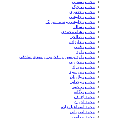
محسن بهمنی
محسن تاجیک
محسن جعفری
محسن چاوشی
محسن چاوشی و سینا سرلک
محسن سالم
محسن شاه محمدی
محسن صالحی
محسن علیزاده
محسن قمی
محسن لرد
محسن لرد و سهراب فخیمی و مهدی صادقی
محسن محبوبی
محسن مهراد
محسن موسوی
محسن والهیان
محسن وجدانی
محسن یاحقی
محسن یگانه
محمد اچ اف
محمد اخوان
محمد اسماعیل زاده
محمد اصفهانی
محمد بهرامی