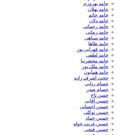
حامد بهروزی
حامد پهلان
حامد حاتم
حامد دلان
حامد رحمانی
حامد زمانی
حامد سیاهی
حامد طاها
حامد قهرایی پور
حامد لطفی
حامد محضرنیا
حامد ملک پور
حامد همایون
حجت اشرف زاده
حسام ردایی
حسام صدر
حسن تاج
حسین آقایی
حسین احسانی
حسین توکلی
حسین حماد
حسین غربت خواه
حسین فتحی