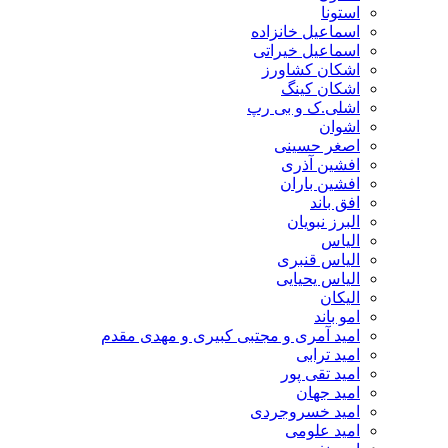
استونا
اسماعیل خانزاده
اسماعیل خیراتی
اشکان کشاورز
اشکان کینگ
اشلی.ک و بی رپ
اشوان
اصغر حسینی
افشین آذری
افشین باران
افق باند
البرز نبویان
الیاس
الیاس قنبرى
الیاس یحیایی
الیکان
امو باند
امید آمری و مجتبی کبیری و مهدى مقدم
امید ترابی
امید تقی پور
امید جهان
امید خسروجردی
امید علومی