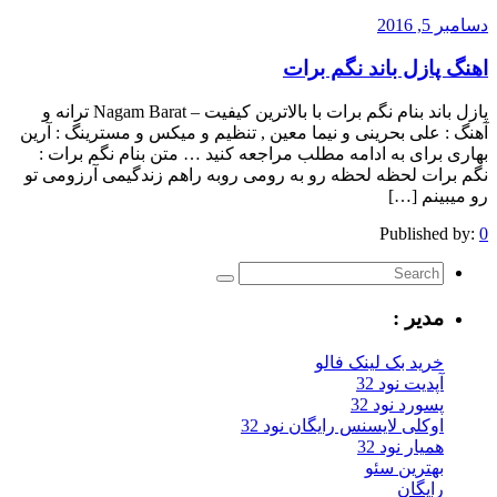
دسامبر 5, 2016
اهنگ پازل باند نگم برات
پازل باند بنام نگم برات با بالاترین کیفیت – Nagam Barat ترانه و
آهنگ : علی بحرینی و نیما معین , تنظیم و میکس و مسترینگ : آرین
بهاری برای به ادامه مطلب مراجعه کنید … متن بنام نگم برات :
نگم برات لحظه لحظه رو به رومی روبه راهم زندگیمی آرزومی تو
رو میبینم […]
Published by:
0
مدیر :
خرید بک لینک فالو
آپدیت نود 32
پسورد نود 32
اوکلی لایسنس رایگان نود 32
همیار نود 32
بهترین سئو
رایگان