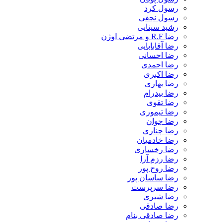
رسول کرد
رسول نجفی
رشید سینایی
رضا R.F و مرتضی اوژن
رضا آقابابایی
رضا احسانی
رضا احمدی
رضا اکبری
رضا بهاری
رضا بیدرام
رضا تقوی
رضا تیموری
رضا جوان
رضا چناری
رضا خادمیان
رضا رخساری
رضا رزم آرا
رضا روح پور
رضا ساسان پور
رضا سرپرست
رضا شیری
رضا صادقی
رضا صادقی بنام