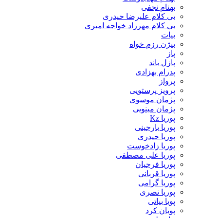
بهنام نجفی
بی کلام علیرضا حیدری
بی کلام مهرزاد خواجه امیری
بیات
بیژن رزم خواه
پاز
پازل باند
پدرام بهزادی
پرواز
پرویز پرستویی
پژمان موسوی
پژمان مینویی
پوریا Kz
پوریا بارجینی
پوریا حیدری
پوریا زادخوست
پوریا علی مصطفی
پوریا فرجیان
پوریا قربانی
پوریا گرامی
پوریا نصری
پویا بیاتی
پویان کرد