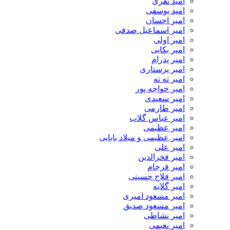
امید نفری
امید یوسفی
امیر احسان
امیر اسماعیل صدفی
امیر اولی
امیر بکایی
امیر پدرام
امیر پرستاری
امیر ته ته
امیر خواجه پور
امیر سعیدی
امیر طارمی
امیر عباس گلاب
امیر عظیمی
امیر عظیمی و میلاد بابایی
امیر علی
امیر فخرالدین
امیر فرجام
امیر فلاح حسینی
امیر گلایه
امیر مسعود امیری
امیر مسعود صدیق
امیر نشاطی
امیر نعیمی