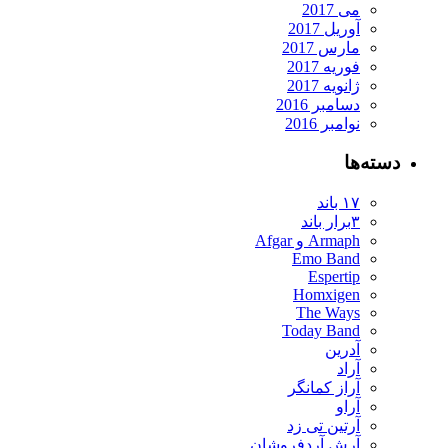
می 2017
آوریل 2017
مارس 2017
فوریه 2017
ژانویه 2017
دسامبر 2016
نوامبر 2016
دسته‌ها
۱۷ باند
۳برار باند
Armaph و Afgar
Emo Band
Espertip
Homxigen
The Ways
Today Band
آدرین
آراد
آراز کمانگر
آراو
آرتین تی زد
آرش آردفروشان