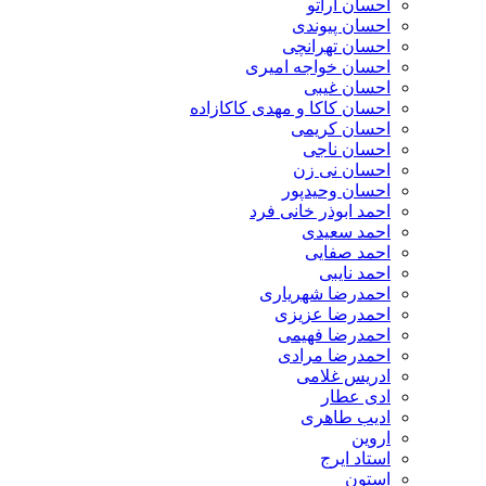
احسان اراتو
احسان پیوندی
احسان تهرانچی
احسان خواجه امیری
احسان غیبی
احسان کاکا و مهدی کاکازاده
احسان کریمی
احسان ناجی
احسان نی زن
احسان وحیدپور
احمد ابوذر خانی فرد
احمد سعیدی
احمد صفایی
احمد نایبی
احمدرضا شهریاری
احمدرضا عزیزی
احمدرضا فهیمی
احمدرضا مرادی
ادریس غلامی
ادی عطار
ادیب طاهری
اروین
استاد ایرج
استون