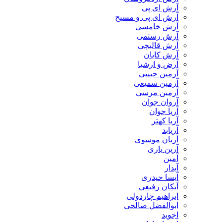
آرش ای پی
آرش ای پی و مسیح
آرش خامسی
آرش رستمی
آرش قالیچی
آرش کایان
​آرض و ارشیا
آرمین حبیبی
آرمین سمیعی
آرمین مرسی
آروان جوان
آریا جوان
آریا کهتر
آریابد
آریان موسوی
آرین یاری
آمین
آیدار
آیسا حیدری
آیکان رفیعی
ابراهیم چاردولی
ابوالفضل صالحی
اجوید