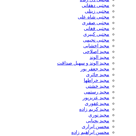
مجتبی دهقانی
مجتبی زینلی
مجتبی شاه علی
مجتبی صفری
مجتبی فغانی
مجتبی کبیری
مجتبی نجیمی
مجید اخشابی
مجید اصلاحی
مجید الوند‎
مجید الوند و سهیل صداقت
مجید جعفر پور
مجید حائری
مجید خراطها
مجید خشتی
مجید رستمی
مجید عزیزپور
مجید غفوری
مجید کریم زاده
مجید نوری
مجید یحیایی
محسن ابراری
محسن ابراهیم زاده