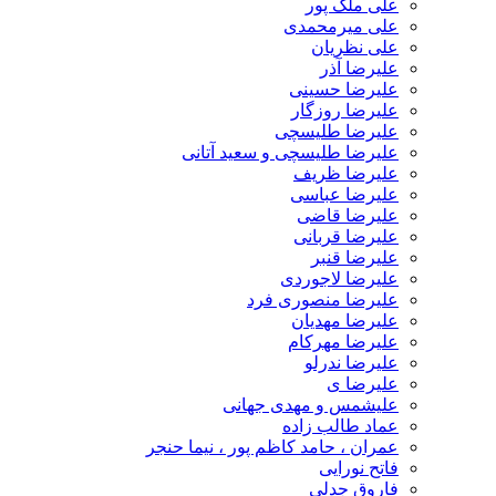
علی ملک پور
علی میرمحمدی
علی نظریان
علیرضا آذر
علیرضا حسینی
علیرضا روزگار
علیرضا طلیسچی
علیرضا طلیسچی و سعید آتانی
علیرضا ظریف
علیرضا عباسی
علیرضا قاضی
علیرضا قربانی
علیرضا قنبر
علیرضا لاجوردی
علیرضا منصوری فرد
علیرضا مهدیان
علیرضا مهرکام
علیرضا ندرلو
علیرضا ی
علیشمس و مهدی جهانی
عماد طالب زاده
عمران ، حامد کاظم پور ، نیما حنجر
فاتح نورایی
فاروق جدلی