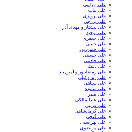
علی بهرامی
علی بیات
علی پرویزی
علی پی جی
علی پیشتاز و مهدی آذر
علی توحید
علی جعفری
علی حبیبی
علی حسن پور
علی حسینی
علی خادمی
علی دشتی
علی رمضانپور و آمین بند
علی زند وکیلی
علی سپاهی
علی ستوده
علی صدر
علی عبدالمالکی
علی قریبی
علی کرمانشاهی
علی گنجی
علی لهراسبی
علی مرتضوی