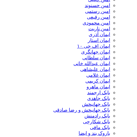
امین حسنوند
امین رستمی
امین رفیعی
امین محمودی
امین ناریت
ایمان آذری
ایمان استار
ایمان اف جی ۱۰
ایمان جهانگری
ایمان سلطانی
ایمان عبدالله خانی
ایمان علیشاهی
ایمان غلامی
ایمان کریمی
ایمان ماهرو
بابک ارجمند
بابک جاهدی
بابک جهانبخش
بابک جهانبخش و رضا صادقی
بابک رادمنش
بابک شکارچی
بابک مافی
باروک بند و ایضا