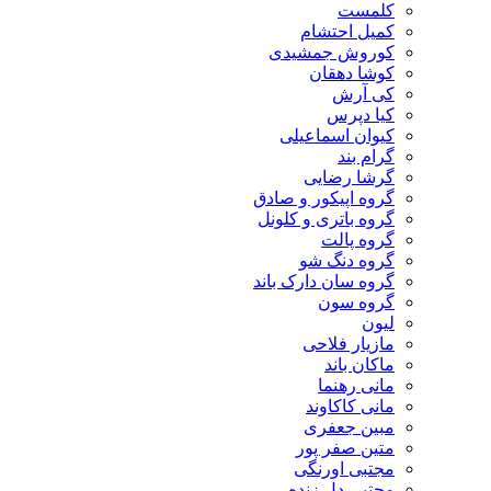
کلمست
کمیل احتشام
کوروش جمشیدی
کوشا دهقان
کی آرش
کیا دپرس
کیوان اسماعیلی
گرام بند
گرشا رضایی
گروه اپیکور و صادق
گروه باتری و کلونل
گروه پالت
گروه دنگ شو
گروه سان دارک باند
گروه سون
لیون
مازیار فلاحی
ماکان باند
مانی رهنما
مانی کاکاوند
مبین جعفری
متین صفر پور
مجتبی اورنگی
مجتبی دل زنده