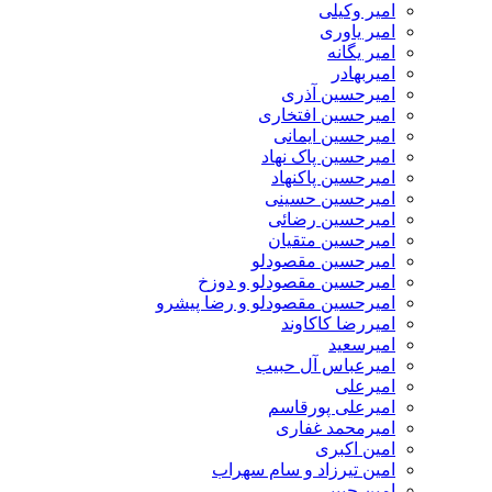
امیر وکیلی
امیر یاوری
امیر یگانه
امیربهادر
امیرحسین آذری
امیرحسین افتخاری
امیرحسین ایمانی
امیرحسین پاک نهاد
امیرحسین پاکنهاد
امیرحسین حسینی
امیرحسین رضائی
امیرحسین متقیان
امیرحسین مقصودلو
امیرحسین مقصودلو و دوزخ
امیرحسین مقصودلو و رضا پیشرو
امیررضا کاکاوند
امیرسعید
امیرعباس آل حبیب
امیرعلی
امیرعلی پورقاسم
امیرمحمد غفاری
امین اکبری
امین تیرزاد و سام سهراب
امین حبیبی