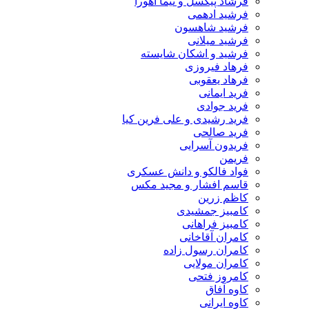
فرشاد پیکسل و نیما اهورا
فرشید ادهمی
فرشید شاهسون
فرشید میلانی
فرشید و اشکان شایسته
فرهاد فیروزی
فرهاد یعقوبی
فرید ایمانی
فرید جوادی
فرید رشیدی و علی فرین کیا
فرید صالحی
فریدون آسرایی
فریمن
فواد فالکو و دانش عسکری
قاسم افشار و مجید مکس
کاظم زرین
کامبیز جمشیدی
کامبیز فراهانی
کامران آقاخانی
کامران رسول زاده
کامران مولایی
کامروز فتحی
کاوه آفاق
کاوه ایرانی