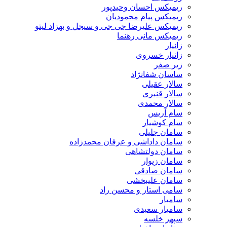
ریمیکس احسان وحیدپور
ریمیکس پیام محمودیان
ریمیکس علیرضا جی جی و سیجل و بهزاد لیتو
ریمیکس مانی رهنما
زانیار
زانیار خسروی
زیر صفر
ساسان شفانژاد
سالار عقیلی
سالار قنبری
سالار محمدی
سام آریس
سام کوشیار
سامان جلیلی
سامان داداشی و عرفان محمدزاده
سامان دولتشاهی
سامان زیوار
سامان صادقی
سامان علیبخشی
سامی استار و محسن راد
سامیار
سامیار سعیدی
سپهر خلسه