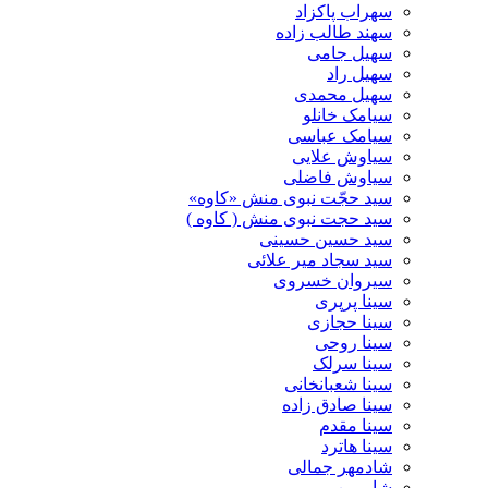
سهراب پاکزاد
سهند طالب زاده
سهیل جامی
سهیل راد
سهیل محمدی
سیامک خانلو
سیامک عباسی
سیاوش علایی
سیاوش فاضلی
سید حجّت نبوی منش «کاوه»
سید حجت نبوی منش ( کاوه )
سید حسین حسینى
سید سجاد میر علائی
سیروان خسروی
سینا پرپری
سینا حجازی
سینا روحی
سینا سرلک
سینا شعبانخانی
سینا صادق زاده
سینا مقدم
سینا هاترد
شادمهر جمالی
شارمین