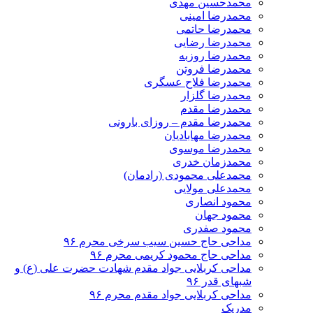
محمدحسین مهدی
محمدرضا امینی
محمدرضا حاتمی
محمدرضا رضایی
محمدرضا روزبه
محمدرضا فروتن
محمدرضا فلاح عسگری
محمدرضا گلزار
محمدرضا مقدم
محمدرضا مقدم – روزای بارونی
محمدرضا مهابادیان
محمدرضا موسوی
محمدزمان خدری
محمدعلی محمودی (رادمان)
محمدعلی مولایی
محمود انصاری
محمود جهان
محمود صفدری
مداحی حاج حسین سیب سرخی محرم ۹۶
مداحی حاج محمود کریمی محرم ۹۶
مداحی کربلایی جواد مقدم شهادت حضرت علی (ع) و
شبهای قدر ۹۶
مداحی کربلایی جواد مقدم محرم ۹۶
مدریک