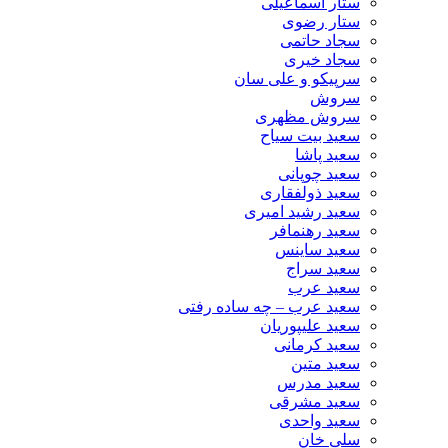
ستار اسماعیلی
ستار رضوی
سجاد حاتمی
سجاد خیری
سرپیکو و علی سان
سروش
سروش مظهری
سعید بیت سیاح
سعید پاشا
سعید چوپانی
سعید ذولفقاری
سعید رشید امیری
سعید رهنمافر
سعید ساینس
سعید سراج
سعید عرب
سعید عرب – چه ساده رفتی
سعید علیپوریان
سعید کرمانی
سعید متین
سعید مدرس
سعید مشرقی
سعید واحدی
سلی خان