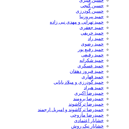
حسین قنبری
حسین گنجی
حسین گودرزی
حمید پیروزنیا
حمید تهرانی و مهدی نبی زاده
حمید جعفری
حمید حریفی
حمید راد
حمید رضوی
حمید رفیع پور
حمید رفیعی
حمید شکرانه
حمید عسکری
حمید فیروز دهقان
حمید قهاری
حمید گودرزی و میلاد بابایی
حمید هیراد
حمیدرضا اکبری
حمیدرضا برومند
حمیدرضا ترکاشوند
حمیدرضا ترکاشوند و امیریل ارجمند
حمیدرضا مازوچی
خشایار اعتمادی
خشایار نیک روش