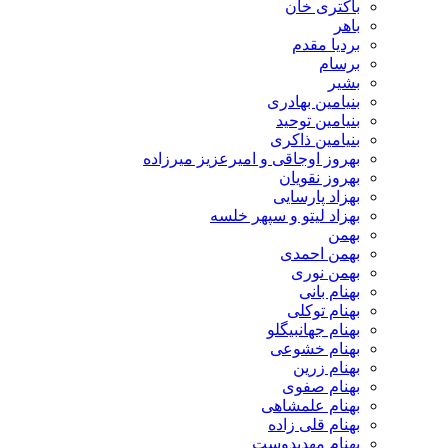
باکتری خان
باهر
بردیا مقدم
برسام
بشیر
بنیامین بهادری
بنیامین توحید
بنیامین ذاکری
بهروز اوجاقی و امیرعزیز میرزاده
بهروز نقویان
بهزاد پارسایی
بهزاد لیتو و سپهر خلسه
بهمن
بهمن احمدی
بهمن نوری
بهنام بانی
بهنام توکلی
بهنام جهانبیگلو
بهنام خشوعی
بهنام زرین
بهنام صفوی
بهنام علمشاهی
بهنام قلی زاده
بهنام مهدیدوست