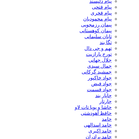
پیام دلپسند
پیام فتحی
پیام فخری
پیام محمودیان
پیمان رزمجویی
پیمان کوهستانی
تابان سلیمانی
تگا بند
تهم و جی دال
تورج پارازیت
جلال جهانی
جمال سیدی
جمشید گرکانی
جواد خاکپور
جواد فیض
جواد قسمت
چاپار بند
چارتار
حاشا و پویا تات لاو
حافظ آهودشتی
حامد
حامد اسدالهی
حامد اکبری
حامد برادران