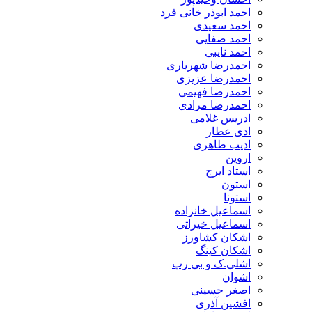
احمد ابوذر خانی فرد
احمد سعیدی
احمد صفایی
احمد نایبی
احمدرضا شهریاری
احمدرضا عزیزی
احمدرضا فهیمی
احمدرضا مرادی
ادریس غلامی
ادی عطار
ادیب طاهری
اروین
استاد ایرج
استون
استونا
اسماعیل خانزاده
اسماعیل خیراتی
اشکان کشاورز
اشکان کینگ
اشلی.ک و بی رپ
اشوان
اصغر حسینی
افشین آذری