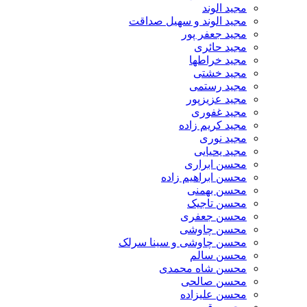
مجید الوند‎
مجید الوند و سهیل صداقت
مجید جعفر پور
مجید حائری
مجید خراطها
مجید خشتی
مجید رستمی
مجید عزیزپور
مجید غفوری
مجید کریم زاده
مجید نوری
مجید یحیایی
محسن ابراری
محسن ابراهیم زاده
محسن بهمنی
محسن تاجیک
محسن جعفری
محسن چاوشی
محسن چاوشی و سینا سرلک
محسن سالم
محسن شاه محمدی
محسن صالحی
محسن علیزاده