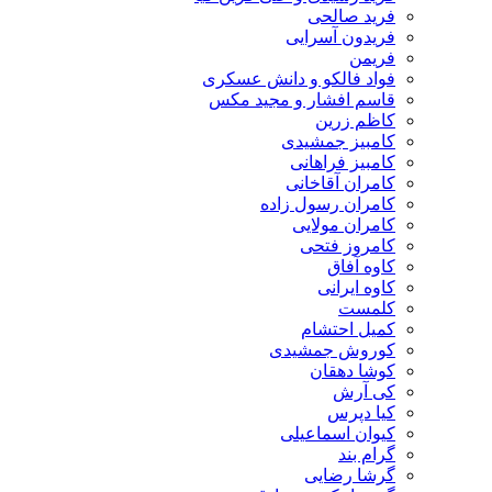
فرید صالحی
فریدون آسرایی
فریمن
فواد فالکو و دانش عسکری
قاسم افشار و مجید مکس
کاظم زرین
کامبیز جمشیدی
کامبیز فراهانی
کامران آقاخانی
کامران رسول زاده
کامران مولایی
کامروز فتحی
کاوه آفاق
کاوه ایرانی
کلمست
کمیل احتشام
کوروش جمشیدی
کوشا دهقان
کی آرش
کیا دپرس
کیوان اسماعیلی
گرام بند
گرشا رضایی