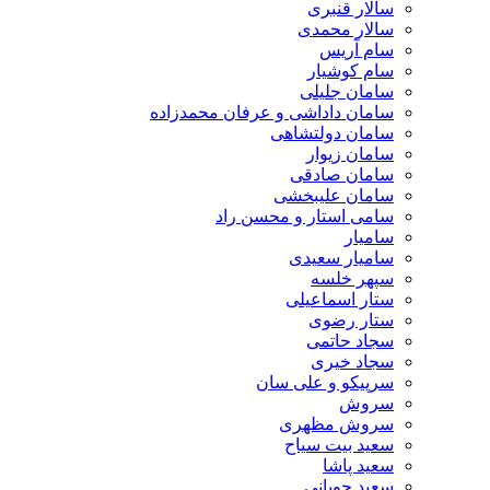
سالار قنبری
سالار محمدی
سام آریس
سام کوشیار
سامان جلیلی
سامان داداشی و عرفان محمدزاده
سامان دولتشاهی
سامان زیوار
سامان صادقی
سامان علیبخشی
سامی استار و محسن راد
سامیار
سامیار سعیدی
سپهر خلسه
ستار اسماعیلی
ستار رضوی
سجاد حاتمی
سجاد خیری
سرپیکو و علی سان
سروش
سروش مظهری
سعید بیت سیاح
سعید پاشا
سعید چوپانی