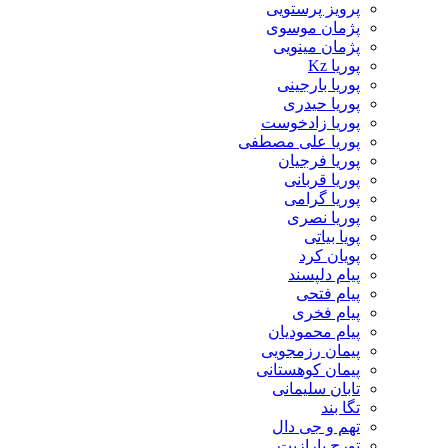
پرویز پرستویی
پژمان موسوی
پژمان مینویی
پوریا Kz
پوریا بارجینی
پوریا حیدری
پوریا زادخوست
پوریا علی مصطفی
پوریا فرجیان
پوریا قربانی
پوریا گرامی
پوریا نصری
پویا بیاتی
پویان کرد
پیام دلپسند
پیام فتحی
پیام فخری
پیام محمودیان
پیمان رزمجویی
پیمان کوهستانی
تابان سلیمانی
تگا بند
تهم و جی دال
تورج پارازیت