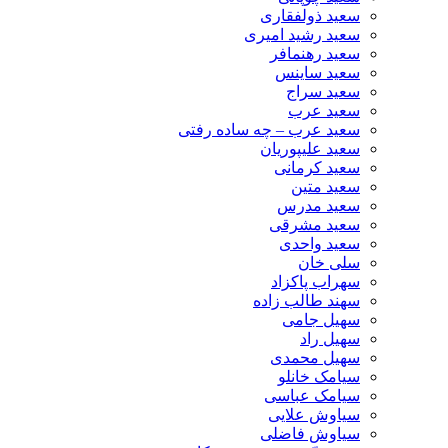
سعید ذولفقاری
سعید رشید امیری
سعید رهنمافر
سعید ساینس
سعید سراج
سعید عرب
سعید عرب – چه ساده رفتی
سعید علیپوریان
سعید کرمانی
سعید متین
سعید مدرس
سعید مشرقی
سعید واحدی
سلی خان
سهراب پاکزاد
سهند طالب زاده
سهیل جامی
سهیل راد
سهیل محمدی
سیامک خانلو
سیامک عباسی
سیاوش علایی
سیاوش فاضلی