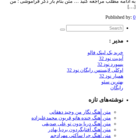
به ادامه مطلب مراجعه کنید … متن بنام بار دگر فراموشی : من
[…]
Published by:
0
مدیر :
خرید بک لینک فالو
آپدیت نود 32
پسورد نود 32
اوکلی لایسنس رایگان نود 32
همیار نود 32
بهترین سئو
رایگان
نوشته‌های تازه
متن آهنگ نگار من وحید دهقانی
متن آهنگ خنده هاتو قربون محمدعلیزاده
متن آهنگ دریا بدون تو علی صدیقی
متن آهنگ آفتابگردون بردیا بهادر
متن آهنگ چرا ساکتی مهرادجم