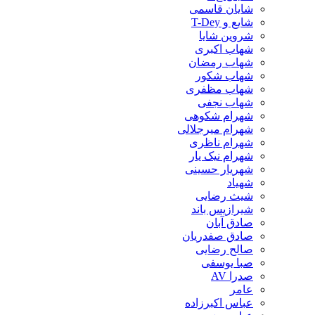
شایان قاسمی
شایع و T-Dey
شروین شایا
شهاب اکبری
شهاب رمضان
شهاب شکور
شهاب مظفری
شهاب نجفی
شهرام شکوهی
شهرام میرجلالی
شهرام ناظری
شهرام نیک یار
شهریار حسینی
شهیاد
شیث رضایی
شیرازیس باند
صادق آبان
صادق صفدریان
صالح رضایی
صبا یوسفی
صدرا AV
عامر
عباس اکبرزاده