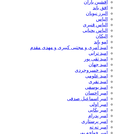
افشین باران
افق باند
البرز نبویان
الیاس
الیاس قنبرى
الیاس یحیایی
الیکان
امو باند
امید آمری و مجتبی کبیری و مهدى مقدم
امید ترابی
امید تقی پور
امید جهان
امید خسروجردی
امید علومی
امید نفری
امید یوسفی
امیر احسان
امیر اسماعیل صدفی
امیر اولی
امیر بکایی
امیر پدرام
امیر پرستاری
امیر ته ته
امیر خواجه پور