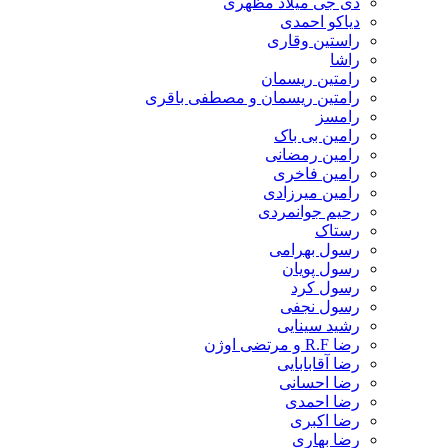
دی جی میلاد مظهری
دیاکو احمدی
راستین وقاری
راشا
رامتین ریسمان
رامتین ریسمان و مصطفی باقری
رامسز
رامین بی باک
رامین رمضانی
رامین فاخری
رامین میرزادی
رحیم جوانمردی
رستاک
رسول بهرامی
رسول پویان
رسول کرد
رسول نجفی
رشید سینایی
رضا R.F و مرتضی اوژن
رضا آقابابایی
رضا احسانی
رضا احمدی
رضا اکبری
رضا بهاری