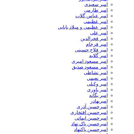
امیر سعیدی
امیر طارمی
امیر عباس گلاب
امیر عظیمی
امیر عظیمی و میلاد بابایی
امیر علی
امیر فخرالدین
امیر فرجام
امیر فلاح حسینی
امیر گلایه
امیر مسعود امیری
امیر مسعود صدیق
امیر نشاطی
امیر نعیمی
امیر وکیلی
امیر یاوری
امیر یگانه
امیربهادر
امیرحسین آذری
امیرحسین افتخاری
امیرحسین ایمانی
امیرحسین پاک نهاد
امیرحسین پاکنهاد