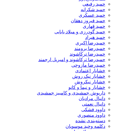
حمید رفیعی
حمید شکرانه
حمید عسکری
حمید فیروز دهقان
حمید قهاری
حمید گودرزی و میلاد بابایی
حمید هیراد
حمیدرضا اکبری
حمیدرضا برومند
حمیدرضا ترکاشوند
حمیدرضا ترکاشوند و امیریل ارجمند
حمیدرضا مازوچی
خشایار اعتمادی
خشایار نیک روش
خشایار نیکروش
خشایار و نیما و کانو
داریوش جمشیدی و کامبیز جمشیدی
دانیال مرادیان
دانیال نعمتی
داوود فشکی
داوود منصوری
دسته‌بندی نشده
دکلمه وحید موسویان