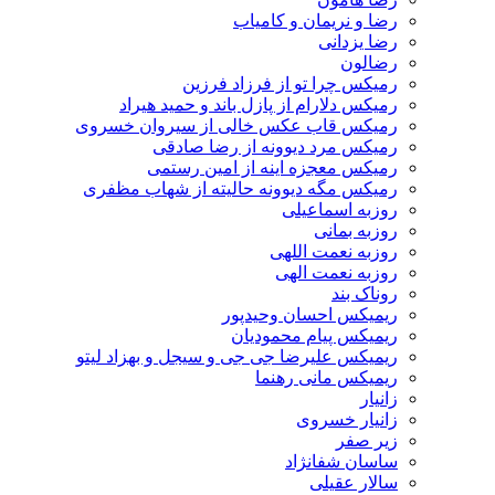
رضا و نریمان و کامیاب
رضا یزدانی
رضالون
رمیکس چرا تو از فرزاد فرزین
رمیکس دلارام از پازل باند و حمید هیراد
رمیکس قاب عکس خالی از سیروان خسروی
رمیکس مرد دیوونه از رضا صادقی
رمیکس معجزه اینه از امین رستمی
رمیکس مگه دیوونه حالیته از شهاب مظفری
روزبه اسماعیلی
روزبه بمانی
روزبه نعمت اللهی
روزبه نعمت الهی
روناک بند
ریمیکس احسان وحیدپور
ریمیکس پیام محمودیان
ریمیکس علیرضا جی جی و سیجل و بهزاد لیتو
ریمیکس مانی رهنما
زانیار
زانیار خسروی
زیر صفر
ساسان شفانژاد
سالار عقیلی