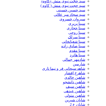
سید حجّت نبوی منش «کاوه»
سید حجت نبوی منش ( کاوه )
سید حسین حسینى
سید سجاد میر علائی
سیروان خسروی
سینا پرپری
سینا حجازی
سینا روحی
سینا سرلک
سینا شعبانخانی
سینا صادق زاده
سینا مقدم
سینا هاترد
شادمهر جمالی
شارمین
شاهد سبحانی فر و نیما تاری
شاهرخ افشار
شاهین خالدی
شاهین دانشجو
شاهین سیف
شاهین عبدهی
شاهین متولی
شایان شیرین
شایان ع 2