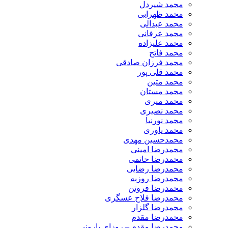
​محمد شیردل
محمد ظهرابی
محمد عبدالی
محمد عرفانی
محمد علیزاده
محمد فاتح
محمد فرزان صادقی
محمد قلی پور
محمد متین
محمد مستان
محمد میری
محمد نصیری
محمد نورنیا
محمد یاوری
محمدحسین مهدی
محمدرضا امینی
محمدرضا حاتمی
محمدرضا رضایی
محمدرضا روزبه
محمدرضا فروتن
محمدرضا فلاح عسگری
محمدرضا گلزار
محمدرضا مقدم
محمدرضا مقدم – روزای بارونی