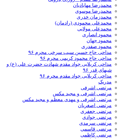
محمدرضا مهابادیان
محمدرضا موسوی
محمدزمان خدری
محمدعلی محمودی (رادمان)
محمدعلی مولایی
محمود انصاری
محمود جهان
محمود صفدری
مداحی حاج حسین سیب سرخی محرم ۹۶
مداحی حاج محمود کریمی محرم ۹۶
مداحی کربلایی جواد مقدم شهادت حضرت علی (ع) و
شبهای قدر ۹۶
مداحی کربلایی جواد مقدم محرم ۹۶
مدریک
مرتضی اشرفی
مرتضی اشرفی و مجید مکس
مرتضی اشرفی و مهدی معظم و مجید مکس
مرتضی اصغریان
مرتضی جعفری
مرتضی جوادی
مرتضی سرمدی
مرتضی قاسمی
مرتضی کاظمی