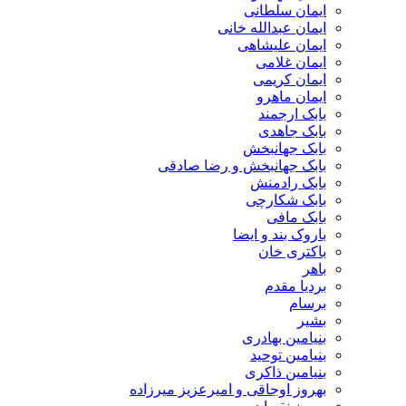
ایمان سلطانی
ایمان عبدالله خانی
ایمان علیشاهی
ایمان غلامی
ایمان کریمی
ایمان ماهرو
بابک ارجمند
بابک جاهدی
بابک جهانبخش
بابک جهانبخش و رضا صادقی
بابک رادمنش
بابک شکارچی
بابک مافی
باروک بند و ایضا
باکتری خان
باهر
بردیا مقدم
برسام
بشیر
بنیامین بهادری
بنیامین توحید
بنیامین ذاکری
بهروز اوجاقی و امیرعزیز میرزاده