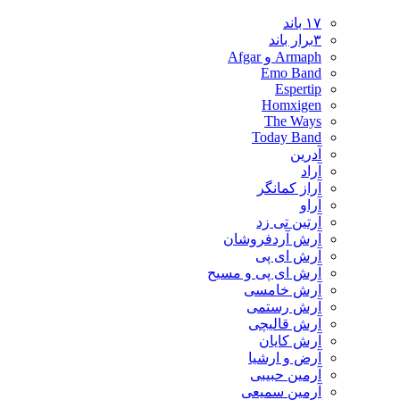
۱۷ باند
۳برار باند
Armaph و Afgar
Emo Band
Espertip
Homxigen
The Ways
Today Band
آدرین
آراد
آراز کمانگر
آراو
آرتین تی زد
آرش آردفروشان
آرش ای پی
آرش ای پی و مسیح
آرش خامسی
آرش رستمی
آرش قالیچی
آرش کایان
​آرض و ارشیا
آرمین حبیبی
آرمین سمیعی