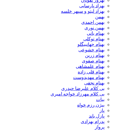
بهروز نقویان
بهزاد پارسایی
بهزاد لیتو و سپهر خلسه
بهمن
بهمن احمدی
بهمن نوری
بهنام بانی
بهنام توکلی
بهنام جهانبیگلو
بهنام خشوعی
بهنام زرین
بهنام صفوی
بهنام علمشاهی
بهنام قلی زاده
بهنام مهدیدوست
بهنام نجفی
بی کلام علیرضا حیدری
بی کلام مهرزاد خواجه امیری
بیات
بیژن رزم خواه
پاز
پازل باند
پدرام بهزادی
پرواز