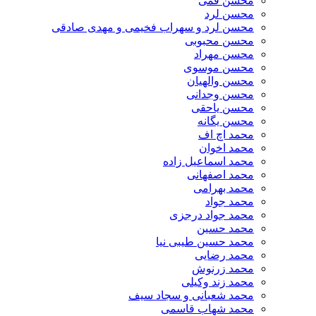
محسن قمی
محسن لرد
محسن لرد و سهراب فخیمی و مهدی صادقی
محسن محبوبی
محسن مهراد
محسن موسوی
محسن والهیان
محسن وجدانی
محسن یاحقی
محسن یگانه
محمد اچ اف
محمد اخوان
محمد اسماعیل زاده
محمد اصفهانی
محمد بهرامی
محمد جواد
محمد جواد درجزی
محمد حسین
محمد حسین طیبی نیا
محمد رضایی
محمد زرنوش
محمد زند وکیلی
محمد شعبانی و سجاد سیف
محمد شهاب قاسمی