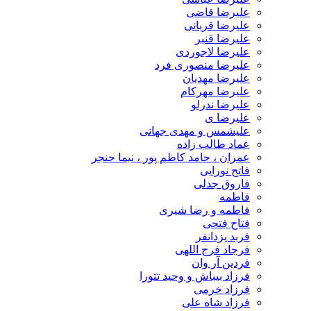
علیرضا قاضی
علیرضا قربانی
علیرضا قنبر
علیرضا لاجوردی
علیرضا منصوری فرد
علیرضا مهدیان
علیرضا مهرکام
علیرضا ندرلو
علیرضا ی
علیشمس و مهدی جهانی
عماد طالب زاده
عمران ، حامد کاظم پور ، نیما حنجر
فاتح نورایی
فاروق جدلی
فاطمه
فاطمه و رضا شیری
فتاح فتحی
فربد یزدانفر
فرجاد فرج اللهی
فردین آر وان
فرزاد بیباش و وحید تتورا
فرزاد خرمی
فرزاد شاه علی