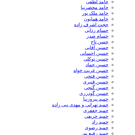
حامد لطفی
حامد محضرنیا
حامد ملک پور
حامد همایون
حجت اشرف زاده
حسام ردایی
حسام صدر
حسن تاج
حسین آقایی
حسین احسانی
حسین توکلی
حسین حماد
حسین غربت خواه
حسین فتحی
حسین قنبری
حسین گنجی
حسین گودرزی
حمید پیروزنیا
حمید تهرانی و مهدی نبی زاده
حمید جعفری
حمید حریفی
حمید راد
حمید رضوی
حمید رفیع پور