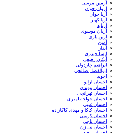
آرمین مرسی
آروان جوان
آریا جوان
آریا کهتر
آریابد
آریان موسوی
آرین یاری
آمین
آیدار
آیسا حیدری
آیکان رفیعی
ابراهیم چاردولی
ابوالفضل صالحی
اجوید
احسان اراتو
احسان پیوندی
احسان تهرانچی
احسان خواجه امیری
احسان غیبی
احسان کاکا و مهدی کاکازاده
احسان کریمی
احسان ناجی
احسان نی زن
احسان وحیدپور