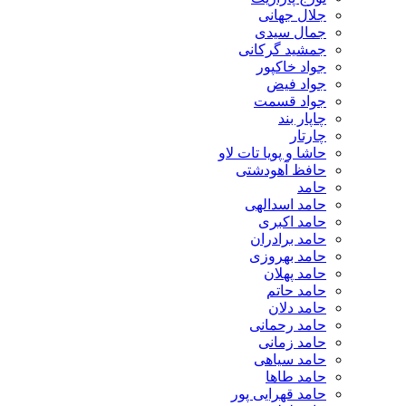
جلال جهانی
جمال سیدی
جمشید گرکانی
جواد خاکپور
جواد فیض
جواد قسمت
چاپار بند
چارتار
حاشا و پویا تات لاو
حافظ آهودشتی
حامد
حامد اسدالهی
حامد اکبری
حامد برادران
حامد بهروزی
حامد پهلان
حامد حاتم
حامد دلان
حامد رحمانی
حامد زمانی
حامد سیاهی
حامد طاها
حامد قهرایی پور