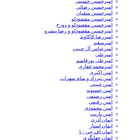
امیرحسین حسینی
امیرحسین رضائی
امیرحسین متقیان
امیرحسین مقصودلو
امیرحسین مقصودلو و دوزخ
امیرحسین مقصودلو و رضا پیشرو
امیررضا کاکاوند
امیرسعید
امیرعباس آل حبیب
امیرعلی
امیرعلی پورقاسم
امیرمحمد غفاری
امین اکبری
امین تیرزاد و سام سهراب
امین حبیبی
امین حسنوند
امین رستمی
امین رفیعی
امین محمودی
امین ناریت
ایمان آذری
ایمان استار
ایمان اف جی ۱۰
ایمان جهانگری