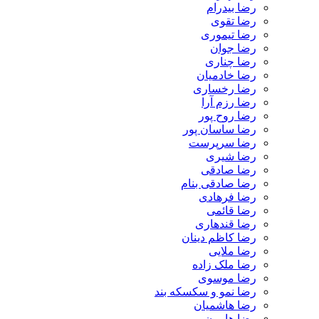
رضا بیدرام
رضا تقوی
رضا تیموری
رضا جوان
رضا چناری
رضا خادمیان
رضا رخساری
رضا رزم آرا
رضا روح پور
رضا ساسان پور
رضا سرپرست
رضا شیری
رضا صادقی
رضا صادقی بنام
رضا فرهادی
رضا قائمی
رضا قندهاری
رضا کاظم دینان
رضا ملایی
رضا ملک زاده
رضا موسوی
رضا نمو و سکسکه بند
رضا هاشمیان
رضا هامون