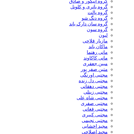
گروه اپیکور و صادق
گروه باتری و کلونل
گروه پالت
گروه دنگ شو
گروه سان دارک باند
گروه سون
لیون
مازیار فلاحی
ماکان باند
مانی رهنما
مانی کاکاوند
مبین جعفری
متین صفر پور
مجتبی اورنگی
مجتبی دل زنده
مجتبی دهقانی
مجتبی زینلی
مجتبی شاه علی
مجتبی صفری
مجتبی فغانی
مجتبی کبیری
مجتبی نجیمی
مجید اخشابی
مجید اصلاحی