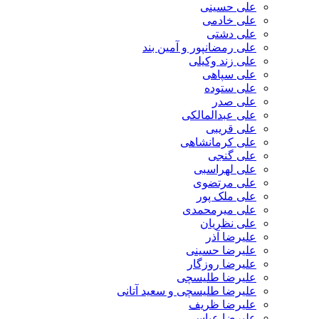
علی حسینی
علی خادمی
علی دشتی
علی رمضانپور و آمین بند
علی زند وکیلی
علی سپاهی
علی ستوده
علی صدر
علی عبدالمالکی
علی قریبی
علی کرمانشاهی
علی گنجی
علی لهراسبی
علی مرتضوی
علی ملک پور
علی میرمحمدی
علی نظریان
علیرضا آذر
علیرضا حسینی
علیرضا روزگار
علیرضا طلیسچی
علیرضا طلیسچی و سعید آتانی
علیرضا ظریف
علیرضا عباسی