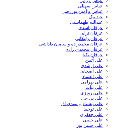
عباس رزمی
عباس سهیلی
عباس و امین پوررضی
عبد نیک
عبدالله طهماسبی‎
عرفان اسدی
عرفان ترابی
عرفان زلیکانی
عرفان محمدزاده و سامان داداشی
عرفان محمدی زاده
عرفان یکتا
علی آتبین
علی ارشدی
علی اصحابی
علی اعتماد
علی بهرامی
علی بیات
علی پرویزی
علی پی جی
علی پیشتاز و مهدی آذر
علی توحید
علی جعفری
علی حبیبی
علی حسن پور