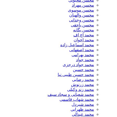
محسن محبوبی
محسن مهراد
محسن موسوی
محسن والهیان
محسن وجدانی
محسن یاحقی
محسن یگانه
محمد اچ اف
محمد اخوان
محمد اسماعیل زاده
محمد اصفهانی
محمد بهرامی
محمد جواد
محمد جواد درجزی
محمد حسین
محمد حسین طیبی نیا
محمد رضایی
محمد زرنوش
محمد زند وکیلی
محمد شعبانی و سجاد سیف
محمد شهاب قاسمی
​محمد شیردل
محمد ظهرابی
محمد عبدالی