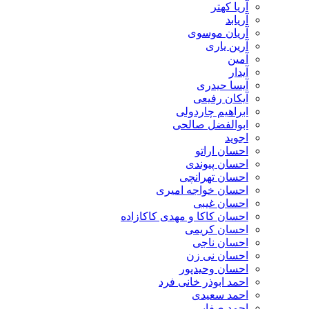
آریا کهتر
آریابد
آریان موسوی
آرین یاری
آمین
آیدار
آیسا حیدری
آیکان رفیعی
ابراهیم چاردولی
ابوالفضل صالحی
اجوید
احسان اراتو
احسان پیوندی
احسان تهرانچی
احسان خواجه امیری
احسان غیبی
احسان کاکا و مهدی کاکازاده
احسان کریمی
احسان ناجی
احسان نی زن
احسان وحیدپور
احمد ابوذر خانی فرد
احمد سعیدی
احمد صفایی