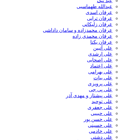
عبد نیک
عبدالله طهماسبی‎
عرفان اسدی
عرفان ترابی
عرفان زلیکانی
عرفان محمدزاده و سامان داداشی
عرفان محمدی زاده
عرفان یکتا
علی آتبین
علی ارشدی
علی اصحابی
علی اعتماد
علی بهرامی
علی بیات
علی پرویزی
علی پی جی
علی پیشتاز و مهدی آذر
علی توحید
علی جعفری
علی حبیبی
علی حسن پور
علی حسینی
علی خادمی
علی دشتی