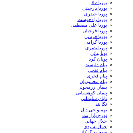
پوریا Kz
پوریا بارجینی
پوریا حیدری
پوریا زادخوست
پوریا علی مصطفی
پوریا فرجیان
پوریا قربانی
پوریا گرامی
پوریا نصری
پویا بیاتی
پویان کرد
پیام دلپسند
پیام فتحی
پیام فخری
پیام محمودیان
پیمان رزمجویی
پیمان کوهستانی
تابان سلیمانی
تگا بند
تهم و جی دال
تورج پارازیت
جلال جهانی
جمال سیدی
جمشید گرکانی