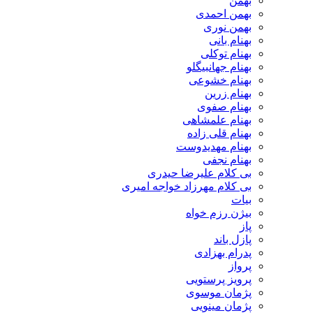
بهمن
بهمن احمدی
بهمن نوری
بهنام بانی
بهنام توکلی
بهنام جهانبیگلو
بهنام خشوعی
بهنام زرین
بهنام صفوی
بهنام علمشاهی
بهنام قلی زاده
بهنام مهدیدوست
بهنام نجفی
بی کلام علیرضا حیدری
بی کلام مهرزاد خواجه امیری
بیات
بیژن رزم خواه
پاز
پازل باند
پدرام بهزادی
پرواز
پرویز پرستویی
پژمان موسوی
پژمان مینویی