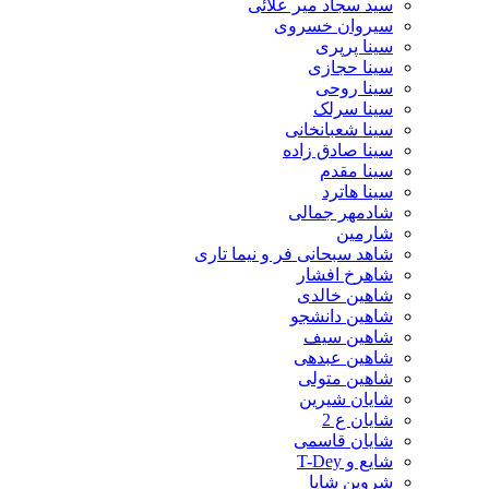
سید سجاد میر علائی
سیروان خسروی
سینا پرپری
سینا حجازی
سینا روحی
سینا سرلک
سینا شعبانخانی
سینا صادق زاده
سینا مقدم
سینا هاترد
شادمهر جمالی
شارمین
شاهد سبحانی فر و نیما تاری
شاهرخ افشار
شاهین خالدی
شاهین دانشجو
شاهین سیف
شاهین عبدهی
شاهین متولی
شایان شیرین
شایان ع 2
شایان قاسمی
شایع و T-Dey
شروین شایا