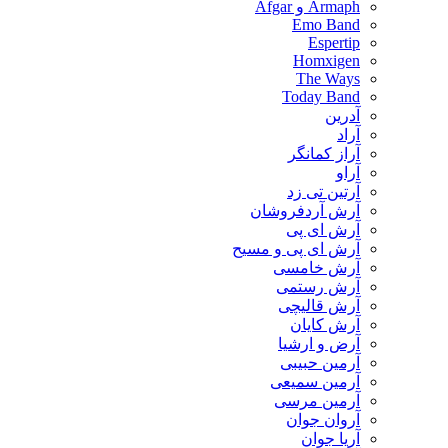
Armaph و Afgar
Emo Band
Espertip
Homxigen
The Ways
Today Band
آدرین
آراد
آراز کمانگر
آراو
آرتین تی زد
آرش آردفروشان
آرش ای پی
آرش ای پی و مسیح
آرش خامسی
آرش رستمی
آرش قالیچی
آرش کایان
​آرض و ارشیا
آرمین حبیبی
آرمین سمیعی
آرمین مرسی
آروان جوان
آریا جوان