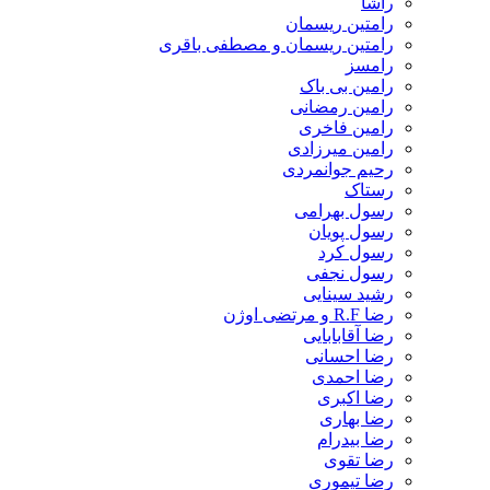
راشا
رامتین ریسمان
رامتین ریسمان و مصطفی باقری
رامسز
رامین بی باک
رامین رمضانی
رامین فاخری
رامین میرزادی
رحیم جوانمردی
رستاک
رسول بهرامی
رسول پویان
رسول کرد
رسول نجفی
رشید سینایی
رضا R.F و مرتضی اوژن
رضا آقابابایی
رضا احسانی
رضا احمدی
رضا اکبری
رضا بهاری
رضا بیدرام
رضا تقوی
رضا تیموری