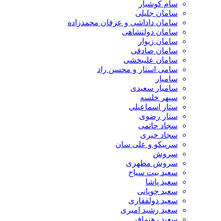
سام کوشیار
سامان جلیلی
سامان داداشی و عرفان محمدزاده
سامان دولتشاهی
سامان زیوار
سامان صادقی
سامان علیبخشی
سامی استار و محسن راد
سامیار
سامیار سعیدی
سپهر خلسه
ستار اسماعیلی
ستار رضوی
سجاد حاتمی
سجاد خیری
سرپیکو و علی سان
سروش
سروش مظهری
سعید بیت سیاح
سعید پاشا
سعید چوپانی
سعید ذولفقاری
سعید رشید امیری
سعید رهنمافر