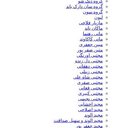
گروه دنگ شو
گروه سان دارک باند
گروه سون
لیون
مازیار فلاحی
ماکان باند
مانی رهنما
مانی کاکاوند
مبین جعفری
متین صفر پور
مجتبی اورنگی
مجتبی دل زنده
مجتبی دهقانی
مجتبی زینلی
مجتبی شاه علی
مجتبی صفری
مجتبی فغانی
مجتبی کبیری
مجتبی نجیمی
مجید اخشابی
مجید اصلاحی
مجید الوند‎
مجید الوند و سهیل صداقت
مجید جعفر پور