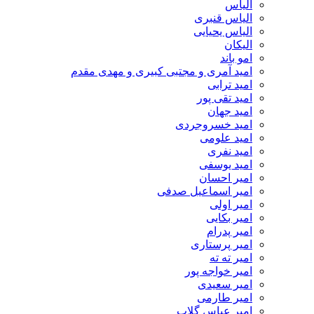
الیاس
الیاس قنبرى
الیاس یحیایی
الیکان
امو باند
امید آمری و مجتبی کبیری و مهدى مقدم
امید ترابی
امید تقی پور
امید جهان
امید خسروجردی
امید علومی
امید نفری
امید یوسفی
امیر احسان
امیر اسماعیل صدفی
امیر اولی
امیر بکایی
امیر پدرام
امیر پرستاری
امیر ته ته
امیر خواجه پور
امیر سعیدی
امیر طارمی
امیر عباس گلاب