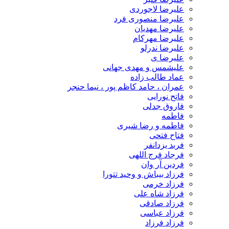
علیرضا لاجوردی
علیرضا منصوری فرد
علیرضا مهدیان
علیرضا مهرکام
علیرضا ندرلو
علیرضا ی
علیشمس و مهدی جهانی
عماد طالب زاده
عمران ، حامد کاظم پور ، نیما حنجر
فاتح نورایی
فاروق جدلی
فاطمه
فاطمه و رضا شیری
فتاح فتحی
فربد یزدانفر
فرجاد فرج اللهی
فردین آر وان
فرزاد بیباش و وحید تتورا
فرزاد خرمی
فرزاد شاه علی
فرزاد صادقی
فرزاد عباسی
فرزاد فرزاد