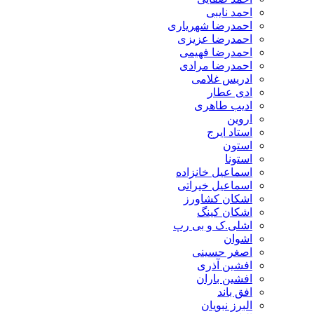
احمد نایبی
احمدرضا شهریاری
احمدرضا عزیزی
احمدرضا فهیمی
احمدرضا مرادی
ادریس غلامی
ادی عطار
ادیب طاهری
اروین
استاد ایرج
استون
استونا
اسماعیل خانزاده
اسماعیل خیراتی
اشکان کشاورز
اشکان کینگ
اشلی.ک و بی رپ
اشوان
اصغر حسینی
افشین آذری
افشین باران
افق باند
البرز نبویان