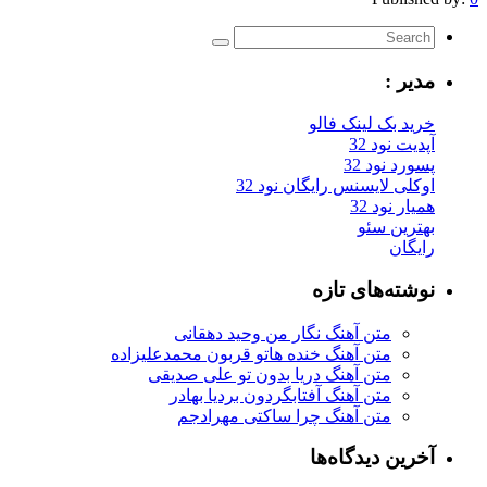
مدیر :
خرید بک لینک فالو
آپدیت نود 32
پسورد نود 32
اوکلی لایسنس رایگان نود 32
همیار نود 32
بهترین سئو
رایگان
نوشته‌های تازه
متن آهنگ نگار من وحید دهقانی
متن آهنگ خنده هاتو قربون محمدعلیزاده
متن آهنگ دریا بدون تو علی صدیقی
متن آهنگ آفتابگردون بردیا بهادر
متن آهنگ چرا ساکتی مهرادجم
آخرین دیدگاه‌ها