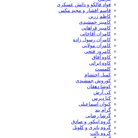
فواد فالکو و دانش عسکری
قاسم افشار و مجید مکس
کاظم زرین
کامبیز جمشیدی
کامبیز فراهانی
کامران آقاخانی
کامران رسول زاده
کامران مولایی
کامروز فتحی
کاوه آفاق
کاوه ایرانی
کلمست
کمیل احتشام
کوروش جمشیدی
کوشا دهقان
کی آرش
کیا دپرس
کیوان اسماعیلی
گرام بند
گرشا رضایی
گروه اپیکور و صادق
گروه باتری و کلونل
گروه پالت