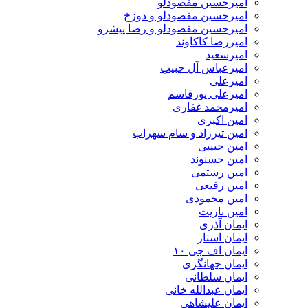
امیرحسین مقصودلو
امیرحسین مقصودلو و دوزخ
امیرحسین مقصودلو و رضا پیشرو
امیررضا کاکاوند
امیرسعید
امیرعباس آل حبیب
امیرعلی
امیرعلی پورقاسم
امیرمحمد غفاری
امین اکبری
امین تیرزاد و سام سهراب
امین حبیبی
امین حسنوند
امین رستمی
امین رفیعی
امین محمودی
امین ناریت
ایمان آذری
ایمان استار
ایمان اف جی ۱۰
ایمان جهانگری
ایمان سلطانی
ایمان عبدالله خانی
ایمان علیشاهی