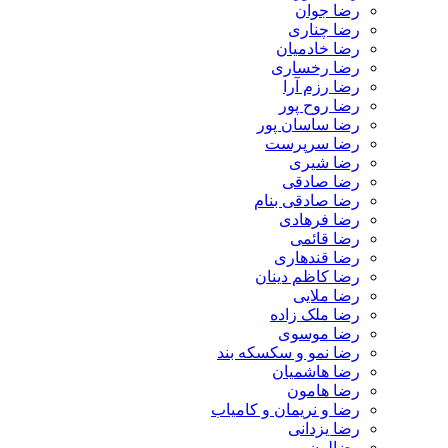
رضا جوان
رضا چناری
رضا خادمیان
رضا رخساری
رضا رزم آرا
رضا روح پور
رضا ساسان پور
رضا سرپرست
رضا شیری
رضا صادقی
رضا صادقی بنام
رضا فرهادی
رضا قائمی
رضا قندهاری
رضا کاظم دینان
رضا ملایی
رضا ملک زاده
رضا موسوی
رضا نمو و سکسکه بند
رضا هاشمیان
رضا هامون
رضا و نریمان و کامیاب
رضا یزدانی
رضالون