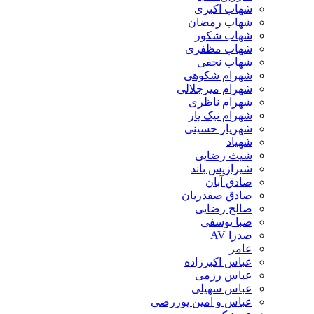
شهاب اکبری
شهاب رمضان
شهاب شکور
شهاب مظفری
شهاب نجفی
شهرام شکوهی
شهرام میرجلالی
شهرام ناظری
شهرام نیک یار
شهریار حسینی
شهیاد
شیث رضایی
شیرازیس باند
صادق آبان
صادق صفدریان
صالح رضایی
صبا یوسفی
صدرا AV
عامر
عباس اکبرزاده
عباس رزمی
عباس سهیلی
عباس و امین پوررضی