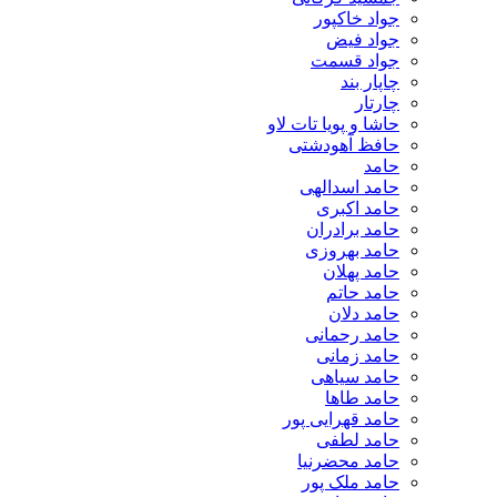
جواد خاکپور
جواد فیض
جواد قسمت
چاپار بند
چارتار
حاشا و پویا تات لاو
حافظ آهودشتی
حامد
حامد اسدالهی
حامد اکبری
حامد برادران
حامد بهروزی
حامد پهلان
حامد حاتم
حامد دلان
حامد رحمانی
حامد زمانی
حامد سیاهی
حامد طاها
حامد قهرایی پور
حامد لطفی
حامد محضرنیا
حامد ملک پور