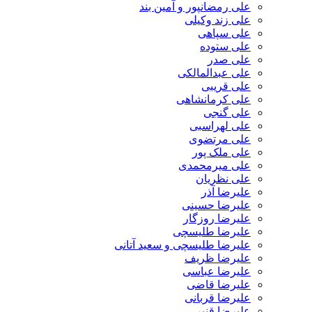
علی رمضانپور و آمین بند
علی زند وکیلی
علی سپاهی
علی ستوده
علی صدر
علی عبدالمالکی
علی قریبی
علی کرمانشاهی
علی گنجی
علی لهراسبی
علی مرتضوی
علی ملک پور
علی میرمحمدی
علی نظریان
علیرضا آذر
علیرضا حسینی
علیرضا روزگار
علیرضا طلیسچی
علیرضا طلیسچی و سعید آتانی
علیرضا ظریف
علیرضا عباسی
علیرضا قاضی
علیرضا قربانی
علیرضا قنبر