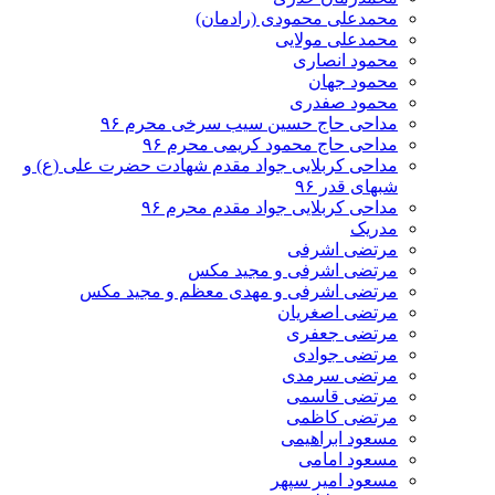
محمدعلی محمودی (رادمان)
محمدعلی مولایی
محمود انصاری
محمود جهان
محمود صفدری
مداحی حاج حسین سیب سرخی محرم ۹۶
مداحی حاج محمود کریمی محرم ۹۶
مداحی کربلایی جواد مقدم شهادت حضرت علی (ع) و
شبهای قدر ۹۶
مداحی کربلایی جواد مقدم محرم ۹۶
مدریک
مرتضی اشرفی
مرتضی اشرفی و مجید مکس
مرتضی اشرفی و مهدی معظم و مجید مکس
مرتضی اصغریان
مرتضی جعفری
مرتضی جوادی
مرتضی سرمدی
مرتضی قاسمی
مرتضی کاظمی
مسعود ابراهیمی
مسعود امامی
مسعود امیر سپهر