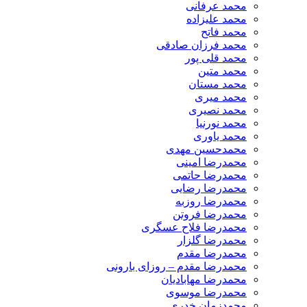
محمد عرفانی
محمد علیزاده
محمد فاتح
محمد فرزان صادقی
محمد قلی پور
محمد متین
محمد مستان
محمد میری
محمد نصیری
محمد نورنیا
محمد یاوری
محمدحسین مهدی
محمدرضا امینی
محمدرضا حاتمی
محمدرضا رضایی
محمدرضا روزبه
محمدرضا فروتن
محمدرضا فلاح عسگری
محمدرضا گلزار
محمدرضا مقدم
محمدرضا مقدم – روزای بارونی
محمدرضا مهابادیان
محمدرضا موسوی
محمدزمان خدری