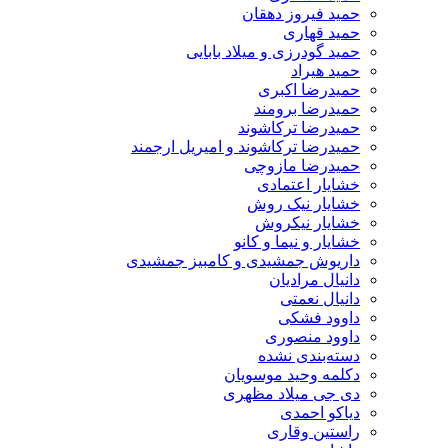
حمید فیروز دهقان
حمید قهاری
حمید گودرزی و میلاد بابایی
حمید هیراد
حمیدرضا اکبری
حمیدرضا برومند
حمیدرضا ترکاشوند
حمیدرضا ترکاشوند و امیریل ارجمند
حمیدرضا مازوچی
خشایار اعتمادی
خشایار نیک روش
خشایار نیکروش
خشایار و نیما و کانو
داریوش جمشیدی و کامبیز جمشیدی
دانیال مرادیان
دانیال نعمتی
داوود فشکی
داوود منصوری
دسته‌بندی نشده
دکلمه وحید موسویان
دی جی میلاد مظهری
دیاکو احمدی
راستین وقاری