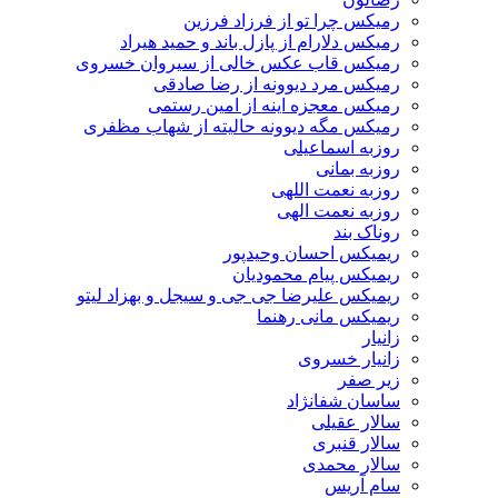
رمیکس چرا تو از فرزاد فرزین
رمیکس دلارام از پازل باند و حمید هیراد
رمیکس قاب عکس خالی از سیروان خسروی
رمیکس مرد دیوونه از رضا صادقی
رمیکس معجزه اینه از امین رستمی
رمیکس مگه دیوونه حالیته از شهاب مظفری
روزبه اسماعیلی
روزبه بمانی
روزبه نعمت اللهی
روزبه نعمت الهی
روناک بند
ریمیکس احسان وحیدپور
ریمیکس پیام محمودیان
ریمیکس علیرضا جی جی و سیجل و بهزاد لیتو
ریمیکس مانی رهنما
زانیار
زانیار خسروی
زیر صفر
ساسان شفانژاد
سالار عقیلی
سالار قنبری
سالار محمدی
سام آریس