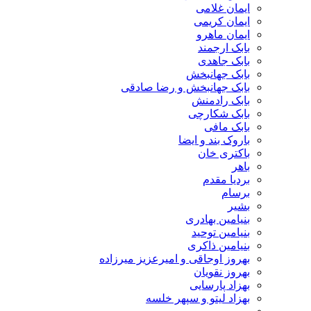
ایمان غلامی
ایمان کریمی
ایمان ماهرو
بابک ارجمند
بابک جاهدی
بابک جهانبخش
بابک جهانبخش و رضا صادقی
بابک رادمنش
بابک شکارچی
بابک مافی
باروک بند و ایضا
باکتری خان
باهر
بردیا مقدم
برسام
بشیر
بنیامین بهادری
بنیامین توحید
بنیامین ذاکری
بهروز اوجاقی و امیرعزیز میرزاده
بهروز نقویان
بهزاد پارسایی
بهزاد لیتو و سپهر خلسه