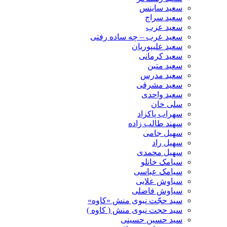
سعید ساینس
سعید سراج
سعید عرب
سعید عرب – چه ساده رفتی
سعید علیپوریان
سعید کرمانی
سعید متین
سعید مدرس
سعید مشرقی
سعید واحدی
سلی خان
سهراب پاکزاد
سهند طالب زاده
سهیل جامی
سهیل راد
سهیل محمدی
سیامک خانلو
سیامک عباسی
سیاوش علایی
سیاوش فاضلی
سید حجّت نبوی منش «کاوه»
سید حجت نبوی منش ( کاوه )
سید حسین حسینى