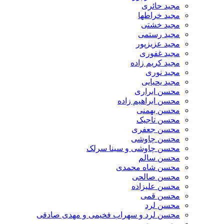
مجید حائری
مجید خراطها
مجید خشتی
مجید رستمی
مجید عزیزپور
مجید غفوری
مجید کریم زاده
مجید نوری
مجید یحیایی
محسن ابراری
محسن ابراهیم زاده
محسن بهمنی
محسن تاجیک
محسن جعفری
محسن چاوشی
محسن چاوشی و سینا سرلک
محسن سالم
محسن شاه محمدی
محسن صالحی
محسن علیزاده
محسن قمی
محسن لرد
محسن لرد و سهراب فخیمی و مهدی صادقی