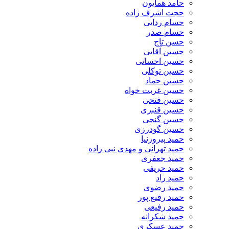
حامد همایون
حجت اشرف زاده
حسام ردایی
حسام صدر
حسن تاج
حسین آقایی
حسین احسانی
حسین توکلی
حسین حماد
حسین غربت خواه
حسین فتحی
حسین قنبری
حسین گنجی
حسین گودرزی
حمید پیروزنیا
حمید تهرانی و مهدی نبی زاده
حمید جعفری
حمید حریفی
حمید راد
حمید رضوی
حمید رفیع پور
حمید رفیعی
حمید شکرانه
حمید عسکری