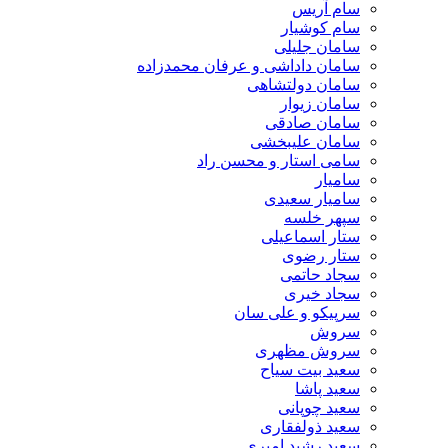
سام آریس
سام کوشیار
سامان جلیلی
سامان داداشی و عرفان محمدزاده
سامان دولتشاهی
سامان زیوار
سامان صادقی
سامان علیبخشی
سامی استار و محسن راد
سامیار
سامیار سعیدی
سپهر خلسه
ستار اسماعیلی
ستار رضوی
سجاد حاتمی
سجاد خیری
سرپیکو و علی سان
سروش
سروش مظهری
سعید بیت سیاح
سعید پاشا
سعید چوپانی
سعید ذولفقاری
سعید رشید امیری