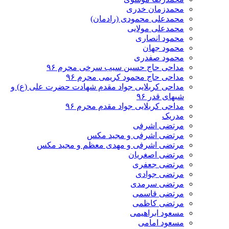
محمدزمان خدری
محمدعلی محمودی (رادمان)
محمدعلی مولایی
محمود انصاری
محمود جهان
محمود صفدری
مداحی حاج حسین سیب سرخی محرم ۹۶
مداحی حاج محمود کریمی محرم ۹۶
مداحی کربلایی جواد مقدم شهادت حضرت علی (ع) و
شبهای قدر ۹۶
مداحی کربلایی جواد مقدم محرم ۹۶
مدریک
مرتضی اشرفی
مرتضی اشرفی و مجید مکس
مرتضی اشرفی و مهدی معظم و مجید مکس
مرتضی اصغریان
مرتضی جعفری
مرتضی جوادی
مرتضی سرمدی
مرتضی قاسمی
مرتضی کاظمی
مسعود ابراهیمی
مسعود امامی