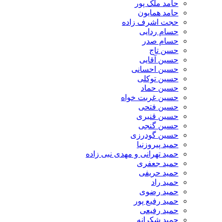
حامد ملک پور
حامد همایون
حجت اشرف زاده
حسام ردایی
حسام صدر
حسن تاج
حسین آقایی
حسین احسانی
حسین توکلی
حسین حماد
حسین غربت خواه
حسین فتحی
حسین قنبری
حسین گنجی
حسین گودرزی
حمید پیروزنیا
حمید تهرانی و مهدی نبی زاده
حمید جعفری
حمید حریفی
حمید راد
حمید رضوی
حمید رفیع پور
حمید رفیعی
حمید شکرانه