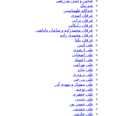
عباس و امین پوررضی
عبد نیک
عبدالله طهماسبی‎
عرفان اسدی
عرفان ترابی
عرفان زلیکانی
عرفان محمدزاده و سامان داداشی
عرفان محمدی زاده
عرفان یکتا
علی آتبین
علی ارشدی
علی اصحابی
علی اعتماد
علی بهرامی
علی بیات
علی پرویزی
علی پی جی
علی پیشتاز و مهدی آذر
علی توحید
علی جعفری
علی حبیبی
علی حسن پور
علی حسینی
علی خادمی