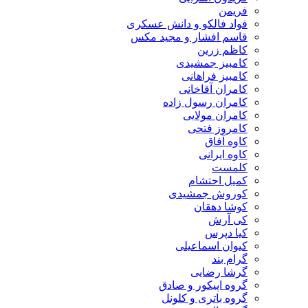
فریمن
فواد فالکو و دانش عسکری
قاسم افشار و مجید مکس
کاظم زرین
کامبیز جمشیدی
کامبیز فراهانی
کامران آقاخانی
کامران رسول زاده
کامران مولایی
کامروز فتحی
کاوه آفاق
کاوه ایرانی
کلمست
کمیل احتشام
کوروش جمشیدی
کوشا دهقان
کی آرش
کیا دپرس
کیوان اسماعیلی
گرام بند
گرشا رضایی
گروه اپیکور و صادق
گروه باتری و کلونل