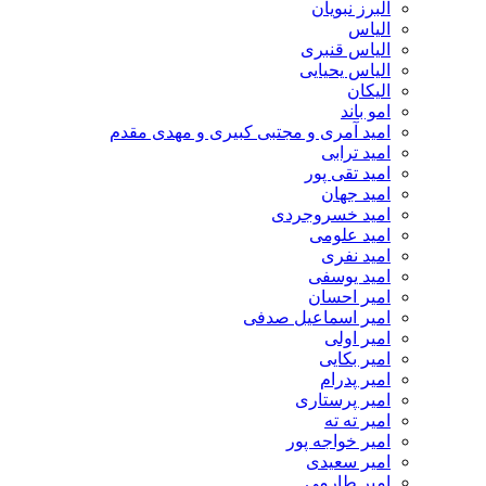
البرز نبویان
الیاس
الیاس قنبرى
الیاس یحیایی
الیکان
امو باند
امید آمری و مجتبی کبیری و مهدى مقدم
امید ترابی
امید تقی پور
امید جهان
امید خسروجردی
امید علومی
امید نفری
امید یوسفی
امیر احسان
امیر اسماعیل صدفی
امیر اولی
امیر بکایی
امیر پدرام
امیر پرستاری
امیر ته ته
امیر خواجه پور
امیر سعیدی
امیر طارمی