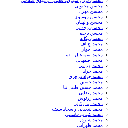
محسن لرد و سهراب فخیمی و مهدی صادقی
محسن محبوبی
محسن مهراد
محسن موسوی
محسن والهیان
محسن وجدانی
محسن یاحقی
محسن یگانه
محمد اچ اف
محمد اخوان
محمد اسماعیل زاده
محمد اصفهانی
محمد بهرامی
محمد جواد
محمد جواد درجزی
محمد حسین
محمد حسین طیبی نیا
محمد رضایی
محمد زرنوش
محمد زند وکیلی
محمد شعبانی و سجاد سیف
محمد شهاب قاسمی
​محمد شیردل
محمد ظهرابی