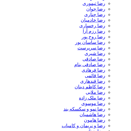
رضا تیموری
رضا جوان
رضا چناری
رضا خادمیان
رضا رخساری
رضا رزم آرا
رضا روح پور
رضا ساسان پور
رضا سرپرست
رضا شیری
رضا صادقی
رضا صادقی بنام
رضا فرهادی
رضا قائمی
رضا قندهاری
رضا کاظم دینان
رضا ملایی
رضا ملک زاده
رضا موسوی
رضا نمو و سکسکه بند
رضا هاشمیان
رضا هامون
رضا و نریمان و کامیاب