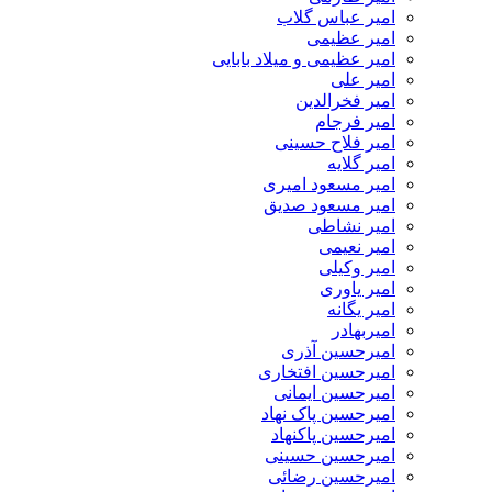
امیر عباس گلاب
امیر عظیمی
امیر عظیمی و میلاد بابایی
امیر علی
امیر فخرالدین
امیر فرجام
امیر فلاح حسینی
امیر گلایه
امیر مسعود امیری
امیر مسعود صدیق
امیر نشاطی
امیر نعیمی
امیر وکیلی
امیر یاوری
امیر یگانه
امیربهادر
امیرحسین آذری
امیرحسین افتخاری
امیرحسین ایمانی
امیرحسین پاک نهاد
امیرحسین پاکنهاد
امیرحسین حسینی
امیرحسین رضائی