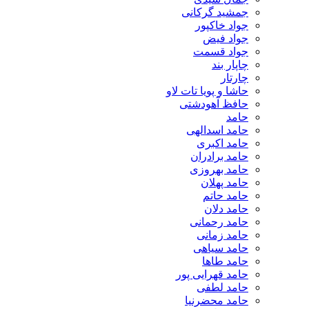
جمشید گرکانی
جواد خاکپور
جواد فیض
جواد قسمت
چاپار بند
چارتار
حاشا و پویا تات لاو
حافظ آهودشتی
حامد
حامد اسدالهی
حامد اکبری
حامد برادران
حامد بهروزی
حامد پهلان
حامد حاتم
حامد دلان
حامد رحمانی
حامد زمانی
حامد سیاهی
حامد طاها
حامد قهرایی پور
حامد لطفی
حامد محضرنیا