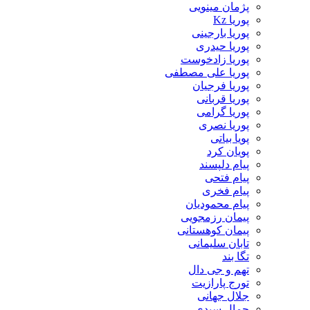
پژمان مینویی
پوریا Kz
پوریا بارجینی
پوریا حیدری
پوریا زادخوست
پوریا علی مصطفی
پوریا فرجیان
پوریا قربانی
پوریا گرامی
پوریا نصری
پویا بیاتی
پویان کرد
پیام دلپسند
پیام فتحی
پیام فخری
پیام محمودیان
پیمان رزمجویی
پیمان کوهستانی
تابان سلیمانی
تگا بند
تهم و جی دال
تورج پارازیت
جلال جهانی
جمال سیدی