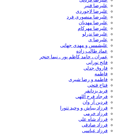
علیرضا قنبر
علیرضا لاجوردی
علیرضا منصوری فرد
علیرضا مهدیان
علیرضا مهرکام
علیرضا ندرلو
علیرضا ی
علیشمس و مهدی جهانی
عماد طالب زاده
عمران ، حامد کاظم پور ، نیما حنجر
فاتح نورایی
فاروق جدلی
فاطمه
فاطمه و رضا شیری
فتاح فتحی
فربد یزدانفر
فرجاد فرج اللهی
فردین آر وان
فرزاد بیباش و وحید تتورا
فرزاد خرمی
فرزاد شاه علی
فرزاد صادقی
فرزاد عباسی