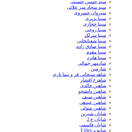
سید حسین حسینى
سید سجاد میر علائی
سیروان خسروی
سینا پرپری
سینا حجازی
سینا روحی
سینا سرلک
سینا شعبانخانی
سینا صادق زاده
سینا مقدم
سینا هاترد
شادمهر جمالی
شارمین
شاهد سبحانی فر و نیما تاری
شاهرخ افشار
شاهین خالدی
شاهین دانشجو
شاهین سیف
شاهین عبدهی
شاهین متولی
شایان شیرین
شایان ع 2
شایان قاسمی
شایع و T-Dey