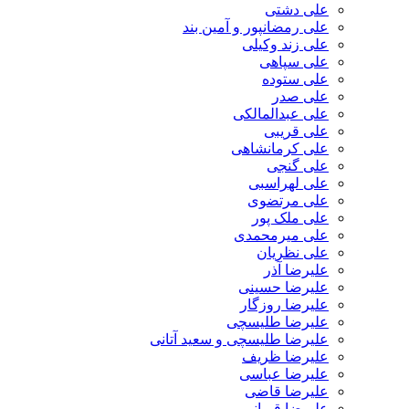
علی دشتی
علی رمضانپور و آمین بند
علی زند وکیلی
علی سپاهی
علی ستوده
علی صدر
علی عبدالمالکی
علی قریبی
علی کرمانشاهی
علی گنجی
علی لهراسبی
علی مرتضوی
علی ملک پور
علی میرمحمدی
علی نظریان
علیرضا آذر
علیرضا حسینی
علیرضا روزگار
علیرضا طلیسچی
علیرضا طلیسچی و سعید آتانی
علیرضا ظریف
علیرضا عباسی
علیرضا قاضی
علیرضا قربانی