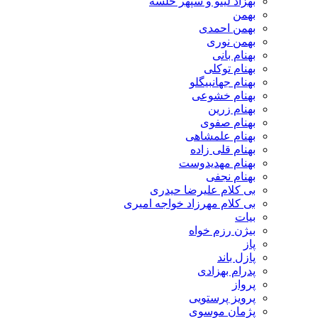
بهزاد لیتو و سپهر خلسه
بهمن
بهمن احمدی
بهمن نوری
بهنام بانی
بهنام توکلی
بهنام جهانبیگلو
بهنام خشوعی
بهنام زرین
بهنام صفوی
بهنام علمشاهی
بهنام قلی زاده
بهنام مهدیدوست
بهنام نجفی
بی کلام علیرضا حیدری
بی کلام مهرزاد خواجه امیری
بیات
بیژن رزم خواه
پاز
پازل باند
پدرام بهزادی
پرواز
پرویز پرستویی
پژمان موسوی