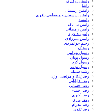
راستین وقاری
راشا
رامتین ریسمان
رامتین ریسمان و مصطفی باقری
رامسز
رامین بی باک
رامین رمضانی
رامین فاخری
رامین میرزادی
رحیم جوانمردی
رستاک
رسول بهرامی
رسول پویان
رسول کرد
رسول نجفی
رشید سینایی
رضا R.F و مرتضی اوژن
رضا آقابابایی
رضا احسانی
رضا احمدی
رضا اکبری
رضا بهاری
رضا بیدرام
رضا تقوی