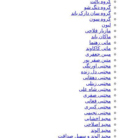
گروه پالت
گروه دنگ شو
گروه سان دارک باند
گروه سون
لیون
مازیار فلاحی
ماکان باند
مانی رهنما
مانی کاکاوند
مبین جعفری
متین صفر پور
مجتبی اورنگی
مجتبی دل زنده
مجتبی دهقانی
مجتبی زینلی
مجتبی شاه علی
مجتبی صفری
مجتبی فغانی
مجتبی کبیری
مجتبی نجیمی
مجید اخشابی
مجید اصلاحی
مجید الوند‎
مجید الوند و سهیل صداقت