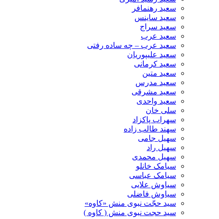
سعید رهنمافر
سعید ساینس
سعید سراج
سعید عرب
سعید عرب – چه ساده رفتی
سعید علیپوریان
سعید کرمانی
سعید متین
سعید مدرس
سعید مشرقی
سعید واحدی
سلی خان
سهراب پاکزاد
سهند طالب زاده
سهیل جامی
سهیل راد
سهیل محمدی
سیامک خانلو
سیامک عباسی
سیاوش علایی
سیاوش فاضلی
سید حجّت نبوی منش «کاوه»
سید حجت نبوی منش ( کاوه )