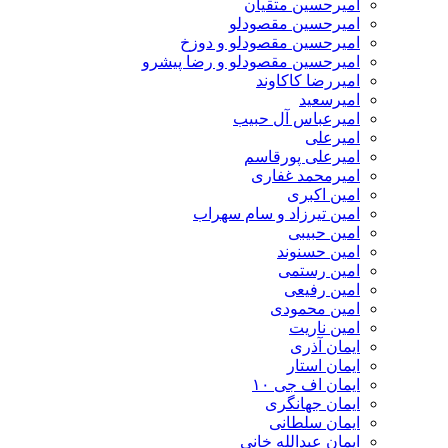
امیرحسین متقیان
امیرحسین مقصودلو
امیرحسین مقصودلو و دوزخ
امیرحسین مقصودلو و رضا پیشرو
امیررضا کاکاوند
امیرسعید
امیرعباس آل حبیب
امیرعلی
امیرعلی پورقاسم
امیرمحمد غفاری
امین اکبری
امین تیرزاد و سام سهراب
امین حبیبی
امین حسنوند
امین رستمی
امین رفیعی
امین محمودی
امین ناریت
ایمان آذری
ایمان استار
ایمان اف جی ۱۰
ایمان جهانگری
ایمان سلطانی
ایمان عبدالله خانی