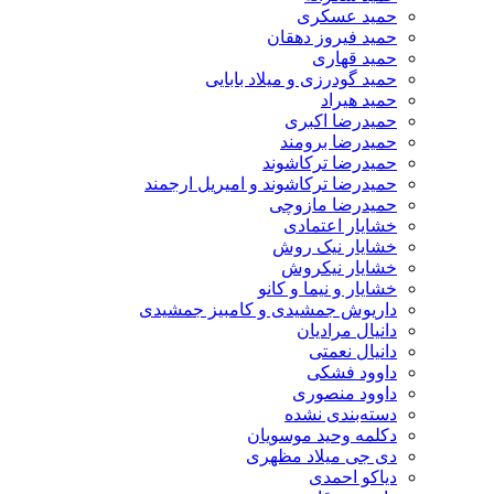
حمید عسکری
حمید فیروز دهقان
حمید قهاری
حمید گودرزی و میلاد بابایی
حمید هیراد
حمیدرضا اکبری
حمیدرضا برومند
حمیدرضا ترکاشوند
حمیدرضا ترکاشوند و امیریل ارجمند
حمیدرضا مازوچی
خشایار اعتمادی
خشایار نیک روش
خشایار نیکروش
خشایار و نیما و کانو
داریوش جمشیدی و کامبیز جمشیدی
دانیال مرادیان
دانیال نعمتی
داوود فشکی
داوود منصوری
دسته‌بندی نشده
دکلمه وحید موسویان
دی جی میلاد مظهری
دیاکو احمدی