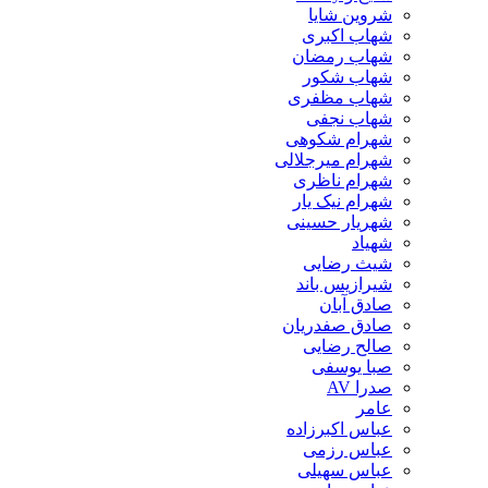
شروین شایا
شهاب اکبری
شهاب رمضان
شهاب شکور
شهاب مظفری
شهاب نجفی
شهرام شکوهی
شهرام میرجلالی
شهرام ناظری
شهرام نیک یار
شهریار حسینی
شهیاد
شیث رضایی
شیرازیس باند
صادق آبان
صادق صفدریان
صالح رضایی
صبا یوسفی
صدرا AV
عامر
عباس اکبرزاده
عباس رزمی
عباس سهیلی