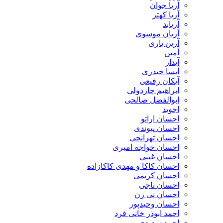
آریا جوان
آریا کهتر
آریابد
آریان موسوی
آرین یاری
آمین
آیدار
آیسا حیدری
آیکان رفیعی
ابراهیم چاردولی
ابوالفضل صالحی
اجوید
احسان اراتو
احسان پیوندی
احسان تهرانچی
احسان خواجه امیری
احسان غیبی
احسان کاکا و مهدی کاکازاده
احسان کریمی
احسان ناجی
احسان نی زن
احسان وحیدپور
احمد ابوذر خانی فرد
احمد سعیدی