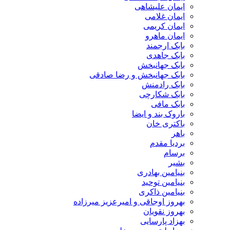
ایمان علیشاهی
ایمان غلامی
ایمان کریمی
ایمان ماهرو
بابک ارجمند
بابک جاهدی
بابک جهانبخش
بابک جهانبخش و رضا صادقی
بابک رادمنش
بابک شکارچی
بابک مافی
باروک بند و ایضا
باکتری خان
باهر
بردیا مقدم
برسام
بشیر
بنیامین بهادری
بنیامین توحید
بنیامین ذاکری
بهروز اوجاقی و امیرعزیز میرزاده
بهروز نقویان
بهزاد پارسایی