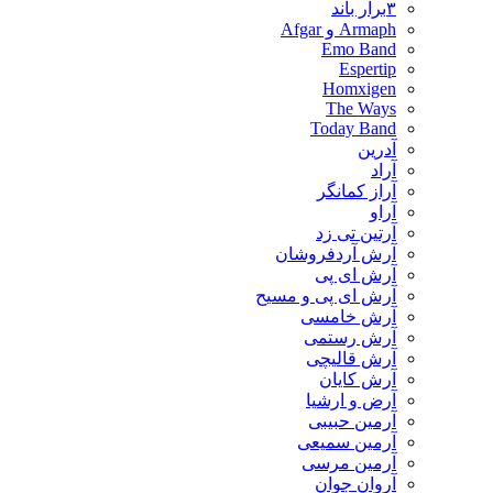
۳برار باند
Armaph و Afgar
Emo Band
Espertip
Homxigen
The Ways
Today Band
آدرین
آراد
آراز کمانگر
آراو
آرتین تی زد
آرش آردفروشان
آرش ای پی
آرش ای پی و مسیح
آرش خامسی
آرش رستمی
آرش قالیچی
آرش کایان
​آرض و ارشیا
آرمین حبیبی
آرمین سمیعی
آرمین مرسی
آروان جوان