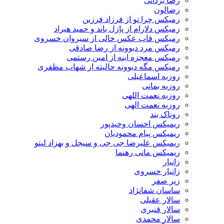
رضا یزدانی
رضالون
رمیکس چرا تو از فرزاد فرزین
رمیکس دلارام از پازل باند و حمید هیراد
رمیکس قاب عکس خالی از سیروان خسروی
رمیکس مرد دیوونه از رضا صادقی
رمیکس معجزه اینه از امین رستمی
رمیکس مگه دیوونه حالیته از شهاب مظفری
روزبه اسماعیلی
روزبه بمانی
روزبه نعمت اللهی
روزبه نعمت الهی
روناک بند
ریمیکس احسان وحیدپور
ریمیکس پیام محمودیان
ریمیکس علیرضا جی جی و سیجل و بهزاد لیتو
ریمیکس مانی رهنما
زانیار
زانیار خسروی
زیر صفر
ساسان شفانژاد
سالار عقیلی
سالار قنبری
سالار محمدی