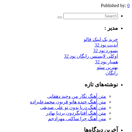
Published by:
0
مدیر :
خرید بک لینک فالو
آپدیت نود 32
پسورد نود 32
اوکلی لایسنس رایگان نود 32
همیار نود 32
بهترین سئو
رایگان
نوشته‌های تازه
متن آهنگ نگار من وحید دهقانی
متن آهنگ خنده هاتو قربون محمدعلیزاده
متن آهنگ دریا بدون تو علی صدیقی
متن آهنگ آفتابگردون بردیا بهادر
متن آهنگ چرا ساکتی مهرادجم
آخرین دیدگاه‌ها