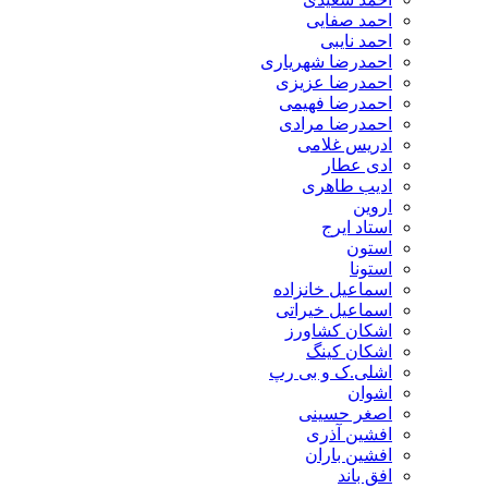
احمد صفایی
احمد نایبی
احمدرضا شهریاری
احمدرضا عزیزی
احمدرضا فهیمی
احمدرضا مرادی
ادریس غلامی
ادی عطار
ادیب طاهری
اروین
استاد ایرج
استون
استونا
اسماعیل خانزاده
اسماعیل خیراتی
اشکان کشاورز
اشکان کینگ
اشلی.ک و بی رپ
اشوان
اصغر حسینی
افشین آذری
افشین باران
افق باند