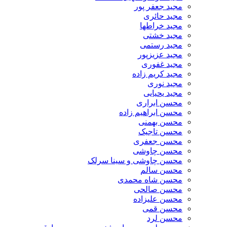
مجید جعفر پور
مجید حائری
مجید خراطها
مجید خشتی
مجید رستمی
مجید عزیزپور
مجید غفوری
مجید کریم زاده
مجید نوری
مجید یحیایی
محسن ابراری
محسن ابراهیم زاده
محسن بهمنی
محسن تاجیک
محسن جعفری
محسن چاوشی
محسن چاوشی و سینا سرلک
محسن سالم
محسن شاه محمدی
محسن صالحی
محسن علیزاده
محسن قمی
محسن لرد