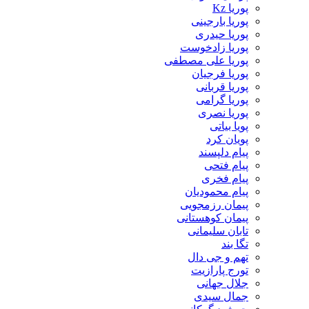
پوریا Kz
پوریا بارجینی
پوریا حیدری
پوریا زادخوست
پوریا علی مصطفی
پوریا فرجیان
پوریا قربانی
پوریا گرامی
پوریا نصری
پویا بیاتی
پویان کرد
پیام دلپسند
پیام فتحی
پیام فخری
پیام محمودیان
پیمان رزمجویی
پیمان کوهستانی
تابان سلیمانی
تگا بند
تهم و جی دال
تورج پارازیت
جلال جهانی
جمال سیدی