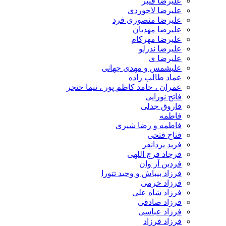
علیرضا قنبر
علیرضا لاجوردی
علیرضا منصوری فرد
علیرضا مهدیان
علیرضا مهرکام
علیرضا ندرلو
علیرضا ی
علیشمس و مهدی جهانی
عماد طالب زاده
عمران ، حامد کاظم پور ، نیما حنجر
فاتح نورایی
فاروق جدلی
فاطمه
فاطمه و رضا شیری
فتاح فتحی
فربد یزدانفر
فرجاد فرج اللهی
فردین آر وان
فرزاد بیباش و وحید تتورا
فرزاد خرمی
فرزاد شاه علی
فرزاد صادقی
فرزاد عباسی
فرزاد فرزاد