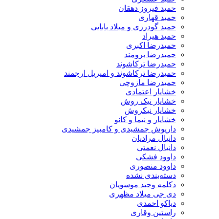
حمید فیروز دهقان
حمید قهاری
حمید گودرزی و میلاد بابایی
حمید هیراد
حمیدرضا اکبری
حمیدرضا برومند
حمیدرضا ترکاشوند
حمیدرضا ترکاشوند و امیریل ارجمند
حمیدرضا مازوچی
خشایار اعتمادی
خشایار نیک روش
خشایار نیکروش
خشایار و نیما و کانو
داریوش جمشیدی و کامبیز جمشیدی
دانیال مرادیان
دانیال نعمتی
داوود فشکی
داوود منصوری
دسته‌بندی نشده
دکلمه وحید موسویان
دی جی میلاد مظهری
دیاکو احمدی
راستین وقاری