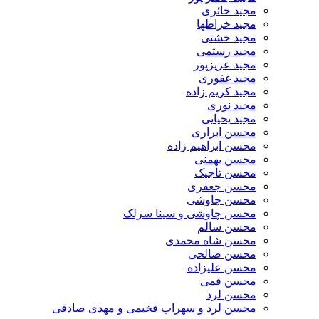
مجید حائری
مجید خراطها
مجید خشتی
مجید رستمی
مجید عزیزپور
مجید غفوری
مجید کریم زاده
مجید نوری
مجید یحیایی
محسن ابراری
محسن ابراهیم زاده
محسن بهمنی
محسن تاجیک
محسن جعفری
محسن چاوشی
محسن چاوشی و سینا سرلک
محسن سالم
محسن شاه محمدی
محسن صالحی
محسن علیزاده
محسن قمی
محسن لرد
محسن لرد و سهراب فخیمی و مهدی صادقی