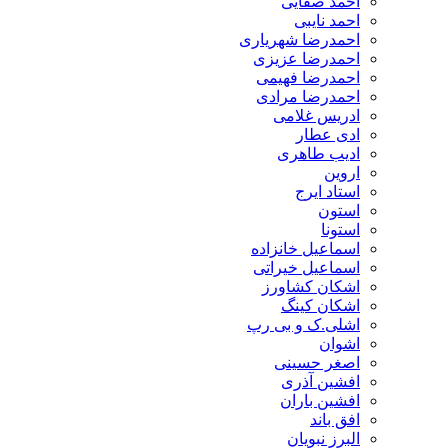
احمد صفایی
احمد نایبی
احمدرضا شهریاری
احمدرضا عزیزی
احمدرضا فهیمی
احمدرضا مرادی
ادریس غلامی
ادی عطار
ادیب طاهری
اروین
استاد ایرج
استون
استونا
اسماعیل خانزاده
اسماعیل خیراتی
اشکان کشاورز
اشکان کینگ
اشلی.ک و بی رپ
اشوان
اصغر حسینی
افشین آذری
افشین باران
افق باند
البرز نبویان