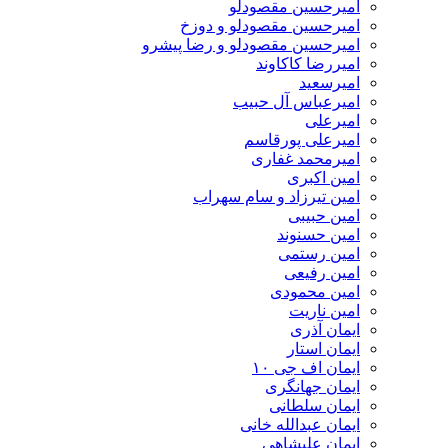
امیرحسین مقصودلو
امیرحسین مقصودلو و دوزخ
امیرحسین مقصودلو و رضا پیشرو
امیررضا کاکاوند
امیرسعید
امیرعباس آل حبیب
امیرعلی
امیرعلی پورقاسم
امیرمحمد غفاری
امین اکبری
امین تیرزاد و سام سهراب
امین حبیبی
امین حسنوند
امین رستمی
امین رفیعی
امین محمودی
امین ناریت
ایمان آذری
ایمان استار
ایمان اف جی ۱۰
ایمان جهانگری
ایمان سلطانی
ایمان عبدالله خانی
ایمان علیشاهی