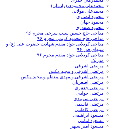
محمدزمان خدری
محمدعلی محمودی (رادمان)
محمدعلی مولایی
محمود انصاری
محمود جهان
محمود صفدری
مداحی حاج حسین سیب سرخی محرم ۹۶
مداحی حاج محمود کریمی محرم ۹۶
مداحی کربلایی جواد مقدم شهادت حضرت علی (ع) و
شبهای قدر ۹۶
مداحی کربلایی جواد مقدم محرم ۹۶
مدریک
مرتضی اشرفی
مرتضی اشرفی و مجید مکس
مرتضی اشرفی و مهدی معظم و مجید مکس
مرتضی اصغریان
مرتضی جعفری
مرتضی جوادی
مرتضی سرمدی
مرتضی قاسمی
مرتضی کاظمی
مسعود ابراهیمی
مسعود امامی
مسعود امیر سپهر