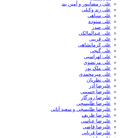
علی رمضانپور و آمین بند
علی زند وکیلی
علی سپاهی
علی ستوده
علی صدر
علی عبدالمالکی
علی قریبی
علی کرمانشاهی
علی گنجی
علی لهراسبی
علی مرتضوی
علی ملک پور
علی میرمحمدی
علی نظریان
علیرضا آذر
علیرضا حسینی
علیرضا روزگار
علیرضا طلیسچی
علیرضا طلیسچی و سعید آتانی
علیرضا ظریف
علیرضا عباسی
علیرضا قاضی
علیرضا قربانی