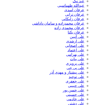
عبد نیک
عبدالله طهماسبی‎
عرفان اسدی
عرفان ترابی
عرفان زلیکانی
عرفان محمدزاده و سامان داداشی
عرفان محمدی زاده
عرفان یکتا
علی آتبین
علی ارشدی
علی اصحابی
علی اعتماد
علی بهرامی
علی بیات
علی پرویزی
علی پی جی
علی پیشتاز و مهدی آذر
علی توحید
علی جعفری
علی حبیبی
علی حسن پور
علی حسینی
علی خادمی
علی دشتی