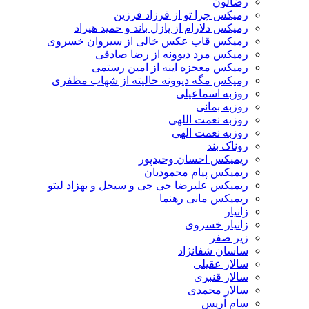
رضالون
رمیکس چرا تو از فرزاد فرزین
رمیکس دلارام از پازل باند و حمید هیراد
رمیکس قاب عکس خالی از سیروان خسروی
رمیکس مرد دیوونه از رضا صادقی
رمیکس معجزه اینه از امین رستمی
رمیکس مگه دیوونه حالیته از شهاب مظفری
روزبه اسماعیلی
روزبه بمانی
روزبه نعمت اللهی
روزبه نعمت الهی
روناک بند
ریمیکس احسان وحیدپور
ریمیکس پیام محمودیان
ریمیکس علیرضا جی جی و سیجل و بهزاد لیتو
ریمیکس مانی رهنما
زانیار
زانیار خسروی
زیر صفر
ساسان شفانژاد
سالار عقیلی
سالار قنبری
سالار محمدی
سام آریس