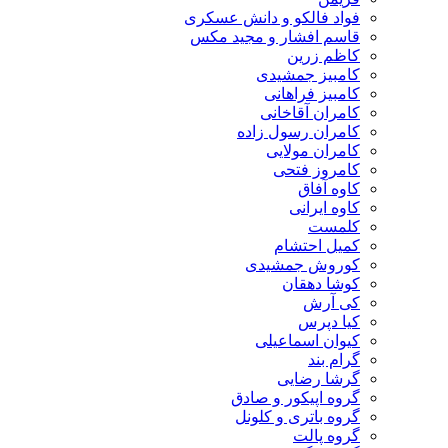
فواد فالکو و دانش عسکری
قاسم افشار و مجید مکس
کاظم زرین
کامبیز جمشیدی
کامبیز فراهانی
کامران آقاخانی
کامران رسول زاده
کامران مولایی
کامروز فتحی
کاوه آفاق
کاوه ایرانی
کلمست
کمیل احتشام
کوروش جمشیدی
کوشا دهقان
کی آرش
کیا دپرس
کیوان اسماعیلی
گرام بند
گرشا رضایی
گروه اپیکور و صادق
گروه باتری و کلونل
گروه پالت