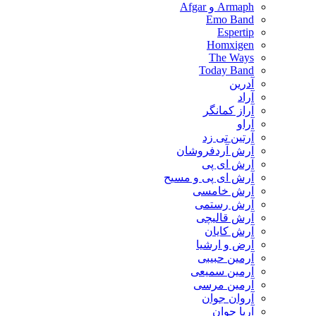
Armaph و Afgar
Emo Band
Espertip
Homxigen
The Ways
Today Band
آدرین
آراد
آراز کمانگر
آراو
آرتین تی زد
آرش آردفروشان
آرش ای پی
آرش ای پی و مسیح
آرش خامسی
آرش رستمی
آرش قالیچی
آرش کایان
​آرض و ارشیا
آرمین حبیبی
آرمین سمیعی
آرمین مرسی
آروان جوان
آریا جوان