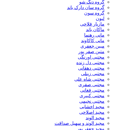
گروه دنگ شو
گروه سان دارک باند
گروه سون
لیون
مازیار فلاحی
ماکان باند
مانی رهنما
مانی کاکاوند
مبین جعفری
متین صفر پور
مجتبی اورنگی
مجتبی دل زنده
مجتبی دهقانی
مجتبی زینلی
مجتبی شاه علی
مجتبی صفری
مجتبی فغانی
مجتبی کبیری
مجتبی نجیمی
مجید اخشابی
مجید اصلاحی
مجید الوند‎
مجید الوند و سهیل صداقت
مجید جعفر پور