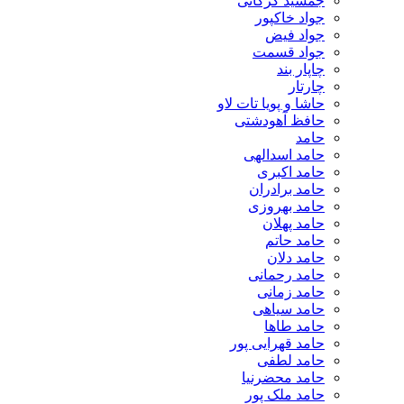
جمشید گرکانی
جواد خاکپور
جواد فیض
جواد قسمت
چاپار بند
چارتار
حاشا و پویا تات لاو
حافظ آهودشتی
حامد
حامد اسدالهی
حامد اکبری
حامد برادران
حامد بهروزی
حامد پهلان
حامد حاتم
حامد دلان
حامد رحمانی
حامد زمانی
حامد سیاهی
حامد طاها
حامد قهرایی پور
حامد لطفی
حامد محضرنیا
حامد ملک پور