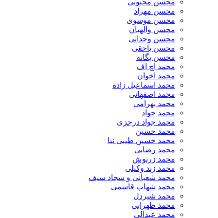
محسن محبوبی
محسن مهراد
محسن موسوی
محسن والهیان
محسن وجدانی
محسن یاحقی
محسن یگانه
محمد اچ اف
محمد اخوان
محمد اسماعیل زاده
محمد اصفهانی
محمد بهرامی
محمد جواد
محمد جواد درجزی
محمد حسین
محمد حسین طیبی نیا
محمد رضایی
محمد زرنوش
محمد زند وکیلی
محمد شعبانی و سجاد سیف
محمد شهاب قاسمی
​محمد شیردل
محمد ظهرابی
محمد عبدالی