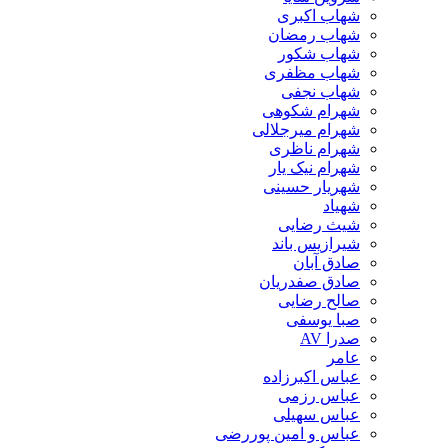
شهاب اکبری
شهاب رمضان
شهاب شکور
شهاب مظفری
شهاب نجفی
شهرام شکوهی
شهرام میرجلالی
شهرام ناظری
شهرام نیک یار
شهریار حسینی
شهیاد
شیث رضایی
شیرازیس باند
صادق آبان
صادق صفدریان
صالح رضایی
صبا یوسفی
صدرا AV
عامر
عباس اکبرزاده
عباس رزمی
عباس سهیلی
عباس و امین پوررضی