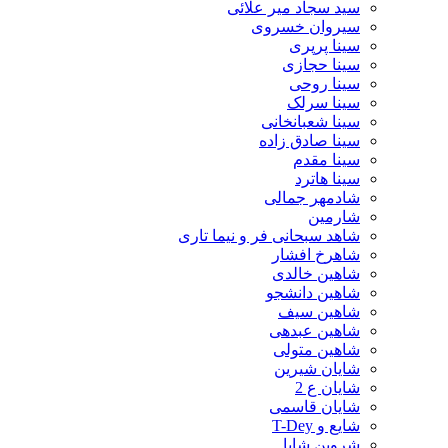
سید سجاد میر علائی
سیروان خسروی
سینا پرپری
سینا حجازی
سینا روحی
سینا سرلک
سینا شعبانخانی
سینا صادق زاده
سینا مقدم
سینا هاترد
شادمهر جمالی
شارمین
شاهد سبحانی فر و نیما تاری
شاهرخ افشار
شاهین خالدی
شاهین دانشجو
شاهین سیف
شاهین عبدهی
شاهین متولی
شایان شیرین
شایان ع 2
شایان قاسمی
شایع و T-Dey
شروین شایا