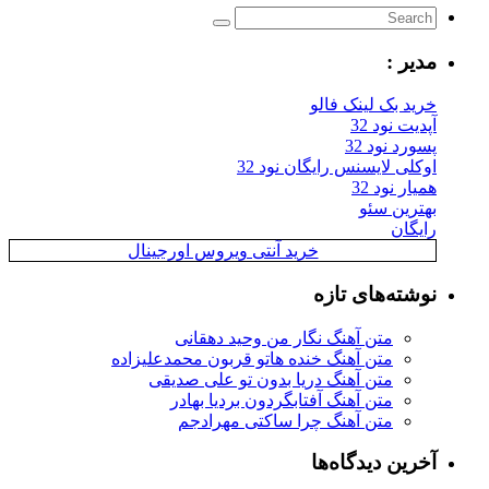
مدیر :
خرید بک لینک فالو
آپدیت نود 32
پسورد نود 32
اوکلی لایسنس رایگان نود 32
همیار نود 32
بهترین سئو
رایگان
خرید آنتی ویروس اورجینال
نوشته‌های تازه
متن آهنگ نگار من وحید دهقانی
متن آهنگ خنده هاتو قربون محمدعلیزاده
متن آهنگ دریا بدون تو علی صدیقی
متن آهنگ آفتابگردون بردیا بهادر
متن آهنگ چرا ساکتی مهرادجم
آخرین دیدگاه‌ها