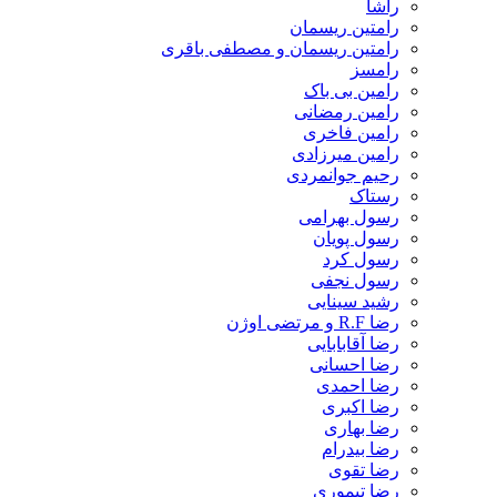
راشا
رامتین ریسمان
رامتین ریسمان و مصطفی باقری
رامسز
رامین بی باک
رامین رمضانی
رامین فاخری
رامین میرزادی
رحیم جوانمردی
رستاک
رسول بهرامی
رسول پویان
رسول کرد
رسول نجفی
رشید سینایی
رضا R.F و مرتضی اوژن
رضا آقابابایی
رضا احسانی
رضا احمدی
رضا اکبری
رضا بهاری
رضا بیدرام
رضا تقوی
رضا تیموری