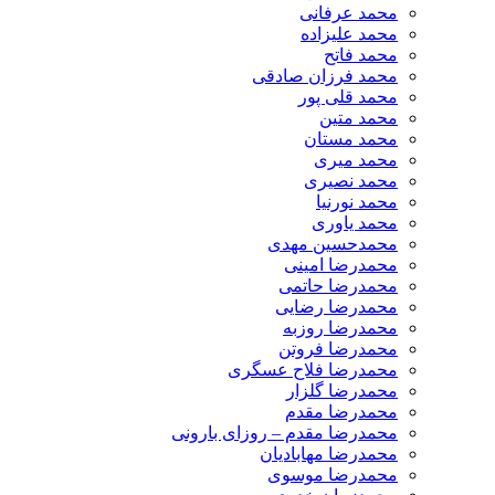
محمد عرفانی
محمد علیزاده
محمد فاتح
محمد فرزان صادقی
محمد قلی پور
محمد متین
محمد مستان
محمد میری
محمد نصیری
محمد نورنیا
محمد یاوری
محمدحسین مهدی
محمدرضا امینی
محمدرضا حاتمی
محمدرضا رضایی
محمدرضا روزبه
محمدرضا فروتن
محمدرضا فلاح عسگری
محمدرضا گلزار
محمدرضا مقدم
محمدرضا مقدم – روزای بارونی
محمدرضا مهابادیان
محمدرضا موسوی