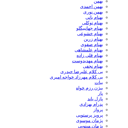
بهمن
بهمن احمدی
بهمن نوری
بهنام بانی
بهنام توکلی
بهنام جهانبیگلو
بهنام خشوعی
بهنام زرین
بهنام صفوی
بهنام علمشاهی
بهنام قلی زاده
بهنام مهدیدوست
بهنام نجفی
بی کلام علیرضا حیدری
بی کلام مهرزاد خواجه امیری
بیات
بیژن رزم خواه
پاز
پازل باند
پدرام بهزادی
پرواز
پرویز پرستویی
پژمان موسوی
پژمان مینویی