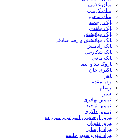
ایمان غلامی
ایمان کریمی
ایمان ماهرو
بابک ارجمند
بابک جاهدی
بابک جهانبخش
بابک جهانبخش و رضا صادقی
بابک رادمنش
بابک شکارچی
بابک مافی
باروک بند و ایضا
باکتری خان
باهر
بردیا مقدم
برسام
بشیر
بنیامین بهادری
بنیامین توحید
بنیامین ذاکری
بهروز اوجاقی و امیرعزیز میرزاده
بهروز نقویان
بهزاد پارسایی
بهزاد لیتو و سپهر خلسه