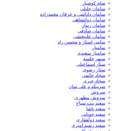
سام کوشیار
سامان جلیلی
سامان داداشی و عرفان محمدزاده
سامان دولتشاهی
سامان زیوار
سامان صادقی
سامان علیبخشی
سامی استار و محسن راد
سامیار
سامیار سعیدی
سپهر خلسه
ستار اسماعیلی
ستار رضوی
سجاد حاتمی
سجاد خیری
سرپیکو و علی سان
سروش
سروش مظهری
سعید بیت سیاح
سعید پاشا
سعید چوپانی
سعید ذولفقاری
سعید رشید امیری
سعید رهنمافر