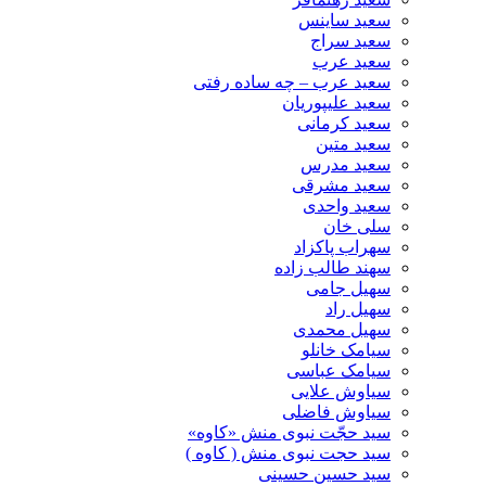
سعید ساینس
سعید سراج
سعید عرب
سعید عرب – چه ساده رفتی
سعید علیپوریان
سعید کرمانی
سعید متین
سعید مدرس
سعید مشرقی
سعید واحدی
سلی خان
سهراب پاکزاد
سهند طالب زاده
سهیل جامی
سهیل راد
سهیل محمدی
سیامک خانلو
سیامک عباسی
سیاوش علایی
سیاوش فاضلی
سید حجّت نبوی منش «کاوه»
سید حجت نبوی منش ( کاوه )
سید حسین حسینى