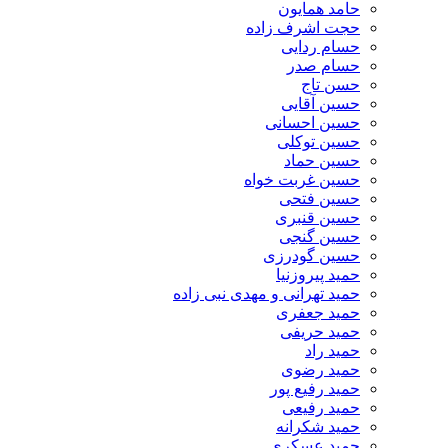
حامد همایون
حجت اشرف زاده
حسام ردایی
حسام صدر
حسن تاج
حسین آقایی
حسین احسانی
حسین توکلی
حسین حماد
حسین غربت خواه
حسین فتحی
حسین قنبری
حسین گنجی
حسین گودرزی
حمید پیروزنیا
حمید تهرانی و مهدی نبی زاده
حمید جعفری
حمید حریفی
حمید راد
حمید رضوی
حمید رفیع پور
حمید رفیعی
حمید شکرانه
حمید عسکری