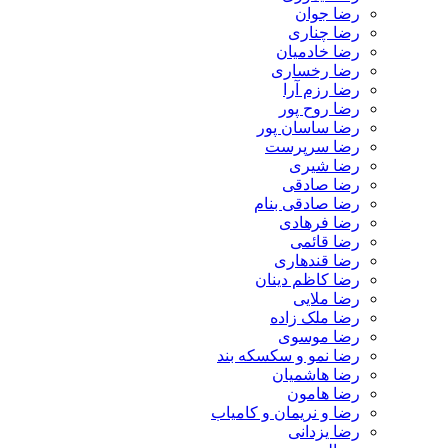
رضا جوان
رضا چناری
رضا خادمیان
رضا رخساری
رضا رزم آرا
رضا روح پور
رضا ساسان پور
رضا سرپرست
رضا شیری
رضا صادقی
رضا صادقی بنام
رضا فرهادی
رضا قائمی
رضا قندهاری
رضا کاظم دینان
رضا ملایی
رضا ملک زاده
رضا موسوی
رضا نمو و سکسکه بند
رضا هاشمیان
رضا هامون
رضا و نریمان و کامیاب
رضا یزدانی