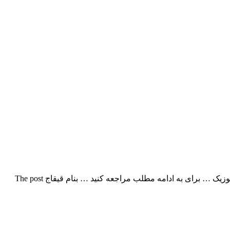
مسعود امامی بنام قیقاج با بالاترین کیفیت – Qeyqaj بزودی از پاپ موزیک … برای به ادامه مطلب مراجعه کنید … بنام قیقاج The post