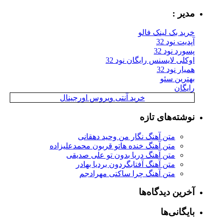
مدیر :
خرید بک لینک فالو
آپدیت نود 32
پسورد نود 32
اوکلی لایسنس رایگان نود 32
همیار نود 32
بهترین سئو
رایگان
خرید آنتی ویروس اورجینال
نوشته‌های تازه
متن آهنگ نگار من وحید دهقانی
متن آهنگ خنده هاتو قربون محمدعلیزاده
متن آهنگ دریا بدون تو علی صدیقی
متن آهنگ آفتابگردون بردیا بهادر
متن آهنگ چرا ساکتی مهرادجم
آخرین دیدگاه‌ها
بایگانی‌ها