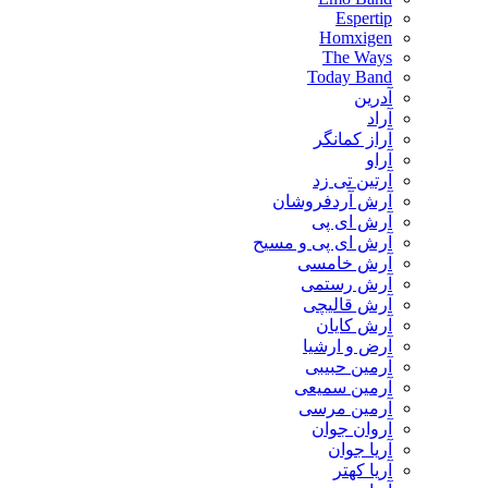
Espertip
Homxigen
The Ways
Today Band
آدرین
آراد
آراز کمانگر
آراو
آرتین تی زد
آرش آردفروشان
آرش ای پی
آرش ای پی و مسیح
آرش خامسی
آرش رستمی
آرش قالیچی
آرش کایان
​آرض و ارشیا
آرمین حبیبی
آرمین سمیعی
آرمین مرسی
آروان جوان
آریا جوان
آریا کهتر