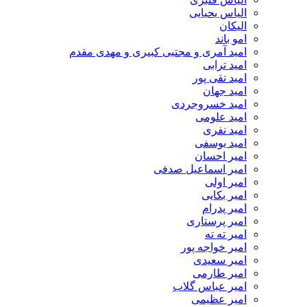
الیاس یحیایی
الیکان
امو باند
امید آمری و مجتبی کبیری و مهدى مقدم
امید ترابی
امید تقی پور
امید جهان
امید خسروجردی
امید علومی
امید نفری
امید یوسفی
امیر احسان
امیر اسماعیل صدفی
امیر اولی
امیر بکایی
امیر پدرام
امیر پرستاری
امیر ته ته
امیر خواجه پور
امیر سعیدی
امیر طارمی
امیر عباس گلاب
امیر عظیمی