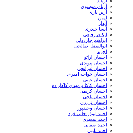
آریابد
آریان موسوی
آرین یاری
آمین
آیدار
آیسا حیدری
آیکان رفیعی
ابراهیم چاردولی
ابوالفضل صالحی
اجوید
احسان اراتو
احسان پیوندی
احسان تهرانچی
احسان خواجه امیری
احسان غیبی
احسان کاکا و مهدی کاکازاده
احسان کریمی
احسان ناجی
احسان نی زن
احسان وحیدپور
احمد ابوذر خانی فرد
احمد سعیدی
احمد صفایی
احمد نایبی