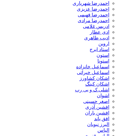
احمدرضا شهریاری
احمدرضا عزیزی
احمدرضا فهیمی
احمدرضا مرادی
ادریس غلامی
ادی عطار
ادیب طاهری
اروین
استاد ایرج
استون
استونا
اسماعیل خانزاده
اسماعیل خیراتی
اشکان کشاورز
اشکان کینگ
اشلی.ک و بی رپ
اشوان
اصغر حسینی
افشین آذری
افشین باران
افق باند
البرز نبویان
الیاس
الیاس قنبرى