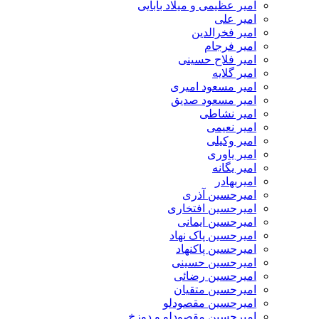
امیر عظیمی و میلاد بابایی
امیر علی
امیر فخرالدین
امیر فرجام
امیر فلاح حسینی
امیر گلایه
امیر مسعود امیری
امیر مسعود صدیق
امیر نشاطی
امیر نعیمی
امیر وکیلی
امیر یاوری
امیر یگانه
امیربهادر
امیرحسین آذری
امیرحسین افتخاری
امیرحسین ایمانی
امیرحسین پاک نهاد
امیرحسین پاکنهاد
امیرحسین حسینی
امیرحسین رضائی
امیرحسین متقیان
امیرحسین مقصودلو
امیرحسین مقصودلو و دوزخ