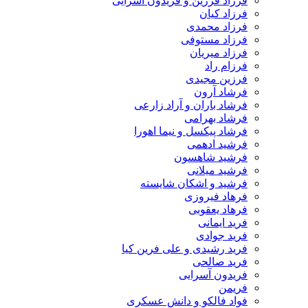
فرزاد فرزین و فریدون آسرایی
فرزاد کیان
فرزاد محمدی
فرزاد مستوفی
فرزاد میریان
فرزام راد
فرزین مجیدی
فرشاد آرون
فرشاد باران و آراد زارعی
فرشاد بهرامی
فرشاد پیکسل و نیما اهورا
فرشید ادهمی
فرشید شاهسون
فرشید میلانی
فرشید و اشکان شایسته
فرهاد فیروزی
فرهاد یعقوبی
فرید ایمانی
فرید جوادی
فرید رشیدی و علی فرین کیا
فرید صالحی
فریدون آسرایی
فریمن
فواد فالکو و دانش عسکری