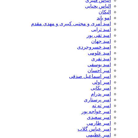
الیاس قنبرى
الیاس یحیایی
الیکان
امو باند
امید آمری و مجتبی کبیری و مهدى مقدم
امید ترابی
امید تقی پور
امید جهان
امید خسروجردی
امید علومی
امید نفری
امید یوسفی
امیر احسان
امیر اسماعیل صدفی
امیر اولی
امیر بکایی
امیر پدرام
امیر پرستاری
امیر ته ته
امیر خواجه پور
امیر سعیدی
امیر طارمی
امیر عباس گلاب
امیر عظیمی