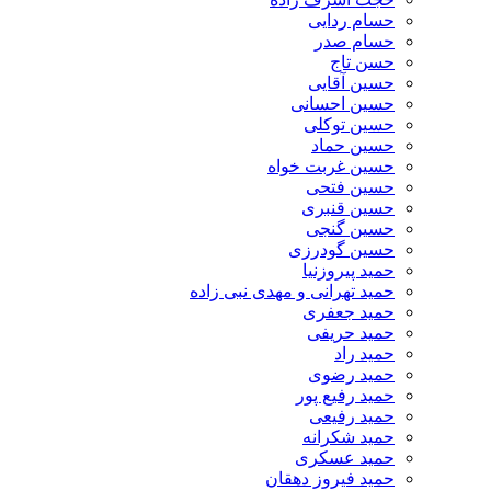
حسام ردایی
حسام صدر
حسن تاج
حسین آقایی
حسین احسانی
حسین توکلی
حسین حماد
حسین غربت خواه
حسین فتحی
حسین قنبری
حسین گنجی
حسین گودرزی
حمید پیروزنیا
حمید تهرانی و مهدی نبی زاده
حمید جعفری
حمید حریفی
حمید راد
حمید رضوی
حمید رفیع پور
حمید رفیعی
حمید شکرانه
حمید عسکری
حمید فیروز دهقان