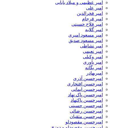
امیر عظیمی و میلاد بابایی
امیر علی
امیر فخرالدین
امیر فرجام
امیر فلاح حسینی
امیر گلایه
امیر مسعود امیری
امیر مسعود صدیق
امیر نشاطی
امیر نعیمی
امیر وکیلی
امیر یاوری
امیر یگانه
امیربهادر
امیرحسین آذری
امیرحسین افتخاری
امیرحسین ایمانی
امیرحسین پاک نهاد
امیرحسین پاکنهاد
امیرحسین حسینی
امیرحسین رضائی
امیرحسین متقیان
امیرحسین مقصودلو
امیرحسین مقصودلو و دوزخ