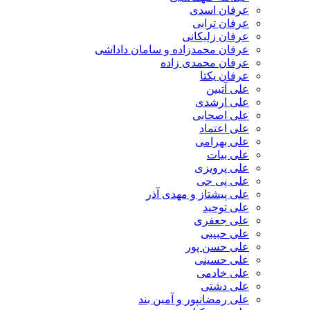
عرفان اسدی
عرفان ترابی
عرفان زلیکانی
عرفان محمدزاده و سامان داداشی
عرفان محمدی زاده
عرفان یکتا
علی آتبین
علی ارشدی
علی اصحابی
علی اعتماد
علی بهرامی
علی بیات
علی پرویزی
علی پی جی
علی پیشتاز و مهدی آذر
علی توحید
علی جعفری
علی حبیبی
علی حسن پور
علی حسینی
علی خادمی
علی دشتی
علی رمضانپور و آمین بند