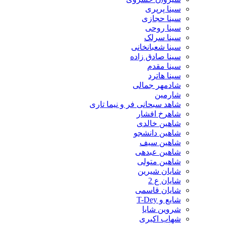
سینا پرپری
سینا حجازی
سینا روحی
سینا سرلک
سینا شعبانخانی
سینا صادق زاده
سینا مقدم
سینا هاترد
شادمهر جمالی
شارمین
شاهد سبحانی فر و نیما تاری
شاهرخ افشار
شاهین خالدی
شاهین دانشجو
شاهین سیف
شاهین عبدهی
شاهین متولی
شایان شیرین
شایان ع 2
شایان قاسمی
شایع و T-Dey
شروین شایا
شهاب اکبری