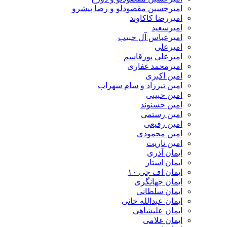
امیرحسین مقصودلو و رضا پیشرو
امیررضا کاکاوند
امیرسعید
امیرعباس آل حبیب
امیرعلی
امیرعلی پورقاسم
امیرمحمد غفاری
امین اکبری
امین تیرزاد و سام سهراب
امین حبیبی
امین حسنوند
امین رستمی
امین رفیعی
امین محمودی
امین ناریت
ایمان آذری
ایمان استار
ایمان اف جی ۱۰
ایمان جهانگری
ایمان سلطانی
ایمان عبدالله خانی
ایمان علیشاهی
ایمان غلامی