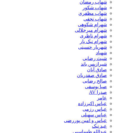
شهاب رمضان
شهاب شکور
شهاب مظفری
شهاب نجفی
شهرام شکوهی
شهرام میرجلالی
شهرام ناظری
شهرام نیک یار
شهریار حسینی
شهیاد
شیث رضایی
شیرازیس باند
صادق آبان
صادق صفدریان
صالح رضایی
صبا یوسفی
صدرا AV
عامر
عباس اکبرزاده
عباس رزمی
عباس سهیلی
عباس و امین پوررضی
عبد نیک
عبدالله طهماسبی‎