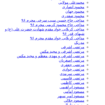
محمدعلی مولایی
محمود انصاری
محمود جهان
محمود صفدری
مداحی حاج حسین سیب سرخی محرم ۹۶
مداحی حاج محمود کریمی محرم ۹۶
مداحی کربلایی جواد مقدم شهادت حضرت علی (ع) و
شبهای قدر ۹۶
مداحی کربلایی جواد مقدم محرم ۹۶
مدریک
مرتضی اشرفی
مرتضی اشرفی و مجید مکس
مرتضی اشرفی و مهدی معظم و مجید مکس
مرتضی اصغریان
مرتضی جعفری
مرتضی جوادی
مرتضی سرمدی
مرتضی قاسمی
مرتضی کاظمی
مسعود ابراهیمی
مسعود امامی
مسعود امیر سپهر
مسعود جلالی
مسعود دانیالی