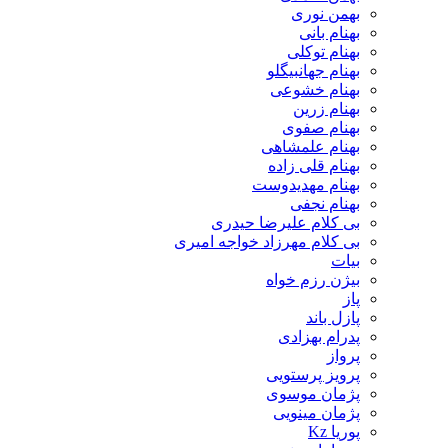
بهمن نوری
بهنام بانی
بهنام توکلی
بهنام جهانبیگلو
بهنام خشوعی
بهنام زرین
بهنام صفوی
بهنام علمشاهی
بهنام قلی زاده
بهنام مهدیدوست
بهنام نجفی
بی کلام علیرضا حیدری
بی کلام مهرزاد خواجه امیری
بیات
بیژن رزم خواه
پاز
پازل باند
پدرام بهزادی
پرواز
پرویز پرستویی
پژمان موسوی
پژمان مینویی
پوریا Kz