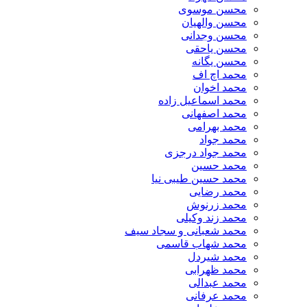
محسن موسوی
محسن والهیان
محسن وجدانی
محسن یاحقی
محسن یگانه
محمد اچ اف
محمد اخوان
محمد اسماعیل زاده
محمد اصفهانی
محمد بهرامی
محمد جواد
محمد جواد درجزی
محمد حسین
محمد حسین طیبی نیا
محمد رضایی
محمد زرنوش
محمد زند وکیلی
محمد شعبانی و سجاد سیف
محمد شهاب قاسمی
​محمد شیردل
محمد ظهرابی
محمد عبدالی
محمد عرفانی