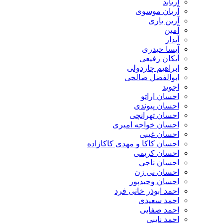
آریابد
آریان موسوی
آرین یاری
آمین
آیدار
آیسا حیدری
آیکان رفیعی
ابراهیم چاردولی
ابوالفضل صالحی
اجوید
احسان اراتو
احسان پیوندی
احسان تهرانچی
احسان خواجه امیری
احسان غیبی
احسان کاکا و مهدی کاکازاده
احسان کریمی
احسان ناجی
احسان نی زن
احسان وحیدپور
احمد ابوذر خانی فرد
احمد سعیدی
احمد صفایی
احمد نایبی