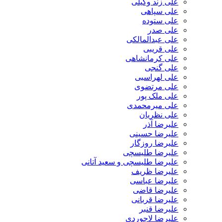
علی زند وکیلی
علی سپاهی
علی ستوده
علی صدر
علی عبدالمالکی
علی قریبی
علی کرمانشاهی
علی گنجی
علی لهراسبی
علی مرتضوی
علی ملک پور
علی میرمحمدی
علی نظریان
علیرضا آذر
علیرضا حسینی
علیرضا روزگار
علیرضا طلیسچی
علیرضا طلیسچی و سعید آتانی
علیرضا ظریف
علیرضا عباسی
علیرضا قاضی
علیرضا قربانی
علیرضا قنبر
علیرضا لاجوردی