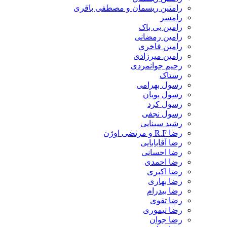
رامتین ریسمان و مصطفی باقری
رامسز
رامین بی باک
رامین رمضانی
رامین فاخری
رامین میرزادی
رحیم جوانمردی
رستاک
رسول بهرامی
رسول پویان
رسول کرد
رسول نجفی
رشید سینایی
رضا R.F و مرتضی اوژن
رضا آقابابایی
رضا احسانی
رضا احمدی
رضا اکبری
رضا بهاری
رضا بیدرام
رضا تقوی
رضا تیموری
رضا جوان