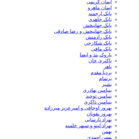
ایمان کریمی
ایمان ماهرو
بابک ارجمند
بابک جاهدی
بابک جهانبخش
بابک جهانبخش و رضا صادقی
بابک رادمنش
بابک شکارچی
بابک مافی
باروک بند و ایضا
باکتری خان
باهر
بردیا مقدم
برسام
بشیر
بنیامین بهادری
بنیامین توحید
بنیامین ذاکری
بهروز اوجاقی و امیرعزیز میرزاده
بهروز نقویان
بهزاد پارسایی
بهزاد لیتو و سپهر خلسه
بهمن
بهمن احمدی