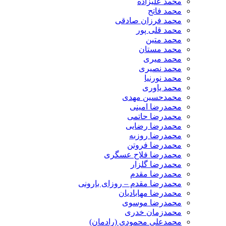
محمد علیزاده
محمد فاتح
محمد فرزان صادقی
محمد قلی پور
محمد متین
محمد مستان
محمد میری
محمد نصیری
محمد نورنیا
محمد یاوری
محمدحسین مهدی
محمدرضا امینی
محمدرضا حاتمی
محمدرضا رضایی
محمدرضا روزبه
محمدرضا فروتن
محمدرضا فلاح عسگری
محمدرضا گلزار
محمدرضا مقدم
محمدرضا مقدم – روزای بارونی
محمدرضا مهابادیان
محمدرضا موسوی
محمدزمان خدری
محمدعلی محمودی (رادمان)