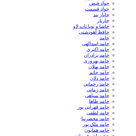
جواد فیض
جواد قسمت
چاپار بند
چارتار
حاشا و پویا تات لاو
حافظ آهودشتی
حامد
حامد اسدالهی
حامد اکبری
حامد برادران
حامد بهروزی
حامد پهلان
حامد حاتم
حامد دلان
حامد رحمانی
حامد زمانی
حامد سیاهی
حامد طاها
حامد قهرایی پور
حامد لطفی
حامد محضرنیا
حامد ملک پور
حامد همایون
حجت اشرف زاده