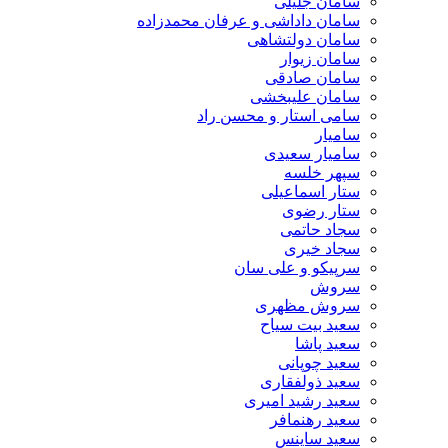
سامان جلیلی
سامان داداشی و عرفان محمدزاده
سامان دولتشاهی
سامان زیوار
سامان صادقی
سامان علیبخشی
سامی استار و محسن راد
سامیار
سامیار سعیدی
سپهر خلسه
ستار اسماعیلی
ستار رضوی
سجاد حاتمی
سجاد خیری
سرپیکو و علی سان
سروش
سروش مظهری
سعید بیت سیاح
سعید پاشا
سعید چوپانی
سعید ذولفقاری
سعید رشید امیری
سعید رهنمافر
سعید ساینس