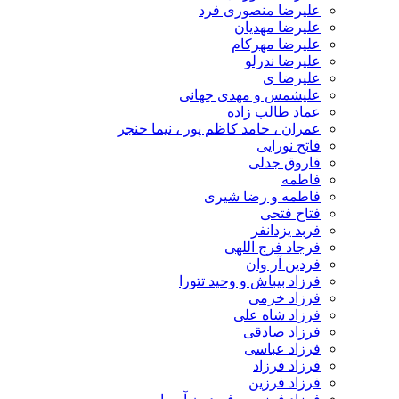
علیرضا منصوری فرد
علیرضا مهدیان
علیرضا مهرکام
علیرضا ندرلو
علیرضا ی
علیشمس و مهدی جهانی
عماد طالب زاده
عمران ، حامد کاظم پور ، نیما حنجر
فاتح نورایی
فاروق جدلی
فاطمه
فاطمه و رضا شیری
فتاح فتحی
فربد یزدانفر
فرجاد فرج اللهی
فردین آر وان
فرزاد بیباش و وحید تتورا
فرزاد خرمی
فرزاد شاه علی
فرزاد صادقی
فرزاد عباسی
فرزاد فرزاد
فرزاد فرزین