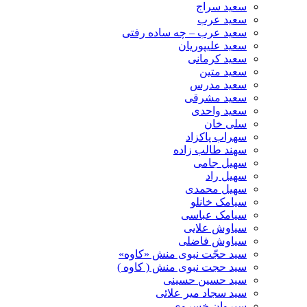
سعید سراج
سعید عرب
سعید عرب – چه ساده رفتی
سعید علیپوریان
سعید کرمانی
سعید متین
سعید مدرس
سعید مشرقی
سعید واحدی
سلی خان
سهراب پاکزاد
سهند طالب زاده
سهیل جامی
سهیل راد
سهیل محمدی
سیامک خانلو
سیامک عباسی
سیاوش علایی
سیاوش فاضلی
سید حجّت نبوی منش «کاوه»
سید حجت نبوی منش ( کاوه )
سید حسین حسینى
سید سجاد میر علائی
سیروان خسروی