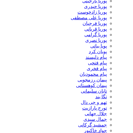
پوریا بارجینی
پوریا حیدری
پوریا زادخوست
پوریا علی مصطفی
پوریا فرجیان
پوریا قربانی
پوریا گرامی
پوریا نصری
پویا بیاتی
پویان کرد
پیام دلپسند
پیام فتحی
پیام فخری
پیام محمودیان
پیمان رزمجویی
پیمان کوهستانی
تابان سلیمانی
تگا بند
تهم و جی دال
تورج پارازیت
جلال جهانی
جمال سیدی
جمشید گرکانی
جواد خاکپور