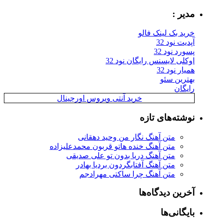
مدیر :
خرید بک لینک فالو
آپدیت نود 32
پسورد نود 32
اوکلی لایسنس رایگان نود 32
همیار نود 32
بهترین سئو
رایگان
خرید آنتی ویروس اورجینال
نوشته‌های تازه
متن آهنگ نگار من وحید دهقانی
متن آهنگ خنده هاتو قربون محمدعلیزاده
متن آهنگ دریا بدون تو علی صدیقی
متن آهنگ آفتابگردون بردیا بهادر
متن آهنگ چرا ساکتی مهرادجم
آخرین دیدگاه‌ها
بایگانی‌ها