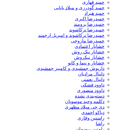
حمید قهاری
حمید گودرزی و میلاد بابایی
حمید هیراد
حمیدرضا اکبری
حمیدرضا برومند
حمیدرضا ترکاشوند
حمیدرضا ترکاشوند و امیریل ارجمند
حمیدرضا مازوچی
خشایار اعتمادی
خشایار نیک روش
خشایار نیکروش
خشایار و نیما و کانو
داریوش جمشیدی و کامبیز جمشیدی
دانیال مرادیان
دانیال نعمتی
داوود فشکی
داوود منصوری
دسته‌بندی نشده
دکلمه وحید موسویان
دی جی میلاد مظهری
دیاکو احمدی
راستین وقاری
راشا
رامتین ریسمان