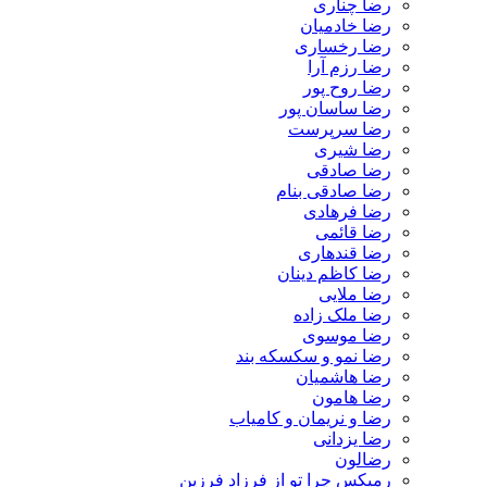
رضا چناری
رضا خادمیان
رضا رخساری
رضا رزم آرا
رضا روح پور
رضا ساسان پور
رضا سرپرست
رضا شیری
رضا صادقی
رضا صادقی بنام
رضا فرهادی
رضا قائمی
رضا قندهاری
رضا کاظم دینان
رضا ملایی
رضا ملک زاده
رضا موسوی
رضا نمو و سکسکه بند
رضا هاشمیان
رضا هامون
رضا و نریمان و کامیاب
رضا یزدانی
رضالون
رمیکس چرا تو از فرزاد فرزین