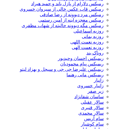
رمیکس دلارام از پازل باند و حمید هیراد
رمیکس قاب عکس خالی از سیروان خسروی
رمیکس مرد دیوونه از رضا صادقی
رمیکس معجزه اینه از امین رستمی
رمیکس مگه دیوونه حالیته از شهاب مظفری
روزبه اسماعیلی
روزبه بمانی
روزبه نعمت اللهی
روزبه نعمت الهی
روناک بند
ریمیکس احسان وحیدپور
ریمیکس پیام محمودیان
ریمیکس علیرضا جی جی و سیجل و بهزاد لیتو
ریمیکس مانی رهنما
زانیار
زانیار خسروی
زیر صفر
ساسان شفانژاد
سالار عقیلی
سالار قنبری
سالار محمدی
سام آریس
سام کوشیار