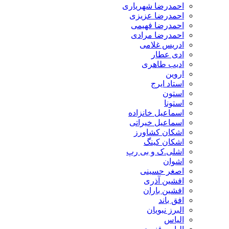
احمدرضا شهریاری
احمدرضا عزیزی
احمدرضا فهیمی
احمدرضا مرادی
ادریس غلامی
ادی عطار
ادیب طاهری
اروین
استاد ایرج
استون
استونا
اسماعیل خانزاده
اسماعیل خیراتی
اشکان کشاورز
اشکان کینگ
اشلی.ک و بی رپ
اشوان
اصغر حسینی
افشین آذری
افشین باران
افق باند
البرز نبویان
الیاس