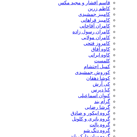
قاسم افشار و مجید مکس
کاظم زرین
کامبیز جمشیدی
کامبیز فراهانی
کامران آقاخانی
کامران رسول زاده
کامران مولایی
کامروز فتحی
کاوه آفاق
کاوه ایرانی
کلمست
کمیل احتشام
کوروش جمشیدی
کوشا دهقان
کی آرش
کیا دپرس
کیوان اسماعیلی
گرام بند
گرشا رضایی
گروه اپیکور و صادق
گروه باتری و کلونل
گروه پالت
گروه دنگ شو
گروه سان دارک باند