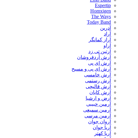
Espertip
Homxigen
The Ways
Today Band
آدرین
آراد
آراز کمانگر
آراو
آرتین تی زد
آرش آردفروشان
آرش ای پی
آرش ای پی و مسیح
آرش خامسی
آرش رستمی
آرش قالیچی
آرش کایان
​آرض و ارشیا
آرمین حبیبی
آرمین سمیعی
آرمین مرسی
آروان جوان
آریا جوان
آریا کهتر