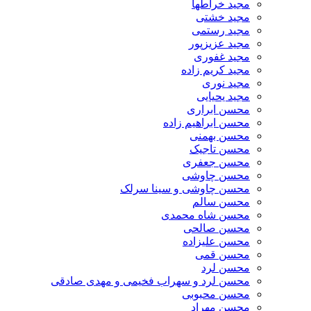
مجید خراطها
مجید خشتی
مجید رستمی
مجید عزیزپور
مجید غفوری
مجید کریم زاده
مجید نوری
مجید یحیایی
محسن ابراری
محسن ابراهیم زاده
محسن بهمنی
محسن تاجیک
محسن جعفری
محسن چاوشی
محسن چاوشی و سینا سرلک
محسن سالم
محسن شاه محمدی
محسن صالحی
محسن علیزاده
محسن قمی
محسن لرد
محسن لرد و سهراب فخیمی و مهدی صادقی
محسن محبوبی
محسن مهراد