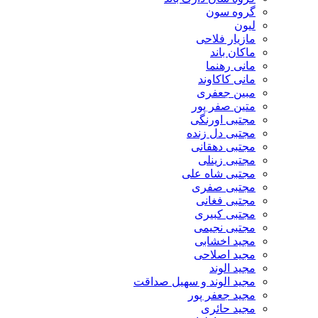
گروه سون
لیون
مازیار فلاحی
ماکان باند
مانی رهنما
مانی کاکاوند
مبین جعفری
متین صفر پور
مجتبی اورنگی
مجتبی دل زنده
مجتبی دهقانی
مجتبی زینلی
مجتبی شاه علی
مجتبی صفری
مجتبی فغانی
مجتبی کبیری
مجتبی نجیمی
مجید اخشابی
مجید اصلاحی
مجید الوند‎
مجید الوند و سهیل صداقت
مجید جعفر پور
مجید حائری