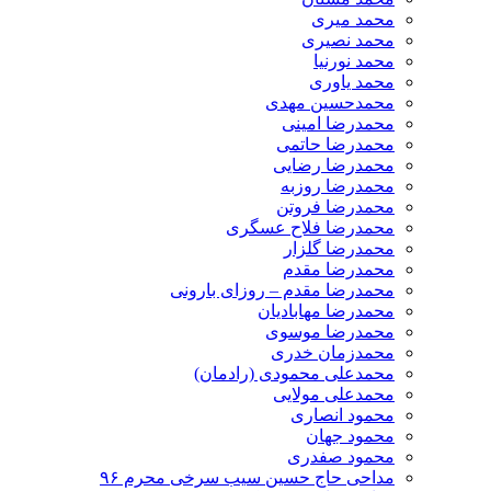
محمد میری
محمد نصیری
محمد نورنیا
محمد یاوری
محمدحسین مهدی
محمدرضا امینی
محمدرضا حاتمی
محمدرضا رضایی
محمدرضا روزبه
محمدرضا فروتن
محمدرضا فلاح عسگری
محمدرضا گلزار
محمدرضا مقدم
محمدرضا مقدم – روزای بارونی
محمدرضا مهابادیان
محمدرضا موسوی
محمدزمان خدری
محمدعلی محمودی (رادمان)
محمدعلی مولایی
محمود انصاری
محمود جهان
محمود صفدری
مداحی حاج حسین سیب سرخی محرم ۹۶