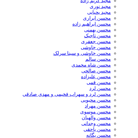
مجید کریم زاده
مجید نوری
مجید یحیایی
محسن ابراری
محسن ابراهیم زاده
محسن بهمنی
محسن تاجیک
محسن جعفری
محسن چاوشی
محسن چاوشی و سینا سرلک
محسن سالم
محسن شاه محمدی
محسن صالحی
محسن علیزاده
محسن قمی
محسن لرد
محسن لرد و سهراب فخیمی و مهدی صادقی
محسن محبوبی
محسن مهراد
محسن موسوی
محسن والهیان
محسن وجدانی
محسن یاحقی
محسن یگانه