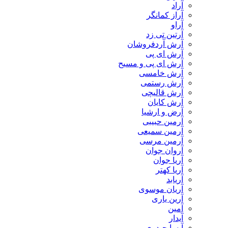
آراد
آراز کمانگر
آراو
آرتین تی زد
آرش آردفروشان
آرش ای پی
آرش ای پی و مسیح
آرش خامسی
آرش رستمی
آرش قالیچی
آرش کایان
​آرض و ارشیا
آرمین حبیبی
آرمین سمیعی
آرمین مرسی
آروان جوان
آریا جوان
آریا کهتر
آریابد
آریان موسوی
آرین یاری
آمین
آیدار
آیسا حیدری