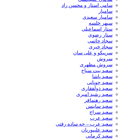
سامی استار و محسن راد
سامیار
سامیار سعیدی
سپهر خلسه
ستار اسماعیلی
ستار رضوی
سجاد حاتمی
سجاد خیری
سرپیکو و علی سان
سروش
سروش مظهری
سعید بیت سیاح
سعید پاشا
سعید چوپانی
سعید ذولفقاری
سعید رشید امیری
سعید رهنمافر
سعید ساینس
سعید سراج
سعید عرب
سعید عرب – چه ساده رفتی
سعید علیپوریان
سعید کرمانی