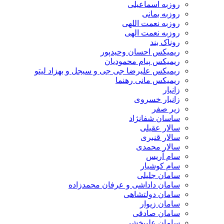
روزبه اسماعیلی
روزبه بمانی
روزبه نعمت اللهی
روزبه نعمت الهی
روناک بند
ریمیکس احسان وحیدپور
ریمیکس پیام محمودیان
ریمیکس علیرضا جی جی و سیجل و بهزاد لیتو
ریمیکس مانی رهنما
زانیار
زانیار خسروی
زیر صفر
ساسان شفانژاد
سالار عقیلی
سالار قنبری
سالار محمدی
سام آریس
سام کوشیار
سامان جلیلی
سامان داداشی و عرفان محمدزاده
سامان دولتشاهی
سامان زیوار
سامان صادقی
سامان علیبخشی