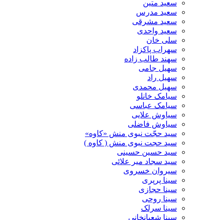
سعید متین
سعید مدرس
سعید مشرقی
سعید واحدی
سلی خان
سهراب پاکزاد
سهند طالب زاده
سهیل جامی
سهیل راد
سهیل محمدی
سیامک خانلو
سیامک عباسی
سیاوش علایی
سیاوش فاضلی
سید حجّت نبوی منش «کاوه»
سید حجت نبوی منش ( کاوه )
سید حسین حسینى
سید سجاد میر علائی
سیروان خسروی
سینا پرپری
سینا حجازی
سینا روحی
سینا سرلک
سینا شعبانخانی