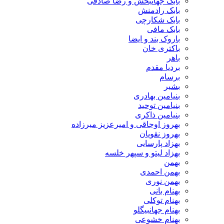
بابک جهانبخش و رضا صادقی
بابک رادمنش
بابک شکارچی
بابک مافی
باروک بند و ایضا
باکتری خان
باهر
بردیا مقدم
برسام
بشیر
بنیامین بهادری
بنیامین توحید
بنیامین ذاکری
بهروز اوجاقی و امیرعزیز میرزاده
بهروز نقویان
بهزاد پارسایی
بهزاد لیتو و سپهر خلسه
بهمن
بهمن احمدی
بهمن نوری
بهنام بانی
بهنام توکلی
بهنام جهانبیگلو
بهنام خشوعی