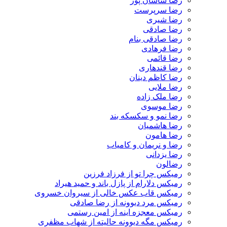
رضا ساسان پور
رضا سرپرست
رضا شیری
رضا صادقی
رضا صادقی بنام
رضا فرهادی
رضا قائمی
رضا قندهاری
رضا کاظم دینان
رضا ملایی
رضا ملک زاده
رضا موسوی
رضا نمو و سکسکه بند
رضا هاشمیان
رضا هامون
رضا و نریمان و کامیاب
رضا یزدانی
رضالون
رمیکس چرا تو از فرزاد فرزین
رمیکس دلارام از پازل باند و حمید هیراد
رمیکس قاب عکس خالی از سیروان خسروی
رمیکس مرد دیوونه از رضا صادقی
رمیکس معجزه اینه از امین رستمی
رمیکس مگه دیوونه حالیته از شهاب مظفری