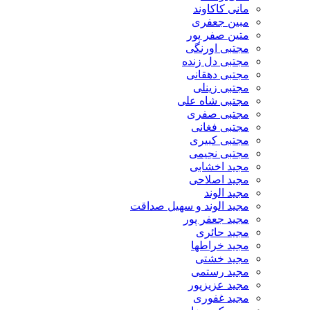
مانی کاکاوند
مبین جعفری
متین صفر پور
مجتبی اورنگی
مجتبی دل زنده
مجتبی دهقانی
مجتبی زینلی
مجتبی شاه علی
مجتبی صفری
مجتبی فغانی
مجتبی کبیری
مجتبی نجیمی
مجید اخشابی
مجید اصلاحی
مجید الوند‎
مجید الوند و سهیل صداقت
مجید جعفر پور
مجید حائری
مجید خراطها
مجید خشتی
مجید رستمی
مجید عزیزپور
مجید غفوری