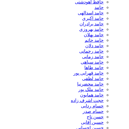
حافظ آهودشتی
حامد
حامد اسدالهی
حامد اکبری
حامد برادران
حامد بهروزی
حامد پهلان
حامد حاتم
حامد دلان
حامد رحمانی
حامد زمانی
حامد سیاهی
حامد طاها
حامد قهرایی پور
حامد لطفی
حامد محضرنیا
حامد ملک پور
حامد همایون
حجت اشرف زاده
حسام ردایی
حسام صدر
حسن تاج
حسین آقایی
حسین احسانی