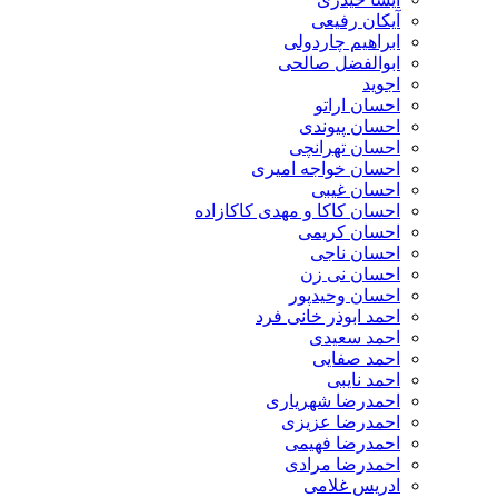
آیکان رفیعی
ابراهیم چاردولی
ابوالفضل صالحی
اجوید
احسان اراتو
احسان پیوندی
احسان تهرانچی
احسان خواجه امیری
احسان غیبی
احسان کاکا و مهدی کاکازاده
احسان کریمی
احسان ناجی
احسان نی زن
احسان وحیدپور
احمد ابوذر خانی فرد
احمد سعیدی
احمد صفایی
احمد نایبی
احمدرضا شهریاری
احمدرضا عزیزی
احمدرضا فهیمی
احمدرضا مرادی
ادریس غلامی