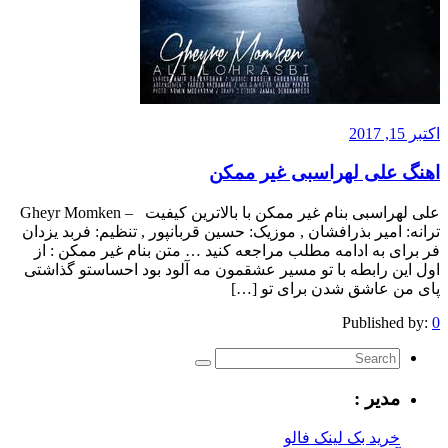
اکتبر 15, 2017
اهنگ علی لهراسبی غیر ممکن
علی لهراسبی بنام غیر ممکن با بالاترین کیفیت – Gheyr Momken
ترانه: امیر بذرافشان , موزیک: حسین قربانپور , تنظیم: فربد یزدان
فر برای به ادامه مطلب مراجعه کنید … متن بنام غیر ممکن : از
اول این رابطه با تو مسیر عشقمون مه آلود بود احساستو گذاشتی
پای من عاشق شدن برای تو […]
Published by:
0
مدیر :
خرید بک لینک فالو