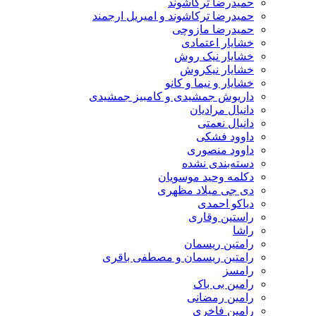
حمیدرضا ترکاشوند
حمیدرضا ترکاشوند و امیریل ارجمند
حمیدرضا مازوچی
خشایار اعتمادی
خشایار نیک روش
خشایار نیکروش
خشایار و نیما و کانو
داریوش جمشیدی و کامبیز جمشیدی
دانیال مرادیان
دانیال نعمتی
داوود فشکی
داوود منصوری
دسته‌بندی نشده
دکلمه وحید موسویان
دی جی میلاد مظهری
دیاکو احمدی
راستین وقاری
راشا
رامتین ریسمان
رامتین ریسمان و مصطفی باقری
رامسز
رامین بی باک
رامین رمضانی
رامین فاخری