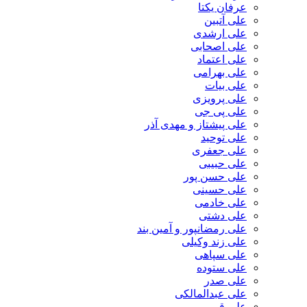
عرفان یکتا
علی آتبین
علی ارشدی
علی اصحابی
علی اعتماد
علی بهرامی
علی بیات
علی پرویزی
علی پی جی
علی پیشتاز و مهدی آذر
علی توحید
علی جعفری
علی حبیبی
علی حسن پور
علی حسینی
علی خادمی
علی دشتی
علی رمضانپور و آمین بند
علی زند وکیلی
علی سپاهی
علی ستوده
علی صدر
علی عبدالمالکی
علی قریبی