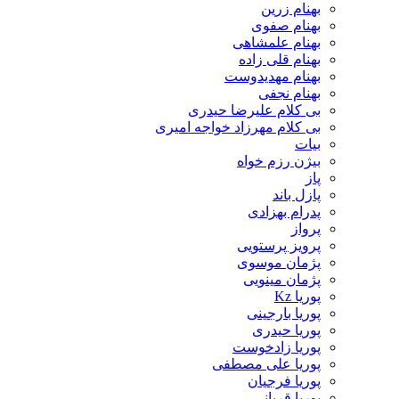
بهنام زرین
بهنام صفوی
بهنام علمشاهی
بهنام قلی زاده
بهنام مهدیدوست
بهنام نجفی
بی کلام علیرضا حیدری
بی کلام مهرزاد خواجه امیری
بیات
بیژن رزم خواه
پاز
پازل باند
پدرام بهزادی
پرواز
پرویز پرستویی
پژمان موسوی
پژمان مینویی
پوریا Kz
پوریا بارجینی
پوریا حیدری
پوریا زادخوست
پوریا علی مصطفی
پوریا فرجیان
پوریا قربانی