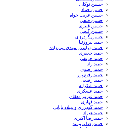
حسین توکلی
حسین حماد
حسین غربت خواه
حسین فتحی
حسین قنبری
حسین گنجی
حسین گودرزی
حمید پیروزنیا
حمید تهرانی و مهدی نبی زاده
حمید جعفری
حمید حریفی
حمید راد
حمید رضوی
حمید رفیع پور
حمید رفیعی
حمید شکرانه
حمید عسکری
حمید فیروز دهقان
حمید قهاری
حمید گودرزی و میلاد بابایی
حمید هیراد
حمیدرضا اکبری
حمیدرضا برومند