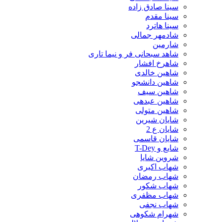
سینا صادق زاده
سینا مقدم
سینا هاترد
شادمهر جمالی
شارمین
شاهد سبحانی فر و نیما تاری
شاهرخ افشار
شاهین خالدی
شاهین دانشجو
شاهین سیف
شاهین عبدهی
شاهین متولی
شایان شیرین
شایان ع 2
شایان قاسمی
شایع و T-Dey
شروین شایا
شهاب اکبری
شهاب رمضان
شهاب شکور
شهاب مظفری
شهاب نجفی
شهرام شکوهی