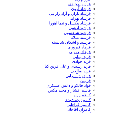
فرزین مجیدی
فرشاد آرون
فرشاد باران و آراد زارعی
فرشاد بهرامی
فرشاد پیکسل و نیما اهورا
فرشید ادهمی
فرشید شاهسون
فرشید میلانی
فرشید و اشکان شایسته
فرهاد فیروزی
فرهاد یعقوبی
فرید ایمانی
فرید جوادی
فرید رشیدی و علی فرین کیا
فرید صالحی
فریدون آسرایی
فریمن
فواد فالکو و دانش عسکری
قاسم افشار و مجید مکس
کاظم زرین
کامبیز جمشیدی
کامبیز فراهانی
کامران آقاخانی