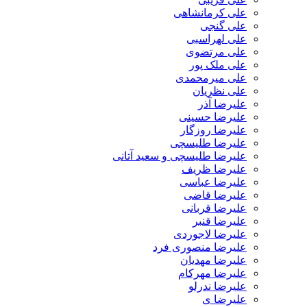
علی کرمانشاهی
علی گنجی
علی لهراسبی
علی مرتضوی
علی ملک پور
علی میرمحمدی
علی نظریان
علیرضا آذر
علیرضا حسینی
علیرضا روزگار
علیرضا طلیسچی
علیرضا طلیسچی و سعید آتانی
علیرضا ظریف
علیرضا عباسی
علیرضا قاضی
علیرضا قربانی
علیرضا قنبر
علیرضا لاجوردی
علیرضا منصوری فرد
علیرضا مهدیان
علیرضا مهرکام
علیرضا ندرلو
علیرضا ی