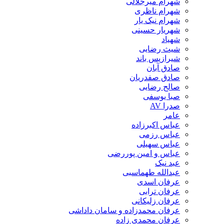
شهرام میرجلالی
شهرام ناظری
شهرام نیک یار
شهریار حسینی
شهیاد
شیث رضایی
شیرازیس باند
صادق آبان
صادق صفدریان
صالح رضایی
صبا یوسفی
صدرا AV
عامر
عباس اکبرزاده
عباس رزمی
عباس سهیلی
عباس و امین پوررضی
عبد نیک
عبدالله طهماسبی‎
عرفان اسدی
عرفان ترابی
عرفان زلیکانی
عرفان محمدزاده و سامان داداشی
عرفان محمدی زاده