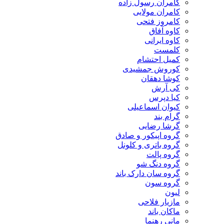
کامران رسول زاده
کامران مولایی
کامروز فتحی
کاوه آفاق
کاوه ایرانی
کلمست
کمیل احتشام
کوروش جمشیدی
کوشا دهقان
کی آرش
کیا دپرس
کیوان اسماعیلی
گرام بند
گرشا رضایی
گروه اپیکور و صادق
گروه باتری و کلونل
گروه پالت
گروه دنگ شو
گروه سان دارک باند
گروه سون
لیون
مازیار فلاحی
ماکان باند
مانی رهنما