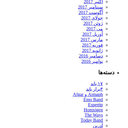
اکتبر 2017
سپتامبر 2017
آگوست 2017
جولای 2017
ژوئن 2017
می 2017
آوریل 2017
مارس 2017
فوریه 2017
ژانویه 2017
دسامبر 2016
نوامبر 2016
دسته‌ها
۱۷ باند
۳برار باند
Armaph و Afgar
Emo Band
Espertip
Homxigen
The Ways
Today Band
آدرین