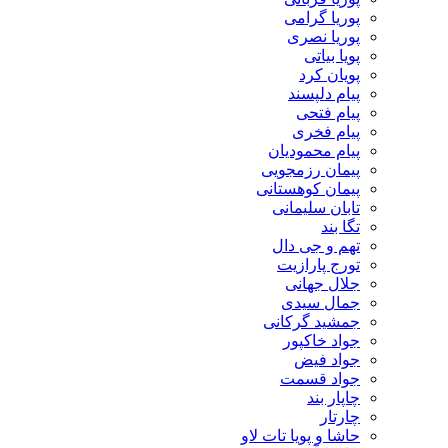
پوریا گرامی
پوریا نصری
پویا بیاتی
پویان کرد
پیام دلپسند
پیام فتحی
پیام فخری
پیام محمودیان
پیمان رزمجویی
پیمان کوهستانی
تابان سلیمانی
تگا بند
تهم و جی دال
تورج پارازیت
جلال جهانی
جمال سیدی
جمشید گرکانی
جواد خاکپور
جواد فیض
جواد قسمت
چاپار بند
چارتار
حاشا و پویا تات لاو