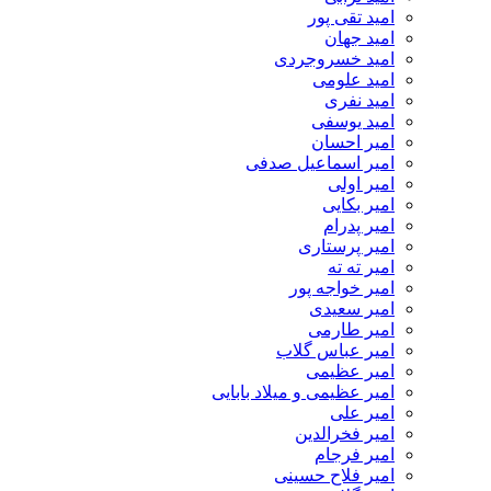
امید تقی پور
امید جهان
امید خسروجردی
امید علومی
امید نفری
امید یوسفی
امیر احسان
امیر اسماعیل صدفی
امیر اولی
امیر بکایی
امیر پدرام
امیر پرستاری
امیر ته ته
امیر خواجه پور
امیر سعیدی
امیر طارمی
امیر عباس گلاب
امیر عظیمی
امیر عظیمی و میلاد بابایی
امیر علی
امیر فخرالدین
امیر فرجام
امیر فلاح حسینی