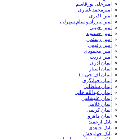
امیرعلی پورقاسم
امیرمحمد غفاری
امین اکبری
امین تیرزاد و سام سهراب
امین حبیبی
امین حسنوند
امین رستمی
امین رفیعی
امین محمودی
امین ناریت
ایمان آذری
ایمان استار
ایمان اف جی ۱۰
ایمان جهانگری
ایمان سلطانی
ایمان عبدالله خانی
ایمان علیشاهی
ایمان غلامی
ایمان کریمی
ایمان ماهرو
بابک ارجمند
بابک جاهدی
بابک جهانبخش