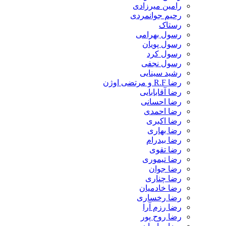
رامین میرزادی
رحیم جوانمردی
رستاک
رسول بهرامی
رسول پویان
رسول کرد
رسول نجفی
رشید سینایی
رضا R.F و مرتضی اوژن
رضا آقابابایی
رضا احسانی
رضا احمدی
رضا اکبری
رضا بهاری
رضا بیدرام
رضا تقوی
رضا تیموری
رضا جوان
رضا چناری
رضا خادمیان
رضا رخساری
رضا رزم آرا
رضا روح پور