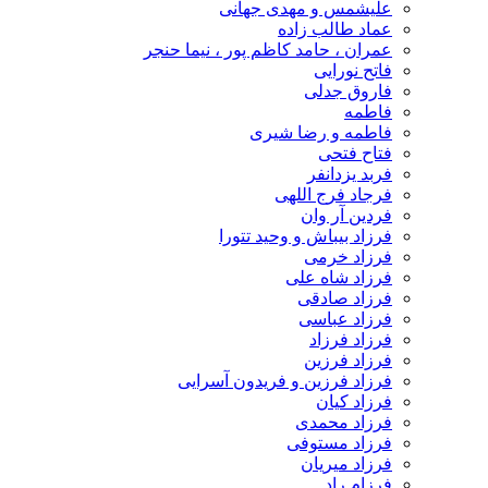
علیشمس و مهدی جهانی
عماد طالب زاده
عمران ، حامد کاظم پور ، نیما حنجر
فاتح نورایی
فاروق جدلی
فاطمه
فاطمه و رضا شیری
فتاح فتحی
فربد یزدانفر
فرجاد فرج اللهی
فردین آر وان
فرزاد بیباش و وحید تتورا
فرزاد خرمی
فرزاد شاه علی
فرزاد صادقی
فرزاد عباسی
فرزاد فرزاد
فرزاد فرزین
فرزاد فرزین و فریدون آسرایی
فرزاد کیان
فرزاد محمدی
فرزاد مستوفی
فرزاد میریان
فرزام راد