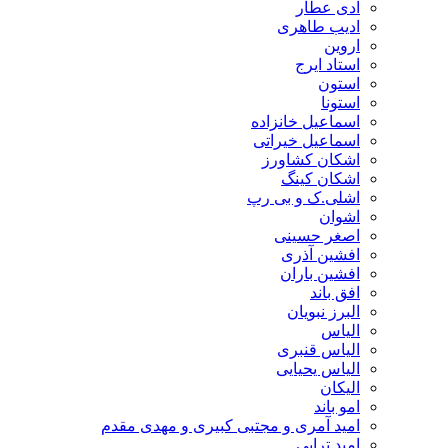
ادی عطار
ادیب طاهری
اروین
استاد ایرج
استون
استونا
اسماعیل خانزاده
اسماعیل خیراتی
اشکان کشاورز
اشکان کینگ
اشلی.ک و بی رپ
اشوان
اصغر حسینی
افشین آذری
افشین باران
افق باند
البرز نبویان
الیاس
الیاس قنبرى
الیاس یحیایی
الیکان
امو باند
امید آمری و مجتبی کبیری و مهدى مقدم
امید ترابی