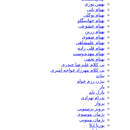
بهمن نوری
بهنام بانی
بهنام توکلی
بهنام جهانبیگلو
بهنام خشوعی
بهنام زرین
بهنام صفوی
بهنام علمشاهی
بهنام قلی زاده
بهنام مهدیدوست
بهنام نجفی
بی کلام علیرضا حیدری
بی کلام مهرزاد خواجه امیری
بیات
بیژن رزم خواه
پاز
پازل باند
پدرام بهزادی
پرواز
پرویز پرستویی
پژمان موسوی
پژمان مینویی
پوریا Kz