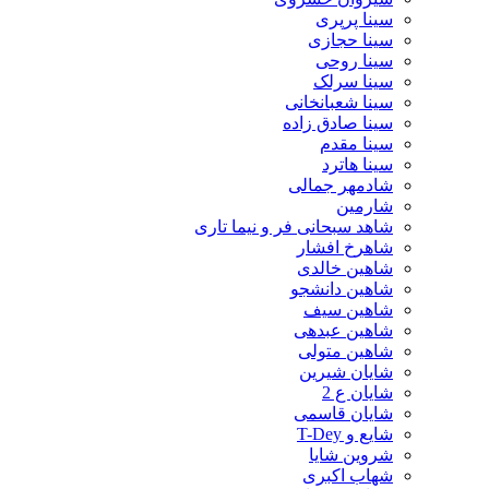
سینا پرپری
سینا حجازی
سینا روحی
سینا سرلک
سینا شعبانخانی
سینا صادق زاده
سینا مقدم
سینا هاترد
شادمهر جمالی
شارمین
شاهد سبحانی فر و نیما تاری
شاهرخ افشار
شاهین خالدی
شاهین دانشجو
شاهین سیف
شاهین عبدهی
شاهین متولی
شایان شیرین
شایان ع 2
شایان قاسمی
شایع و T-Dey
شروین شایا
شهاب اکبری