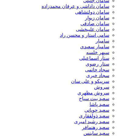
سامان جلیلی
سامان داداشی و عرفان محمدزاده
سامان دولتشاهی
سامان زیوار
سامان صادقی
سامان علیبخشی
سامی استار و محسن راد
سامیار
سامیار سعیدی
سپهر خلسه
ستار اسماعیلی
ستار رضوی
سجاد حاتمی
سجاد خیری
سرپیکو و علی سان
سروش
سروش مظهری
سعید بیت سیاح
سعید پاشا
سعید چوپانی
سعید ذولفقاری
سعید رشید امیری
سعید رهنمافر
سعید ساینس