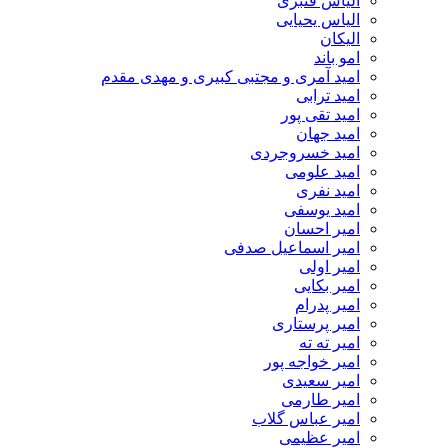
الیاس قنبرى
الیاس یحیایی
الیکان
امو باند
امید آمری و مجتبی کبیری و مهدى مقدم
امید ترابی
امید تقی پور
امید جهان
امید خسروجردی
امید علومی
امید نفری
امید یوسفی
امیر احسان
امیر اسماعیل صدفی
امیر اولی
امیر بکایی
امیر پدرام
امیر پرستاری
امیر ته ته
امیر خواجه پور
امیر سعیدی
امیر طارمی
امیر عباس گلاب
امیر عظیمی