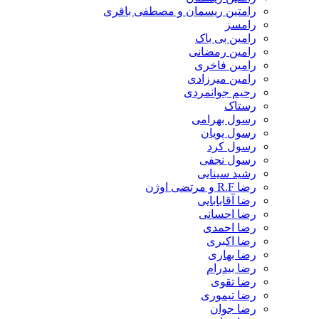
رامتین ریسمان و مصطفی باقری
رامسز
رامین بی باک
رامین رمضانی
رامین فاخری
رامین میرزادی
رحیم جوانمردی
رستاک
رسول بهرامی
رسول پویان
رسول کرد
رسول نجفی
رشید سینایی
رضا R.F و مرتضی اوژن
رضا آقابابایی
رضا احسانی
رضا احمدی
رضا اکبری
رضا بهاری
رضا بیدرام
رضا تقوی
رضا تیموری
رضا جوان