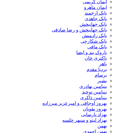
ایمان کریمی
ایمان ماهرو
بابک ارجمند
بابک جاهدی
بابک جهانبخش
بابک جهانبخش و رضا صادقی
بابک رادمنش
بابک شکارچی
بابک مافی
باروک بند و ایضا
باکتری خان
باهر
بردیا مقدم
برسام
بشیر
بنیامین بهادری
بنیامین توحید
بنیامین ذاکری
بهروز اوجاقی و امیرعزیز میرزاده
بهروز نقویان
بهزاد پارسایی
بهزاد لیتو و سپهر خلسه
بهمن
بهمن احمدی