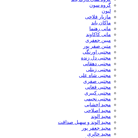
گروه سون
لیون
مازیار فلاحی
ماکان باند
مانی رهنما
مانی کاکاوند
مبین جعفری
متین صفر پور
مجتبی اورنگی
مجتبی دل زنده
مجتبی دهقانی
مجتبی زینلی
مجتبی شاه علی
مجتبی صفری
مجتبی فغانی
مجتبی کبیری
مجتبی نجیمی
مجید اخشابی
مجید اصلاحی
مجید الوند‎
مجید الوند و سهیل صداقت
مجید جعفر پور
مجید حائری