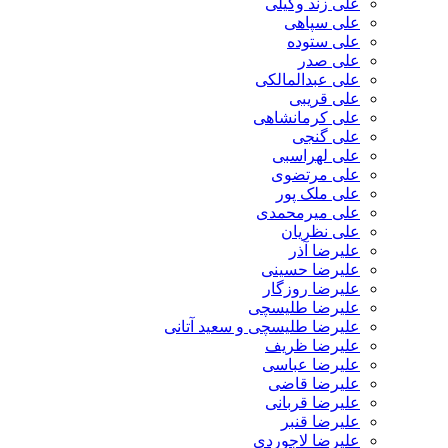
علی زند وکیلی
علی سپاهی
علی ستوده
علی صدر
علی عبدالمالکی
علی قریبی
علی کرمانشاهی
علی گنجی
علی لهراسبی
علی مرتضوی
علی ملک پور
علی میرمحمدی
علی نظریان
علیرضا آذر
علیرضا حسینی
علیرضا روزگار
علیرضا طلیسچی
علیرضا طلیسچی و سعید آتانی
علیرضا ظریف
علیرضا عباسی
علیرضا قاضی
علیرضا قربانی
علیرضا قنبر
علیرضا لاجوردی