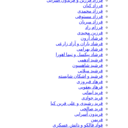
فرزاد فرزین و فریدون آسرایی
فرزاد کیان
فرزاد محمدی
فرزاد مستوفی
فرزاد میریان
فرزام راد
فرزین مجیدی
فرشاد آرون
فرشاد باران و آراد زارعی
فرشاد بهرامی
فرشاد پیکسل و نیما اهورا
فرشید ادهمی
فرشید شاهسون
فرشید میلانی
فرشید و اشکان شایسته
فرهاد فیروزی
فرهاد یعقوبی
فرید ایمانی
فرید جوادی
فرید رشیدی و علی فرین کیا
فرید صالحی
فریدون آسرایی
فریمن
فواد فالکو و دانش عسکری