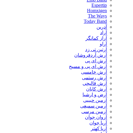
Espertip
Homxigen
The Ways
Today Band
آدرین
آراد
آراز کمانگر
آراو
آرتین تی زد
آرش آردفروشان
آرش ای پی
آرش ای پی و مسیح
آرش خامسی
آرش رستمی
آرش قالیچی
آرش کایان
​آرض و ارشیا
آرمین حبیبی
آرمین سمیعی
آرمین مرسی
آروان جوان
آریا جوان
آریا کهتر