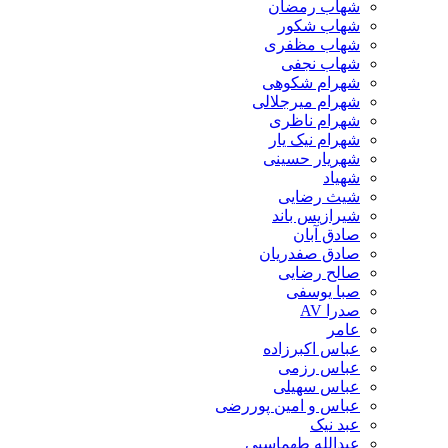
شهاب رمضان
شهاب شکور
شهاب مظفری
شهاب نجفی
شهرام شکوهی
شهرام میرجلالی
شهرام ناظری
شهرام نیک یار
شهریار حسینی
شهیاد
شیث رضایی
شیرازیس باند
صادق آبان
صادق صفدریان
صالح رضایی
صبا یوسفی
صدرا AV
عامر
عباس اکبرزاده
عباس رزمی
عباس سهیلی
عباس و امین پوررضی
عبد نیک
عبدالله طهماسبی‎