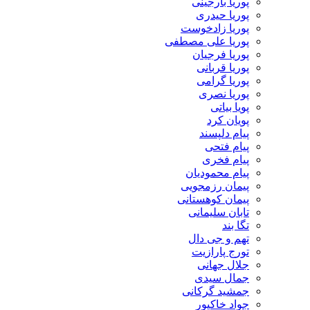
پوریا بارجینی
پوریا حیدری
پوریا زادخوست
پوریا علی مصطفی
پوریا فرجیان
پوریا قربانی
پوریا گرامی
پوریا نصری
پویا بیاتی
پویان کرد
پیام دلپسند
پیام فتحی
پیام فخری
پیام محمودیان
پیمان رزمجویی
پیمان کوهستانی
تابان سلیمانی
تگا بند
تهم و جی دال
تورج پارازیت
جلال جهانی
جمال سیدی
جمشید گرکانی
جواد خاکپور