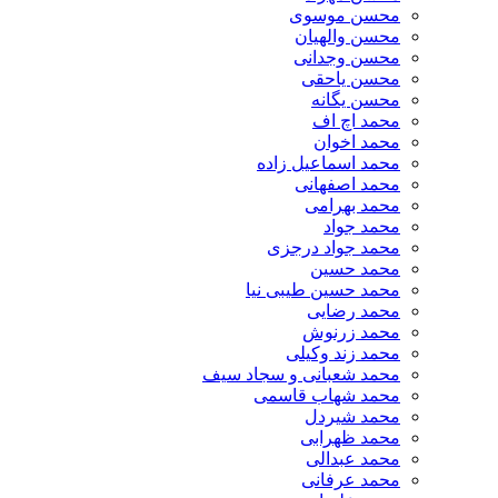
محسن موسوی
محسن والهیان
محسن وجدانی
محسن یاحقی
محسن یگانه
محمد اچ اف
محمد اخوان
محمد اسماعیل زاده
محمد اصفهانی
محمد بهرامی
محمد جواد
محمد جواد درجزی
محمد حسین
محمد حسین طیبی نیا
محمد رضایی
محمد زرنوش
محمد زند وکیلی
محمد شعبانی و سجاد سیف
محمد شهاب قاسمی
​محمد شیردل
محمد ظهرابی
محمد عبدالی
محمد عرفانی