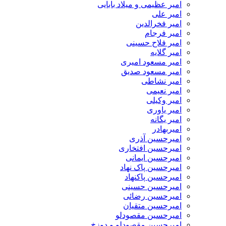
امیر عظیمی و میلاد بابایی
امیر علی
امیر فخرالدین
امیر فرجام
امیر فلاح حسینی
امیر گلایه
امیر مسعود امیری
امیر مسعود صدیق
امیر نشاطی
امیر نعیمی
امیر وکیلی
امیر یاوری
امیر یگانه
امیربهادر
امیرحسین آذری
امیرحسین افتخاری
امیرحسین ایمانی
امیرحسین پاک نهاد
امیرحسین پاکنهاد
امیرحسین حسینی
امیرحسین رضائی
امیرحسین متقیان
امیرحسین مقصودلو
امیرحسین مقصودلو و دوزخ