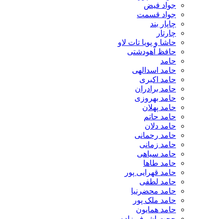
جواد فیض
جواد قسمت
چاپار بند
چارتار
حاشا و پویا تات لاو
حافظ آهودشتی
حامد
حامد اسدالهی
حامد اکبری
حامد برادران
حامد بهروزی
حامد پهلان
حامد حاتم
حامد دلان
حامد رحمانی
حامد زمانی
حامد سیاهی
حامد طاها
حامد قهرایی پور
حامد لطفی
حامد محضرنیا
حامد ملک پور
حامد همایون
حجت اشرف زاده