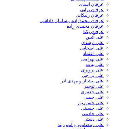
عرفان اسدی
عرفان ترابی
عرفان زلیکانی
عرفان محمدزاده و سامان داداشی
عرفان محمدی زاده
عرفان یکتا
علی آتبین
علی ارشدی
علی اصحابی
علی اعتماد
علی بهرامی
علی بیات
علی پرویزی
علی پی جی
علی پیشتاز و مهدی آذر
علی توحید
علی جعفری
علی حبیبی
علی حسن پور
علی حسینی
علی خادمی
علی دشتی
علی رمضانپور و آمین بند