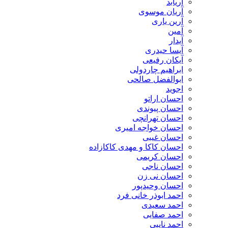
آریابد
آریان موسوی
آرین یاری
آمین
آیدار
آیسا حیدری
آیکان رفیعی
ابراهیم چاردولی
ابوالفضل صالحی
اجوید
احسان اراتو
احسان پیوندی
احسان تهرانچی
احسان خواجه امیری
احسان غیبی
احسان کاکا و مهدی کاکازاده
احسان کریمی
احسان ناجی
احسان نی زن
احسان وحیدپور
احمد ابوذر خانی فرد
احمد سعیدی
احمد صفایی
احمد نایبی