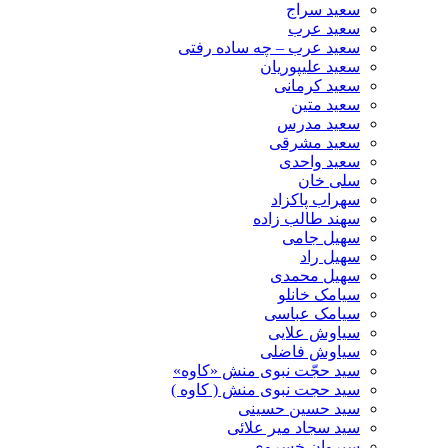
سعید سراج
سعید عرب
سعید عرب – چه ساده رفتی
سعید علیپوریان
سعید کرمانی
سعید متین
سعید مدرس
سعید مشرقی
سعید واحدی
سلی خان
سهراب پاکزاد
سهند طالب زاده
سهیل جامی
سهیل راد
سهیل محمدی
سیامک خانلو
سیامک عباسی
سیاوش علایی
سیاوش فاضلی
سید حجّت نبوی منش «کاوه»
سید حجت نبوی منش ( کاوه )
سید حسین حسینى
سید سجاد میر علائی
سیروان خسروی