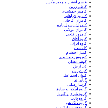
قاسم افشار و مجید مکس
کاظم زرین
کامبیز جمشیدی
کامبیز فراهانی
کامران آقاخانی
کامران رسول زاده
کامران مولایی
کامروز فتحی
کاوه آفاق
کاوه ایرانی
کلمست
کمیل احتشام
کوروش جمشیدی
کوشا دهقان
کی آرش
کیا دپرس
کیوان اسماعیلی
گرام بند
گرشا رضایی
گروه اپیکور و صادق
گروه باتری و کلونل
گروه پالت
گروه دنگ شو
گروه سان دارک باند