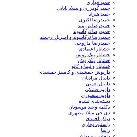
حمید قهاری
حمید گودرزی و میلاد بابایی
حمید هیراد
حمیدرضا اکبری
حمیدرضا برومند
حمیدرضا ترکاشوند
حمیدرضا ترکاشوند و امیریل ارجمند
حمیدرضا مازوچی
خشایار اعتمادی
خشایار نیک روش
خشایار نیکروش
خشایار و نیما و کانو
داریوش جمشیدی و کامبیز جمشیدی
دانیال مرادیان
دانیال نعمتی
داوود فشکی
داوود منصوری
دسته‌بندی نشده
دکلمه وحید موسویان
دی جی میلاد مظهری
دیاکو احمدی
راستین وقاری
راشا
رامتین ریسمان