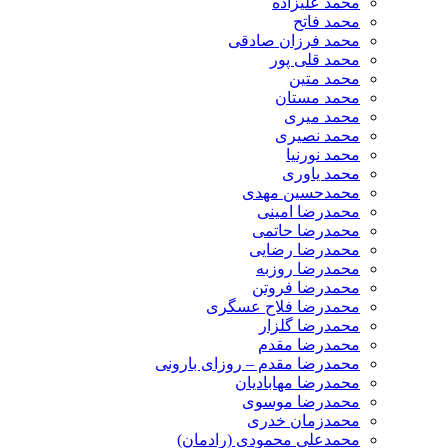
محمد علیزاده
محمد فاتح
محمد فرزان صادقی
محمد قلی پور
محمد متین
محمد مستان
محمد میری
محمد نصیری
محمد نورنیا
محمد یاوری
محمدحسین مهدی
محمدرضا امینی
محمدرضا حاتمی
محمدرضا رضایی
محمدرضا روزبه
محمدرضا فروتن
محمدرضا فلاح عسگری
محمدرضا گلزار
محمدرضا مقدم
محمدرضا مقدم – روزای بارونی
محمدرضا مهابادیان
محمدرضا موسوی
محمدزمان خدری
محمدعلی محمودی (رادمان)