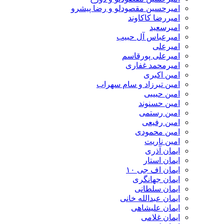
امیرحسین مقصودلو و رضا پیشرو
امیررضا کاکاوند
امیرسعید
امیرعباس آل حبیب
امیرعلی
امیرعلی پورقاسم
امیرمحمد غفاری
امین اکبری
امین تیرزاد و سام سهراب
امین حبیبی
امین حسنوند
امین رستمی
امین رفیعی
امین محمودی
امین ناریت
ایمان آذری
ایمان استار
ایمان اف جی ۱۰
ایمان جهانگری
ایمان سلطانی
ایمان عبدالله خانی
ایمان علیشاهی
ایمان غلامی