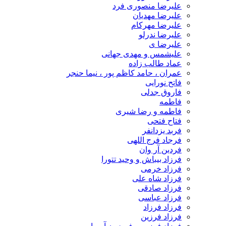
علیرضا منصوری فرد
علیرضا مهدیان
علیرضا مهرکام
علیرضا ندرلو
علیرضا ی
علیشمس و مهدی جهانی
عماد طالب زاده
عمران ، حامد کاظم پور ، نیما حنجر
فاتح نورایی
فاروق جدلی
فاطمه
فاطمه و رضا شیری
فتاح فتحی
فربد یزدانفر
فرجاد فرج اللهی
فردین آر وان
فرزاد بیباش و وحید تتورا
فرزاد خرمی
فرزاد شاه علی
فرزاد صادقی
فرزاد عباسی
فرزاد فرزاد
فرزاد فرزین