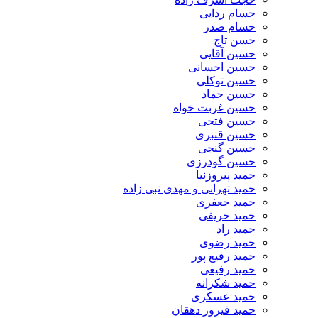
حسام ردایی
حسام صدر
حسن تاج
حسین آقایی
حسین احسانی
حسین توکلی
حسین حماد
حسین غربت خواه
حسین فتحی
حسین قنبری
حسین گنجی
حسین گودرزی
حمید پیروزنیا
حمید تهرانی و مهدی نبی زاده
حمید جعفری
حمید حریفی
حمید راد
حمید رضوی
حمید رفیع پور
حمید رفیعی
حمید شکرانه
حمید عسکری
حمید فیروز دهقان