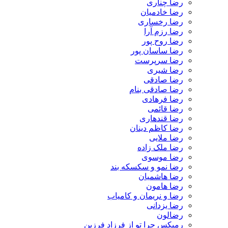
رضا چناری
رضا خادمیان
رضا رخساری
رضا رزم آرا
رضا روح پور
رضا ساسان پور
رضا سرپرست
رضا شیری
رضا صادقی
رضا صادقی بنام
رضا فرهادی
رضا قائمی
رضا قندهاری
رضا کاظم دینان
رضا ملایی
رضا ملک زاده
رضا موسوی
رضا نمو و سکسکه بند
رضا هاشمیان
رضا هامون
رضا و نریمان و کامیاب
رضا یزدانی
رضالون
رمیکس چرا تو از فرزاد فرزین