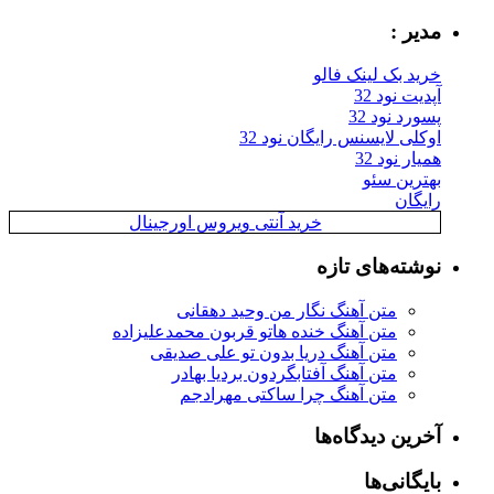
مدیر :
خرید بک لینک فالو
آپدیت نود 32
پسورد نود 32
اوکلی لایسنس رایگان نود 32
همیار نود 32
بهترین سئو
رایگان
خرید آنتی ویروس اورجینال
نوشته‌های تازه
متن آهنگ نگار من وحید دهقانی
متن آهنگ خنده هاتو قربون محمدعلیزاده
متن آهنگ دریا بدون تو علی صدیقی
متن آهنگ آفتابگردون بردیا بهادر
متن آهنگ چرا ساکتی مهرادجم
آخرین دیدگاه‌ها
بایگانی‌ها