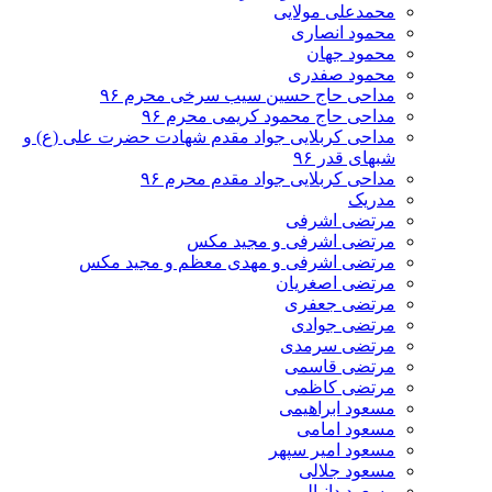
محمدعلی مولایی
محمود انصاری
محمود جهان
محمود صفدری
مداحی حاج حسین سیب سرخی محرم ۹۶
مداحی حاج محمود کریمی محرم ۹۶
مداحی کربلایی جواد مقدم شهادت حضرت علی (ع) و
شبهای قدر ۹۶
مداحی کربلایی جواد مقدم محرم ۹۶
مدریک
مرتضی اشرفی
مرتضی اشرفی و مجید مکس
مرتضی اشرفی و مهدی معظم و مجید مکس
مرتضی اصغریان
مرتضی جعفری
مرتضی جوادی
مرتضی سرمدی
مرتضی قاسمی
مرتضی کاظمی
مسعود ابراهیمی
مسعود امامی
مسعود امیر سپهر
مسعود جلالی
مسعود دانیالی