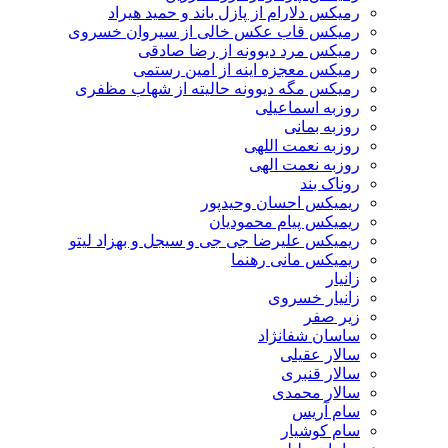
رمیکس دلارام از پازل باند و حمید هیراد
رمیکس قاب عکس خالی از سیروان خسروی
رمیکس مرد دیوونه از رضا صادقی
رمیکس معجزه اینه از امین رستمی
رمیکس مگه دیوونه حالیته از شهاب مظفری
روزبه اسماعیلی
روزبه بمانی
روزبه نعمت اللهی
روزبه نعمت الهی
روناک بند
ریمیکس احسان وحیدپور
ریمیکس پیام محمودیان
ریمیکس علیرضا جی جی و سیجل و بهزاد لیتو
ریمیکس مانی رهنما
زانیار
زانیار خسروی
زیر صفر
ساسان شفانژاد
سالار عقیلی
سالار قنبری
سالار محمدی
سام آریس
سام کوشیار