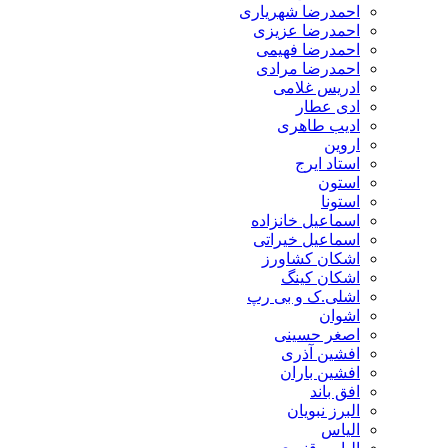
احمدرضا شهریاری
احمدرضا عزیزی
احمدرضا فهیمی
احمدرضا مرادی
ادریس غلامی
ادی عطار
ادیب طاهری
اروین
استاد ایرج
استون
استونا
اسماعیل خانزاده
اسماعیل خیراتی
اشکان کشاورز
اشکان کینگ
اشلی.ک و بی رپ
اشوان
اصغر حسینی
افشین آذری
افشین باران
افق باند
البرز نبویان
الیاس