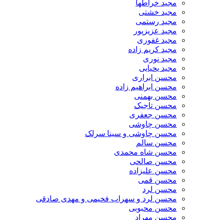
مجید خراطها
مجید خشتی
مجید رستمی
مجید عزیزپور
مجید غفوری
مجید کریم زاده
مجید نوری
مجید یحیایی
محسن ابراری
محسن ابراهیم زاده
محسن بهمنی
محسن تاجیک
محسن جعفری
محسن چاوشی
محسن چاوشی و سینا سرلک
محسن سالم
محسن شاه محمدی
محسن صالحی
محسن علیزاده
محسن قمی
محسن لرد
محسن لرد و سهراب فخیمی و مهدی صادقی
محسن محبوبی
محسن مهراد