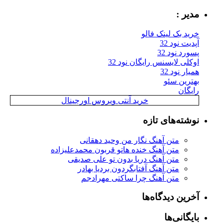
مدیر :
خرید بک لینک فالو
آپدیت نود 32
پسورد نود 32
اوکلی لایسنس رایگان نود 32
همیار نود 32
بهترین سئو
رایگان
خرید آنتی ویروس اورجینال
نوشته‌های تازه
متن آهنگ نگار من وحید دهقانی
متن آهنگ خنده هاتو قربون محمدعلیزاده
متن آهنگ دریا بدون تو علی صدیقی
متن آهنگ آفتابگردون بردیا بهادر
متن آهنگ چرا ساکتی مهرادجم
آخرین دیدگاه‌ها
بایگانی‌ها