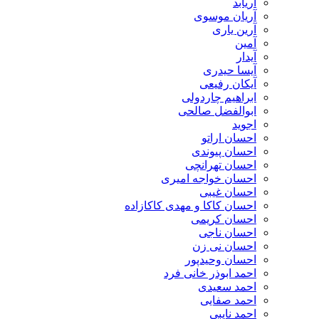
آریابد
آریان موسوی
آرین یاری
آمین
آیدار
آیسا حیدری
آیکان رفیعی
ابراهیم چاردولی
ابوالفضل صالحی
اجوید
احسان اراتو
احسان پیوندی
احسان تهرانچی
احسان خواجه امیری
احسان غیبی
احسان کاکا و مهدی کاکازاده
احسان کریمی
احسان ناجی
احسان نی زن
احسان وحیدپور
احمد ابوذر خانی فرد
احمد سعیدی
احمد صفایی
احمد نایبی