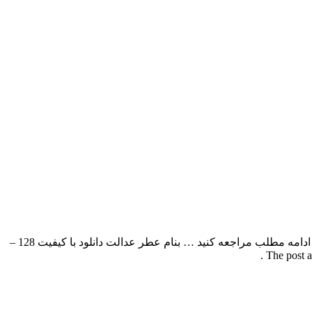
رضا بیدرام بنام عطر عدالت با بالاترین کیفیت – Atre Edalat برای به ادامه مطلب مراجعه کنید … بنام عطر عدالت دانلود با کیفیت 128 –