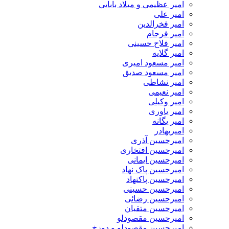
امیر عظیمی و میلاد بابایی
امیر علی
امیر فخرالدین
امیر فرجام
امیر فلاح حسینی
امیر گلایه
امیر مسعود امیری
امیر مسعود صدیق
امیر نشاطی
امیر نعیمی
امیر وکیلی
امیر یاوری
امیر یگانه
امیربهادر
امیرحسین آذری
امیرحسین افتخاری
امیرحسین ایمانی
امیرحسین پاک نهاد
امیرحسین پاکنهاد
امیرحسین حسینی
امیرحسین رضائی
امیرحسین متقیان
امیرحسین مقصودلو
امیرحسین مقصودلو و دوزخ