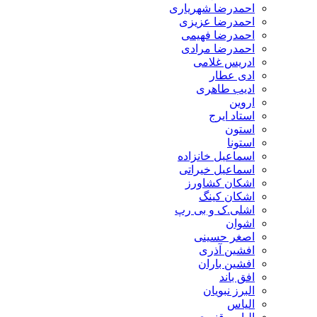
احمدرضا شهریاری
احمدرضا عزیزی
احمدرضا فهیمی
احمدرضا مرادی
ادریس غلامی
ادی عطار
ادیب طاهری
اروین
استاد ایرج
استون
استونا
اسماعیل خانزاده
اسماعیل خیراتی
اشکان کشاورز
اشکان کینگ
اشلی.ک و بی رپ
اشوان
اصغر حسینی
افشین آذری
افشین باران
افق باند
البرز نبویان
الیاس