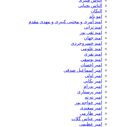
الیاس قنبرى
الیاس یحیایی
الیکان
امو باند
امید آمری و مجتبی کبیری و مهدى مقدم
امید ترابی
امید تقی پور
امید جهان
امید خسروجردی
امید علومی
امید نفری
امید یوسفی
امیر احسان
امیر اسماعیل صدفی
امیر اولی
امیر بکایی
امیر پدرام
امیر پرستاری
امیر ته ته
امیر خواجه پور
امیر سعیدی
امیر طارمی
امیر عباس گلاب
امیر عظیمی