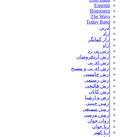
Espertip
Homxigen
The Ways
Today Band
آدرین
آراد
آراز کمانگر
آراو
آرتین تی زد
آرش آردفروشان
آرش ای پی
آرش ای پی و مسیح
آرش خامسی
آرش رستمی
آرش قالیچی
آرش کایان
​آرض و ارشیا
آرمین حبیبی
آرمین سمیعی
آرمین مرسی
آروان جوان
آریا جوان
آریا کهتر