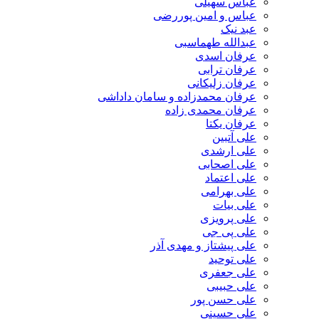
عباس سهیلی
عباس و امین پوررضی
عبد نیک
عبدالله طهماسبی‎
عرفان اسدی
عرفان ترابی
عرفان زلیکانی
عرفان محمدزاده و سامان داداشی
عرفان محمدی زاده
عرفان یکتا
علی آتبین
علی ارشدی
علی اصحابی
علی اعتماد
علی بهرامی
علی بیات
علی پرویزی
علی پی جی
علی پیشتاز و مهدی آذر
علی توحید
علی جعفری
علی حبیبی
علی حسن پور
علی حسینی