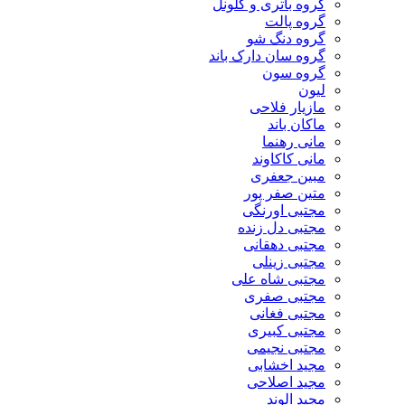
گروه باتری و کلونل
گروه پالت
گروه دنگ شو
گروه سان دارک باند
گروه سون
لیون
مازیار فلاحی
ماکان باند
مانی رهنما
مانی کاکاوند
مبین جعفری
متین صفر پور
مجتبی اورنگی
مجتبی دل زنده
مجتبی دهقانی
مجتبی زینلی
مجتبی شاه علی
مجتبی صفری
مجتبی فغانی
مجتبی کبیری
مجتبی نجیمی
مجید اخشابی
مجید اصلاحی
مجید الوند‎