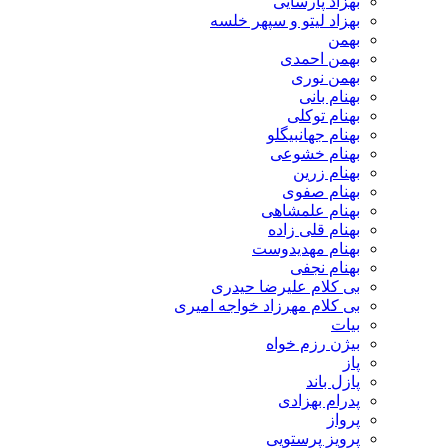
بهزاد پارسایی
بهزاد لیتو و سپهر خلسه
بهمن
بهمن احمدی
بهمن نوری
بهنام بانی
بهنام توکلی
بهنام جهانبیگلو
بهنام خشوعی
بهنام زرین
بهنام صفوی
بهنام علمشاهی
بهنام قلی زاده
بهنام مهدیدوست
بهنام نجفی
بی کلام علیرضا حیدری
بی کلام مهرزاد خواجه امیری
بیات
بیژن رزم خواه
پاز
پازل باند
پدرام بهزادی
پرواز
پرویز پرستویی