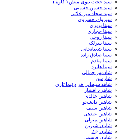
سید حجت نبوی منش ( کاوه )
سید حسین حسینى
سید سجاد میر علائی
سیروان خسروی
سینا پرپری
سینا حجازی
سینا روحی
سینا سرلک
سینا شعبانخانی
سینا صادق زاده
سینا مقدم
سینا هاترد
شادمهر جمالی
شارمین
شاهد سبحانی فر و نیما تاری
شاهرخ افشار
شاهین خالدی
شاهین دانشجو
شاهین سیف
شاهین عبدهی
شاهین متولی
شایان شیرین
شایان ع 2
شایان قاسمی