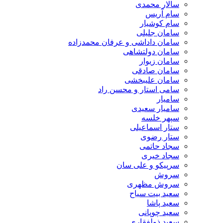
سالار محمدی
سام آریس
سام کوشیار
سامان جلیلی
سامان داداشی و عرفان محمدزاده
سامان دولتشاهی
سامان زیوار
سامان صادقی
سامان علیبخشی
سامی استار و محسن راد
سامیار
سامیار سعیدی
سپهر خلسه
ستار اسماعیلی
ستار رضوی
سجاد حاتمی
سجاد خیری
سرپیکو و علی سان
سروش
سروش مظهری
سعید بیت سیاح
سعید پاشا
سعید چوپانی
سعید ذولفقاری