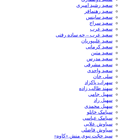
سعید رشید امیری
سعید رهنمافر
سعید ساینس
سعید سراج
سعید عرب
سعید عرب – چه ساده رفتی
سعید علیپوریان
سعید کرمانی
سعید متین
سعید مدرس
سعید مشرقی
سعید واحدی
سلی خان
سهراب پاکزاد
سهند طالب زاده
سهیل جامی
سهیل راد
سهیل محمدی
سیامک خانلو
سیامک عباسی
سیاوش علایی
سیاوش فاضلی
سید حجّت نبوی منش «کاوه»