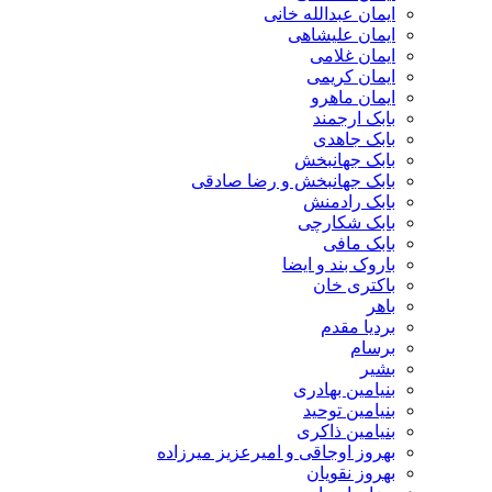
ایمان عبدالله خانی
ایمان علیشاهی
ایمان غلامی
ایمان کریمی
ایمان ماهرو
بابک ارجمند
بابک جاهدی
بابک جهانبخش
بابک جهانبخش و رضا صادقی
بابک رادمنش
بابک شکارچی
بابک مافی
باروک بند و ایضا
باکتری خان
باهر
بردیا مقدم
برسام
بشیر
بنیامین بهادری
بنیامین توحید
بنیامین ذاکری
بهروز اوجاقی و امیرعزیز میرزاده
بهروز نقویان