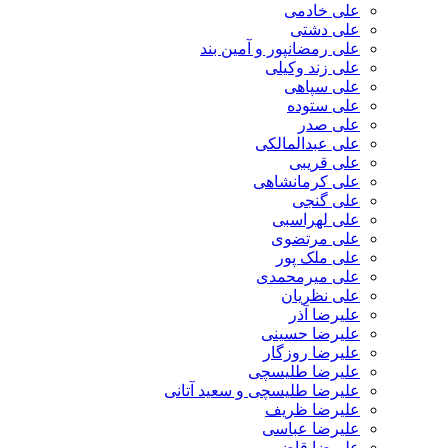
علی خادمی
علی دشتی
علی رمضانپور و آمین بند
علی زند وکیلی
علی سپاهی
علی ستوده
علی صدر
علی عبدالمالکی
علی قریبی
علی کرمانشاهی
علی گنجی
علی لهراسبی
علی مرتضوی
علی ملک پور
علی میرمحمدی
علی نظریان
علیرضا آذر
علیرضا حسینی
علیرضا روزگار
علیرضا طلیسچی
علیرضا طلیسچی و سعید آتانی
علیرضا ظریف
علیرضا عباسی
علیرضا قاضی