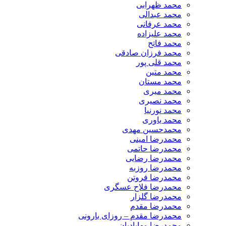
محمد ظهرابی
محمد عبدالی
محمد عرفانی
محمد علیزاده
محمد فاتح
محمد فرزان صادقی
محمد قلی پور
محمد متین
محمد مستان
محمد میری
محمد نصیری
محمد نورنیا
محمد یاوری
محمدحسین مهدی
محمدرضا امینی
محمدرضا حاتمی
محمدرضا رضایی
محمدرضا روزبه
محمدرضا فروتن
محمدرضا فلاح عسگری
محمدرضا گلزار
محمدرضا مقدم
محمدرضا مقدم – روزای بارونی
محمدرضا مهابادیان