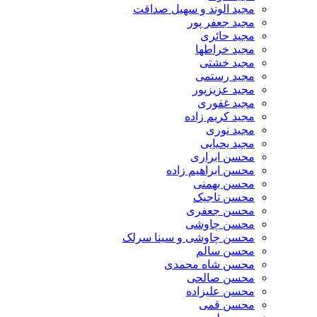
مجید الوند و سهیل صداقت
مجید جعفر پور
مجید حائری
مجید خراطها
مجید خشتی
مجید رستمی
مجید عزیزپور
مجید غفوری
مجید کریم زاده
مجید نوری
مجید یحیایی
محسن ابراری
محسن ابراهیم زاده
محسن بهمنی
محسن تاجیک
محسن جعفری
محسن چاوشی
محسن چاوشی و سینا سرلک
محسن سالم
محسن شاه محمدی
محسن صالحی
محسن علیزاده
محسن قمی