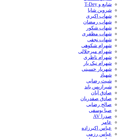
شایع و T-Dey
شروین شایا
شهاب اکبری
شهاب رمضان
شهاب شکور
شهاب مظفری
شهاب نجفی
شهرام شکوهی
شهرام میرجلالی
شهرام ناظری
شهرام نیک یار
شهریار حسینی
شهیاد
شیث رضایی
شیرازیس باند
صادق آبان
صادق صفدریان
صالح رضایی
صبا یوسفی
صدرا AV
عامر
عباس اکبرزاده
عباس رزمی