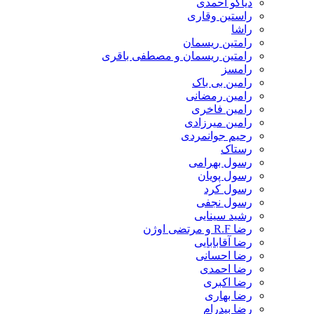
دیاکو احمدی
راستین وقاری
راشا
رامتین ریسمان
رامتین ریسمان و مصطفی باقری
رامسز
رامین بی باک
رامین رمضانی
رامین فاخری
رامین میرزادی
رحیم جوانمردی
رستاک
رسول بهرامی
رسول پویان
رسول کرد
رسول نجفی
رشید سینایی
رضا R.F و مرتضی اوژن
رضا آقابابایی
رضا احسانی
رضا احمدی
رضا اکبری
رضا بهاری
رضا بیدرام