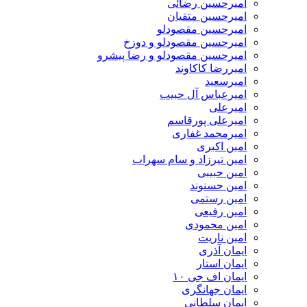
امیرحسین رضائی
امیرحسین متقیان
امیرحسین مقصودلو
امیرحسین مقصودلو و دوزخ
امیرحسین مقصودلو و رضا پیشرو
امیررضا کاکاوند
امیرسعید
امیرعباس آل حبیب
امیرعلی
امیرعلی پورقاسم
امیرمحمد غفاری
امین اکبری
امین تیرزاد و سام سهراب
امین حبیبی
امین حسنوند
امین رستمی
امین رفیعی
امین محمودی
امین ناریت
ایمان آذری
ایمان استار
ایمان اف جی ۱۰
ایمان جهانگری
ایمان سلطانی