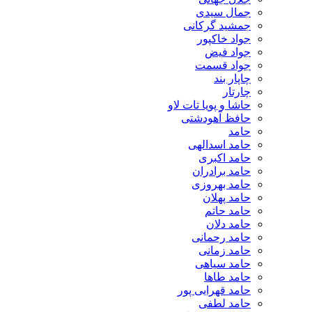
جمال سیدی
جمشید گرکانی
جواد خاکپور
جواد فیض
جواد قسمت
چاپار بند
چارتار
حاشا و پویا تات لاو
حافظ آهودشتی
حامد
حامد اسدالهی
حامد اکبری
حامد برادران
حامد بهروزی
حامد پهلان
حامد حاتم
حامد دلان
حامد رحمانی
حامد زمانی
حامد سیاهی
حامد طاها
حامد قهرایی پور
حامد لطفی