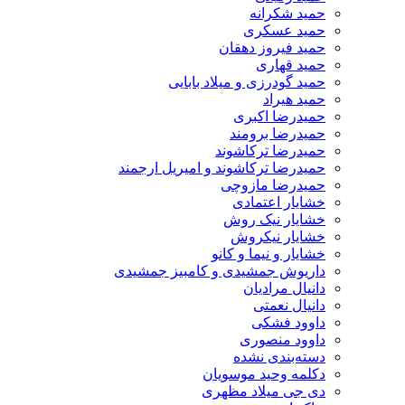
حمید شکرانه
حمید عسکری
حمید فیروز دهقان
حمید قهاری
حمید گودرزی و میلاد بابایی
حمید هیراد
حمیدرضا اکبری
حمیدرضا برومند
حمیدرضا ترکاشوند
حمیدرضا ترکاشوند و امیریل ارجمند
حمیدرضا مازوچی
خشایار اعتمادی
خشایار نیک روش
خشایار نیکروش
خشایار و نیما و کانو
داریوش جمشیدی و کامبیز جمشیدی
دانیال مرادیان
دانیال نعمتی
داوود فشکی
داوود منصوری
دسته‌بندی نشده
دکلمه وحید موسویان
دی جی میلاد مظهری