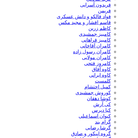
فریدون آسرایی
فریمن
فواد فالکو و دانش عسکری
قاسم افشار و مجید مکس
کاظم زرین
کامبیز جمشیدی
کامبیز فراهانی
کامران آقاخانی
کامران رسول زاده
کامران مولایی
کامروز فتحی
کاوه آفاق
کاوه ایرانی
کلمست
کمیل احتشام
کوروش جمشیدی
کوشا دهقان
کی آرش
کیا دپرس
کیوان اسماعیلی
گرام بند
گرشا رضایی
گروه اپیکور و صادق