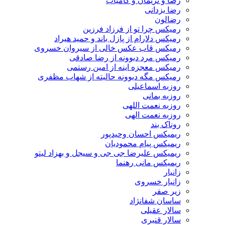
رضا و نریمان و کامیاب
رضا یزدانی
رضالون
رمیکس چرا تو از فرزاد فرزین
رمیکس دلارام از پازل باند و حمید هیراد
رمیکس قاب عکس خالی از سیروان خسروی
رمیکس مرد دیوونه از رضا صادقی
رمیکس معجزه اینه از امین رستمی
رمیکس مگه دیوونه حالیته از شهاب مظفری
روزبه اسماعیلی
روزبه بمانی
روزبه نعمت اللهی
روزبه نعمت الهی
روناک بند
ریمیکس احسان وحیدپور
ریمیکس پیام محمودیان
ریمیکس علیرضا جی جی و سیجل و بهزاد لیتو
ریمیکس مانی رهنما
زانیار
زانیار خسروی
زیر صفر
ساسان شفانژاد
سالار عقیلی
سالار قنبری