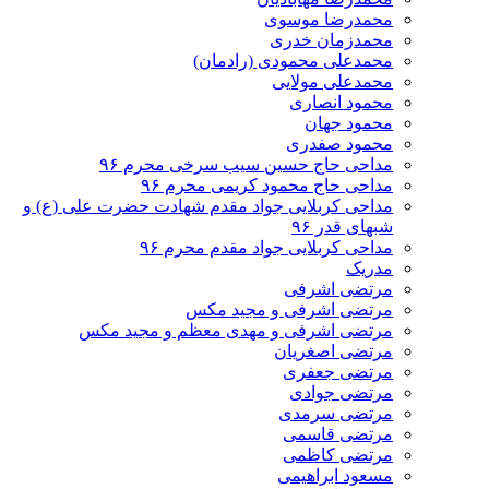
محمدرضا موسوی
محمدزمان خدری
محمدعلی محمودی (رادمان)
محمدعلی مولایی
محمود انصاری
محمود جهان
محمود صفدری
مداحی حاج حسین سیب سرخی محرم ۹۶
مداحی حاج محمود کریمی محرم ۹۶
مداحی کربلایی جواد مقدم شهادت حضرت علی (ع) و
شبهای قدر ۹۶
مداحی کربلایی جواد مقدم محرم ۹۶
مدریک
مرتضی اشرفی
مرتضی اشرفی و مجید مکس
مرتضی اشرفی و مهدی معظم و مجید مکس
مرتضی اصغریان
مرتضی جعفری
مرتضی جوادی
مرتضی سرمدی
مرتضی قاسمی
مرتضی کاظمی
مسعود ابراهیمی