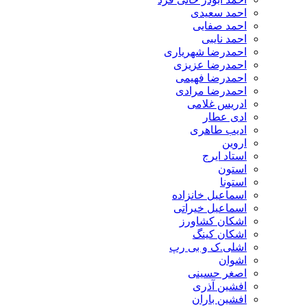
احمد سعیدی
احمد صفایی
احمد نایبی
احمدرضا شهریاری
احمدرضا عزیزی
احمدرضا فهیمی
احمدرضا مرادی
ادریس غلامی
ادی عطار
ادیب طاهری
اروین
استاد ایرج
استون
استونا
اسماعیل خانزاده
اسماعیل خیراتی
اشکان کشاورز
اشکان کینگ
اشلی.ک و بی رپ
اشوان
اصغر حسینی
افشین آذری
افشین باران