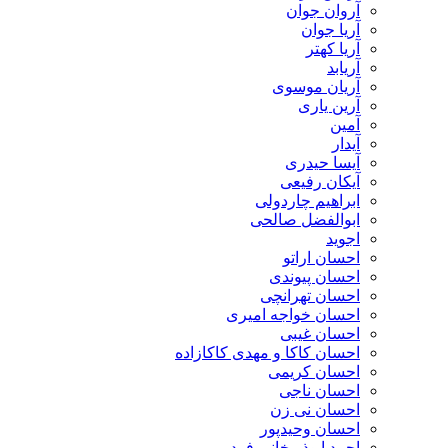
آروان جوان
آریا جوان
آریا کهتر
آریابد
آریان موسوی
آرین یاری
آمین
آیدار
آیسا حیدری
آیکان رفیعی
ابراهیم چاردولی
ابوالفضل صالحی
اجوید
احسان اراتو
احسان پیوندی
احسان تهرانچی
احسان خواجه امیری
احسان غیبی
احسان کاکا و مهدی کاکازاده
احسان کریمی
احسان ناجی
احسان نی زن
احسان وحیدپور
احمد ابوذر خانی فرد