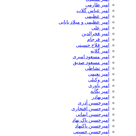
امیر طارمی
امیر عباس گلاب
امیر عظیمی
امیر عظیمی و میلاد بابایی
امیر علی
امیر فخرالدین
امیر فرجام
امیر فلاح حسینی
امیر گلایه
امیر مسعود امیری
امیر مسعود صدیق
امیر نشاطی
امیر نعیمی
امیر وکیلی
امیر یاوری
امیر یگانه
امیربهادر
امیرحسین آذری
امیرحسین افتخاری
امیرحسین ایمانی
امیرحسین پاک نهاد
امیرحسین پاکنهاد
امیرحسین حسینی