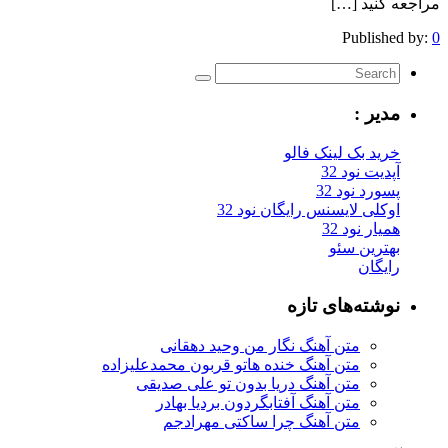
مراجعه کنید […]
Published by:
0
مدیر :
خرید بک لینک فالو
آپدیت نود 32
پسورد نود 32
اوکلی لایسنس رایگان نود 32
همیار نود 32
بهترین سئو
رایگان
نوشته‌های تازه
متن آهنگ نگار من وحید دهقانی
متن آهنگ خنده هاتو قربون محمدعلیزاده
متن آهنگ دریا بدون تو علی صدیقی
متن آهنگ آفتابگردون بردیا بهادر
متن آهنگ چرا ساکتی مهرادجم