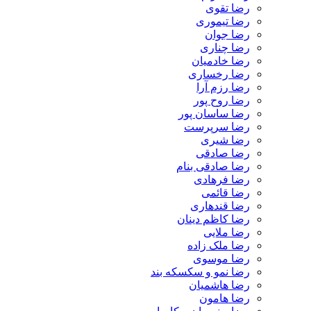
رضا تقوی
رضا تیموری
رضا جوان
رضا چناری
رضا خادمیان
رضا رخساری
رضا رزم آرا
رضا روح پور
رضا ساسان پور
رضا سرپرست
رضا شیری
رضا صادقی
رضا صادقی بنام
رضا فرهادی
رضا قائمی
رضا قندهاری
رضا کاظم دینان
رضا ملایی
رضا ملک زاده
رضا موسوی
رضا نمو و سکسکه بند
رضا هاشمیان
رضا هامون