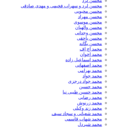
محسن لرد
محسن لرد و سهراب فخیمی و مهدی صادقی
محسن محبوبی
محسن مهراد
محسن موسوی
محسن والهیان
محسن وجدانی
محسن یاحقی
محسن یگانه
محمد اچ اف
محمد اخوان
محمد اسماعیل زاده
محمد اصفهانی
محمد بهرامی
محمد جواد
محمد جواد درجزی
محمد حسین
محمد حسین طیبی نیا
محمد رضایی
محمد زرنوش
محمد زند وکیلی
محمد شعبانی و سجاد سیف
محمد شهاب قاسمی
​محمد شیردل