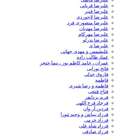
علیرضا قربانی
علیرضا قنبر
علیرضا لاجوردی
علیرضا منصوری فرد
علیرضا مهدیان
علیرضا مهرکام
علیرضا ندرلو
علیرضا ی
علیشمس و مهدی جهانی
عماد طالب زاده
عمران ، حامد کاظم پور ، نیما حنجر
فاتح نورایی
فاروق جدلی
فاطمه
فاطمه و رضا شیری
فتاح فتحی
فربد یزدانفر
فرجاد فرج اللهی
فردین آر وان
فرزاد بیباش و وحید تتورا
فرزاد خرمی
فرزاد شاه علی
فرزاد صادقی