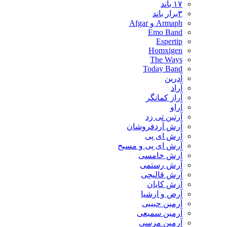
۱۷ باند
۳برار باند
Armaph و Afgar
Emo Band
Espertip
Homxigen
The Ways
Today Band
آدرین
آراد
آراز کمانگر
آراو
آرتین تی زد
آرش آردفروشان
آرش ای پی
آرش ای پی و مسیح
آرش خامسی
آرش رستمی
آرش قالیچی
آرش کایان
​آرض و ارشیا
آرمین حبیبی
آرمین سمیعی
آرمین مرسی