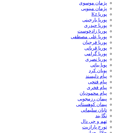
پژمان موسوی
پژمان مینویی
پوریا Kz
پوریا بارجینی
پوریا حیدری
پوریا زادخوست
پوریا علی مصطفی
پوریا فرجیان
پوریا قربانی
پوریا گرامی
پوریا نصری
پویا بیاتی
پویان کرد
پیام دلپسند
پیام فتحی
پیام فخری
پیام محمودیان
پیمان رزمجویی
پیمان کوهستانی
تابان سلیمانی
تگا بند
تهم و جی دال
تورج پارازیت
جلال جهانی