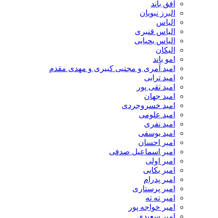
افق باند
البرز نبویان
الیاس
الیاس قنبرى
الیاس یحیایی
الیکان
امو باند
امید آمری و مجتبی کبیری و مهدى مقدم
امید ترابی
امید تقی پور
امید جهان
امید خسروجردی
امید علومی
امید نفری
امید یوسفی
امیر احسان
امیر اسماعیل صدفی
امیر اولی
امیر بکایی
امیر پدرام
امیر پرستاری
امیر ته ته
امیر خواجه پور
امیر سعیدی