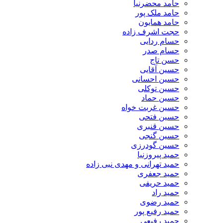
حامد محضرنیا
حامد ملک پور
حامد همایون
حجت اشرف زاده
حسام ردایی
حسام صدر
حسن تاج
حسین آقایی
حسین احسانی
حسین توکلی
حسین حماد
حسین غربت خواه
حسین فتحی
حسین قنبری
حسین گنجی
حسین گودرزی
حمید پیروزنیا
حمید تهرانی و مهدی نبی زاده
حمید جعفری
حمید حریفی
حمید راد
حمید رضوی
حمید رفیع پور
حمید رفیعی