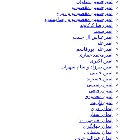
امیرحسین متقیان
امیرحسین مقصودلو
امیرحسین مقصودلو و دوزخ
امیرحسین مقصودلو و رضا پیشرو
امیررضا کاکاوند
امیرسعید
امیرعباس آل حبیب
امیرعلی
امیرعلی پورقاسم
امیرمحمد غفاری
امین اکبری
امین تیرزاد و سام سهراب
امین حبیبی
امین حسنوند
امین رستمی
امین رفیعی
امین محمودی
امین ناریت
ایمان آذری
ایمان استار
ایمان اف جی ۱۰
ایمان جهانگری
ایمان سلطانی
ایمان عبدالله خانی