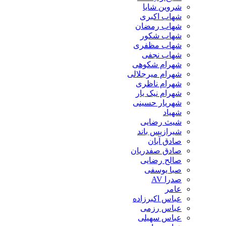
شروین شایا
شهاب اکبری
شهاب رمضان
شهاب شکور
شهاب مظفری
شهاب نجفی
شهرام شکوهی
شهرام میرجلالی
شهرام ناظری
شهرام نیک یار
شهریار حسینی
شهیاد
شیث رضایی
شیرازیس باند
صادق آبان
صادق صفدریان
صالح رضایی
صبا یوسفی
صدرا AV
عامر
عباس اکبرزاده
عباس رزمی
عباس سهیلی