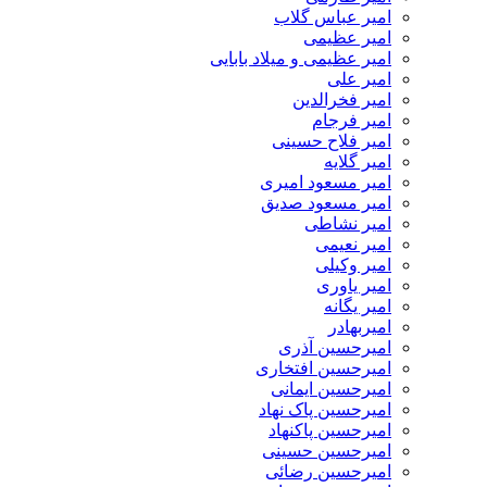
امیر عباس گلاب
امیر عظیمی
امیر عظیمی و میلاد بابایی
امیر علی
امیر فخرالدین
امیر فرجام
امیر فلاح حسینی
امیر گلایه
امیر مسعود امیری
امیر مسعود صدیق
امیر نشاطی
امیر نعیمی
امیر وکیلی
امیر یاوری
امیر یگانه
امیربهادر
امیرحسین آذری
امیرحسین افتخاری
امیرحسین ایمانی
امیرحسین پاک نهاد
امیرحسین پاکنهاد
امیرحسین حسینی
امیرحسین رضائی