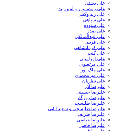
علی دشتی
علی رمضانپور و آمین بند
علی زند وکیلی
علی سپاهی
علی ستوده
علی صدر
علی عبدالمالکی
علی قریبی
علی کرمانشاهی
علی گنجی
علی لهراسبی
علی مرتضوی
علی ملک پور
علی میرمحمدی
علی نظریان
علیرضا آذر
علیرضا حسینی
علیرضا روزگار
علیرضا طلیسچی
علیرضا طلیسچی و سعید آتانی
علیرضا ظریف
علیرضا عباسی
علیرضا قاضی
علیرضا قربانی