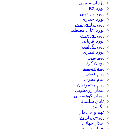
پژمان مینویی
پوریا Kz
پوریا بارجینی
پوریا حیدری
پوریا زادخوست
پوریا علی مصطفی
پوریا فرجیان
پوریا قربانی
پوریا گرامی
پوریا نصری
پویا بیاتی
پویان کرد
پیام دلپسند
پیام فتحی
پیام فخری
پیام محمودیان
پیمان رزمجویی
پیمان کوهستانی
تابان سلیمانی
تگا بند
تهم و جی دال
تورج پارازیت
جلال جهانی
جمال سیدی