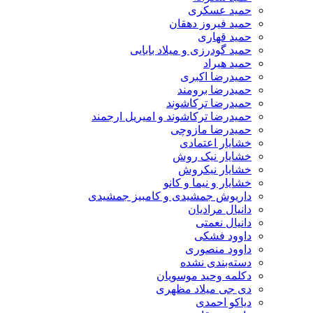
حمید عسکری
حمید فیروز دهقان
حمید قهاری
حمید گودرزی و میلاد بابایی
حمید هیراد
حمیدرضا اکبری
حمیدرضا برومند
حمیدرضا ترکاشوند
حمیدرضا ترکاشوند و امیریل ارجمند
حمیدرضا مازوچی
خشایار اعتمادی
خشایار نیک روش
خشایار نیکروش
خشایار و نیما و کانو
داریوش جمشیدی و کامبیز جمشیدی
دانیال مرادیان
دانیال نعمتی
داوود فشکی
داوود منصوری
دسته‌بندی نشده
دکلمه وحید موسویان
دی جی میلاد مظهری
دیاکو احمدی