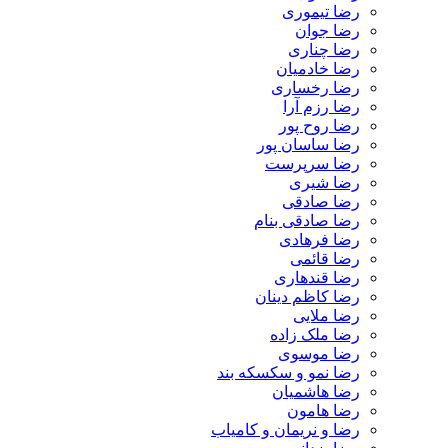
رضا تیموری
رضا جوان
رضا چناری
رضا خادمیان
رضا رخساری
رضا رزم آرا
رضا روح پور
رضا ساسان پور
رضا سرپرست
رضا شیری
رضا صادقی
رضا صادقی بنام
رضا فرهادی
رضا قائمی
رضا قندهاری
رضا کاظم دینان
رضا ملایی
رضا ملک زاده
رضا موسوی
رضا نمو و سکسکه بند
رضا هاشمیان
رضا هامون
رضا و نریمان و کامیاب