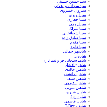
سید حسین حسینى
سید سجاد میر علائی
سیروان خسروی
سینا پرپری
سینا حجازی
سینا روحی
سینا سرلک
سینا شعبانخانی
سینا صادق زاده
سینا مقدم
سینا هاترد
شادمهر جمالی
شارمین
شاهد سبحانی فر و نیما تاری
شاهرخ افشار
شاهین خالدی
شاهین دانشجو
شاهین سیف
شاهین عبدهی
شاهین متولی
شایان شیرین
شایان ع 2
شایان قاسمی
شایع و T-Dey