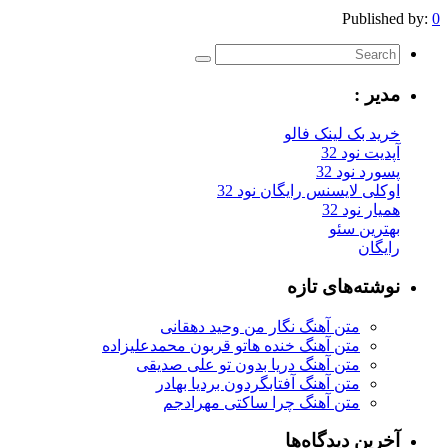
Published by:
0
مدیر :
خرید بک لینک فالو
آپدیت نود 32
پسورد نود 32
اوکلی لایسنس رایگان نود 32
همیار نود 32
بهترین سئو
رایگان
نوشته‌های تازه
متن آهنگ نگار من وحید دهقانی
متن آهنگ خنده هاتو قربون محمدعلیزاده
متن آهنگ دریا بدون تو علی صدیقی
متن آهنگ آفتابگردون بردیا بهادر
متن آهنگ چرا ساکتی مهرادجم
آخرین دیدگاه‌ها