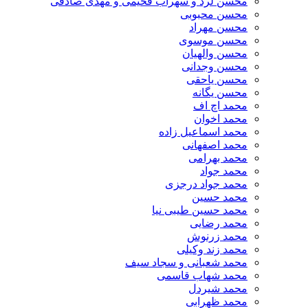
محسن لرد و سهراب فخیمی و مهدی صادقی
محسن محبوبی
محسن مهراد
محسن موسوی
محسن والهیان
محسن وجدانی
محسن یاحقی
محسن یگانه
محمد اچ اف
محمد اخوان
محمد اسماعیل زاده
محمد اصفهانی
محمد بهرامی
محمد جواد
محمد جواد درجزی
محمد حسین
محمد حسین طیبی نیا
محمد رضایی
محمد زرنوش
محمد زند وکیلی
محمد شعبانی و سجاد سیف
محمد شهاب قاسمی
​محمد شیردل
محمد ظهرابی