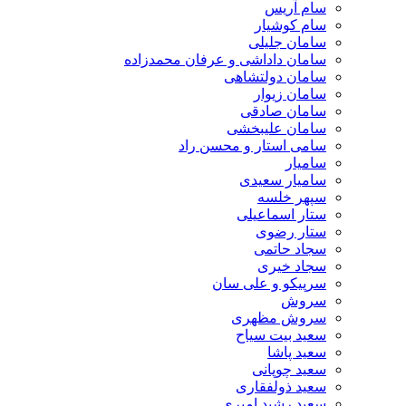
سام آریس
سام کوشیار
سامان جلیلی
سامان داداشی و عرفان محمدزاده
سامان دولتشاهی
سامان زیوار
سامان صادقی
سامان علیبخشی
سامی استار و محسن راد
سامیار
سامیار سعیدی
سپهر خلسه
ستار اسماعیلی
ستار رضوی
سجاد حاتمی
سجاد خیری
سرپیکو و علی سان
سروش
سروش مظهری
سعید بیت سیاح
سعید پاشا
سعید چوپانی
سعید ذولفقاری
سعید رشید امیری