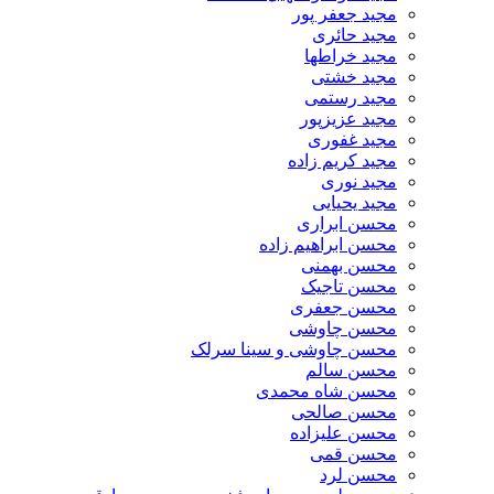
مجید جعفر پور
مجید حائری
مجید خراطها
مجید خشتی
مجید رستمی
مجید عزیزپور
مجید غفوری
مجید کریم زاده
مجید نوری
مجید یحیایی
محسن ابراری
محسن ابراهیم زاده
محسن بهمنی
محسن تاجیک
محسن جعفری
محسن چاوشی
محسن چاوشی و سینا سرلک
محسن سالم
محسن شاه محمدی
محسن صالحی
محسن علیزاده
محسن قمی
محسن لرد