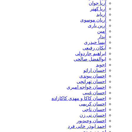
آریا جوان
آریا کهتر
آریابد
آریان موسوی
آرین یاری
آمین
آیدار
آیسا حیدری
آیکان رفیعی
ابراهیم چاردولی
ابوالفضل صالحی
اجوید
احسان اراتو
احسان پیوندی
احسان تهرانچی
احسان خواجه امیری
احسان غیبی
احسان کاکا و مهدی کاکازاده
احسان کریمی
احسان ناجی
احسان نی زن
احسان وحیدپور
احمد ابوذر خانی فرد
احمد سعیدی