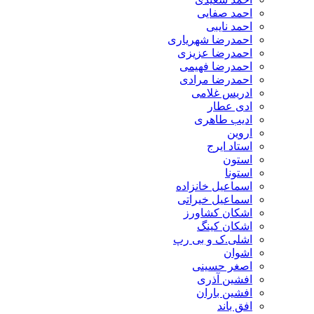
احمد صفایی
احمد نایبی
احمدرضا شهریاری
احمدرضا عزیزی
احمدرضا فهیمی
احمدرضا مرادی
ادریس غلامی
ادی عطار
ادیب طاهری
اروین
استاد ایرج
استون
استونا
اسماعیل خانزاده
اسماعیل خیراتی
اشکان کشاورز
اشکان کینگ
اشلی.ک و بی رپ
اشوان
اصغر حسینی
افشین آذری
افشین باران
افق باند