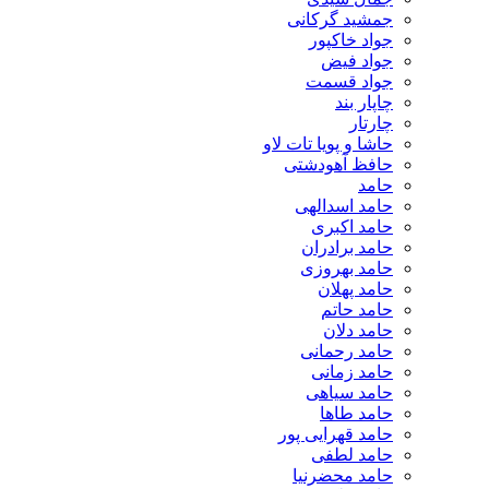
جمشید گرکانی
جواد خاکپور
جواد فیض
جواد قسمت
چاپار بند
چارتار
حاشا و پویا تات لاو
حافظ آهودشتی
حامد
حامد اسدالهی
حامد اکبری
حامد برادران
حامد بهروزی
حامد پهلان
حامد حاتم
حامد دلان
حامد رحمانی
حامد زمانی
حامد سیاهی
حامد طاها
حامد قهرایی پور
حامد لطفی
حامد محضرنیا