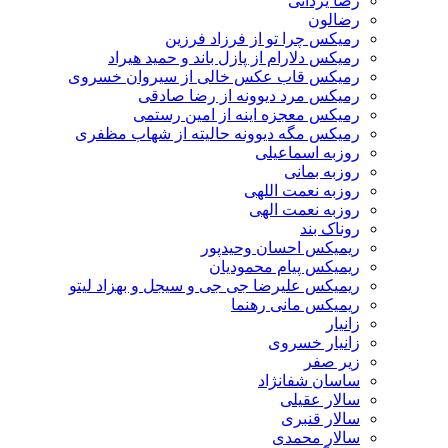
رضا یزدانی
رضالون
رمیکس چرا تو از فرزاد فرزین
رمیکس دلارام از پازل باند و حمید هیراد
رمیکس قاب عکس خالی از سیروان خسروی
رمیکس مرد دیوونه از رضا صادقی
رمیکس معجزه اینه از امین رستمی
رمیکس مگه دیوونه حالیته از شهاب مظفری
روزبه اسماعیلی
روزبه بمانی
روزبه نعمت اللهی
روزبه نعمت الهی
روناک بند
ریمیکس احسان وحیدپور
ریمیکس پیام محمودیان
ریمیکس علیرضا جی جی و سیجل و بهزاد لیتو
ریمیکس مانی رهنما
زانیار
زانیار خسروی
زیر صفر
ساسان شفانژاد
سالار عقیلی
سالار قنبری
سالار محمدی