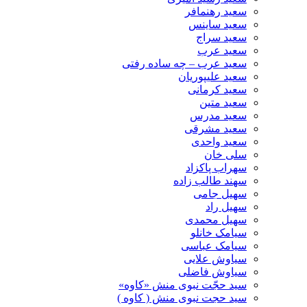
سعید رهنمافر
سعید ساینس
سعید سراج
سعید عرب
سعید عرب – چه ساده رفتی
سعید علیپوریان
سعید کرمانی
سعید متین
سعید مدرس
سعید مشرقی
سعید واحدی
سلی خان
سهراب پاکزاد
سهند طالب زاده
سهیل جامی
سهیل راد
سهیل محمدی
سیامک خانلو
سیامک عباسی
سیاوش علایی
سیاوش فاضلی
سید حجّت نبوی منش «کاوه»
سید حجت نبوی منش ( کاوه )