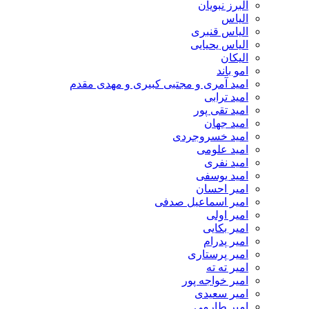
البرز نبویان
الیاس
الیاس قنبرى
الیاس یحیایی
الیکان
امو باند
امید آمری و مجتبی کبیری و مهدى مقدم
امید ترابی
امید تقی پور
امید جهان
امید خسروجردی
امید علومی
امید نفری
امید یوسفی
امیر احسان
امیر اسماعیل صدفی
امیر اولی
امیر بکایی
امیر پدرام
امیر پرستاری
امیر ته ته
امیر خواجه پور
امیر سعیدی
امیر طارمی