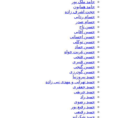
حامد ملک پور
حامد همایون
حجت اشرف زاده
حسام ردایی
حسام صدر
حسن تاج
حسین آقایی
حسین احسانی
حسین توکلی
حسین حماد
حسین غربت خواه
حسین فتحی
حسین قنبری
حسین گنجی
حسین گودرزی
حمید پیروزنیا
حمید تهرانی و مهدی نبی زاده
حمید جعفری
حمید حریفی
حمید راد
حمید رضوی
حمید رفیع پور
حمید رفیعی
حمید شکرانه