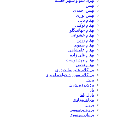
بهزاد لیتو و سپهر خلسه
بهمن
بهمن احمدی
بهمن نوری
بهنام بانی
بهنام توکلی
بهنام جهانبیگلو
بهنام خشوعی
بهنام زرین
بهنام صفوی
بهنام علمشاهی
بهنام قلی زاده
بهنام مهدیدوست
بهنام نجفی
بی کلام علیرضا حیدری
بی کلام مهرزاد خواجه امیری
بیات
بیژن رزم خواه
پاز
پازل باند
پدرام بهزادی
پرواز
پرویز پرستویی
پژمان موسوی