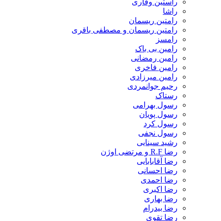
راستین وقاری
راشا
رامتین ریسمان
رامتین ریسمان و مصطفی باقری
رامسز
رامین بی باک
رامین رمضانی
رامین فاخری
رامین میرزادی
رحیم جوانمردی
رستاک
رسول بهرامی
رسول پویان
رسول کرد
رسول نجفی
رشید سینایی
رضا R.F و مرتضی اوژن
رضا آقابابایی
رضا احسانی
رضا احمدی
رضا اکبری
رضا بهاری
رضا بیدرام
رضا تقوی