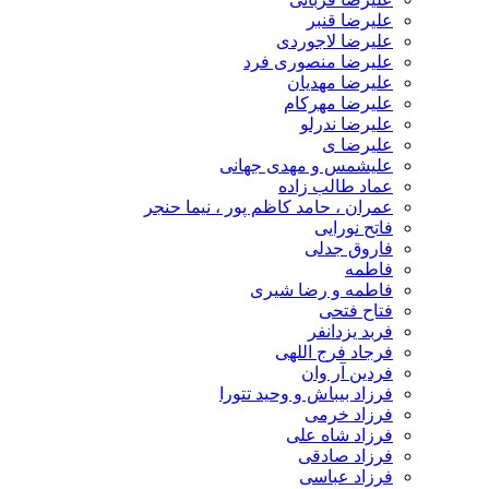
علیرضا قنبر
علیرضا لاجوردی
علیرضا منصوری فرد
علیرضا مهدیان
علیرضا مهرکام
علیرضا ندرلو
علیرضا ی
علیشمس و مهدی جهانی
عماد طالب زاده
عمران ، حامد کاظم پور ، نیما حنجر
فاتح نورایی
فاروق جدلی
فاطمه
فاطمه و رضا شیری
فتاح فتحی
فربد یزدانفر
فرجاد فرج اللهی
فردین آر وان
فرزاد بیباش و وحید تتورا
فرزاد خرمی
فرزاد شاه علی
فرزاد صادقی
فرزاد عباسی