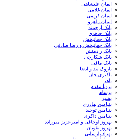
ایمان علیشاهی
ایمان غلامی
ایمان کریمی
ایمان ماهرو
بابک ارجمند
بابک جاهدی
بابک جهانبخش
بابک جهانبخش و رضا صادقی
بابک رادمنش
بابک شکارچی
بابک مافی
باروک بند و ایضا
باکتری خان
باهر
بردیا مقدم
برسام
بشیر
بنیامین بهادری
بنیامین توحید
بنیامین ذاکری
بهروز اوجاقی و امیرعزیز میرزاده
بهروز نقویان
بهزاد پارسایی