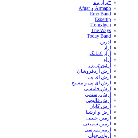
۳برار باند
Armaph و Afgar
Emo Band
Espertip
Homxigen
The Ways
Today Band
آدرین
آراد
آراز کمانگر
آراو
آرتین تی زد
آرش آردفروشان
آرش ای پی
آرش ای پی و مسیح
آرش خامسی
آرش رستمی
آرش قالیچی
آرش کایان
​آرض و ارشیا
آرمین حبیبی
آرمین سمیعی
آرمین مرسی
آروان جوان