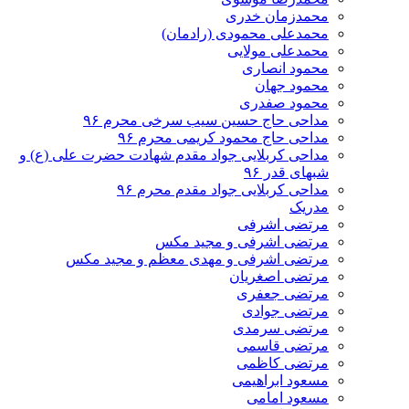
محمدزمان خدری
محمدعلی محمودی (رادمان)
محمدعلی مولایی
محمود انصاری
محمود جهان
محمود صفدری
مداحی حاج حسین سیب سرخی محرم ۹۶
مداحی حاج محمود کریمی محرم ۹۶
مداحی کربلایی جواد مقدم شهادت حضرت علی (ع) و
شبهای قدر ۹۶
مداحی کربلایی جواد مقدم محرم ۹۶
مدریک
مرتضی اشرفی
مرتضی اشرفی و مجید مکس
مرتضی اشرفی و مهدی معظم و مجید مکس
مرتضی اصغریان
مرتضی جعفری
مرتضی جوادی
مرتضی سرمدی
مرتضی قاسمی
مرتضی کاظمی
مسعود ابراهیمی
مسعود امامی