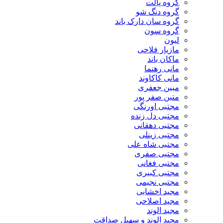
گروه پالت
گروه دنگ شو
گروه سان دارک باند
گروه سون
لیون
مازیار فلاحی
ماکان باند
مانی رهنما
مانی کاکاوند
مبین جعفری
متین صفر پور
مجتبی اورنگی
مجتبی دل زنده
مجتبی دهقانی
مجتبی زینلی
مجتبی شاه علی
مجتبی صفری
مجتبی فغانی
مجتبی کبیری
مجتبی نجیمی
مجید اخشابی
مجید اصلاحی
مجید الوند‎
مجید الوند و سهیل صداقت