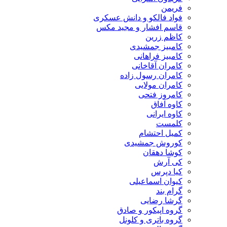
فریمن
فواد فالکو و دانش عسکری
قاسم افشار و مجید مکس
کاظم زرین
کامبیز جمشیدی
کامبیز فراهانی
کامران آقاخانی
کامران رسول زاده
کامران مولایی
کامروز فتحی
کاوه آفاق
کاوه ایرانی
کلمست
کمیل احتشام
کوروش جمشیدی
کوشا دهقان
کی آرش
کیا دپرس
کیوان اسماعیلی
گرام بند
گرشا رضایی
گروه اپیکور و صادق
گروه باتری و کلونل