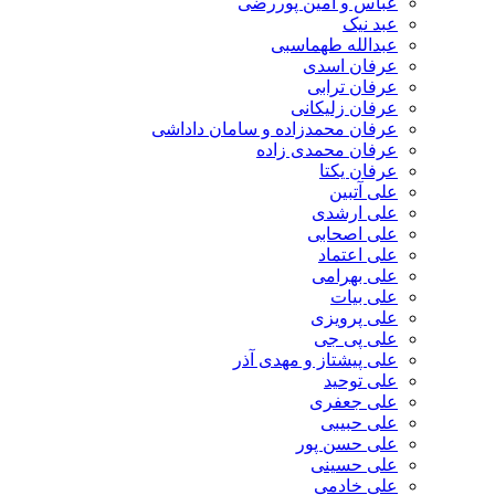
عباس و امین پوررضی
عبد نیک
عبدالله طهماسبی‎
عرفان اسدی
عرفان ترابی
عرفان زلیکانی
عرفان محمدزاده و سامان داداشی
عرفان محمدی زاده
عرفان یکتا
علی آتبین
علی ارشدی
علی اصحابی
علی اعتماد
علی بهرامی
علی بیات
علی پرویزی
علی پی جی
علی پیشتاز و مهدی آذر
علی توحید
علی جعفری
علی حبیبی
علی حسن پور
علی حسینی
علی خادمی