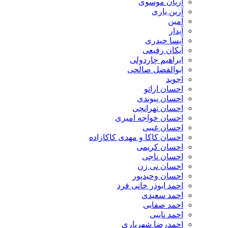
آریان موسوی
آرین یاری
آمین
آیدار
آیسا حیدری
آیکان رفیعی
ابراهیم چاردولی
ابوالفضل صالحی
اجوید
احسان اراتو
احسان پیوندی
احسان تهرانچی
احسان خواجه امیری
احسان غیبی
احسان کاکا و مهدی کاکازاده
احسان کریمی
احسان ناجی
احسان نی زن
احسان وحیدپور
احمد ابوذر خانی فرد
احمد سعیدی
احمد صفایی
احمد نایبی
احمدرضا شهریاری