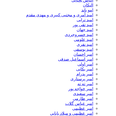
الیاس یحیایی
الیکان
امو باند
امید آمری و مجتبی کبیری و مهدى مقدم
امید ترابی
امید تقی پور
امید جهان
امید خسروجردی
امید علومی
امید نفری
امید یوسفی
امیر احسان
امیر اسماعیل صدفی
امیر اولی
امیر بکایی
امیر پدرام
امیر پرستاری
امیر ته ته
امیر خواجه پور
امیر سعیدی
امیر طارمی
امیر عباس گلاب
امیر عظیمی
امیر عظیمی و میلاد بابایی