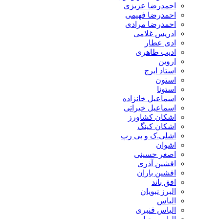
احمدرضا عزیزی
احمدرضا فهیمی
احمدرضا مرادی
ادریس غلامی
ادی عطار
ادیب طاهری
اروین
استاد ایرج
استون
استونا
اسماعیل خانزاده
اسماعیل خیراتی
اشکان کشاورز
اشکان کینگ
اشلی.ک و بی رپ
اشوان
اصغر حسینی
افشین آذری
افشین باران
افق باند
البرز نبویان
الیاس
الیاس قنبرى