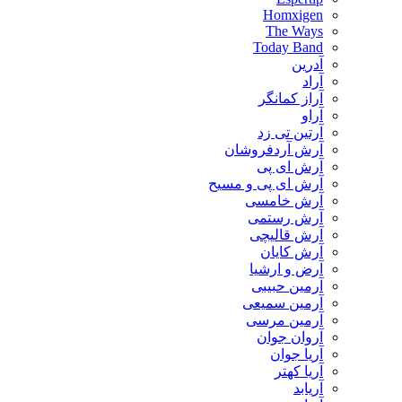
Homxigen
The Ways
Today Band
آدرین
آراد
آراز کمانگر
آراو
آرتین تی زد
آرش آردفروشان
آرش ای پی
آرش ای پی و مسیح
آرش خامسی
آرش رستمی
آرش قالیچی
آرش کایان
​آرض و ارشیا
آرمین حبیبی
آرمین سمیعی
آرمین مرسی
آروان جوان
آریا جوان
آریا کهتر
آریابد